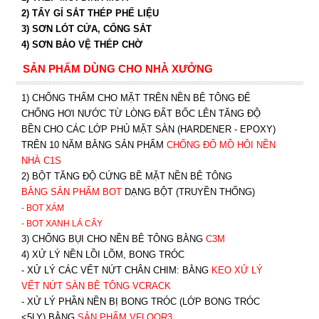
2) TẨY GỈ SẮT THÉP PHẾ LIỆU
3) SƠN LÓT CỬA, CỔNG SẮT
4) SƠN BẢO VỆ THÉP CHỜ
SẢN PHẨM DÙNG CHO NHÀ XƯỞNG
1) CHỐNG THẤM CHO MẶT TRÊN NỀN BÊ TÔNG ĐỂ
CHỐNG HƠI NƯỚC TỪ LÒNG ĐẤT BỐC LÊN TĂNG ĐỘ
BỀN CHO CÁC LỚP PHỦ MẶT SÀN (HARDENER - EPOXY)
TRÊN 10 NĂM BẰNG SẢN PHẨM
CHỐNG ĐỔ MỒ HÔI NỀN
NHÀ C1S
2) BỘT TĂNG ĐỘ CỨNG BỀ MẶT NỀN BÊ TÔNG
BẰNG SẢN PHẨM BOT
DẠNG BỘT (TRUYỀN THỐNG)
- BOT XÁM
- BOT XANH
LÁ CÂY
3) CHỐNG BỤI CHO NỀN BÊ TÔNG BẰNG
C3M
4) XỬ LÝ NỀN LỒI LÕM, BONG TRÓC
- XỬ LÝ CÁC VẾT NỨT CHÂN CHIM: BẰNG
K
EO XỬ LÝ
VẾT NỨT SÀN BÊ TÔNG VCRACK
- XỬ LÝ PHẦN NỀN BỊ BONG TRÓC (LỚP BONG TRÓC
<5LY) BẰNG
SẢN PHẨM VFLOOR3