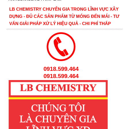
LB CHEMISTRY CHUYÊN GIA TRONG LĨNH VỰC XÂY
DỰNG - ĐỦ CÁC SẢN PHẨM TỪ MÓNG ĐẾN MÁI - TƯ
VẤN GIẢI PHÁP XỬ LÝ HIỆU QUẢ - CHI PHÍ THẤP
0918.599.464
0918.599.464