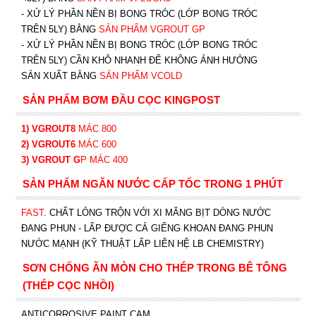
- XỬ LÝ PHẦN NỀN BỊ BONG TRÓC (LỚP BONG TRÓC
TRÊN 5LY) BẰNG
SẢN PHẨM VGROUT G
P
-
XỬ LÝ PHẦN NỀN BỊ BONG TRÓC (LỚP BONG TRÓC
TRÊN 5LY) CẦN KHÔ NHANH ĐỂ KHÔNG ẢNH HƯỞNG
SẢN XUẤT BẰNG
SẢN PHẨM VCOLD
SẢN PHẨM BƠM ĐẦU CỌC KINGPOST
1) VGROUT8
MÁC 800
2) VGROUT6
MÁC 600
3) VGROUT G
P
MÁC 400
SẢN PHẨM NGĂN NƯỚC CẤP TỐC TRONG 1 PHÚT
FAST
. CHẤT LỎNG TRỘN VỚI XI MĂNG BỊT DÒNG NƯỚC
ĐANG PHUN - LẤP ĐƯỢC CẢ GIẾNG KHOAN ĐANG PHUN
NƯỚC MẠNH (KỸ THUẬT LẤP LIÊN HỆ LB CHEMISTRY)
SƠN CHỐNG ĂN MÒN CHO THÉP TRONG BÊ TÔNG
(THÉP CỌC NHỒI)
ANTICORROSIVE PAINT CAM