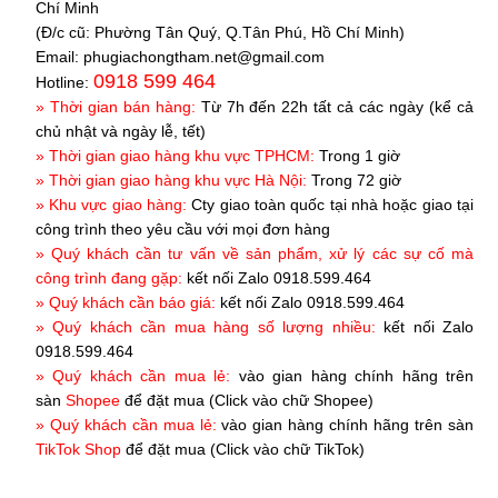
Chí Minh
(Đ/c cũ:
Phường
Tân Quý, Q.Tân Phú,
Hồ Chí Minh
)
Email: phugiachongtham.net@gmail.com
0918 599 464
Hotline:
» Thời gian bán hàng:
Từ 7h đến 22h tất cả các ngày (kể cả
chủ nhật và ngày lễ, tết)
»
T
hời gian giao hàng khu vực TPHCM:
Trong 1 giờ
»
T
hời gian giao hàng khu vực Hà Nội:
Trong 72 giờ
» Khu vực giao hàng:
Cty giao toàn quốc tại nhà hoặc giao tại
công trình theo yêu cầu với mọi đơn hàng
» Quý khách cần tư vấn về sản phẩm, xử lý các sự cố mà
công trình đang gặp:
kết nối Zalo 0918.599.464
» Quý khách cần báo giá:
kết nối Zalo 0918.599.464
» Quý khách cần mua hàng số lượng nhiều:
kết nối Zalo
0918.599.464
» Quý khách cần mua lẻ:
vào gian hàng chính hãng trên
sàn
Shopee
để đặt mua (Click vào chữ Shopee)
» Quý khách cần mua lẻ:
vào gian hàng chính hãng trên sàn
T
ikTok Shop
để đặt mua (Click vào chữ TikTok)