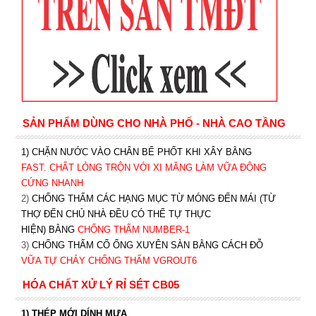
SẢN PHẨM DÙNG CHO NHÀ PHỐ - NHÀ CAO TẦNG
1) CHẶN NƯỚC VÀO CHÂN BỂ PHỐT KHI XÂY BẰNG
FAST. CHẤT LỎNG TRỘN VỚI XI MĂNG LÀM VỮA ĐÔNG
CỨNG NHANH
2)
CHỐNG THẤM CÁC HẠNG MỤC TỪ MÓNG ĐẾN MÁI (TỪ
THỢ ĐẾN CHỦ NHÀ ĐỀU CÓ THỂ TỰ THỰC
HIỆN) BẰNG
CHỐNG THẤM NUMBER-1
3)
CHỐNG THẤM CỔ ỐNG XUYÊN SÀN BẰNG CÁCH ĐỖ
VỮA TỰ CHẢY CHỐNG THẤM VGROUT6
HÓA CHẤT XỬ LÝ RỈ SÉT CB05
1) THÉP MỚI DÍNH MƯA