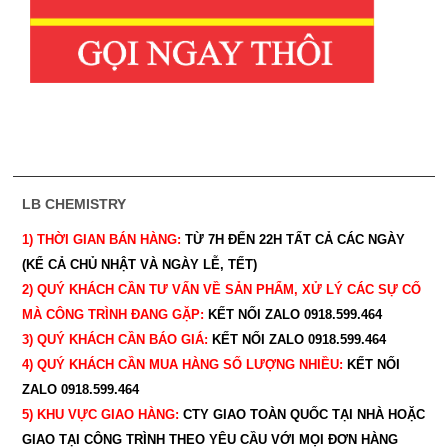
LB CHEMISTRY
1) THỜI GIAN BÁN HÀNG:
TỪ 7H ĐẾN 22H
TẤT CẢ CÁC NGÀY
(KỂ CẢ CHỦ NHẬT VÀ NGÀY LỄ, TẾT)
2) QUÝ KHÁCH CẦN TƯ VẤN VỀ SẢN PHẨM, XỬ LÝ CÁC SỰ CỐ
MÀ CÔNG TRÌNH ĐANG GẶP:
KẾT NỐI ZALO 0918.599.464
3) QUÝ
KHÁCH CẦN BÁO GIÁ:
KẾT NỐI ZALO 0918.599.464
4) QUÝ
KHÁCH CẦN MUA HÀNG SỐ LƯỢNG NHIỀU:
KẾT NỐI
ZALO 0918.599.464
5) KHU VỰC GIAO HÀNG:
CTY GIAO
TOÀN QUỐC TẠI NHÀ HOẶC
GIAO TẠI CÔNG TRÌNH THEO YÊU CẦU
VỚI MỌI ĐƠN HÀNG