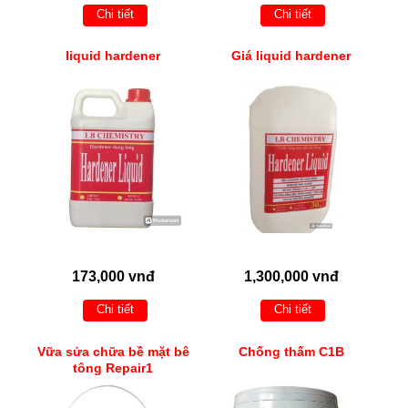
Chi tiết
Chi tiết
liquid hardener
Giá liquid hardener
173,000 vnđ
1,300,000 vnđ
Chi tiết
Chi tiết
Vữa sửa chữa bề mặt bê
Chống thấm C1B
tông Repair1