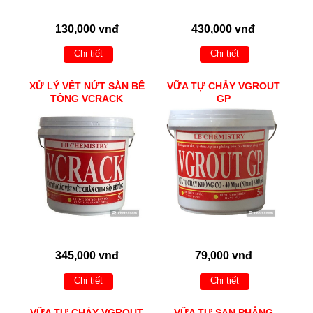
130,000 vnđ
430,000 vnđ
Chi tiết
Chi tiết
XỬ LÝ VẾT NỨT SÀN BÊ
VỮA TỰ CHẢY VGROUT
TÔNG VCRACK
GP
345,000 vnđ
79,000 vnđ
Chi tiết
Chi tiết
VỮA TỰ CHẢY VGROUT
VỮA TỰ SAN PHẲNG