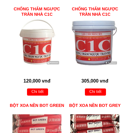
CHỐNG THẤM NGƯỢC
CHỐNG THẤM NGƯỢC
TRẦN NHÀ C1C
TRẦN NHÀ C1C
120,000 vnđ
305,000 vnđ
Chi tiết
Chi tiết
BỘT XOA NỀN BOT GREEN
BỘT XOA NỀN BOT GREY