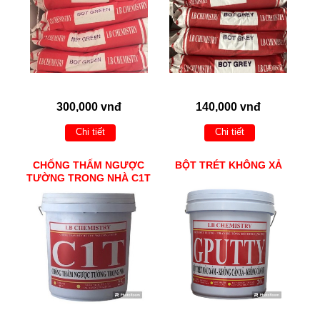
300,000 vnđ
140,000 vnđ
Chi tiết
Chi tiết
CHỐNG THẤM NGƯỢC
BỘT TRÉT KHÔNG XẢ
TƯỜNG TRONG NHÀ C1T