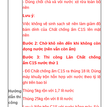
- Dùng chổi chà và vòi nước xịt rửa toàn bộ
nền
Lưu ý:
Việc không vệ sinh sạch sẽ nền làm giảm độ
bám dính của Chất chống ẩm C1S lên mặt
nền
Bước 2: Chờ khô nền đến khi không còn
đọng nước (nền vẫn còn ẩm)
Bước 3: Thi công Lăn Chất chống
ẩm C1S nước thứ 1
- Đổ Chất chống ẩm C1S ra thùng 18 lít. Dùng
máy khuấy trộn hỗn hợp với nước theo tỷ lệ
ghi trên bao bì
Thùng 5kg rộn với 1,7 lít nước
Hướng
dẫn thi
Thùng 25kg rộn với 8 lít nước
công
Lưu ý: Nên trộn C1S với nước bằng máy. Sử