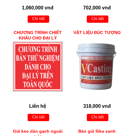
1,060,000 vnđ
702,000 vnđ
Chi tiết
Chi tiết
CHƯƠNG TRÌNH CHIẾT
VẬT LIỆU ĐÚC TƯỢNG
KHẤU CHO ĐẠI LÝ
Liên hệ
318,000 vnđ
Chi tiết
Chi tiết
Giá keo dán gạch ngoài
Báo giá Sika xanh