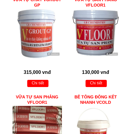
GP
VFLOOR1
315,000 vnđ
130,000 vnđ
Chi tiết
Chi tiết
VỮA TỰ SAN PHẲNG
BÊ TÔNG ĐÔNG KẾT
VFLOOR1
NHANH VCOLD