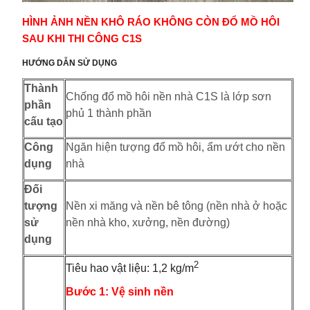
HÌNH ẢNH NỀN KHÔ RÁO KHÔNG CÒN ĐỔ MỒ HÔI
SAU KHI THI CÔNG C1S
HƯỚNG DẪN SỬ DỤNG
Thành
Chống đổ mồ hôi nền nhà C1S là lớp sơn
phần
phủ 1 thành phần
cấu tạo
Công
Ngăn hiện tượng đổ mồ hôi, ẩm ướt cho nền
dụng
nhà
Đối
tượng
Nền xi măng và nền bê tông (nền nhà ở hoặc
sử
nền nhà kho, xưởng, nền đường)
dụng
2
Tiêu hao vật liệu: 1,2 kg/m
Bước 1: Vệ sinh nền