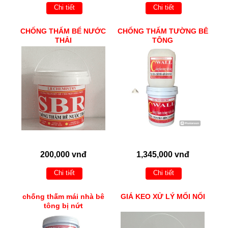
Chi tiết
Chi tiết
CHỐNG THẤM BỂ NƯỚC
CHỐNG THẤM TƯỜNG BÊ
THẢI
TÔNG
200,000 vnđ
1,345,000 vnđ
Chi tiết
Chi tiết
chống thấm mái nhà bê
GIÁ KEO XỬ LÝ MỐI NỐI
tông bị nứt