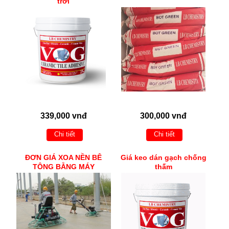
trời
339,000 vnđ
300,000 vnđ
Chi tiết
Chi tiết
ĐƠN GIÁ XOA NỀN BÊ
Giá keo dán gạch chống
TÔNG BẰNG MÁY
thấm