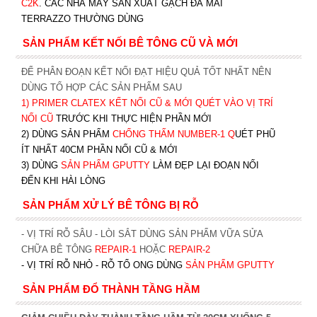
C2K
.
CÁC NHÀ MÁY SẢN XUẤT GẠCH ĐÁ MÀI
TERRAZZO THƯỜNG DÙNG
SẢN PHẨM KẾT NỐI BÊ TÔNG CŨ VÀ MỚI
ĐỂ PHÂN ĐOẠN KẾT NỐI ĐẠT HIỆU QUẢ TỐT NHẤT NÊN
DÙNG TỔ HỢP CÁC SẢN PHẨM SAU
1)
PRIMER CLATEX KẾT NỐI CŨ & MỚI QUÉT VÀO VỊ TRÍ
NỐI CŨ
TRƯỚC KHI T
HỰC HIỆN PHẦN MỚI
2) DÙNG SẢN PHẨM
CHỐNG THẤM NUMBER-1
Q
UÉT PHŨ
ÍT NHẤT 40CM PHẦN NỐI CŨ & MỚI
3) DÙNG
SẢN PHẨM GPUTTY
LÀM ĐẸP LẠI ĐOẠN NỐI
ĐẾN KHI HÀI LÒNG
SẢN PHẨM XỬ LÝ BÊ TÔNG BỊ RỖ
- VỊ TRÍ RỖ SÂU - LÒI SẮT DÙNG SẢN PHẨM VỮA SỬA
CHỮA BÊ TÔNG
REPAIR-1
HOẶC
REPAIR-2
- VỊ TRÍ RỖ NHỎ - RỖ TỔ ONG DÙNG
SẢN PHẨM GPUTTY
SẢN PHẨM ĐỔ THÀNH TẦNG HẦM