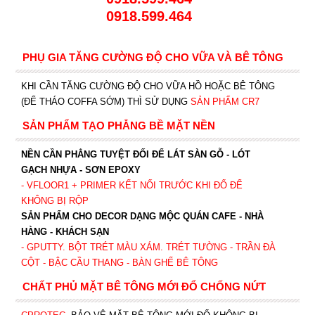
0918.599.464
PHỤ GIA TĂNG CƯỜNG ĐỘ CHO VỮA VÀ BÊ TÔNG
KHI CẦN TĂNG CƯỜNG ĐỘ CHO VỮA HỒ HOẶC BÊ TÔNG
(ĐỂ THÁO COFFA SỚM) THÌ SỬ DỤNG
SẢN PHẨM CR7
SẢN PHẨM TẠO PHẲNG BỀ MẶT NỀN
NỀN CẦN PHẲNG TUYỆT ĐỐI ĐỂ LÁT SÀN GỖ - LÓT
GẠCH NHỰA - SƠN EPOXY
- VFLOOR1
+ PRIMER KẾT NỐI TRƯỚC KHI ĐỔ ĐỂ
KHÔNG BỊ RỘP
SẢN PHẨM CHO DECOR DẠNG MỘC QUÁN CAFE - NHÀ
HÀNG - KHÁCH SẠN
- GPUTTY. BỘT TRÉT MÀU XÁM. TRÉT TƯỜNG - TRẦN ĐÀ
CỘT - BẬC CẦU THANG - BÀN GHẾ BÊ TÔNG
CHẤT PHỦ MẶT BÊ TÔNG MỚI ĐỔ CHỐNG NỨT