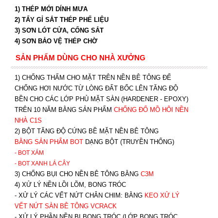
1) THÉP MỚI DÍNH MƯA
2) TẨY GỈ SẮT THÉP PHẾ LIỆU
3) SƠN LÓT CỬA, CỔNG SẮT
4) SƠN BẢO VỆ THÉP CHỜ
SẢN PHẨM DÙNG CHO NHÀ XƯỞNG
1) CHỐNG THẤM CHO MẶT TRÊN NỀN BÊ TÔNG ĐỂ
CHỐNG HƠI NƯỚC TỪ LÒNG ĐẤT BỐC LÊN TĂNG ĐỘ
BỀN CHO CÁC LỚP PHỦ MẶT SÀN (HARDENER - EPOXY)
TRÊN 10 NĂM BẰNG SẢN PHẨM
CHỐNG ĐỔ MỒ HÔI NỀN
NHÀ C1S
2) BỘT TĂNG ĐỘ CỨNG BỀ MẶT NỀN BÊ TÔNG
BẰNG SẢN PHẨM BOT
DẠNG BỘT (TRUYỀN THỐNG)
- BOT XÁM
- BOT XANH
LÁ CÂY
3) CHỐNG BỤI CHO NỀN BÊ TÔNG BẰNG
C3M
4) XỬ LÝ NỀN LỒI LÕM, BONG TRÓC
- XỬ LÝ CÁC VẾT NỨT CHÂN CHIM: BẰNG
K
EO XỬ LÝ
VẾT NỨT SÀN BÊ TÔNG VCRACK
- XỬ LÝ PHẦN NỀN BỊ BONG TRÓC (LỚP BONG TRÓC