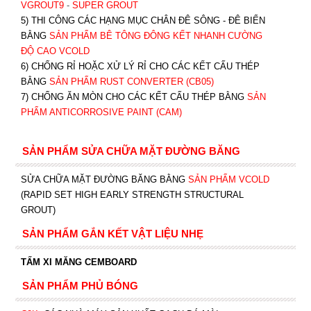
VGROUT9
-
SUPER GROUT
5) THI CÔNG CÁC HẠNG MỤC CHÂN ĐÊ SÔNG - ĐÊ BIỂN
BẰNG
SẢN PHẨM BÊ TÔNG ĐÔNG KẾT NHANH CƯỜNG
ĐỘ CAO VCOLD
6) CHỐNG RỈ HOẶC XỬ LÝ RỈ CHO CÁC KẾT CẤU THÉP
BẰNG
SẢN PHẨM RUST CONVERTER (CB05)
7) CHỐNG ĂN MÒN CHO CÁC KẾT CẤU THÉP BẰNG
SẢN
PHẨM ANTICORROSIVE PAINT (CAM)
SẢN PHẨM SỬA CHỮA MẶT ĐƯỜNG BĂNG
SỬA CHỮA MẶT ĐƯỜNG BĂNG BẰNG
SẢN PHẨM VCOLD
(RAPID SET HIGH EARLY STRENGTH STRUCTURAL
GROUT)
SẢN PHẨM GẮN KẾT VẬT LIỆU NHẸ
TẤM XI MĂNG CEMBOARD
SẢN PHẨM PHỦ BÓNG