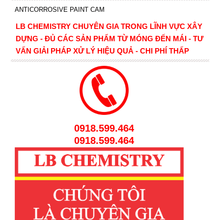
ANTICORROSIVE PAINT CAM
LB CHEMISTRY CHUYÊN GIA TRONG LĨNH VỰC XÂY
DỰNG - ĐỦ CÁC SẢN PHẨM TỪ MÓNG ĐẾN MÁI - TƯ
VẤN GIẢI PHÁP XỬ LÝ HIỆU QUẢ - CHI PHÍ THẤP
0918.599.464
0918.599.464