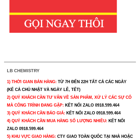
LB CHEMISTRY
1) THỜI GIAN BÁN HÀNG:
TỪ 7H ĐẾN 22H
TẤT CẢ CÁC NGÀY
(KỂ CẢ CHỦ NHẬT VÀ NGÀY LỄ, TẾT)
2) QUÝ KHÁCH CẦN TƯ VẤN VỀ SẢN PHẨM, XỬ LÝ CÁC SỰ CỐ
MÀ CÔNG TRÌNH ĐANG GẶP:
KẾT NỐI ZALO 0918.599.464
3) QUÝ
KHÁCH CẦN BÁO GIÁ:
KẾT NỐI ZALO 0918.599.464
4) QUÝ
KHÁCH CẦN MUA HÀNG SỐ LƯỢNG NHIỀU:
KẾT NỐI
ZALO 0918.599.464
5) KHU VỰC GIAO HÀNG:
CTY GIAO
TOÀN QUỐC TẠI NHÀ HOẶC