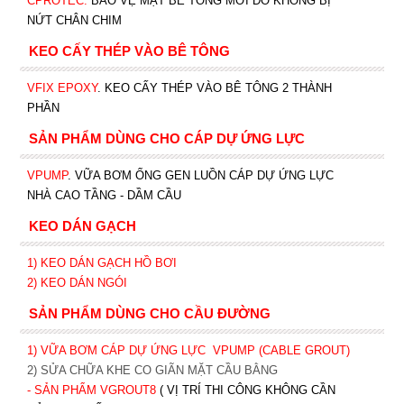
CPROTEC
.
BẢO VỆ MẶT BÊ TÔNG MỚI ĐỔ KHÔNG BỊ
NỨT CHÂN CHIM
KEO CẤY THÉP VÀO BÊ TÔNG
VFIX EPOXY
. KEO CẤY THÉP VÀO BÊ TÔNG 2 THÀNH
PHẦN
SẢN PHẨM DÙNG CHO CÁP DỰ ỨNG LỰC
VPUMP
. VỮA BƠM ỐNG GEN LUỒN CÁP DỰ ỨNG LỰC
NHÀ CAO TẦNG - DẦM CẦU
KEO DÁN GẠCH
1)
KEO DÁN GẠCH HỒ BƠI
2)
KEO DÁN NGÓI
SẢN PHẨM DÙNG CHO CẦU ĐƯỜNG
1) VỮA BƠM CÁP DỰ ỨNG LỰC
VPUMP (CABLE GROUT)
2) SỬA CHỮA KHE CO GIÃN MẶT CẦU BẰNG
- SẢN PHẨM VGROUT8
( VỊ TRÍ THI CÔNG KHÔNG CẦN