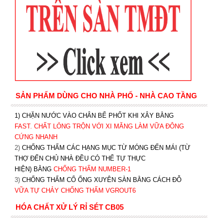
SẢN PHẨM DÙNG CHO NHÀ PHỐ - NHÀ CAO TẦNG
1) CHẶN NƯỚC VÀO CHÂN BỂ PHỐT KHI XÂY BẰNG
FAST. CHẤT LỎNG TRỘN VỚI XI MĂNG LÀM VỮA ĐÔNG
CỨNG NHANH
2)
CHỐNG THẤM CÁC HẠNG MỤC TỪ MÓNG ĐẾN MÁI (TỪ
THỢ ĐẾN CHỦ NHÀ ĐỀU CÓ THỂ TỰ THỰC
HIỆN) BẰNG
CHỐNG THẤM NUMBER-1
3)
CHỐNG THẤM CỔ ỐNG XUYÊN SÀN BẰNG CÁCH ĐỖ
VỮA TỰ CHẢY CHỐNG THẤM VGROUT6
HÓA CHẤT XỬ LÝ RỈ SÉT CB05