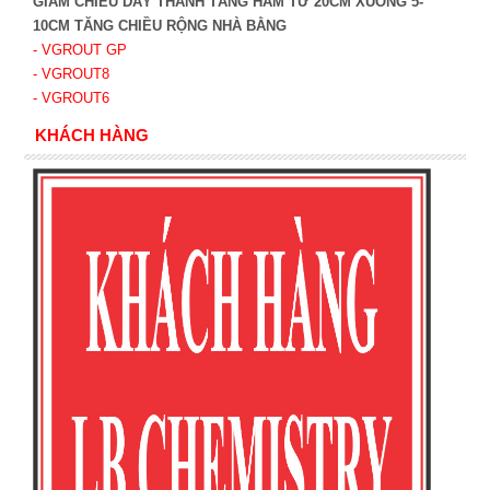
GIẢM CHIỀU DÀY THÀNH TẦNG HẦM TỪ 20CM XUỐNG 5-
10CM TĂNG CHIỀU RỘNG NHÀ BẰNG
- VGROUT G
P
- VGROUT8
- VGROUT6
KHÁCH HÀNG