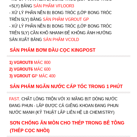
<5LY) BẰNG
SẢN PHẨM VFLOOR3
- XỬ LÝ PHẦN NỀN BỊ BONG TRÓC (LỚP BONG TRÓC
TRÊN 5LY) BẰNG
SẢN PHẨM VGROUT G
P
-
XỬ LÝ PHẦN NỀN BỊ BONG TRÓC (LỚP BONG TRÓC
TRÊN 5LY) CẦN KHÔ NHANH ĐỂ KHÔNG ẢNH HƯỞNG
SẢN XUẤT BẰNG
SẢN PHẨM VCOLD
SẢN PHẨM BƠM ĐẦU CỌC KINGPOST
1) VGROUT8
MÁC 800
2) VGROUT6
MÁC 600
3) VGROUT G
P
MÁC 400
SẢN PHẨM NGĂN NƯỚC CẤP TỐC TRONG 1 PHÚT
FAST
. CHẤT LỎNG TRỘN VỚI XI MĂNG BỊT DÒNG NƯỚC
ĐANG PHUN - LẤP ĐƯỢC CẢ GIẾNG KHOAN ĐANG PHUN
NƯỚC MẠNH (KỸ THUẬT LẤP LIÊN HỆ LB CHEMISTRY)
SƠN CHỐNG ĂN MÒN CHO THÉP TRONG BÊ TÔNG
(THÉP CỌC NHỒI)