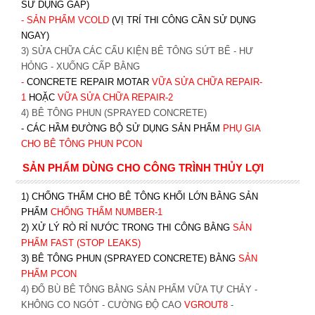
SỬ DỤNG GẤP)
- SẢN PHẨM VCOLD
(VỊ TRÍ THI CÔNG CẦN SỬ DỤNG
NGAY)
3) SỬA CHỮA CÁC CẤU KIỆN BÊ TÔNG SỨT BỂ - HƯ
HỎNG - XUỐNG CẤP BẰNG
-
CONCRETE REPAIR MOTAR
VỮA SỬA CHỮA REPAIR-
1
HOẶC
V
ỮA SỬA CHỮA REPAIR-2
4) BÊ TÔNG PHUN (SPRAYED CONCRETE)
- CÁC HẦM ĐƯỜNG BỘ SỬ DỤNG SẢN PHẨM
PHỤ GIA
CHO BÊ TÔNG PHUN PCON
SẢN PHẨM DÙNG CHO CÔNG TRÌNH THỦY LỢI
1) CHỐNG THẤM CHO BÊ TÔNG KHỐI LỚN BẰNG SẢN
PHẨM
CHỐNG THẤM NUMBER-1
2) XỬ LÝ RÒ RỈ NƯỚC TRONG THI CÔNG BẰNG
SẢN
PHẨM FAST (STOP LEAKS)
3) BÊ TÔNG PHUN (SPRAYED CONCRETE) BẰNG
SẢN
PHẨM PCON
4) ĐỔ BÙ BÊ TÔNG BẰNG SẢN PHẨM VỮA TỰ CHẢY -
KHÔNG CO NGÓT - CƯỜNG ĐỘ CAO
VGROUT8
-