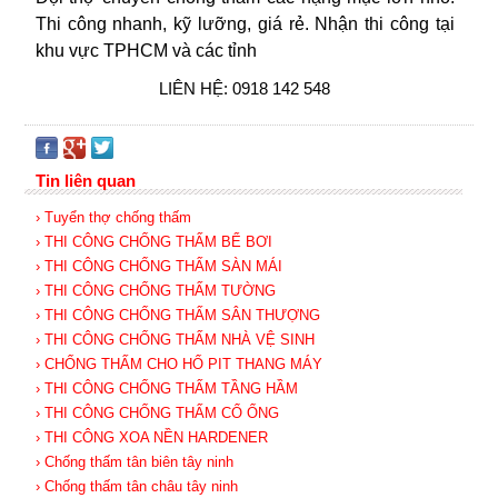
Thi công nhanh, kỹ lưỡng, giá rẻ. Nhận thi công tại
khu vực TPHCM và các tỉnh
LIÊN HỆ: 0918 142 548
Tin liên quan
› Tuyển thợ chống thấm
› THI CÔNG CHỐNG THẤM BỂ BƠI
› THI CÔNG CHỐNG THẤM SÀN MÁI
› THI CÔNG CHỐNG THẤM TƯỜNG
› THI CÔNG CHỐNG THẤM SÂN THƯỢNG
› THI CÔNG CHỐNG THẤM NHÀ VỆ SINH
› CHỐNG THẤM CHO HỐ PIT THANG MÁY
› THI CÔNG CHỐNG THẤM TẦNG HẦM
› THI CÔNG CHỐNG THẤM CỔ ỐNG
› THI CÔNG XOA NỀN HARDENER
› Chống thấm tân biên tây ninh
› Chống thấm tân châu tây ninh