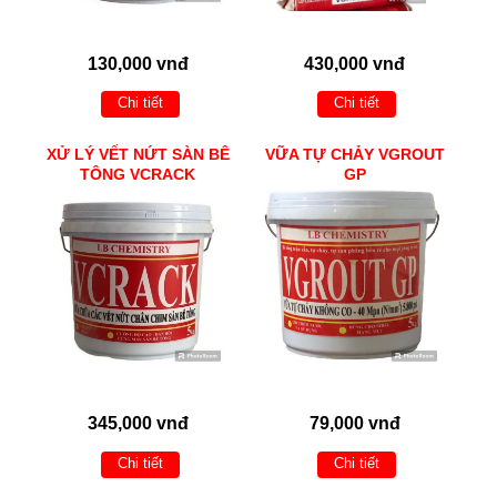
130,000 vnđ
430,000 vnđ
Chi tiết
Chi tiết
XỬ LÝ VẾT NỨT SÀN BÊ
VỮA TỰ CHẢY VGROUT
TÔNG VCRACK
GP
345,000 vnđ
79,000 vnđ
Chi tiết
Chi tiết