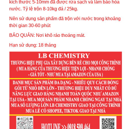
kích thước 5-10mm đã được rửa sạch và làm bảo hòa
nước. Tỷ lệ trộn 8-10kg đá / 25kg.
Nên sử dụng sản phẩm đã trộn với nước trong khoảng
thời gian 30-60 phút
BẢO QUẢN: Nơi khô ráo thoáng mát.
Hạn sử dụng: 18 tháng