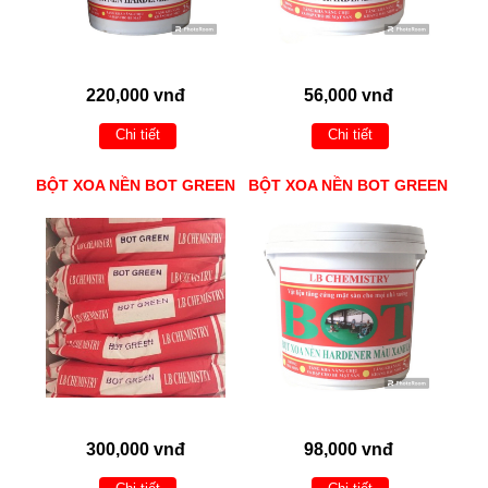
220,000 vnđ
56,000 vnđ
Chi tiết
Chi tiết
BỘT XOA NỀN BOT GREEN
BỘT XOA NỀN BOT GREEN
300,000 vnđ
98,000 vnđ