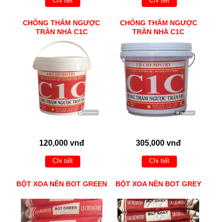
Chi tiết
Chi tiết
CHỐNG THẤM NGƯỢC
CHỐNG THẤM NGƯỢC
TRẦN NHÀ C1C
TRẦN NHÀ C1C
120,000 vnđ
305,000 vnđ
Chi tiết
Chi tiết
BỘT XOA NỀN BOT GREEN
BỘT XOA NỀN BOT GREY