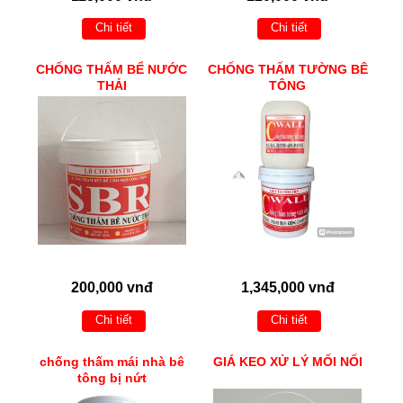
Chi tiết
Chi tiết
CHỐNG THẤM BỂ NƯỚC
CHỐNG THẤM TƯỜNG BÊ
THẢI
TÔNG
200,000 vnđ
1,345,000 vnđ
Chi tiết
Chi tiết
chống thấm mái nhà bê
GIÁ KEO XỬ LÝ MỐI NỐI
tông bị nứt