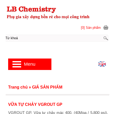
[0] Sản phẩm
Menu
Trang chủ
»
GIÁ SẢN PHẨM
VỮA TỰ CHẢY VGROUT GP
VGROUT GP. Vữa tự chảy mác 400. (40Mpa / 5.800 psi).