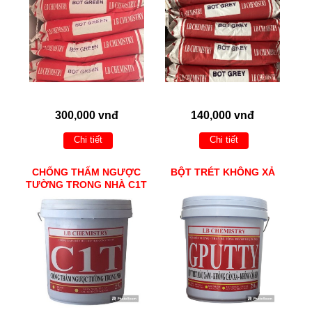
300,000 vnđ
140,000 vnđ
Chi tiết
Chi tiết
CHỐNG THẤM NGƯỢC
BỘT TRÉT KHÔNG XẢ
TƯỜNG TRONG NHÀ C1T