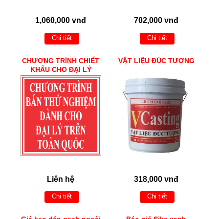
1,060,000 vnđ
702,000 vnđ
Chi tiết
Chi tiết
CHƯƠNG TRÌNH CHIẾT
VẬT LIỆU ĐÚC TƯỢNG
KHẤU CHO ĐẠI LÝ
Liên hệ
318,000 vnđ
Chi tiết
Chi tiết
Giá keo dán gạch ngoài
Báo giá Sika xanh