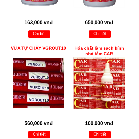
163,000 vnđ
650,000 vnđ
Chi tiết
Chi tiết
VỮA TỰ CHẢY VGROUT10
Hóa chất làm sạch kính
nhà tắm CAR
560,000 vnđ
100,000 vnđ
Chi tiết
Chi tiết