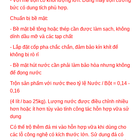
- Với mẻ trộn có khối lượng lớn: Dùng máy trộn cưỡng
bức có dung tích phù hợp.
Chuẩn bị bề mặt:
- Bề mặt bê tông hoặc thép cần được làm sạch, không
dính dầu mỡ và các tạp chất
- Lắp đặt cốp pha chắc chắn, đảm bảo kín khít để
không bị rò rỉ
- Bề mặt hút nước cần phải làm bảo hòa nhưng không
để đọng nước
Trộn sản phẩm với nước theo tỷ lệ Nước / Bột = 0,14 -
0,16
(4 lít / bao 25kg). Lượng nước được điều chỉnh nhiều
hơn hoặc ít hơn tùy vào tính công tác hỗn hợp vữa sử
dụng
Có thể trộ thêm đá mi vào hỗn hợp vữa khi dùng cho
các lỗ công nghệ có kích thước lớn. Sử dụng đá có