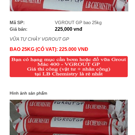
Mã SP:
VGROUT GP bao 25kg
Giá bán:
225,000 vnđ
VỮA TỰ CHẢY VGROUT GP
BAO 25KG (CÓ VAT): 225.000 VNĐ
Hình ảnh sản phẩm