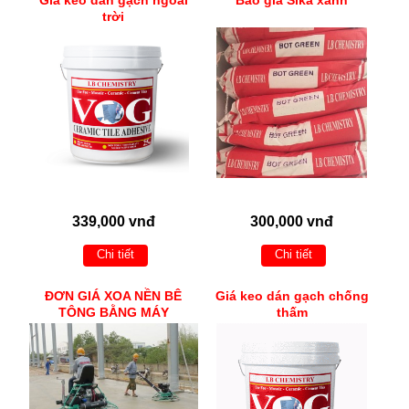
trời
339,000 vnđ
300,000 vnđ
Chi tiết
Chi tiết
ĐƠN GIÁ XOA NỀN BÊ
Giá keo dán gạch chống
TÔNG BẰNG MÁY
thấm