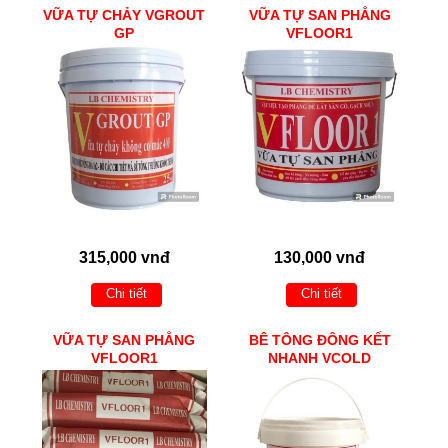
VỮA TỰ CHẢY VGROUT
VỮA TỰ SAN PHẲNG
GP
VFLOOR1
315,000 vnđ
130,000 vnđ
Chi tiết
Chi tiết
VỮA TỰ SAN PHẲNG
BÊ TÔNG ĐÔNG KẾT
VFLOOR1
NHANH VCOLD