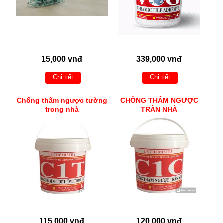
15,000 vnđ
339,000 vnđ
Chi tiết
Chi tiết
Chống thấm ngược tường
CHỐNG THẤM NGƯỢC
trong nhà
TRẦN NHÀ
115,000 vnđ
120,000 vnđ