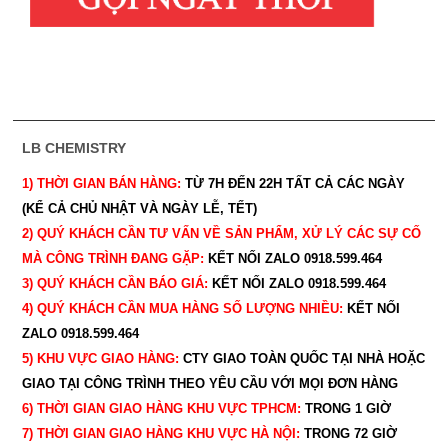
LB CHEMISTRY
1) THỜI GIAN BÁN HÀNG:
TỪ 7H ĐẾN 22H
TẤT CẢ CÁC NGÀY
(KỂ CẢ CHỦ NHẬT VÀ NGÀY LỄ, TẾT)
2) QUÝ KHÁCH CẦN TƯ VẤN VỀ SẢN PHẨM, XỬ LÝ CÁC SỰ CỐ
MÀ CÔNG TRÌNH ĐANG GẶP:
KẾT NỐI ZALO 0918.599.464
3) QUÝ
KHÁCH CẦN BÁO GIÁ:
KẾT NỐI ZALO 0918.599.464
4) QUÝ
KHÁCH CẦN MUA HÀNG SỐ LƯỢNG NHIỀU:
KẾT NỐI
ZALO 0918.599.464
5) KHU VỰC GIAO HÀNG:
CTY GIAO
TOÀN QUỐC TẠI NHÀ HOẶC
GIAO TẠI CÔNG TRÌNH THEO YÊU CẦU
VỚI MỌI ĐƠN HÀNG
6) THỜI GIAN GIAO HÀNG KHU VỰC TPHCM:
TRONG 1 GIỜ
7) THỜI GIAN GIAO HÀNG KHU VỰC HÀ NỘI:
TRONG 72 GIỜ