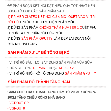
ĐỂ PHÂN ĐOẠN KẾT NỐI ĐẠT HIỆU QUẢ TỐT NHẤT NÊN
DÙNG TỔ HỢP CÁC SẢN PHẨM SAU
1)
PRIMER CLATEX KẾT NỐI CŨ & MỚI QUÉT VÀO VỊ TRÍ
NỐI CŨ
TRƯỚC KHI T
HỰC HIỆN PHẦN MỚI
2) DÙNG SẢN PHẨM
CHỐNG THẤM NUMBER-1
Q
UÉT PHŨ
ÍT NHẤT 40CM PHẦN NỐI CŨ & MỚI
3) DÙNG
SẢN PHẨM GPUTTY
LÀM ĐẸP LẠI ĐOẠN NỐI
ĐẾN KHI HÀI LÒNG
SẢN PHẨM XỬ LÝ BÊ TÔNG BỊ RỖ
- VỊ TRÍ RỖ SÂU - LÒI SẮT DÙNG SẢN PHẨM VỮA SỬA
CHỮA BÊ TÔNG
REPAIR-1
HOẶC
REPAIR-2
- VỊ TRÍ RỖ NHỎ - RỖ TỔ ONG DÙNG
SẢN PHẨM GPUTTY
SẢN PHẨM ĐỔ THÀNH TẦNG HẦM
GIẢM CHIỀU DÀY THÀNH TẦNG HẦM TỪ 20CM XUỐNG 5-
10CM TĂNG CHIỀU RỘNG NHÀ BẰNG
- VGROUT G
P
- VGROUT8