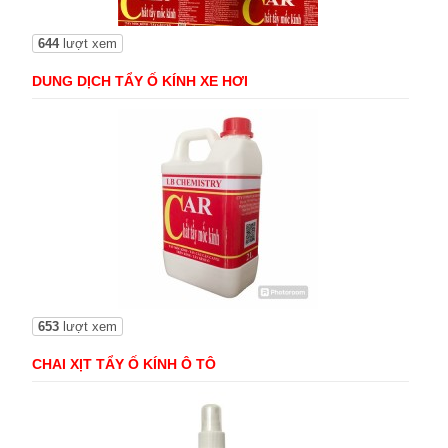
644
lượt xem
DUNG DỊCH TẨY Ố KÍNH XE HƠI
653
lượt xem
CHAI XỊT TẨY Ố KÍNH Ô TÔ