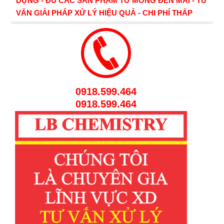
DỰNG - ĐỦ CÁC SẢN PHẨM TỪ MÓNG ĐẾN MÁI - TƯ
VẤN GIẢI PHÁP XỬ LÝ HIỆU QUẢ - CHI PHÍ THẤP
0918.599.464
0918.599.464