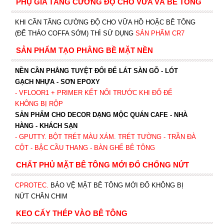
PHỤ GIA TĂNG CƯỜNG ĐỘ CHO VỮA VÀ BÊ TÔNG
KHI CẦN TĂNG CƯỜNG ĐỘ CHO VỮA HỒ HOẶC BÊ TÔNG
(ĐỂ THÁO COFFA SỚM) THÌ SỬ DỤNG
SẢN PHẨM CR7
SẢN PHẨM TẠO PHẲNG BỀ MẶT NỀN
NỀN CẦN PHẲNG TUYỆT ĐỐI ĐỂ LÁT SÀN GỖ - LÓT
GẠCH NHỰA - SƠN EPOXY
- VFLOOR1
+ PRIMER KẾT NỐI TRƯỚC KHI ĐỔ ĐỂ
KHÔNG BỊ RỘP
SẢN PHẨM CHO DECOR DẠNG MỘC QUÁN CAFE - NHÀ
HÀNG - KHÁCH SẠN
- GPUTTY. BỘT TRÉT MÀU XÁM. TRÉT TƯỜNG - TRẦN ĐÀ
CỘT - BẬC CẦU THANG - BÀN GHẾ BÊ TÔNG
CHẤT PHỦ MẶT BÊ TÔNG MỚI ĐỔ CHỐNG NỨT
CPROTEC
.
BẢO VỆ MẶT BÊ TÔNG MỚI ĐỔ KHÔNG BỊ
NỨT CHÂN CHIM
KEO CẤY THÉP VÀO BÊ TÔNG