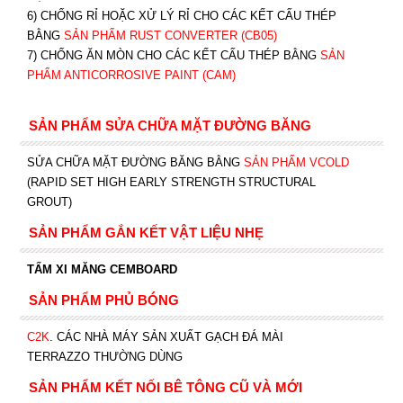
6) CHỐNG RỈ HOẶC XỬ LÝ RỈ CHO CÁC KẾT CẤU THÉP
BẰNG
SẢN PHẨM RUST CONVERTER (CB05)
7) CHỐNG ĂN MÒN CHO CÁC KẾT CẤU THÉP BẰNG
SẢN
PHẨM ANTICORROSIVE PAINT (CAM)
SẢN PHẨM SỬA CHỮA MẶT ĐƯỜNG BĂNG
SỬA CHỮA MẶT ĐƯỜNG BĂNG BẰNG
SẢN PHẨM VCOLD
(RAPID SET HIGH EARLY STRENGTH STRUCTURAL
GROUT)
SẢN PHẨM GẮN KẾT VẬT LIỆU NHẸ
TẤM XI MĂNG CEMBOARD
SẢN PHẨM PHỦ BÓNG
C2K
.
CÁC NHÀ MÁY SẢN XUẤT GẠCH ĐÁ MÀI
TERRAZZO THƯỜNG DÙNG
SẢN PHẨM KẾT NỐI BÊ TÔNG CŨ VÀ MỚI