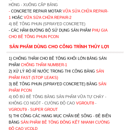
HỎNG - XUỐNG CẤP BẰNG
-
CONCRETE REPAIR MOTAR
VỮA SỬA CHỮA REPAIR-
1
HOẶC
V
ỮA SỬA CHỮA REPAIR-2
4) BÊ TÔNG PHUN (SPRAYED CONCRETE)
- CÁC HẦM ĐƯỜNG BỘ SỬ DỤNG SẢN PHẨM
PHỤ GIA
CHO BÊ TÔNG PHUN PCON
SẢN PHẨM DÙNG CHO CÔNG TRÌNH THỦY LỢI
1) CHỐNG THẤM CHO BÊ TÔNG KHỐI LỚN BẰNG SẢN
PHẨM
CHỐNG THẤM NUMBER-1
2) XỬ LÝ RÒ RỈ NƯỚC TRONG THI CÔNG BẰNG
SẢN
PHẨM FAST (STOP LEAKS)
3) BÊ TÔNG PHUN (SPRAYED CONCRETE) BẰNG
SẢN
PHẨM PCON
4) ĐỔ BÙ BÊ TÔNG BẰNG SẢN PHẨM VỮA TỰ CHẢY -
KHÔNG CO NGÓT - CƯỜNG ĐỘ CAO
VGROUT8
-
VGROUT9
-
SUPER GROUT
5) THI CÔNG CÁC HẠNG MỤC CHÂN ĐÊ SÔNG - ĐÊ BIỂN
BẰNG
SẢN PHẨM BÊ TÔNG ĐÔNG KẾT NHANH CƯỜNG
ĐỘ CAO VCOLD