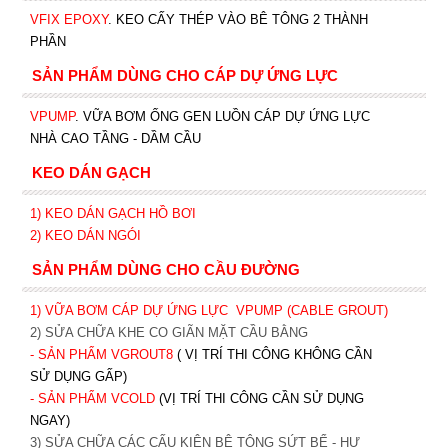
VFIX EPOXY
. KEO CẤY THÉP VÀO BÊ TÔNG 2 THÀNH
PHẦN
SẢN PHẨM DÙNG CHO CÁP DỰ ỨNG LỰC
VPUMP
. VỮA BƠM ỐNG GEN LUỒN CÁP DỰ ỨNG LỰC
NHÀ CAO TẦNG - DẦM CẦU
KEO DÁN GẠCH
1)
KEO DÁN GẠCH HỒ BƠI
2)
KEO DÁN NGÓI
SẢN PHẨM DÙNG CHO CẦU ĐƯỜNG
1) VỮA BƠM CÁP DỰ ỨNG LỰC
VPUMP (CABLE GROUT)
2) SỬA CHỮA KHE CO GIÃN MẶT CẦU BẰNG
- SẢN PHẨM VGROUT8
( VỊ TRÍ THI CÔNG KHÔNG CẦN
SỬ DỤNG GẤP)
- SẢN PHẨM VCOLD
(VỊ TRÍ THI CÔNG CẦN SỬ DỤNG
NGAY)
3) SỬA CHỮA CÁC CẤU KIỆN BÊ TÔNG SỨT BỂ - HƯ