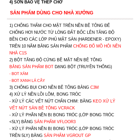
4) SƠN BẢO VỆ THÉP CHỜ
SẢN PHẨM DÙNG CHO NHÀ XƯỞNG
1) CHỐNG THẤM CHO MẶT TRÊN NỀN BÊ TÔNG ĐỂ
CHỐNG HƠI NƯỚC TỪ LÒNG ĐẤT BỐC LÊN TĂNG ĐỘ
BỀN CHO CÁC LỚP PHỦ MẶT SÀN (HARDENER - EPOXY)
TRÊN 10 NĂM BẰNG SẢN PHẨM
CHỐNG ĐỔ MỒ HÔI NỀN
NHÀ C1S
2) BỘT TĂNG ĐỘ CỨNG BỀ MẶT NỀN BÊ TÔNG
BẰNG SẢN PHẨM BOT
DẠNG BỘT (TRUYỀN THỐNG)
- BOT XÁM
- BOT XANH
LÁ CÂY
3) CHỐNG BỤI CHO NỀN BÊ TÔNG BẰNG
C3M
4) XỬ LÝ NỀN LỒI LÕM, BONG TRÓC
- XỬ LÝ CÁC VẾT NỨT CHÂN CHIM: BẰNG
K
EO XỬ LÝ
VẾT NỨT SÀN BÊ TÔNG VCRACK
- XỬ LÝ PHẦN NỀN BỊ BONG TRÓC (LỚP BONG TRÓC
<5LY) BẰNG
SẢN PHẨM VFLOOR3
- XỬ LÝ PHẦN NỀN BỊ BONG TRÓC (LỚP BONG TRÓC
TRÊN 5LY) BẰNG
SẢN PHẨM VGROUT G
P