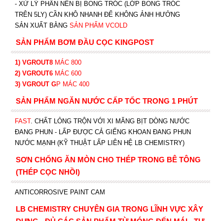
-
XỬ LÝ PHẦN NỀN BỊ BONG TRÓC (LỚP BONG TRÓC
TRÊN 5LY) CẦN KHÔ NHANH ĐỂ KHÔNG ẢNH HƯỞNG
SẢN XUẤT BẰNG
SẢN PHẨM VCOLD
SẢN PHẨM BƠM ĐẦU CỌC KINGPOST
1) VGROUT8
MÁC 800
2) VGROUT6
MÁC 600
3) VGROUT G
P
MÁC 400
SẢN PHẨM NGĂN NƯỚC CẤP TỐC TRONG 1 PHÚT
FAST
. CHẤT LỎNG TRỘN VỚI XI MĂNG BỊT DÒNG NƯỚC
ĐANG PHUN - LẤP ĐƯỢC CẢ GIẾNG KHOAN ĐANG PHUN
NƯỚC MẠNH (KỸ THUẬT LẤP LIÊN HỆ LB CHEMISTRY)
SƠN CHỐNG ĂN MÒN CHO THÉP TRONG BÊ TÔNG
(THÉP CỌC NHỒI)
ANTICORROSIVE PAINT CAM
LB CHEMISTRY CHUYÊN GIA TRONG LĨNH VỰC XÂY