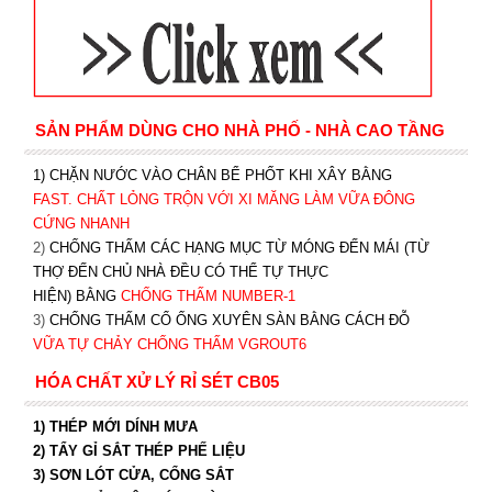
SẢN PHẨM DÙNG CHO NHÀ PHỐ - NHÀ CAO TẦNG
1) CHẶN NƯỚC VÀO CHÂN BỂ PHỐT KHI XÂY BẰNG
FAST. CHẤT LỎNG TRỘN VỚI XI MĂNG LÀM VỮA ĐÔNG
CỨNG NHANH
2)
CHỐNG THẤM CÁC HẠNG MỤC TỪ MÓNG ĐẾN MÁI (TỪ
THỢ ĐẾN CHỦ NHÀ ĐỀU CÓ THỂ TỰ THỰC
HIỆN) BẰNG
CHỐNG THẤM NUMBER-1
3)
CHỐNG THẤM CỔ ỐNG XUYÊN SÀN BẰNG CÁCH ĐỖ
VỮA TỰ CHẢY CHỐNG THẤM VGROUT6
HÓA CHẤT XỬ LÝ RỈ SÉT CB05
1) THÉP MỚI DÍNH MƯA
2) TẨY GỈ SẮT THÉP PHẾ LIỆU
3) SƠN LÓT CỬA, CỔNG SẮT