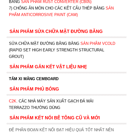
BẰNG
SẢN PHẨM RUST CONVERTER (CB05)
7) CHỐNG ĂN MÒN CHO CÁC KẾT CẤU THÉP BẰNG
SẢN
PHẨM ANTICORROSIVE PAINT (CAM)
SẢN PHẨM SỬA CHỮA MẶT ĐƯỜNG BĂNG
SỬA CHỮA MẶT ĐƯỜNG BĂNG BẰNG
SẢN PHẨM VCOLD
(RAPID SET HIGH EARLY STRENGTH STRUCTURAL
GROUT)
SẢN PHẨM GẮN KẾT VẬT LIỆU NHẸ
TẤM XI MĂNG CEMBOARD
SẢN PHẨM PHỦ BÓNG
C2K
.
CÁC NHÀ MÁY SẢN XUẤT GẠCH ĐÁ MÀI
TERRAZZO THƯỜNG DÙNG
SẢN PHẨM KẾT NỐI BÊ TÔNG CŨ VÀ MỚI
ĐỂ PHÂN ĐOẠN KẾT NỐI ĐẠT HIỆU QUẢ TỐT NHẤT NÊN