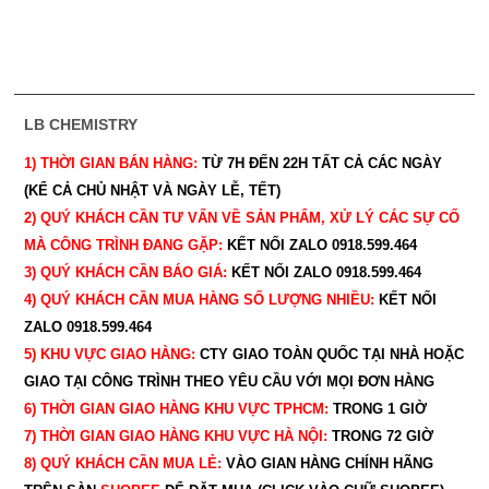
LB CHEMISTRY
1) THỜI GIAN BÁN HÀNG:
TỪ 7H ĐẾN 22H
TẤT CẢ CÁC NGÀY
(KỂ CẢ CHỦ NHẬT VÀ NGÀY LỄ, TẾT)
2) QUÝ KHÁCH CẦN TƯ VẤN VỀ SẢN PHẨM, XỬ LÝ CÁC SỰ CỐ
MÀ CÔNG TRÌNH ĐANG GẶP:
KẾT NỐI ZALO 0918.599.464
3) QUÝ
KHÁCH CẦN BÁO GIÁ:
KẾT NỐI ZALO 0918.599.464
4) QUÝ
KHÁCH CẦN MUA HÀNG SỐ LƯỢNG NHIỀU:
KẾT NỐI
ZALO 0918.599.464
5) KHU VỰC GIAO HÀNG:
CTY GIAO
TOÀN QUỐC TẠI NHÀ HOẶC
GIAO TẠI CÔNG TRÌNH THEO YÊU CẦU
VỚI MỌI ĐƠN HÀNG
6) THỜI GIAN GIAO HÀNG KHU VỰC TPHCM:
TRONG 1 GIỜ
7) THỜI GIAN GIAO HÀNG KHU VỰC HÀ NỘI:
TRONG 72 GIỜ
8) QUÝ
KHÁCH CẦN MUA LẺ:
VÀO GIAN HÀNG CHÍNH HÃNG