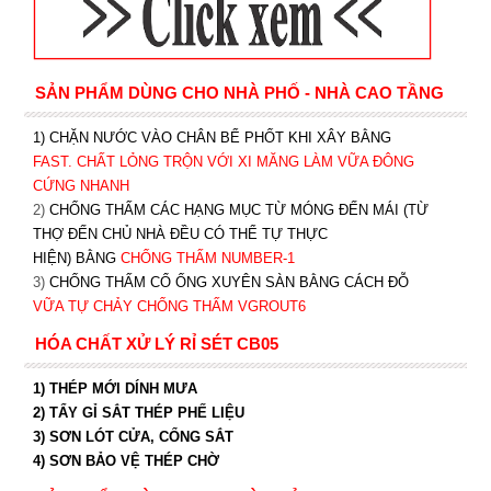
SẢN PHẨM DÙNG CHO NHÀ PHỐ - NHÀ CAO TẦNG
1) CHẶN NƯỚC VÀO CHÂN BỂ PHỐT KHI XÂY BẰNG
FAST. CHẤT LỎNG TRỘN VỚI XI MĂNG LÀM VỮA ĐÔNG
CỨNG NHANH
2)
CHỐNG THẤM CÁC HẠNG MỤC TỪ MÓNG ĐẾN MÁI (TỪ
THỢ ĐẾN CHỦ NHÀ ĐỀU CÓ THỂ TỰ THỰC
HIỆN) BẰNG
CHỐNG THẤM NUMBER-1
3)
CHỐNG THẤM CỔ ỐNG XUYÊN SÀN BẰNG CÁCH ĐỖ
VỮA TỰ CHẢY CHỐNG THẤM VGROUT6
HÓA CHẤT XỬ LÝ RỈ SÉT CB05
1) THÉP MỚI DÍNH MƯA
2) TẨY GỈ SẮT THÉP PHẾ LIỆU
3) SƠN LÓT CỬA, CỔNG SẮT
4) SƠN BẢO VỆ THÉP CHỜ