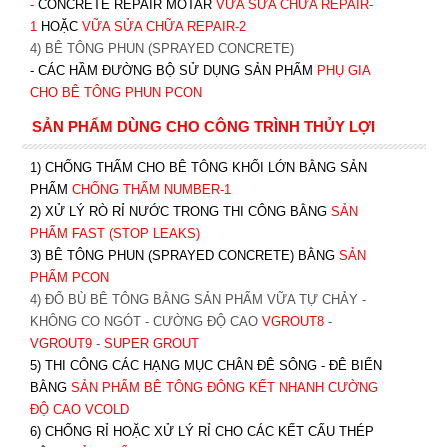
-
CONCRETE REPAIR MOTAR
VỮA SỬA CHỮA REPAIR-
1
HOẶC
V
ỮA SỬA CHỮA REPAIR-2
4) BÊ TÔNG PHUN (SPRAYED CONCRETE)
- CÁC HẦM ĐƯỜNG BỘ SỬ DỤNG SẢN PHẨM
PHỤ GIA
CHO BÊ TÔNG PHUN PCON
SẢN PHẨM DÙNG CHO CÔNG TRÌNH THỦY LỢI
1) CHỐNG THẤM CHO BÊ TÔNG KHỐI LỚN BẰNG SẢN
PHẨM
CHỐNG THẤM NUMBER-1
2) XỬ LÝ RÒ RỈ NƯỚC TRONG THI CÔNG BẰNG
SẢN
PHẨM FAST (STOP LEAKS)
3) BÊ TÔNG PHUN (SPRAYED CONCRETE) BẰNG
SẢN
PHẨM PCON
4) ĐỔ BÙ BÊ TÔNG BẰNG SẢN PHẨM VỮA TỰ CHẢY -
KHÔNG CO NGÓT - CƯỜNG ĐỘ CAO
VGROUT8
-
VGROUT9
-
SUPER GROUT
5) THI CÔNG CÁC HẠNG MỤC CHÂN ĐÊ SÔNG - ĐÊ BIỂN
BẰNG
SẢN PHẨM BÊ TÔNG ĐÔNG KẾT NHANH CƯỜNG
ĐỘ CAO VCOLD
6) CHỐNG RỈ HOẶC XỬ LÝ RỈ CHO CÁC KẾT CẤU THÉP