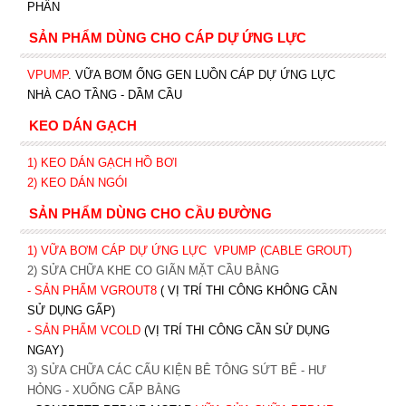
PHẦN
SẢN PHẨM DÙNG CHO CÁP DỰ ỨNG LỰC
VPUMP
. VỮA BƠM ỐNG GEN LUỒN CÁP DỰ ỨNG LỰC
NHÀ CAO TẦNG - DẦM CẦU
KEO DÁN GẠCH
1)
KEO DÁN GẠCH HỒ BƠI
2)
KEO DÁN NGÓI
SẢN PHẨM DÙNG CHO CẦU ĐƯỜNG
1) VỮA BƠM CÁP DỰ ỨNG LỰC
VPUMP (CABLE GROUT)
2) SỬA CHỮA KHE CO GIÃN MẶT CẦU BẰNG
- SẢN PHẨM VGROUT8
( VỊ TRÍ THI CÔNG KHÔNG CẦN
SỬ DỤNG GẤP)
- SẢN PHẨM VCOLD
(VỊ TRÍ THI CÔNG CẦN SỬ DỤNG
NGAY)
3) SỬA CHỮA CÁC CẤU KIỆN BÊ TÔNG SỨT BỂ - HƯ
HỎNG - XUỐNG CẤP BẰNG