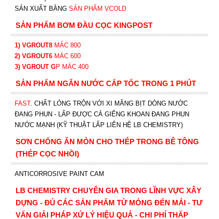
SẢN XUẤT BẰNG
SẢN PHẨM VCOLD
SẢN PHẨM BƠM ĐẦU CỌC KINGPOST
1) VGROUT8
MÁC 800
2) VGROUT6
MÁC 600
3) VGROUT G
P
MÁC 400
SẢN PHẨM NGĂN NƯỚC CẤP TỐC TRONG 1 PHÚT
FAST
. CHẤT LỎNG TRỘN VỚI XI MĂNG BỊT DÒNG NƯỚC
ĐANG PHUN - LẤP ĐƯỢC CẢ GIẾNG KHOAN ĐANG PHUN
NƯỚC MẠNH (KỸ THUẬT LẤP LIÊN HỆ LB CHEMISTRY)
SƠN CHỐNG ĂN MÒN CHO THÉP TRONG BÊ TÔNG
(THÉP CỌC NHỒI)
ANTICORROSIVE PAINT CAM
LB CHEMISTRY CHUYÊN GIA TRONG LĨNH VỰC XÂY
DỰNG - ĐỦ CÁC SẢN PHẨM TỪ MÓNG ĐẾN MÁI - TƯ
VẤN GIẢI PHÁP XỬ LÝ HIỆU QUẢ - CHI PHÍ THẤP