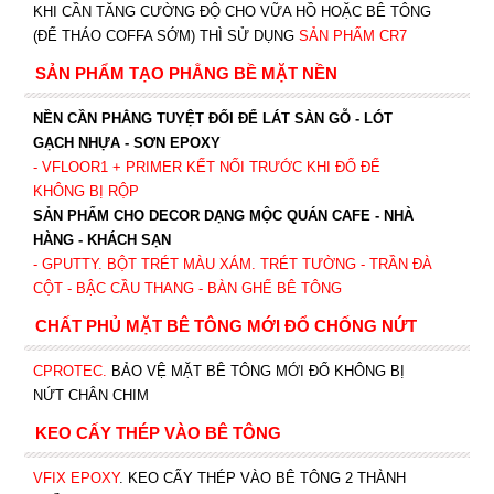
KHI CẦN TĂNG CƯỜNG ĐỘ CHO VỮA HỒ HOẶC BÊ TÔNG
(ĐỂ THÁO COFFA SỚM) THÌ SỬ DỤNG
SẢN PHẨM CR7
SẢN PHẨM TẠO PHẲNG BỀ MẶT NỀN
NỀN CẦN PHẲNG TUYỆT ĐỐI ĐỂ LÁT SÀN GỖ - LÓT
GẠCH NHỰA - SƠN EPOXY
- VFLOOR1
+ PRIMER KẾT NỐI TRƯỚC KHI ĐỔ ĐỂ
KHÔNG BỊ RỘP
SẢN PHẨM CHO DECOR DẠNG MỘC QUÁN CAFE - NHÀ
HÀNG - KHÁCH SẠN
- GPUTTY. BỘT TRÉT MÀU XÁM. TRÉT TƯỜNG - TRẦN ĐÀ
CỘT - BẬC CẦU THANG - BÀN GHẾ BÊ TÔNG
CHẤT PHỦ MẶT BÊ TÔNG MỚI ĐỔ CHỐNG NỨT
CPROTEC
.
BẢO VỆ MẶT BÊ TÔNG MỚI ĐỔ KHÔNG BỊ
NỨT CHÂN CHIM
KEO CẤY THÉP VÀO BÊ TÔNG
VFIX EPOXY
. KEO CẤY THÉP VÀO BÊ TÔNG 2 THÀNH