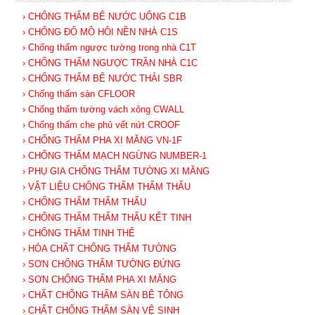
› CHỐNG THẤM BỂ NƯỚC UỐNG C1B
› CHỐNG ĐỔ MỒ HÔI NỀN NHÀ C1S
› Chống thấm ngược tường trong nhà C1T
› CHỐNG THẤM NGƯỢC TRẦN NHÀ C1C
› CHỐNG THẤM BỂ NƯỚC THẢI SBR
› Chống thấm sàn CFLOOR
› Chống thấm tường vách xông CWALL
› Chống thấm che phủ vết nứt CROOF
› CHỐNG THẤM PHA XI MĂNG VN-1F
› CHỐNG THẤM MẠCH NGỪNG NUMBER-1
› PHỤ GIA CHỐNG THẤM TƯỜNG XI MĂNG
› VẬT LIỆU CHỐNG THẤM THẨM THẤU
› CHỐNG THẤM THẨM THẤU
› CHỐNG THẤM THẨM THẤU KẾT TINH
› CHỐNG THẤM TINH THỂ
› HÓA CHẤT CHỐNG THẤM TƯỜNG
› SƠN CHỐNG THẤM TƯỜNG ĐỨNG
› SƠN CHỐNG THẤM PHA XI MĂNG
› CHẤT CHỐNG THẤM SÀN BÊ TÔNG
› CHẤT CHỐNG THẤM SÀN VỆ SINH