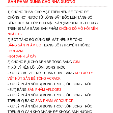
SẢN PHẨM DÙNG CHO NHÀ XƯỞNG
1) CHỐNG THẤM CHO MẶT TRÊN NỀN BÊ TÔNG ĐỂ
CHỐNG HƠI NƯỚC TỪ LÒNG ĐẤT BỐC LÊN TĂNG ĐỘ
BỀN CHO CÁC LỚP PHỦ MẶT SÀN (HARDENER - EPOXY)
TRÊN 10 NĂM BẰNG SẢN PHẨM
CHỐNG ĐỔ MỒ HÔI NỀN
NHÀ C1S
2) BỘT TĂNG ĐỘ CỨNG BỀ MẶT NỀN BÊ TÔNG
BẰNG SẢN PHẨM BOT
DẠNG BỘT (TRUYỀN THỐNG)
- BOT XÁM
- BOT XANH
LÁ CÂY
3) CHỐNG BỤI CHO NỀN BÊ TÔNG BẰNG
C3M
4) XỬ LÝ NỀN LỒI LÕM, BONG TRÓC
- XỬ LÝ CÁC VẾT NỨT CHÂN CHIM: BẰNG
K
EO XỬ LÝ
VẾT NỨT SÀN BÊ TÔNG VCRACK
- XỬ LÝ PHẦN NỀN BỊ BONG TRÓC (LỚP BONG TRÓC
<5LY) BẰNG
SẢN PHẨM VFLOOR3
- XỬ LÝ PHẦN NỀN BỊ BONG TRÓC (LỚP BONG TRÓC
TRÊN 5LY) BẰNG
SẢN PHẨM VGROUT G
P
-
XỬ LÝ PHẦN NỀN BỊ BONG TRÓC (LỚP BONG TRÓC
TRÊN 5LY) CẦN KHÔ NHANH ĐỂ KHÔNG ẢNH HƯỞNG