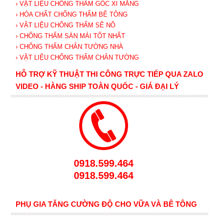
› VẬT LIỆU CHỐNG THẤM GỐC XI MĂNG
› HÓA CHẤT CHỐNG THẤM BÊ TÔNG
› VẬT LIỆU CHỐNG THẤM SÊ NÔ
› CHỐNG THẤM SÀN MÁI TỐT NHẤT
› CHỐNG THẤM CHÂN TƯỜNG NHÀ
› VẬT LIỆU CHỐNG THẤM CHÂN TƯỜNG
HỖ TRỢ KỸ THUẬT THI CÔNG TRỰC TIẾP QUA ZALO
VIDEO - HÀNG SHIP TOÀN QUỐC - GIÁ ĐẠI LÝ
0918.599.464
0918.599.464
PHỤ GIA TĂNG CƯỜNG ĐỘ CHO VỮA VÀ BÊ TÔNG