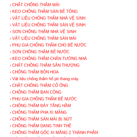
› CHẤT CHỐNG THẤM MÁI
› KEO CHỐNG THẤM SÀN BÊ TÔNG
› VẬT LIỆU CHỐNG THẤM NHÀ VỆ SINH
› VẬT LIỆU CHỐNG THẤM SÀN VỆ SINH
› SƠN CHỐNG THẤM NHÀ VỆ SINH
› VẬT LIỆU CHỐNG THẤM SÀN MÁI
› PHỤ GIA CHỐNG THẤM CHO BỂ NƯỚC
› SƠN CHỐNG THẤM BỂ NƯỚC
› KEO CHỐNG THẤM CHÂN TƯỜNG NHÀ
› CHẤT CHỐNG THẤM SÂN THƯỢNG
› CHỐNG THẤM BỒN HOA
› Vật liệu chống thấm hố pit thang máy
› CHẤT CHỐNG THẤM CỔ ỐNG
› CHỐNG THẤM BAN CÔNG
› PHỤ GIA CHỐNG THẤM BỂ NƯỚC
› CHỐNG THẤM ĐÁY TẦNG HẦM
› CHỐNG THẤM PHA XI MĂNG
› CHỐNG THẤM SÀN MÁI BỊ NỨT
› CHỐNG THẤM DẠNG TINH THỂ
› CHỐNG THẤM GỐC XI MĂNG 2 THÀNH PHẦN