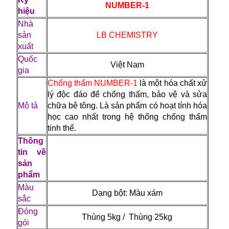
NUMBER-1
hiệu
Nhà
sản
LB CHEMISTRY
xuất
Quốc
Việt Nam
gia
Chống thấm NUMBER-1
là một hóa chất xử
lý độc đáo để chống thấm, bảo vệ và sửa
Mô tả
chữa bê tông. Là sản phẩm có hoạt tính hóa
học cao nhất trong hệ thống chống thấm
tinh thể.
Thông
tin về
sản
phẩm
Màu
Dạng bột: Màu xám
sắc
Đóng
Thùng 5kg / Thùng 25kg
gói