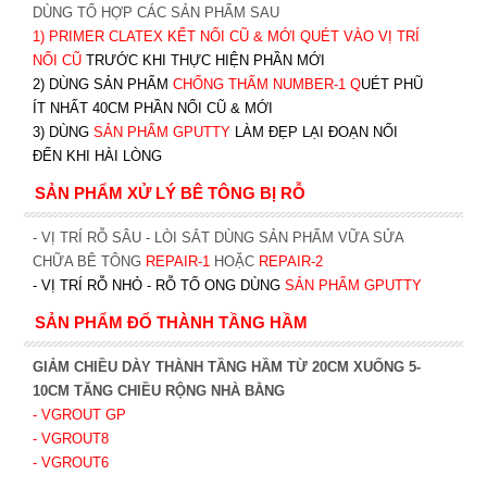
DÙNG TỔ HỢP CÁC SẢN PHẨM SAU
1)
PRIMER CLATEX KẾT NỐI CŨ & MỚI QUÉT VÀO VỊ TRÍ
NỐI CŨ
TRƯỚC KHI T
HỰC HIỆN PHẦN MỚI
2) DÙNG SẢN PHẨM
CHỐNG THẤM NUMBER-1
Q
UÉT PHŨ
ÍT NHẤT 40CM PHẦN NỐI CŨ & MỚI
3) DÙNG
SẢN PHẨM GPUTTY
LÀM ĐẸP LẠI ĐOẠN NỐI
ĐẾN KHI HÀI LÒNG
SẢN PHẨM XỬ LÝ BÊ TÔNG BỊ RỖ
- VỊ TRÍ RỖ SÂU - LÒI SẮT DÙNG SẢN PHẨM VỮA SỬA
CHỮA BÊ TÔNG
REPAIR-1
HOẶC
REPAIR-2
- VỊ TRÍ RỖ NHỎ - RỖ TỔ ONG DÙNG
SẢN PHẨM GPUTTY
SẢN PHẨM ĐỔ THÀNH TẦNG HẦM
GIẢM CHIỀU DÀY THÀNH TẦNG HẦM TỪ 20CM XUỐNG 5-
10CM TĂNG CHIỀU RỘNG NHÀ BẰNG
- VGROUT G
P
- VGROUT8
- VGROUT6