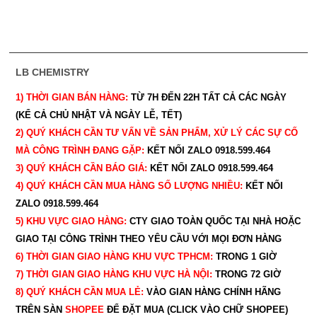
LB CHEMISTRY
1) THỜI GIAN BÁN HÀNG:
TỪ 7H ĐẾN 22H
TẤT CẢ CÁC NGÀY
(KỂ CẢ CHỦ NHẬT VÀ NGÀY LỄ, TẾT)
2) QUÝ KHÁCH CẦN TƯ VẤN VỀ SẢN PHẨM, XỬ LÝ CÁC SỰ CỐ
MÀ CÔNG TRÌNH ĐANG GẶP:
KẾT NỐI ZALO 0918.599.464
3) QUÝ
KHÁCH CẦN BÁO GIÁ:
KẾT NỐI ZALO 0918.599.464
4) QUÝ
KHÁCH CẦN MUA HÀNG SỐ LƯỢNG NHIỀU:
KẾT NỐI
ZALO 0918.599.464
5) KHU VỰC GIAO HÀNG:
CTY GIAO
TOÀN QUỐC TẠI NHÀ HOẶC
GIAO TẠI CÔNG TRÌNH THEO YÊU CẦU
VỚI MỌI ĐƠN HÀNG
6) THỜI GIAN GIAO HÀNG KHU VỰC TPHCM:
TRONG 1 GIỜ
7) THỜI GIAN GIAO HÀNG KHU VỰC HÀ NỘI:
TRONG 72 GIỜ
8) QUÝ
KHÁCH CẦN MUA LẺ:
VÀO GIAN HÀNG CHÍNH HÃNG
TRÊN SÀN
SHOPEE
ĐỂ ĐẶT MUA (CLICK VÀO CHỮ SHOPEE)