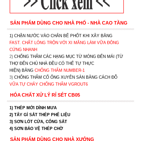
SẢN PHẨM DÙNG CHO NHÀ PHỐ - NHÀ CAO TẦNG
1) CHẶN NƯỚC VÀO CHÂN BỂ PHỐT KHI XÂY BẰNG
FAST. CHẤT LỎNG TRỘN VỚI XI MĂNG LÀM VỮA ĐÔNG
CỨNG NHANH
2)
CHỐNG THẤM CÁC HẠNG MỤC TỪ MÓNG ĐẾN MÁI (TỪ
THỢ ĐẾN CHỦ NHÀ ĐỀU CÓ THỂ TỰ THỰC
HIỆN) BẰNG
CHỐNG THẤM NUMBER-1
3)
CHỐNG THẤM CỔ ỐNG XUYÊN SÀN BẰNG CÁCH ĐỖ
VỮA TỰ CHẢY CHỐNG THẤM VGROUT6
HÓA CHẤT XỬ LÝ RỈ SÉT CB05
1) THÉP MỚI DÍNH MƯA
2) TẨY GỈ SẮT THÉP PHẾ LIỆU
3) SƠN LÓT CỬA, CỔNG SẮT
4) SƠN BẢO VỆ THÉP CHỜ
SẢN PHẨM DÙNG CHO NHÀ XƯỞNG