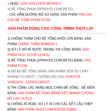
1
HOẶC
V
ỮA SỬA CHỮA REPAIR-2
4) BÊ TÔNG PHUN (SPRAYED CONCRETE)
- CÁC HẦM ĐƯỜNG BỘ SỬ DỤNG SẢN PHẨM
PHỤ GIA
CHO BÊ TÔNG PHUN PCON
SẢN PHẨM DÙNG CHO CÔNG TRÌNH THỦY LỢI
1) CHỐNG THẤM CHO BÊ TÔNG KHỐI LỚN BẰNG SẢN
PHẨM
CHỐNG THẤM NUMBER-1
2) XỬ LÝ RÒ RỈ NƯỚC TRONG THI CÔNG BẰNG
SẢN
PHẨM FAST (STOP LEAKS)
3) BÊ TÔNG PHUN (SPRAYED CONCRETE) BẰNG
SẢN
PHẨM PCON
4) ĐỔ BÙ BÊ TÔNG BẰNG SẢN PHẨM VỮA TỰ CHẢY -
KHÔNG CO NGÓT - CƯỜNG ĐỘ CAO
VGROUT8
-
VGROUT9
-
SUPER GROUT
5) THI CÔNG CÁC HẠNG MỤC CHÂN ĐÊ SÔNG - ĐÊ BIỂN
BẰNG
SẢN PHẨM BÊ TÔNG ĐÔNG KẾT NHANH CƯỜNG
ĐỘ CAO VCOLD
6) CHỐNG RỈ HOẶC XỬ LÝ RỈ CHO CÁC KẾT CẤU THÉP
BẰNG
SẢN PHẨM RUST CONVERTER (CB05)