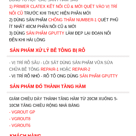
1)
PRIMER CLATEX KẾT NỐI CŨ & MỚI QUÉT VÀO VỊ TRÍ
NỐI CŨ
TRƯỚC KHI T
HỰC HIỆN PHẦN MỚI
2) DÙNG SẢN PHẨM
CHỐNG THẤM NUMBER-1
Q
UÉT PHŨ
ÍT NHẤT 40CM PHẦN NỐI CŨ & MỚI
3) DÙNG
SẢN PHẨM GPUTTY
LÀM ĐẸP LẠI ĐOẠN NỐI
ĐẾN KHI HÀI LÒNG
SẢN PHẨM XỬ LÝ BÊ TÔNG BỊ RỖ
- VỊ TRÍ RỖ SÂU - LÒI SẮT DÙNG SẢN PHẨM VỮA SỬA
CHỮA BÊ TÔNG
REPAIR-1
HOẶC
REPAIR-2
- VỊ TRÍ RỖ NHỎ - RỖ TỔ ONG DÙNG
SẢN PHẨM GPUTTY
SẢN PHẨM ĐỔ THÀNH TẦNG HẦM
GIẢM CHIỀU DÀY THÀNH TẦNG HẦM TỪ 20CM XUỐNG 5-
10CM TĂNG CHIỀU RỘNG NHÀ BẰNG
- VGROUT G
P
- VGROUT8
- VGROUT6
KHÁCH HÀNG