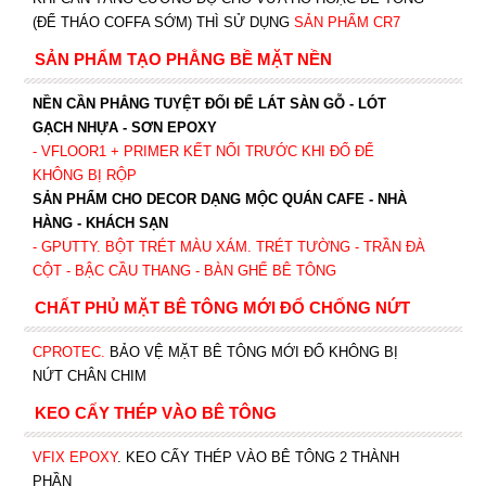
(ĐỂ THÁO COFFA SỚM) THÌ SỬ DỤNG
SẢN PHẨM CR7
SẢN PHẨM TẠO PHẲNG BỀ MẶT NỀN
NỀN CẦN PHẲNG TUYỆT ĐỐI ĐỂ LÁT SÀN GỖ - LÓT
GẠCH NHỰA - SƠN EPOXY
- VFLOOR1
+ PRIMER KẾT NỐI TRƯỚC KHI ĐỔ ĐỂ
KHÔNG BỊ RỘP
SẢN PHẨM CHO DECOR DẠNG MỘC QUÁN CAFE - NHÀ
HÀNG - KHÁCH SẠN
- GPUTTY. BỘT TRÉT MÀU XÁM. TRÉT TƯỜNG - TRẦN ĐÀ
CỘT - BẬC CẦU THANG - BÀN GHẾ BÊ TÔNG
CHẤT PHỦ MẶT BÊ TÔNG MỚI ĐỔ CHỐNG NỨT
CPROTEC
.
BẢO VỆ MẶT BÊ TÔNG MỚI ĐỔ KHÔNG BỊ
NỨT CHÂN CHIM
KEO CẤY THÉP VÀO BÊ TÔNG
VFIX EPOXY
. KEO CẤY THÉP VÀO BÊ TÔNG 2 THÀNH
PHẦN