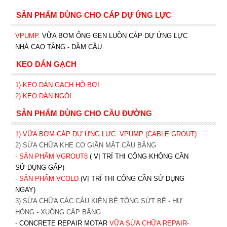
SẢN PHẨM DÙNG CHO CÁP DỰ ỨNG LỰC
VPUMP
. VỮA BƠM ỐNG GEN LUỒN CÁP DỰ ỨNG LỰC
NHÀ CAO TẦNG - DẦM CẦU
KEO DÁN GẠCH
1)
KEO DÁN GẠCH HỒ BƠI
2)
KEO DÁN NGÓI
SẢN PHẨM DÙNG CHO CẦU ĐƯỜNG
1) VỮA BƠM CÁP DỰ ỨNG LỰC
VPUMP (CABLE GROUT)
2) SỬA CHỮA KHE CO GIÃN MẶT CẦU BẰNG
- SẢN PHẨM VGROUT8
( VỊ TRÍ THI CÔNG KHÔNG CẦN
SỬ DỤNG GẤP)
- SẢN PHẨM VCOLD
(VỊ TRÍ THI CÔNG CẦN SỬ DỤNG
NGAY)
3) SỬA CHỮA CÁC CẤU KIỆN BÊ TÔNG SỨT BỂ - HƯ
HỎNG - XUỐNG CẤP BẰNG
-
CONCRETE REPAIR MOTAR
VỮA SỬA CHỮA REPAIR-