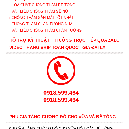
› HÓA CHẤT CHỐNG THẤM BÊ TÔNG
› VẬT LIỆU CHỐNG THẤM SÊ NÔ
› CHỐNG THẤM SÀN MÁI TỐT NHẤT
› CHỐNG THẤM CHÂN TƯỜNG NHÀ
› VẬT LIỆU CHỐNG THẤM CHÂN TƯỜNG
HỖ TRỢ KỸ THUẬT THI CÔNG TRỰC TIẾP QUA ZALO
VIDEO - HÀNG SHIP TOÀN QUỐC - GIÁ ĐẠI LÝ
0918.599.464
0918.599.464
PHỤ GIA TĂNG CƯỜNG ĐỘ CHO VỮA VÀ BÊ TÔNG
KHI CẦN TĂNG CƯỜNG ĐỘ CHO VỮA HỒ HOẶC BÊ TÔNG