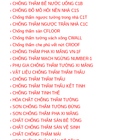
› CHỐNG THẤM BỂ NƯỚC UỐNG C1B
› CHỐNG ĐỔ MỒ HÔI NỀN NHÀ C1S
› Chống thấm ngược tường trong nhà C1T
› CHỐNG THẤM NGƯỢC TRẦN NHÀ C1C
› Chống thấm sàn CFLOOR
› Chống thấm tường vách xông CWALL
› Chống thấm che phủ vết nứt CROOF
› CHỐNG THẤM PHA XI MĂNG VN-1F
› CHỐNG THẤM MẠCH NGỪNG NUMBER-1
› PHỤ GIA CHỐNG THẤM TƯỜNG XI MĂNG
› VẬT LIỆU CHỐNG THẤM THẨM THẤU
› CHỐNG THẤM THẨM THẤU
› CHỐNG THẤM THẨM THẤU KẾT TINH
› CHỐNG THẤM TINH THỂ
› HÓA CHẤT CHỐNG THẤM TƯỜNG
› SƠN CHỐNG THẤM TƯỜNG ĐỨNG
› SƠN CHỐNG THẤM PHA XI MĂNG
› CHẤT CHỐNG THẤM SÀN BÊ TÔNG
› CHẤT CHỐNG THẤM SÀN VỆ SINH
› CHẤT CHỐNG THẤM MÁI