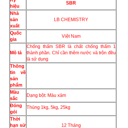
SBR
hiệu
Nhà
sản
LB CHEMISTRY
xuất
Quốc
Việt Nam
gia
Chống thấm SBR là chất chống thấm 1
Mô tả
thành phần. Chỉ cần thêm nước và trộn đều
là sử dụng
Thông
tin về
sản
phẩm
Màu
Dạng bột: Màu xám
sắc
Đóng
Thùng 1kg, 5kg, 25kg
gói
Thời
hạn sử
12 Tháng