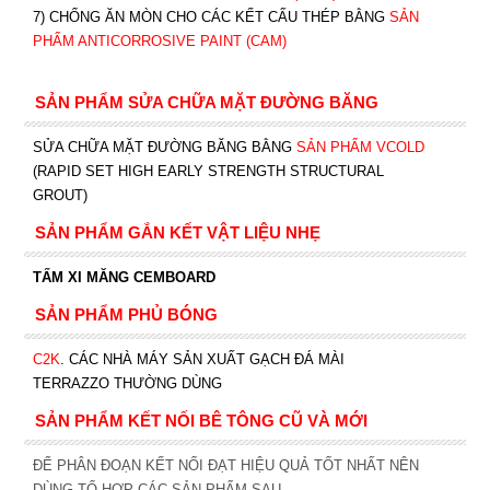
7) CHỐNG ĂN MÒN CHO CÁC KẾT CẤU THÉP BẰNG
SẢN
PHẨM ANTICORROSIVE PAINT (CAM)
SẢN PHẨM SỬA CHỮA MẶT ĐƯỜNG BĂNG
SỬA CHỮA MẶT ĐƯỜNG BĂNG BẰNG
SẢN PHẨM VCOLD
(RAPID SET HIGH EARLY STRENGTH STRUCTURAL
GROUT)
SẢN PHẨM GẮN KẾT VẬT LIỆU NHẸ
TẤM XI MĂNG CEMBOARD
SẢN PHẨM PHỦ BÓNG
C2K
.
CÁC NHÀ MÁY SẢN XUẤT GẠCH ĐÁ MÀI
TERRAZZO THƯỜNG DÙNG
SẢN PHẨM KẾT NỐI BÊ TÔNG CŨ VÀ MỚI
ĐỂ PHÂN ĐOẠN KẾT NỐI ĐẠT HIỆU QUẢ TỐT NHẤT NÊN
DÙNG TỔ HỢP CÁC SẢN PHẨM SAU