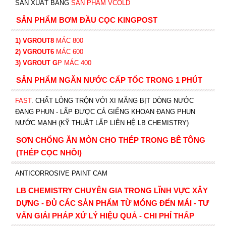
SẢN XUẤT BẰNG
SẢN PHẨM VCOLD
SẢN PHẨM BƠM ĐẦU CỌC KINGPOST
1) VGROUT8
MÁC 800
2) VGROUT6
MÁC 600
3) VGROUT G
P
MÁC 400
SẢN PHẨM NGĂN NƯỚC CẤP TỐC TRONG 1 PHÚT
FAST
. CHẤT LỎNG TRỘN VỚI XI MĂNG BỊT DÒNG NƯỚC
ĐANG PHUN - LẤP ĐƯỢC CẢ GIẾNG KHOAN ĐANG PHUN
NƯỚC MẠNH (KỸ THUẬT LẤP LIÊN HỆ LB CHEMISTRY)
SƠN CHỐNG ĂN MÒN CHO THÉP TRONG BÊ TÔNG
(THÉP CỌC NHỒI)
ANTICORROSIVE PAINT CAM
LB CHEMISTRY CHUYÊN GIA TRONG LĨNH VỰC XÂY
DỰNG - ĐỦ CÁC SẢN PHẨM TỪ MÓNG ĐẾN MÁI - TƯ
VẤN GIẢI PHÁP XỬ LÝ HIỆU QUẢ - CHI PHÍ THẤP