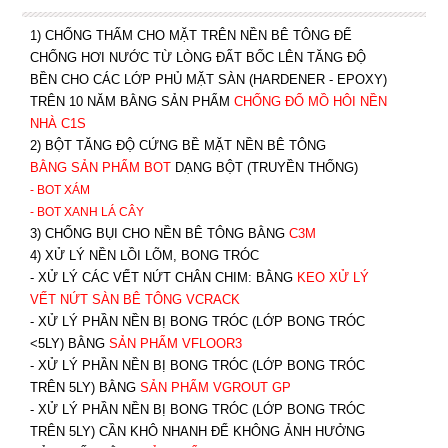
1) CHỐNG THẤM CHO MẶT TRÊN NỀN BÊ TÔNG ĐỂ
CHỐNG HƠI NƯỚC TỪ LÒNG ĐẤT BỐC LÊN TĂNG ĐỘ
BỀN CHO CÁC LỚP PHỦ MẶT SÀN (HARDENER - EPOXY)
TRÊN 10 NĂM BẰNG SẢN PHẨM
CHỐNG ĐỔ MỒ HÔI NỀN
NHÀ C1S
2) BỘT TĂNG ĐỘ CỨNG BỀ MẶT NỀN BÊ TÔNG
BẰNG SẢN PHẨM BOT
DẠNG BỘT (TRUYỀN THỐNG)
- BOT XÁM
- BOT XANH
LÁ CÂY
3) CHỐNG BỤI CHO NỀN BÊ TÔNG BẰNG
C3M
4) XỬ LÝ NỀN LỒI LÕM, BONG TRÓC
- XỬ LÝ CÁC VẾT NỨT CHÂN CHIM: BẰNG
K
EO XỬ LÝ
VẾT NỨT SÀN BÊ TÔNG VCRACK
- XỬ LÝ PHẦN NỀN BỊ BONG TRÓC (LỚP BONG TRÓC
<5LY) BẰNG
SẢN PHẨM VFLOOR3
- XỬ LÝ PHẦN NỀN BỊ BONG TRÓC (LỚP BONG TRÓC
TRÊN 5LY) BẰNG
SẢN PHẨM VGROUT G
P
-
XỬ LÝ PHẦN NỀN BỊ BONG TRÓC (LỚP BONG TRÓC
TRÊN 5LY) CẦN KHÔ NHANH ĐỂ KHÔNG ẢNH HƯỞNG