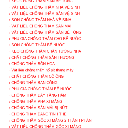
› KEO CHỐNG THẤM SÀN BÊ TÔNG
› VẬT LIỆU CHỐNG THẤM NHÀ VỆ SINH
› VẬT LIỆU CHỐNG THẤM SÀN VỆ SINH
› SƠN CHỐNG THẤM NHÀ VỆ SINH
› VẬT LIỆU CHỐNG THẤM SÀN MÁI
› VẬT LIỆU CHỐNG THẤM SÀN BÊ TÔNG
› PHỤ GIA CHỐNG THẤM CHO BỂ NƯỚC
› SƠN CHỐNG THẤM BỂ NƯỚC
› KEO CHỐNG THẤM CHÂN TƯỜNG NHÀ
› CHẤT CHỐNG THẤM SÂN THƯỢNG
› CHỐNG THẤM BỒN HOA
› Vật liệu chống thấm hố pit thang máy
› CHẤT CHỐNG THẤM CỔ ỐNG
› CHỐNG THẤM BAN CÔNG
› PHỤ GIA CHỐNG THẤM BỂ NƯỚC
› CHỐNG THẤM ĐÁY TẦNG HẦM
› CHỐNG THẤM PHA XI MĂNG
› CHỐNG THẤM SÀN MÁI BỊ NỨT
› CHỐNG THẤM DẠNG TINH THỂ
› CHỐNG THẤM GỐC XI MĂNG 2 THÀNH PHẦN
› VẬT LIỆU CHỐNG THẤM GỐC XI MĂNG