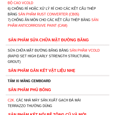
ĐỘ CAO VCOLD
6) CHỐNG RỈ HOẶC XỬ LÝ RỈ CHO CÁC KẾT CẤU THÉP
BẰNG
SẢN PHẨM RUST CONVERTER (CB05)
7) CHỐNG ĂN MÒN CHO CÁC KẾT CẤU THÉP BẰNG
SẢN
PHẨM ANTICORROSIVE PAINT (CAM)
SẢN PHẨM SỬA CHỮA MẶT ĐƯỜNG BĂNG
SỬA CHỮA MẶT ĐƯỜNG BĂNG BẰNG
SẢN PHẨM VCOLD
(RAPID SET HIGH EARLY STRENGTH STRUCTURAL
GROUT)
SẢN PHẨM GẮN KẾT VẬT LIỆU NHẸ
TẤM XI MĂNG CEMBOARD
SẢN PHẨM PHỦ BÓNG
C2K
.
CÁC NHÀ MÁY SẢN XUẤT GẠCH ĐÁ MÀI
TERRAZZO THƯỜNG DÙNG
SẢN PHẨM KẾT NỐI BÊ TÔNG CŨ VÀ MỚI