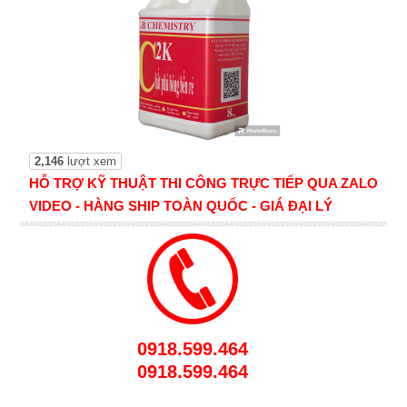
2,146
lượt xem
HỖ TRỢ KỸ THUẬT THI CÔNG TRỰC TIẾP QUA ZALO
VIDEO - HÀNG SHIP TOÀN QUỐC - GIÁ ĐẠI LÝ
0918.599.464
0918.599.464