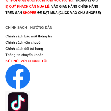
7) THỜI GIAN GIAO HÀNG KHU VỰC HÀ NỘI:
TRONG 72 GIỜ
8) QUÝ
KHÁCH CẦN MUA LẺ:
VÀO GIAN HÀNG CHÍNH HÃNG
TRÊN SÀN
SHOPEE
ĐỂ ĐẶT MUA (CLICK VÀO CHỮ SHOPEE)
CHÍNH SÁCH - HƯỚNG DẪN
Chính sách bảo mật thông tin
Chính sách vận chuyển
Chính sách đổi trả hàng
Thông tin chuyển khoản
KẾT NỐI VỚI CHÚNG TÔI