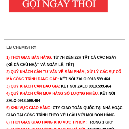
LB CHEMISTRY
1) THỜI GIAN BÁN HÀNG:
TỪ 7H ĐẾN 22H
TẤT CẢ CÁC NGÀY
(KỂ CẢ CHỦ NHẬT VÀ NGÀY LỄ, TẾT)
2) QUÝ KHÁCH CẦN TƯ VẤN VỀ SẢN PHẨM, XỬ LÝ CÁC SỰ CỐ
MÀ CÔNG TRÌNH ĐANG GẶP:
KẾT NỐI ZALO 0918.599.464
3) QUÝ
KHÁCH CẦN BÁO GIÁ:
KẾT NỐI ZALO 0918.599.464
4) QUÝ
KHÁCH CẦN MUA HÀNG SỐ LƯỢNG NHIỀU:
KẾT NỐI
ZALO 0918.599.464
5) KHU VỰC GIAO HÀNG:
CTY GIAO
TOÀN QUỐC TẠI NHÀ HOẶC
GIAO TẠI CÔNG TRÌNH THEO YÊU CẦU
VỚI MỌI ĐƠN HÀNG
6) THỜI GIAN GIAO HÀNG KHU VỰC TPHCM:
TRONG 1 GIỜ