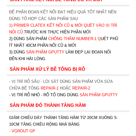
ĐỂ PHÂN ĐOẠN KẾT NỐI ĐẠT HIỆU QUẢ TỐT NHẤT NÊN
DÙNG TỔ HỢP CÁC SẢN PHẨM SAU
1)
PRIMER CLATEX KẾT NỐI CŨ & MỚI QUÉT VÀO VỊ TRÍ
NỐI CŨ
TRƯỚC KHI T
HỰC HIỆN PHẦN MỚI
2) DÙNG SẢN PHẨM
CHỐNG THẤM NUMBER-1
Q
UÉT PHŨ
ÍT NHẤT 40CM PHẦN NỐI CŨ & MỚI
3) DÙNG
SẢN PHẨM GPUTTY
LÀM ĐẸP LẠI ĐOẠN NỐI
ĐẾN KHI HÀI LÒNG
SẢN PHẨM XỬ LÝ BÊ TÔNG BỊ RỖ
- VỊ TRÍ RỖ SÂU - LÒI SẮT DÙNG SẢN PHẨM VỮA SỬA
CHỮA BÊ TÔNG
REPAIR-1
HOẶC
REPAIR-2
- VỊ TRÍ RỖ NHỎ - RỖ TỔ ONG DÙNG
SẢN PHẨM GPUTTY
SẢN PHẨM ĐỔ THÀNH TẦNG HẦM
GIẢM CHIỀU DÀY THÀNH TẦNG HẦM TỪ 20CM XUỐNG 5-
10CM TĂNG CHIỀU RỘNG NHÀ BẰNG
- VGROUT G
P