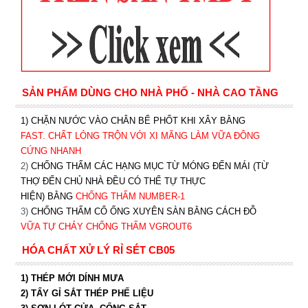
SẢN PHẨM DÙNG CHO NHÀ PHỐ - NHÀ CAO TẦNG
1) CHẶN NƯỚC VÀO CHÂN BỂ PHỐT KHI XÂY BẰNG
FAST. CHẤT LỎNG TRỘN VỚI XI MĂNG LÀM VỮA ĐÔNG
CỨNG NHANH
2)
CHỐNG THẤM CÁC HẠNG MỤC TỪ MÓNG ĐẾN MÁI (TỪ
THỢ ĐẾN CHỦ NHÀ ĐỀU CÓ THỂ TỰ THỰC
HIỆN) BẰNG
CHỐNG THẤM NUMBER-1
3)
CHỐNG THẤM CỔ ỐNG XUYÊN SÀN BẰNG CÁCH ĐỖ
VỮA TỰ CHẢY CHỐNG THẤM VGROUT6
HÓA CHẤT XỬ LÝ RỈ SÉT CB05
1) THÉP MỚI DÍNH MƯA
2) TẨY GỈ SẮT THÉP PHẾ LIỆU