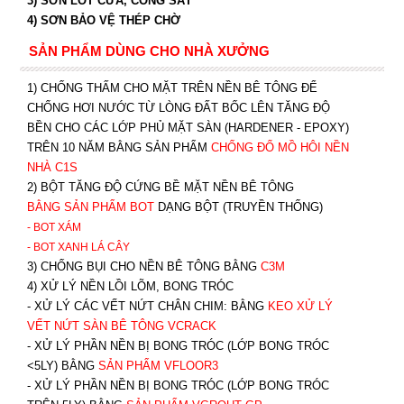
3) SƠN LÓT CỬA, CỔNG SẮT
4) SƠN BẢO VỆ THÉP CHỜ
SẢN PHẨM DÙNG CHO NHÀ XƯỞNG
1) CHỐNG THẤM CHO MẶT TRÊN NỀN BÊ TÔNG ĐỂ
CHỐNG HƠI NƯỚC TỪ LÒNG ĐẤT BỐC LÊN TĂNG ĐỘ
BỀN CHO CÁC LỚP PHỦ MẶT SÀN (HARDENER - EPOXY)
TRÊN 10 NĂM BẰNG SẢN PHẨM
CHỐNG ĐỔ MỒ HÔI NỀN
NHÀ C1S
2) BỘT TĂNG ĐỘ CỨNG BỀ MẶT NỀN BÊ TÔNG
BẰNG SẢN PHẨM BOT
DẠNG BỘT (TRUYỀN THỐNG)
- BOT XÁM
- BOT XANH
LÁ CÂY
3) CHỐNG BỤI CHO NỀN BÊ TÔNG BẰNG
C3M
4) XỬ LÝ NỀN LỒI LÕM, BONG TRÓC
- XỬ LÝ CÁC VẾT NỨT CHÂN CHIM: BẰNG
K
EO XỬ LÝ
VẾT NỨT SÀN BÊ TÔNG VCRACK
- XỬ LÝ PHẦN NỀN BỊ BONG TRÓC (LỚP BONG TRÓC
<5LY) BẰNG
SẢN PHẨM VFLOOR3
- XỬ LÝ PHẦN NỀN BỊ BONG TRÓC (LỚP BONG TRÓC