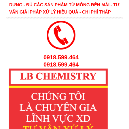
DỰNG - ĐỦ CÁC SẢN PHẨM TỪ MÓNG ĐẾN MÁI - TƯ
VẤN GIẢI PHÁP XỬ LÝ HIỆU QUẢ - CHI PHÍ THẤP
0918.599.464
0918.599.464