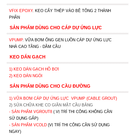
VFIX EPOXY
. KEO CẤY THÉP VÀO BÊ TÔNG 2 THÀNH
PHẦN
SẢN PHẨM DÙNG CHO CÁP DỰ ỨNG LỰC
VPUMP
. VỮA BƠM ỐNG GEN LUỒN CÁP DỰ ỨNG LỰC
NHÀ CAO TẦNG - DẦM CẦU
KEO DÁN GẠCH
1)
KEO DÁN GẠCH HỒ BƠI
2)
KEO DÁN NGÓI
SẢN PHẨM DÙNG CHO CẦU ĐƯỜNG
1) VỮA BƠM CÁP DỰ ỨNG LỰC
VPUMP (CABLE GROUT)
2) SỬA CHỮA KHE CO GIÃN MẶT CẦU BẰNG
- SẢN PHẨM VGROUT8
( VỊ TRÍ THI CÔNG KHÔNG CẦN
SỬ DỤNG GẤP)
- SẢN PHẨM VCOLD
(VỊ TRÍ THI CÔNG CẦN SỬ DỤNG
NGAY)