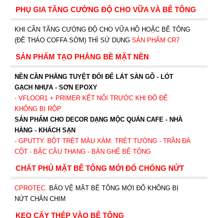
PHỤ GIA TĂNG CƯỜNG ĐỘ CHO VỮA VÀ BÊ TÔNG
KHI CẦN TĂNG CƯỜNG ĐỘ CHO VỮA HỒ HOẶC BÊ TÔNG
(ĐỂ THÁO COFFA SỚM) THÌ SỬ DỤNG
SẢN PHẨM CR7
SẢN PHẨM TẠO PHẲNG BỀ MẶT NỀN
NỀN CẦN PHẲNG TUYỆT ĐỐI ĐỂ LÁT SÀN GỖ - LÓT
GẠCH NHỰA - SƠN EPOXY
- VFLOOR1
+ PRIMER KẾT NỐI TRƯỚC KHI ĐỔ ĐỂ
KHÔNG BỊ RỘP
SẢN PHẨM CHO DECOR DẠNG MỘC QUÁN CAFE - NHÀ
HÀNG - KHÁCH SẠN
- GPUTTY. BỘT TRÉT MÀU XÁM. TRÉT TƯỜNG - TRẦN ĐÀ
CỘT - BẬC CẦU THANG - BÀN GHẾ BÊ TÔNG
CHẤT PHỦ MẶT BÊ TÔNG MỚI ĐỔ CHỐNG NỨT
CPROTEC
.
BẢO VỆ MẶT BÊ TÔNG MỚI ĐỔ KHÔNG BỊ
NỨT CHÂN CHIM
KEO CẤY THÉP VÀO BÊ TÔNG