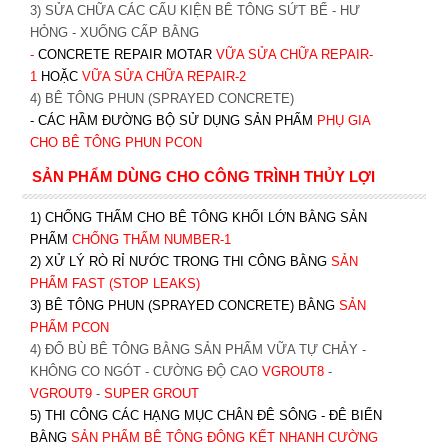
3) SỬA CHỮA CÁC CẤU KIỆN BÊ TÔNG SỨT BỂ - HƯ
HỎNG - XUỐNG CẤP BẰNG
-
CONCRETE REPAIR MOTAR
VỮA SỬA CHỮA REPAIR-
1
HOẶC
V
ỮA SỬA CHỮA REPAIR-2
4) BÊ TÔNG PHUN (SPRAYED CONCRETE)
- CÁC HẦM ĐƯỜNG BỘ SỬ DỤNG SẢN PHẨM
PHỤ GIA
CHO BÊ TÔNG PHUN PCON
SẢN PHẨM DÙNG CHO CÔNG TRÌNH THỦY LỢI
1) CHỐNG THẤM CHO BÊ TÔNG KHỐI LỚN BẰNG SẢN
PHẨM
CHỐNG THẤM NUMBER-1
2) XỬ LÝ RÒ RỈ NƯỚC TRONG THI CÔNG BẰNG
SẢN
PHẨM FAST (STOP LEAKS)
3) BÊ TÔNG PHUN (SPRAYED CONCRETE) BẰNG
SẢN
PHẨM PCON
4) ĐỔ BÙ BÊ TÔNG BẰNG SẢN PHẨM VỮA TỰ CHẢY -
KHÔNG CO NGÓT - CƯỜNG ĐỘ CAO
VGROUT8
-
VGROUT9
-
SUPER GROUT
5) THI CÔNG CÁC HẠNG MỤC CHÂN ĐÊ SÔNG - ĐÊ BIỂN
BẰNG
SẢN PHẨM BÊ TÔNG ĐÔNG KẾT NHANH CƯỜNG