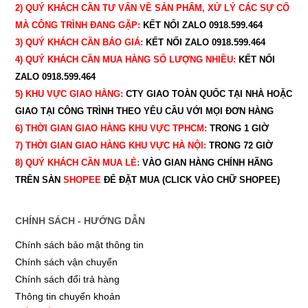
2) QUÝ KHÁCH CẦN TƯ VẤN VỀ SẢN PHẨM, XỬ LÝ CÁC SỰ CỐ
MÀ CÔNG TRÌNH ĐANG GẶP:
KẾT NỐI ZALO 0918.599.464
3) QUÝ
KHÁCH CẦN BÁO GIÁ:
KẾT NỐI ZALO 0918.599.464
4) QUÝ
KHÁCH CẦN MUA HÀNG SỐ LƯỢNG NHIỀU:
KẾT NỐI
ZALO 0918.599.464
5) KHU VỰC GIAO HÀNG:
CTY GIAO
TOÀN QUỐC TẠI NHÀ HOẶC
GIAO TẠI CÔNG TRÌNH THEO YÊU CẦU
VỚI MỌI ĐƠN HÀNG
6) THỜI GIAN GIAO HÀNG KHU VỰC TPHCM:
TRONG 1 GIỜ
7) THỜI GIAN GIAO HÀNG KHU VỰC HÀ NỘI:
TRONG 72 GIỜ
8) QUÝ
KHÁCH CẦN MUA LẺ:
VÀO GIAN HÀNG CHÍNH HÃNG
TRÊN SÀN
SHOPEE
ĐỂ ĐẶT MUA (CLICK VÀO CHỮ SHOPEE)
CHÍNH SÁCH - HƯỚNG DẪN
Chính sách bảo mật thông tin
Chính sách vận chuyển
Chính sách đổi trả hàng
Thông tin chuyển khoản