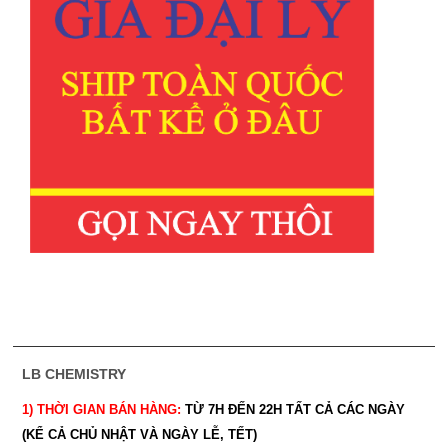
LB CHEMISTRY
1) THỜI GIAN BÁN HÀNG:
TỪ 7H ĐẾN 22H
TẤT CẢ CÁC NGÀY
(KỂ CẢ CHỦ NHẬT VÀ NGÀY LỄ, TẾT)