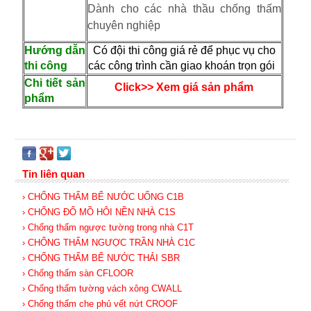
Dành cho các nhà thầu chống thấm
chuyên nghiệp
Hướng dẫn
Có đội thi công giá rẻ để phục vụ cho
thi công
các công trình cần giao khoán trọn gói
Chi tiết sản
Click>> Xem giá sản phẩm
phẩm
Tin liên quan
› CHỐNG THẤM BỂ NƯỚC UỐNG C1B
› CHỐNG ĐỔ MỒ HÔI NỀN NHÀ C1S
› Chống thấm ngược tường trong nhà C1T
› CHỐNG THẤM NGƯỢC TRẦN NHÀ C1C
› CHỐNG THẤM BỂ NƯỚC THẢI SBR
› Chống thấm sàn CFLOOR
› Chống thấm tường vách xông CWALL
› Chống thấm che phủ vết nứt CROOF