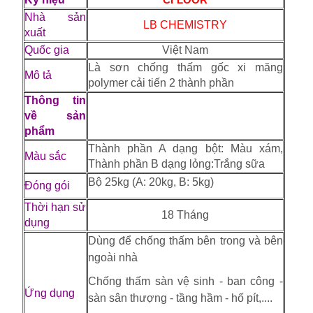
Nhà sản
LB CHEMISTRY
xuất
Quốc gia
Việt Nam
Là sơn chống thấm gốc xi măng
Mô tả
polymer cải tiến 2 thành phần
Thông tin
về sản
phẩm
Thành phần A dạng bột: Màu xám,
Màu sắc
Thành phần B dạng lỏng:Trắng sữa
Bộ 25kg (A: 20kg, B: 5kg)
Đóng gói
Thời hạn sử
18 Tháng
dụng
Dùng để chống thấm bên trong và bên
ngoài nhà
Chống thấm sàn vệ sinh - ban công -
Ứng dụng
sàn sân thượng - tầng hầm - hố pít,....