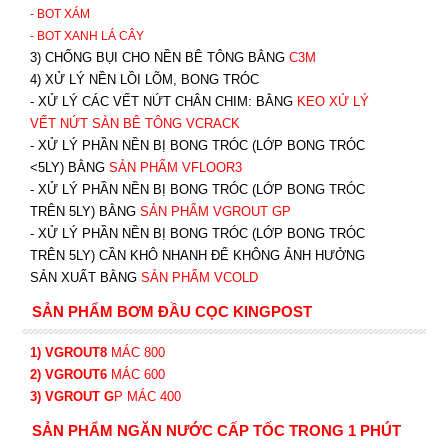
- BOT XÁM
- BOT XANH
LÁ CÂY
3) CHỐNG BỤI CHO NỀN BÊ TÔNG BẰNG
C3M
4) XỬ LÝ NỀN LỒI LÕM, BONG TRÓC
- XỬ LÝ CÁC VẾT NỨT CHÂN CHIM: BẰNG
K
EO XỬ LÝ
VẾT NỨT SÀN BÊ TÔNG VCRACK
- XỬ LÝ PHẦN NỀN BỊ BONG TRÓC (LỚP BONG TRÓC
<5LY) BẰNG
SẢN PHẨM VFLOOR3
- XỬ LÝ PHẦN NỀN BỊ BONG TRÓC (LỚP BONG TRÓC
TRÊN 5LY) BẰNG
SẢN PHẨM VGROUT G
P
-
XỬ LÝ PHẦN NỀN BỊ BONG TRÓC (LỚP BONG TRÓC
TRÊN 5LY) CẦN KHÔ NHANH ĐỂ KHÔNG ẢNH HƯỞNG
SẢN XUẤT BẰNG
SẢN PHẨM VCOLD
SẢN PHẨM BƠM ĐẦU CỌC KINGPOST
1) VGROUT8
MÁC 800
2) VGROUT6
MÁC 600
3) VGROUT G
P
MÁC 400
SẢN PHẨM NGĂN NƯỚC CẤP TỐC TRONG 1 PHÚT