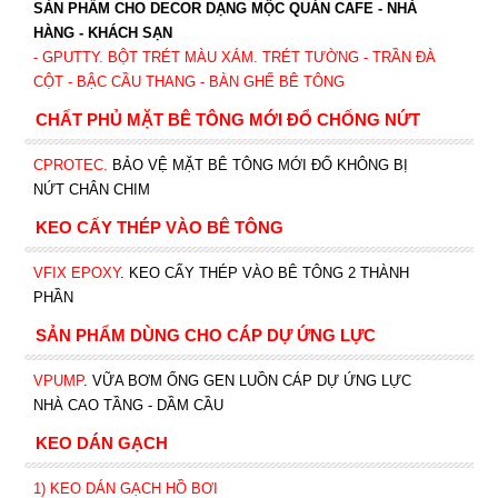
SẢN PHẨM CHO DECOR DẠNG MỘC QUÁN CAFE - NHÀ
HÀNG - KHÁCH SẠN
- GPUTTY. BỘT TRÉT MÀU XÁM. TRÉT TƯỜNG - TRẦN ĐÀ
CỘT - BẬC CẦU THANG - BÀN GHẾ BÊ TÔNG
CHẤT PHỦ MẶT BÊ TÔNG MỚI ĐỔ CHỐNG NỨT
CPROTEC
.
BẢO VỆ MẶT BÊ TÔNG MỚI ĐỔ KHÔNG BỊ
NỨT CHÂN CHIM
KEO CẤY THÉP VÀO BÊ TÔNG
VFIX EPOXY
. KEO CẤY THÉP VÀO BÊ TÔNG 2 THÀNH
PHẦN
SẢN PHẨM DÙNG CHO CÁP DỰ ỨNG LỰC
VPUMP
. VỮA BƠM ỐNG GEN LUỒN CÁP DỰ ỨNG LỰC
NHÀ CAO TẦNG - DẦM CẦU
KEO DÁN GẠCH
1)
KEO DÁN GẠCH HỒ BƠI