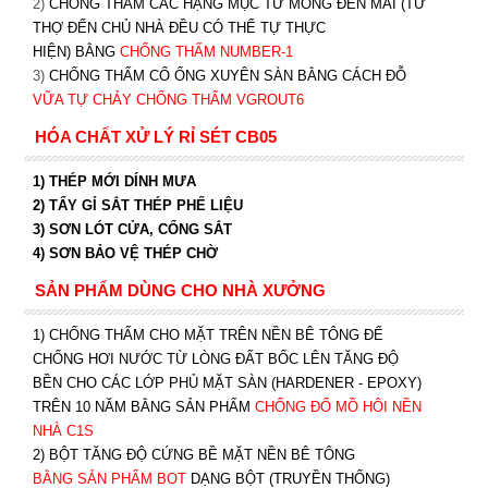
2)
CHỐNG THẤM CÁC HẠNG MỤC TỪ MÓNG ĐẾN MÁI (TỪ
THỢ ĐẾN CHỦ NHÀ ĐỀU CÓ THỂ TỰ THỰC
HIỆN) BẰNG
CHỐNG THẤM NUMBER-1
3)
CHỐNG THẤM CỔ ỐNG XUYÊN SÀN BẰNG CÁCH ĐỖ
VỮA TỰ CHẢY CHỐNG THẤM VGROUT6
HÓA CHẤT XỬ LÝ RỈ SÉT CB05
1) THÉP MỚI DÍNH MƯA
2) TẨY GỈ SẮT THÉP PHẾ LIỆU
3) SƠN LÓT CỬA, CỔNG SẮT
4) SƠN BẢO VỆ THÉP CHỜ
SẢN PHẨM DÙNG CHO NHÀ XƯỞNG
1) CHỐNG THẤM CHO MẶT TRÊN NỀN BÊ TÔNG ĐỂ
CHỐNG HƠI NƯỚC TỪ LÒNG ĐẤT BỐC LÊN TĂNG ĐỘ
BỀN CHO CÁC LỚP PHỦ MẶT SÀN (HARDENER - EPOXY)
TRÊN 10 NĂM BẰNG SẢN PHẨM
CHỐNG ĐỔ MỒ HÔI NỀN
NHÀ C1S
2) BỘT TĂNG ĐỘ CỨNG BỀ MẶT NỀN BÊ TÔNG
BẰNG SẢN PHẨM BOT
DẠNG BỘT (TRUYỀN THỐNG)