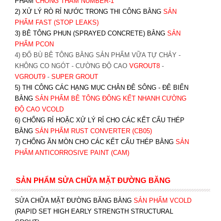
PHẨM
CHỐNG THẤM NUMBER-1
2) XỬ LÝ RÒ RỈ NƯỚC TRONG THI CÔNG BẰNG
SẢN
PHẨM FAST (STOP LEAKS)
3) BÊ TÔNG PHUN (SPRAYED CONCRETE) BẰNG
SẢN
PHẨM PCON
4) ĐỔ BÙ BÊ TÔNG BẰNG SẢN PHẨM VỮA TỰ CHẢY -
KHÔNG CO NGÓT - CƯỜNG ĐỘ CAO
VGROUT8
-
VGROUT9
-
SUPER GROUT
5) THI CÔNG CÁC HẠNG MỤC CHÂN ĐÊ SÔNG - ĐÊ BIỂN
BẰNG
SẢN PHẨM BÊ TÔNG ĐÔNG KẾT NHANH CƯỜNG
ĐỘ CAO VCOLD
6) CHỐNG RỈ HOẶC XỬ LÝ RỈ CHO CÁC KẾT CẤU THÉP
BẰNG
SẢN PHẨM RUST CONVERTER (CB05)
7) CHỐNG ĂN MÒN CHO CÁC KẾT CẤU THÉP BẰNG
SẢN
PHẨM ANTICORROSIVE PAINT (CAM)
SẢN PHẨM SỬA CHỮA MẶT ĐƯỜNG BĂNG
SỬA CHỮA MẶT ĐƯỜNG BĂNG BẰNG
SẢN PHẨM VCOLD
(RAPID SET HIGH EARLY STRENGTH STRUCTURAL