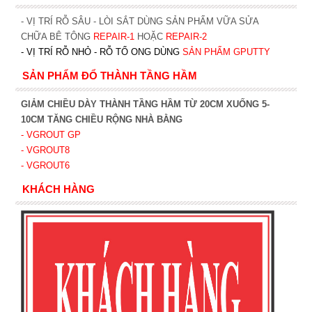
- VỊ TRÍ RỖ SÂU - LÒI SẮT DÙNG SẢN PHẨM VỮA SỬA
CHỮA BÊ TÔNG
REPAIR-1
HOẶC
REPAIR-2
- VỊ TRÍ RỖ NHỎ - RỖ TỔ ONG DÙNG
SẢN PHẨM GPUTTY
SẢN PHẨM ĐỔ THÀNH TẦNG HẦM
GIẢM CHIỀU DÀY THÀNH TẦNG HẦM TỪ 20CM XUỐNG 5-
10CM TĂNG CHIỀU RỘNG NHÀ BẰNG
- VGROUT G
P
- VGROUT8
- VGROUT6
KHÁCH HÀNG