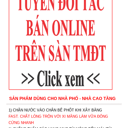
SẢN PHẨM DÙNG CHO NHÀ PHỐ - NHÀ CAO TẦNG
1) CHẶN NƯỚC VÀO CHÂN BỂ PHỐT KHI XÂY BẰNG
FAST. CHẤT LỎNG TRỘN VỚI XI MĂNG LÀM VỮA ĐÔNG
CỨNG NHANH