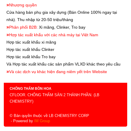
»
Nhượng quyền
Cửa hàng bán phụ gia xây dựng
(Bán Online 100% ngay tại
nhà). Thu nhập từ 20-50 triệu/tháng
»
Phân phối B2B:
Xi măng, Clinker, Tro bay
»
Hợp tác xuất khẩu với các nhà máy tại Việt Nam
Hợp tác xuất khẩu xi măng
Hợp tác xuất khẩu
Clinker
Hợp tác xuất khẩu
Tro bay
Và Hợp tác xuất khẩu các sản phẩm VLXD khác theo yêu cầu
»
Và các dịch vụ khác hiện đang niêm yết trên Website
CHỐNG THẤM BỒN HOA
CFLOOR. CHỐNG THẤM SÀN 2 THÀNH PHẦN. (LB
CHEMISTRY)
© Bản quyền thuộc về LB CHEMISTRY CORP
- Powered by
IM Group