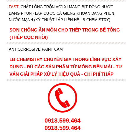
FAST
. CHẤT LỎNG TRỘN VỚI XI MĂNG BỊT DÒNG NƯỚC
ĐANG PHUN - LẤP ĐƯỢC CẢ GIẾNG KHOAN ĐANG PHUN
NƯỚC MẠNH (KỸ THUẬT LẤP LIÊN HỆ LB CHEMISTRY)
SƠN CHỐNG ĂN MÒN CHO THÉP TRONG BÊ TÔNG
(THÉP CỌC NHỒI)
ANTICORROSIVE PAINT CAM
LB CHEMISTRY CHUYÊN GIA TRONG LĨNH VỰC XÂY
DỰNG - ĐỦ CÁC SẢN PHẨM TỪ MÓNG ĐẾN MÁI - TƯ
VẤN GIẢI PHÁP XỬ LÝ HIỆU QUẢ - CHI PHÍ THẤP
0918.599.464
0918.599.464