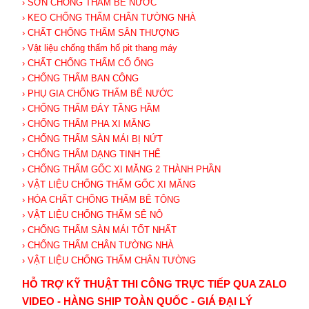
› SƠN CHỐNG THẤM BỂ NƯỚC
› KEO CHỐNG THẤM CHÂN TƯỜNG NHÀ
› CHẤT CHỐNG THẤM SÂN THƯỢNG
› Vật liệu chống thấm hố pit thang máy
› CHẤT CHỐNG THẤM CỔ ỐNG
› CHỐNG THẤM BAN CÔNG
› PHỤ GIA CHỐNG THẤM BỂ NƯỚC
› CHỐNG THẤM ĐÁY TẦNG HẦM
› CHỐNG THẤM PHA XI MĂNG
› CHỐNG THẤM SÀN MÁI BỊ NỨT
› CHỐNG THẤM DẠNG TINH THỂ
› CHỐNG THẤM GỐC XI MĂNG 2 THÀNH PHẦN
› VẬT LIỆU CHỐNG THẤM GỐC XI MĂNG
› HÓA CHẤT CHỐNG THẤM BÊ TÔNG
› VẬT LIỆU CHỐNG THẤM SÊ NÔ
› CHỐNG THẤM SÀN MÁI TỐT NHẤT
› CHỐNG THẤM CHÂN TƯỜNG NHÀ
› VẬT LIỆU CHỐNG THẤM CHÂN TƯỜNG
HỖ TRỢ KỸ THUẬT THI CÔNG TRỰC TIẾP QUA ZALO
VIDEO - HÀNG SHIP TOÀN QUỐC - GIÁ ĐẠI LÝ