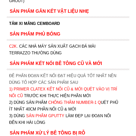
GROUT)
SẢN PHẨM GẮN KẾT VẬT LIỆU NHẸ
TẤM XI MĂNG CEMBOARD
SẢN PHẨM PHỦ BÓNG
C2K
.
CÁC NHÀ MÁY SẢN XUẤT GẠCH ĐÁ MÀI
TERRAZZO THƯỜNG DÙNG
SẢN PHẨM KẾT NỐI BÊ TÔNG CŨ VÀ MỚI
ĐỂ PHÂN ĐOẠN KẾT NỐI ĐẠT HIỆU QUẢ TỐT NHẤT NÊN
DÙNG TỔ HỢP CÁC SẢN PHẨM SAU
1)
PRIMER CLATEX KẾT NỐI CŨ & MỚI QUÉT VÀO VỊ TRÍ
NỐI CŨ
TRƯỚC KHI T
HỰC HIỆN PHẦN MỚI
2) DÙNG SẢN PHẨM
CHỐNG THẤM NUMBER-1
Q
UÉT PHŨ
ÍT NHẤT 40CM PHẦN NỐI CŨ & MỚI
3) DÙNG
SẢN PHẨM GPUTTY
LÀM ĐẸP LẠI ĐOẠN NỐI
ĐẾN KHI HÀI LÒNG
SẢN PHẨM XỬ LÝ BÊ TÔNG BỊ RỖ