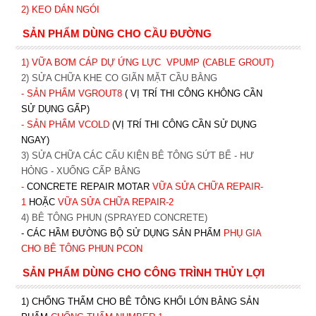
2)
KEO DÁN NGÓI
SẢN PHẨM DÙNG CHO CẦU ĐƯỜNG
1) VỮA BƠM CÁP DỰ ỨNG LỰC
VPUMP (CABLE GROUT)
2) SỬA CHỮA KHE CO GIÃN MẶT CẦU BẰNG
- SẢN PHẨM VGROUT8
( VỊ TRÍ THI CÔNG KHÔNG CẦN
SỬ DỤNG GẤP)
- SẢN PHẨM VCOLD
(VỊ TRÍ THI CÔNG CẦN SỬ DỤNG
NGAY)
3) SỬA CHỮA CÁC CẤU KIỆN BÊ TÔNG SỨT BỂ - HƯ
HỎNG - XUỐNG CẤP BẰNG
-
CONCRETE REPAIR MOTAR
VỮA SỬA CHỮA REPAIR-
1
HOẶC
V
ỮA SỬA CHỮA REPAIR-2
4) BÊ TÔNG PHUN (SPRAYED CONCRETE)
- CÁC HẦM ĐƯỜNG BỘ SỬ DỤNG SẢN PHẨM
PHỤ GIA
CHO BÊ TÔNG PHUN PCON
SẢN PHẨM DÙNG CHO CÔNG TRÌNH THỦY LỢI
1) CHỐNG THẤM CHO BÊ TÔNG KHỐI LỚN BẰNG SẢN