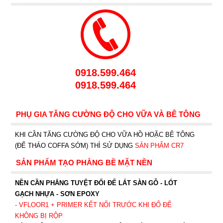
0918.599.464
0918.599.464
PHỤ GIA TĂNG CƯỜNG ĐỘ CHO VỮA VÀ BÊ TÔNG
KHI CẦN TĂNG CƯỜNG ĐỘ CHO VỮA HỒ HOẶC BÊ TÔNG
(ĐỂ THÁO COFFA SỚM) THÌ SỬ DỤNG
SẢN PHẨM CR7
SẢN PHẨM TẠO PHẲNG BỀ MẶT NỀN
NỀN CẦN PHẲNG TUYỆT ĐỐI ĐỂ LÁT SÀN GỖ - LÓT
GẠCH NHỰA - SƠN EPOXY
- VFLOOR1
+ PRIMER KẾT NỐI TRƯỚC KHI ĐỔ ĐỂ
KHÔNG BỊ RỘP