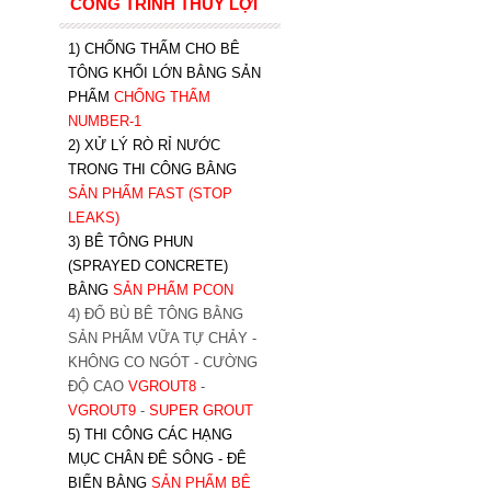
CÔNG TRÌNH THỦY LỢI
1) CHỐNG THẤM CHO BÊ
TÔNG KHỐI LỚN BẰNG SẢN
PHẨM
CHỐNG THẤM
NUMBER-1
2) XỬ LÝ RÒ RỈ NƯỚC
TRONG THI CÔNG BẰNG
SẢN PHẨM FAST (STOP
LEAKS)
3) BÊ TÔNG PHUN
(SPRAYED CONCRETE)
BẰNG
SẢN PHẨM PCON
4) ĐỔ BÙ BÊ TÔNG BẰNG
SẢN PHẨM VỮA TỰ CHẢY -
KHÔNG CO NGÓT - CƯỜNG
ĐỘ CAO
VGROUT8
-
VGROUT9
-
SUPER GROUT
5) THI CÔNG CÁC HẠNG
MỤC CHÂN ĐÊ SÔNG - ĐÊ
BIỂN BẰNG
SẢN PHẨM BÊ