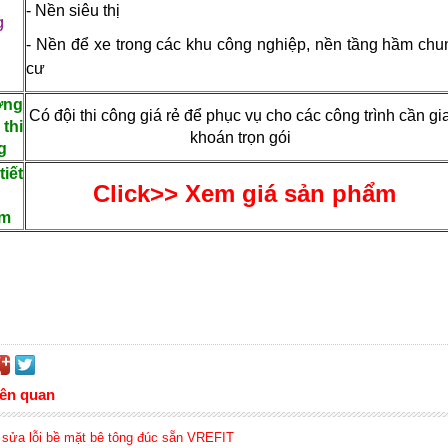
g
- Nền siêu thị
g
- Nền để xe trong các khu công nghiệp, nền tầng hầm chu
c
ư
ớng
Có đội thi công giá rẻ để phục vụ cho các công trình cần gi
thi
khoán trọn gói
g
tiết
Click>> Xem giá sản phẩm
ẩm
iên quan
 sửa lỗi bề mặt bê tông đúc sẵn VREFIT