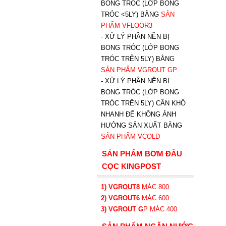
BONG TRÓC (LỚP BONG
TRÓC <5LY) BẰNG
SẢN
PHẨM VFLOOR3
- XỬ LÝ PHẦN NỀN BỊ
BONG TRÓC (LỚP BONG
TRÓC TRÊN 5LY) BẰNG
SẢN PHẨM VGROUT G
P
-
XỬ LÝ PHẦN NỀN BỊ
BONG TRÓC (LỚP BONG
TRÓC TRÊN 5LY) CẦN KHÔ
NHANH ĐỂ KHÔNG ẢNH
HƯỞNG SẢN XUẤT BẰNG
SẢN PHẨM VCOLD
SẢN PHẨM BƠM ĐẦU
CỌC KINGPOST
1) VGROUT8
MÁC 800
2) VGROUT6
MÁC 600
3) VGROUT G
P
MÁC 400