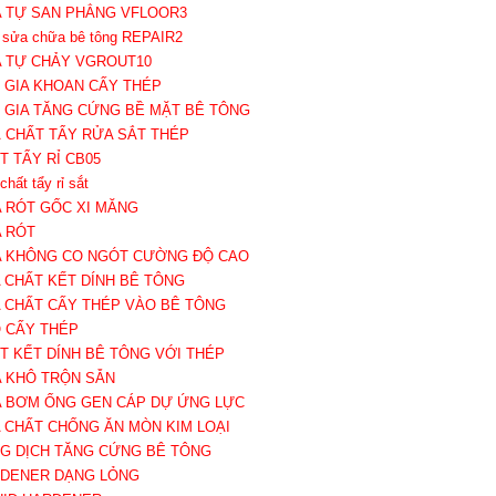
A TỰ SAN PHẲNG VFLOOR3
 sửa chữa bê tông REPAIR2
A TỰ CHẢY VGROUT10
Ụ GIA KHOAN CẤY THÉP
Ụ GIA TĂNG CỨNG BỀ MẶT BÊ TÔNG
Á CHẤT TẨY RỬA SẮT THÉP
ẤT TẨY RỈ CB05
chất tẩy rỉ sắt
A RÓT GỐC XI MĂNG
A RÓT
A KHÔNG CO NGÓT CƯỜNG ĐỘ CAO
A CHẤT KẾT DÍNH BÊ TÔNG
A CHẤT CẤY THÉP VÀO BÊ TÔNG
O CẤY THÉP
ẤT KẾT DÍNH BÊ TÔNG VỚI THÉP
A KHÔ TRỘN SẴN
A BƠM ỐNG GEN CÁP DỰ ỨNG LỰC
A CHẤT CHỐNG ĂN MÒN KIM LOẠI
NG DỊCH TĂNG CỨNG BÊ TÔNG
RDENER DẠNG LỎNG