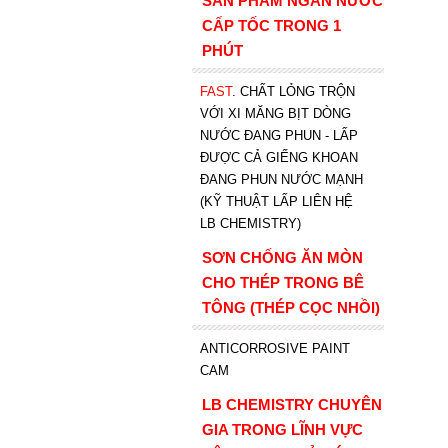
SẢN PHẨM NGĂN NƯỚC
CẤP TỐC TRONG 1
PHÚT
FAST
. CHẤT LỎNG TRỘN
VỚI XI MĂNG BỊT DÒNG
NƯỚC ĐANG PHUN - LẤP
ĐƯỢC CẢ GIẾNG KHOAN
ĐANG PHUN NƯỚC MẠNH
(KỸ THUẬT LẤP LIÊN HỆ
LB CHEMISTRY)
SƠN CHỐNG ĂN MÒN
CHO THÉP TRONG BÊ
TÔNG (THÉP CỌC NHỒI)
ANTICORROSIVE PAINT
CAM
LB CHEMISTRY CHUYÊN
GIA TRONG LĨNH VỰC