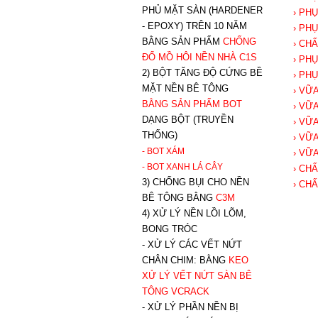
PHỦ MẶT SÀN (HARDENER
› PH
- EPOXY) TRÊN 10 NĂM
› PH
BẰNG SẢN PHẨM
CHỐNG
› CH
ĐỔ MỒ HÔI NỀN NHÀ C1S
› PH
2) BỘT TĂNG ĐỘ CỨNG BỀ
› PH
MẶT NỀN BÊ TÔNG
› VỮ
BẰNG SẢN PHẨM BOT
› VỮ
DẠNG BỘT (TRUYỀN
› VỮ
THỐNG)
› VỮ
- BOT XÁM
› VỮ
- BOT XANH
LÁ CÂY
› CH
3) CHỐNG BỤI CHO NỀN
› CH
BÊ TÔNG BẰNG
C3M
4) XỬ LÝ NỀN LỒI LÕM,
BONG TRÓC
- XỬ LÝ CÁC VẾT NỨT
CHÂN CHIM: BẰNG
K
EO
XỬ LÝ VẾT NỨT SÀN BÊ
TÔNG VCRACK
- XỬ LÝ PHẦN NỀN BỊ