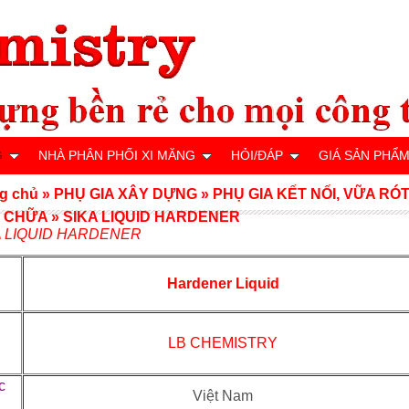
G
NHÀ PHÂN PHỐI XI MĂNG
HỎI/ĐÁP
GIÁ SẢN PHẨ
g chủ
»
PHỤ GIA XÂY DỰNG
»
PHỤ GIA KẾT NỐI, VỮA RÓT
 CHỮA
»
SIKA LIQUID HARDENER
A LIQUID HARDENER
Hardener Liquid
u
LB CHEMISTRY
c
Việt Nam