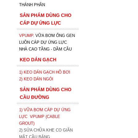
THÀNH PHẦN
SẢN PHẨM DÙNG CHO
CÁP DỰ ỨNG LỰC
VPUMP
. VỮA BƠM ỐNG GEN
LUỒN CÁP DỰ ỨNG LỰC
NHÀ CAO TẦNG - DẦM CẦU
KEO DÁN GẠCH
1)
KEO DÁN GẠCH HỒ BƠI
2)
KEO DÁN NGÓI
SẢN PHẨM DÙNG CHO
CẦU ĐƯỜNG
1) VỮA BƠM CÁP DỰ ỨNG
LỰC
VPUMP (CABLE
GROUT)
2) SỬA CHỮA KHE CO GIÃN
MẶT CẦU BẰNG