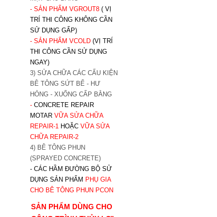
- SẢN PHẨM VGROUT8
( VỊ
TRÍ THI CÔNG KHÔNG CẦN
SỬ DỤNG GẤP)
- SẢN PHẨM VCOLD
(VỊ TRÍ
THI CÔNG CẦN SỬ DỤNG
NGAY)
3) SỬA CHỮA CÁC CẤU KIỆN
BÊ TÔNG SỨT BỂ - HƯ
HỎNG - XUỐNG CẤP BẰNG
-
CONCRETE REPAIR
MOTAR
VỮA SỬA CHỮA
REPAIR-1
HOẶC
V
ỮA SỬA
CHỮA REPAIR-2
4) BÊ TÔNG PHUN
(SPRAYED CONCRETE)
- CÁC HẦM ĐƯỜNG BỘ SỬ
DỤNG SẢN PHẨM
PHỤ GIA
CHO BÊ TÔNG PHUN PCON
SẢN PHẨM DÙNG CHO