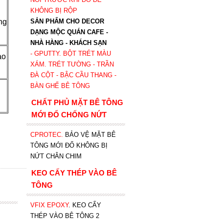
KHÔNG BỊ RỘP
ng
SẢN PHẨM CHO DECOR
DẠNG MỘC QUÁN CAFE -
NHÀ HÀNG - KHÁCH SẠN
- GPUTTY. BỘT TRÉT MÀU
ao
XÁM. TRÉT TƯỜNG - TRẦN
ĐÀ CỘT - BẬC CẦU THANG -
BÀN GHẾ BÊ TÔNG
CHẤT PHỦ MẶT BÊ TÔNG
MỚI ĐỔ CHỐNG NỨT
CPROTEC
.
BẢO VỆ MẶT BÊ
TÔNG MỚI ĐỔ KHÔNG BỊ
NỨT CHÂN CHIM
KEO CẤY THÉP VÀO BÊ
TÔNG
VFIX EPOXY
. KEO CẤY
THÉP VÀO BÊ TÔNG 2