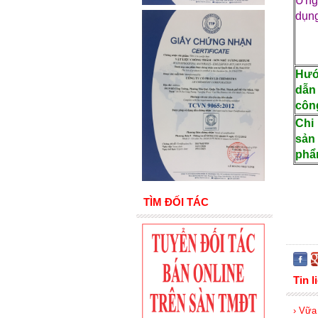
Ứn
dụn
Hư
dẫn 
côn
Chi 
sản
ph
TÌM ĐỐI TÁC
Tin l
› Vữa