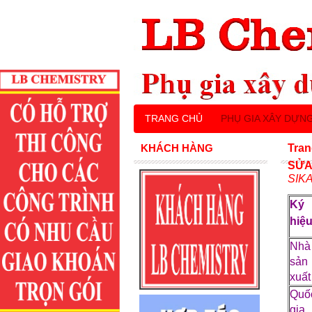
TRANG CHỦ
PHỤ GIA XÂY DỰN
KHÁCH HÀNG
Tran
SỬA
SIK
Ký
hiệ
Nhà
sản
xuất
Quố
gia