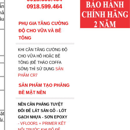
0918.599.464
ẵn
hả
âu
PHỤ GIA TĂNG CƯỜNG
ĐỘ CHO VỮA VÀ BÊ
TÔNG
KHI CẦN TĂNG CƯỜNG ĐỘ
CHO VỮA HỒ HOẶC BÊ
TÔNG (ĐỂ THÁO COFFA
SỚM) THÌ SỬ DỤNG
SẢN
PHẨM CR7
SẢN PHẨM TẠO PHẲNG
BỀ MẶT NỀN
NỀN CẦN PHẲNG TUYỆT
ĐỐI ĐỂ LÁT SÀN GỖ - LÓT
ặt
GẠCH NHỰA - SƠN EPOXY
i.
- VFLOOR1
+ PRIMER KẾT
NỐI TRƯỚC KHI ĐỔ ĐỂ