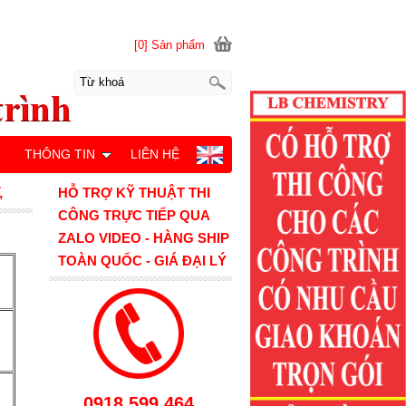
[0] Sản phẩm
M
THÔNG TIN
LIÊN HỆ
,
HỖ TRỢ KỸ THUẬT THI
CÔNG TRỰC TIẾP QUA
ZALO VIDEO - HÀNG SHIP
TOÀN QUỐC - GIÁ ĐẠI LÝ
0918.599.464