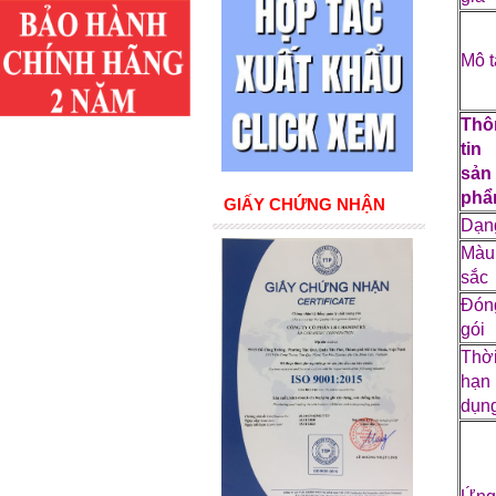
Mô t
Thô
tin
sản
ph
GIẤY CHỨNG NHẬN
Dạn
Màu
sắc
Đón
gói
Thờ
hạn
dụn