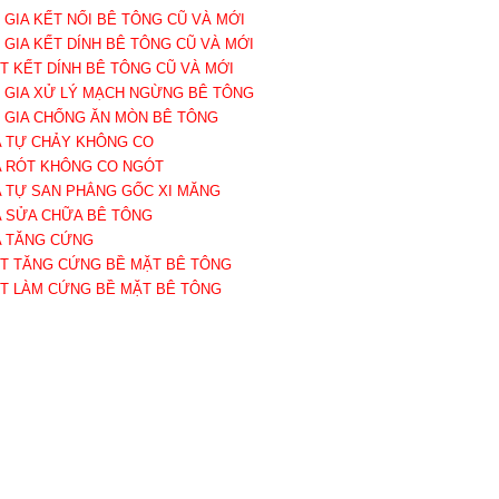
Ụ GIA KẾT NỐI BÊ TÔNG CŨ VÀ MỚI
Ụ GIA KẾT DÍNH BÊ TÔNG CŨ VÀ MỚI
ẤT KẾT DÍNH BÊ TÔNG CŨ VÀ MỚI
Ụ GIA XỬ LÝ MẠCH NGỪNG BÊ TÔNG
Ụ GIA CHỐNG ĂN MÒN BÊ TÔNG
A TỰ CHẢY KHÔNG CO
A RÓT KHÔNG CO NGÓT
A TỰ SAN PHẲNG GỐC XI MĂNG
A SỬA CHỮA BÊ TÔNG
A TĂNG CỨNG
ẤT TĂNG CỨNG BỀ MẶT BÊ TÔNG
ẤT LÀM CỨNG BỀ MẶT BÊ TÔNG