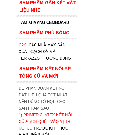
SẢN PHẨM GẮN KẾT VẬT
LIỆU NHẸ
TẤM XI MĂNG CEMBOARD
SẢN PHẨM PHỦ BÓNG
C2K
.
CÁC NHÀ MÁY SẢN
XUẤT GẠCH ĐÁ MÀI
TERRAZZO THƯỜNG DÙNG
SẢN PHẨM KẾT NỐI BÊ
TÔNG CŨ VÀ MỚI
ĐỂ PHÂN ĐOẠN KẾT NỐI
ĐẠT HIỆU QUẢ TỐT NHẤT
NÊN DÙNG TỔ HỢP CÁC
SẢN PHẨM SAU
1)
PRIMER CLATEX KẾT NỐI
CŨ & MỚI QUÉT VÀO VỊ TRÍ
NỐI CŨ
TRƯỚC KHI T
HỰC
HIỆN PHẦN MỚI