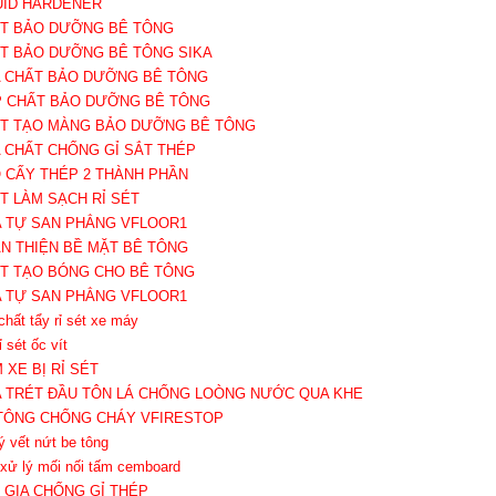
QUID HARDENER
ẤT BẢO DƯỠNG BÊ TÔNG
ẤT BẢO DƯỠNG BÊ TÔNG SIKA
A CHẤT BẢO DƯỠNG BÊ TÔNG
P CHẤT BẢO DƯỠNG BÊ TÔNG
ẤT TẠO MÀNG BẢO DƯỠNG BÊ TÔNG
A CHẤT CHỐNG GỈ SẮT THÉP
O CẤY THÉP 2 THÀNH PHẦN
ẤT LÀM SẠCH RỈ SÉT
A TỰ SAN PHẲNG VFLOOR1
ÀN THIỆN BỀ MẶT BÊ TÔNG
ẤT TẠO BÓNG CHO BÊ TÔNG
A TỰ SAN PHẲNG VFLOOR1
chất tẩy rỉ sét xe máy
rỉ sét ốc vít
 XE BỊ RỈ SÉT
A TRÉT ĐẦU TÔN LÁ CHỐNG LOÒNG NƯỚC QUA KHE
 TÔNG CHỐNG CHÁY VFIRESTOP
ý vết nứt be tông
 xử lý mối nối tấm cemboard
Ụ GIA CHỐNG GỈ THÉP