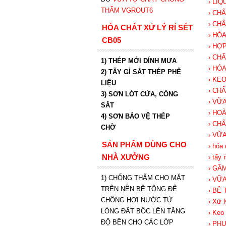
› LI
THẤM VGROUT6
› CH
› CH
HÓA CHẤT XỬ LÝ RỈ SÉT
› HÓ
CB05
› HỢ
› CH
1) THÉP MỚI DÍNH MƯA
› HÓ
2) TẨY GỈ SẮT THÉP PHẾ
› KE
LIỆU
› CH
3) SƠN LÓT CỬA, CỔNG
› VỮ
SẮT
› HO
4) SƠN BẢO VỆ THÉP
› CH
CHỜ
› VỮ
SẢN PHẨM DÙNG CHO
› hóa 
NHÀ XƯỞNG
› tẩy 
› GẦM
1) CHỐNG THẤM CHO MẶT
› VỮ
TRÊN NỀN BÊ TÔNG ĐỂ
› BÊ
CHỐNG HƠI NƯỚC TỪ
› Xử l
LÒNG ĐẤT BỐC LÊN TĂNG
› Keo
ĐỘ BỀN CHO CÁC LỚP
› PH