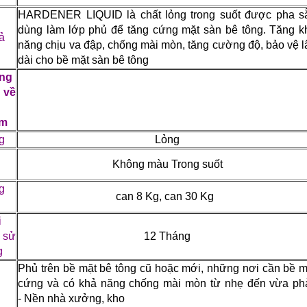
HARDENER LIQUID là chất lỏng trong suốt được pha s
dùng làm lớp phủ để tăng cứng mặt sàn bê tông.
Tăng k
ả
năng chịu va đập, chống mài mòn, tăng cường độ, bảo vệ l
dài cho bề mặt sàn bê tông
ng
 về
ẩm
g
Lỏng
Không màu Trong suốt
g
can 8 Kg, can 30 Kg
i
 sử
12 Tháng
g
Phủ trên bề mặt bê tông cũ hoặc mới, những nơi cần bề m
cứng và có khả năng chống mài mòn từ nhẹ đến vừa phả
- Nền nhà xưởng, kho