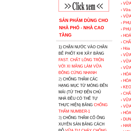
› VỮ
› Vữa
› VỮ
SẢN PHẨM DÙNG CHO
› PH
NHÀ PHỐ - NHÀ CAO
› PH
TẦNG
› HO
› CH
1) CHẶN NƯỚC VÀO CHÂN
› Hóa 
BỂ PHỐT KHI XÂY BẰNG
› VỮ
FAST. CHẤT LỎNG TRỘN
› VỮ
VỚI XI MĂNG LÀM VỮA
› VỮ
ĐÔNG CỨNG NHANH
› HÓ
2)
CHỐNG THẤM CÁC
› HÓ
HẠNG MỤC TỪ MÓNG ĐẾN
› KE
MÁI (TỪ THỢ ĐẾN CHỦ
› CH
NHÀ ĐỀU CÓ THỂ TỰ
› VỮ
THỰC HIỆN) BẰNG
CHỐNG
› VỮ
THẤM NUMBER-1
› HÓ
3)
CHỐNG THẤM CỔ ỐNG
› DU
XUYÊN SÀN BẰNG CÁCH
› HA
ĐỖ
VỮA TỰ CHẢY CHỐNG