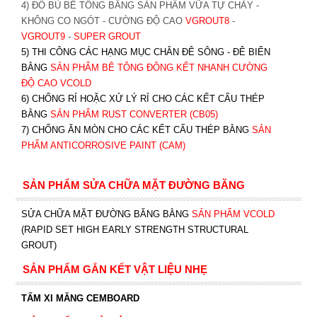
4) ĐỔ BÙ BÊ TÔNG BẰNG SẢN PHẨM VỮA TỰ CHẢY -
KHÔNG CO NGÓT - CƯỜNG ĐỘ CAO
VGROUT8
-
VGROUT9
-
SUPER GROUT
5) THI CÔNG CÁC HẠNG MỤC CHÂN ĐÊ SÔNG - ĐÊ BIỂN
BẰNG
SẢN PHẨM BÊ TÔNG ĐÔNG KẾT NHANH CƯỜNG
ĐỘ CAO VCOLD
6) CHỐNG RỈ HOẶC XỬ LÝ RỈ CHO CÁC KẾT CẤU THÉP
BẰNG
SẢN PHẨM RUST CONVERTER (CB05)
7) CHỐNG ĂN MÒN CHO CÁC KẾT CẤU THÉP BẰNG
SẢN
PHẨM ANTICORROSIVE PAINT (CAM)
SẢN PHẨM SỬA CHỮA MẶT ĐƯỜNG BĂNG
SỬA CHỮA MẶT ĐƯỜNG BĂNG BẰNG
SẢN PHẨM VCOLD
(RAPID SET HIGH EARLY STRENGTH STRUCTURAL
GROUT)
SẢN PHẨM GẮN KẾT VẬT LIỆU NHẸ
TẤM XI MĂNG CEMBOARD