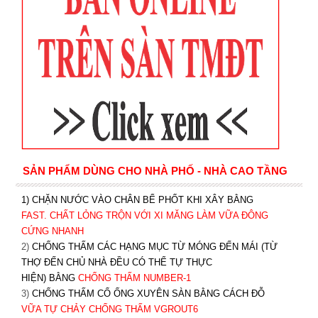
SẢN PHẨM DÙNG CHO NHÀ PHỐ - NHÀ CAO TẦNG
1) CHẶN NƯỚC VÀO CHÂN BỂ PHỐT KHI XÂY BẰNG
FAST. CHẤT LỎNG TRỘN VỚI XI MĂNG LÀM VỮA ĐÔNG
CỨNG NHANH
2)
CHỐNG THẤM CÁC HẠNG MỤC TỪ MÓNG ĐẾN MÁI (TỪ
THỢ ĐẾN CHỦ NHÀ ĐỀU CÓ THỂ TỰ THỰC
HIỆN) BẰNG
CHỐNG THẤM NUMBER-1
3)
CHỐNG THẤM CỔ ỐNG XUYÊN SÀN BẰNG CÁCH ĐỖ
VỮA TỰ CHẢY CHỐNG THẤM VGROUT6