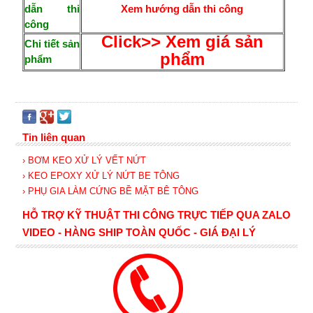
dẫn thi
Xem hướng dẫn thi công
công
Click>> Xem giá sản
Chi tiết sản
phẩm
phẩm
Tin liên quan
› BƠM KEO XỬ LÝ VẾT NỨT
› KEO EPOXY XỬ LÝ NỨT BE TÔNG
› PHỤ GIA LÀM CỨNG BỀ MẶT BÊ TÔNG
HỖ TRỢ KỸ THUẬT THI CÔNG TRỰC TIẾP QUA ZALO
VIDEO - HÀNG SHIP TOÀN QUỐC - GIÁ ĐẠI LÝ