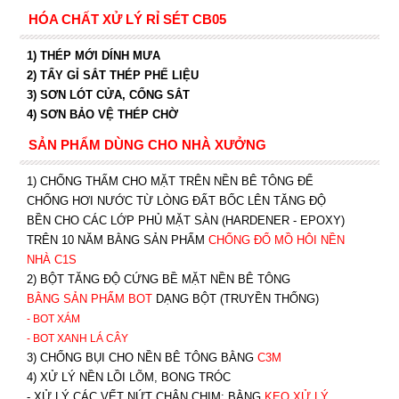
HÓA CHẤT XỬ LÝ RỈ SÉT CB05
1) THÉP MỚI DÍNH MƯA
2) TẨY GỈ SẮT THÉP PHẾ LIỆU
3) SƠN LÓT CỬA, CỔNG SẮT
4) SƠN BẢO VỆ THÉP CHỜ
SẢN PHẨM DÙNG CHO NHÀ XƯỞNG
1) CHỐNG THẤM CHO MẶT TRÊN NỀN BÊ TÔNG ĐỂ
CHỐNG HƠI NƯỚC TỪ LÒNG ĐẤT BỐC LÊN TĂNG ĐỘ
BỀN CHO CÁC LỚP PHỦ MẶT SÀN (HARDENER - EPOXY)
TRÊN 10 NĂM BẰNG SẢN PHẨM
CHỐNG ĐỔ MỒ HÔI NỀN
NHÀ C1S
2) BỘT TĂNG ĐỘ CỨNG BỀ MẶT NỀN BÊ TÔNG
BẰNG SẢN PHẨM BOT
DẠNG BỘT (TRUYỀN THỐNG)
- BOT XÁM
- BOT XANH
LÁ CÂY
3) CHỐNG BỤI CHO NỀN BÊ TÔNG BẰNG
C3M
4) XỬ LÝ NỀN LỒI LÕM, BONG TRÓC
- XỬ LÝ CÁC VẾT NỨT CHÂN CHIM: BẰNG
K
EO XỬ LÝ