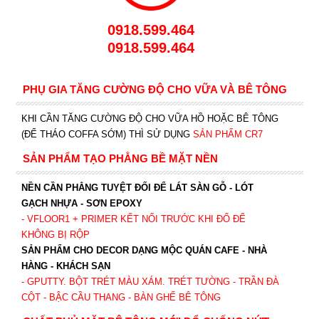
0918.599.464
0918.599.464
PHỤ GIA TĂNG CƯỜNG ĐỘ CHO VỮA VÀ BÊ TÔNG
KHI CẦN TĂNG CƯỜNG ĐỘ CHO VỮA HỒ HOẶC BÊ TÔNG
(ĐỂ THÁO COFFA SỚM) THÌ SỬ DỤNG
SẢN PHẨM CR7
SẢN PHẨM TẠO PHẲNG BỀ MẶT NỀN
NỀN CẦN PHẲNG TUYỆT ĐỐI ĐỂ LÁT SÀN GỖ - LÓT
GẠCH NHỰA - SƠN EPOXY
- VFLOOR1
+ PRIMER KẾT NỐI TRƯỚC KHI ĐỔ ĐỂ
KHÔNG BỊ RỘP
SẢN PHẨM CHO DECOR DẠNG MỘC QUÁN CAFE - NHÀ
HÀNG - KHÁCH SẠN
- GPUTTY. BỘT TRÉT MÀU XÁM. TRÉT TƯỜNG - TRẦN ĐÀ
CỘT - BẬC CẦU THANG - BÀN GHẾ BÊ TÔNG