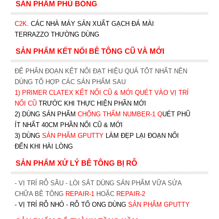
SẢN PHẨM PHỦ BÓNG
C2K
.
CÁC NHÀ MÁY SẢN XUẤT GẠCH ĐÁ MÀI
TERRAZZO THƯỜNG DÙNG
SẢN PHẨM KẾT NỐI BÊ TÔNG CŨ VÀ MỚI
ĐỂ PHÂN ĐOẠN KẾT NỐI ĐẠT HIỆU QUẢ TỐT NHẤT NÊN
DÙNG TỔ HỢP CÁC SẢN PHẨM SAU
1)
PRIMER CLATEX KẾT NỐI CŨ & MỚI QUÉT VÀO VỊ TRÍ
NỐI CŨ
TRƯỚC KHI T
HỰC HIỆN PHẦN MỚI
2) DÙNG SẢN PHẨM
CHỐNG THẤM NUMBER-1
Q
UÉT PHŨ
ÍT NHẤT 40CM PHẦN NỐI CŨ & MỚI
3) DÙNG
SẢN PHẨM GPUTTY
LÀM ĐẸP LẠI ĐOẠN NỐI
ĐẾN KHI HÀI LÒNG
SẢN PHẨM XỬ LÝ BÊ TÔNG BỊ RỖ
- VỊ TRÍ RỖ SÂU - LÒI SẮT DÙNG SẢN PHẨM VỮA SỬA
CHỮA BÊ TÔNG
REPAIR-1
HOẶC
REPAIR-2
- VỊ TRÍ RỖ NHỎ - RỖ TỔ ONG DÙNG
SẢN PHẨM GPUTTY