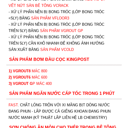
VẾT NỨT SÀN BÊ TÔNG VCRACK
- XỬ LÝ PHẦN NỀN BỊ BONG TRÓC (LỚP BONG TRÓC
<5LY) BẰNG
SẢN PHẨM VFLOOR3
- XỬ LÝ PHẦN NỀN BỊ BONG TRÓC (LỚP BONG TRÓC
TRÊN 5LY) BẰNG
SẢN PHẨM VGROUT G
P
-
XỬ LÝ PHẦN NỀN BỊ BONG TRÓC (LỚP BONG TRÓC
TRÊN 5LY) CẦN KHÔ NHANH ĐỂ KHÔNG ẢNH HƯỞNG
SẢN XUẤT BẰNG
SẢN PHẨM VCOLD
SẢN PHẨM BƠM ĐẦU CỌC KINGPOST
1) VGROUT8
MÁC 800
2) VGROUT6
MÁC 600
3) VGROUT G
P
MÁC 400
SẢN PHẨM NGĂN NƯỚC CẤP TỐC TRONG 1 PHÚT
FAST
. CHẤT LỎNG TRỘN VỚI XI MĂNG BỊT DÒNG NƯỚC
ĐANG PHUN - LẤP ĐƯỢC CẢ GIẾNG KHOAN ĐANG PHUN
NƯỚC MẠNH (KỸ THUẬT LẤP LIÊN HỆ LB CHEMISTRY)
SƠN CHỐNG ĂN MÒN CHO THÉP TRONG BÊ TÔNG