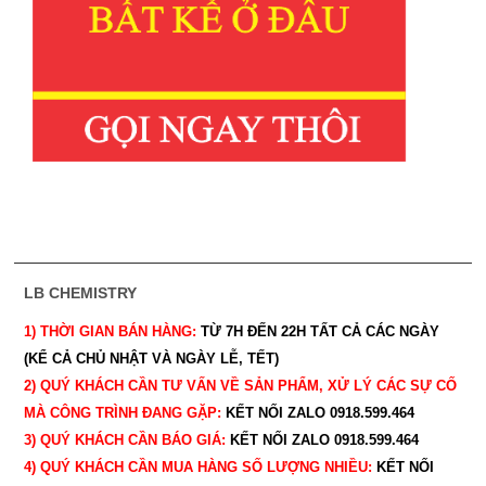
LB CHEMISTRY
1) THỜI GIAN BÁN HÀNG:
TỪ 7H ĐẾN 22H
TẤT CẢ CÁC NGÀY
(KỂ CẢ CHỦ NHẬT VÀ NGÀY LỄ, TẾT)
2) QUÝ KHÁCH CẦN TƯ VẤN VỀ SẢN PHẨM, XỬ LÝ CÁC SỰ CỐ
MÀ CÔNG TRÌNH ĐANG GẶP:
KẾT NỐI ZALO 0918.599.464
3) QUÝ
KHÁCH CẦN BÁO GIÁ:
KẾT NỐI ZALO 0918.599.464
4) QUÝ
KHÁCH CẦN MUA HÀNG SỐ LƯỢNG NHIỀU:
KẾT NỐI