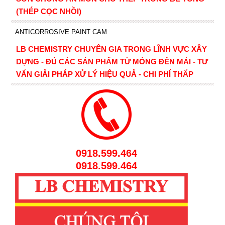
(THÉP CỌC NHỒI)
ANTICORROSIVE PAINT CAM
LB CHEMISTRY CHUYÊN GIA TRONG LĨNH VỰC XÂY
DỰNG - ĐỦ CÁC SẢN PHẨM TỪ MÓNG ĐẾN MÁI - TƯ
VẤN GIẢI PHÁP XỬ LÝ HIỆU QUẢ - CHI PHÍ THẤP
0918.599.464
0918.599.464