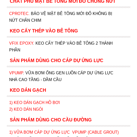
CHẤT PHỦ MẶT BÊ TÔNG MỚI ĐỔ CHỐNG NỨT
CPROTEC
.
BẢO VỆ MẶT BÊ TÔNG MỚI ĐỔ KHÔNG BỊ
NỨT CHÂN CHIM
KEO CẤY THÉP VÀO BÊ TÔNG
VFIX EPOXY
. KEO CẤY THÉP VÀO BÊ TÔNG 2 THÀNH
PHẦN
SẢN PHẨM DÙNG CHO CÁP DỰ ỨNG LỰC
VPUMP
. VỮA BƠM ỐNG GEN LUỒN CÁP DỰ ỨNG LỰC
NHÀ CAO TẦNG - DẦM CẦU
KEO DÁN GẠCH
1)
KEO DÁN GẠCH HỒ BƠI
2)
KEO DÁN NGÓI
SẢN PHẨM DÙNG CHO CẦU ĐƯỜNG
1) VỮA BƠM CÁP DỰ ỨNG LỰC
VPUMP (CABLE GROUT)