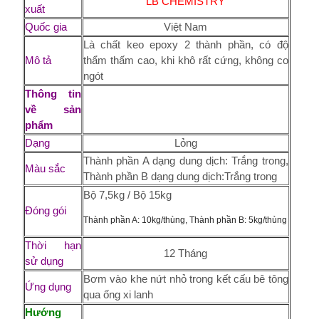
LB CHEMISTRY
xuất
Quốc gia
Việt Nam
Là chất keo epoxy 2 thành phần, có độ
Mô tả
thẩm thấm cao, khi khô rất cứng, không co
ngót
Thông tin
về sản
phẩm
Dạng
Lỏng
Thành phần A dạng dung dịch: Trắng trong,
Màu sắc
Thành phần B dạng dung dịch:Trắng trong
Bộ 7,5kg / Bộ 15kg
Đóng gói
Thành phần A: 10kg/thùng, Thành phần B: 5kg/thùng
Thời hạn
12 Tháng
sử dụng
Bơm vào khe nứt nhỏ trong kết cấu bê tông
Ứng dụng
qua ống xi lanh
Hướng