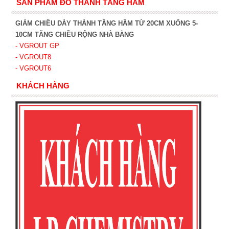
SẢN PHẨM ĐỔ THÀNH TẦNG HẦM
GIẢM CHIỀU DÀY THÀNH TẦNG HẦM TỪ 20CM XUỐNG 5-
10CM TĂNG CHIỀU RỘNG NHÀ BẰNG
- VGROUT G
P
- VGROUT8
- VGROUT6
KHÁCH HÀNG