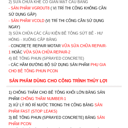
2) SỬA CHỮA KHE CO GIÃN MẶT CẦU BẰNG
- SẢN PHẨM VGROUT8
( VỊ TRÍ THI CÔNG KHÔNG CẦN
SỬ DỤNG GẤP)
- SẢN PHẨM VCOLD
(VỊ TRÍ THI CÔNG CẦN SỬ DỤNG
NGAY)
3) SỬA CHỮA CÁC CẤU KIỆN BÊ TÔNG SỨT BỂ - HƯ
HỎNG - XUỐNG CẤP BẰNG
-
CONCRETE REPAIR MOTAR
VỮA SỬA CHỮA REPAIR-
1
HOẶC
V
ỮA SỬA CHỮA REPAIR-2
4) BÊ TÔNG PHUN (SPRAYED CONCRETE)
- CÁC HẦM ĐƯỜNG BỘ SỬ DỤNG SẢN PHẨM
PHỤ GIA
CHO BÊ TÔNG PHUN PCON
SẢN PHẨM DÙNG CHO CÔNG TRÌNH THỦY LỢI
1) CHỐNG THẤM CHO BÊ TÔNG KHỐI LỚN BẰNG SẢN
PHẨM
CHỐNG THẤM NUMBER-1
2) XỬ LÝ RÒ RỈ NƯỚC TRONG THI CÔNG BẰNG
SẢN
PHẨM FAST (STOP LEAKS)
3) BÊ TÔNG PHUN (SPRAYED CONCRETE) BẰNG
SẢN
PHẨM PCON