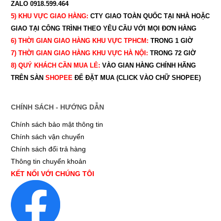
ZALO 0918.599.464
5) KHU VỰC GIAO HÀNG:
CTY GIAO
TOÀN QUỐC TẠI NHÀ HOẶC
GIAO TẠI CÔNG TRÌNH THEO YÊU CẦU
VỚI MỌI ĐƠN HÀNG
6) THỜI GIAN GIAO HÀNG KHU VỰC TPHCM:
TRONG 1 GIỜ
7) THỜI GIAN GIAO HÀNG KHU VỰC HÀ NỘI:
TRONG 72 GIỜ
8) QUÝ
KHÁCH CẦN MUA LẺ:
VÀO GIAN HÀNG CHÍNH HÃNG
TRÊN SÀN
SHOPEE
ĐỂ ĐẶT MUA (CLICK VÀO CHỮ SHOPEE)
CHÍNH SÁCH - HƯỚNG DẪN
Chính sách bảo mật thông tin
Chính sách vận chuyển
Chính sách đổi trả hàng
Thông tin chuyển khoản
KẾT NỐI VỚI CHÚNG TÔI