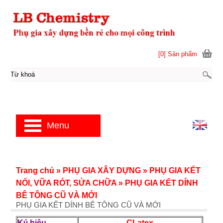
[0] Sản phẩm
Menu
Trang chủ
»
PHỤ GIA XÂY DỰNG
»
PHỤ GIA KẾT
NỐI, VỮA RÓT, SỬA CHỮA
»
PHỤ GIA KẾT DÍNH
BÊ TÔNG CŨ VÀ MỚI
PHỤ GIA KẾT DÍNH BÊ TÔNG CŨ VÀ MỚI
Ký hiệu
CLatex