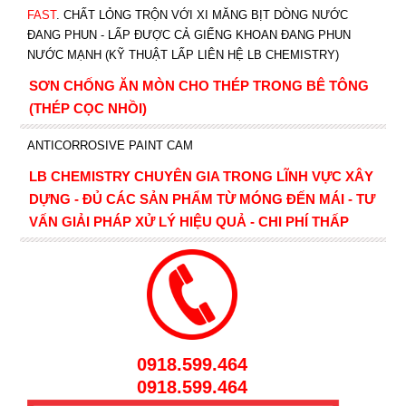
FAST
. CHẤT LỎNG TRỘN VỚI XI MĂNG BỊT DÒNG NƯỚC
ĐANG PHUN - LẤP ĐƯỢC CẢ GIẾNG KHOAN ĐANG PHUN
NƯỚC MẠNH (KỸ THUẬT LẤP LIÊN HỆ LB CHEMISTRY)
SƠN CHỐNG ĂN MÒN CHO THÉP TRONG BÊ TÔNG
(THÉP CỌC NHỒI)
ANTICORROSIVE PAINT CAM
LB CHEMISTRY CHUYÊN GIA TRONG LĨNH VỰC XÂY
DỰNG - ĐỦ CÁC SẢN PHẨM TỪ MÓNG ĐẾN MÁI - TƯ
VẤN GIẢI PHÁP XỬ LÝ HIỆU QUẢ - CHI PHÍ THẤP
0918.599.464
0918.599.464