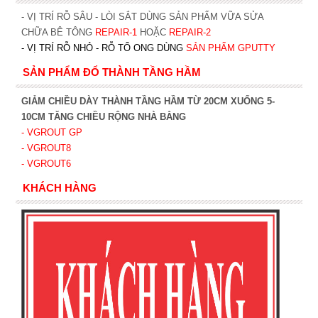
- VỊ TRÍ RỖ SÂU - LÒI SẮT DÙNG SẢN PHẨM VỮA SỬA
CHỮA BÊ TÔNG
REPAIR-1
HOẶC
REPAIR-2
- VỊ TRÍ RỖ NHỎ - RỖ TỔ ONG DÙNG
SẢN PHẨM GPUTTY
SẢN PHẨM ĐỔ THÀNH TẦNG HẦM
GIẢM CHIỀU DÀY THÀNH TẦNG HẦM TỪ 20CM XUỐNG 5-
10CM TĂNG CHIỀU RỘNG NHÀ BẰNG
- VGROUT G
P
- VGROUT8
- VGROUT6
KHÁCH HÀNG