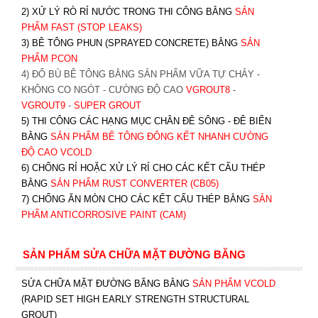
2) XỬ LÝ RÒ RỈ NƯỚC TRONG THI CÔNG BẰNG
SẢN
PHẨM FAST (STOP LEAKS)
3) BÊ TÔNG PHUN (SPRAYED CONCRETE) BẰNG
SẢN
PHẨM PCON
4) ĐỔ BÙ BÊ TÔNG BẰNG SẢN PHẨM VỮA TỰ CHẢY -
KHÔNG CO NGÓT - CƯỜNG ĐỘ CAO
VGROUT8
-
VGROUT9
-
SUPER GROUT
5) THI CÔNG CÁC HẠNG MỤC CHÂN ĐÊ SÔNG - ĐÊ BIỂN
BẰNG
SẢN PHẨM BÊ TÔNG ĐÔNG KẾT NHANH CƯỜNG
ĐỘ CAO VCOLD
6) CHỐNG RỈ HOẶC XỬ LÝ RỈ CHO CÁC KẾT CẤU THÉP
BẰNG
SẢN PHẨM RUST CONVERTER (CB05)
7) CHỐNG ĂN MÒN CHO CÁC KẾT CẤU THÉP BẰNG
SẢN
PHẨM ANTICORROSIVE PAINT (CAM)
SẢN PHẨM SỬA CHỮA MẶT ĐƯỜNG BĂNG
SỬA CHỮA MẶT ĐƯỜNG BĂNG BẰNG
SẢN PHẨM VCOLD
(RAPID SET HIGH EARLY STRENGTH STRUCTURAL
GROUT)