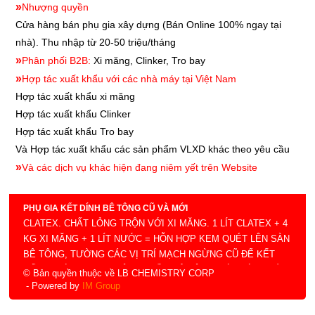
»
Nhượng quyền
Cửa hàng bán phụ gia xây dựng
(Bán Online 100% ngay tại
nhà). Thu nhập từ 20-50 triệu/tháng
»
Phân phối B2B:
Xi măng, Clinker, Tro bay
»
Hợp tác xuất khẩu với các nhà máy tại Việt Nam
Hợp tác xuất khẩu xi măng
Hợp tác xuất khẩu
Clinker
Hợp tác xuất khẩu
Tro bay
Và Hợp tác xuất khẩu các sản phẩm VLXD khác theo yêu cầu
»
Và các dịch vụ khác hiện đang niêm yết trên Website
PHỤ GIA KẾT DÍNH BÊ TÔNG CŨ VÀ MỚI
CLATEX. CHẤT LỎNG TRỘN VỚI XI MĂNG. 1 LÍT CLATEX + 4
KG XI MĂNG + 1 LÍT NƯỚC = HỖN HỢP KEM QUÉT LÊN SÀN
BÊ TÔNG, TƯỜNG CÁC VỊ TRÍ MẠCH NGỪNG CŨ ĐỂ KẾT
NỐI TRƯỚC KHI THI CÔNG PHẦN BÊ TÔNG MỚI, LỚP TRÁT
© Bản quyền thuộc về LB CHEMISTRY CORP
MỚI. ĐỘ PHỦ 1 LÍT CLATEX + 4 KG XI MĂNG + 1 LÍT NƯỚC =
- Powered by
IM Group
HỖN HỢP KEM QUÉT ĐƯỢC 4M2 (LB CHEMISTRY)