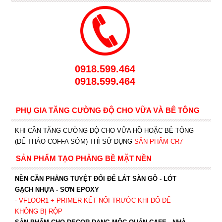
0918.599.464
0918.599.464
PHỤ GIA TĂNG CƯỜNG ĐỘ CHO VỮA VÀ BÊ TÔNG
KHI CẦN TĂNG CƯỜNG ĐỘ CHO VỮA HỒ HOẶC BÊ TÔNG
(ĐỂ THÁO COFFA SỚM) THÌ SỬ DỤNG
SẢN PHẨM CR7
SẢN PHẨM TẠO PHẲNG BỀ MẶT NỀN
NỀN CẦN PHẲNG TUYỆT ĐỐI ĐỂ LÁT SÀN GỖ - LÓT
GẠCH NHỰA - SƠN EPOXY
- VFLOOR1
+ PRIMER KẾT NỐI TRƯỚC KHI ĐỔ ĐỂ
KHÔNG BỊ RỘP