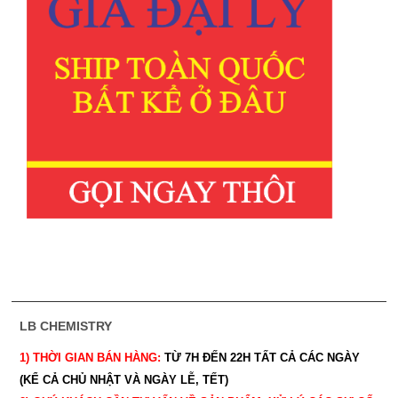
LB CHEMISTRY
1) THỜI GIAN BÁN HÀNG:
TỪ 7H ĐẾN 22H
TẤT CẢ CÁC NGÀY
(KỂ CẢ CHỦ NHẬT VÀ NGÀY LỄ, TẾT)