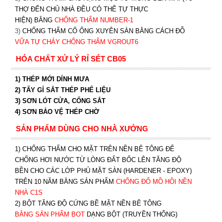
THỢ ĐẾN CHỦ NHÀ ĐỀU CÓ THỂ TỰ THỰC
HIỆN) BẰNG
CHỐNG THẤM NUMBER-1
3)
CHỐNG THẤM CỔ ỐNG XUYÊN SÀN BẰNG CÁCH ĐỖ
VỮA TỰ CHẢY CHỐNG THẤM VGROUT6
HÓA CHẤT XỬ LÝ RỈ SÉT CB05
1) THÉP MỚI DÍNH MƯA
2) TẨY GỈ SẮT THÉP PHẾ LIỆU
3) SƠN LÓT CỬA, CỔNG SẮT
4) SƠN BẢO VỆ THÉP CHỜ
SẢN PHẨM DÙNG CHO NHÀ XƯỞNG
1) CHỐNG THẤM CHO MẶT TRÊN NỀN BÊ TÔNG ĐỂ
CHỐNG HƠI NƯỚC TỪ LÒNG ĐẤT BỐC LÊN TĂNG ĐỘ
BỀN CHO CÁC LỚP PHỦ MẶT SÀN (HARDENER - EPOXY)
TRÊN 10 NĂM BẰNG SẢN PHẨM
CHỐNG ĐỔ MỒ HÔI NỀN
NHÀ C1S
2) BỘT TĂNG ĐỘ CỨNG BỀ MẶT NỀN BÊ TÔNG
BẰNG SẢN PHẨM BOT
DẠNG BỘT (TRUYỀN THỐNG)