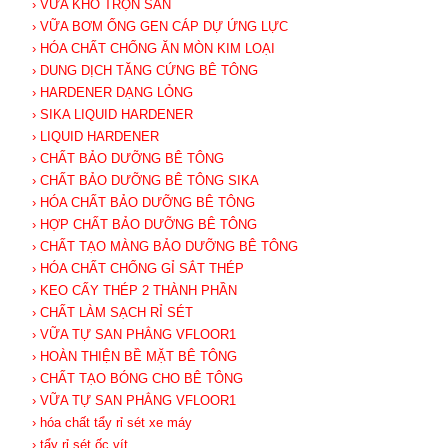
› VỮA KHÔ TRỘN SẴN
› VỮA BƠM ỐNG GEN CÁP DỰ ỨNG LỰC
› HÓA CHẤT CHỐNG ĂN MÒN KIM LOẠI
› DUNG DỊCH TĂNG CỨNG BÊ TÔNG
› HARDENER DẠNG LỎNG
› SIKA LIQUID HARDENER
› LIQUID HARDENER
› CHẤT BẢO DƯỠNG BÊ TÔNG
› CHẤT BẢO DƯỠNG BÊ TÔNG SIKA
› HÓA CHẤT BẢO DƯỠNG BÊ TÔNG
› HỢP CHẤT BẢO DƯỠNG BÊ TÔNG
› CHẤT TẠO MÀNG BẢO DƯỠNG BÊ TÔNG
› HÓA CHẤT CHỐNG GỈ SẮT THÉP
› KEO CẤY THÉP 2 THÀNH PHẦN
› CHẤT LÀM SẠCH RỈ SÉT
› VỮA TỰ SAN PHẲNG VFLOOR1
› HOÀN THIỆN BỀ MẶT BÊ TÔNG
› CHẤT TẠO BÓNG CHO BÊ TÔNG
› VỮA TỰ SAN PHẲNG VFLOOR1
› hóa chất tẩy rỉ sét xe máy
› tẩy rỉ sét ốc vít