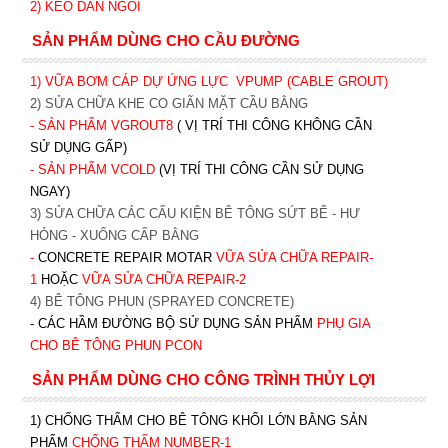
2)
KEO DÁN NGÓI
SẢN PHẨM DÙNG CHO CẦU ĐƯỜNG
1) VỮA BƠM CÁP DỰ ỨNG LỰC
VPUMP (CABLE GROUT)
2) SỬA CHỮA KHE CO GIÃN MẶT CẦU BẰNG
- SẢN PHẨM VGROUT8
( VỊ TRÍ THI CÔNG KHÔNG CẦN
SỬ DỤNG GẤP)
- SẢN PHẨM VCOLD
(VỊ TRÍ THI CÔNG CẦN SỬ DỤNG
NGAY)
3) SỬA CHỮA CÁC CẤU KIỆN BÊ TÔNG SỨT BỂ - HƯ
HỎNG - XUỐNG CẤP BẰNG
-
CONCRETE REPAIR MOTAR
VỮA SỬA CHỮA REPAIR-
1
HOẶC
V
ỮA SỬA CHỮA REPAIR-2
4) BÊ TÔNG PHUN (SPRAYED CONCRETE)
- CÁC HẦM ĐƯỜNG BỘ SỬ DỤNG SẢN PHẨM
PHỤ GIA
CHO BÊ TÔNG PHUN PCON
SẢN PHẨM DÙNG CHO CÔNG TRÌNH THỦY LỢI
1) CHỐNG THẤM CHO BÊ TÔNG KHỐI LỚN BẰNG SẢN
PHẨM
CHỐNG THẤM NUMBER-1