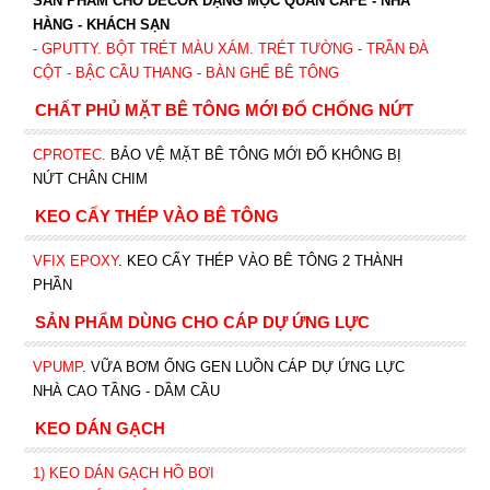
SẢN PHẨM CHO DECOR DẠNG MỘC QUÁN CAFE - NHÀ
HÀNG - KHÁCH SẠN
- GPUTTY. BỘT TRÉT MÀU XÁM. TRÉT TƯỜNG - TRẦN ĐÀ
CỘT - BẬC CẦU THANG - BÀN GHẾ BÊ TÔNG
CHẤT PHỦ MẶT BÊ TÔNG MỚI ĐỔ CHỐNG NỨT
CPROTEC
.
BẢO VỆ MẶT BÊ TÔNG MỚI ĐỔ KHÔNG BỊ
NỨT CHÂN CHIM
KEO CẤY THÉP VÀO BÊ TÔNG
VFIX EPOXY
. KEO CẤY THÉP VÀO BÊ TÔNG 2 THÀNH
PHẦN
SẢN PHẨM DÙNG CHO CÁP DỰ ỨNG LỰC
VPUMP
. VỮA BƠM ỐNG GEN LUỒN CÁP DỰ ỨNG LỰC
NHÀ CAO TẦNG - DẦM CẦU
KEO DÁN GẠCH
1)
KEO DÁN GẠCH HỒ BƠI