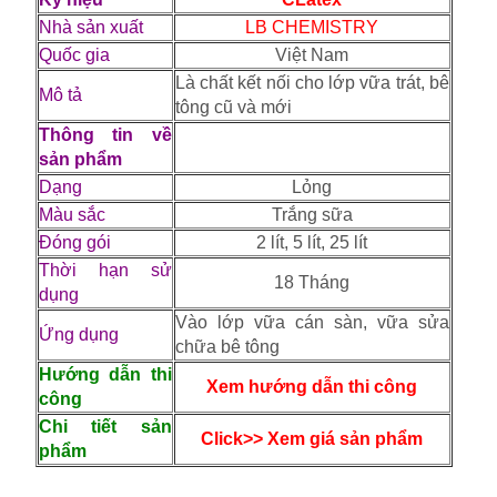
Nhà sản xuất
LB CHEMISTRY
Quốc gia
Việt Nam
Là chất kết nối cho lớp vữa trát, bê
Mô tả
tông cũ và mới
Thông tin về
sản phẩm
Dạng
Lỏng
Màu sắc
Trắng sữa
Đóng gói
2 lít, 5 lít, 25 lít
Thời hạn sử
18 Tháng
dụng
Vào lớp vữa cán sàn, vữa sửa
Ứng dụng
chữa bê tông
Hướng dẫn thi
Xem hướng dẫn thi công
công
Chi tiết sản
Click>> Xem giá sản phẩm
phẩm