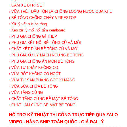
› GẦM XE BỊ RỈ SÉT
› VỮA TRÉT ĐẦU TÔN LÁ CHỐNG LOÒNG NƯỚC QUA KHE
› BÊ TÔNG CHỐNG CHÁY VFIRESTOP
› Xử lý vết nứt be tông
› Keo xử lý mối nối tấm cemboard
› PHỤ GIA CHỐNG GỈ THÉP
› PHỤ GIA KẾT NỐI BÊ TÔNG CŨ VÀ MỚI
› CHẤT KẾT DÍNH BÊ TÔNG CŨ VÀ MỚI
› PHỤ GIA XỬ LÝ MẠCH NGỪNG BÊ TÔNG
› PHỤ GIA CHỐNG ĂN MÒN BÊ TÔNG
› VỮA TỰ CHẢY KHÔNG CO
› VỮA RÓT KHÔNG CO NGÓT
› VỮA TỰ SAN PHẲNG GỐC XI MĂNG
› VỮA SỬA CHỮA BÊ TÔNG
› VỮA TĂNG CỨNG
› CHẤT TĂNG CỨNG BỀ MẶT BÊ TÔNG
› CHẤT LÀM CỨNG BỀ MẶT BÊ TÔNG
HỖ TRỢ KỸ THUẬT THI CÔNG TRỰC TIẾP QUA ZALO
VIDEO - HÀNG SHIP TOÀN QUỐC - GIÁ ĐẠI LÝ