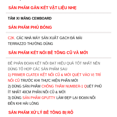
SẢN PHẨM GẮN KẾT VẬT LIỆU NHẸ
TẤM XI MĂNG CEMBOARD
SẢN PHẨM PHỦ BÓNG
C2K
.
CÁC NHÀ MÁY SẢN XUẤT GẠCH ĐÁ MÀI
TERRAZZO THƯỜNG DÙNG
SẢN PHẨM KẾT NỐI BÊ TÔNG CŨ VÀ MỚI
ĐỂ PHÂN ĐOẠN KẾT NỐI ĐẠT HIỆU QUẢ TỐT NHẤT NÊN
DÙNG TỔ HỢP CÁC SẢN PHẨM SAU
1)
PRIMER CLATEX KẾT NỐI CŨ & MỚI QUÉT VÀO VỊ TRÍ
NỐI CŨ
TRƯỚC KHI T
HỰC HIỆN PHẦN MỚI
2) DÙNG SẢN PHẨM
CHỐNG THẤM NUMBER-1
Q
UÉT PHŨ
ÍT NHẤT 40CM PHẦN NỐI CŨ & MỚI
3) DÙNG
SẢN PHẨM GPUTTY
LÀM ĐẸP LẠI ĐOẠN NỐI
ĐẾN KHI HÀI LÒNG
SẢN PHẨM XỬ LÝ BÊ TÔNG BỊ RỖ