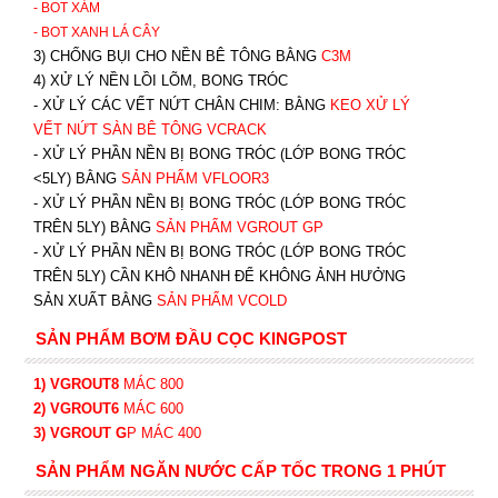
- BOT XÁM
- BOT XANH
LÁ CÂY
3) CHỐNG BỤI CHO NỀN BÊ TÔNG BẰNG
C3M
4) XỬ LÝ NỀN LỒI LÕM, BONG TRÓC
- XỬ LÝ CÁC VẾT NỨT CHÂN CHIM: BẰNG
K
EO XỬ LÝ
VẾT NỨT SÀN BÊ TÔNG VCRACK
- XỬ LÝ PHẦN NỀN BỊ BONG TRÓC (LỚP BONG TRÓC
<5LY) BẰNG
SẢN PHẨM VFLOOR3
- XỬ LÝ PHẦN NỀN BỊ BONG TRÓC (LỚP BONG TRÓC
TRÊN 5LY) BẰNG
SẢN PHẨM VGROUT G
P
-
XỬ LÝ PHẦN NỀN BỊ BONG TRÓC (LỚP BONG TRÓC
TRÊN 5LY) CẦN KHÔ NHANH ĐỂ KHÔNG ẢNH HƯỞNG
SẢN XUẤT BẰNG
SẢN PHẨM VCOLD
SẢN PHẨM BƠM ĐẦU CỌC KINGPOST
1) VGROUT8
MÁC 800
2) VGROUT6
MÁC 600
3) VGROUT G
P
MÁC 400
SẢN PHẨM NGĂN NƯỚC CẤP TỐC TRONG 1 PHÚT