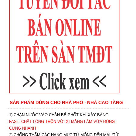
SẢN PHẨM DÙNG CHO NHÀ PHỐ - NHÀ CAO TẦNG
1) CHẶN NƯỚC VÀO CHÂN BỂ PHỐT KHI XÂY BẰNG
FAST. CHẤT LỎNG TRỘN VỚI XI MĂNG LÀM VỮA ĐÔNG
CỨNG NHANH
2)
CHỐNG THẤM CÁC HẠNG MỤC TỪ MÓNG ĐẾN MÁI (TỪ