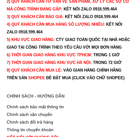
2) QUÝ KHÁCH CẦN TƯ VẤN VỀ SẢN PHẨM, XỬ LÝ CÁC SỰ CỐ
MÀ CÔNG TRÌNH ĐANG GẶP:
KẾT NỐI ZALO 0918.599.464
3) QUÝ
KHÁCH CẦN BÁO GIÁ:
KẾT NỐI ZALO 0918.599.464
4) QUÝ
KHÁCH CẦN MUA HÀNG SỐ LƯỢNG NHIỀU:
KẾT NỐI
ZALO 0918.599.464
5) KHU VỰC GIAO HÀNG:
CTY GIAO
TOÀN QUỐC TẠI NHÀ HOẶC
GIAO TẠI CÔNG TRÌNH THEO YÊU CẦU
VỚI MỌI ĐƠN HÀNG
6) THỜI GIAN GIAO HÀNG KHU VỰC TPHCM:
TRONG 1 GIỜ
7) THỜI GIAN GIAO HÀNG KHU VỰC HÀ NỘI:
TRONG 72 GIỜ
8) QUÝ
KHÁCH CẦN MUA LẺ:
VÀO GIAN HÀNG CHÍNH HÃNG
TRÊN SÀN
SHOPEE
ĐỂ ĐẶT MUA (CLICK VÀO CHỮ SHOPEE)
CHÍNH SÁCH - HƯỚNG DẪN
Chính sách bảo mật thông tin
Chính sách vận chuyển
Chính sách đổi trả hàng
Thông tin chuyển khoản