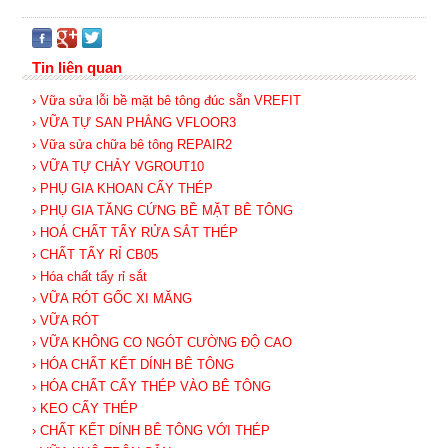
Tin liên quan
› Vữa sửa lỗi bề mặt bê tông đúc sẵn VREFIT
› VỮA TỰ SAN PHẲNG VFLOOR3
› Vữa sửa chữa bê tông REPAIR2
› VỮA TỰ CHẢY VGROUT10
› PHỤ GIA KHOAN CẤY THÉP
› PHỤ GIA TĂNG CỨNG BỀ MẶT BÊ TÔNG
› HOÁ CHẤT TẨY RỬA SẮT THÉP
› CHẤT TẨY RỈ CB05
› Hóa chất tẩy rỉ sắt
› VỮA RÓT GỐC XI MĂNG
› VỮA RÓT
› VỮA KHÔNG CO NGÓT CƯỜNG ĐỘ CAO
› HÓA CHẤT KẾT DÍNH BÊ TÔNG
› HÓA CHẤT CẤY THÉP VÀO BÊ TÔNG
› KEO CẤY THÉP
› CHẤT KẾT DÍNH BÊ TÔNG VỚI THÉP