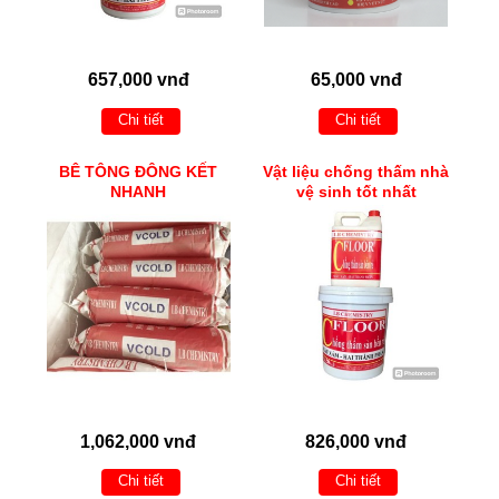
657,000 vnđ
65,000 vnđ
Chi tiết
Chi tiết
BÊ TÔNG ĐÔNG KẾT
Vật liệu chống thấm nhà
NHANH
vệ sinh tốt nhất
1,062,000 vnđ
826,000 vnđ
Chi tiết
Chi tiết