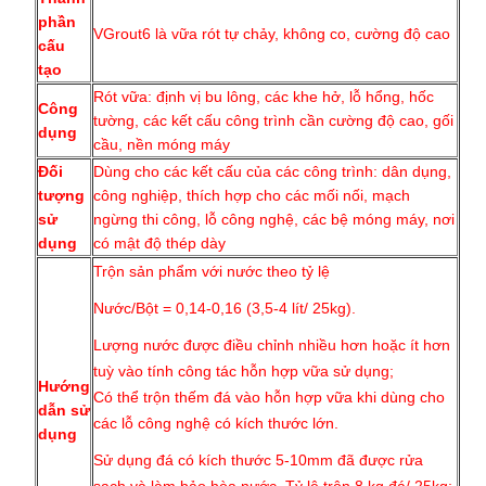
phần
VGrout6 là vữa rót tự chảy, không co, cường độ cao
cấu
tạo
Rót vữa: định vị bu lông, các khe hở, lỗ hổng, hốc
Công
tường, các kết cấu công trình cần cường độ cao, gối
dụng
cầu, nền móng máy
Đối
Dùng cho các kết cấu của các công trình: dân dụng,
tượng
công nghiệp, thích hợp cho các mối nối, mạch
sử
ngừng thi công, lỗ công nghệ, các bệ móng máy, nơi
dụng
có mật độ thép dày
Trộn sản phẩm với nước theo tỷ lệ
Nước/Bột = 0,14-0,16 (3,5-4 lít/ 25kg)
.
Lượng nước được điều chỉnh nhiều hơn hoặc ít hơn
tuỳ vào tính công tác hỗn hợp vữa sử dụng;
Hướng
Có thể trộn thếm đá vào hỗn hợp vữa khi dùng cho
dẫn sử
các lỗ công nghệ có kích thước lớn.
dụng
Sử dụng đá có kích thước 5-10mm đã được rửa
sạch và làm bảo hòa nước. Tỷ lệ trộn 8 kg đá/ 25kg;