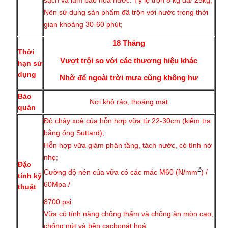
Nên sử dụng sản phẩm đã trộn với nước trong thời
gian khoảng 30-60 phút;
18 Tháng
Thời
Vượt trội so với các thương hiệu khác
hạn sử
dụng
Nhỡ để ngoài trời mưa cũng không hư
Bảo
Nơi khô ráo, thoáng mát
quản
Độ chảy xoè của hỗn hợp vữa từ 22-30cm (kiểm tra
bằng ống Suttard);
Hỗn hợp vữa giảm phân tầng, tách nước, có tính nở
nhẹ;
Đặc
2
Cường độ nén của vữa có các mác M60 (N/mm
) /
tính kỹ
60Mpa /
thuật
8700 psi
Vữa có tính năng chống thấm và chống ăn mòn cao,
chống nứt và bền cacbonát hoá.