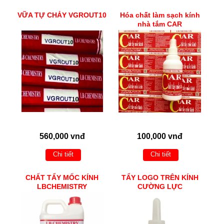
VỮA TỰ CHẢY VGROUT10
Hóa chất làm sạch kính
nhà tắm CAR
560,000 vnđ
100,000 vnđ
Chi tiết
Chi tiết
CHẤT TẨY MỐC KÍNH
TẨY LOGO TRÊN KÍNH
LBCHEMISTRY
CƯỜNG LỰC