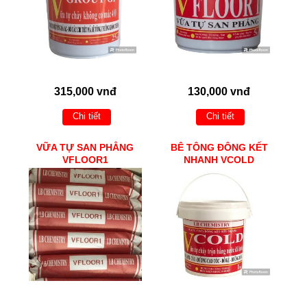
315,000 vnđ
130,000 vnđ
Chi tiết
Chi tiết
VỮA TỰ SAN PHẲNG
BÊ TÔNG ĐÔNG KẾT
VFLOOR1
NHANH VCOLD