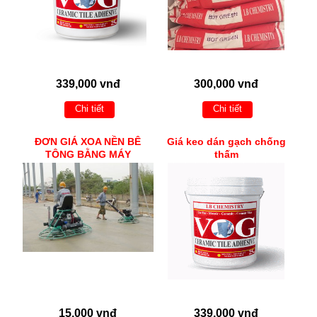
339,000 vnđ
300,000 vnđ
Chi tiết
Chi tiết
ĐƠN GIÁ XOA NỀN BÊ
Giá keo dán gạch chống
TÔNG BẰNG MÁY
thấm
15,000 vnđ
339,000 vnđ