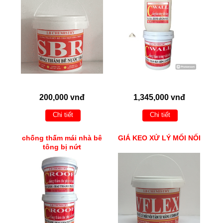
200,000 vnđ
1,345,000 vnđ
Chi tiết
Chi tiết
chống thấm mái nhà bê
GIÁ KEO XỬ LÝ MỐI NỐI
tông bị nứt