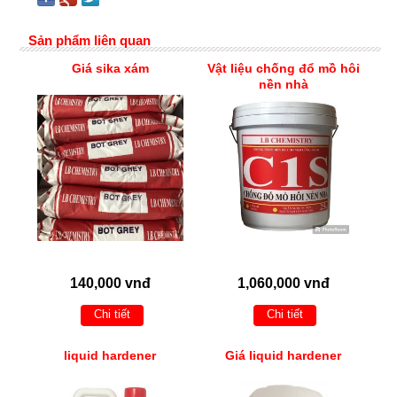
Sản phẩm liên quan
Giá sika xám
Vật liệu chống đổ mồ hôi
nền nhà
140,000 vnđ
1,060,000 vnđ
Chi tiết
Chi tiết
liquid hardener
Giá liquid hardener