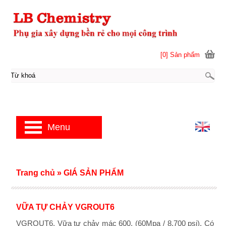
[0] Sản phẩm
Menu
Trang chủ
»
GIÁ SẢN PHẨM
VỮA TỰ CHẢY VGROUT6
VGROUT6. Vữa tự chảy mác 600. (60Mpa / 8.700 psi). Có