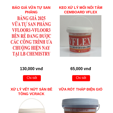
BÁO GIÁ VỮA TỰ SAN
KEO XỬ LÝ MỐI NỐI TẤM
PHẲNG
CEMBOARD VFLEX
130,000 vnđ
65,000 vnđ
Chi tiết
Chi tiết
XỬ LÝ VẾT NỨT SÀN BÊ
VỮA RÓT THÁP ĐIỆN GIÓ
TÔNG VCRACK