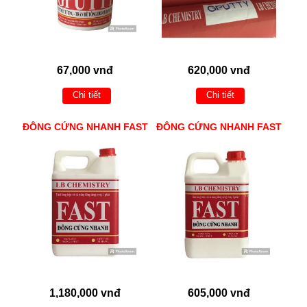
67,000 vnđ
620,000 vnđ
Chi tiết
Chi tiết
ĐÔNG CỨNG NHANH FAST
ĐÔNG CỨNG NHANH FAST
1,180,000 vnđ
605,000 vnđ