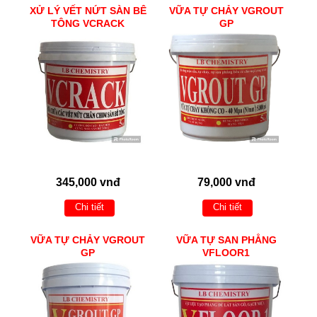
XỬ LÝ VẾT NỨT SÀN BÊ
VỮA TỰ CHẢY VGROUT
TÔNG VCRACK
GP
345,000 vnđ
79,000 vnđ
Chi tiết
Chi tiết
VỮA TỰ CHẢY VGROUT
VỮA TỰ SAN PHẲNG
GP
VFLOOR1