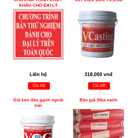
KHẤU CHO ĐẠI LÝ
Liên hệ
318,000 vnđ
Chi tiết
Chi tiết
Giá keo dán gạch ngoài
Báo giá Sika xanh
trời