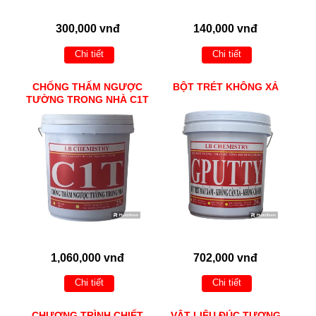
300,000 vnđ
140,000 vnđ
Chi tiết
Chi tiết
CHỐNG THẤM NGƯỢC
BỘT TRÉT KHÔNG XẢ
TƯỜNG TRONG NHÀ C1T
1,060,000 vnđ
702,000 vnđ
Chi tiết
Chi tiết
CHƯƠNG TRÌNH CHIẾT
VẬT LIỆU ĐÚC TƯỢNG