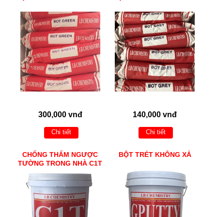
300,000 vnđ
140,000 vnđ
Chi tiết
Chi tiết
CHỐNG THẤM NGƯỢC
BỘT TRÉT KHÔNG XẢ
TƯỜNG TRONG NHÀ C1T