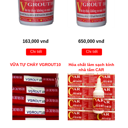
163,000 vnđ
650,000 vnđ
Chi tiết
Chi tiết
VỮA TỰ CHẢY VGROUT10
Hóa chất làm sạch kính
nhà tắm CAR