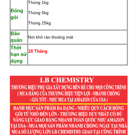
Thùng 1kg
Đóng
Thùng 5kg
gói
Thùng 25kg
Bão
Nơi khô ráo thoáng mát
quản
Thời
18 Tháng
hạn sử
dụng