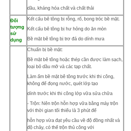
dầu, kháng hóa chất và chất thải
Kết cấu bê tông bị rỗng, rổ, bong tróc bề mặt.
Đối
tượng
Kết cấu bê tông bị hư hỏng do ăn mòn
sử
Bề mặt bê tông bị trơ đá do dính mưa
dụng
Chuẩn bị bề mặt:
Bề mặt bê tông hoặc thép cần được làm sạch,
loại bỏ dầu mỡ và các tạp chất.
Làm ẩm bề mặt bê tông trước khi thi công,
không để đọng nước, quét lớp tạo
dính trước khi thi công lớp vữa sửa chữa
- Trộn: Nên trộn hỗn hợp vữa bằng máy trộn
với thời gian tối thiểu là 3 phút để
hỗn hợp vừa đạt yêu cầu về độ đồng nhất và
độ chảy, có thể trộn thủ công với