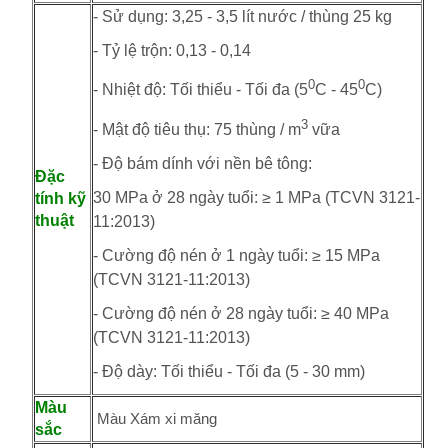
- Sử dụng: 3,25 - 3,5 lít nước / thùng 25 kg
- Tỷ lệ trộn: 0,13 - 0,14
0
0
- Nhiệt độ: Tối thiểu - Tối đa (5
C - 45
C)
3
- Mật độ tiêu thụ: 75 thùng / m
vữa
- Độ bám dính với nền bê tông:
Đặc
30 MPa ở 28 ngày tuổi: ≥ 1 MPa (TCVN 3121-
tính kỹ
thuật
11:2013)
- Cường độ nén ở 1 ngày tuổi: ≥ 15 MPa
(TCVN 3121-11:2013)
- Cường độ nén ở 28 ngày tuổi: ≥ 40 MPa
(TCVN 3121-11:2013)
- Độ dày: Tối thiểu - Tối đa (5 - 30 mm)
Màu
Màu Xám xi măng
sắc