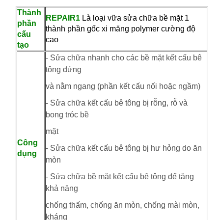
Thành
REPAIR1
Là loại vữa sửa chữa bề mặt 1
phần
thành phần gốc xi măng polymer cường độ
cấu
cao
tạo
- Sửa chữa nhanh cho các bề mặt kết cấu bê
tông đứng
và nằm ngang (phần kết cấu nối hoặc ngầm)
- Sửa chữa kết cấu bê tông bị rỗng, rỗ và
bong tróc bề
mặt
Công
- Sửa chữa kết cấu bê tông bị hư hỏng do ăn
dụng
mòn
- Sửa chữa bề mặt kết cấu bê tông để tăng
khả năng
chống thấm, chống ăn mòn, chống mài mòn,
kháng