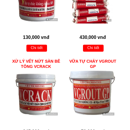
130,000 vnđ
430,000 vnđ
Chi tiết
Chi tiết
XỬ LÝ VẾT NỨT SÀN BÊ
VỮA TỰ CHẢY VGROUT
TÔNG VCRACK
GP