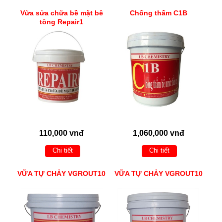
Vữa sửa chữa bề mặt bê
Chống thấm C1B
tông Repair1
110,000 vnđ
1,060,000 vnđ
Chi tiết
Chi tiết
VỮA TỰ CHẢY VGROUT10
VỮA TỰ CHẢY VGROUT10