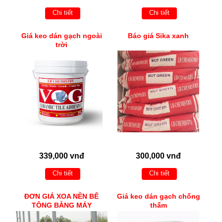
Chi tiết
Chi tiết
Giá keo dán gạch ngoài
Báo giá Sika xanh
trời
339,000 vnđ
300,000 vnđ
Chi tiết
Chi tiết
ĐƠN GIÁ XOA NỀN BÊ
Giá keo dán gạch chống
TÔNG BẰNG MÁY
thấm