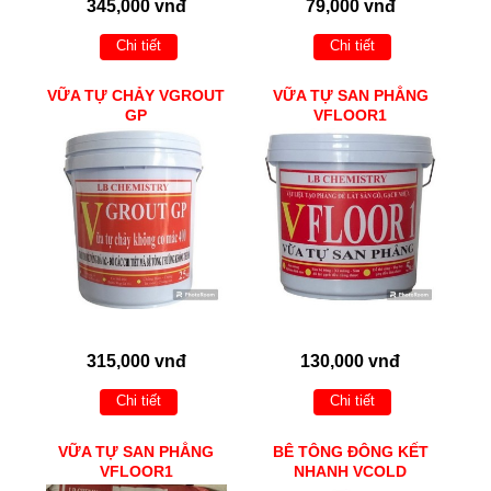
345,000 vnđ
79,000 vnđ
Chi tiết
Chi tiết
VỮA TỰ CHẢY VGROUT
VỮA TỰ SAN PHẲNG
GP
VFLOOR1
315,000 vnđ
130,000 vnđ
Chi tiết
Chi tiết
VỮA TỰ SAN PHẲNG
BÊ TÔNG ĐÔNG KẾT
VFLOOR1
NHANH VCOLD