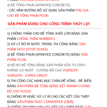
4) BÊ TÔNG PHUN (SPRAYED CONCRETE)
- CÁC HẦM ĐƯỜNG BỘ SỬ DỤNG SẢN PHẨM
PHỤ GIA
CHO BÊ TÔNG PHUN PCON
SẢN PHẨM DÙNG CHO CÔNG TRÌNH THỦY LỢI
1) CHỐNG THẤM CHO BÊ TÔNG KHỐI LỚN BẰNG SẢN
PHẨM
CHỐNG THẤM NUMBER-1
2) XỬ LÝ RÒ RỈ NƯỚC TRONG THI CÔNG BẰNG
SẢN
PHẨM FAST (STOP LEAKS)
3) BÊ TÔNG PHUN (SPRAYED CONCRETE) BẰNG
SẢN
PHẨM PCON
4) ĐỔ BÙ BÊ TÔNG BẰNG SẢN PHẨM VỮA TỰ CHẢY -
KHÔNG CO NGÓT - CƯỜNG ĐỘ CAO
VGROUT8
-
VGROUT9
-
SUPER GROUT
5) THI CÔNG CÁC HẠNG MỤC CHÂN ĐÊ SÔNG - ĐÊ BIỂN
BẰNG
SẢN PHẨM BÊ TÔNG ĐÔNG KẾT NHANH CƯỜNG
ĐỘ CAO VCOLD
6) CHỐNG RỈ HOẶC XỬ LÝ RỈ CHO CÁC KẾT CẤU THÉP
BẰNG
SẢN PHẨM RUST CONVERTER (CB05)