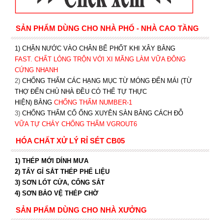
SẢN PHẨM DÙNG CHO NHÀ PHỐ - NHÀ CAO TẦNG
1) CHẶN NƯỚC VÀO CHÂN BỂ PHỐT KHI XÂY BẰNG
FAST. CHẤT LỎNG TRỘN VỚI XI MĂNG LÀM VỮA ĐÔNG
CỨNG NHANH
2)
CHỐNG THẤM CÁC HẠNG MỤC TỪ MÓNG ĐẾN MÁI (TỪ
THỢ ĐẾN CHỦ NHÀ ĐỀU CÓ THỂ TỰ THỰC
HIỆN) BẰNG
CHỐNG THẤM NUMBER-1
3)
CHỐNG THẤM CỔ ỐNG XUYÊN SÀN BẰNG CÁCH ĐỖ
VỮA TỰ CHẢY CHỐNG THẤM VGROUT6
HÓA CHẤT XỬ LÝ RỈ SÉT CB05
1) THÉP MỚI DÍNH MƯA
2) TẨY GỈ SẮT THÉP PHẾ LIỆU
3) SƠN LÓT CỬA, CỔNG SẮT
4) SƠN BẢO VỆ THÉP CHỜ
SẢN PHẨM DÙNG CHO NHÀ XƯỞNG