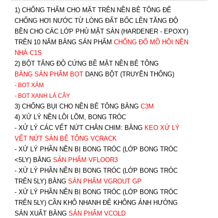
1) CHỐNG THẤM CHO MẶT TRÊN NỀN BÊ TÔNG ĐỂ
CHỐNG HƠI NƯỚC TỪ LÒNG ĐẤT BỐC LÊN TĂNG ĐỘ
BỀN CHO CÁC LỚP PHỦ MẶT SÀN (HARDENER - EPOXY)
TRÊN 10 NĂM BẰNG SẢN PHẨM
CHỐNG ĐỔ MỒ HÔI NỀN
NHÀ C1S
2) BỘT TĂNG ĐỘ CỨNG BỀ MẶT NỀN BÊ TÔNG
BẰNG SẢN PHẨM BOT
DẠNG BỘT (TRUYỀN THỐNG)
- BOT XÁM
- BOT XANH
LÁ CÂY
3) CHỐNG BỤI CHO NỀN BÊ TÔNG BẰNG
C3M
4) XỬ LÝ NỀN LỒI LÕM, BONG TRÓC
- XỬ LÝ CÁC VẾT NỨT CHÂN CHIM: BẰNG
K
EO XỬ LÝ
VẾT NỨT SÀN BÊ TÔNG VCRACK
- XỬ LÝ PHẦN NỀN BỊ BONG TRÓC (LỚP BONG TRÓC
<5LY) BẰNG
SẢN PHẨM VFLOOR3
- XỬ LÝ PHẦN NỀN BỊ BONG TRÓC (LỚP BONG TRÓC
TRÊN 5LY) BẰNG
SẢN PHẨM VGROUT G
P
-
XỬ LÝ PHẦN NỀN BỊ BONG TRÓC (LỚP BONG TRÓC
TRÊN 5LY) CẦN KHÔ NHANH ĐỂ KHÔNG ẢNH HƯỞNG
SẢN XUẤT BẰNG
SẢN PHẨM VCOLD