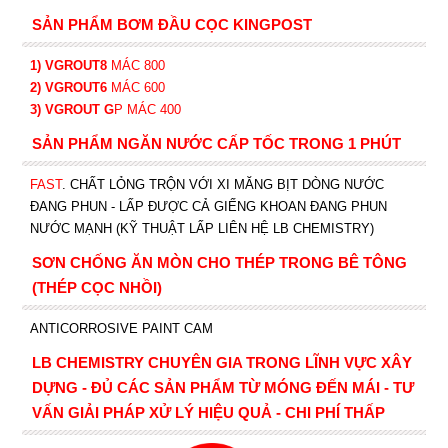
SẢN PHẨM BƠM ĐẦU CỌC KINGPOST
1) VGROUT8
MÁC 800
2) VGROUT6
MÁC 600
3) VGROUT G
P
MÁC 400
SẢN PHẨM NGĂN NƯỚC CẤP TỐC TRONG 1 PHÚT
FAST
. CHẤT LỎNG TRỘN VỚI XI MĂNG BỊT DÒNG NƯỚC
ĐANG PHUN - LẤP ĐƯỢC CẢ GIẾNG KHOAN ĐANG PHUN
NƯỚC MẠNH (KỸ THUẬT LẤP LIÊN HỆ LB CHEMISTRY)
SƠN CHỐNG ĂN MÒN CHO THÉP TRONG BÊ TÔNG
(THÉP CỌC NHỒI)
ANTICORROSIVE PAINT CAM
LB CHEMISTRY CHUYÊN GIA TRONG LĨNH VỰC XÂY
DỰNG - ĐỦ CÁC SẢN PHẨM TỪ MÓNG ĐẾN MÁI - TƯ
VẤN GIẢI PHÁP XỬ LÝ HIỆU QUẢ - CHI PHÍ THẤP