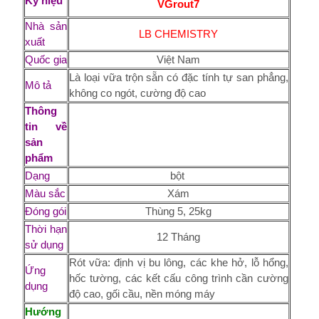
Ký hiệu
VGrout7
Nhà sản
LB CHEMISTRY
xuất
Quốc gia
Việt Nam
Là loại vữa trộn sẵn có đặc tính tự san phẳng,
Mô tả
không co ngót, cường độ cao
Thông
tin về
sản
phẩm
Dạng
bột
Màu sắc
Xám
Đóng gói
Thùng 5, 25kg
Thời hạn
12 Tháng
sử dụng
Rót vữa: định vị bu lông, các khe hở, lỗ hổng,
Ứng
hốc tường, các kết cấu công trình cần cường
dụng
độ cao, gối cầu, nền móng máy
Hướng