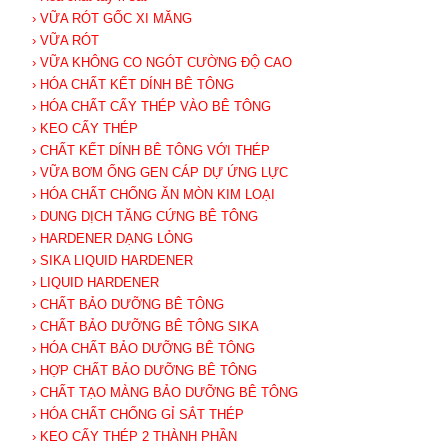
› VỮA RÓT GỐC XI MĂNG
› VỮA RÓT
› VỮA KHÔNG CO NGÓT CƯỜNG ĐỘ CAO
› HÓA CHẤT KẾT DÍNH BÊ TÔNG
› HÓA CHẤT CẤY THÉP VÀO BÊ TÔNG
› KEO CẤY THÉP
› CHẤT KẾT DÍNH BÊ TÔNG VỚI THÉP
› VỮA BƠM ỐNG GEN CÁP DỰ ỨNG LỰC
› HÓA CHẤT CHỐNG ĂN MÒN KIM LOẠI
› DUNG DỊCH TĂNG CỨNG BÊ TÔNG
› HARDENER DẠNG LỎNG
› SIKA LIQUID HARDENER
› LIQUID HARDENER
› CHẤT BẢO DƯỠNG BÊ TÔNG
› CHẤT BẢO DƯỠNG BÊ TÔNG SIKA
› HÓA CHẤT BẢO DƯỠNG BÊ TÔNG
› HỢP CHẤT BẢO DƯỠNG BÊ TÔNG
› CHẤT TẠO MÀNG BẢO DƯỠNG BÊ TÔNG
› HÓA CHẤT CHỐNG GỈ SẮT THÉP
› KEO CẤY THÉP 2 THÀNH PHẦN