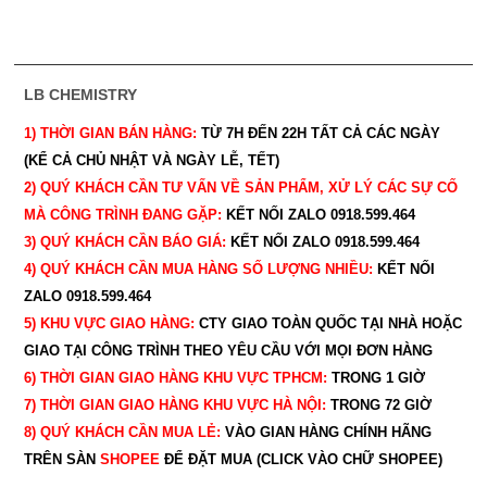
LB CHEMISTRY
1) THỜI GIAN BÁN HÀNG:
TỪ 7H ĐẾN 22H
TẤT CẢ CÁC NGÀY
(KỂ CẢ CHỦ NHẬT VÀ NGÀY LỄ, TẾT)
2) QUÝ KHÁCH CẦN TƯ VẤN VỀ SẢN PHẨM, XỬ LÝ CÁC SỰ CỐ
MÀ CÔNG TRÌNH ĐANG GẶP:
KẾT NỐI ZALO 0918.599.464
3) QUÝ
KHÁCH CẦN BÁO GIÁ:
KẾT NỐI ZALO 0918.599.464
4) QUÝ
KHÁCH CẦN MUA HÀNG SỐ LƯỢNG NHIỀU:
KẾT NỐI
ZALO 0918.599.464
5) KHU VỰC GIAO HÀNG:
CTY GIAO
TOÀN QUỐC TẠI NHÀ HOẶC
GIAO TẠI CÔNG TRÌNH THEO YÊU CẦU
VỚI MỌI ĐƠN HÀNG
6) THỜI GIAN GIAO HÀNG KHU VỰC TPHCM:
TRONG 1 GIỜ
7) THỜI GIAN GIAO HÀNG KHU VỰC HÀ NỘI:
TRONG 72 GIỜ
8) QUÝ
KHÁCH CẦN MUA LẺ:
VÀO GIAN HÀNG CHÍNH HÃNG
TRÊN SÀN
SHOPEE
ĐỂ ĐẶT MUA (CLICK VÀO CHỮ SHOPEE)