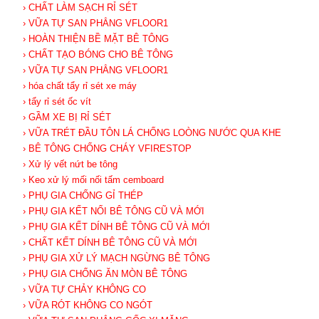
› CHẤT LÀM SẠCH RỈ SÉT
› VỮA TỰ SAN PHẲNG VFLOOR1
› HOÀN THIỆN BỀ MẶT BÊ TÔNG
› CHẤT TẠO BÓNG CHO BÊ TÔNG
› VỮA TỰ SAN PHẲNG VFLOOR1
› hóa chất tẩy rỉ sét xe máy
› tẩy rỉ sét ốc vít
› GẦM XE BỊ RỈ SÉT
› VỮA TRÉT ĐẦU TÔN LÁ CHỐNG LOÒNG NƯỚC QUA KHE
› BÊ TÔNG CHỐNG CHÁY VFIRESTOP
› Xử lý vết nứt be tông
› Keo xử lý mối nối tấm cemboard
› PHỤ GIA CHỐNG GỈ THÉP
› PHỤ GIA KẾT NỐI BÊ TÔNG CŨ VÀ MỚI
› PHỤ GIA KẾT DÍNH BÊ TÔNG CŨ VÀ MỚI
› CHẤT KẾT DÍNH BÊ TÔNG CŨ VÀ MỚI
› PHỤ GIA XỬ LÝ MẠCH NGỪNG BÊ TÔNG
› PHỤ GIA CHỐNG ĂN MÒN BÊ TÔNG
› VỮA TỰ CHẢY KHÔNG CO
› VỮA RÓT KHÔNG CO NGÓT