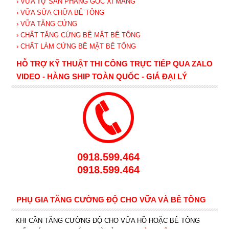
› VỮA TỰ SAN PHẲNG GỐC XI MĂNG
› VỮA SỬA CHỮA BÊ TÔNG
› VỮA TĂNG CỨNG
› CHẤT TĂNG CỨNG BỀ MẶT BÊ TÔNG
› CHẤT LÀM CỨNG BỀ MẶT BÊ TÔNG
HỖ TRỢ KỸ THUẬT THI CÔNG TRỰC TIẾP QUA ZALO
VIDEO - HÀNG SHIP TOÀN QUỐC - GIÁ ĐẠI LÝ
0918.599.464
0918.599.464
PHỤ GIA TĂNG CƯỜNG ĐỘ CHO VỮA VÀ BÊ TÔNG
KHI CẦN TĂNG CƯỜNG ĐỘ CHO VỮA HỒ HOẶC BÊ TÔNG