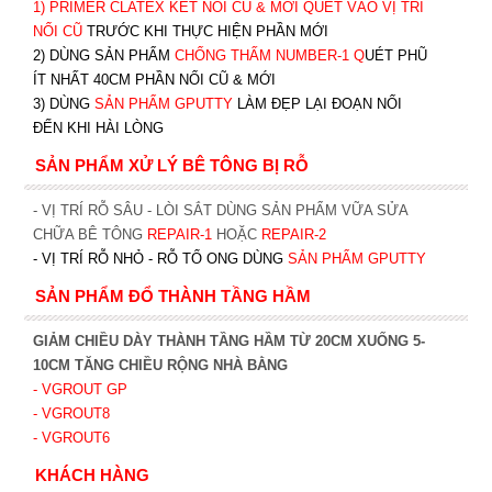
1)
PRIMER CLATEX KẾT NỐI CŨ & MỚI QUÉT VÀO VỊ TRÍ
NỐI CŨ
TRƯỚC KHI T
HỰC HIỆN PHẦN MỚI
2) DÙNG SẢN PHẨM
CHỐNG THẤM NUMBER-1
Q
UÉT PHŨ
ÍT NHẤT 40CM PHẦN NỐI CŨ & MỚI
3) DÙNG
SẢN PHẨM GPUTTY
LÀM ĐẸP LẠI ĐOẠN NỐI
ĐẾN KHI HÀI LÒNG
SẢN PHẨM XỬ LÝ BÊ TÔNG BỊ RỖ
- VỊ TRÍ RỖ SÂU - LÒI SẮT DÙNG SẢN PHẨM VỮA SỬA
CHỮA BÊ TÔNG
REPAIR-1
HOẶC
REPAIR-2
- VỊ TRÍ RỖ NHỎ - RỖ TỔ ONG DÙNG
SẢN PHẨM GPUTTY
SẢN PHẨM ĐỔ THÀNH TẦNG HẦM
GIẢM CHIỀU DÀY THÀNH TẦNG HẦM TỪ 20CM XUỐNG 5-
10CM TĂNG CHIỀU RỘNG NHÀ BẰNG
- VGROUT G
P
- VGROUT8
- VGROUT6
KHÁCH HÀNG