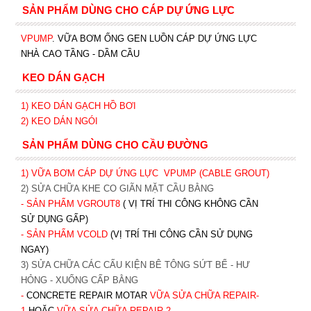
SẢN PHẨM DÙNG CHO CÁP DỰ ỨNG LỰC
VPUMP
. VỮA BƠM ỐNG GEN LUỒN CÁP DỰ ỨNG LỰC
NHÀ CAO TẦNG - DẦM CẦU
KEO DÁN GẠCH
1)
KEO DÁN GẠCH HỒ BƠI
2)
KEO DÁN NGÓI
SẢN PHẨM DÙNG CHO CẦU ĐƯỜNG
1) VỮA BƠM CÁP DỰ ỨNG LỰC
VPUMP (CABLE GROUT)
2) SỬA CHỮA KHE CO GIÃN MẶT CẦU BẰNG
- SẢN PHẨM VGROUT8
( VỊ TRÍ THI CÔNG KHÔNG CẦN
SỬ DỤNG GẤP)
- SẢN PHẨM VCOLD
(VỊ TRÍ THI CÔNG CẦN SỬ DỤNG
NGAY)
3) SỬA CHỮA CÁC CẤU KIỆN BÊ TÔNG SỨT BỂ - HƯ
HỎNG - XUỐNG CẤP BẰNG
-
CONCRETE REPAIR MOTAR
VỮA SỬA CHỮA REPAIR-
1
HOẶC
V
ỮA SỬA CHỮA REPAIR-2