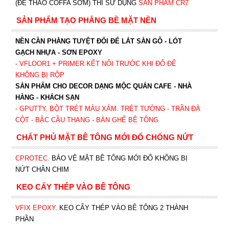
(ĐỂ THÁO COFFA SỚM) THÌ SỬ DỤNG
SẢN PHẨM CR7
SẢN PHẨM TẠO PHẲNG BỀ MẶT NỀN
NỀN CẦN PHẲNG TUYỆT ĐỐI ĐỂ LÁT SÀN GỖ - LÓT
GẠCH NHỰA - SƠN EPOXY
- VFLOOR1
+ PRIMER KẾT NỐI TRƯỚC KHI ĐỔ ĐỂ
KHÔNG BỊ RỘP
SẢN PHẨM CHO DECOR DẠNG MỘC QUÁN CAFE - NHÀ
HÀNG - KHÁCH SẠN
- GPUTTY. BỘT TRÉT MÀU XÁM. TRÉT TƯỜNG - TRẦN ĐÀ
CỘT - BẬC CẦU THANG - BÀN GHẾ BÊ TÔNG
CHẤT PHỦ MẶT BÊ TÔNG MỚI ĐỔ CHỐNG NỨT
CPROTEC
.
BẢO VỆ MẶT BÊ TÔNG MỚI ĐỔ KHÔNG BỊ
NỨT CHÂN CHIM
KEO CẤY THÉP VÀO BÊ TÔNG
VFIX EPOXY
. KEO CẤY THÉP VÀO BÊ TÔNG 2 THÀNH
PHẦN