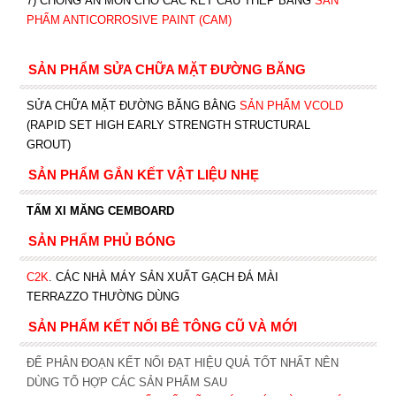
7) CHỐNG ĂN MÒN CHO CÁC KẾT CẤU THÉP BẰNG
SẢN
PHẨM ANTICORROSIVE PAINT (CAM)
SẢN PHẨM SỬA CHỮA MẶT ĐƯỜNG BĂNG
SỬA CHỮA MẶT ĐƯỜNG BĂNG BẰNG
SẢN PHẨM VCOLD
(RAPID SET HIGH EARLY STRENGTH STRUCTURAL
GROUT)
SẢN PHẨM GẮN KẾT VẬT LIỆU NHẸ
TẤM XI MĂNG CEMBOARD
SẢN PHẨM PHỦ BÓNG
C2K
.
CÁC NHÀ MÁY SẢN XUẤT GẠCH ĐÁ MÀI
TERRAZZO THƯỜNG DÙNG
SẢN PHẨM KẾT NỐI BÊ TÔNG CŨ VÀ MỚI
ĐỂ PHÂN ĐOẠN KẾT NỐI ĐẠT HIỆU QUẢ TỐT NHẤT NÊN
DÙNG TỔ HỢP CÁC SẢN PHẨM SAU