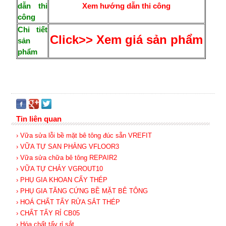
dẫn thi
Xem hướng dẫn thi công
công
Chi tiết
Click>> Xem giá sản phẩm
sản
phẩm
Tin liên quan
› Vữa sửa lỗi bề mặt bê tông đúc sẵn VREFIT
› VỮA TỰ SAN PHẲNG VFLOOR3
› Vữa sửa chữa bê tông REPAIR2
› VỮA TỰ CHẢY VGROUT10
› PHỤ GIA KHOAN CẤY THÉP
› PHỤ GIA TĂNG CỨNG BỀ MẶT BÊ TÔNG
› HOÁ CHẤT TẨY RỬA SẮT THÉP
› CHẤT TẨY RỈ CB05
› Hóa chất tẩy rỉ sắt