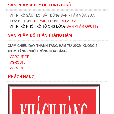
SẢN PHẨM XỬ LÝ BÊ TÔNG BỊ RỖ
- VỊ TRÍ RỖ SÂU - LÒI SẮT DÙNG SẢN PHẨM VỮA SỬA
CHỮA BÊ TÔNG
REPAIR-1
HOẶC
REPAIR-2
- VỊ TRÍ RỖ NHỎ - RỖ TỔ ONG DÙNG
SẢN PHẨM GPUTTY
SẢN PHẨM ĐỔ THÀNH TẦNG HẦM
GIẢM CHIỀU DÀY THÀNH TẦNG HẦM TỪ 20CM XUỐNG 5-
10CM TĂNG CHIỀU RỘNG NHÀ BẰNG
- VGROUT G
P
- VGROUT8
- VGROUT6
KHÁCH HÀNG