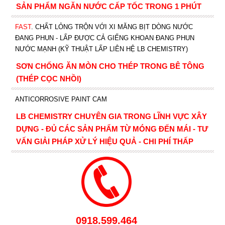
SẢN PHẨM NGĂN NƯỚC CẤP TỐC TRONG 1 PHÚT
FAST
. CHẤT LỎNG TRỘN VỚI XI MĂNG BỊT DÒNG NƯỚC
ĐANG PHUN - LẤP ĐƯỢC CẢ GIẾNG KHOAN ĐANG PHUN
NƯỚC MẠNH (KỸ THUẬT LẤP LIÊN HỆ LB CHEMISTRY)
SƠN CHỐNG ĂN MÒN CHO THÉP TRONG BÊ TÔNG
(THÉP CỌC NHỒI)
ANTICORROSIVE PAINT CAM
LB CHEMISTRY CHUYÊN GIA TRONG LĨNH VỰC XÂY
DỰNG - ĐỦ CÁC SẢN PHẨM TỪ MÓNG ĐẾN MÁI - TƯ
VẤN GIẢI PHÁP XỬ LÝ HIỆU QUẢ - CHI PHÍ THẤP
0918.599.464