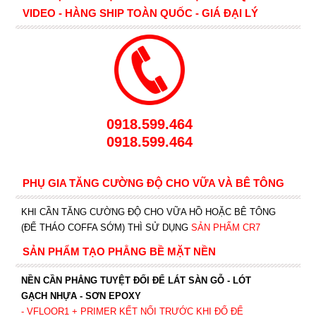
VIDEO - HÀNG SHIP TOÀN QUỐC - GIÁ ĐẠI LÝ
0918.599.464
0918.599.464
PHỤ GIA TĂNG CƯỜNG ĐỘ CHO VỮA VÀ BÊ TÔNG
KHI CẦN TĂNG CƯỜNG ĐỘ CHO VỮA HỒ HOẶC BÊ TÔNG
(ĐỂ THÁO COFFA SỚM) THÌ SỬ DỤNG
SẢN PHẨM CR7
SẢN PHẨM TẠO PHẲNG BỀ MẶT NỀN
NỀN CẦN PHẲNG TUYỆT ĐỐI ĐỂ LÁT SÀN GỖ - LÓT
GẠCH NHỰA - SƠN EPOXY
- VFLOOR1
+ PRIMER KẾT NỐI TRƯỚC KHI ĐỔ ĐỂ