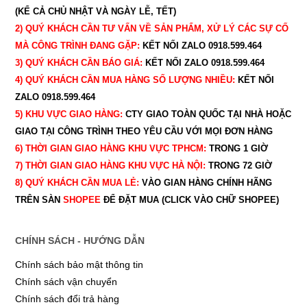
(KỂ CẢ CHỦ NHẬT VÀ NGÀY LỄ, TẾT)
2) QUÝ KHÁCH CẦN TƯ VẤN VỀ SẢN PHẨM, XỬ LÝ CÁC SỰ CỐ
MÀ CÔNG TRÌNH ĐANG GẶP:
KẾT NỐI ZALO 0918.599.464
3) QUÝ
KHÁCH CẦN BÁO GIÁ:
KẾT NỐI ZALO 0918.599.464
4) QUÝ
KHÁCH CẦN MUA HÀNG SỐ LƯỢNG NHIỀU:
KẾT NỐI
ZALO 0918.599.464
5) KHU VỰC GIAO HÀNG:
CTY GIAO
TOÀN QUỐC TẠI NHÀ HOẶC
GIAO TẠI CÔNG TRÌNH THEO YÊU CẦU
VỚI MỌI ĐƠN HÀNG
6) THỜI GIAN GIAO HÀNG KHU VỰC TPHCM:
TRONG 1 GIỜ
7) THỜI GIAN GIAO HÀNG KHU VỰC HÀ NỘI:
TRONG 72 GIỜ
8) QUÝ
KHÁCH CẦN MUA LẺ:
VÀO GIAN HÀNG CHÍNH HÃNG
TRÊN SÀN
SHOPEE
ĐỂ ĐẶT MUA (CLICK VÀO CHỮ SHOPEE)
CHÍNH SÁCH - HƯỚNG DẪN
Chính sách bảo mật thông tin
Chính sách vận chuyển
Chính sách đổi trả hàng