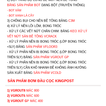
BẰNG SẢN PHẨM BOT
DẠNG BỘT (TRUYỀN THỐNG)
- BOT XÁM
- BOT XANH
LÁ CÂY
3) CHỐNG BỤI CHO NỀN BÊ TÔNG BẰNG
C3M
4) XỬ LÝ NỀN LỒI LÕM, BONG TRÓC
- XỬ LÝ CÁC VẾT NỨT CHÂN CHIM: BẰNG
K
EO XỬ LÝ
VẾT NỨT SÀN BÊ TÔNG VCRACK
- XỬ LÝ PHẦN NỀN BỊ BONG TRÓC (LỚP BONG TRÓC
<5LY) BẰNG
SẢN PHẨM VFLOOR3
- XỬ LÝ PHẦN NỀN BỊ BONG TRÓC (LỚP BONG TRÓC
TRÊN 5LY) BẰNG
SẢN PHẨM VGROUT G
P
-
XỬ LÝ PHẦN NỀN BỊ BONG TRÓC (LỚP BONG TRÓC
TRÊN 5LY) CẦN KHÔ NHANH ĐỂ KHÔNG ẢNH HƯỞNG
SẢN XUẤT BẰNG
SẢN PHẨM VCOLD
SẢN PHẨM BƠM ĐẦU CỌC KINGPOST
1) VGROUT8
MÁC 800
2) VGROUT6
MÁC 600
3) VGROUT G
P
MÁC 400