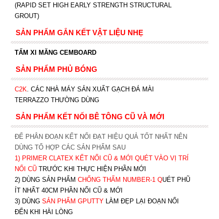
(RAPID SET HIGH EARLY STRENGTH STRUCTURAL
GROUT)
SẢN PHẨM GẮN KẾT VẬT LIỆU NHẸ
TẤM XI MĂNG CEMBOARD
SẢN PHẨM PHỦ BÓNG
C2K
.
CÁC NHÀ MÁY SẢN XUẤT GẠCH ĐÁ MÀI
TERRAZZO THƯỜNG DÙNG
SẢN PHẨM KẾT NỐI BÊ TÔNG CŨ VÀ MỚI
ĐỂ PHÂN ĐOẠN KẾT NỐI ĐẠT HIỆU QUẢ TỐT NHẤT NÊN
DÙNG TỔ HỢP CÁC SẢN PHẨM SAU
1)
PRIMER CLATEX KẾT NỐI CŨ & MỚI QUÉT VÀO VỊ TRÍ
NỐI CŨ
TRƯỚC KHI T
HỰC HIỆN PHẦN MỚI
2) DÙNG SẢN PHẨM
CHỐNG THẤM NUMBER-1
Q
UÉT PHŨ
ÍT NHẤT 40CM PHẦN NỐI CŨ & MỚI
3) DÙNG
SẢN PHẨM GPUTTY
LÀM ĐẸP LẠI ĐOẠN NỐI
ĐẾN KHI HÀI LÒNG