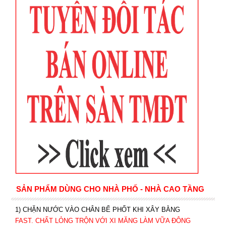
SẢN PHẨM DÙNG CHO NHÀ PHỐ - NHÀ CAO TẦNG
1) CHẶN NƯỚC VÀO CHÂN BỂ PHỐT KHI XÂY BẰNG
FAST. CHẤT LỎNG TRỘN VỚI XI MĂNG LÀM VỮA ĐÔNG