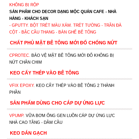
KHÔNG BỊ RỘP
SẢN PHẨM CHO DECOR DẠNG MỘC QUÁN CAFE - NHÀ
HÀNG - KHÁCH SẠN
- GPUTTY. BỘT TRÉT MÀU XÁM. TRÉT TƯỜNG - TRẦN ĐÀ
CỘT - BẬC CẦU THANG - BÀN GHẾ BÊ TÔNG
CHẤT PHỦ MẶT BÊ TÔNG MỚI ĐỔ CHỐNG NỨT
CPROTEC
.
BẢO VỆ MẶT BÊ TÔNG MỚI ĐỔ KHÔNG BỊ
NỨT CHÂN CHIM
KEO CẤY THÉP VÀO BÊ TÔNG
VFIX EPOXY
. KEO CẤY THÉP VÀO BÊ TÔNG 2 THÀNH
PHẦN
SẢN PHẨM DÙNG CHO CÁP DỰ ỨNG LỰC
VPUMP
. VỮA BƠM ỐNG GEN LUỒN CÁP DỰ ỨNG LỰC
NHÀ CAO TẦNG - DẦM CẦU
KEO DÁN GẠCH