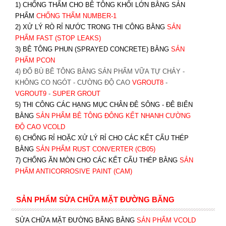
1) CHỐNG THẤM CHO BÊ TÔNG KHỐI LỚN BẰNG SẢN
PHẨM
CHỐNG THẤM NUMBER-1
2) XỬ LÝ RÒ RỈ NƯỚC TRONG THI CÔNG BẰNG
SẢN
PHẨM FAST (STOP LEAKS)
3) BÊ TÔNG PHUN (SPRAYED CONCRETE) BẰNG
SẢN
PHẨM PCON
4) ĐỔ BÙ BÊ TÔNG BẰNG SẢN PHẨM VỮA TỰ CHẢY -
KHÔNG CO NGÓT - CƯỜNG ĐỘ CAO
VGROUT8
-
VGROUT9
-
SUPER GROUT
5) THI CÔNG CÁC HẠNG MỤC CHÂN ĐÊ SÔNG - ĐÊ BIỂN
BẰNG
SẢN PHẨM BÊ TÔNG ĐÔNG KẾT NHANH CƯỜNG
ĐỘ CAO VCOLD
6) CHỐNG RỈ HOẶC XỬ LÝ RỈ CHO CÁC KẾT CẤU THÉP
BẰNG
SẢN PHẨM RUST CONVERTER (CB05)
7) CHỐNG ĂN MÒN CHO CÁC KẾT CẤU THÉP BẰNG
SẢN
PHẨM ANTICORROSIVE PAINT (CAM)
SẢN PHẨM SỬA CHỮA MẶT ĐƯỜNG BĂNG
SỬA CHỮA MẶT ĐƯỜNG BĂNG BẰNG
SẢN PHẨM VCOLD