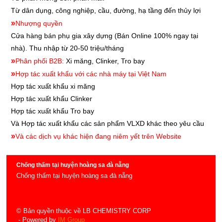
Từ dân dụng, công nghiệp, cầu, đường, hạ tầng đến thủy lợi
»
Nhượng quyền
Cửa hàng bán phụ gia xây dựng
(Bán Online 100% ngay tại
nhà). Thu nhập từ 20-50 triệu/tháng
»
Phân phối B2B:
Xi măng, Clinker, Tro bay
»
Hợp tác xuất khẩu với các nhà máy tại Việt Nam
Hợp tác xuất khẩu xi măng
Hợp tác xuất khẩu
Clinker
Hợp tác xuất khẩu
Tro bay
Và Hợp tác xuất khẩu các sản phẩm VLXD khác theo yêu cầu
»
Và các dịch vụ khác hiện đang niêm yết trên Website
Chống thấm tại huyện hoàng sa đà nẵng
Chống thấm tại huyện hoàng sa đà nẵng
© Bản quyền thuộc về LB CHEMISTRY CORP
- Powered by
IM Group