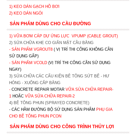
1)
KEO DÁN GẠCH HỒ BƠI
2)
KEO DÁN NGÓI
SẢN PHẨM DÙNG CHO CẦU ĐƯỜNG
1) VỮA BƠM CÁP DỰ ỨNG LỰC
VPUMP (CABLE GROUT)
2) SỬA CHỮA KHE CO GIÃN MẶT CẦU BẰNG
- SẢN PHẨM VGROUT8
( VỊ TRÍ THI CÔNG KHÔNG CẦN
SỬ DỤNG GẤP)
- SẢN PHẨM VCOLD
(VỊ TRÍ THI CÔNG CẦN SỬ DỤNG
NGAY)
3) SỬA CHỮA CÁC CẤU KIỆN BÊ TÔNG SỨT BỂ - HƯ
HỎNG - XUỐNG CẤP BẰNG
-
CONCRETE REPAIR MOTAR
VỮA SỬA CHỮA REPAIR-
1
HOẶC
V
ỮA SỬA CHỮA REPAIR-2
4) BÊ TÔNG PHUN (SPRAYED CONCRETE)
- CÁC HẦM ĐƯỜNG BỘ SỬ DỤNG SẢN PHẨM
PHỤ GIA
CHO BÊ TÔNG PHUN PCON
SẢN PHẨM DÙNG CHO CÔNG TRÌNH THỦY LỢI