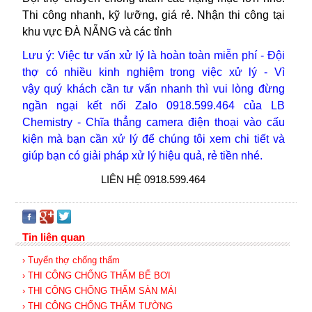
Thi công nhanh, kỹ lưỡng, giá rẻ. Nhận thi công tại
khu vực ĐÀ NẴNG và các tỉnh
Lưu ý: Việc tư vấn xử lý là hoàn toàn miễn phí - Đội
thợ
có nhiều kinh nghiệm trong việc xử lý -
Vì
vậy
quý khách cần tư vấn nhanh thì vui lòng
đừng
ngần ngại kết nối Zalo 0918.599.464 của LB
Chemistry - Chĩa thẳng camera điện thoại vào cấu
kiện mà bạn cần xử lý để chúng tôi xem chi tiết và
giúp bạn có giải pháp xử lý hiệu quả, rẻ tiền nhé.
LIÊN HỆ 0918.599.464
Tin liên quan
› Tuyển thợ chống thấm
› THI CÔNG CHỐNG THẤM BỂ BƠI
› THI CÔNG CHỐNG THẤM SÀN MÁI
› THI CÔNG CHỐNG THẤM TƯỜNG