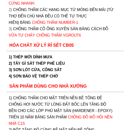
CỨNG NHANH
2)
CHỐNG THẤM CÁC HẠNG MỤC TỪ MÓNG ĐẾN MÁI (TỪ
THỢ ĐẾN CHỦ NHÀ ĐỀU CÓ THỂ TỰ THỰC
HIỆN) BẰNG
CHỐNG THẤM NUMBER-1
3)
CHỐNG THẤM CỔ ỐNG XUYÊN SÀN BẰNG CÁCH ĐỖ
VỮA TỰ CHẢY CHỐNG THẤM VGROUT6
HÓA CHẤT XỬ LÝ RỈ SÉT CB05
1) THÉP MỚI DÍNH MƯA
2) TẨY GỈ SẮT THÉP PHẾ LIỆU
3) SƠN LÓT CỬA, CỔNG SẮT
4) SƠN BẢO VỆ THÉP CHỜ
SẢN PHẨM DÙNG CHO NHÀ XƯỞNG
1) CHỐNG THẤM CHO MẶT TRÊN NỀN BÊ TÔNG ĐỂ
CHỐNG HƠI NƯỚC TỪ LÒNG ĐẤT BỐC LÊN TĂNG ĐỘ
BỀN CHO CÁC LỚP PHỦ MẶT SÀN (HARDENER - EPOXY)
TRÊN 10 NĂM BẰNG SẢN PHẨM
CHỐNG ĐỔ MỒ HÔI NỀN
NHÀ C1S
2) BỘT TĂNG ĐỘ CỨNG BỀ MẶT NỀN BÊ TÔNG