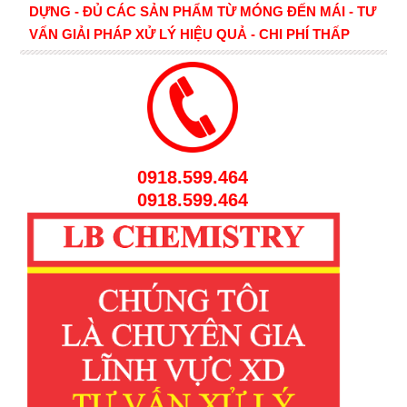
DỰNG - ĐỦ CÁC SẢN PHẨM TỪ MÓNG ĐẾN MÁI - TƯ
VẤN GIẢI PHÁP XỬ LÝ HIỆU QUẢ - CHI PHÍ THẤP
0918.599.464
0918.599.464