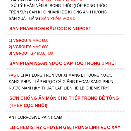
-
XỬ LÝ PHẦN NỀN BỊ BONG TRÓC (LỚP BONG TRÓC
TRÊN 5LY) CẦN KHÔ NHANH ĐỂ KHÔNG ẢNH HƯỞNG
SẢN XUẤT BẰNG
SẢN PHẨM VCOLD
SẢN PHẨM BƠM ĐẦU CỌC KINGPOST
1) VGROUT8
MÁC 800
2) VGROUT6
MÁC 600
3) VGROUT G
P
MÁC 400
SẢN PHẨM NGĂN NƯỚC CẤP TỐC TRONG 1 PHÚT
FAST
. CHẤT LỎNG TRỘN VỚI XI MĂNG BỊT DÒNG NƯỚC
ĐANG PHUN - LẤP ĐƯỢC CẢ GIẾNG KHOAN ĐANG PHUN
NƯỚC MẠNH (KỸ THUẬT LẤP LIÊN HỆ LB CHEMISTRY)
SƠN CHỐNG ĂN MÒN CHO THÉP TRONG BÊ TÔNG
(THÉP CỌC NHỒI)
ANTICORROSIVE PAINT CAM
LB CHEMISTRY CHUYÊN GIA TRONG LĨNH VỰC XÂY