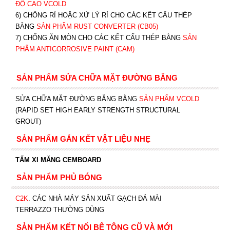
ĐỘ CAO VCOLD
6) CHỐNG RỈ HOẶC XỬ LÝ RỈ CHO CÁC KẾT CẤU THÉP
BẰNG
SẢN PHẨM RUST CONVERTER (CB05)
7) CHỐNG ĂN MÒN CHO CÁC KẾT CẤU THÉP BẰNG
SẢN
PHẨM ANTICORROSIVE PAINT (CAM)
SẢN PHẨM SỬA CHỮA MẶT ĐƯỜNG BĂNG
SỬA CHỮA MẶT ĐƯỜNG BĂNG BẰNG
SẢN PHẨM VCOLD
(RAPID SET HIGH EARLY STRENGTH STRUCTURAL
GROUT)
SẢN PHẨM GẮN KẾT VẬT LIỆU NHẸ
TẤM XI MĂNG CEMBOARD
SẢN PHẨM PHỦ BÓNG
C2K
.
CÁC NHÀ MÁY SẢN XUẤT GẠCH ĐÁ MÀI
TERRAZZO THƯỜNG DÙNG
SẢN PHẨM KẾT NỐI BÊ TÔNG CŨ VÀ MỚI