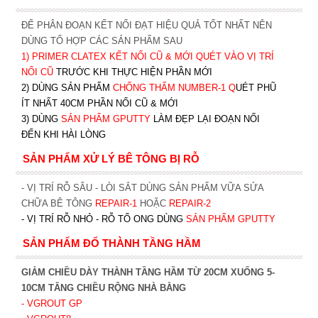
ĐỂ PHÂN ĐOẠN KẾT NỐI ĐẠT HIỆU QUẢ TỐT NHẤT NÊN
DÙNG TỔ HỢP CÁC SẢN PHẨM SAU
1)
PRIMER CLATEX KẾT NỐI CŨ & MỚI QUÉT VÀO VỊ TRÍ
NỐI CŨ
TRƯỚC KHI T
HỰC HIỆN PHẦN MỚI
2) DÙNG SẢN PHẨM
CHỐNG THẤM NUMBER-1
Q
UÉT PHŨ
ÍT NHẤT 40CM PHẦN NỐI CŨ & MỚI
3) DÙNG
SẢN PHẨM GPUTTY
LÀM ĐẸP LẠI ĐOẠN NỐI
ĐẾN KHI HÀI LÒNG
SẢN PHẨM XỬ LÝ BÊ TÔNG BỊ RỖ
- VỊ TRÍ RỖ SÂU - LÒI SẮT DÙNG SẢN PHẨM VỮA SỬA
CHỮA BÊ TÔNG
REPAIR-1
HOẶC
REPAIR-2
- VỊ TRÍ RỖ NHỎ - RỖ TỔ ONG DÙNG
SẢN PHẨM GPUTTY
SẢN PHẨM ĐỔ THÀNH TẦNG HẦM
GIẢM CHIỀU DÀY THÀNH TẦNG HẦM TỪ 20CM XUỐNG 5-
10CM TĂNG CHIỀU RỘNG NHÀ BẰNG
- VGROUT G
P