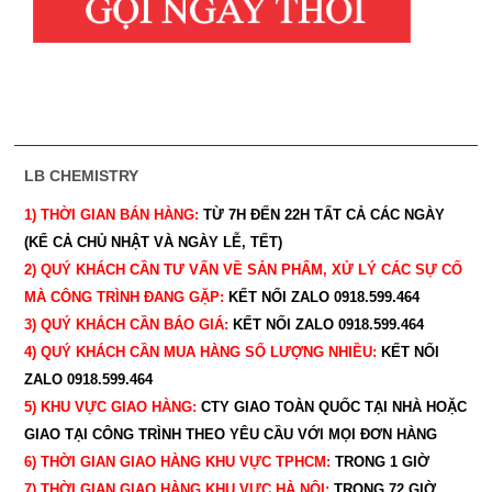
LB CHEMISTRY
1) THỜI GIAN BÁN HÀNG:
TỪ 7H ĐẾN 22H
TẤT CẢ CÁC NGÀY
(KỂ CẢ CHỦ NHẬT VÀ NGÀY LỄ, TẾT)
2) QUÝ KHÁCH CẦN TƯ VẤN VỀ SẢN PHẨM, XỬ LÝ CÁC SỰ CỐ
MÀ CÔNG TRÌNH ĐANG GẶP:
KẾT NỐI ZALO 0918.599.464
3) QUÝ
KHÁCH CẦN BÁO GIÁ:
KẾT NỐI ZALO 0918.599.464
4) QUÝ
KHÁCH CẦN MUA HÀNG SỐ LƯỢNG NHIỀU:
KẾT NỐI
ZALO 0918.599.464
5) KHU VỰC GIAO HÀNG:
CTY GIAO
TOÀN QUỐC TẠI NHÀ HOẶC
GIAO TẠI CÔNG TRÌNH THEO YÊU CẦU
VỚI MỌI ĐƠN HÀNG
6) THỜI GIAN GIAO HÀNG KHU VỰC TPHCM:
TRONG 1 GIỜ
7) THỜI GIAN GIAO HÀNG KHU VỰC HÀ NỘI:
TRONG 72 GIỜ