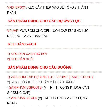
VFIX EPOXY
. KEO CẤY THÉP VÀO BÊ TÔNG 2 THÀNH
PHẦN
SẢN PHẨM DÙNG CHO CÁP DỰ ỨNG LỰC
VPUMP
. VỮA BƠM ỐNG GEN LUỒN CÁP DỰ ỨNG LỰC
NHÀ CAO TẦNG - DẦM CẦU
KEO DÁN GẠCH
1)
KEO DÁN GẠCH HỒ BƠI
2)
KEO DÁN NGÓI
SẢN PHẨM DÙNG CHO CẦU ĐƯỜNG
1) VỮA BƠM CÁP DỰ ỨNG LỰC
VPUMP (CABLE GROUT)
2) SỬA CHỮA KHE CO GIÃN MẶT CẦU BẰNG
- SẢN PHẨM VGROUT8
( VỊ TRÍ THI CÔNG KHÔNG CẦN
SỬ DỤNG GẤP)
- SẢN PHẨM VCOLD
(VỊ TRÍ THI CÔNG CẦN SỬ DỤNG
NGAY)