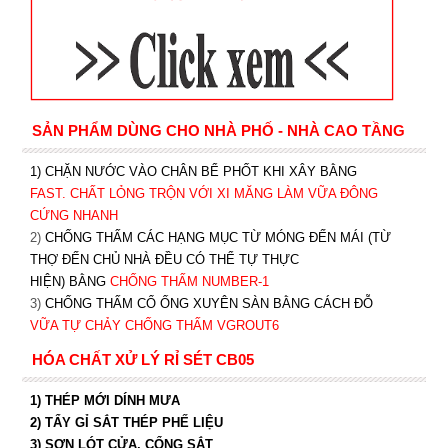
SẢN PHẨM DÙNG CHO NHÀ PHỐ - NHÀ CAO TẦNG
1) CHẶN NƯỚC VÀO CHÂN BỂ PHỐT KHI XÂY BẰNG
FAST. CHẤT LỎNG TRỘN VỚI XI MĂNG LÀM VỮA ĐÔNG
CỨNG NHANH
2)
CHỐNG THẤM CÁC HẠNG MỤC TỪ MÓNG ĐẾN MÁI (TỪ
THỢ ĐẾN CHỦ NHÀ ĐỀU CÓ THỂ TỰ THỰC
HIỆN) BẰNG
CHỐNG THẤM NUMBER-1
3)
CHỐNG THẤM CỔ ỐNG XUYÊN SÀN BẰNG CÁCH ĐỖ
VỮA TỰ CHẢY CHỐNG THẤM VGROUT6
HÓA CHẤT XỬ LÝ RỈ SÉT CB05
1) THÉP MỚI DÍNH MƯA
2) TẨY GỈ SẮT THÉP PHẾ LIỆU
3) SƠN LÓT CỬA, CỔNG SẮT