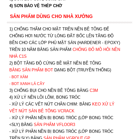
4) SƠN BẢO VỆ THÉP CHỜ
SẢN PHẨM DÙNG CHO NHÀ XƯỞNG
1) CHỐNG THẤM CHO MẶT TRÊN NỀN BÊ TÔNG ĐỂ
CHỐNG HƠI NƯỚC TỪ LÒNG ĐẤT BỐC LÊN TĂNG ĐỘ
BỀN CHO CÁC LỚP PHỦ MẶT SÀN (HARDENER - EPOXY)
TRÊN 10 NĂM BẰNG SẢN PHẨM
CHỐNG ĐỔ MỒ HÔI NỀN
NHÀ C1S
2) BỘT TĂNG ĐỘ CỨNG BỀ MẶT NỀN BÊ TÔNG
BẰNG SẢN PHẨM BOT
DẠNG BỘT (TRUYỀN THỐNG)
- BOT XÁM
- BOT XANH
LÁ CÂY
3) CHỐNG BỤI CHO NỀN BÊ TÔNG BẰNG
C3M
4) XỬ LÝ NỀN LỒI LÕM, BONG TRÓC
- XỬ LÝ CÁC VẾT NỨT CHÂN CHIM: BẰNG
K
EO XỬ LÝ
VẾT NỨT SÀN BÊ TÔNG VCRACK
- XỬ LÝ PHẦN NỀN BỊ BONG TRÓC (LỚP BONG TRÓC
<5LY) BẰNG
SẢN PHẨM VFLOOR3
- XỬ LÝ PHẦN NỀN BỊ BONG TRÓC (LỚP BONG TRÓC
TRÊN 5LY) BẰNG
SẢN PHẨM VGROUT G
P