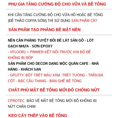
PHỤ GIA TĂNG CƯỜNG ĐỘ CHO VỮA VÀ BÊ TÔNG
KHI CẦN TĂNG CƯỜNG ĐỘ CHO VỮA HỒ HOẶC BÊ TÔNG
(ĐỂ THÁO COFFA SỚM) THÌ SỬ DỤNG
SẢN PHẨM CR7
SẢN PHẨM TẠO PHẲNG BỀ MẶT NỀN
NỀN CẦN PHẲNG TUYỆT ĐỐI ĐỂ LÁT SÀN GỖ - LÓT
GẠCH NHỰA - SƠN EPOXY
- VFLOOR1
+ PRIMER KẾT NỐI TRƯỚC KHI ĐỔ ĐỂ
KHÔNG BỊ RỘP
SẢN PHẨM CHO DECOR DẠNG MỘC QUÁN CAFE - NHÀ
HÀNG - KHÁCH SẠN
- GPUTTY. BỘT TRÉT MÀU XÁM. TRÉT TƯỜNG - TRẦN ĐÀ
CỘT - BẬC CẦU THANG - BÀN GHẾ BÊ TÔNG
CHẤT PHỦ MẶT BÊ TÔNG MỚI ĐỔ CHỐNG NỨT
CPROTEC
.
BẢO VỆ MẶT BÊ TÔNG MỚI ĐỔ KHÔNG BỊ
NỨT CHÂN CHIM
KEO CẤY THÉP VÀO BÊ TÔNG