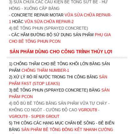
3) SỬA CHỮA CÁC CẤU KIỆN BÊ TÔNG SỨT BỂ - HƯ
HỎNG - XUỐNG CẤP BẰNG
-
CONCRETE REPAIR MOTAR
VỮA SỬA CHỮA REPAIR-
1
HOẶC
V
ỮA SỬA CHỮA REPAIR-2
4) BÊ TÔNG PHUN (SPRAYED CONCRETE)
- CÁC HẦM ĐƯỜNG BỘ SỬ DỤNG SẢN PHẨM
PHỤ GIA
CHO BÊ TÔNG PHUN PCON
SẢN PHẨM DÙNG CHO CÔNG TRÌNH THỦY LỢI
1) CHỐNG THẤM CHO BÊ TÔNG KHỐI LỚN BẰNG SẢN
PHẨM
CHỐNG THẤM NUMBER-1
2) XỬ LÝ RÒ RỈ NƯỚC TRONG THI CÔNG BẰNG
SẢN
PHẨM FAST (STOP LEAKS)
3) BÊ TÔNG PHUN (SPRAYED CONCRETE) BẰNG
SẢN
PHẨM PCON
4) ĐỔ BÙ BÊ TÔNG BẰNG SẢN PHẨM VỮA TỰ CHẢY -
KHÔNG CO NGÓT - CƯỜNG ĐỘ CAO
VGROUT8
-
VGROUT9
-
SUPER GROUT
5) THI CÔNG CÁC HẠNG MỤC CHÂN ĐÊ SÔNG - ĐÊ BIỂN
BẰNG
SẢN PHẨM BÊ TÔNG ĐÔNG KẾT NHANH CƯỜNG