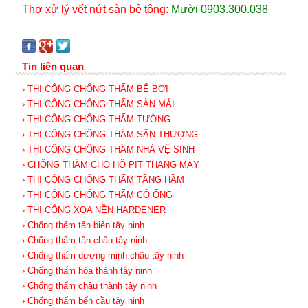
Thợ xử lý vết nứt sàn bê tông:
Mười 0903.300.038
Tin liên quan
› THI CÔNG CHỐNG THẤM BỂ BƠI
› THI CÔNG CHỐNG THẤM SÀN MÁI
› THI CÔNG CHỐNG THẤM TƯỜNG
› THI CÔNG CHỐNG THẤM SÂN THƯỢNG
› THI CÔNG CHỐNG THẤM NHÀ VỆ SINH
› CHỐNG THẤM CHO HỐ PIT THANG MÁY
› THI CÔNG CHỐNG THẤM TẦNG HẦM
› THI CÔNG CHỐNG THẤM CỔ ỐNG
› THI CÔNG XOA NỀN HARDENER
› Chống thấm tân biên tây ninh
› Chống thấm tân châu tây ninh
› Chống thấm dương minh châu tây ninh
› Chống thấm hòa thành tây ninh
› Chống thấm châu thành tây ninh
› Chống thấm bến cầu tây ninh