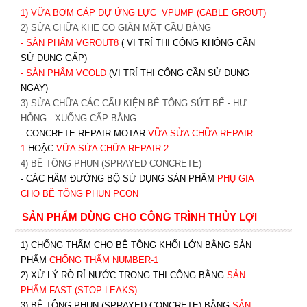
1) VỮA BƠM CÁP DỰ ỨNG LỰC
VPUMP (CABLE GROUT)
2) SỬA CHỮA KHE CO GIÃN MẶT CẦU BẰNG
- SẢN PHẨM VGROUT8
( VỊ TRÍ THI CÔNG KHÔNG CẦN
SỬ DỤNG GẤP)
- SẢN PHẨM VCOLD
(VỊ TRÍ THI CÔNG CẦN SỬ DỤNG
NGAY)
3) SỬA CHỮA CÁC CẤU KIỆN BÊ TÔNG SỨT BỂ - HƯ
HỎNG - XUỐNG CẤP BẰNG
-
CONCRETE REPAIR MOTAR
VỮA SỬA CHỮA REPAIR-
1
HOẶC
V
ỮA SỬA CHỮA REPAIR-2
4) BÊ TÔNG PHUN (SPRAYED CONCRETE)
- CÁC HẦM ĐƯỜNG BỘ SỬ DỤNG SẢN PHẨM
PHỤ GIA
CHO BÊ TÔNG PHUN PCON
SẢN PHẨM DÙNG CHO CÔNG TRÌNH THỦY LỢI
1) CHỐNG THẤM CHO BÊ TÔNG KHỐI LỚN BẰNG SẢN
PHẨM
CHỐNG THẤM NUMBER-1
2) XỬ LÝ RÒ RỈ NƯỚC TRONG THI CÔNG BẰNG
SẢN
PHẨM FAST (STOP LEAKS)
3) BÊ TÔNG PHUN (SPRAYED CONCRETE) BẰNG
SẢN