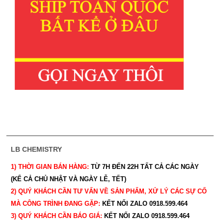
LB CHEMISTRY
1) THỜI GIAN BÁN HÀNG:
TỪ 7H ĐẾN 22H
TẤT CẢ CÁC NGÀY
(KỂ CẢ CHỦ NHẬT VÀ NGÀY LỄ, TẾT)
2) QUÝ KHÁCH CẦN TƯ VẤN VỀ SẢN PHẨM, XỬ LÝ CÁC SỰ CỐ
MÀ CÔNG TRÌNH ĐANG GẶP:
KẾT NỐI ZALO 0918.599.464
3) QUÝ
KHÁCH CẦN BÁO GIÁ:
KẾT NỐI ZALO 0918.599.464