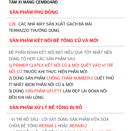
TẤM XI MĂNG CEMBOARD
SẢN PHẨM PHỦ BÓNG
C2K
.
CÁC NHÀ MÁY SẢN XUẤT GẠCH ĐÁ MÀI
TERRAZZO THƯỜNG DÙNG
SẢN PHẨM KẾT NỐI BÊ TÔNG CŨ VÀ MỚI
ĐỂ PHÂN ĐOẠN KẾT NỐI ĐẠT HIỆU QUẢ TỐT NHẤT NÊN
DÙNG TỔ HỢP CÁC SẢN PHẨM SAU
1)
PRIMER CLATEX KẾT NỐI CŨ & MỚI QUÉT VÀO VỊ TRÍ
NỐI CŨ
TRƯỚC KHI T
HỰC HIỆN PHẦN MỚI
2) DÙNG SẢN PHẨM
CHỐNG THẤM NUMBER-1
Q
UÉT PHŨ
ÍT NHẤT 40CM PHẦN NỐI CŨ & MỚI
3) DÙNG
SẢN PHẨM GPUTTY
LÀM ĐẸP LẠI ĐOẠN NỐI
ĐẾN KHI HÀI LÒNG
SẢN PHẨM XỬ LÝ BÊ TÔNG BỊ RỖ
- VỊ TRÍ RỖ SÂU - LÒI SẮT DÙNG SẢN PHẨM VỮA SỬA
CHỮA BÊ TÔNG
REPAIR-1
HOẶC
REPAIR-2