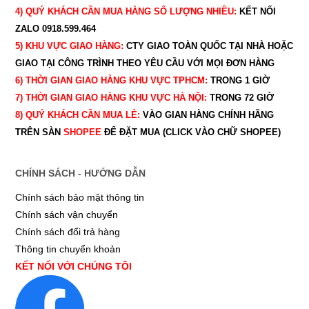
4) QUÝ
KHÁCH CẦN MUA HÀNG SỐ LƯỢNG NHIỀU:
KẾT NỐI
ZALO 0918.599.464
5) KHU VỰC GIAO HÀNG:
CTY GIAO
TOÀN QUỐC TẠI NHÀ HOẶC
GIAO TẠI CÔNG TRÌNH THEO YÊU CẦU
VỚI MỌI ĐƠN HÀNG
6) THỜI GIAN GIAO HÀNG KHU VỰC TPHCM:
TRONG 1 GIỜ
7) THỜI GIAN GIAO HÀNG KHU VỰC HÀ NỘI:
TRONG 72 GIỜ
8) QUÝ
KHÁCH CẦN MUA LẺ:
VÀO GIAN HÀNG CHÍNH HÃNG
TRÊN SÀN
SHOPEE
ĐỂ ĐẶT MUA (CLICK VÀO CHỮ SHOPEE)
CHÍNH SÁCH - HƯỚNG DẪN
Chính sách bảo mật thông tin
Chính sách vận chuyển
Chính sách đổi trả hàng
Thông tin chuyển khoản
KẾT NỐI VỚI CHÚNG TÔI