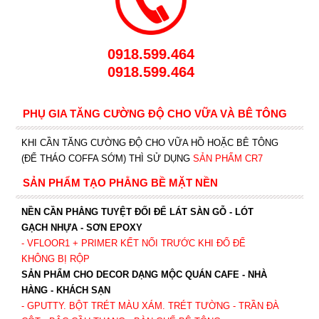
0918.599.464
0918.599.464
PHỤ GIA TĂNG CƯỜNG ĐỘ CHO VỮA VÀ BÊ TÔNG
KHI CẦN TĂNG CƯỜNG ĐỘ CHO VỮA HỒ HOẶC BÊ TÔNG
(ĐỂ THÁO COFFA SỚM) THÌ SỬ DỤNG
SẢN PHẨM CR7
SẢN PHẨM TẠO PHẲNG BỀ MẶT NỀN
NỀN CẦN PHẲNG TUYỆT ĐỐI ĐỂ LÁT SÀN GỖ - LÓT
GẠCH NHỰA - SƠN EPOXY
- VFLOOR1
+ PRIMER KẾT NỐI TRƯỚC KHI ĐỔ ĐỂ
KHÔNG BỊ RỘP
SẢN PHẨM CHO DECOR DẠNG MỘC QUÁN CAFE - NHÀ
HÀNG - KHÁCH SẠN
- GPUTTY. BỘT TRÉT MÀU XÁM. TRÉT TƯỜNG - TRẦN ĐÀ