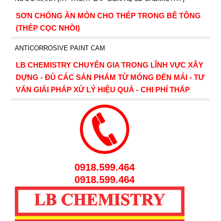
SƠN CHỐNG ĂN MÒN CHO THÉP TRONG BÊ TÔNG
(THÉP CỌC NHỒI)
ANTICORROSIVE PAINT CAM
LB CHEMISTRY CHUYÊN GIA TRONG LĨNH VỰC XÂY
DỰNG - ĐỦ CÁC SẢN PHẨM TỪ MÓNG ĐẾN MÁI - TƯ
VẤN GIẢI PHÁP XỬ LÝ HIỆU QUẢ - CHI PHÍ THẤP
0918.599.464
0918.599.464