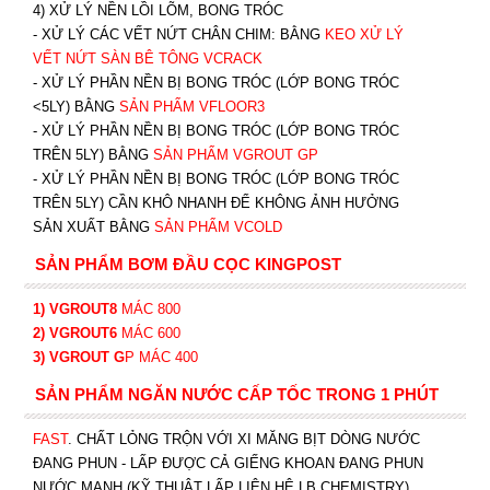
4) XỬ LÝ NỀN LỒI LÕM, BONG TRÓC
- XỬ LÝ CÁC VẾT NỨT CHÂN CHIM: BẰNG
K
EO XỬ LÝ
VẾT NỨT SÀN BÊ TÔNG VCRACK
- XỬ LÝ PHẦN NỀN BỊ BONG TRÓC (LỚP BONG TRÓC
<5LY) BẰNG
SẢN PHẨM VFLOOR3
- XỬ LÝ PHẦN NỀN BỊ BONG TRÓC (LỚP BONG TRÓC
TRÊN 5LY) BẰNG
SẢN PHẨM VGROUT G
P
-
XỬ LÝ PHẦN NỀN BỊ BONG TRÓC (LỚP BONG TRÓC
TRÊN 5LY) CẦN KHÔ NHANH ĐỂ KHÔNG ẢNH HƯỞNG
SẢN XUẤT BẰNG
SẢN PHẨM VCOLD
SẢN PHẨM BƠM ĐẦU CỌC KINGPOST
1) VGROUT8
MÁC 800
2) VGROUT6
MÁC 600
3) VGROUT G
P
MÁC 400
SẢN PHẨM NGĂN NƯỚC CẤP TỐC TRONG 1 PHÚT
FAST
. CHẤT LỎNG TRỘN VỚI XI MĂNG BỊT DÒNG NƯỚC
ĐANG PHUN - LẤP ĐƯỢC CẢ GIẾNG KHOAN ĐANG PHUN
NƯỚC MẠNH (KỸ THUẬT LẤP LIÊN HỆ LB CHEMISTRY)