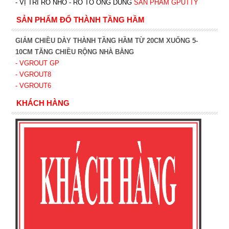
- VỊ TRÍ RỖ NHỎ - RỖ TỔ ONG DÙNG
SẢN PHẨM GPUTTY
SẢN PHẨM ĐỔ THÀNH TẦNG HẦM
GIẢM CHIỀU DÀY THÀNH TẦNG HẦM TỪ 20CM XUỐNG 5-
10CM TĂNG CHIỀU RỘNG NHÀ BẰNG
- VGROUT G
P
- VGROUT8
- VGROUT6
KHÁCH HÀNG