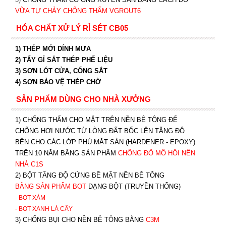
VỮA TỰ CHẢY CHỐNG THẤM VGROUT6
HÓA CHẤT XỬ LÝ RỈ SÉT CB05
1) THÉP MỚI DÍNH MƯA
2) TẨY GỈ SẮT THÉP PHẾ LIỆU
3) SƠN LÓT CỬA, CỔNG SẮT
4) SƠN BẢO VỆ THÉP CHỜ
SẢN PHẨM DÙNG CHO NHÀ XƯỞNG
1) CHỐNG THẤM CHO MẶT TRÊN NỀN BÊ TÔNG ĐỂ
CHỐNG HƠI NƯỚC TỪ LÒNG ĐẤT BỐC LÊN TĂNG ĐỘ
BỀN CHO CÁC LỚP PHỦ MẶT SÀN (HARDENER - EPOXY)
TRÊN 10 NĂM BẰNG SẢN PHẨM
CHỐNG ĐỔ MỒ HÔI NỀN
NHÀ C1S
2) BỘT TĂNG ĐỘ CỨNG BỀ MẶT NỀN BÊ TÔNG
BẰNG SẢN PHẨM BOT
DẠNG BỘT (TRUYỀN THỐNG)
- BOT XÁM
- BOT XANH
LÁ CÂY
3) CHỐNG BỤI CHO NỀN BÊ TÔNG BẰNG
C3M