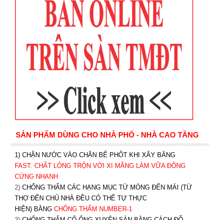
SẢN PHẨM DÙNG CHO NHÀ PHỐ - NHÀ CAO TẦNG
1) CHẶN NƯỚC VÀO CHÂN BỂ PHỐT KHI XÂY BẰNG
FAST. CHẤT LỎNG TRỘN VỚI XI MĂNG LÀM VỮA ĐÔNG
CỨNG NHANH
2)
CHỐNG THẤM CÁC HẠNG MỤC TỪ MÓNG ĐẾN MÁI (TỪ
THỢ ĐẾN CHỦ NHÀ ĐỀU CÓ THỂ TỰ THỰC
HIỆN) BẰNG
CHỐNG THẤM NUMBER-1
3)
CHỐNG THẤM CỔ ỐNG XUYÊN SÀN BẰNG CÁCH ĐỖ