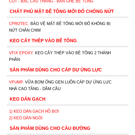
CỘT - BẬC CẦU THANG - BÀN GHẾ BÊ TÔNG
CHẤT PHỦ MẶT BÊ TÔNG MỚI ĐỔ CHỐNG NỨT
CPROTEC
.
BẢO VỆ MẶT BÊ TÔNG MỚI ĐỔ KHÔNG BỊ
NỨT CHÂN CHIM
KEO CẤY THÉP VÀO BÊ TÔNG
VFIX EPOXY
. KEO CẤY THÉP VÀO BÊ TÔNG 2 THÀNH
PHẦN
SẢN PHẨM DÙNG CHO CÁP DỰ ỨNG LỰC
VPUMP
. VỮA BƠM ỐNG GEN LUỒN CÁP DỰ ỨNG LỰC
NHÀ CAO TẦNG - DẦM CẦU
KEO DÁN GẠCH
1)
KEO DÁN GẠCH HỒ BƠI
2)
KEO DÁN NGÓI
SẢN PHẨM DÙNG CHO CẦU ĐƯỜNG