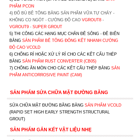
PHẨM PCON
4) ĐỔ BÙ BÊ TÔNG BẰNG SẢN PHẨM VỮA TỰ CHẢY -
KHÔNG CO NGÓT - CƯỜNG ĐỘ CAO
VGROUT8
-
VGROUT9
-
SUPER GROUT
5) THI CÔNG CÁC HẠNG MỤC CHÂN ĐÊ SÔNG - ĐÊ BIỂN
BẰNG
SẢN PHẨM BÊ TÔNG ĐÔNG KẾT NHANH CƯỜNG
ĐỘ CAO VCOLD
6) CHỐNG RỈ HOẶC XỬ LÝ RỈ CHO CÁC KẾT CẤU THÉP
BẰNG
SẢN PHẨM RUST CONVERTER (CB05)
7) CHỐNG ĂN MÒN CHO CÁC KẾT CẤU THÉP BẰNG
SẢN
PHẨM ANTICORROSIVE PAINT (CAM)
SẢN PHẨM SỬA CHỮA MẶT ĐƯỜNG BĂNG
SỬA CHỮA MẶT ĐƯỜNG BĂNG BẰNG
SẢN PHẨM VCOLD
(RAPID SET HIGH EARLY STRENGTH STRUCTURAL
GROUT)
SẢN PHẨM GẮN KẾT VẬT LIỆU NHẸ