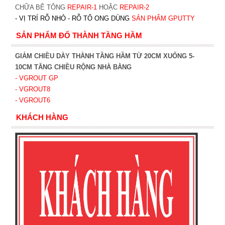
CHỮA BÊ TÔNG
REPAIR-1
HOẶC
REPAIR-2
- VỊ TRÍ RỖ NHỎ - RỖ TỔ ONG DÙNG
SẢN PHẨM GPUTTY
SẢN PHẨM ĐỔ THÀNH TẦNG HẦM
GIẢM CHIỀU DÀY THÀNH TẦNG HẦM TỪ 20CM XUỐNG 5-
10CM TĂNG CHIỀU RỘNG NHÀ BẰNG
- VGROUT G
P
- VGROUT8
- VGROUT6
KHÁCH HÀNG