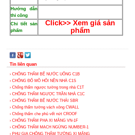
Hướng dẫn
thi công
Click>> Xem giá sản
Chi tiết sản
phẩm
phẩm
Tin liên quan
› CHỐNG THẤM BỂ NƯỚC UỐNG C1B
› CHỐNG ĐỔ MỒ HÔI NỀN NHÀ C1S
› Chống thấm ngược tường trong nhà C1T
› CHỐNG THẤM NGƯỢC TRẦN NHÀ C1C
› CHỐNG THẤM BỂ NƯỚC THẢI SBR
› Chống thấm tường vách xông CWALL
› Chống thấm che phủ vết nứt CROOF
› CHỐNG THẤM PHA XI MĂNG VN-1F
› CHỐNG THẤM MẠCH NGỪNG NUMBER-1
› PHỤ GIA CHỐNG THẤM TƯỜNG XI MĂNG