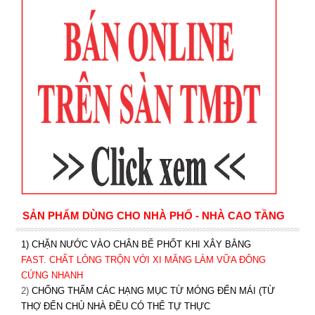
SẢN PHẨM DÙNG CHO NHÀ PHỐ - NHÀ CAO TẦNG
1) CHẶN NƯỚC VÀO CHÂN BỂ PHỐT KHI XÂY BẰNG
FAST. CHẤT LỎNG TRỘN VỚI XI MĂNG LÀM VỮA ĐÔNG
CỨNG NHANH
2)
CHỐNG THẤM CÁC HẠNG MỤC TỪ MÓNG ĐẾN MÁI (TỪ
THỢ ĐẾN CHỦ NHÀ ĐỀU CÓ THỂ TỰ THỰC