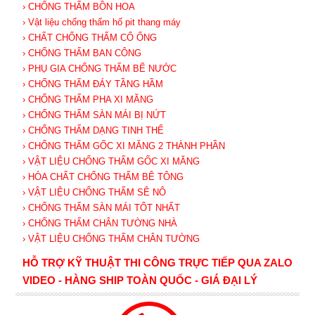
› CHỐNG THẤM BỒN HOA
› Vật liệu chống thấm hố pit thang máy
› CHẤT CHỐNG THẤM CỔ ỐNG
› CHỐNG THẤM BAN CÔNG
› PHỤ GIA CHỐNG THẤM BỂ NƯỚC
› CHỐNG THẤM ĐÁY TẦNG HẦM
› CHỐNG THẤM PHA XI MĂNG
› CHỐNG THẤM SÀN MÁI BỊ NỨT
› CHỐNG THẤM DẠNG TINH THỂ
› CHỐNG THẤM GỐC XI MĂNG 2 THÀNH PHẦN
› VẬT LIỆU CHỐNG THẤM GỐC XI MĂNG
› HÓA CHẤT CHỐNG THẤM BÊ TÔNG
› VẬT LIỆU CHỐNG THẤM SÊ NÔ
› CHỐNG THẤM SÀN MÁI TỐT NHẤT
› CHỐNG THẤM CHÂN TƯỜNG NHÀ
› VẬT LIỆU CHỐNG THẤM CHÂN TƯỜNG
HỖ TRỢ KỸ THUẬT THI CÔNG TRỰC TIẾP QUA ZALO
VIDEO - HÀNG SHIP TOÀN QUỐC - GIÁ ĐẠI LÝ