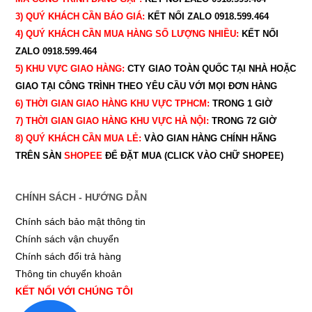
3) QUÝ
KHÁCH CẦN BÁO GIÁ:
KẾT NỐI ZALO 0918.599.464
4) QUÝ
KHÁCH CẦN MUA HÀNG SỐ LƯỢNG NHIỀU:
KẾT NỐI
ZALO 0918.599.464
5) KHU VỰC GIAO HÀNG:
CTY GIAO
TOÀN QUỐC TẠI NHÀ HOẶC
GIAO TẠI CÔNG TRÌNH THEO YÊU CẦU
VỚI MỌI ĐƠN HÀNG
6) THỜI GIAN GIAO HÀNG KHU VỰC TPHCM:
TRONG 1 GIỜ
7) THỜI GIAN GIAO HÀNG KHU VỰC HÀ NỘI:
TRONG 72 GIỜ
8) QUÝ
KHÁCH CẦN MUA LẺ:
VÀO GIAN HÀNG CHÍNH HÃNG
TRÊN SÀN
SHOPEE
ĐỂ ĐẶT MUA (CLICK VÀO CHỮ SHOPEE)
CHÍNH SÁCH - HƯỚNG DẪN
Chính sách bảo mật thông tin
Chính sách vận chuyển
Chính sách đổi trả hàng
Thông tin chuyển khoản
KẾT NỐI VỚI CHÚNG TÔI