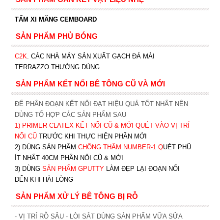
TẤM XI MĂNG CEMBOARD
SẢN PHẨM PHỦ BÓNG
C2K
.
CÁC NHÀ MÁY SẢN XUẤT GẠCH ĐÁ MÀI
TERRAZZO THƯỜNG DÙNG
SẢN PHẨM KẾT NỐI BÊ TÔNG CŨ VÀ MỚI
ĐỂ PHÂN ĐOẠN KẾT NỐI ĐẠT HIỆU QUẢ TỐT NHẤT NÊN
DÙNG TỔ HỢP CÁC SẢN PHẨM SAU
1)
PRIMER CLATEX KẾT NỐI CŨ & MỚI QUÉT VÀO VỊ TRÍ
NỐI CŨ
TRƯỚC KHI T
HỰC HIỆN PHẦN MỚI
2) DÙNG SẢN PHẨM
CHỐNG THẤM NUMBER-1
Q
UÉT PHŨ
ÍT NHẤT 40CM PHẦN NỐI CŨ & MỚI
3) DÙNG
SẢN PHẨM GPUTTY
LÀM ĐẸP LẠI ĐOẠN NỐI
ĐẾN KHI HÀI LÒNG
SẢN PHẨM XỬ LÝ BÊ TÔNG BỊ RỖ
- VỊ TRÍ RỖ SÂU - LÒI SẮT DÙNG SẢN PHẨM VỮA SỬA