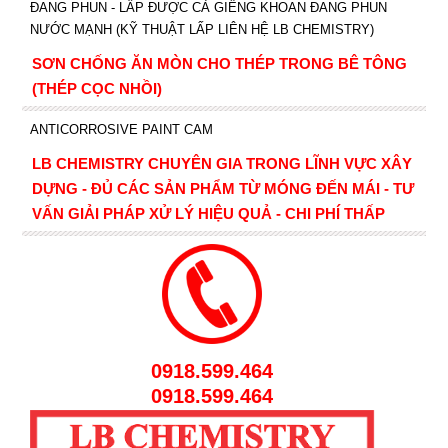
ĐANG PHUN - LẤP ĐƯỢC CẢ GIẾNG KHOAN ĐANG PHUN
NƯỚC MẠNH (KỸ THUẬT LẤP LIÊN HỆ LB CHEMISTRY)
SƠN CHỐNG ĂN MÒN CHO THÉP TRONG BÊ TÔNG
(THÉP CỌC NHỒI)
ANTICORROSIVE PAINT CAM
LB CHEMISTRY CHUYÊN GIA TRONG LĨNH VỰC XÂY
DỰNG - ĐỦ CÁC SẢN PHẨM TỪ MÓNG ĐẾN MÁI - TƯ
VẤN GIẢI PHÁP XỬ LÝ HIỆU QUẢ - CHI PHÍ THẤP
0918.599.464
0918.599.464