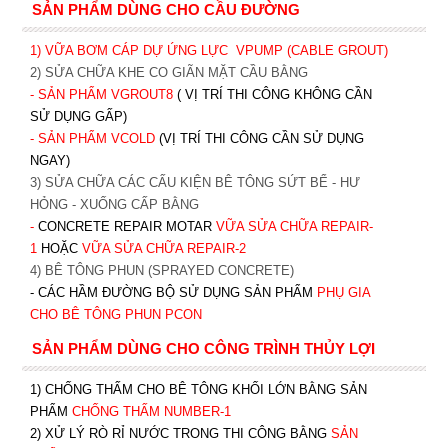
SẢN PHẨM DÙNG CHO CẦU ĐƯỜNG
1) VỮA BƠM CÁP DỰ ỨNG LỰC
VPUMP (CABLE GROUT)
2) SỬA CHỮA KHE CO GIÃN MẶT CẦU BẰNG
- SẢN PHẨM VGROUT8
( VỊ TRÍ THI CÔNG KHÔNG CẦN
SỬ DỤNG GẤP)
- SẢN PHẨM VCOLD
(VỊ TRÍ THI CÔNG CẦN SỬ DỤNG
NGAY)
3) SỬA CHỮA CÁC CẤU KIỆN BÊ TÔNG SỨT BỂ - HƯ
HỎNG - XUỐNG CẤP BẰNG
-
CONCRETE REPAIR MOTAR
VỮA SỬA CHỮA REPAIR-
1
HOẶC
V
ỮA SỬA CHỮA REPAIR-2
4) BÊ TÔNG PHUN (SPRAYED CONCRETE)
- CÁC HẦM ĐƯỜNG BỘ SỬ DỤNG SẢN PHẨM
PHỤ GIA
CHO BÊ TÔNG PHUN PCON
SẢN PHẨM DÙNG CHO CÔNG TRÌNH THỦY LỢI
1) CHỐNG THẤM CHO BÊ TÔNG KHỐI LỚN BẰNG SẢN
PHẨM
CHỐNG THẤM NUMBER-1
2) XỬ LÝ RÒ RỈ NƯỚC TRONG THI CÔNG BẰNG
SẢN