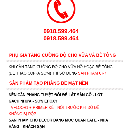
0918.599.464
0918.599.464
PHỤ GIA TĂNG CƯỜNG ĐỘ CHO VỮA VÀ BÊ TÔNG
KHI CẦN TĂNG CƯỜNG ĐỘ CHO VỮA HỒ HOẶC BÊ TÔNG
(ĐỂ THÁO COFFA SỚM) THÌ SỬ DỤNG
SẢN PHẨM CR7
SẢN PHẨM TẠO PHẲNG BỀ MẶT NỀN
NỀN CẦN PHẲNG TUYỆT ĐỐI ĐỂ LÁT SÀN GỖ - LÓT
GẠCH NHỰA - SƠN EPOXY
- VFLOOR1
+ PRIMER KẾT NỐI TRƯỚC KHI ĐỔ ĐỂ
KHÔNG BỊ RỘP
SẢN PHẨM CHO DECOR DẠNG MỘC QUÁN CAFE - NHÀ
HÀNG - KHÁCH SẠN