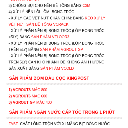
3) CHỐNG BỤI CHO NỀN BÊ TÔNG BẰNG
C3M
4) XỬ LÝ NỀN LỒI LÕM, BONG TRÓC
- XỬ LÝ CÁC VẾT NỨT CHÂN CHIM: BẰNG
K
EO XỬ LÝ
VẾT NỨT SÀN BÊ TÔNG VCRACK
- XỬ LÝ PHẦN NỀN BỊ BONG TRÓC (LỚP BONG TRÓC
<5LY) BẰNG
SẢN PHẨM VFLOOR3
- XỬ LÝ PHẦN NỀN BỊ BONG TRÓC (LỚP BONG TRÓC
TRÊN 5LY) BẰNG
SẢN PHẨM VGROUT G
P
-
XỬ LÝ PHẦN NỀN BỊ BONG TRÓC (LỚP BONG TRÓC
TRÊN 5LY) CẦN KHÔ NHANH ĐỂ KHÔNG ẢNH HƯỞNG
SẢN XUẤT BẰNG
SẢN PHẨM VCOLD
SẢN PHẨM BƠM ĐẦU CỌC KINGPOST
1) VGROUT8
MÁC 800
2) VGROUT6
MÁC 600
3) VGROUT G
P
MÁC 400
SẢN PHẨM NGĂN NƯỚC CẤP TỐC TRONG 1 PHÚT
FAST
. CHẤT LỎNG TRỘN VỚI XI MĂNG BỊT DÒNG NƯỚC