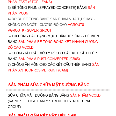
PHẨM FAST (STOP LEAKS)
3) BÊ TÔNG PHUN (SPRAYED CONCRETE) BẰNG
SẢN
PHẨM PCON
4) ĐỔ BÙ BÊ TÔNG BẰNG SẢN PHẨM VỮA TỰ CHẢY -
KHÔNG CO NGÓT - CƯỜNG ĐỘ CAO
VGROUT8
-
VGROUT9
-
SUPER GROUT
5) THI CÔNG CÁC HẠNG MỤC CHÂN ĐÊ SÔNG - ĐÊ BIỂN
BẰNG
SẢN PHẨM BÊ TÔNG ĐÔNG KẾT NHANH CƯỜNG
ĐỘ CAO VCOLD
6) CHỐNG RỈ HOẶC XỬ LÝ RỈ CHO CÁC KẾT CẤU THÉP
BẰNG
SẢN PHẨM RUST CONVERTER (CB05)
7) CHỐNG ĂN MÒN CHO CÁC KẾT CẤU THÉP BẰNG
SẢN
PHẨM ANTICORROSIVE PAINT (CAM)
SẢN PHẨM SỬA CHỮA MẶT ĐƯỜNG BĂNG
SỬA CHỮA MẶT ĐƯỜNG BĂNG BẰNG
SẢN PHẨM VCOLD
(RAPID SET HIGH EARLY STRENGTH STRUCTURAL
GROUT)
SẢN PHẨM GẮN KẾT VẬT LIỆU NHẸ