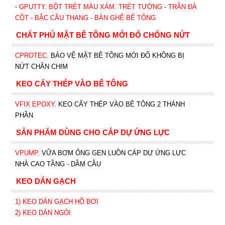
- GPUTTY. BỘT TRÉT MÀU XÁM. TRÉT TƯỜNG - TRẦN ĐÀ
CỘT - BẬC CẦU THANG - BÀN GHẾ BÊ TÔNG
CHẤT PHỦ MẶT BÊ TÔNG MỚI ĐỔ CHỐNG NỨT
CPROTEC
.
BẢO VỆ MẶT BÊ TÔNG MỚI ĐỔ KHÔNG BỊ
NỨT CHÂN CHIM
KEO CẤY THÉP VÀO BÊ TÔNG
VFIX EPOXY
. KEO CẤY THÉP VÀO BÊ TÔNG 2 THÀNH
PHẦN
SẢN PHẨM DÙNG CHO CÁP DỰ ỨNG LỰC
VPUMP
. VỮA BƠM ỐNG GEN LUỒN CÁP DỰ ỨNG LỰC
NHÀ CAO TẦNG - DẦM CẦU
KEO DÁN GẠCH
1)
KEO DÁN GẠCH HỒ BƠI
2)
KEO DÁN NGÓI