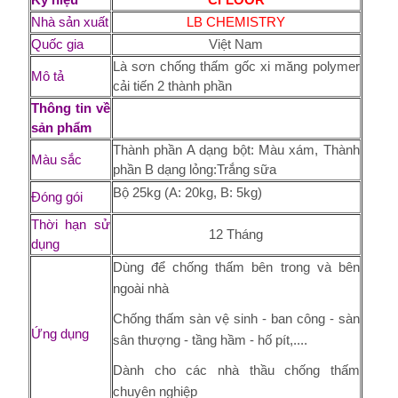
Nhà sản xuất
LB CHEMISTRY
Quốc gia
Việt Nam
Là sơn chống thấm gốc xi măng polymer
Mô tả
cải tiến 2 thành phần
Thông tin về
sản phẩm
Thành phần A dạng bột: Màu xám, Thành
Màu sắc
phần B dạng lỏng:Trắng sữa
Bộ 25kg (A: 20kg, B: 5kg)
Đóng gói
Thời hạn sử
12 Tháng
dụng
Dùng để chống thấm bên trong và bên
ngoài nhà
Chống thấm sàn vệ sinh - ban công - sàn
Ứng dụng
sân thượng - tầng hầm - hố pít,....
Dành cho các nhà thầu chống thấm
chuyên nghiệp