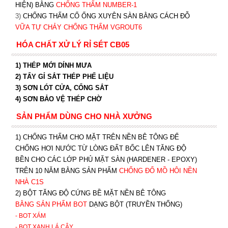
HIỆN) BẰNG
CHỐNG THẤM NUMBER-1
3)
CHỐNG THẤM CỔ ỐNG XUYÊN SÀN BẰNG CÁCH ĐỖ
VỮA TỰ CHẢY CHỐNG THẤM VGROUT6
HÓA CHẤT XỬ LÝ RỈ SÉT CB05
1) THÉP MỚI DÍNH MƯA
2) TẨY GỈ SẮT THÉP PHẾ LIỆU
3) SƠN LÓT CỬA, CỔNG SẮT
4) SƠN BẢO VỆ THÉP CHỜ
SẢN PHẨM DÙNG CHO NHÀ XƯỞNG
1) CHỐNG THẤM CHO MẶT TRÊN NỀN BÊ TÔNG ĐỂ
CHỐNG HƠI NƯỚC TỪ LÒNG ĐẤT BỐC LÊN TĂNG ĐỘ
BỀN CHO CÁC LỚP PHỦ MẶT SÀN (HARDENER - EPOXY)
TRÊN 10 NĂM BẰNG SẢN PHẨM
CHỐNG ĐỔ MỒ HÔI NỀN
NHÀ C1S
2) BỘT TĂNG ĐỘ CỨNG BỀ MẶT NỀN BÊ TÔNG
BẰNG SẢN PHẨM BOT
DẠNG BỘT (TRUYỀN THỐNG)
- BOT XÁM
- BOT XANH
LÁ CÂY