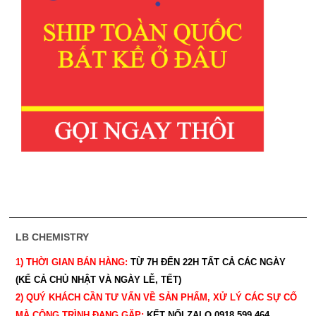
LB CHEMISTRY
1) THỜI GIAN BÁN HÀNG:
TỪ 7H ĐẾN 22H
TẤT CẢ CÁC NGÀY
(KỂ CẢ CHỦ NHẬT VÀ NGÀY LỄ, TẾT)
2) QUÝ KHÁCH CẦN TƯ VẤN VỀ SẢN PHẨM, XỬ LÝ CÁC SỰ CỐ
MÀ CÔNG TRÌNH ĐANG GẶP:
KẾT NỐI ZALO 0918.599.464