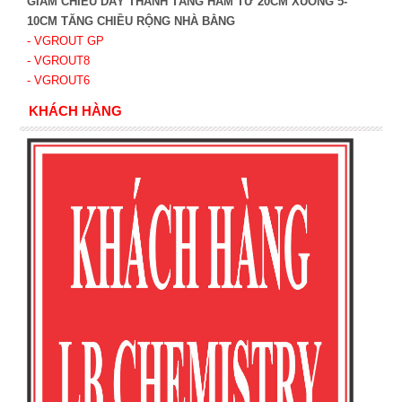
GIẢM CHIỀU DÀY THÀNH TẦNG HẦM TỪ 20CM XUỐNG 5-
10CM TĂNG CHIỀU RỘNG NHÀ BẰNG
- VGROUT G
P
- VGROUT8
- VGROUT6
KHÁCH HÀNG