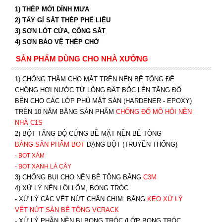
1) THÉP MỚI DÍNH MƯA
2) TẨY GỈ SẮT THÉP PHẾ LIỆU
3) SƠN LÓT CỬA, CỔNG SẮT
4) SƠN BẢO VỆ THÉP CHỜ
SẢN PHẨM DÙNG CHO NHÀ XƯỞNG
1) CHỐNG THẤM CHO MẶT TRÊN NỀN BÊ TÔNG ĐỂ
CHỐNG HƠI NƯỚC TỪ LÒNG ĐẤT BỐC LÊN TĂNG ĐỘ
BỀN CHO CÁC LỚP PHỦ MẶT SÀN (HARDENER - EPOXY)
TRÊN 10 NĂM BẰNG SẢN PHẨM
CHỐNG ĐỔ MỒ HÔI NỀN
NHÀ C1S
2) BỘT TĂNG ĐỘ CỨNG BỀ MẶT NỀN BÊ TÔNG
BẰNG SẢN PHẨM BOT
DẠNG BỘT (TRUYỀN THỐNG)
- BOT XÁM
- BOT XANH
LÁ CÂY
3) CHỐNG BỤI CHO NỀN BÊ TÔNG BẰNG
C3M
4) XỬ LÝ NỀN LỒI LÕM, BONG TRÓC
- XỬ LÝ CÁC VẾT NỨT CHÂN CHIM: BẰNG
K
EO XỬ LÝ
VẾT NỨT SÀN BÊ TÔNG VCRACK
- XỬ LÝ PHẦN NỀN BỊ BONG TRÓC (LỚP BONG TRÓC