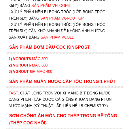
<5LY) BẰNG
SẢN PHẨM VFLOOR3
- XỬ LÝ PHẦN NỀN BỊ BONG TRÓC (LỚP BONG TRÓC
TRÊN 5LY) BẰNG
SẢN PHẨM VGROUT G
P
-
XỬ LÝ PHẦN NỀN BỊ BONG TRÓC (LỚP BONG TRÓC
TRÊN 5LY) CẦN KHÔ NHANH ĐỂ KHÔNG ẢNH HƯỞNG
SẢN XUẤT BẰNG
SẢN PHẨM VCOLD
SẢN PHẨM BƠM ĐẦU CỌC KINGPOST
1) VGROUT8
MÁC 800
2) VGROUT6
MÁC 600
3) VGROUT G
P
MÁC 400
SẢN PHẨM NGĂN NƯỚC CẤP TỐC TRONG 1 PHÚT
FAST
. CHẤT LỎNG TRỘN VỚI XI MĂNG BỊT DÒNG NƯỚC
ĐANG PHUN - LẤP ĐƯỢC CẢ GIẾNG KHOAN ĐANG PHUN
NƯỚC MẠNH (KỸ THUẬT LẤP LIÊN HỆ LB CHEMISTRY)
SƠN CHỐNG ĂN MÒN CHO THÉP TRONG BÊ TÔNG
(THÉP CỌC NHỒI)