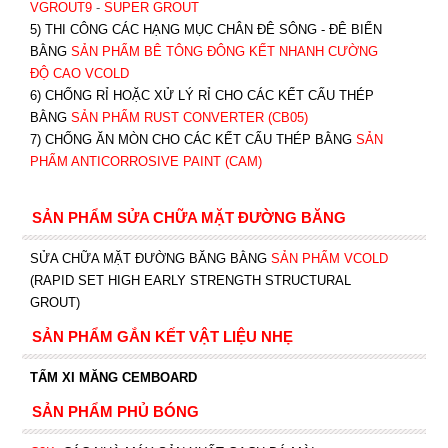
VGROUT9
-
SUPER GROUT
5) THI CÔNG CÁC HẠNG MỤC CHÂN ĐÊ SÔNG - ĐÊ BIỂN
BẰNG
SẢN PHẨM BÊ TÔNG ĐÔNG KẾT NHANH CƯỜNG
ĐỘ CAO VCOLD
6) CHỐNG RỈ HOẶC XỬ LÝ RỈ CHO CÁC KẾT CẤU THÉP
BẰNG
SẢN PHẨM RUST CONVERTER (CB05)
7) CHỐNG ĂN MÒN CHO CÁC KẾT CẤU THÉP BẰNG
SẢN
PHẨM ANTICORROSIVE PAINT (CAM)
SẢN PHẨM SỬA CHỮA MẶT ĐƯỜNG BĂNG
SỬA CHỮA MẶT ĐƯỜNG BĂNG BẰNG
SẢN PHẨM VCOLD
(RAPID SET HIGH EARLY STRENGTH STRUCTURAL
GROUT)
SẢN PHẨM GẮN KẾT VẬT LIỆU NHẸ
TẤM XI MĂNG CEMBOARD
SẢN PHẨM PHỦ BÓNG