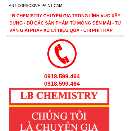
ANTICORROSIVE PAINT CAM
LB CHEMISTRY CHUYÊN GIA TRONG LĨNH VỰC XÂY
DỰNG - ĐỦ CÁC SẢN PHẨM TỪ MÓNG ĐẾN MÁI - TƯ
VẤN GIẢI PHÁP XỬ LÝ HIỆU QUẢ - CHI PHÍ THẤP
0918.599.464
0918.599.464