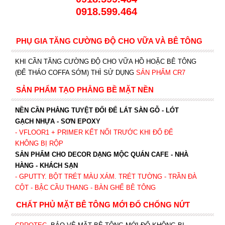
0918.599.464
PHỤ GIA TĂNG CƯỜNG ĐỘ CHO VỮA VÀ BÊ TÔNG
KHI CẦN TĂNG CƯỜNG ĐỘ CHO VỮA HỒ HOẶC BÊ TÔNG
(ĐỂ THÁO COFFA SỚM) THÌ SỬ DỤNG
SẢN PHẨM CR7
SẢN PHẨM TẠO PHẲNG BỀ MẶT NỀN
NỀN CẦN PHẲNG TUYỆT ĐỐI ĐỂ LÁT SÀN GỖ - LÓT
GẠCH NHỰA - SƠN EPOXY
- VFLOOR1
+ PRIMER KẾT NỐI TRƯỚC KHI ĐỔ ĐỂ
KHÔNG BỊ RỘP
SẢN PHẨM CHO DECOR DẠNG MỘC QUÁN CAFE - NHÀ
HÀNG - KHÁCH SẠN
- GPUTTY. BỘT TRÉT MÀU XÁM. TRÉT TƯỜNG - TRẦN ĐÀ
CỘT - BẬC CẦU THANG - BÀN GHẾ BÊ TÔNG
CHẤT PHỦ MẶT BÊ TÔNG MỚI ĐỔ CHỐNG NỨT