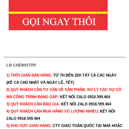
LB CHEMISTRY
1) THỜI GIAN BÁN HÀNG:
TỪ 7H ĐẾN 22H
TẤT CẢ CÁC NGÀY
(KỂ CẢ CHỦ NHẬT VÀ NGÀY LỄ, TẾT)
2) QUÝ KHÁCH CẦN TƯ VẤN VỀ SẢN PHẨM, XỬ LÝ CÁC SỰ CỐ
MÀ CÔNG TRÌNH ĐANG GẶP:
KẾT NỐI ZALO 0918.599.464
3) QUÝ
KHÁCH CẦN BÁO GIÁ:
KẾT NỐI ZALO 0918.599.464
4) QUÝ
KHÁCH CẦN MUA HÀNG SỐ LƯỢNG NHIỀU:
KẾT NỐI
ZALO 0918.599.464
5) KHU VỰC GIAO HÀNG:
CTY GIAO
TOÀN QUỐC TẠI NHÀ HOẶC