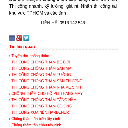
Thi công nhanh, kỹ lưỡng, giá rẻ. Nhận thi công tại
khu vực TPHCM và các tỉnh
LIÊN HỆ: 0918 142 548
Tin liên quan
› Tuyển thợ chống thấm
› THI CÔNG CHỐNG THẤM BỂ BƠI
› THI CÔNG CHỐNG THẤM SÀN MÁI
› THI CÔNG CHỐNG THẤM TƯỜNG
› THI CÔNG CHỐNG THẤM SÂN THƯỢNG
› THI CÔNG CHỐNG THẤM NHÀ VỆ SINH
› CHỐNG THẤM CHO HỐ PIT THANG MÁY
› THI CÔNG CHỐNG THẤM TẦNG HẦM
› THI CÔNG CHỐNG THẤM CỔ ỐNG
› THI CÔNG XOA NỀN HARDENER
› Chống thấm tân biên tây ninh
› Chống thấm tân châu tây ninh