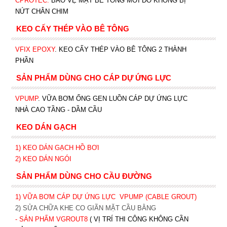
CPROTEC
.
BẢO VỆ MẶT BÊ TÔNG MỚI ĐỔ KHÔNG BỊ
NỨT CHÂN CHIM
KEO CẤY THÉP VÀO BÊ TÔNG
VFIX EPOXY
. KEO CẤY THÉP VÀO BÊ TÔNG 2 THÀNH
PHẦN
SẢN PHẨM DÙNG CHO CÁP DỰ ỨNG LỰC
VPUMP
. VỮA BƠM ỐNG GEN LUỒN CÁP DỰ ỨNG LỰC
NHÀ CAO TẦNG - DẦM CẦU
KEO DÁN GẠCH
1)
KEO DÁN GẠCH HỒ BƠI
2)
KEO DÁN NGÓI
SẢN PHẨM DÙNG CHO CẦU ĐƯỜNG
1) VỮA BƠM CÁP DỰ ỨNG LỰC
VPUMP (CABLE GROUT)
2) SỬA CHỮA KHE CO GIÃN MẶT CẦU BẰNG
- SẢN PHẨM VGROUT8
( VỊ TRÍ THI CÔNG KHÔNG CẦN