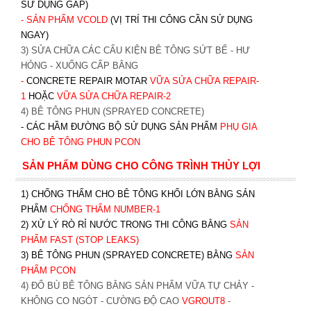
SỬ DỤNG GẤP)
- SẢN PHẨM VCOLD
(VỊ TRÍ THI CÔNG CẦN SỬ DỤNG
NGAY)
3) SỬA CHỮA CÁC CẤU KIỆN BÊ TÔNG SỨT BỂ - HƯ
HỎNG - XUỐNG CẤP BẰNG
-
CONCRETE REPAIR MOTAR
VỮA SỬA CHỮA REPAIR-
1
HOẶC
V
ỮA SỬA CHỮA REPAIR-2
4) BÊ TÔNG PHUN (SPRAYED CONCRETE)
- CÁC HẦM ĐƯỜNG BỘ SỬ DỤNG SẢN PHẨM
PHỤ GIA
CHO BÊ TÔNG PHUN PCON
SẢN PHẨM DÙNG CHO CÔNG TRÌNH THỦY LỢI
1) CHỐNG THẤM CHO BÊ TÔNG KHỐI LỚN BẰNG SẢN
PHẨM
CHỐNG THẤM NUMBER-1
2) XỬ LÝ RÒ RỈ NƯỚC TRONG THI CÔNG BẰNG
SẢN
PHẨM FAST (STOP LEAKS)
3) BÊ TÔNG PHUN (SPRAYED CONCRETE) BẰNG
SẢN
PHẨM PCON
4) ĐỔ BÙ BÊ TÔNG BẰNG SẢN PHẨM VỮA TỰ CHẢY -
KHÔNG CO NGÓT - CƯỜNG ĐỘ CAO
VGROUT8
-