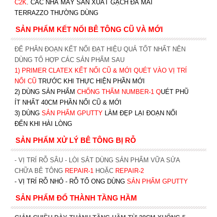
C2K
.
CÁC NHÀ MÁY SẢN XUẤT GẠCH ĐÁ MÀI
TERRAZZO THƯỜNG DÙNG
SẢN PHẨM KẾT NỐI BÊ TÔNG CŨ VÀ MỚI
ĐỂ PHÂN ĐOẠN KẾT NỐI ĐẠT HIỆU QUẢ TỐT NHẤT NÊN
DÙNG TỔ HỢP CÁC SẢN PHẨM SAU
1)
PRIMER CLATEX KẾT NỐI CŨ & MỚI QUÉT VÀO VỊ TRÍ
NỐI CŨ
TRƯỚC KHI T
HỰC HIỆN PHẦN MỚI
2) DÙNG SẢN PHẨM
CHỐNG THẤM NUMBER-1
Q
UÉT PHŨ
ÍT NHẤT 40CM PHẦN NỐI CŨ & MỚI
3) DÙNG
SẢN PHẨM GPUTTY
LÀM ĐẸP LẠI ĐOẠN NỐI
ĐẾN KHI HÀI LÒNG
SẢN PHẨM XỬ LÝ BÊ TÔNG BỊ RỖ
- VỊ TRÍ RỖ SÂU - LÒI SẮT DÙNG SẢN PHẨM VỮA SỬA
CHỮA BÊ TÔNG
REPAIR-1
HOẶC
REPAIR-2
- VỊ TRÍ RỖ NHỎ - RỖ TỔ ONG DÙNG
SẢN PHẨM GPUTTY
SẢN PHẨM ĐỔ THÀNH TẦNG HẦM