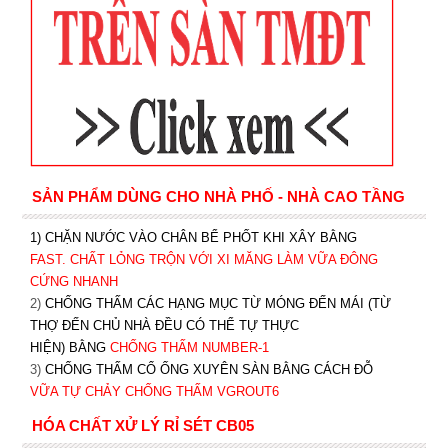
SẢN PHẨM DÙNG CHO NHÀ PHỐ - NHÀ CAO TẦNG
1) CHẶN NƯỚC VÀO CHÂN BỂ PHỐT KHI XÂY BẰNG
FAST. CHẤT LỎNG TRỘN VỚI XI MĂNG LÀM VỮA ĐÔNG
CỨNG NHANH
2)
CHỐNG THẤM CÁC HẠNG MỤC TỪ MÓNG ĐẾN MÁI (TỪ
THỢ ĐẾN CHỦ NHÀ ĐỀU CÓ THỂ TỰ THỰC
HIỆN) BẰNG
CHỐNG THẤM NUMBER-1
3)
CHỐNG THẤM CỔ ỐNG XUYÊN SÀN BẰNG CÁCH ĐỖ
VỮA TỰ CHẢY CHỐNG THẤM VGROUT6
HÓA CHẤT XỬ LÝ RỈ SÉT CB05