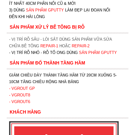
ÍT NHẤT 40CM PHẦN NỐI CŨ & MỚI
3) DÙNG
SẢN PHẨM GPUTTY
LÀM ĐẸP LẠI ĐOẠN NỐI
ĐẾN KHI HÀI LÒNG
SẢN PHẨM XỬ LÝ BÊ TÔNG BỊ RỖ
- VỊ TRÍ RỖ SÂU - LÒI SẮT DÙNG SẢN PHẨM VỮA SỬA
CHỮA BÊ TÔNG
REPAIR-1
HOẶC
REPAIR-2
- VỊ TRÍ RỖ NHỎ - RỖ TỔ ONG DÙNG
SẢN PHẨM GPUTTY
SẢN PHẨM ĐỔ THÀNH TẦNG HẦM
GIẢM CHIỀU DÀY THÀNH TẦNG HẦM TỪ 20CM XUỐNG 5-
10CM TĂNG CHIỀU RỘNG NHÀ BẰNG
- VGROUT G
P
- VGROUT8
- VGROUT6
KHÁCH HÀNG