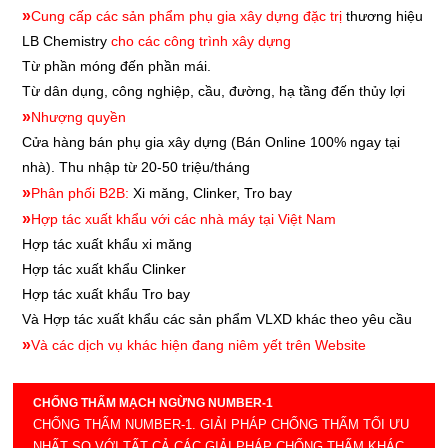
»
Cung cấp các sản phẩm phụ gia xây dựng đặc trị
thương hiệu
LB Chemistry
cho các công trình xây dựng
Từ phần móng đến phần mái.
Từ dân dụng, công nghiệp, cầu, đường, hạ tầng đến thủy lợi
»
Nhượng quyền
Cửa hàng bán phụ gia xây dựng
(Bán Online 100% ngay tại
nhà). Thu nhập từ 20-50 triệu/tháng
»
Phân phối B2B:
Xi măng, Clinker, Tro bay
»
Hợp tác xuất khẩu với các nhà máy tại Việt Nam
Hợp tác xuất khẩu xi măng
Hợp tác xuất khẩu
Clinker
Hợp tác xuất khẩu
Tro bay
Và Hợp tác xuất khẩu các sản phẩm VLXD khác theo yêu cầu
»
Và các dịch vụ khác hiện đang niêm yết trên Website
CHỐNG THẤM MẠCH NGỪNG NUMBER-1
CHỐNG THẤM NUMBER-1. GIẢI PHÁP CHỐNG THẤM TỐI ƯU
NHẤT SO VỚI TẤT CẢ CÁC GIẢI PHÁP CHỐNG THẤM KHÁC.