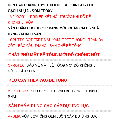
NỀN CẦN PHẲNG TUYỆT ĐỐI ĐỂ LÁT SÀN GỖ - LÓT
GẠCH NHỰA - SƠN EPOXY
- VFLOOR1
+ PRIMER KẾT NỐI TRƯỚC KHI ĐỔ ĐỂ
KHÔNG BỊ RỘP
SẢN PHẨM CHO DECOR DẠNG MỘC QUÁN CAFE - NHÀ
HÀNG - KHÁCH SẠN
- GPUTTY. BỘT TRÉT MÀU XÁM. TRÉT TƯỜNG - TRẦN ĐÀ
CỘT - BẬC CẦU THANG - BÀN GHẾ BÊ TÔNG
CHẤT PHỦ MẶT BÊ TÔNG MỚI ĐỔ CHỐNG NỨT
CPROTEC
.
BẢO VỆ MẶT BÊ TÔNG MỚI ĐỔ KHÔNG BỊ
NỨT CHÂN CHIM
KEO CẤY THÉP VÀO BÊ TÔNG
VFIX EPOXY
. KEO CẤY THÉP VÀO BÊ TÔNG 2 THÀNH
PHẦN
SẢN PHẨM DÙNG CHO CÁP DỰ ỨNG LỰC
VPUMP
. VỮA BƠM ỐNG GEN LUỒN CÁP DỰ ỨNG LỰC