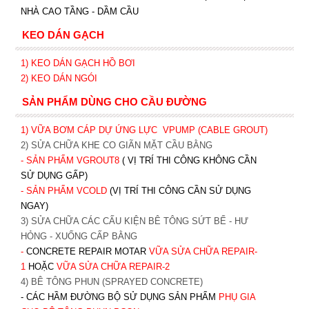
NHÀ CAO TẦNG - DẦM CẦU
KEO DÁN GẠCH
1)
KEO DÁN GẠCH HỒ BƠI
2)
KEO DÁN NGÓI
SẢN PHẨM DÙNG CHO CẦU ĐƯỜNG
1) VỮA BƠM CÁP DỰ ỨNG LỰC
VPUMP (CABLE GROUT)
2) SỬA CHỮA KHE CO GIÃN MẶT CẦU BẰNG
- SẢN PHẨM VGROUT8
( VỊ TRÍ THI CÔNG KHÔNG CẦN
SỬ DỤNG GẤP)
- SẢN PHẨM VCOLD
(VỊ TRÍ THI CÔNG CẦN SỬ DỤNG
NGAY)
3) SỬA CHỮA CÁC CẤU KIỆN BÊ TÔNG SỨT BỂ - HƯ
HỎNG - XUỐNG CẤP BẰNG
-
CONCRETE REPAIR MOTAR
VỮA SỬA CHỮA REPAIR-
1
HOẶC
V
ỮA SỬA CHỮA REPAIR-2
4) BÊ TÔNG PHUN (SPRAYED CONCRETE)
- CÁC HẦM ĐƯỜNG BỘ SỬ DỤNG SẢN PHẨM
PHỤ GIA