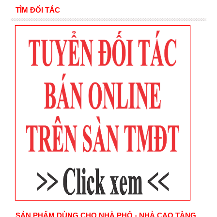
TÌM ĐỐI TÁC
SẢN PHẨM DÙNG CHO NHÀ PHỐ - NHÀ CAO TẦNG