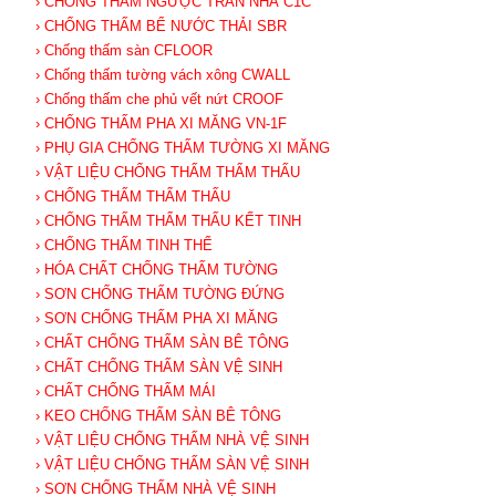
› CHỐNG THẤM NGƯỢC TRẦN NHÀ C1C
› CHỐNG THẤM BỂ NƯỚC THẢI SBR
› Chống thấm sàn CFLOOR
› Chống thấm tường vách xông CWALL
› Chống thấm che phủ vết nứt CROOF
› CHỐNG THẤM PHA XI MĂNG VN-1F
› PHỤ GIA CHỐNG THẤM TƯỜNG XI MĂNG
› VẬT LIỆU CHỐNG THẤM THẨM THẤU
› CHỐNG THẤM THẨM THẤU
› CHỐNG THẤM THẨM THẤU KẾT TINH
› CHỐNG THẤM TINH THỂ
› HÓA CHẤT CHỐNG THẤM TƯỜNG
› SƠN CHỐNG THẤM TƯỜNG ĐỨNG
› SƠN CHỐNG THẤM PHA XI MĂNG
› CHẤT CHỐNG THẤM SÀN BÊ TÔNG
› CHẤT CHỐNG THẤM SÀN VỆ SINH
› CHẤT CHỐNG THẤM MÁI
› KEO CHỐNG THẤM SÀN BÊ TÔNG
› VẬT LIỆU CHỐNG THẤM NHÀ VỆ SINH
› VẬT LIỆU CHỐNG THẤM SÀN VỆ SINH
› SƠN CHỐNG THẤM NHÀ VỆ SINH