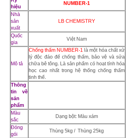
NUMBER-1
hiệu
Nhà
sản
LB CHEMISTRY
xuất
Quốc
Việt Nam
gia
Chống thấm NUMBER-1
là một hóa chất xử
lý độc đáo để chống thấm, bảo vệ và sửa
Mô tả
chữa bê tông. Là sản phẩm có hoạt tính hóa
học cao nhất trong hệ thống chống thấm
tinh thể.
Thông
tin về
sản
phẩm
Màu
Dạng bột: Màu xám
sắc
Đóng
Thùng 5kg / Thùng 25kg
gói