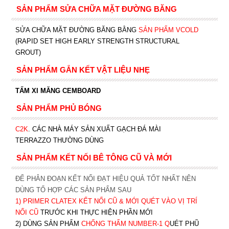
SẢN PHẨM SỬA CHỮA MẶT ĐƯỜNG BĂNG
SỬA CHỮA MẶT ĐƯỜNG BĂNG BẰNG
SẢN PHẨM VCOLD
(RAPID SET HIGH EARLY STRENGTH STRUCTURAL
GROUT)
SẢN PHẨM GẮN KẾT VẬT LIỆU NHẸ
TẤM XI MĂNG CEMBOARD
SẢN PHẨM PHỦ BÓNG
C2K
.
CÁC NHÀ MÁY SẢN XUẤT GẠCH ĐÁ MÀI
TERRAZZO THƯỜNG DÙNG
SẢN PHẨM KẾT NỐI BÊ TÔNG CŨ VÀ MỚI
ĐỂ PHÂN ĐOẠN KẾT NỐI ĐẠT HIỆU QUẢ TỐT NHẤT NÊN
DÙNG TỔ HỢP CÁC SẢN PHẨM SAU
1)
PRIMER CLATEX KẾT NỐI CŨ & MỚI QUÉT VÀO VỊ TRÍ
NỐI CŨ
TRƯỚC KHI T
HỰC HIỆN PHẦN MỚI
2) DÙNG SẢN PHẨM
CHỐNG THẤM NUMBER-1
Q
UÉT PHŨ