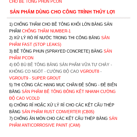
CHO BÊ TÔNG PHUN PCON
SẢN PHẨM DÙNG CHO CÔNG TRÌNH THỦY LỢI
1) CHỐNG THẤM CHO BÊ TÔNG KHỐI LỚN BẰNG SẢN
PHẨM
CHỐNG THẤM NUMBER-1
2) XỬ LÝ RÒ RỈ NƯỚC TRONG THI CÔNG BẰNG
SẢN
PHẨM FAST (STOP LEAKS)
3) BÊ TÔNG PHUN (SPRAYED CONCRETE) BẰNG
SẢN
PHẨM PCON
4) ĐỔ BÙ BÊ TÔNG BẰNG SẢN PHẨM VỮA TỰ CHẢY -
KHÔNG CO NGÓT - CƯỜNG ĐỘ CAO
VGROUT8
-
VGROUT9
-
SUPER GROUT
5) THI CÔNG CÁC HẠNG MỤC CHÂN ĐÊ SÔNG - ĐÊ BIỂN
BẰNG
SẢN PHẨM BÊ TÔNG ĐÔNG KẾT NHANH CƯỜNG
ĐỘ CAO VCOLD
6) CHỐNG RỈ HOẶC XỬ LÝ RỈ CHO CÁC KẾT CẤU THÉP
BẰNG
SẢN PHẨM RUST CONVERTER (CB05)
7) CHỐNG ĂN MÒN CHO CÁC KẾT CẤU THÉP BẰNG
SẢN
PHẨM ANTICORROSIVE PAINT (CAM)