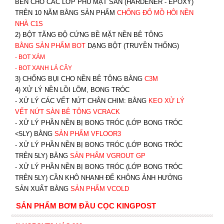
BỀN CHO CÁC LỚP PHỦ MẶT SÀN (HARDENER - EPOXY)
TRÊN 10 NĂM BẰNG SẢN PHẨM
CHỐNG ĐỔ MỒ HÔI NỀN
NHÀ C1S
2) BỘT TĂNG ĐỘ CỨNG BỀ MẶT NỀN BÊ TÔNG
BẰNG SẢN PHẨM BOT
DẠNG BỘT (TRUYỀN THỐNG)
- BOT XÁM
- BOT XANH
LÁ CÂY
3) CHỐNG BỤI CHO NỀN BÊ TÔNG BẰNG
C3M
4) XỬ LÝ NỀN LỒI LÕM, BONG TRÓC
- XỬ LÝ CÁC VẾT NỨT CHÂN CHIM: BẰNG
K
EO XỬ LÝ
VẾT NỨT SÀN BÊ TÔNG VCRACK
- XỬ LÝ PHẦN NỀN BỊ BONG TRÓC (LỚP BONG TRÓC
<5LY) BẰNG
SẢN PHẨM VFLOOR3
- XỬ LÝ PHẦN NỀN BỊ BONG TRÓC (LỚP BONG TRÓC
TRÊN 5LY) BẰNG
SẢN PHẨM VGROUT G
P
-
XỬ LÝ PHẦN NỀN BỊ BONG TRÓC (LỚP BONG TRÓC
TRÊN 5LY) CẦN KHÔ NHANH ĐỂ KHÔNG ẢNH HƯỞNG
SẢN XUẤT BẰNG
SẢN PHẨM VCOLD
SẢN PHẨM BƠM ĐẦU CỌC KINGPOST