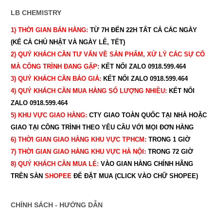
LB CHEMISTRY
1) THỜI GIAN BÁN HÀNG:
TỪ 7H ĐẾN 22H
TẤT CẢ CÁC NGÀY
(KỂ CẢ CHỦ NHẬT VÀ NGÀY LỄ, TẾT)
2) QUÝ KHÁCH CẦN TƯ VẤN VỀ SẢN PHẨM, XỬ LÝ CÁC SỰ CỐ
MÀ CÔNG TRÌNH ĐANG GẶP:
KẾT NỐI ZALO 0918.599.464
3) QUÝ
KHÁCH CẦN BÁO GIÁ:
KẾT NỐI ZALO 0918.599.464
4) QUÝ
KHÁCH CẦN MUA HÀNG SỐ LƯỢNG NHIỀU:
KẾT NỐI
ZALO 0918.599.464
5) KHU VỰC GIAO HÀNG:
CTY GIAO
TOÀN QUỐC TẠI NHÀ HOẶC
GIAO TẠI CÔNG TRÌNH THEO YÊU CẦU
VỚI MỌI ĐƠN HÀNG
6) THỜI GIAN GIAO HÀNG KHU VỰC TPHCM:
TRONG 1 GIỜ
7) THỜI GIAN GIAO HÀNG KHU VỰC HÀ NỘI:
TRONG 72 GIỜ
8) QUÝ
KHÁCH CẦN MUA LẺ:
VÀO GIAN HÀNG CHÍNH HÃNG
TRÊN SÀN
SHOPEE
ĐỂ ĐẶT MUA (CLICK VÀO CHỮ SHOPEE)
CHÍNH SÁCH - HƯỚNG DẪN