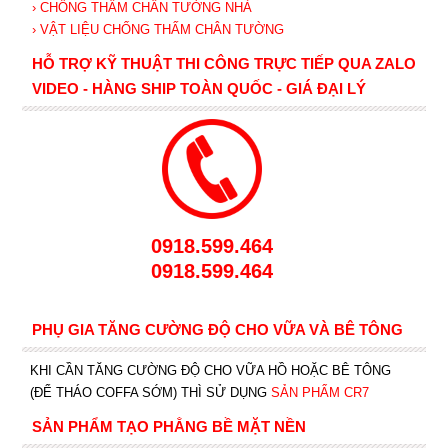
› CHỐNG THẤM CHÂN TƯỜNG NHÀ
› VẬT LIỆU CHỐNG THẤM CHÂN TƯỜNG
HỖ TRỢ KỸ THUẬT THI CÔNG TRỰC TIẾP QUA ZALO
VIDEO - HÀNG SHIP TOÀN QUỐC - GIÁ ĐẠI LÝ
0918.599.464
0918.599.464
PHỤ GIA TĂNG CƯỜNG ĐỘ CHO VỮA VÀ BÊ TÔNG
KHI CẦN TĂNG CƯỜNG ĐỘ CHO VỮA HỒ HOẶC BÊ TÔNG
(ĐỂ THÁO COFFA SỚM) THÌ SỬ DỤNG
SẢN PHẨM CR7
SẢN PHẨM TẠO PHẲNG BỀ MẶT NỀN