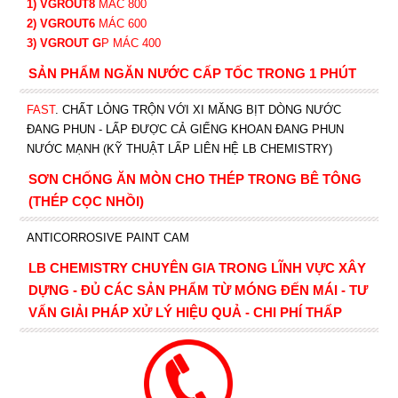
1) VGROUT8
MÁC 800
2) VGROUT6
MÁC 600
3) VGROUT G
P
MÁC 400
SẢN PHẨM NGĂN NƯỚC CẤP TỐC TRONG 1 PHÚT
FAST
. CHẤT LỎNG TRỘN VỚI XI MĂNG BỊT DÒNG NƯỚC
ĐANG PHUN - LẤP ĐƯỢC CẢ GIẾNG KHOAN ĐANG PHUN
NƯỚC MẠNH (KỸ THUẬT LẤP LIÊN HỆ LB CHEMISTRY)
SƠN CHỐNG ĂN MÒN CHO THÉP TRONG BÊ TÔNG
(THÉP CỌC NHỒI)
ANTICORROSIVE PAINT CAM
LB CHEMISTRY CHUYÊN GIA TRONG LĨNH VỰC XÂY
DỰNG - ĐỦ CÁC SẢN PHẨM TỪ MÓNG ĐẾN MÁI - TƯ
VẤN GIẢI PHÁP XỬ LÝ HIỆU QUẢ - CHI PHÍ THẤP