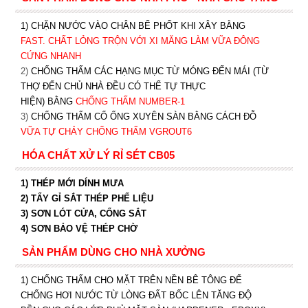
1) CHẶN NƯỚC VÀO CHÂN BỂ PHỐT KHI XÂY BẰNG
FAST. CHẤT LỎNG TRỘN VỚI XI MĂNG LÀM VỮA ĐÔNG
CỨNG NHANH
2)
CHỐNG THẤM CÁC HẠNG MỤC TỪ MÓNG ĐẾN MÁI (TỪ
THỢ ĐẾN CHỦ NHÀ ĐỀU CÓ THỂ TỰ THỰC
HIỆN) BẰNG
CHỐNG THẤM NUMBER-1
3)
CHỐNG THẤM CỔ ỐNG XUYÊN SÀN BẰNG CÁCH ĐỖ
VỮA TỰ CHẢY CHỐNG THẤM VGROUT6
HÓA CHẤT XỬ LÝ RỈ SÉT CB05
1) THÉP MỚI DÍNH MƯA
2) TẨY GỈ SẮT THÉP PHẾ LIỆU
3) SƠN LÓT CỬA, CỔNG SẮT
4) SƠN BẢO VỆ THÉP CHỜ
SẢN PHẨM DÙNG CHO NHÀ XƯỞNG
1) CHỐNG THẤM CHO MẶT TRÊN NỀN BÊ TÔNG ĐỂ
CHỐNG HƠI NƯỚC TỪ LÒNG ĐẤT BỐC LÊN TĂNG ĐỘ