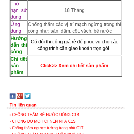
Thời
hạn sử
18 Tháng
dụng
Ứng
Chống thấm các vị trí mạch ngừng trong thi
dụng
công như: sàn, dầm, cột, vách, bể nước
Hướng
Có đội thi công giá rẻ để phục vụ cho các
dẫn thi
công trình cần giao khoán trọn gói
công
Chi tiết
sản
Click>> Xem chi tiết sản phẩm
phẩm
Tin liên quan
› CHỐNG THẤM BỂ NƯỚC UỐNG C1B
› CHỐNG ĐỔ MỒ HÔI NỀN NHÀ C1S
› Chống thấm ngược tường trong nhà C1T