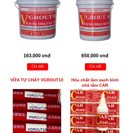
163,000 vnđ
650,000 vnđ
Chi tiết
Chi tiết
VỮA TỰ CHẢY VGROUT10
Hóa chất làm sạch kính
nhà tắm CAR