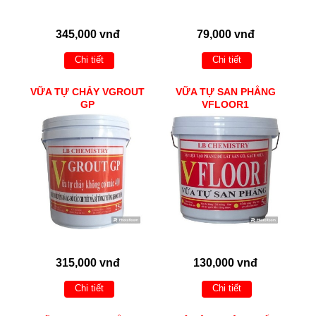
345,000 vnđ
79,000 vnđ
Chi tiết
Chi tiết
VỮA TỰ CHẢY VGROUT
VỮA TỰ SAN PHẲNG
GP
VFLOOR1
315,000 vnđ
130,000 vnđ
Chi tiết
Chi tiết