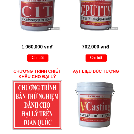
1,060,000 vnđ
702,000 vnđ
Chi tiết
Chi tiết
CHƯƠNG TRÌNH CHIẾT
VẬT LIỆU ĐÚC TƯỢNG
KHẤU CHO ĐẠI LÝ