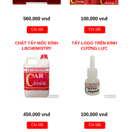
560,000 vnđ
100,000 vnđ
Chi tiết
Chi tiết
CHẤT TẨY MỐC KÍNH
TẨY LOGO TRÊN KÍNH
LBCHEMISTRY
CƯỜNG LỰC
450,000 vnđ
100,000 vnđ
Chi tiết
Chi tiết