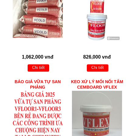
1,062,000 vnđ
826,000 vnđ
Chi tiết
Chi tiết
BÁO GIÁ VỮA TỰ SAN
KEO XỬ LÝ MỐI NỐI TẤM
PHẲNG
CEMBOARD VFLEX