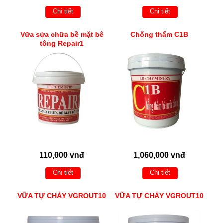
Chi tiết
Chi tiết
Vữa sửa chữa bề mặt bê
Chống thấm C1B
tông Repair1
110,000 vnđ
1,060,000 vnđ
Chi tiết
Chi tiết
VỮA TỰ CHẢY VGROUT10
VỮA TỰ CHẢY VGROUT10