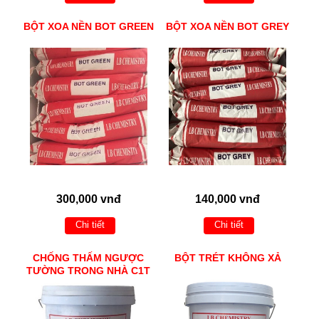
BỘT XOA NỀN BOT GREEN
BỘT XOA NỀN BOT GREY
300,000 vnđ
140,000 vnđ
Chi tiết
Chi tiết
CHỐNG THẤM NGƯỢC
BỘT TRÉT KHÔNG XẢ
TƯỜNG TRONG NHÀ C1T