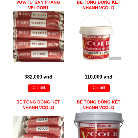
VỮA TỰ SAN PHẲNG
BÊ TÔNG ĐÔNG KẾT
VFLOOR1
NHANH VCOLD
382,000 vnđ
110,000 vnđ
Chi tiết
Chi tiết
BÊ TÔNG ĐÔNG KẾT
BÊ TÔNG ĐÔNG KẾT
NHANH VCOLD
NHANH VCOLD