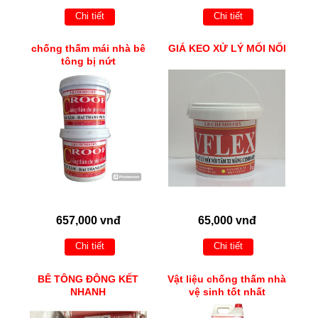
Chi tiết
Chi tiết
chống thấm mái nhà bê
GIÁ KEO XỬ LÝ MỐI NỐI
tông bị nứt
657,000 vnđ
65,000 vnđ
Chi tiết
Chi tiết
BÊ TÔNG ĐÔNG KẾT
Vật liệu chống thấm nhà
NHANH
vệ sinh tốt nhất