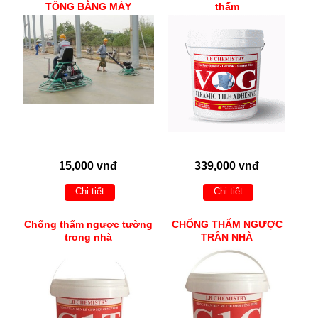
TÔNG BẰNG MÁY
thấm
15,000 vnđ
339,000 vnđ
Chi tiết
Chi tiết
Chống thấm ngược tường
CHỐNG THẤM NGƯỢC
trong nhà
TRẦN NHÀ