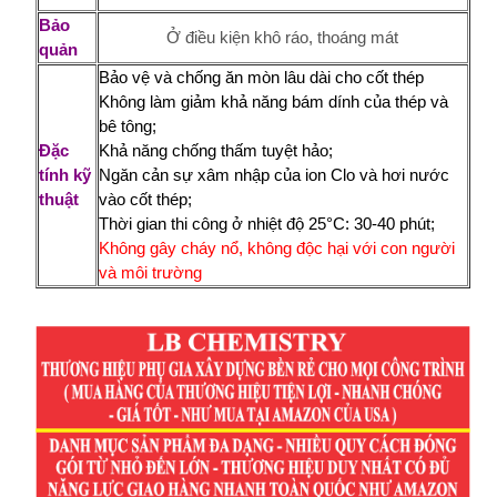
Bảo
Ở điều kiện khô ráo, thoáng mát
quản
Bảo vệ và chống ăn mòn lâu dài cho cốt thép
Không làm giảm khả năng bám dính của thép và
bê tông;
Đặc
Khả năng chống thấm tuyệt hảo;
tính kỹ
Ngăn cản sự xâm nhập của ion Clo và hơi nước
thuật
vào cốt thép;
Thời gian thi công ở nhiệt độ 25°C: 30-40 phút;
Không gây cháy nổ, không độc hại với con người
và môi trường