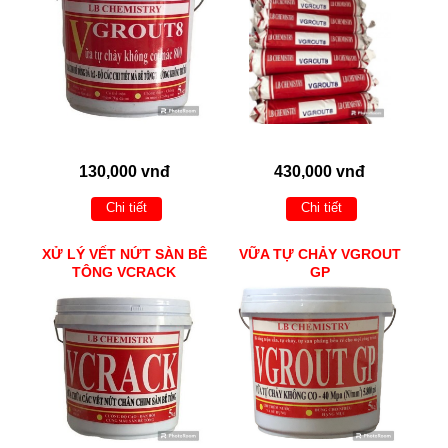
130,000 vnđ
430,000 vnđ
Chi tiết
Chi tiết
XỬ LÝ VẾT NỨT SÀN BÊ
VỮA TỰ CHẢY VGROUT
TÔNG VCRACK
GP