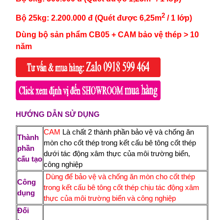
2
Bộ 25kg: 2.200.000 đ
(Quét được 6,25m
/ 1 lớp)
Dùng bộ sản phẩm CB05 + CAM bảo vệ thép > 10
năm
HƯỚNG DẪN SỬ DỤNG
CAM
Là chất 2 thành phần bảo vệ và chống ăn
Thành
mòn cho cốt thép trong kết cấu bê tông cốt thép
phần
dưới tác động xâm thực của môi trường biển,
cấu tạo
công nghiệp
Dùng để bảo vệ và chống ăn mòn cho cốt thép
Công
trong kết cấu bê tông cốt thép chịu tác động xâm
dụng
thực của môi trường biển và công nghiệp
Đối