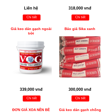
Liên hệ
318,000 vnđ
Chi tiết
Chi tiết
Giá keo dán gạch ngoài
Báo giá Sika xanh
trời
339,000 vnđ
300,000 vnđ
Chi tiết
Chi tiết
ĐƠN GIÁ XOA NỀN BÊ
Giá keo dán gạch chống