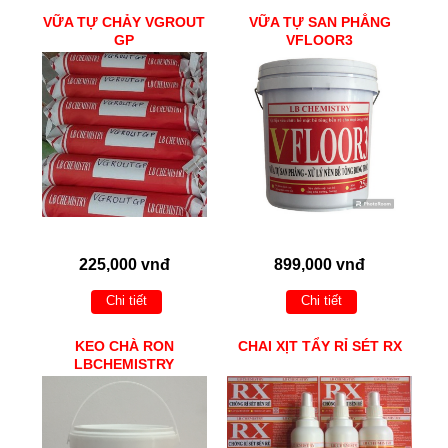
VỮA TỰ CHẢY VGROUT
VỮA TỰ SAN PHẲNG
GP
VFLOOR3
225,000 vnđ
899,000 vnđ
Chi tiết
Chi tiết
KEO CHÀ RON
CHAI XỊT TẨY RỈ SÉT RX
LBCHEMISTRY