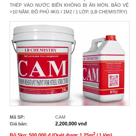
THÉP VÀO NƯỚC BIỂN KHÔNG BỊ ĂN MÒN. BẢO VỆ
>10 NĂM. ĐỘ PHỦ 4KG / 1M2 / 1 LỚP. (LB CHEMISTRY)
Mã SP:
CAM
Giá bán:
2,200,000 vnđ
2
Bộ 5kg: 500.000 đ
(Quét được 1,25m
/ 1 lớp)