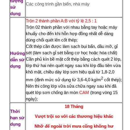
tượng
Các công trình gần biển, nhà máy
sử
dụng
Trộn 2 thành phần A:B với tỷ lệ
2,5 : 1
Trộn 02 thành phần với nhau bằng tay hoặc máy
khuấy cho đến khi hỗn hợp đồng nhất dễ dàng
dùng chổi quét lên cốt thép;
Cốt thép cần được làm sạch bụi bẩn, dầu mỡ, gỉ
sét (làm sạch gỉ sét bằng cơ học hoặc hóa chất)
Hướng
Cần phủ kín bề mặt cốt thép bằng cách quét 2 lớp,
dẫn sử
lớp thứ hai nên quét ngay sau khi lớp đầu tiên vừa
dụng
khô mặt, chiều dày lớp sơn hiệu quả từ 1,8-2,0
2
mm (định mức sử dụng từ 3,6-4,0 kg/m
cốt thép);
Nên thi công lớp vữa sửa chữa ngay sau khi đã
quét lớp sơn chống ăn mòn
CAM
(trong vòng 15
ngày);
18 Tháng
Thời
Vượt trội so với các thương hiệu khác
hạn sử
dụng
Nhỡ để ngoài trời mưa cũng không hư