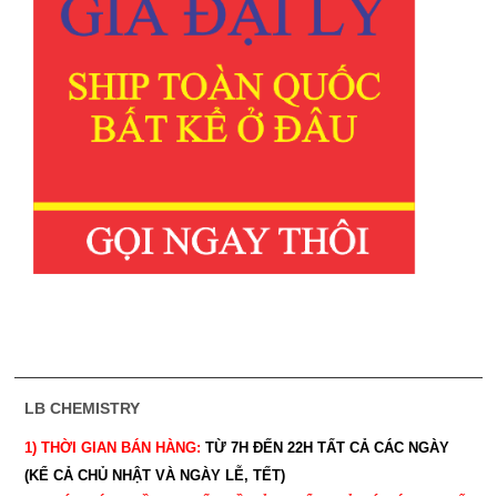
LB CHEMISTRY
1) THỜI GIAN BÁN HÀNG:
TỪ 7H ĐẾN 22H
TẤT CẢ CÁC NGÀY
(KỂ CẢ CHỦ NHẬT VÀ NGÀY LỄ, TẾT)