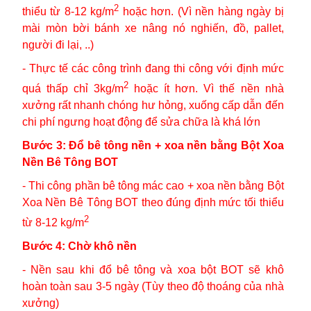
2
thiểu từ 8-12 kg/m
hoặc hơn. (Vì nền hàng ngày bị
mài mòn bời bánh xe nâng nó nghiến, đồ, pallet,
người đi lại, ..)
- Thực tế các công trình đang thi công với định mức
2
quá thấp chỉ 3kg/m
hoặc ít hơn. Vì thế nền nhà
xưởng rất nhanh chóng hư hỏng, xuống cấp dẫn đến
chi phí ngưng hoạt động để sửa chữa là khá lớn
Bước 3: Đổ bê tông nền + xoa nền bằng Bột Xoa
Nền Bê Tông BOT
- Thi công phần bê tông mác cao + xoa nền bằng Bột
Xoa Nền Bê Tông BOT theo đúng định mức tối thiểu
2
từ 8-12 kg/m
Bước 4: Chờ khô nền
- Nền sau khi đổ bê tông và xoa bột BOT sẽ khô
hoàn toàn sau 3-5 ngày (Tùy theo độ thoáng của nhà
xưởng)