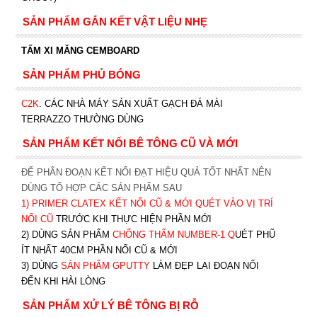
SẢN PHẨM GẮN KẾT VẬT LIỆU NHẸ
TẤM XI MĂNG CEMBOARD
SẢN PHẨM PHỦ BÓNG
C2K
.
CÁC NHÀ MÁY SẢN XUẤT GẠCH ĐÁ MÀI
TERRAZZO THƯỜNG DÙNG
SẢN PHẨM KẾT NỐI BÊ TÔNG CŨ VÀ MỚI
ĐỂ PHÂN ĐOẠN KẾT NỐI ĐẠT HIỆU QUẢ TỐT NHẤT NÊN
DÙNG TỔ HỢP CÁC SẢN PHẨM SAU
1)
PRIMER CLATEX KẾT NỐI CŨ & MỚI QUÉT VÀO VỊ TRÍ
NỐI CŨ
TRƯỚC KHI T
HỰC HIỆN PHẦN MỚI
2) DÙNG SẢN PHẨM
CHỐNG THẤM NUMBER-1
Q
UÉT PHŨ
ÍT NHẤT 40CM PHẦN NỐI CŨ & MỚI
3) DÙNG
SẢN PHẨM GPUTTY
LÀM ĐẸP LẠI ĐOẠN NỐI
ĐẾN KHI HÀI LÒNG
SẢN PHẨM XỬ LÝ BÊ TÔNG BỊ RỖ