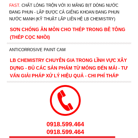
FAST
. CHẤT LỎNG TRỘN VỚI XI MĂNG BỊT DÒNG NƯỚC
ĐANG PHUN - LẤP ĐƯỢC CẢ GIẾNG KHOAN ĐANG PHUN
NƯỚC MẠNH (KỸ THUẬT LẤP LIÊN HỆ LB CHEMISTRY)
SƠN CHỐNG ĂN MÒN CHO THÉP TRONG BÊ TÔNG
(THÉP CỌC NHỒI)
ANTICORROSIVE PAINT CAM
LB CHEMISTRY CHUYÊN GIA TRONG LĨNH VỰC XÂY
DỰNG - ĐỦ CÁC SẢN PHẨM TỪ MÓNG ĐẾN MÁI - TƯ
VẤN GIẢI PHÁP XỬ LÝ HIỆU QUẢ - CHI PHÍ THẤP
0918.599.464
0918.599.464