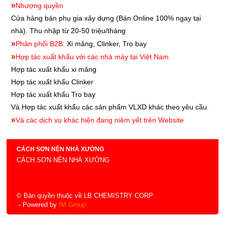
»
Nhượng quyền
Cửa hàng bán phụ gia xây dựng
(Bán Online 100% ngay tại
nhà). Thu nhập từ 20-50 triệu/tháng
»
Phân phối B2B:
Xi măng, Clinker, Tro bay
»
Hợp tác xuất khẩu với các nhà máy tại Việt Nam
Hợp tác xuất khẩu xi măng
Hợp tác xuất khẩu
Clinker
Hợp tác xuất khẩu
Tro bay
Và Hợp tác xuất khẩu các sản phẩm VLXD khác theo yêu cầu
»
Và các dịch vụ khác hiện đang niêm yết trên Website
CÁCH SƠN NỀN NHÀ XƯỞNG
CÁCH SƠN NỀN NHÀ XƯỞNG
© Bản quyền thuộc về LB CHEMISTRY CORP
- Powered by
IM Group