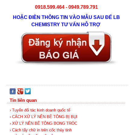
0918.599.464 -
0949.789.791
HOẶC ĐIỀN THÔNG TIN VÀO MẪU SAU ĐỂ LB
CHEMISTRY TƯ VẤN HỖ TRỢ
Tin liên quan
› Tuyển đối tác kinh doanh quốc tế
› CÁCH XỬ LÝ NỀN BÊ TÔNG BỊ BỤI
› XỬ LÝ NỀN BÊ TÔNG BONG TRÓC
› Cách tẩy chữ in trên cốc thủy tinh