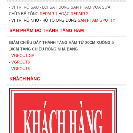
- VỊ TRÍ RỖ SÂU - LÒI SẮT DÙNG SẢN PHẨM VỮA SỬA
CHỮA BÊ TÔNG
REPAIR-1
HOẶC
REPAIR-2
- VỊ TRÍ RỖ NHỎ - RỖ TỔ ONG DÙNG
SẢN PHẨM GPUTTY
SẢN PHẨM ĐỔ THÀNH TẦNG HẦM
GIẢM CHIỀU DÀY THÀNH TẦNG HẦM TỪ 20CM XUỐNG 5-
10CM TĂNG CHIỀU RỘNG NHÀ BẰNG
- VGROUT G
P
- VGROUT8
- VGROUT6
KHÁCH HÀNG