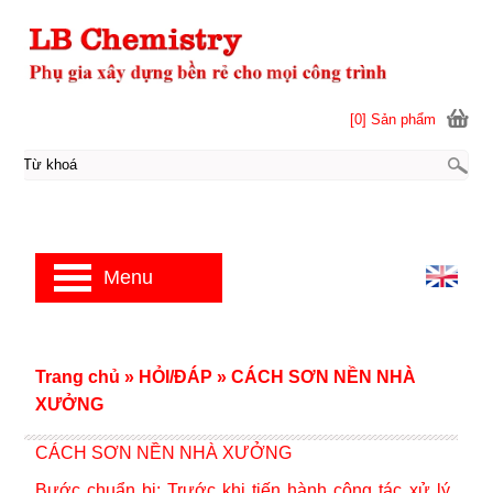
[0] Sản phẩm
Menu
Trang chủ
»
HỎI/ĐÁP
»
CÁCH SƠN NỀN NHÀ
XƯỞNG
CÁCH SƠN NỀN NHÀ XƯỞNG
Bước chuẩn bị: Trước khi tiến hành công tác xử lý