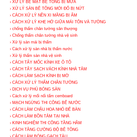
› XỬ LÝ BỀ MẶT BÊ TÔNG BỊ MƯA
› XỬ LÝ SÀN BÊ TÔNG MỚI ĐỔ BỊ NỨT
› CÁCH XỬ LÝ NỀN XI MĂNG BỊ ẨM
› CÁCH XỬ LÝ KHE HỞ GIỮA MÁI TÔN VÀ TƯỜNG
› chống thấm chân tường sân thượng
› Chống thấm chân tường nhà vệ sinh
› Xử lý sàn mái bị thấm
› Cách xử lý sàn nhà bị thấm nước
› Xử lý thấm sàn nhà vệ sinh
› CÁCH TẨY MỐC KÍNH XE Ô TÔ
› CÁCH TẨY SẠCH VÁCH KÍNH NHÀ TẮM
› CÁCH LÀM SẠCH KÍNH BỊ MỜ
› CÁCH XỬ LÝ THẤM CHÂN TƯỜNG
› DỊCH VỤ PHỦ BÓNG SÀN
› Cách xử lý mối nối tấm cemboard
› MẠCH NGỪNG THI CÔNG BỂ NƯỚC
› CÁCH LÀM CHẬU HOA NHỎ ĐỂ BÀN
› CÁCH LÀM BỒN TẮM TẠI NHÀ
› KINH NGHIỆM THI CÔNG TẦNG HẦM
› CÁCH TĂNG CƯỜNG ĐỘ BÊ TÔNG
› CÁCH LÀM BÓNG GẠCH TÀU