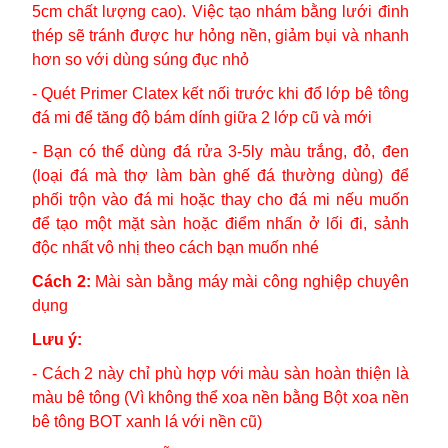
5cm chất lượng cao). Việc tạo nhám bằng lưới đinh
thép sẽ tránh được hư hỏng nền, giảm bụi và nhanh
hơn so với dùng súng đục nhỏ
- Quét Primer Clatex kết nối trước khi đổ lớp bê tông
đá mi để tăng độ bám dính giữa 2 lớp cũ và mới
- Bạn có thể dùng đá rửa 3-5ly màu trắng, đỏ, đen
(loại đá mà thợ làm bàn ghế đá thường dùng) để
phối trộn vào đá mi hoặc thay cho đá mi nếu muốn
để tạo một mặt sàn hoặc điểm nhấn ở lối đi, sảnh
độc nhất vô nhị theo cách bạn muốn nhé
Cách 2:
Mài sàn bằng máy mài công nghiệp chuyên
dụng
Lưu ý:
- Cách 2 này chỉ phù hợp với màu sàn hoàn thiện là
màu bê tông (Vì không thể xoa nền bằng Bột xoa nền
bê tông BOT xanh lá với nền cũ)