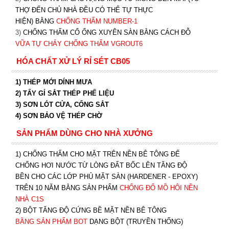
THỢ ĐẾN CHỦ NHÀ ĐỀU CÓ THỂ TỰ THỰC
HIỆN) BẰNG
CHỐNG THẤM NUMBER-1
3)
CHỐNG THẤM CỔ ỐNG XUYÊN SÀN BẰNG CÁCH ĐỖ
VỮA TỰ CHẢY CHỐNG THẤM VGROUT6
HÓA CHẤT XỬ LÝ RỈ SÉT CB05
1) THÉP MỚI DÍNH MƯA
2) TẨY GỈ SẮT THÉP PHẾ LIỆU
3) SƠN LÓT CỬA, CỔNG SẮT
4) SƠN BẢO VỆ THÉP CHỜ
SẢN PHẨM DÙNG CHO NHÀ XƯỞNG
1) CHỐNG THẤM CHO MẶT TRÊN NỀN BÊ TÔNG ĐỂ
CHỐNG HƠI NƯỚC TỪ LÒNG ĐẤT BỐC LÊN TĂNG ĐỘ
BỀN CHO CÁC LỚP PHỦ MẶT SÀN (HARDENER - EPOXY)
TRÊN 10 NĂM BẰNG SẢN PHẨM
CHỐNG ĐỔ MỒ HÔI NỀN
NHÀ C1S
2) BỘT TĂNG ĐỘ CỨNG BỀ MẶT NỀN BÊ TÔNG
BẰNG SẢN PHẨM BOT
DẠNG BỘT (TRUYỀN THỐNG)