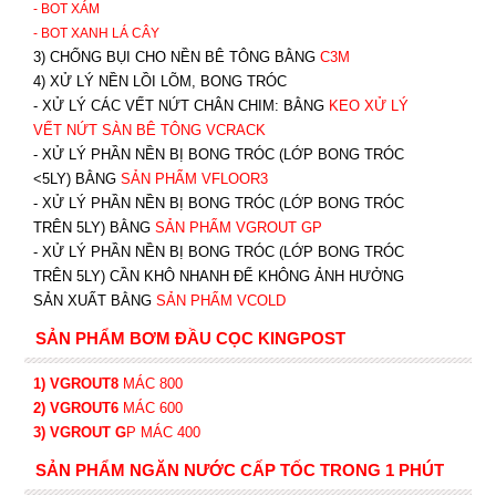
- BOT XÁM
- BOT XANH
LÁ CÂY
3) CHỐNG BỤI CHO NỀN BÊ TÔNG BẰNG
C3M
4) XỬ LÝ NỀN LỒI LÕM, BONG TRÓC
- XỬ LÝ CÁC VẾT NỨT CHÂN CHIM: BẰNG
K
EO XỬ LÝ
VẾT NỨT SÀN BÊ TÔNG VCRACK
- XỬ LÝ PHẦN NỀN BỊ BONG TRÓC (LỚP BONG TRÓC
<5LY) BẰNG
SẢN PHẨM VFLOOR3
- XỬ LÝ PHẦN NỀN BỊ BONG TRÓC (LỚP BONG TRÓC
TRÊN 5LY) BẰNG
SẢN PHẨM VGROUT G
P
-
XỬ LÝ PHẦN NỀN BỊ BONG TRÓC (LỚP BONG TRÓC
TRÊN 5LY) CẦN KHÔ NHANH ĐỂ KHÔNG ẢNH HƯỞNG
SẢN XUẤT BẰNG
SẢN PHẨM VCOLD
SẢN PHẨM BƠM ĐẦU CỌC KINGPOST
1) VGROUT8
MÁC 800
2) VGROUT6
MÁC 600
3) VGROUT G
P
MÁC 400
SẢN PHẨM NGĂN NƯỚC CẤP TỐC TRONG 1 PHÚT