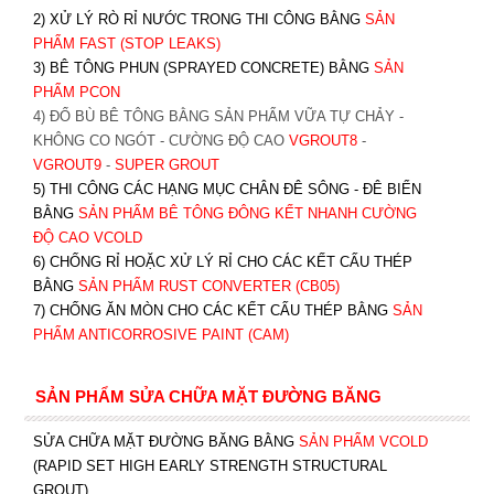
2) XỬ LÝ RÒ RỈ NƯỚC TRONG THI CÔNG BẰNG
SẢN
PHẨM FAST (STOP LEAKS)
3) BÊ TÔNG PHUN (SPRAYED CONCRETE) BẰNG
SẢN
PHẨM PCON
4) ĐỔ BÙ BÊ TÔNG BẰNG SẢN PHẨM VỮA TỰ CHẢY -
KHÔNG CO NGÓT - CƯỜNG ĐỘ CAO
VGROUT8
-
VGROUT9
-
SUPER GROUT
5) THI CÔNG CÁC HẠNG MỤC CHÂN ĐÊ SÔNG - ĐÊ BIỂN
BẰNG
SẢN PHẨM BÊ TÔNG ĐÔNG KẾT NHANH CƯỜNG
ĐỘ CAO VCOLD
6) CHỐNG RỈ HOẶC XỬ LÝ RỈ CHO CÁC KẾT CẤU THÉP
BẰNG
SẢN PHẨM RUST CONVERTER (CB05)
7) CHỐNG ĂN MÒN CHO CÁC KẾT CẤU THÉP BẰNG
SẢN
PHẨM ANTICORROSIVE PAINT (CAM)
SẢN PHẨM SỬA CHỮA MẶT ĐƯỜNG BĂNG
SỬA CHỮA MẶT ĐƯỜNG BĂNG BẰNG
SẢN PHẨM VCOLD
(RAPID SET HIGH EARLY STRENGTH STRUCTURAL
GROUT)