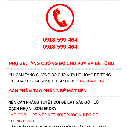
0918.599.464
0918.599.464
PHỤ GIA TĂNG CƯỜNG ĐỘ CHO VỮA VÀ BÊ TÔNG
KHI CẦN TĂNG CƯỜNG ĐỘ CHO VỮA HỒ HOẶC BÊ TÔNG
(ĐỂ THÁO COFFA SỚM) THÌ SỬ DỤNG
SẢN PHẨM CR7
SẢN PHẨM TẠO PHẲNG BỀ MẶT NỀN
NỀN CẦN PHẲNG TUYỆT ĐỐI ĐỂ LÁT SÀN GỖ - LÓT
GẠCH NHỰA - SƠN EPOXY
- VFLOOR1
+ PRIMER KẾT NỐI TRƯỚC KHI ĐỔ ĐỂ
KHÔNG BỊ RỘP