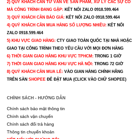
2) QUÝ KHÁCH CẦN TƯ VẤN VỀ SẢN PHẨM, XỬ LÝ CÁC SỰ CỐ
MÀ CÔNG TRÌNH ĐANG GẶP:
KẾT NỐI ZALO 0918.599.464
3) QUÝ
KHÁCH CẦN BÁO GIÁ:
KẾT NỐI ZALO 0918.599.464
4) QUÝ
KHÁCH CẦN MUA HÀNG SỐ LƯỢNG NHIỀU:
KẾT NỐI
ZALO 0918.599.464
5) KHU VỰC GIAO HÀNG:
CTY GIAO
TOÀN QUỐC TẠI NHÀ HOẶC
GIAO TẠI CÔNG TRÌNH THEO YÊU CẦU
VỚI MỌI ĐƠN HÀNG
6) THỜI GIAN GIAO HÀNG KHU VỰC TPHCM:
TRONG 1 GIỜ
7) THỜI GIAN GIAO HÀNG KHU VỰC HÀ NỘI:
TRONG 72 GIỜ
8) QUÝ
KHÁCH CẦN MUA LẺ:
VÀO GIAN HÀNG CHÍNH HÃNG
TRÊN SÀN
SHOPEE
ĐỂ ĐẶT MUA (CLICK VÀO CHỮ SHOPEE)
CHÍNH SÁCH - HƯỚNG DẪN
Chính sách bảo mật thông tin
Chính sách vận chuyển
Chính sách đổi trả hàng
Thông tin chuyển khoản