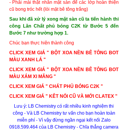
- Phải mài thật nhẵn mặt sàn để các lớp hoàn thiện
cũ bong tróc hết (lòi mặt bê tông trắng)
Sau khi đã xử lý xong mặt sàn cũ ta tiến hành thi
công Lăn Chất phủ bóng C2K từ Bước 5 đến
Bước 7 như trường hợp 1.
Chúc bạn thực hiện thành công
CLICK XEM GIÁ
" BỘT XOA NỀN BÊ TÔNG BOT
MÀU XANH LÁ "
CLICK XEM GIÁ
" BỘT XOA NỀN BÊ TÔNG BOT
MÀU XÁM XI MĂNG "
CLICK XEM GIÁ
" CHẤT PHỦ BÓNG C2K "
CLICK XEM GIÁ
" KÊT NỐI CŨ VÀ MỚI CLATEX "
Lưu ý:
LB Chemistry có rất nhiều kinh nghiệm thi
công - Và
LB Chemistry
tư vấn cho bạn hoàn toàn
miễn phí - Vì vậy đừng ngần ngại kết nối Zalo
0918.599.464 của LB Chemistry - Chĩa thẳng camera