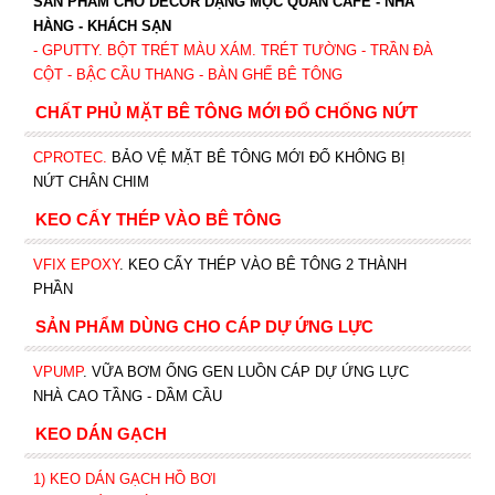
SẢN PHẨM CHO DECOR DẠNG MỘC QUÁN CAFE - NHÀ
HÀNG - KHÁCH SẠN
- GPUTTY. BỘT TRÉT MÀU XÁM. TRÉT TƯỜNG - TRẦN ĐÀ
CỘT - BẬC CẦU THANG - BÀN GHẾ BÊ TÔNG
CHẤT PHỦ MẶT BÊ TÔNG MỚI ĐỔ CHỐNG NỨT
CPROTEC
.
BẢO VỆ MẶT BÊ TÔNG MỚI ĐỔ KHÔNG BỊ
NỨT CHÂN CHIM
KEO CẤY THÉP VÀO BÊ TÔNG
VFIX EPOXY
. KEO CẤY THÉP VÀO BÊ TÔNG 2 THÀNH
PHẦN
SẢN PHẨM DÙNG CHO CÁP DỰ ỨNG LỰC
VPUMP
. VỮA BƠM ỐNG GEN LUỒN CÁP DỰ ỨNG LỰC
NHÀ CAO TẦNG - DẦM CẦU
KEO DÁN GẠCH
1)
KEO DÁN GẠCH HỒ BƠI