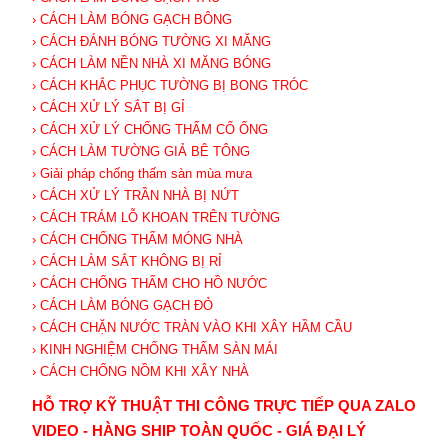
› CÁCH LÀM BÓNG GẠCH BÔNG
› CÁCH ĐÁNH BÓNG TƯỜNG XI MĂNG
› CÁCH LÀM NỀN NHÀ XI MĂNG BÓNG
› CÁCH KHẮC PHỤC TƯỜNG BỊ BONG TRÓC
› CÁCH XỬ LÝ SẮT BỊ GỈ
› CÁCH XỬ LÝ CHỐNG THẤM CỔ ỐNG
› CÁCH LÀM TƯỜNG GIẢ BÊ TÔNG
› Giải pháp chống thấm sàn mùa mưa
› CÁCH XỬ LÝ TRẦN NHÀ BỊ NỨT
› CÁCH TRÁM LỖ KHOAN TRÊN TƯỜNG
› CÁCH CHỐNG THẤM MÓNG NHÀ
› CÁCH LÀM SẮT KHÔNG BỊ RỈ
› CÁCH CHỐNG THẤM CHO HỒ NƯỚC
› CÁCH LÀM BÓNG GẠCH ĐỎ
› CÁCH CHẶN NƯỚC TRÀN VÀO KHI XÂY HẦM CẦU
› KINH NGHIỆM CHỐNG THẤM SÀN MÁI
› CÁCH CHỐNG NỒM KHI XÂY NHÀ
HỖ TRỢ KỸ THUẬT THI CÔNG TRỰC TIẾP QUA ZALO
VIDEO - HÀNG SHIP TOÀN QUỐC - GIÁ ĐẠI LÝ