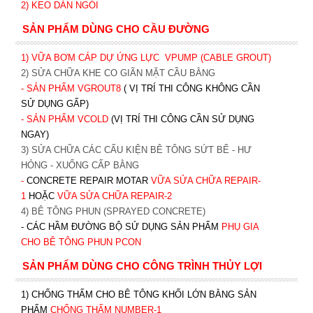
2)
KEO DÁN NGÓI
SẢN PHẨM DÙNG CHO CẦU ĐƯỜNG
1) VỮA BƠM CÁP DỰ ỨNG LỰC
VPUMP (CABLE GROUT)
2) SỬA CHỮA KHE CO GIÃN MẶT CẦU BẰNG
- SẢN PHẨM VGROUT8
( VỊ TRÍ THI CÔNG KHÔNG CẦN
SỬ DỤNG GẤP)
- SẢN PHẨM VCOLD
(VỊ TRÍ THI CÔNG CẦN SỬ DỤNG
NGAY)
3) SỬA CHỮA CÁC CẤU KIỆN BÊ TÔNG SỨT BỂ - HƯ
HỎNG - XUỐNG CẤP BẰNG
-
CONCRETE REPAIR MOTAR
VỮA SỬA CHỮA REPAIR-
1
HOẶC
V
ỮA SỬA CHỮA REPAIR-2
4) BÊ TÔNG PHUN (SPRAYED CONCRETE)
- CÁC HẦM ĐƯỜNG BỘ SỬ DỤNG SẢN PHẨM
PHỤ GIA
CHO BÊ TÔNG PHUN PCON
SẢN PHẨM DÙNG CHO CÔNG TRÌNH THỦY LỢI
1) CHỐNG THẤM CHO BÊ TÔNG KHỐI LỚN BẰNG SẢN
PHẨM
CHỐNG THẤM NUMBER-1