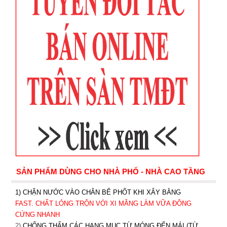
SẢN PHẨM DÙNG CHO NHÀ PHỐ - NHÀ CAO TẦNG
1) CHẶN NƯỚC VÀO CHÂN BỂ PHỐT KHI XÂY BẰNG
FAST. CHẤT LỎNG TRỘN VỚI XI MĂNG LÀM VỮA ĐÔNG
CỨNG NHANH
2)
CHỐNG THẤM CÁC HẠNG MỤC TỪ MÓNG ĐẾN MÁI (TỪ