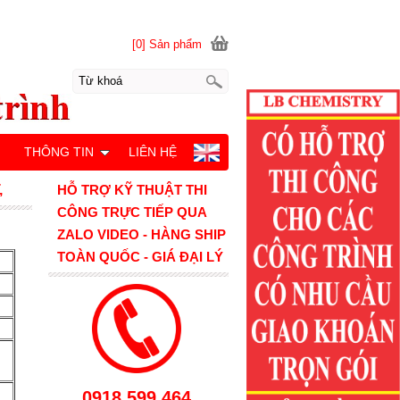
[0] Sản phẩm
M
THÔNG TIN
LIÊN HỆ
,
HỖ TRỢ KỸ THUẬT THI
CÔNG TRỰC TIẾP QUA
ZALO VIDEO - HÀNG SHIP
TOÀN QUỐC - GIÁ ĐẠI LÝ
0918.599.464