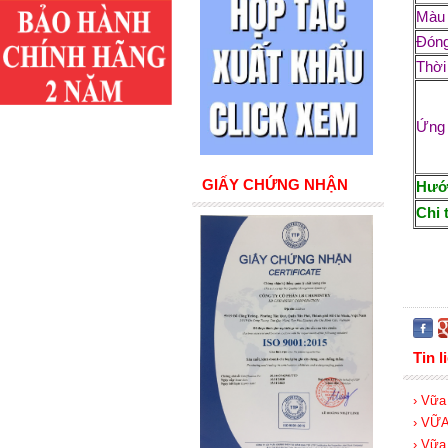
Màu
Đóng
Thời
Ứng
GIẤY CHỨNG NHẬN
Hướn
Chi 
Tin l
› Vữa
› VỮ
› Vữa