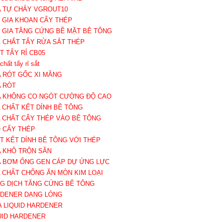
A TỰ CHẢY VGROUT10
Ụ GIA KHOAN CẤY THÉP
Ụ GIA TĂNG CỨNG BỀ MẶT BÊ TÔNG
Á CHẤT TẨY RỬA SẮT THÉP
ẤT TẨY RỈ CB05
chất tẩy rỉ sắt
A RÓT GỐC XI MĂNG
A RÓT
A KHÔNG CO NGÓT CƯỜNG ĐỘ CAO
A CHẤT KẾT DÍNH BÊ TÔNG
A CHẤT CẤY THÉP VÀO BÊ TÔNG
O CẤY THÉP
ẤT KẾT DÍNH BÊ TÔNG VỚI THÉP
A KHÔ TRỘN SẴN
A BƠM ỐNG GEN CÁP DỰ ỨNG LỰC
A CHẤT CHỐNG ĂN MÒN KIM LOẠI
NG DỊCH TĂNG CỨNG BÊ TÔNG
RDENER DẠNG LỎNG
KA LIQUID HARDENER
QUID HARDENER