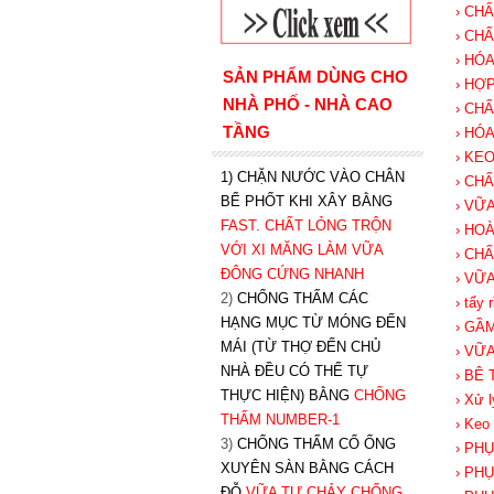
› CH
› CH
› HÓ
SẢN PHẨM DÙNG CHO
› HỢ
NHÀ PHỐ - NHÀ CAO
› CH
TẦNG
› HÓ
› KE
1) CHẶN NƯỚC VÀO CHÂN
› CH
BỂ PHỐT KHI XÂY BẰNG
› VỮ
FAST. CHẤT LỎNG TRỘN
› HO
VỚI XI MĂNG LÀM VỮA
› CH
ĐÔNG CỨNG NHANH
› VỮ
2)
CHỐNG THẤM CÁC
› tẩy 
HẠNG MỤC TỪ MÓNG ĐẾN
› GẦM
MÁI (TỪ THỢ ĐẾN CHỦ
› VỮ
NHÀ ĐỀU CÓ THỂ TỰ
› BÊ
THỰC HIỆN) BẰNG
CHỐNG
› Xử l
THẤM NUMBER-1
› Keo
3)
CHỐNG THẤM CỔ ỐNG
› PH
XUYÊN SÀN BẰNG CÁCH
› PH
ĐỖ
VỮA TỰ CHẢY CHỐNG