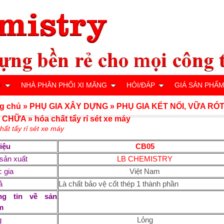
G
NHÀ PHÂN PHỐI XI MĂNG
HỎI/ĐÁP
GIÁ SẢN PHẨ
g chủ
»
PHỤ GIA XÂY DỰNG
»
PHỤ GIA KẾT NỐI, VỮA RÓT
 CHỮA
»
hóa chất tẩy rỉ sét xe máy
hất tẩy rỉ sét xe máy
hiệu
CB05
sản xuất
LB CHEMISTRY
 gia
Việt Nam
ả
Là chất bảo vệ cốt thép 1 thành phần
ng tin về sản
m
g
Lỏng