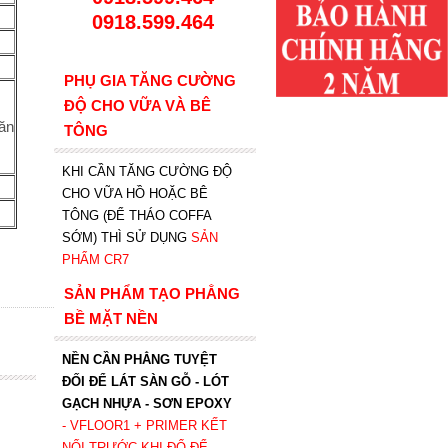
0918.599.464
PHỤ GIA TĂNG CƯỜNG
ĐỘ CHO VỮA VÀ BÊ
 ăn
TÔNG
KHI CẦN TĂNG CƯỜNG ĐỘ
CHO VỮA HỒ HOẶC BÊ
TÔNG (ĐỂ THÁO COFFA
SỚM) THÌ SỬ DỤNG
SẢN
PHẨM CR7
SẢN PHẨM TẠO PHẲNG
BỀ MẶT NỀN
NỀN CẦN PHẲNG TUYỆT
ĐỐI ĐỂ LÁT SÀN GỖ - LÓT
GẠCH NHỰA - SƠN EPOXY
- VFLOOR1
+ PRIMER KẾT
NỐI TRƯỚC KHI ĐỔ ĐỂ