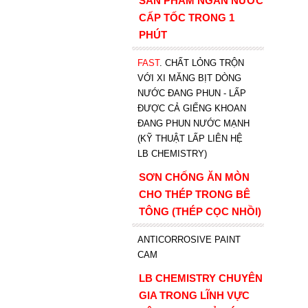
SẢN PHẨM NGĂN NƯỚC
CẤP TỐC TRONG 1
PHÚT
FAST
. CHẤT LỎNG TRỘN
VỚI XI MĂNG BỊT DÒNG
NƯỚC ĐANG PHUN - LẤP
ĐƯỢC CẢ GIẾNG KHOAN
ĐANG PHUN NƯỚC MẠNH
(KỸ THUẬT LẤP LIÊN HỆ
LB CHEMISTRY)
SƠN CHỐNG ĂN MÒN
CHO THÉP TRONG BÊ
TÔNG (THÉP CỌC NHỒI)
ANTICORROSIVE PAINT
CAM
LB CHEMISTRY CHUYÊN
GIA TRONG LĨNH VỰC