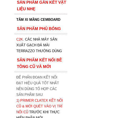
SẢN PHẨM GẮN KẾT VẬT
LIỆU NHẸ
TẤM XI MĂNG CEMBOARD
SẢN PHẨM PHỦ BÓNG
C2K
.
CÁC NHÀ MÁY SẢN
XUẤT GẠCH ĐÁ MÀI
TERRAZZO THƯỜNG DÙNG
SẢN PHẨM KẾT NỐI BÊ
TÔNG CŨ VÀ MỚI
ĐỂ PHÂN ĐOẠN KẾT NỐI
ĐẠT HIỆU QUẢ TỐT NHẤT
NÊN DÙNG TỔ HỢP CÁC
SẢN PHẨM SAU
1)
PRIMER CLATEX KẾT NỐI
CŨ & MỚI QUÉT VÀO VỊ TRÍ
NỐI CŨ
TRƯỚC KHI T
HỰC
HIỆN PHẦN MỚI