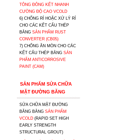
TÔNG ĐÔNG KẾT NHANH
CƯỜNG ĐỘ CAO VCOLD
6) CHỐNG RỈ HOẶC XỬ LÝ RỈ
CHO CÁC KẾT CẤU THÉP
BẰNG
SẢN PHẨM RUST
CONVERTER (CB05)
7) CHỐNG ĂN MÒN CHO CÁC
KẾT CẤU THÉP BẰNG
SẢN
PHẨM ANTICORROSIVE
PAINT (CAM)
SẢN PHẨM SỬA CHỮA
MẶT ĐƯỜNG BĂNG
SỬA CHỮA MẶT ĐƯỜNG
BĂNG BẰNG
SẢN PHẨM
VCOLD
(RAPID SET HIGH
EARLY STRENGTH
STRUCTURAL GROUT)