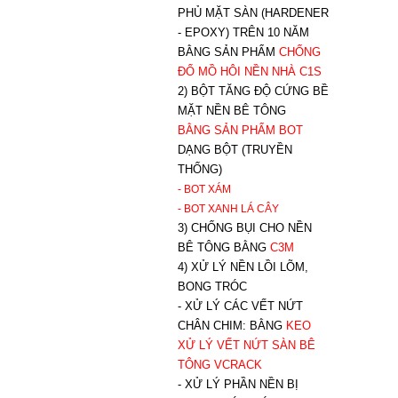
PHỦ MẶT SÀN (HARDENER
- EPOXY) TRÊN 10 NĂM
BẰNG SẢN PHẨM
CHỐNG
ĐỔ MỒ HÔI NỀN NHÀ C1S
2) BỘT TĂNG ĐỘ CỨNG BỀ
MẶT NỀN BÊ TÔNG
BẰNG SẢN PHẨM BOT
DẠNG BỘT (TRUYỀN
THỐNG)
- BOT XÁM
- BOT XANH
LÁ CÂY
3) CHỐNG BỤI CHO NỀN
BÊ TÔNG BẰNG
C3M
4) XỬ LÝ NỀN LỒI LÕM,
BONG TRÓC
- XỬ LÝ CÁC VẾT NỨT
CHÂN CHIM: BẰNG
K
EO
XỬ LÝ VẾT NỨT SÀN BÊ
TÔNG VCRACK
- XỬ LÝ PHẦN NỀN BỊ