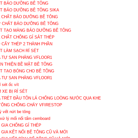
ẤT BẢO DƯỠNG BÊ TÔNG
ẤT BẢO DƯỠNG BÊ TÔNG SIKA
A CHẤT BẢO DƯỠNG BÊ TÔNG
P CHẤT BẢO DƯỠNG BÊ TÔNG
ẤT TẠO MÀNG BẢO DƯỠNG BÊ TÔNG
A CHẤT CHỐNG GỈ SẮT THÉP
O CẤY THÉP 2 THÀNH PHẦN
ẤT LÀM SẠCH RỈ SÉT
A TỰ SAN PHẲNG VFLOOR1
ÀN THIỆN BỀ MẶT BÊ TÔNG
ẤT TẠO BÓNG CHO BÊ TÔNG
A TỰ SAN PHẲNG VFLOOR1
rỉ sét ốc vít
 XE BỊ RỈ SÉT
A TRÉT ĐẦU TÔN LÁ CHỐNG LOÒNG NƯỚC QUA KHE
 TÔNG CHỐNG CHÁY VFIRESTOP
ý vết nứt be tông
 xử lý mối nối tấm cemboard
Ụ GIA CHỐNG GỈ THÉP
Ụ GIA KẾT NỐI BÊ TÔNG CŨ VÀ MỚI