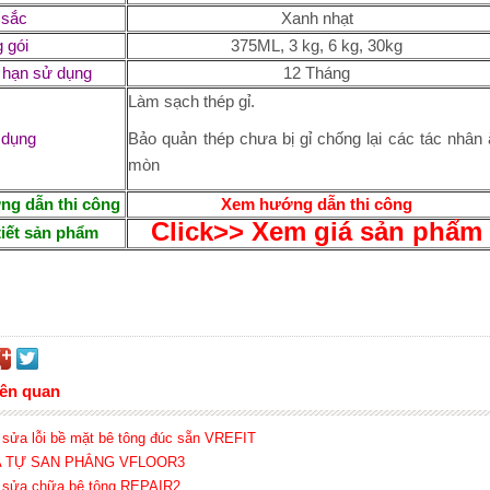
 sắc
Xanh nhạt
 gói
375ML, 3 kg, 6 kg, 30kg
 hạn sử dụng
12 Tháng
Làm sạch thép gỉ.
 dụng
Bảo quản thép chưa bị gỉ chống lại các tác nhân
mòn
g dẫn thi công
Xem hướng dẫn thi công
Click>> Xem giá sản phẩm
tiết sản phẩm
iên quan
 sửa lỗi bề mặt bê tông đúc sẵn VREFIT
A TỰ SAN PHẲNG VFLOOR3
 sửa chữa bê tông REPAIR2