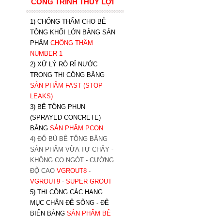
CÔNG TRÌNH THỦY LỢI
1) CHỐNG THẤM CHO BÊ
TÔNG KHỐI LỚN BẰNG SẢN
PHẨM
CHỐNG THẤM
NUMBER-1
2) XỬ LÝ RÒ RỈ NƯỚC
TRONG THI CÔNG BẰNG
SẢN PHẨM FAST (STOP
LEAKS)
3) BÊ TÔNG PHUN
(SPRAYED CONCRETE)
BẰNG
SẢN PHẨM PCON
4) ĐỔ BÙ BÊ TÔNG BẰNG
SẢN PHẨM VỮA TỰ CHẢY -
KHÔNG CO NGÓT - CƯỜNG
ĐỘ CAO
VGROUT8
-
VGROUT9
-
SUPER GROUT
5) THI CÔNG CÁC HẠNG
MỤC CHÂN ĐÊ SÔNG - ĐÊ
BIỂN BẰNG
SẢN PHẨM BÊ