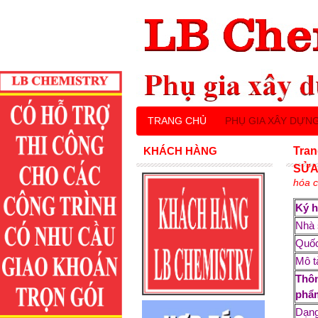
TRANG CHỦ
PHỤ GIA XÂY DỰN
KHÁCH HÀNG
Tran
SỬA
hóa c
Ký 
Nhà 
Quốc
Mô t
Thô
phẩ
Dạn