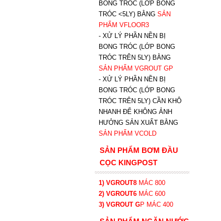
BONG TRÓC (LỚP BONG
TRÓC <5LY) BẰNG
SẢN
PHẨM VFLOOR3
- XỬ LÝ PHẦN NỀN BỊ
BONG TRÓC (LỚP BONG
TRÓC TRÊN 5LY) BẰNG
SẢN PHẨM VGROUT G
P
-
XỬ LÝ PHẦN NỀN BỊ
BONG TRÓC (LỚP BONG
TRÓC TRÊN 5LY) CẦN KHÔ
NHANH ĐỂ KHÔNG ẢNH
HƯỞNG SẢN XUẤT BẰNG
SẢN PHẨM VCOLD
SẢN PHẨM BƠM ĐẦU
CỌC KINGPOST
1) VGROUT8
MÁC 800
2) VGROUT6
MÁC 600
3) VGROUT G
P
MÁC 400