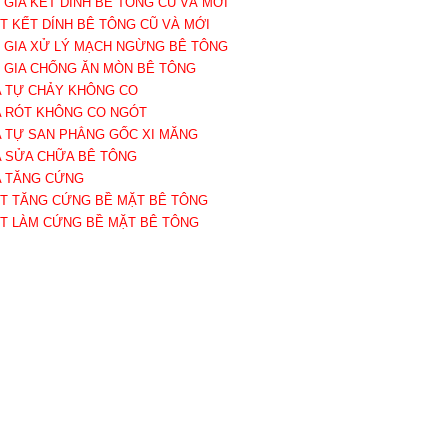
Ụ GIA KẾT DÍNH BÊ TÔNG CŨ VÀ MỚI
ẤT KẾT DÍNH BÊ TÔNG CŨ VÀ MỚI
Ụ GIA XỬ LÝ MẠCH NGỪNG BÊ TÔNG
Ụ GIA CHỐNG ĂN MÒN BÊ TÔNG
A TỰ CHẢY KHÔNG CO
A RÓT KHÔNG CO NGÓT
A TỰ SAN PHẲNG GỐC XI MĂNG
A SỬA CHỮA BÊ TÔNG
A TĂNG CỨNG
ẤT TĂNG CỨNG BỀ MẶT BÊ TÔNG
ẤT LÀM CỨNG BỀ MẶT BÊ TÔNG