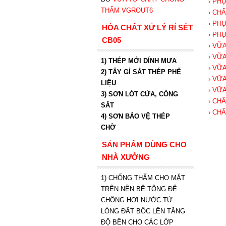
› PH
THẤM VGROUT6
› CH
› PH
HÓA CHẤT XỬ LÝ RỈ SÉT
› PH
CB05
› VỮ
› VỮ
1) THÉP MỚI DÍNH MƯA
› VỮ
2) TẨY GỈ SẮT THÉP PHẾ
› VỮ
LIỆU
› VỮ
3) SƠN LÓT CỬA, CỔNG
› CH
SẮT
› CH
4) SƠN BẢO VỆ THÉP
CHỜ
SẢN PHẨM DÙNG CHO
NHÀ XƯỞNG
1) CHỐNG THẤM CHO MẶT
TRÊN NỀN BÊ TÔNG ĐỂ
CHỐNG HƠI NƯỚC TỪ
LÒNG ĐẤT BỐC LÊN TĂNG
ĐỘ BỀN CHO CÁC LỚP