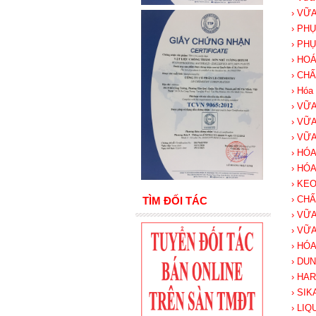
› VỮ
› PH
› PH
› HO
› CH
› Hóa 
› VỮ
› VỮ
› VỮ
› HÓ
› HÓ
› KE
› CH
TÌM ĐỐI TÁC
› VỮ
› VỮ
› HÓ
› DU
› HA
› SI
› LI