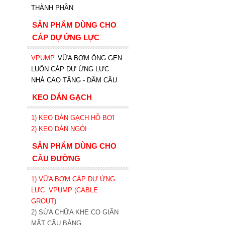
THÀNH PHẦN
SẢN PHẨM DÙNG CHO
CÁP DỰ ỨNG LỰC
VPUMP
. VỮA BƠM ỐNG GEN
LUỒN CÁP DỰ ỨNG LỰC
NHÀ CAO TẦNG - DẦM CẦU
KEO DÁN GẠCH
1)
KEO DÁN GẠCH HỒ BƠI
2)
KEO DÁN NGÓI
SẢN PHẨM DÙNG CHO
CẦU ĐƯỜNG
1) VỮA BƠM CÁP DỰ ỨNG
LỰC
VPUMP (CABLE
GROUT)
2) SỬA CHỮA KHE CO GIÃN
MẶT CẦU BẰNG