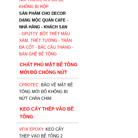
KHÔNG BỊ RỘP
SẢN PHẨM CHO DECOR
DẠNG MỘC QUÁN CAFE -
NHÀ HÀNG - KHÁCH SẠN
- GPUTTY. BỘT TRÉT MÀU
XÁM. TRÉT TƯỜNG - TRẦN
ĐÀ CỘT - BẬC CẦU THANG -
BÀN GHẾ BÊ TÔNG
CHẤT PHỦ MẶT BÊ TÔNG
MỚI ĐỔ CHỐNG NỨT
CPROTEC
.
BẢO VỆ MẶT BÊ
TÔNG MỚI ĐỔ KHÔNG BỊ
NỨT CHÂN CHIM
KEO CẤY THÉP VÀO BÊ
TÔNG
VFIX EPOXY
. KEO CẤY
THÉP VÀO BÊ TÔNG 2