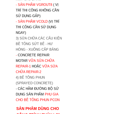
- SẢN PHẨM VGROUT8
( VỊ
TRÍ THI CÔNG KHÔNG CẦN
SỬ DỤNG GẤP)
- SẢN PHẨM VCOLD
(VỊ TRÍ
THI CÔNG CẦN SỬ DỤNG
NGAY)
3) SỬA CHỮA CÁC CẤU KIỆN
BÊ TÔNG SỨT BỂ - HƯ
HỎNG - XUỐNG CẤP BẰNG
-
CONCRETE REPAIR
MOTAR
VỮA SỬA CHỮA
REPAIR-1
HOẶC
V
ỮA SỬA
CHỮA REPAIR-2
4) BÊ TÔNG PHUN
(SPRAYED CONCRETE)
- CÁC HẦM ĐƯỜNG BỘ SỬ
DỤNG SẢN PHẨM
PHỤ GIA
CHO BÊ TÔNG PHUN PCON
SẢN PHẨM DÙNG CHO