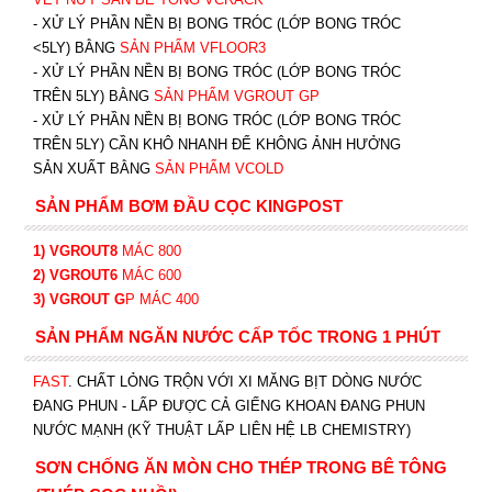
- XỬ LÝ PHẦN NỀN BỊ BONG TRÓC (LỚP BONG TRÓC
<5LY) BẰNG
SẢN PHẨM VFLOOR3
- XỬ LÝ PHẦN NỀN BỊ BONG TRÓC (LỚP BONG TRÓC
TRÊN 5LY) BẰNG
SẢN PHẨM VGROUT G
P
-
XỬ LÝ PHẦN NỀN BỊ BONG TRÓC (LỚP BONG TRÓC
TRÊN 5LY) CẦN KHÔ NHANH ĐỂ KHÔNG ẢNH HƯỞNG
SẢN XUẤT BẰNG
SẢN PHẨM VCOLD
SẢN PHẨM BƠM ĐẦU CỌC KINGPOST
1) VGROUT8
MÁC 800
2) VGROUT6
MÁC 600
3) VGROUT G
P
MÁC 400
SẢN PHẨM NGĂN NƯỚC CẤP TỐC TRONG 1 PHÚT
FAST
. CHẤT LỎNG TRỘN VỚI XI MĂNG BỊT DÒNG NƯỚC
ĐANG PHUN - LẤP ĐƯỢC CẢ GIẾNG KHOAN ĐANG PHUN
NƯỚC MẠNH (KỸ THUẬT LẤP LIÊN HỆ LB CHEMISTRY)
SƠN CHỐNG ĂN MÒN CHO THÉP TRONG BÊ TÔNG