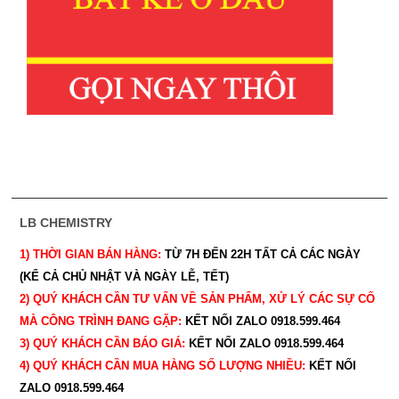
LB CHEMISTRY
1) THỜI GIAN BÁN HÀNG:
TỪ 7H ĐẾN 22H
TẤT CẢ CÁC NGÀY
(KỂ CẢ CHỦ NHẬT VÀ NGÀY LỄ, TẾT)
2) QUÝ KHÁCH CẦN TƯ VẤN VỀ SẢN PHẨM, XỬ LÝ CÁC SỰ CỐ
MÀ CÔNG TRÌNH ĐANG GẶP:
KẾT NỐI ZALO 0918.599.464
3) QUÝ
KHÁCH CẦN BÁO GIÁ:
KẾT NỐI ZALO 0918.599.464
4) QUÝ
KHÁCH CẦN MUA HÀNG SỐ LƯỢNG NHIỀU:
KẾT NỐI
ZALO 0918.599.464