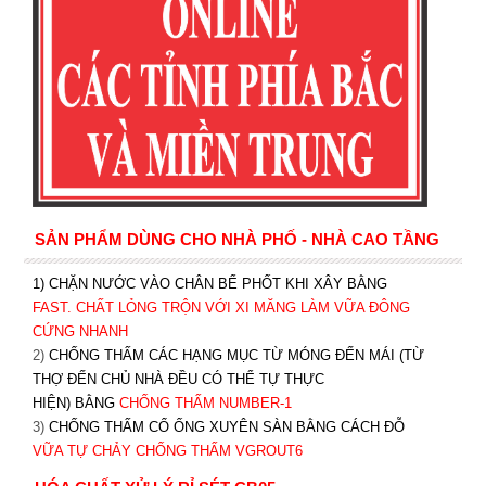
SẢN PHẨM DÙNG CHO NHÀ PHỐ - NHÀ CAO TẦNG
1) CHẶN NƯỚC VÀO CHÂN BỂ PHỐT KHI XÂY BẰNG
FAST. CHẤT LỎNG TRỘN VỚI XI MĂNG LÀM VỮA ĐÔNG
CỨNG NHANH
2)
CHỐNG THẤM CÁC HẠNG MỤC TỪ MÓNG ĐẾN MÁI (TỪ
THỢ ĐẾN CHỦ NHÀ ĐỀU CÓ THỂ TỰ THỰC
HIỆN) BẰNG
CHỐNG THẤM NUMBER-1
3)
CHỐNG THẤM CỔ ỐNG XUYÊN SÀN BẰNG CÁCH ĐỖ
VỮA TỰ CHẢY CHỐNG THẤM VGROUT6