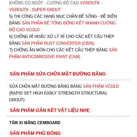
KHÔNG CO NGÓT - CƯỜNG ĐỘ CAO
VGROUT8
-
VGROUT9
-
SUPER GROUT
5) THI CÔNG CÁC HẠNG MỤC CHÂN ĐÊ SÔNG - ĐÊ BIỂN
BẰNG
SẢN PHẨM BÊ TÔNG ĐÔNG KẾT NHANH CƯỜNG
ĐỘ CAO VCOLD
6) CHỐNG RỈ HOẶC XỬ LÝ RỈ CHO CÁC KẾT CẤU THÉP
BẰNG
SẢN PHẨM RUST CONVERTER (CB05)
7) CHỐNG ĂN MÒN CHO CÁC KẾT CẤU THÉP BẰNG
SẢN
PHẨM ANTICORROSIVE PAINT (CAM)
SẢN PHẨM SỬA CHỮA MẶT ĐƯỜNG BĂNG
SỬA CHỮA MẶT ĐƯỜNG BĂNG BẰNG
SẢN PHẨM VCOLD
(RAPID SET HIGH EARLY STRENGTH STRUCTURAL
GROUT)
SẢN PHẨM GẮN KẾT VẬT LIỆU NHẸ
TẤM XI MĂNG CEMBOARD
SẢN PHẨM PHỦ BÓNG