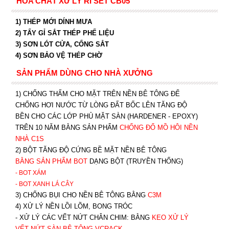
HÓA CHẤT XỬ LÝ RỈ SÉT CB05
1) THÉP MỚI DÍNH MƯA
2) TẨY GỈ SẮT THÉP PHẾ LIỆU
3) SƠN LÓT CỬA, CỔNG SẮT
4) SƠN BẢO VỆ THÉP CHỜ
SẢN PHẨM DÙNG CHO NHÀ XƯỞNG
1) CHỐNG THẤM CHO MẶT TRÊN NỀN BÊ TÔNG ĐỂ
CHỐNG HƠI NƯỚC TỪ LÒNG ĐẤT BỐC LÊN TĂNG ĐỘ
BỀN CHO CÁC LỚP PHỦ MẶT SÀN (HARDENER - EPOXY)
TRÊN 10 NĂM BẰNG SẢN PHẨM
CHỐNG ĐỔ MỒ HÔI NỀN
NHÀ C1S
2) BỘT TĂNG ĐỘ CỨNG BỀ MẶT NỀN BÊ TÔNG
BẰNG SẢN PHẨM BOT
DẠNG BỘT (TRUYỀN THỐNG)
- BOT XÁM
- BOT XANH
LÁ CÂY
3) CHỐNG BỤI CHO NỀN BÊ TÔNG BẰNG
C3M
4) XỬ LÝ NỀN LỒI LÕM, BONG TRÓC
- XỬ LÝ CÁC VẾT NỨT CHÂN CHIM: BẰNG
K
EO XỬ LÝ
VẾT NỨT SÀN BÊ TÔNG VCRACK