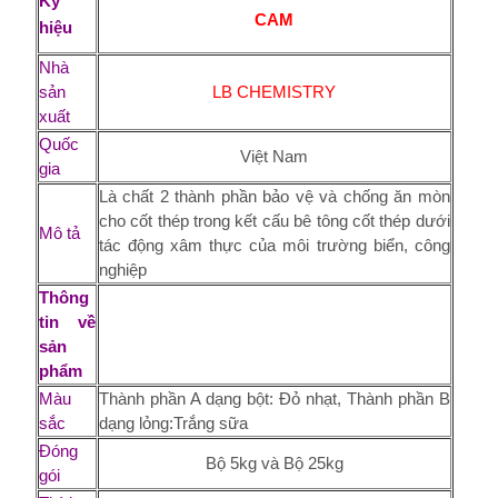
Ký
CAM
hiệu
Nhà
sản
LB CHEMISTRY
xuất
Quốc
Việt Nam
gia
Là chất 2 thành phần bảo vệ và chống ăn mòn
cho cốt thép trong kết cấu bê tông cốt thép dưới
Mô tả
tác động xâm thực của môi trường biển, công
nghiệp
Thông
tin về
sản
phẩm
Màu
Thành phần A dạng bột: Đỏ nhạt, Thành phần B
sắc
dạng lỏng:Trắng sữa
Đóng
Bộ 5kg và Bộ 25kg
gói