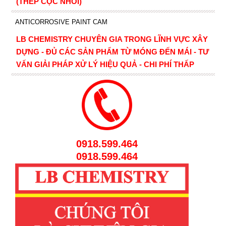
(THÉP CỌC NHỒI)
ANTICORROSIVE PAINT CAM
LB CHEMISTRY CHUYÊN GIA TRONG LĨNH VỰC XÂY
DỰNG - ĐỦ CÁC SẢN PHẨM TỪ MÓNG ĐẾN MÁI - TƯ
VẤN GIẢI PHÁP XỬ LÝ HIỆU QUẢ - CHI PHÍ THẤP
0918.599.464
0918.599.464