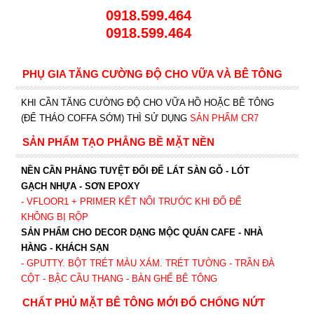
0918.599.464
0918.599.464
PHỤ GIA TĂNG CƯỜNG ĐỘ CHO VỮA VÀ BÊ TÔNG
KHI CẦN TĂNG CƯỜNG ĐỘ CHO VỮA HỒ HOẶC BÊ TÔNG
(ĐỂ THÁO COFFA SỚM) THÌ SỬ DỤNG
SẢN PHẨM CR7
SẢN PHẨM TẠO PHẲNG BỀ MẶT NỀN
NỀN CẦN PHẲNG TUYỆT ĐỐI ĐỂ LÁT SÀN GỖ - LÓT
GẠCH NHỰA - SƠN EPOXY
- VFLOOR1
+ PRIMER KẾT NỐI TRƯỚC KHI ĐỔ ĐỂ
KHÔNG BỊ RỘP
SẢN PHẨM CHO DECOR DẠNG MỘC QUÁN CAFE - NHÀ
HÀNG - KHÁCH SẠN
- GPUTTY. BỘT TRÉT MÀU XÁM. TRÉT TƯỜNG - TRẦN ĐÀ
CỘT - BẬC CẦU THANG - BÀN GHẾ BÊ TÔNG
CHẤT PHỦ MẶT BÊ TÔNG MỚI ĐỔ CHỐNG NỨT