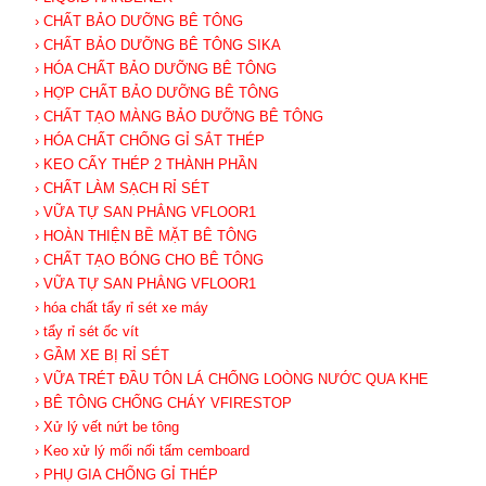
› CHẤT BẢO DƯỠNG BÊ TÔNG
› CHẤT BẢO DƯỠNG BÊ TÔNG SIKA
› HÓA CHẤT BẢO DƯỠNG BÊ TÔNG
› HỢP CHẤT BẢO DƯỠNG BÊ TÔNG
› CHẤT TẠO MÀNG BẢO DƯỠNG BÊ TÔNG
› HÓA CHẤT CHỐNG GỈ SẮT THÉP
› KEO CẤY THÉP 2 THÀNH PHẦN
› CHẤT LÀM SẠCH RỈ SÉT
› VỮA TỰ SAN PHẲNG VFLOOR1
› HOÀN THIỆN BỀ MẶT BÊ TÔNG
› CHẤT TẠO BÓNG CHO BÊ TÔNG
› VỮA TỰ SAN PHẲNG VFLOOR1
› hóa chất tẩy rỉ sét xe máy
› tẩy rỉ sét ốc vít
› GẦM XE BỊ RỈ SÉT
› VỮA TRÉT ĐẦU TÔN LÁ CHỐNG LOÒNG NƯỚC QUA KHE
› BÊ TÔNG CHỐNG CHÁY VFIRESTOP
› Xử lý vết nứt be tông
› Keo xử lý mối nối tấm cemboard
› PHỤ GIA CHỐNG GỈ THÉP