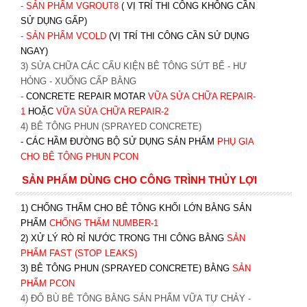
- SẢN PHẨM VGROUT8
( VỊ TRÍ THI CÔNG KHÔNG CẦN
SỬ DỤNG GẤP)
- SẢN PHẨM VCOLD
(VỊ TRÍ THI CÔNG CẦN SỬ DỤNG
NGAY)
3) SỬA CHỮA CÁC CẤU KIỆN BÊ TÔNG SỨT BỂ - HƯ
HỎNG - XUỐNG CẤP BẰNG
-
CONCRETE REPAIR MOTAR
VỮA SỬA CHỮA REPAIR-
1
HOẶC
V
ỮA SỬA CHỮA REPAIR-2
4) BÊ TÔNG PHUN (SPRAYED CONCRETE)
- CÁC HẦM ĐƯỜNG BỘ SỬ DỤNG SẢN PHẨM
PHỤ GIA
CHO BÊ TÔNG PHUN PCON
SẢN PHẨM DÙNG CHO CÔNG TRÌNH THỦY LỢI
1) CHỐNG THẤM CHO BÊ TÔNG KHỐI LỚN BẰNG SẢN
PHẨM
CHỐNG THẤM NUMBER-1
2) XỬ LÝ RÒ RỈ NƯỚC TRONG THI CÔNG BẰNG
SẢN
PHẨM FAST (STOP LEAKS)
3) BÊ TÔNG PHUN (SPRAYED CONCRETE) BẰNG
SẢN
PHẨM PCON
4) ĐỔ BÙ BÊ TÔNG BẰNG SẢN PHẨM VỮA TỰ CHẢY -