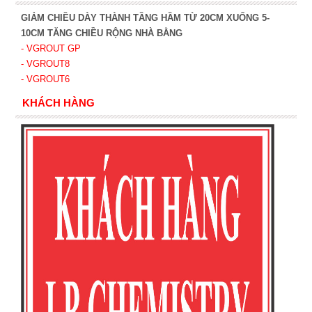
GIẢM CHIỀU DÀY THÀNH TẦNG HẦM TỪ 20CM XUỐNG 5-
10CM TĂNG CHIỀU RỘNG NHÀ BẰNG
- VGROUT G
P
- VGROUT8
- VGROUT6
KHÁCH HÀNG