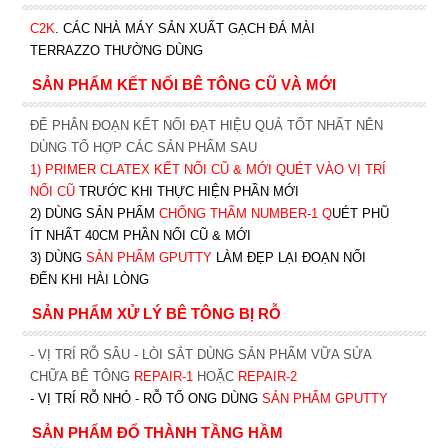
C2K
.
CÁC NHÀ MÁY SẢN XUẤT GẠCH ĐÁ MÀI
TERRAZZO THƯỜNG DÙNG
SẢN PHẨM KẾT NỐI BÊ TÔNG CŨ VÀ MỚI
ĐỂ PHÂN ĐOẠN KẾT NỐI ĐẠT HIỆU QUẢ TỐT NHẤT NÊN
DÙNG TỔ HỢP CÁC SẢN PHẨM SAU
1)
PRIMER CLATEX KẾT NỐI CŨ & MỚI QUÉT VÀO VỊ TRÍ
NỐI CŨ
TRƯỚC KHI T
HỰC HIỆN PHẦN MỚI
2) DÙNG SẢN PHẨM
CHỐNG THẤM NUMBER-1
Q
UÉT PHŨ
ÍT NHẤT 40CM PHẦN NỐI CŨ & MỚI
3) DÙNG
SẢN PHẨM GPUTTY
LÀM ĐẸP LẠI ĐOẠN NỐI
ĐẾN KHI HÀI LÒNG
SẢN PHẨM XỬ LÝ BÊ TÔNG BỊ RỖ
- VỊ TRÍ RỖ SÂU - LÒI SẮT DÙNG SẢN PHẨM VỮA SỬA
CHỮA BÊ TÔNG
REPAIR-1
HOẶC
REPAIR-2
- VỊ TRÍ RỖ NHỎ - RỖ TỔ ONG DÙNG
SẢN PHẨM GPUTTY
SẢN PHẨM ĐỔ THÀNH TẦNG HẦM