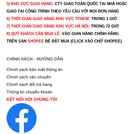
5) KHU VỰC GIAO HÀNG:
CTY GIAO
TOÀN QUỐC TẠI NHÀ HOẶC
GIAO TẠI CÔNG TRÌNH THEO YÊU CẦU
VỚI MỌI ĐƠN HÀNG
6) THỜI GIAN GIAO HÀNG KHU VỰC TPHCM:
TRONG 1 GIỜ
7) THỜI GIAN GIAO HÀNG KHU VỰC HÀ NỘI:
TRONG 72 GIỜ
8) QUÝ
KHÁCH CẦN MUA LẺ:
VÀO GIAN HÀNG CHÍNH HÃNG
TRÊN SÀN
SHOPEE
ĐỂ ĐẶT MUA (CLICK VÀO CHỮ SHOPEE)
CHÍNH SÁCH - HƯỚNG DẪN
Chính sách bảo mật thông tin
Chính sách vận chuyển
Chính sách đổi trả hàng
Thông tin chuyển khoản
KẾT NỐI VỚI CHÚNG TÔI