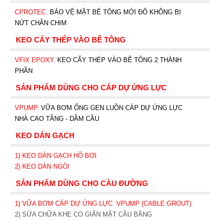
CPROTEC
.
BẢO VỆ MẶT BÊ TÔNG MỚI ĐỔ KHÔNG BỊ
NỨT CHÂN CHIM
KEO CẤY THÉP VÀO BÊ TÔNG
VFIX EPOXY
. KEO CẤY THÉP VÀO BÊ TÔNG 2 THÀNH
PHẦN
SẢN PHẨM DÙNG CHO CÁP DỰ ỨNG LỰC
VPUMP
. VỮA BƠM ỐNG GEN LUỒN CÁP DỰ ỨNG LỰC
NHÀ CAO TẦNG - DẦM CẦU
KEO DÁN GẠCH
1)
KEO DÁN GẠCH HỒ BƠI
2)
KEO DÁN NGÓI
SẢN PHẨM DÙNG CHO CẦU ĐƯỜNG
1) VỮA BƠM CÁP DỰ ỨNG LỰC
VPUMP (CABLE GROUT)
2) SỬA CHỮA KHE CO GIÃN MẶT CẦU BẰNG