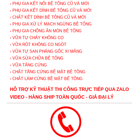
› PHỤ GIA KẾT NỐI BÊ TÔNG CŨ VÀ MỚI
› PHỤ GIA KẾT DÍNH BÊ TÔNG CŨ VÀ MỚI
› CHẤT KẾT DÍNH BÊ TÔNG CŨ VÀ MỚI
› PHỤ GIA XỬ LÝ MẠCH NGỪNG BÊ TÔNG
› PHỤ GIA CHỐNG ĂN MÒN BÊ TÔNG
› VỮA TỰ CHẢY KHÔNG CO
› VỮA RÓT KHÔNG CO NGÓT
› VỮA TỰ SAN PHẲNG GỐC XI MĂNG
› VỮA SỬA CHỮA BÊ TÔNG
› VỮA TĂNG CỨNG
› CHẤT TĂNG CỨNG BỀ MẶT BÊ TÔNG
› CHẤT LÀM CỨNG BỀ MẶT BÊ TÔNG
HỖ TRỢ KỸ THUẬT THI CÔNG TRỰC TIẾP QUA ZALO
VIDEO - HÀNG SHIP TOÀN QUỐC - GIÁ ĐẠI LÝ