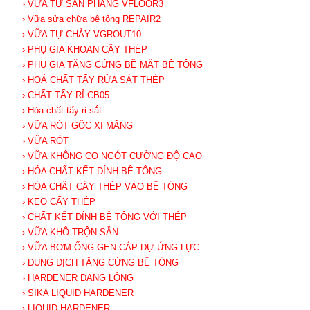
› VỮA TỰ SAN PHẲNG VFLOOR3
› Vữa sửa chữa bê tông REPAIR2
› VỮA TỰ CHẢY VGROUT10
› PHỤ GIA KHOAN CẤY THÉP
› PHỤ GIA TĂNG CỨNG BỀ MẶT BÊ TÔNG
› HOÁ CHẤT TẨY RỬA SẮT THÉP
› CHẤT TẨY RỈ CB05
› Hóa chất tẩy rỉ sắt
› VỮA RÓT GỐC XI MĂNG
› VỮA RÓT
› VỮA KHÔNG CO NGÓT CƯỜNG ĐỘ CAO
› HÓA CHẤT KẾT DÍNH BÊ TÔNG
› HÓA CHẤT CẤY THÉP VÀO BÊ TÔNG
› KEO CẤY THÉP
› CHẤT KẾT DÍNH BÊ TÔNG VỚI THÉP
› VỮA KHÔ TRỘN SẴN
› VỮA BƠM ỐNG GEN CÁP DỰ ỨNG LỰC
› DUNG DỊCH TĂNG CỨNG BÊ TÔNG
› HARDENER DẠNG LỎNG
› SIKA LIQUID HARDENER
› LIQUID HARDENER