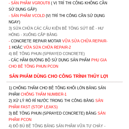
- SẢN PHẨM VGROUT8
( VỊ TRÍ THI CÔNG KHÔNG CẦN
SỬ DỤNG GẤP)
- SẢN PHẨM VCOLD
(VỊ TRÍ THI CÔNG CẦN SỬ DỤNG
NGAY)
3) SỬA CHỮA CÁC CẤU KIỆN BÊ TÔNG SỨT BỂ - HƯ
HỎNG - XUỐNG CẤP BẰNG
-
CONCRETE REPAIR MOTAR
VỮA SỬA CHỮA REPAIR-
1
HOẶC
V
ỮA SỬA CHỮA REPAIR-2
4) BÊ TÔNG PHUN (SPRAYED CONCRETE)
- CÁC HẦM ĐƯỜNG BỘ SỬ DỤNG SẢN PHẨM
PHỤ GIA
CHO BÊ TÔNG PHUN PCON
SẢN PHẨM DÙNG CHO CÔNG TRÌNH THỦY LỢI
1) CHỐNG THẤM CHO BÊ TÔNG KHỐI LỚN BẰNG SẢN
PHẨM
CHỐNG THẤM NUMBER-1
2) XỬ LÝ RÒ RỈ NƯỚC TRONG THI CÔNG BẰNG
SẢN
PHẨM FAST (STOP LEAKS)
3) BÊ TÔNG PHUN (SPRAYED CONCRETE) BẰNG
SẢN
PHẨM PCON
4) ĐỔ BÙ BÊ TÔNG BẰNG SẢN PHẨM VỮA TỰ CHẢY -