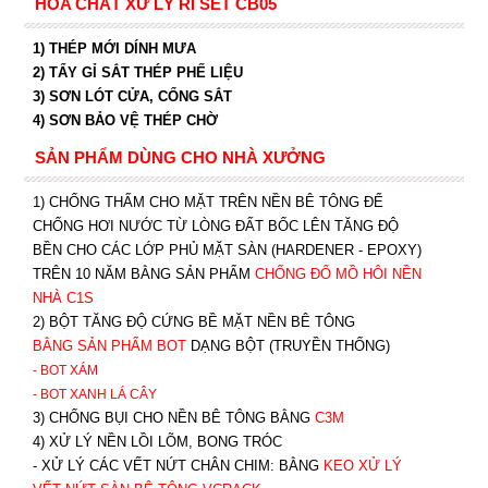
HÓA CHẤT XỬ LÝ RỈ SÉT CB05
1) THÉP MỚI DÍNH MƯA
2) TẨY GỈ SẮT THÉP PHẾ LIỆU
3) SƠN LÓT CỬA, CỔNG SẮT
4) SƠN BẢO VỆ THÉP CHỜ
SẢN PHẨM DÙNG CHO NHÀ XƯỞNG
1) CHỐNG THẤM CHO MẶT TRÊN NỀN BÊ TÔNG ĐỂ
CHỐNG HƠI NƯỚC TỪ LÒNG ĐẤT BỐC LÊN TĂNG ĐỘ
BỀN CHO CÁC LỚP PHỦ MẶT SÀN (HARDENER - EPOXY)
TRÊN 10 NĂM BẰNG SẢN PHẨM
CHỐNG ĐỔ MỒ HÔI NỀN
NHÀ C1S
2) BỘT TĂNG ĐỘ CỨNG BỀ MẶT NỀN BÊ TÔNG
BẰNG SẢN PHẨM BOT
DẠNG BỘT (TRUYỀN THỐNG)
- BOT XÁM
- BOT XANH
LÁ CÂY
3) CHỐNG BỤI CHO NỀN BÊ TÔNG BẰNG
C3M
4) XỬ LÝ NỀN LỒI LÕM, BONG TRÓC
- XỬ LÝ CÁC VẾT NỨT CHÂN CHIM: BẰNG
K
EO XỬ LÝ