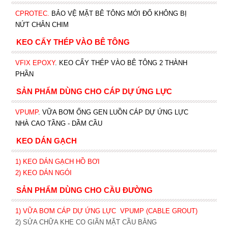
CPROTEC
.
BẢO VỆ MẶT BÊ TÔNG MỚI ĐỔ KHÔNG BỊ
NỨT CHÂN CHIM
KEO CẤY THÉP VÀO BÊ TÔNG
VFIX EPOXY
. KEO CẤY THÉP VÀO BÊ TÔNG 2 THÀNH
PHẦN
SẢN PHẨM DÙNG CHO CÁP DỰ ỨNG LỰC
VPUMP
. VỮA BƠM ỐNG GEN LUỒN CÁP DỰ ỨNG LỰC
NHÀ CAO TẦNG - DẦM CẦU
KEO DÁN GẠCH
1)
KEO DÁN GẠCH HỒ BƠI
2)
KEO DÁN NGÓI
SẢN PHẨM DÙNG CHO CẦU ĐƯỜNG
1) VỮA BƠM CÁP DỰ ỨNG LỰC
VPUMP (CABLE GROUT)
2) SỬA CHỮA KHE CO GIÃN MẶT CẦU BẰNG