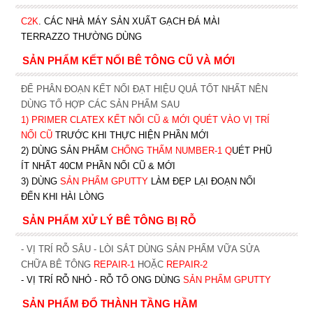
C2K
.
CÁC NHÀ MÁY SẢN XUẤT GẠCH ĐÁ MÀI
TERRAZZO THƯỜNG DÙNG
SẢN PHẨM KẾT NỐI BÊ TÔNG CŨ VÀ MỚI
ĐỂ PHÂN ĐOẠN KẾT NỐI ĐẠT HIỆU QUẢ TỐT NHẤT NÊN
DÙNG TỔ HỢP CÁC SẢN PHẨM SAU
1)
PRIMER CLATEX KẾT NỐI CŨ & MỚI QUÉT VÀO VỊ TRÍ
NỐI CŨ
TRƯỚC KHI T
HỰC HIỆN PHẦN MỚI
2) DÙNG SẢN PHẨM
CHỐNG THẤM NUMBER-1
Q
UÉT PHŨ
ÍT NHẤT 40CM PHẦN NỐI CŨ & MỚI
3) DÙNG
SẢN PHẨM GPUTTY
LÀM ĐẸP LẠI ĐOẠN NỐI
ĐẾN KHI HÀI LÒNG
SẢN PHẨM XỬ LÝ BÊ TÔNG BỊ RỖ
- VỊ TRÍ RỖ SÂU - LÒI SẮT DÙNG SẢN PHẨM VỮA SỬA
CHỮA BÊ TÔNG
REPAIR-1
HOẶC
REPAIR-2
- VỊ TRÍ RỖ NHỎ - RỖ TỔ ONG DÙNG
SẢN PHẨM GPUTTY
SẢN PHẨM ĐỔ THÀNH TẦNG HẦM