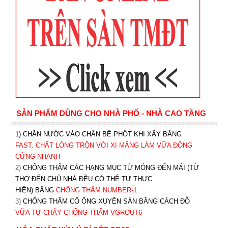
SẢN PHẨM DÙNG CHO NHÀ PHỐ - NHÀ CAO TẦNG
1) CHẶN NƯỚC VÀO CHÂN BỂ PHỐT KHI XÂY BẰNG
FAST. CHẤT LỎNG TRỘN VỚI XI MĂNG LÀM VỮA ĐÔNG
CỨNG NHANH
2)
CHỐNG THẤM CÁC HẠNG MỤC TỪ MÓNG ĐẾN MÁI (TỪ
THỢ ĐẾN CHỦ NHÀ ĐỀU CÓ THỂ TỰ THỰC
HIỆN) BẰNG
CHỐNG THẤM NUMBER-1
3)
CHỐNG THẤM CỔ ỐNG XUYÊN SÀN BẰNG CÁCH ĐỖ
VỮA TỰ CHẢY CHỐNG THẤM VGROUT6