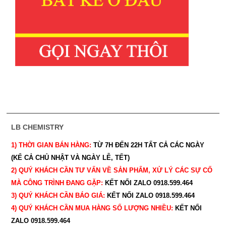
LB CHEMISTRY
1) THỜI GIAN BÁN HÀNG:
TỪ 7H ĐẾN 22H
TẤT CẢ CÁC NGÀY
(KỂ CẢ CHỦ NHẬT VÀ NGÀY LỄ, TẾT)
2) QUÝ KHÁCH CẦN TƯ VẤN VỀ SẢN PHẨM, XỬ LÝ CÁC SỰ CỐ
MÀ CÔNG TRÌNH ĐANG GẶP:
KẾT NỐI ZALO 0918.599.464
3) QUÝ
KHÁCH CẦN BÁO GIÁ:
KẾT NỐI ZALO 0918.599.464
4) QUÝ
KHÁCH CẦN MUA HÀNG SỐ LƯỢNG NHIỀU:
KẾT NỐI
ZALO 0918.599.464