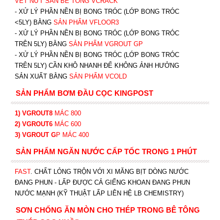
VẾT NỨT SÀN BÊ TÔNG VCRACK
- XỬ LÝ PHẦN NỀN BỊ BONG TRÓC (LỚP BONG TRÓC
<5LY) BẰNG
SẢN PHẨM VFLOOR3
- XỬ LÝ PHẦN NỀN BỊ BONG TRÓC (LỚP BONG TRÓC
TRÊN 5LY) BẰNG
SẢN PHẨM VGROUT G
P
-
XỬ LÝ PHẦN NỀN BỊ BONG TRÓC (LỚP BONG TRÓC
TRÊN 5LY) CẦN KHÔ NHANH ĐỂ KHÔNG ẢNH HƯỞNG
SẢN XUẤT BẰNG
SẢN PHẨM VCOLD
SẢN PHẨM BƠM ĐẦU CỌC KINGPOST
1) VGROUT8
MÁC 800
2) VGROUT6
MÁC 600
3) VGROUT G
P
MÁC 400
SẢN PHẨM NGĂN NƯỚC CẤP TỐC TRONG 1 PHÚT
FAST
. CHẤT LỎNG TRỘN VỚI XI MĂNG BỊT DÒNG NƯỚC
ĐANG PHUN - LẤP ĐƯỢC CẢ GIẾNG KHOAN ĐANG PHUN
NƯỚC MẠNH (KỸ THUẬT LẤP LIÊN HỆ LB CHEMISTRY)
SƠN CHỐNG ĂN MÒN CHO THÉP TRONG BÊ TÔNG