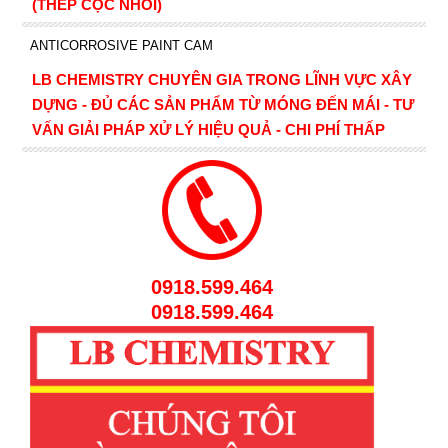
(THÉP CỌC NHỒI)
ANTICORROSIVE PAINT CAM
LB CHEMISTRY CHUYÊN GIA TRONG LĨNH VỰC XÂY
DỰNG - ĐỦ CÁC SẢN PHẨM TỪ MÓNG ĐẾN MÁI - TƯ
VẤN GIẢI PHÁP XỬ LÝ HIỆU QUẢ - CHI PHÍ THẤP
0918.599.464
0918.599.464