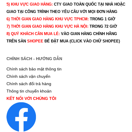
5) KHU VỰC GIAO HÀNG:
CTY GIAO
TOÀN QUỐC TẠI NHÀ HOẶC
GIAO TẠI CÔNG TRÌNH THEO YÊU CẦU
VỚI MỌI ĐƠN HÀNG
6) THỜI GIAN GIAO HÀNG KHU VỰC TPHCM:
TRONG 1 GIỜ
7) THỜI GIAN GIAO HÀNG KHU VỰC HÀ NỘI:
TRONG 72 GIỜ
8) QUÝ
KHÁCH CẦN MUA LẺ:
VÀO GIAN HÀNG CHÍNH HÃNG
TRÊN SÀN
SHOPEE
ĐỂ ĐẶT MUA (CLICK VÀO CHỮ SHOPEE)
CHÍNH SÁCH - HƯỚNG DẪN
Chính sách bảo mật thông tin
Chính sách vận chuyển
Chính sách đổi trả hàng
Thông tin chuyển khoản
KẾT NỐI VỚI CHÚNG TÔI