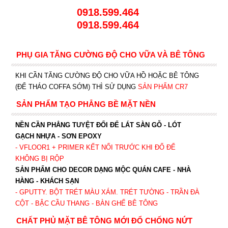
0918.599.464
0918.599.464
PHỤ GIA TĂNG CƯỜNG ĐỘ CHO VỮA VÀ BÊ TÔNG
KHI CẦN TĂNG CƯỜNG ĐỘ CHO VỮA HỒ HOẶC BÊ TÔNG
(ĐỂ THÁO COFFA SỚM) THÌ SỬ DỤNG
SẢN PHẨM CR7
SẢN PHẨM TẠO PHẲNG BỀ MẶT NỀN
NỀN CẦN PHẲNG TUYỆT ĐỐI ĐỂ LÁT SÀN GỖ - LÓT
GẠCH NHỰA - SƠN EPOXY
- VFLOOR1
+ PRIMER KẾT NỐI TRƯỚC KHI ĐỔ ĐỂ
KHÔNG BỊ RỘP
SẢN PHẨM CHO DECOR DẠNG MỘC QUÁN CAFE - NHÀ
HÀNG - KHÁCH SẠN
- GPUTTY. BỘT TRÉT MÀU XÁM. TRÉT TƯỜNG - TRẦN ĐÀ
CỘT - BẬC CẦU THANG - BÀN GHẾ BÊ TÔNG
CHẤT PHỦ MẶT BÊ TÔNG MỚI ĐỔ CHỐNG NỨT