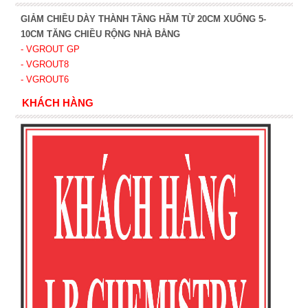
GIẢM CHIỀU DÀY THÀNH TẦNG HẦM TỪ 20CM XUỐNG 5-
10CM TĂNG CHIỀU RỘNG NHÀ BẰNG
- VGROUT G
P
- VGROUT8
- VGROUT6
KHÁCH HÀNG