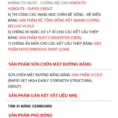
KHÔNG CO NGÓT - CƯỜNG ĐỘ CAO
VGROUT8
-
VGROUT9
-
SUPER GROUT
5) THI CÔNG CÁC HẠNG MỤC CHÂN ĐÊ SÔNG - ĐÊ BIỂN
BẰNG
SẢN PHẨM BÊ TÔNG ĐÔNG KẾT NHANH CƯỜNG
ĐỘ CAO VCOLD
6) CHỐNG RỈ HOẶC XỬ LÝ RỈ CHO CÁC KẾT CẤU THÉP
BẰNG
SẢN PHẨM RUST CONVERTER (CB05)
7) CHỐNG ĂN MÒN CHO CÁC KẾT CẤU THÉP BẰNG
SẢN
PHẨM ANTICORROSIVE PAINT (CAM)
SẢN PHẨM SỬA CHỮA MẶT ĐƯỜNG BĂNG
SỬA CHỮA MẶT ĐƯỜNG BĂNG BẰNG
SẢN PHẨM VCOLD
(RAPID SET HIGH EARLY STRENGTH STRUCTURAL
GROUT)
SẢN PHẨM GẮN KẾT VẬT LIỆU NHẸ
TẤM XI MĂNG CEMBOARD
SẢN PHẨM PHỦ BÓNG