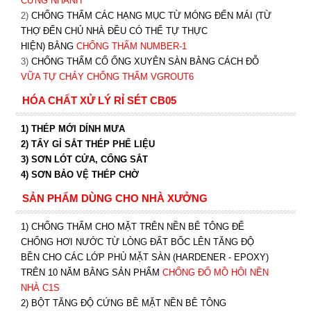
CỨNG NHANH
2)
CHỐNG THẤM CÁC HẠNG MỤC TỪ MÓNG ĐẾN MÁI (TỪ
THỢ ĐẾN CHỦ NHÀ ĐỀU CÓ THỂ TỰ THỰC
HIỆN) BẰNG
CHỐNG THẤM NUMBER-1
3)
CHỐNG THẤM CỔ ỐNG XUYÊN SÀN BẰNG CÁCH ĐỖ
VỮA TỰ CHẢY CHỐNG THẤM VGROUT6
HÓA CHẤT XỬ LÝ RỈ SÉT CB05
1) THÉP MỚI DÍNH MƯA
2) TẨY GỈ SẮT THÉP PHẾ LIỆU
3) SƠN LÓT CỬA, CỔNG SẮT
4) SƠN BẢO VỆ THÉP CHỜ
SẢN PHẨM DÙNG CHO NHÀ XƯỞNG
1) CHỐNG THẤM CHO MẶT TRÊN NỀN BÊ TÔNG ĐỂ
CHỐNG HƠI NƯỚC TỪ LÒNG ĐẤT BỐC LÊN TĂNG ĐỘ
BỀN CHO CÁC LỚP PHỦ MẶT SÀN (HARDENER - EPOXY)
TRÊN 10 NĂM BẰNG SẢN PHẨM
CHỐNG ĐỔ MỒ HÔI NỀN
NHÀ C1S
2) BỘT TĂNG ĐỘ CỨNG BỀ MẶT NỀN BÊ TÔNG