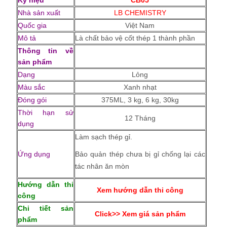
Ký hiệu
CB05
Nhà sản xuất
LB CHEMISTRY
Quốc gia
Việt Nam
Mô tả
Là chất bảo vệ cốt thép 1 thành phần
Thông tin về
sản phẩm
Dạng
Lỏng
Màu sắc
Xanh nhạt
Đóng gói
375ML, 3 kg, 6 kg, 30kg
Thời hạn sử
12 Tháng
dụng
Làm sạch thép gỉ.
Ứng dụng
Bảo quản thép chưa bị gỉ chống lại các
tác nhân ăn mòn
Hướng dẫn thi
Xem hướng dẫn thi công
công
Chi tiết sản
Click>> Xem giá sản phẩm
phẩm