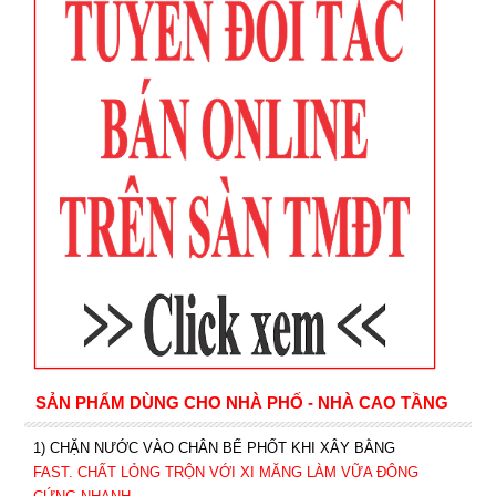
SẢN PHẨM DÙNG CHO NHÀ PHỐ - NHÀ CAO TẦNG
1) CHẶN NƯỚC VÀO CHÂN BỂ PHỐT KHI XÂY BẰNG
FAST. CHẤT LỎNG TRỘN VỚI XI MĂNG LÀM VỮA ĐÔNG