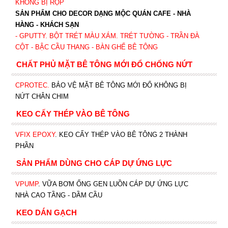
KHÔNG BỊ RỘP
SẢN PHẨM CHO DECOR DẠNG MỘC QUÁN CAFE - NHÀ
HÀNG - KHÁCH SẠN
- GPUTTY. BỘT TRÉT MÀU XÁM. TRÉT TƯỜNG - TRẦN ĐÀ
CỘT - BẬC CẦU THANG - BÀN GHẾ BÊ TÔNG
CHẤT PHỦ MẶT BÊ TÔNG MỚI ĐỔ CHỐNG NỨT
CPROTEC
.
BẢO VỆ MẶT BÊ TÔNG MỚI ĐỔ KHÔNG BỊ
NỨT CHÂN CHIM
KEO CẤY THÉP VÀO BÊ TÔNG
VFIX EPOXY
. KEO CẤY THÉP VÀO BÊ TÔNG 2 THÀNH
PHẦN
SẢN PHẨM DÙNG CHO CÁP DỰ ỨNG LỰC
VPUMP
. VỮA BƠM ỐNG GEN LUỒN CÁP DỰ ỨNG LỰC
NHÀ CAO TẦNG - DẦM CẦU
KEO DÁN GẠCH