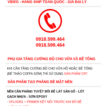
VIDEO - HÀNG SHIP TOÀN QUỐC - GIÁ ĐẠI LÝ
0918.599.464
0918.599.464
PHỤ GIA TĂNG CƯỜNG ĐỘ CHO VỮA VÀ BÊ TÔNG
KHI CẦN TĂNG CƯỜNG ĐỘ CHO VỮA HỒ HOẶC BÊ TÔNG
(ĐỂ THÁO COFFA SỚM) THÌ SỬ DỤNG
SẢN PHẨM CR7
SẢN PHẨM TẠO PHẲNG BỀ MẶT NỀN
NỀN CẦN PHẲNG TUYỆT ĐỐI ĐỂ LÁT SÀN GỖ - LÓT
GẠCH NHỰA - SƠN EPOXY
- VFLOOR1
+ PRIMER KẾT NỐI TRƯỚC KHI ĐỔ ĐỂ