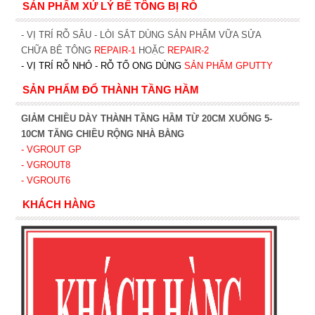
SẢN PHẨM XỬ LÝ BÊ TÔNG BỊ RỖ
- VỊ TRÍ RỖ SÂU - LÒI SẮT DÙNG SẢN PHẨM VỮA SỬA
CHỮA BÊ TÔNG
REPAIR-1
HOẶC
REPAIR-2
- VỊ TRÍ RỖ NHỎ - RỖ TỔ ONG DÙNG
SẢN PHẨM GPUTTY
SẢN PHẨM ĐỔ THÀNH TẦNG HẦM
GIẢM CHIỀU DÀY THÀNH TẦNG HẦM TỪ 20CM XUỐNG 5-
10CM TĂNG CHIỀU RỘNG NHÀ BẰNG
- VGROUT G
P
- VGROUT8
- VGROUT6
KHÁCH HÀNG