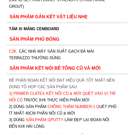
GROUT)
SẢN PHẨM GẮN KẾT VẬT LIỆU NHẸ
TẤM XI MĂNG CEMBOARD
SẢN PHẨM PHỦ BÓNG
C2K
.
CÁC NHÀ MÁY SẢN XUẤT GẠCH ĐÁ MÀI
TERRAZZO THƯỜNG DÙNG
SẢN PHẨM KẾT NỐI BÊ TÔNG CŨ VÀ MỚI
ĐỂ PHÂN ĐOẠN KẾT NỐI ĐẠT HIỆU QUẢ TỐT NHẤT NÊN
DÙNG TỔ HỢP CÁC SẢN PHẨM SAU
1)
PRIMER CLATEX KẾT NỐI CŨ & MỚI QUÉT VÀO VỊ TRÍ
NỐI CŨ
TRƯỚC KHI T
HỰC HIỆN PHẦN MỚI
2) DÙNG SẢN PHẨM
CHỐNG THẤM NUMBER-1
Q
UÉT PHŨ
ÍT NHẤT 40CM PHẦN NỐI CŨ & MỚI
3) DÙNG
SẢN PHẨM GPUTTY
LÀM ĐẸP LẠI ĐOẠN NỐI
ĐẾN KHI HÀI LÒNG