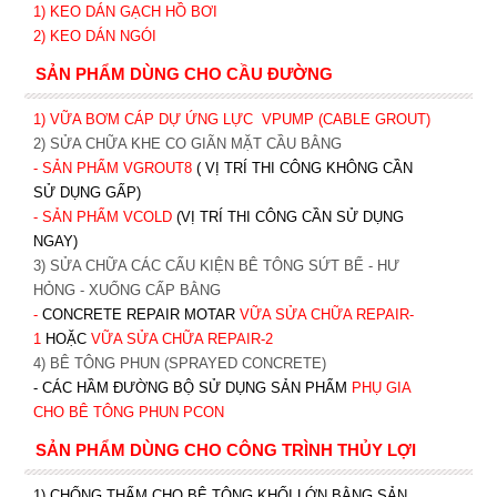
1)
KEO DÁN GẠCH HỒ BƠI
2)
KEO DÁN NGÓI
SẢN PHẨM DÙNG CHO CẦU ĐƯỜNG
1) VỮA BƠM CÁP DỰ ỨNG LỰC
VPUMP (CABLE GROUT)
2) SỬA CHỮA KHE CO GIÃN MẶT CẦU BẰNG
- SẢN PHẨM VGROUT8
( VỊ TRÍ THI CÔNG KHÔNG CẦN
SỬ DỤNG GẤP)
- SẢN PHẨM VCOLD
(VỊ TRÍ THI CÔNG CẦN SỬ DỤNG
NGAY)
3) SỬA CHỮA CÁC CẤU KIỆN BÊ TÔNG SỨT BỂ - HƯ
HỎNG - XUỐNG CẤP BẰNG
-
CONCRETE REPAIR MOTAR
VỮA SỬA CHỮA REPAIR-
1
HOẶC
V
ỮA SỬA CHỮA REPAIR-2
4) BÊ TÔNG PHUN (SPRAYED CONCRETE)
- CÁC HẦM ĐƯỜNG BỘ SỬ DỤNG SẢN PHẨM
PHỤ GIA
CHO BÊ TÔNG PHUN PCON
SẢN PHẨM DÙNG CHO CÔNG TRÌNH THỦY LỢI
1) CHỐNG THẤM CHO BÊ TÔNG KHỐI LỚN BẰNG SẢN