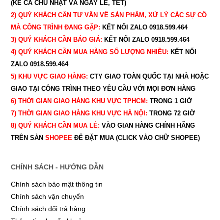
(KỂ CẢ CHỦ NHẬT VÀ NGÀY LỄ, TẾT)
2) QUÝ KHÁCH CẦN TƯ VẤN VỀ SẢN PHẨM, XỬ LÝ CÁC SỰ CỐ
MÀ CÔNG TRÌNH ĐANG GẶP:
KẾT NỐI ZALO 0918.599.464
3) QUÝ
KHÁCH CẦN BÁO GIÁ:
KẾT NỐI ZALO 0918.599.464
4) QUÝ
KHÁCH CẦN MUA HÀNG SỐ LƯỢNG NHIỀU:
KẾT NỐI
ZALO 0918.599.464
5) KHU VỰC GIAO HÀNG:
CTY GIAO
TOÀN QUỐC TẠI NHÀ HOẶC
GIAO TẠI CÔNG TRÌNH THEO YÊU CẦU
VỚI MỌI ĐƠN HÀNG
6) THỜI GIAN GIAO HÀNG KHU VỰC TPHCM:
TRONG 1 GIỜ
7) THỜI GIAN GIAO HÀNG KHU VỰC HÀ NỘI:
TRONG 72 GIỜ
8) QUÝ
KHÁCH CẦN MUA LẺ:
VÀO GIAN HÀNG CHÍNH HÃNG
TRÊN SÀN
SHOPEE
ĐỂ ĐẶT MUA (CLICK VÀO CHỮ SHOPEE)
CHÍNH SÁCH - HƯỚNG DẪN
Chính sách bảo mật thông tin
Chính sách vận chuyển
Chính sách đổi trả hàng