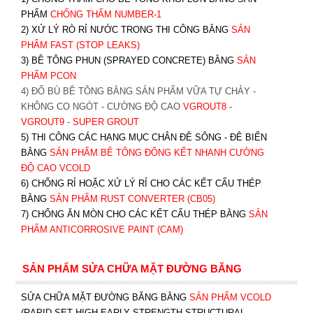
PHẨM
CHỐNG THẤM NUMBER-1
2) XỬ LÝ RÒ RỈ NƯỚC TRONG THI CÔNG BẰNG
SẢN
PHẨM FAST (STOP LEAKS)
3) BÊ TÔNG PHUN (SPRAYED CONCRETE) BẰNG
SẢN
PHẨM PCON
4) ĐỔ BÙ BÊ TÔNG BẰNG SẢN PHẨM VỮA TỰ CHẢY -
KHÔNG CO NGÓT - CƯỜNG ĐỘ CAO
VGROUT8
-
VGROUT9
-
SUPER GROUT
5) THI CÔNG CÁC HẠNG MỤC CHÂN ĐÊ SÔNG - ĐÊ BIỂN
BẰNG
SẢN PHẨM BÊ TÔNG ĐÔNG KẾT NHANH CƯỜNG
ĐỘ CAO VCOLD
6) CHỐNG RỈ HOẶC XỬ LÝ RỈ CHO CÁC KẾT CẤU THÉP
BẰNG
SẢN PHẨM RUST CONVERTER (CB05)
7) CHỐNG ĂN MÒN CHO CÁC KẾT CẤU THÉP BẰNG
SẢN
PHẨM ANTICORROSIVE PAINT (CAM)
SẢN PHẨM SỬA CHỮA MẶT ĐƯỜNG BĂNG
SỬA CHỮA MẶT ĐƯỜNG BĂNG BẰNG
SẢN PHẨM VCOLD
(RAPID SET HIGH EARLY STRENGTH STRUCTURAL