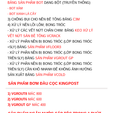
BẰNG SẢN PHẨM BOT
DẠNG BỘT (TRUYỀN THỐNG)
- BOT XÁM
- BOT XANH
LÁ CÂY
3) CHỐNG BỤI CHO NỀN BÊ TÔNG BẰNG
C3M
4) XỬ LÝ NỀN LỒI LÕM, BONG TRÓC
- XỬ LÝ CÁC VẾT NỨT CHÂN CHIM: BẰNG
K
EO XỬ LÝ
VẾT NỨT SÀN BÊ TÔNG VCRACK
- XỬ LÝ PHẦN NỀN BỊ BONG TRÓC (LỚP BONG TRÓC
<5LY) BẰNG
SẢN PHẨM VFLOOR3
- XỬ LÝ PHẦN NỀN BỊ BONG TRÓC (LỚP BONG TRÓC
TRÊN 5LY) BẰNG
SẢN PHẨM VGROUT G
P
-
XỬ LÝ PHẦN NỀN BỊ BONG TRÓC (LỚP BONG TRÓC
TRÊN 5LY) CẦN KHÔ NHANH ĐỂ KHÔNG ẢNH HƯỞNG
SẢN XUẤT BẰNG
SẢN PHẨM VCOLD
SẢN PHẨM BƠM ĐẦU CỌC KINGPOST
1) VGROUT8
MÁC 800
2) VGROUT6
MÁC 600
3) VGROUT G
P
MÁC 400