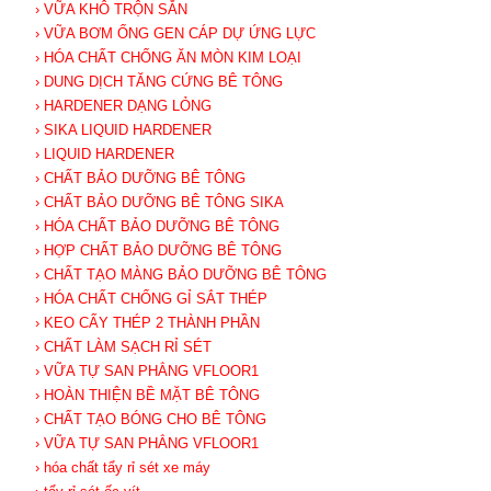
› VỮA KHÔ TRỘN SẴN
› VỮA BƠM ỐNG GEN CÁP DỰ ỨNG LỰC
› HÓA CHẤT CHỐNG ĂN MÒN KIM LOẠI
› DUNG DỊCH TĂNG CỨNG BÊ TÔNG
› HARDENER DẠNG LỎNG
› SIKA LIQUID HARDENER
› LIQUID HARDENER
› CHẤT BẢO DƯỠNG BÊ TÔNG
› CHẤT BẢO DƯỠNG BÊ TÔNG SIKA
› HÓA CHẤT BẢO DƯỠNG BÊ TÔNG
› HỢP CHẤT BẢO DƯỠNG BÊ TÔNG
› CHẤT TẠO MÀNG BẢO DƯỠNG BÊ TÔNG
› HÓA CHẤT CHỐNG GỈ SẮT THÉP
› KEO CẤY THÉP 2 THÀNH PHẦN
› CHẤT LÀM SẠCH RỈ SÉT
› VỮA TỰ SAN PHẲNG VFLOOR1
› HOÀN THIỆN BỀ MẶT BÊ TÔNG
› CHẤT TẠO BÓNG CHO BÊ TÔNG
› VỮA TỰ SAN PHẲNG VFLOOR1
› hóa chất tẩy rỉ sét xe máy