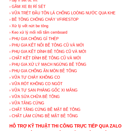
› tẩy rỉ sét ốc vít
› GẦM XE BỊ RỈ SÉT
› VỮA TRÉT ĐẦU TÔN LÁ CHỐNG LOÒNG NƯỚC QUA KHE
› BÊ TÔNG CHỐNG CHÁY VFIRESTOP
› Xử lý vết nứt be tông
› Keo xử lý mối nối tấm cemboard
› PHỤ GIA CHỐNG GỈ THÉP
› PHỤ GIA KẾT NỐI BÊ TÔNG CŨ VÀ MỚI
› PHỤ GIA KẾT DÍNH BÊ TÔNG CŨ VÀ MỚI
› CHẤT KẾT DÍNH BÊ TÔNG CŨ VÀ MỚI
› PHỤ GIA XỬ LÝ MẠCH NGỪNG BÊ TÔNG
› PHỤ GIA CHỐNG ĂN MÒN BÊ TÔNG
› VỮA TỰ CHẢY KHÔNG CO
› VỮA RÓT KHÔNG CO NGÓT
› VỮA TỰ SAN PHẲNG GỐC XI MĂNG
› VỮA SỬA CHỮA BÊ TÔNG
› VỮA TĂNG CỨNG
› CHẤT TĂNG CỨNG BỀ MẶT BÊ TÔNG
› CHẤT LÀM CỨNG BỀ MẶT BÊ TÔNG
HỖ TRỢ KỸ THUẬT THI CÔNG TRỰC TIẾP QUA ZALO