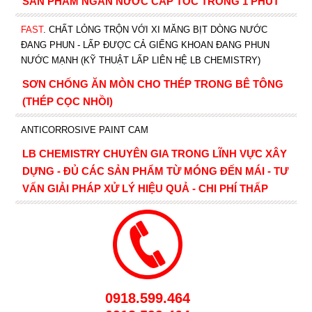
SẢN PHẨM NGĂN NƯỚC CẤP TỐC TRONG 1 PHÚT
FAST
. CHẤT LỎNG TRỘN VỚI XI MĂNG BỊT DÒNG NƯỚC
ĐANG PHUN - LẤP ĐƯỢC CẢ GIẾNG KHOAN ĐANG PHUN
NƯỚC MẠNH (KỸ THUẬT LẤP LIÊN HỆ LB CHEMISTRY)
SƠN CHỐNG ĂN MÒN CHO THÉP TRONG BÊ TÔNG
(THÉP CỌC NHỒI)
ANTICORROSIVE PAINT CAM
LB CHEMISTRY CHUYÊN GIA TRONG LĨNH VỰC XÂY
DỰNG - ĐỦ CÁC SẢN PHẨM TỪ MÓNG ĐẾN MÁI - TƯ
VẤN GIẢI PHÁP XỬ LÝ HIỆU QUẢ - CHI PHÍ THẤP
0918.599.464