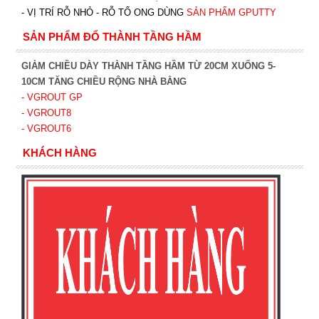
- VỊ TRÍ RỖ NHỎ - RỖ TỔ ONG DÙNG
SẢN PHẨM GPUTTY
SẢN PHẨM ĐỔ THÀNH TẦNG HẦM
GIẢM CHIỀU DÀY THÀNH TẦNG HẦM TỪ 20CM XUỐNG 5-
10CM TĂNG CHIỀU RỘNG NHÀ BẰNG
- VGROUT G
P
- VGROUT8
- VGROUT6
KHÁCH HÀNG