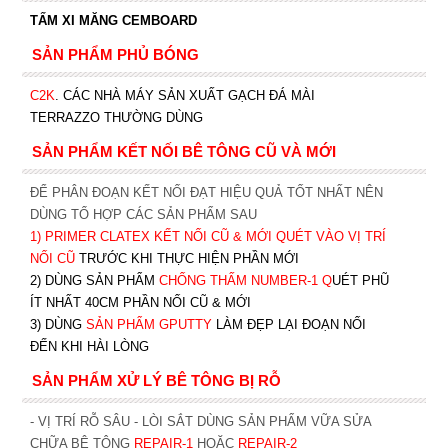
TẤM XI MĂNG CEMBOARD
SẢN PHẨM PHỦ BÓNG
C2K
.
CÁC NHÀ MÁY SẢN XUẤT GẠCH ĐÁ MÀI
TERRAZZO THƯỜNG DÙNG
SẢN PHẨM KẾT NỐI BÊ TÔNG CŨ VÀ MỚI
ĐỂ PHÂN ĐOẠN KẾT NỐI ĐẠT HIỆU QUẢ TỐT NHẤT NÊN
DÙNG TỔ HỢP CÁC SẢN PHẨM SAU
1)
PRIMER CLATEX KẾT NỐI CŨ & MỚI QUÉT VÀO VỊ TRÍ
NỐI CŨ
TRƯỚC KHI T
HỰC HIỆN PHẦN MỚI
2) DÙNG SẢN PHẨM
CHỐNG THẤM NUMBER-1
Q
UÉT PHŨ
ÍT NHẤT 40CM PHẦN NỐI CŨ & MỚI
3) DÙNG
SẢN PHẨM GPUTTY
LÀM ĐẸP LẠI ĐOẠN NỐI
ĐẾN KHI HÀI LÒNG
SẢN PHẨM XỬ LÝ BÊ TÔNG BỊ RỖ
- VỊ TRÍ RỖ SÂU - LÒI SẮT DÙNG SẢN PHẨM VỮA SỬA
CHỮA BÊ TÔNG
REPAIR-1
HOẶC
REPAIR-2