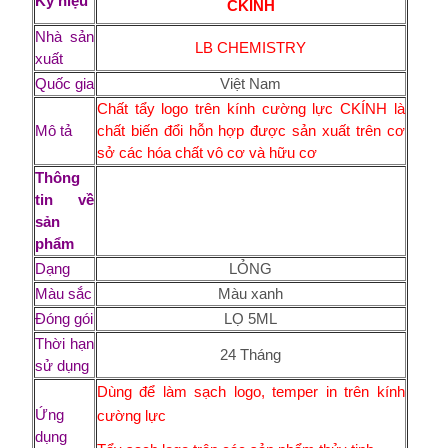
Ký hiệu
CKÍNH
Nhà sản
LB CHEMISTRY
xuất
Quốc gia
Việt Nam
Chất tẩy logo trên kính cường lực CKÍNH
là
Mô tả
chất biến đổi hỗn hợp được sản xuất trên cơ
sở các hóa chất vô cơ và hữu cơ
Thông
tin về
sản
phẩm
Dạng
LỎNG
Màu sắc
Màu xanh
Đóng gói
LỌ 5ML
Thời hạn
24 Tháng
sử dụng
Dùng để làm sạch logo, temper in trên kính
Ứng
cường lực
dụng