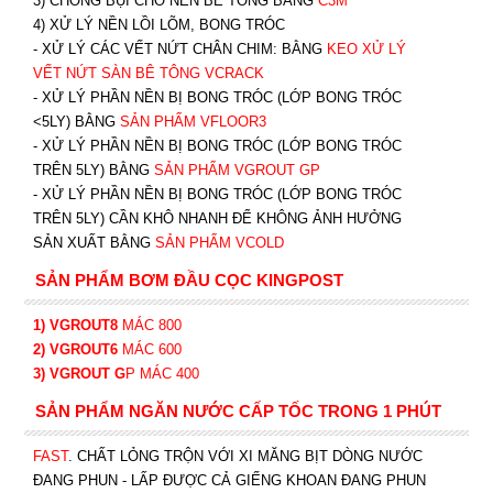
3) CHỐNG BỤI CHO NỀN BÊ TÔNG BẰNG
C3M
4) XỬ LÝ NỀN LỒI LÕM, BONG TRÓC
- XỬ LÝ CÁC VẾT NỨT CHÂN CHIM: BẰNG
K
EO XỬ LÝ
VẾT NỨT SÀN BÊ TÔNG VCRACK
- XỬ LÝ PHẦN NỀN BỊ BONG TRÓC (LỚP BONG TRÓC
<5LY) BẰNG
SẢN PHẨM VFLOOR3
- XỬ LÝ PHẦN NỀN BỊ BONG TRÓC (LỚP BONG TRÓC
TRÊN 5LY) BẰNG
SẢN PHẨM VGROUT G
P
-
XỬ LÝ PHẦN NỀN BỊ BONG TRÓC (LỚP BONG TRÓC
TRÊN 5LY) CẦN KHÔ NHANH ĐỂ KHÔNG ẢNH HƯỞNG
SẢN XUẤT BẰNG
SẢN PHẨM VCOLD
SẢN PHẨM BƠM ĐẦU CỌC KINGPOST
1) VGROUT8
MÁC 800
2) VGROUT6
MÁC 600
3) VGROUT G
P
MÁC 400
SẢN PHẨM NGĂN NƯỚC CẤP TỐC TRONG 1 PHÚT
FAST
. CHẤT LỎNG TRỘN VỚI XI MĂNG BỊT DÒNG NƯỚC
ĐANG PHUN - LẤP ĐƯỢC CẢ GIẾNG KHOAN ĐANG PHUN