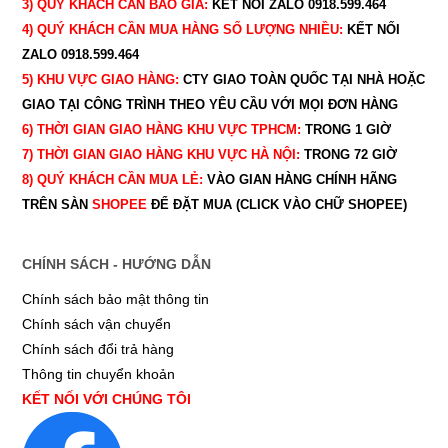
3) QUÝ
KHÁCH CẦN BÁO GIÁ:
KẾT NỐI ZALO 0918.599.464
4) QUÝ
KHÁCH CẦN MUA HÀNG SỐ LƯỢNG NHIỀU:
KẾT NỐI
ZALO 0918.599.464
5) KHU VỰC GIAO HÀNG:
CTY GIAO
TOÀN QUỐC TẠI NHÀ HOẶC
GIAO TẠI CÔNG TRÌNH THEO YÊU CẦU
VỚI MỌI ĐƠN HÀNG
6) THỜI GIAN GIAO HÀNG KHU VỰC TPHCM:
TRONG 1 GIỜ
7) THỜI GIAN GIAO HÀNG KHU VỰC HÀ NỘI:
TRONG 72 GIỜ
8) QUÝ
KHÁCH CẦN MUA LẺ:
VÀO GIAN HÀNG CHÍNH HÃNG
TRÊN SÀN
SHOPEE
ĐỂ ĐẶT MUA (CLICK VÀO CHỮ SHOPEE)
CHÍNH SÁCH - HƯỚNG DẪN
Chính sách bảo mật thông tin
Chính sách vận chuyển
Chính sách đổi trả hàng
Thông tin chuyển khoản
KẾT NỐI VỚI CHÚNG TÔI