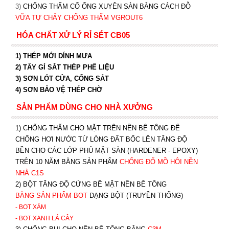
3)
CHỐNG THẤM CỔ ỐNG XUYÊN SÀN BẰNG CÁCH ĐỖ
VỮA TỰ CHẢY CHỐNG THẤM VGROUT6
HÓA CHẤT XỬ LÝ RỈ SÉT CB05
1) THÉP MỚI DÍNH MƯA
2) TẨY GỈ SẮT THÉP PHẾ LIỆU
3) SƠN LÓT CỬA, CỔNG SẮT
4) SƠN BẢO VỆ THÉP CHỜ
SẢN PHẨM DÙNG CHO NHÀ XƯỞNG
1) CHỐNG THẤM CHO MẶT TRÊN NỀN BÊ TÔNG ĐỂ
CHỐNG HƠI NƯỚC TỪ LÒNG ĐẤT BỐC LÊN TĂNG ĐỘ
BỀN CHO CÁC LỚP PHỦ MẶT SÀN (HARDENER - EPOXY)
TRÊN 10 NĂM BẰNG SẢN PHẨM
CHỐNG ĐỔ MỒ HÔI NỀN
NHÀ C1S
2) BỘT TĂNG ĐỘ CỨNG BỀ MẶT NỀN BÊ TÔNG
BẰNG SẢN PHẨM BOT
DẠNG BỘT (TRUYỀN THỐNG)
- BOT XÁM
- BOT XANH
LÁ CÂY