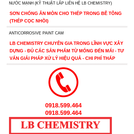
NƯỚC MẠNH (KỸ THUẬT LẤP LIÊN HỆ LB CHEMISTRY)
SƠN CHỐNG ĂN MÒN CHO THÉP TRONG BÊ TÔNG
(THÉP CỌC NHỒI)
ANTICORROSIVE PAINT CAM
LB CHEMISTRY CHUYÊN GIA TRONG LĨNH VỰC XÂY
DỰNG - ĐỦ CÁC SẢN PHẨM TỪ MÓNG ĐẾN MÁI - TƯ
VẤN GIẢI PHÁP XỬ LÝ HIỆU QUẢ - CHI PHÍ THẤP
0918.599.464
0918.599.464