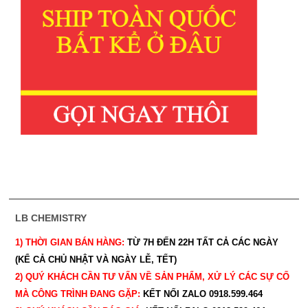
LB CHEMISTRY
1) THỜI GIAN BÁN HÀNG:
TỪ 7H ĐẾN 22H
TẤT CẢ CÁC NGÀY
(KỂ CẢ CHỦ NHẬT VÀ NGÀY LỄ, TẾT)
2) QUÝ KHÁCH CẦN TƯ VẤN VỀ SẢN PHẨM, XỬ LÝ CÁC SỰ CỐ
MÀ CÔNG TRÌNH ĐANG GẶP:
KẾT NỐI ZALO 0918.599.464