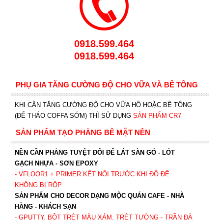
0918.599.464
0918.599.464
PHỤ GIA TĂNG CƯỜNG ĐỘ CHO VỮA VÀ BÊ TÔNG
KHI CẦN TĂNG CƯỜNG ĐỘ CHO VỮA HỒ HOẶC BÊ TÔNG
(ĐỂ THÁO COFFA SỚM) THÌ SỬ DỤNG
SẢN PHẨM CR7
SẢN PHẨM TẠO PHẲNG BỀ MẶT NỀN
NỀN CẦN PHẲNG TUYỆT ĐỐI ĐỂ LÁT SÀN GỖ - LÓT
GẠCH NHỰA - SƠN EPOXY
- VFLOOR1
+ PRIMER KẾT NỐI TRƯỚC KHI ĐỔ ĐỂ
KHÔNG BỊ RỘP
SẢN PHẨM CHO DECOR DẠNG MỘC QUÁN CAFE - NHÀ
HÀNG - KHÁCH SẠN
- GPUTTY. BỘT TRÉT MÀU XÁM. TRÉT TƯỜNG - TRẦN ĐÀ