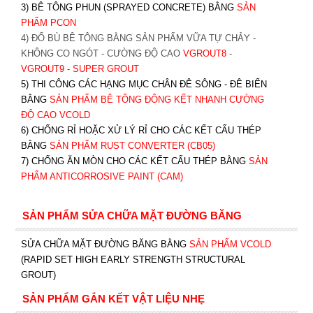
3) BÊ TÔNG PHUN (SPRAYED CONCRETE) BẰNG
SẢN
PHẨM PCON
4) ĐỔ BÙ BÊ TÔNG BẰNG SẢN PHẨM VỮA TỰ CHẢY -
KHÔNG CO NGÓT - CƯỜNG ĐỘ CAO
VGROUT8
-
VGROUT9
-
SUPER GROUT
5) THI CÔNG CÁC HẠNG MỤC CHÂN ĐÊ SÔNG - ĐÊ BIỂN
BẰNG
SẢN PHẨM BÊ TÔNG ĐÔNG KẾT NHANH CƯỜNG
ĐỘ CAO VCOLD
6) CHỐNG RỈ HOẶC XỬ LÝ RỈ CHO CÁC KẾT CẤU THÉP
BẰNG
SẢN PHẨM RUST CONVERTER (CB05)
7) CHỐNG ĂN MÒN CHO CÁC KẾT CẤU THÉP BẰNG
SẢN
PHẨM ANTICORROSIVE PAINT (CAM)
SẢN PHẨM SỬA CHỮA MẶT ĐƯỜNG BĂNG
SỬA CHỮA MẶT ĐƯỜNG BĂNG BẰNG
SẢN PHẨM VCOLD
(RAPID SET HIGH EARLY STRENGTH STRUCTURAL
GROUT)
SẢN PHẨM GẮN KẾT VẬT LIỆU NHẸ