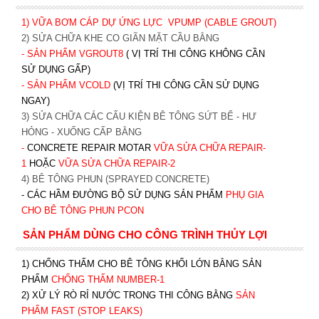
1) VỮA BƠM CÁP DỰ ỨNG LỰC
VPUMP (CABLE GROUT)
2) SỬA CHỮA KHE CO GIÃN MẶT CẦU BẰNG
- SẢN PHẨM VGROUT8
( VỊ TRÍ THI CÔNG KHÔNG CẦN
SỬ DỤNG GẤP)
- SẢN PHẨM VCOLD
(VỊ TRÍ THI CÔNG CẦN SỬ DỤNG
NGAY)
3) SỬA CHỮA CÁC CẤU KIỆN BÊ TÔNG SỨT BỂ - HƯ
HỎNG - XUỐNG CẤP BẰNG
-
CONCRETE REPAIR MOTAR
VỮA SỬA CHỮA REPAIR-
1
HOẶC
V
ỮA SỬA CHỮA REPAIR-2
4) BÊ TÔNG PHUN (SPRAYED CONCRETE)
- CÁC HẦM ĐƯỜNG BỘ SỬ DỤNG SẢN PHẨM
PHỤ GIA
CHO BÊ TÔNG PHUN PCON
SẢN PHẨM DÙNG CHO CÔNG TRÌNH THỦY LỢI
1) CHỐNG THẤM CHO BÊ TÔNG KHỐI LỚN BẰNG SẢN
PHẨM
CHỐNG THẤM NUMBER-1
2) XỬ LÝ RÒ RỈ NƯỚC TRONG THI CÔNG BẰNG
SẢN
PHẨM FAST (STOP LEAKS)