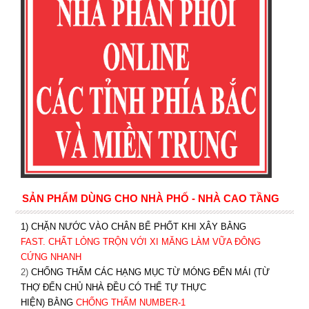
SẢN PHẨM DÙNG CHO NHÀ PHỐ - NHÀ CAO TẦNG
1) CHẶN NƯỚC VÀO CHÂN BỂ PHỐT KHI XÂY BẰNG
FAST. CHẤT LỎNG TRỘN VỚI XI MĂNG LÀM VỮA ĐÔNG
CỨNG NHANH
2)
CHỐNG THẤM CÁC HẠNG MỤC TỪ MÓNG ĐẾN MÁI (TỪ
THỢ ĐẾN CHỦ NHÀ ĐỀU CÓ THỂ TỰ THỰC
HIỆN) BẰNG
CHỐNG THẤM NUMBER-1