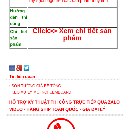
Tẩy sạch logo trên các sản phẩm thủy tinh
Hướng
dẫn thi
công
Click>> Xem chi tiết sản
Chi tiết
phẩm
sản
phẩm
Tin liên quan
› SƠN TƯỜNG GIẢ BÊ TÔNG
› KEO XỬ LÝ MỐI NỐI CEMBOARD
HỖ TRỢ KỸ THUẬT THI CÔNG TRỰC TIẾP QUA ZALO
VIDEO - HÀNG SHIP TOÀN QUỐC - GIÁ ĐẠI LÝ