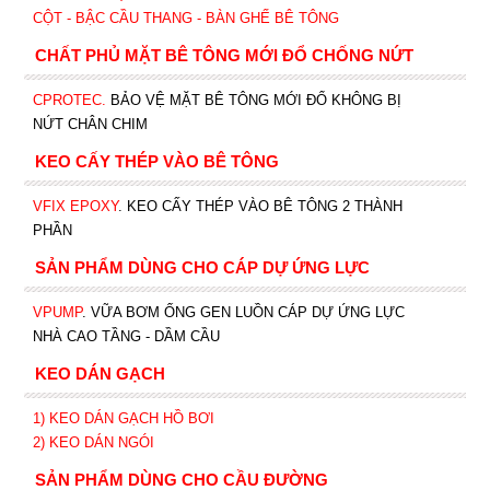
CỘT - BẬC CẦU THANG - BÀN GHẾ BÊ TÔNG
CHẤT PHỦ MẶT BÊ TÔNG MỚI ĐỔ CHỐNG NỨT
CPROTEC
.
BẢO VỆ MẶT BÊ TÔNG MỚI ĐỔ KHÔNG BỊ
NỨT CHÂN CHIM
KEO CẤY THÉP VÀO BÊ TÔNG
VFIX EPOXY
. KEO CẤY THÉP VÀO BÊ TÔNG 2 THÀNH
PHẦN
SẢN PHẨM DÙNG CHO CÁP DỰ ỨNG LỰC
VPUMP
. VỮA BƠM ỐNG GEN LUỒN CÁP DỰ ỨNG LỰC
NHÀ CAO TẦNG - DẦM CẦU
KEO DÁN GẠCH
1)
KEO DÁN GẠCH HỒ BƠI
2)
KEO DÁN NGÓI
SẢN PHẨM DÙNG CHO CẦU ĐƯỜNG