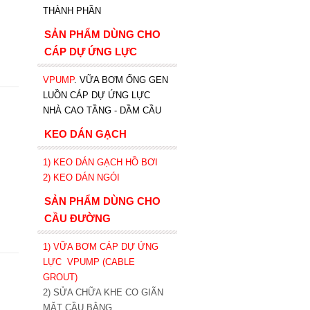
THÀNH PHẦN
SẢN PHẨM DÙNG CHO
CÁP DỰ ỨNG LỰC
VPUMP
. VỮA BƠM ỐNG GEN
LUỒN CÁP DỰ ỨNG LỰC
NHÀ CAO TẦNG - DẦM CẦU
KEO DÁN GẠCH
1)
KEO DÁN GẠCH HỒ BƠI
2)
KEO DÁN NGÓI
SẢN PHẨM DÙNG CHO
CẦU ĐƯỜNG
1) VỮA BƠM CÁP DỰ ỨNG
LỰC
VPUMP (CABLE
GROUT)
2) SỬA CHỮA KHE CO GIÃN
MẶT CẦU BẰNG