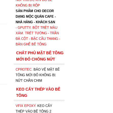
KHÔNG BỊ RỘP
SẢN PHẨM CHO DECOR
DẠNG MỘC QUÁN CAFE -
NHÀ HÀNG - KHÁCH SẠN
- GPUTTY. BỘT TRÉT MÀU
XÁM. TRÉT TƯỜNG - TRẦN
ĐÀ CỘT - BẬC CẦU THANG -
BÀN GHẾ BÊ TÔNG
CHẤT PHỦ MẶT BÊ TÔNG
MỚI ĐỔ CHỐNG NỨT
CPROTEC
.
BẢO VỆ MẶT BÊ
TÔNG MỚI ĐỔ KHÔNG BỊ
NỨT CHÂN CHIM
KEO CẤY THÉP VÀO BÊ
TÔNG
VFIX EPOXY
. KEO CẤY
THÉP VÀO BÊ TÔNG 2