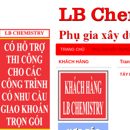
TRANG CHỦ
PHỤ GIA XÂY DỰN
KHÁCH HÀNG
Tran
TẨY