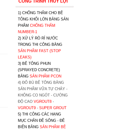
CÔNG TRÌNH THỦY LỢI
1) CHỐNG THẤM CHO BÊ
TÔNG KHỐI LỚN BẰNG SẢN
PHẨM
CHỐNG THẤM
NUMBER-1
2) XỬ LÝ RÒ RỈ NƯỚC
TRONG THI CÔNG BẰNG
SẢN PHẨM FAST (STOP
LEAKS)
3) BÊ TÔNG PHUN
(SPRAYED CONCRETE)
BẰNG
SẢN PHẨM PCON
4) ĐỔ BÙ BÊ TÔNG BẰNG
SẢN PHẨM VỮA TỰ CHẢY -
KHÔNG CO NGÓT - CƯỜNG
ĐỘ CAO
VGROUT8
-
VGROUT9
-
SUPER GROUT
5) THI CÔNG CÁC HẠNG
MỤC CHÂN ĐÊ SÔNG - ĐÊ
BIỂN BẰNG
SẢN PHẨM BÊ