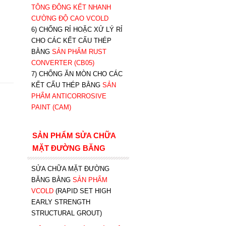
TÔNG ĐÔNG KẾT NHANH
CƯỜNG ĐỘ CAO VCOLD
6) CHỐNG RỈ HOẶC XỬ LÝ RỈ
CHO CÁC KẾT CẤU THÉP
BẰNG
SẢN PHẨM RUST
CONVERTER (CB05)
7) CHỐNG ĂN MÒN CHO CÁC
KẾT CẤU THÉP BẰNG
SẢN
PHẨM ANTICORROSIVE
PAINT (CAM)
SẢN PHẨM SỬA CHỮA
MẶT ĐƯỜNG BĂNG
SỬA CHỮA MẶT ĐƯỜNG
BĂNG BẰNG
SẢN PHẨM
VCOLD
(RAPID SET HIGH
EARLY STRENGTH
STRUCTURAL GROUT)