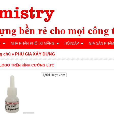
G
NHÀ PHÂN PHỐI XI MĂNG
HỎI/ĐÁP
GIÁ SẢN PHẨ
g chủ
»
PHỤ GIA XÂY DỰNG
 LOGO TRÊN KÍNH CƯỜNG LỰC
1,901
lượt xem