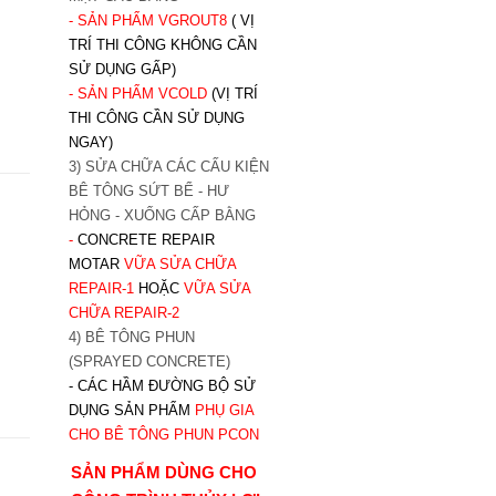
- SẢN PHẨM VGROUT8
( VỊ
TRÍ THI CÔNG KHÔNG CẦN
SỬ DỤNG GẤP)
- SẢN PHẨM VCOLD
(VỊ TRÍ
THI CÔNG CẦN SỬ DỤNG
NGAY)
3) SỬA CHỮA CÁC CẤU KIỆN
BÊ TÔNG SỨT BỂ - HƯ
HỎNG - XUỐNG CẤP BẰNG
-
CONCRETE REPAIR
MOTAR
VỮA SỬA CHỮA
REPAIR-1
HOẶC
V
ỮA SỬA
CHỮA REPAIR-2
4) BÊ TÔNG PHUN
(SPRAYED CONCRETE)
- CÁC HẦM ĐƯỜNG BỘ SỬ
DỤNG SẢN PHẨM
PHỤ GIA
CHO BÊ TÔNG PHUN PCON
SẢN PHẨM DÙNG CHO