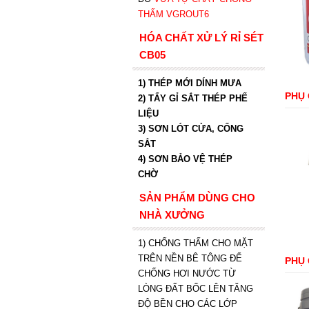
THẤM VGROUT6
HÓA CHẤT XỬ LÝ RỈ SÉT
CB05
1) THÉP MỚI DÍNH MƯA
PHỤ 
2) TẨY GỈ SẮT THÉP PHẾ
LIỆU
3) SƠN LÓT CỬA, CỔNG
SẮT
4) SƠN BẢO VỆ THÉP
CHỜ
SẢN PHẨM DÙNG CHO
NHÀ XƯỞNG
1) CHỐNG THẤM CHO MẶT
TRÊN NỀN BÊ TÔNG ĐỂ
PHỤ 
CHỐNG HƠI NƯỚC TỪ
LÒNG ĐẤT BỐC LÊN TĂNG
ĐỘ BỀN CHO CÁC LỚP