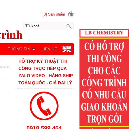
[0] Sản phẩm
M
THÔNG TIN
LIÊN HỆ
HỖ TRỢ KỸ THUẬT THI
CÔNG TRỰC TIẾP QUA
ZALO VIDEO - HÀNG SHIP
TOÀN QUỐC - GIÁ ĐẠI LÝ
0918.599.464