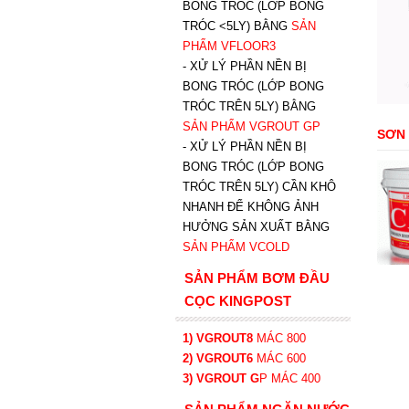
BONG TRÓC (LỚP BONG
TRÓC <5LY) BẰNG
SẢN
PHẨM VFLOOR3
- XỬ LÝ PHẦN NỀN BỊ
BONG TRÓC (LỚP BONG
TRÓC TRÊN 5LY) BẰNG
SẢN PHẨM VGROUT G
P
SƠN
-
XỬ LÝ PHẦN NỀN BỊ
BONG TRÓC (LỚP BONG
TRÓC TRÊN 5LY) CẦN KHÔ
NHANH ĐỂ KHÔNG ẢNH
HƯỞNG SẢN XUẤT BẰNG
SẢN PHẨM VCOLD
SẢN PHẨM BƠM ĐẦU
CỌC KINGPOST
1) VGROUT8
MÁC 800
2) VGROUT6
MÁC 600
3) VGROUT G
P
MÁC 400