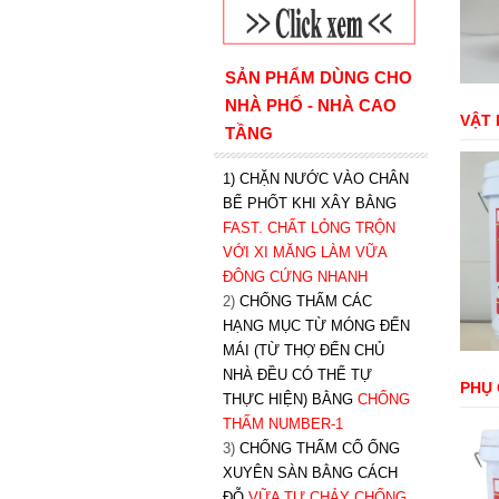
SẢN PHẨM DÙNG CHO
NHÀ PHỐ - NHÀ CAO
VẬT 
TẦNG
1) CHẶN NƯỚC VÀO CHÂN
BỂ PHỐT KHI XÂY BẰNG
FAST. CHẤT LỎNG TRỘN
VỚI XI MĂNG LÀM VỮA
ĐÔNG CỨNG NHANH
2)
CHỐNG THẤM CÁC
HẠNG MỤC TỪ MÓNG ĐẾN
MÁI (TỪ THỢ ĐẾN CHỦ
NHÀ ĐỀU CÓ THỂ TỰ
PHỤ
THỰC HIỆN) BẰNG
CHỐNG
THẤM NUMBER-1
3)
CHỐNG THẤM CỔ ỐNG
XUYÊN SÀN BẰNG CÁCH
ĐỖ
VỮA TỰ CHẢY CHỐNG