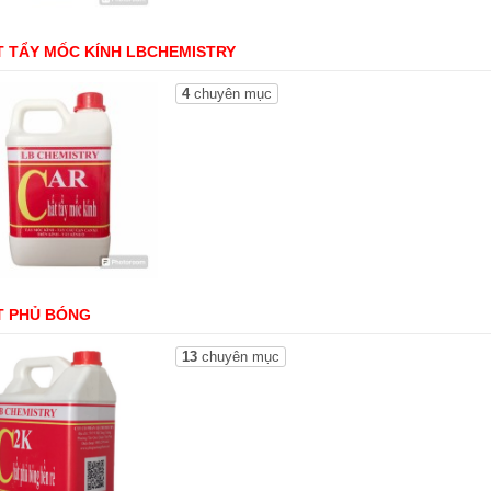
 TẨY MỐC KÍNH LBCHEMISTRY
4
chuyên mục
T PHỦ BÓNG
13
chuyên mục