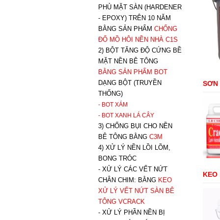
PHỦ MẶT SÀN (HARDENER
- EPOXY) TRÊN 10 NĂM
BẰNG SẢN PHẨM
CHỐNG
ĐỔ MỒ HÔI NỀN NHÀ C1S
2) BỘT TĂNG ĐỘ CỨNG BỀ
MẶT NỀN BÊ TÔNG
BẰNG SẢN PHẨM BOT
DẠNG BỘT (TRUYỀN
SƠN
THỐNG)
- BOT XÁM
- BOT XANH
LÁ CÂY
3) CHỐNG BỤI CHO NỀN
BÊ TÔNG BẰNG
C3M
4) XỬ LÝ NỀN LỒI LÕM,
BONG TRÓC
- XỬ LÝ CÁC VẾT NỨT
KEO
CHÂN CHIM: BẰNG
K
EO
XỬ LÝ VẾT NỨT SÀN BÊ
TÔNG VCRACK
- XỬ LÝ PHẦN NỀN BỊ