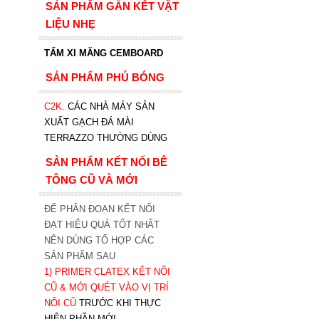
SẢN PHẨM GẮN KẾT VẬT
LIỆU NHẸ
TẤM XI MĂNG CEMBOARD
SẢN PHẨM PHỦ BÓNG
C2K
.
CÁC NHÀ MÁY SẢN
XUẤT GẠCH ĐÁ MÀI
TERRAZZO THƯỜNG DÙNG
SẢN PHẨM KẾT NỐI BÊ
TÔNG CŨ VÀ MỚI
ĐỂ PHÂN ĐOẠN KẾT NỐI
ĐẠT HIỆU QUẢ TỐT NHẤT
NÊN DÙNG TỔ HỢP CÁC
SẢN PHẨM SAU
1)
PRIMER CLATEX KẾT NỐI
CŨ & MỚI QUÉT VÀO VỊ TRÍ
NỐI CŨ
TRƯỚC KHI T
HỰC
HIỆN PHẦN MỚI