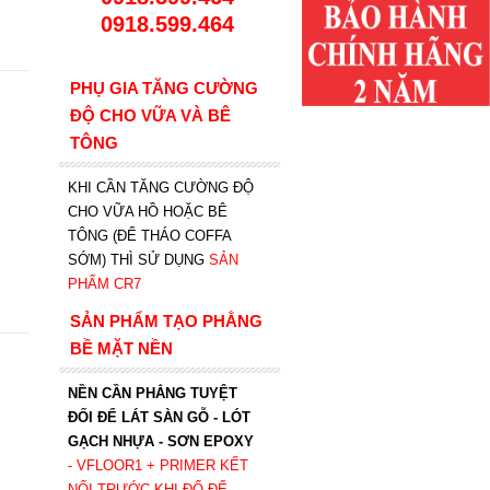
0918.599.464
PHỤ GIA TĂNG CƯỜNG
ĐỘ CHO VỮA VÀ BÊ
TÔNG
KHI CẦN TĂNG CƯỜNG ĐỘ
CHO VỮA HỒ HOẶC BÊ
TÔNG (ĐỂ THÁO COFFA
SỚM) THÌ SỬ DỤNG
SẢN
PHẨM CR7
SẢN PHẨM TẠO PHẲNG
BỀ MẶT NỀN
NỀN CẦN PHẲNG TUYỆT
ĐỐI ĐỂ LÁT SÀN GỖ - LÓT
GẠCH NHỰA - SƠN EPOXY
- VFLOOR1
+ PRIMER KẾT
NỐI TRƯỚC KHI ĐỔ ĐỂ