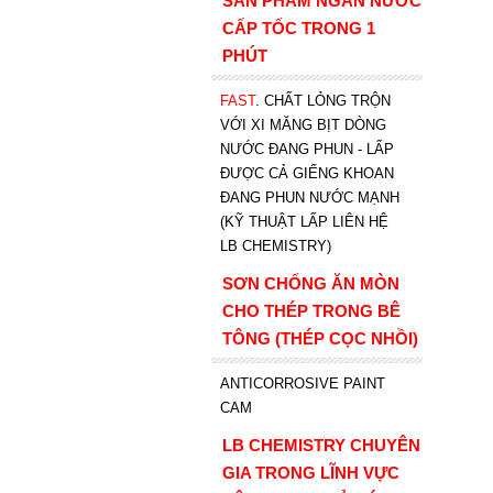
SẢN PHẨM NGĂN NƯỚC
CẤP TỐC TRONG 1
PHÚT
FAST
. CHẤT LỎNG TRỘN
VỚI XI MĂNG BỊT DÒNG
NƯỚC ĐANG PHUN - LẤP
ĐƯỢC CẢ GIẾNG KHOAN
ĐANG PHUN NƯỚC MẠNH
(KỸ THUẬT LẤP LIÊN HỆ
LB CHEMISTRY)
SƠN CHỐNG ĂN MÒN
CHO THÉP TRONG BÊ
TÔNG (THÉP CỌC NHỒI)
ANTICORROSIVE PAINT
CAM
LB CHEMISTRY CHUYÊN
GIA TRONG LĨNH VỰC