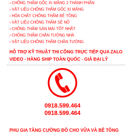
› CHỐNG THẤM GỐC XI MĂNG 2 THÀNH PHẦN
› VẬT LIỆU CHỐNG THẤM GỐC XI MĂNG
› HÓA CHẤT CHỐNG THẤM BÊ TÔNG
› VẬT LIỆU CHỐNG THẤM SÊ NÔ
› CHỐNG THẤM SÀN MÁI TỐT NHẤT
› CHỐNG THẤM CHÂN TƯỜNG NHÀ
› VẬT LIỆU CHỐNG THẤM CHÂN TƯỜNG
HỖ TRỢ KỸ THUẬT THI CÔNG TRỰC TIẾP QUA ZALO
VIDEO - HÀNG SHIP TOÀN QUỐC - GIÁ ĐẠI LÝ
0918.599.464
0918.599.464
PHỤ GIA TĂNG CƯỜNG ĐỘ CHO VỮA VÀ BÊ TÔNG