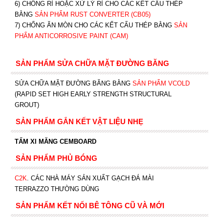
6) CHỐNG RỈ HOẶC XỬ LÝ RỈ CHO CÁC KẾT CẤU THÉP
BẰNG
SẢN PHẨM RUST CONVERTER (CB05)
7) CHỐNG ĂN MÒN CHO CÁC KẾT CẤU THÉP BẰNG
SẢN
PHẨM ANTICORROSIVE PAINT (CAM)
SẢN PHẨM SỬA CHỮA MẶT ĐƯỜNG BĂNG
SỬA CHỮA MẶT ĐƯỜNG BĂNG BẰNG
SẢN PHẨM VCOLD
(RAPID SET HIGH EARLY STRENGTH STRUCTURAL
GROUT)
SẢN PHẨM GẮN KẾT VẬT LIỆU NHẸ
TẤM XI MĂNG CEMBOARD
SẢN PHẨM PHỦ BÓNG
C2K
.
CÁC NHÀ MÁY SẢN XUẤT GẠCH ĐÁ MÀI
TERRAZZO THƯỜNG DÙNG
SẢN PHẨM KẾT NỐI BÊ TÔNG CŨ VÀ MỚI