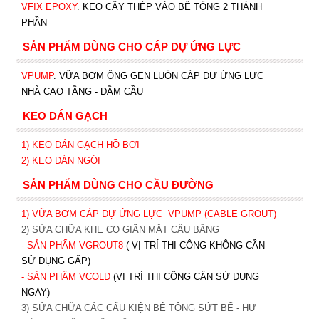
VFIX EPOXY
. KEO CẤY THÉP VÀO BÊ TÔNG 2 THÀNH
PHẦN
SẢN PHẨM DÙNG CHO CÁP DỰ ỨNG LỰC
VPUMP
. VỮA BƠM ỐNG GEN LUỒN CÁP DỰ ỨNG LỰC
NHÀ CAO TẦNG - DẦM CẦU
KEO DÁN GẠCH
1)
KEO DÁN GẠCH HỒ BƠI
2)
KEO DÁN NGÓI
SẢN PHẨM DÙNG CHO CẦU ĐƯỜNG
1) VỮA BƠM CÁP DỰ ỨNG LỰC
VPUMP (CABLE GROUT)
2) SỬA CHỮA KHE CO GIÃN MẶT CẦU BẰNG
- SẢN PHẨM VGROUT8
( VỊ TRÍ THI CÔNG KHÔNG CẦN
SỬ DỤNG GẤP)
- SẢN PHẨM VCOLD
(VỊ TRÍ THI CÔNG CẦN SỬ DỤNG
NGAY)
3) SỬA CHỮA CÁC CẤU KIỆN BÊ TÔNG SỨT BỂ - HƯ