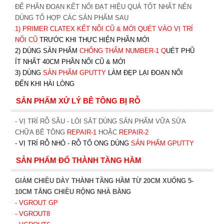
ĐỂ PHÂN ĐOẠN KẾT NỐI ĐẠT HIỆU QUẢ TỐT NHẤT NÊN
DÙNG TỔ HỢP CÁC SẢN PHẨM SAU
1)
PRIMER CLATEX KẾT NỐI CŨ & MỚI QUÉT VÀO VỊ TRÍ
NỐI CŨ
TRƯỚC KHI T
HỰC HIỆN PHẦN MỚI
2) DÙNG SẢN PHẨM
CHỐNG THẤM NUMBER-1
Q
UÉT PHŨ
ÍT NHẤT 40CM PHẦN NỐI CŨ & MỚI
3) DÙNG
SẢN PHẨM GPUTTY
LÀM ĐẸP LẠI ĐOẠN NỐI
ĐẾN KHI HÀI LÒNG
SẢN PHẨM XỬ LÝ BÊ TÔNG BỊ RỖ
- VỊ TRÍ RỖ SÂU - LÒI SẮT DÙNG SẢN PHẨM VỮA SỬA
CHỮA BÊ TÔNG
REPAIR-1
HOẶC
REPAIR-2
- VỊ TRÍ RỖ NHỎ - RỖ TỔ ONG DÙNG
SẢN PHẨM GPUTTY
SẢN PHẨM ĐỔ THÀNH TẦNG HẦM
GIẢM CHIỀU DÀY THÀNH TẦNG HẦM TỪ 20CM XUỐNG 5-
10CM TĂNG CHIỀU RỘNG NHÀ BẰNG
- VGROUT G
P
- VGROUT8