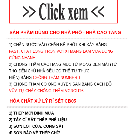
SẢN PHẨM DÙNG CHO NHÀ PHỐ - NHÀ CAO TẦNG
1) CHẶN NƯỚC VÀO CHÂN BỂ PHỐT KHI XÂY BẰNG
FAST. CHẤT LỎNG TRỘN VỚI XI MĂNG LÀM VỮA ĐÔNG
CỨNG NHANH
2)
CHỐNG THẤM CÁC HẠNG MỤC TỪ MÓNG ĐẾN MÁI (TỪ
THỢ ĐẾN CHỦ NHÀ ĐỀU CÓ THỂ TỰ THỰC
HIỆN) BẰNG
CHỐNG THẤM NUMBER-1
3)
CHỐNG THẤM CỔ ỐNG XUYÊN SÀN BẰNG CÁCH ĐỖ
VỮA TỰ CHẢY CHỐNG THẤM VGROUT6
HÓA CHẤT XỬ LÝ RỈ SÉT CB05
1) THÉP MỚI DÍNH MƯA
2) TẨY GỈ SẮT THÉP PHẾ LIỆU
3) SƠN LÓT CỬA, CỔNG SẮT
4) SƠN BẢO VỆ THÉP CHỜ