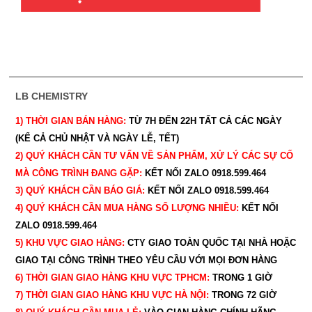
LB CHEMISTRY
1) THỜI GIAN BÁN HÀNG:
TỪ 7H ĐẾN 22H
TẤT CẢ CÁC NGÀY
(KỂ CẢ CHỦ NHẬT VÀ NGÀY LỄ, TẾT)
2) QUÝ KHÁCH CẦN TƯ VẤN VỀ SẢN PHẨM, XỬ LÝ CÁC SỰ CỐ
MÀ CÔNG TRÌNH ĐANG GẶP:
KẾT NỐI ZALO 0918.599.464
3) QUÝ
KHÁCH CẦN BÁO GIÁ:
KẾT NỐI ZALO 0918.599.464
4) QUÝ
KHÁCH CẦN MUA HÀNG SỐ LƯỢNG NHIỀU:
KẾT NỐI
ZALO 0918.599.464
5) KHU VỰC GIAO HÀNG:
CTY GIAO
TOÀN QUỐC TẠI NHÀ HOẶC
GIAO TẠI CÔNG TRÌNH THEO YÊU CẦU
VỚI MỌI ĐƠN HÀNG
6) THỜI GIAN GIAO HÀNG KHU VỰC TPHCM:
TRONG 1 GIỜ
7) THỜI GIAN GIAO HÀNG KHU VỰC HÀ NỘI:
TRONG 72 GIỜ