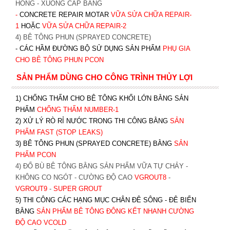
HỎNG - XUỐNG CẤP BẰNG
-
CONCRETE REPAIR MOTAR
VỮA SỬA CHỮA REPAIR-
1
HOẶC
V
ỮA SỬA CHỮA REPAIR-2
4) BÊ TÔNG PHUN (SPRAYED CONCRETE)
- CÁC HẦM ĐƯỜNG BỘ SỬ DỤNG SẢN PHẨM
PHỤ GIA
CHO BÊ TÔNG PHUN PCON
SẢN PHẨM DÙNG CHO CÔNG TRÌNH THỦY LỢI
1) CHỐNG THẤM CHO BÊ TÔNG KHỐI LỚN BẰNG SẢN
PHẨM
CHỐNG THẤM NUMBER-1
2) XỬ LÝ RÒ RỈ NƯỚC TRONG THI CÔNG BẰNG
SẢN
PHẨM FAST (STOP LEAKS)
3) BÊ TÔNG PHUN (SPRAYED CONCRETE) BẰNG
SẢN
PHẨM PCON
4) ĐỔ BÙ BÊ TÔNG BẰNG SẢN PHẨM VỮA TỰ CHẢY -
KHÔNG CO NGÓT - CƯỜNG ĐỘ CAO
VGROUT8
-
VGROUT9
-
SUPER GROUT
5) THI CÔNG CÁC HẠNG MỤC CHÂN ĐÊ SÔNG - ĐÊ BIỂN
BẰNG
SẢN PHẨM BÊ TÔNG ĐÔNG KẾT NHANH CƯỜNG
ĐỘ CAO VCOLD