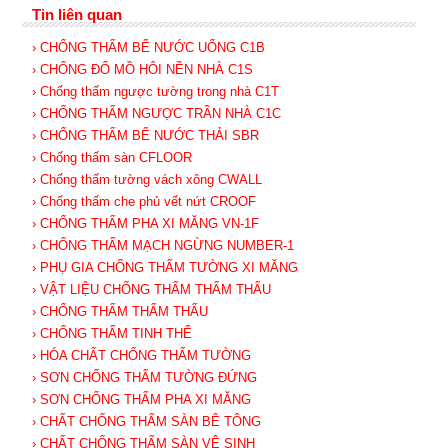
Tin liên quan
› CHỐNG THẤM BỂ NƯỚC UỐNG C1B
› CHỐNG ĐỔ MỒ HÔI NỀN NHÀ C1S
› Chống thấm ngược tường trong nhà C1T
› CHỐNG THẤM NGƯỢC TRẦN NHÀ C1C
› CHỐNG THẤM BỂ NƯỚC THẢI SBR
› Chống thấm sàn CFLOOR
› Chống thấm tường vách xông CWALL
› Chống thấm che phủ vết nứt CROOF
› CHỐNG THẤM PHA XI MĂNG VN-1F
› CHỐNG THẤM MẠCH NGỪNG NUMBER-1
› PHỤ GIA CHỐNG THẤM TƯỜNG XI MĂNG
› VẬT LIỆU CHỐNG THẤM THẨM THẤU
› CHỐNG THẤM THẨM THẤU
› CHỐNG THẤM TINH THỂ
› HÓA CHẤT CHỐNG THẤM TƯỜNG
› SƠN CHỐNG THẤM TƯỜNG ĐỨNG
› SƠN CHỐNG THẤM PHA XI MĂNG
› CHẤT CHỐNG THẤM SÀN BÊ TÔNG
› CHẤT CHỐNG THẤM SÀN VỆ SINH