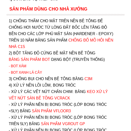
SẢN PHẨM DÙNG CHO NHÀ XƯỞNG
1) CHỐNG THẤM CHO MẶT TRÊN NỀN BÊ TÔNG ĐỂ
CHỐNG HƠI NƯỚC TỪ LÒNG ĐẤT BỐC LÊN TĂNG ĐỘ
BỀN CHO CÁC LỚP PHỦ MẶT SÀN (HARDENER - EPOXY)
TRÊN 10 NĂM BẰNG SẢN PHẨM
CHỐNG ĐỔ MỒ HÔI NỀN
NHÀ C1S
2) BỘT TĂNG ĐỘ CỨNG BỀ MẶT NỀN BÊ TÔNG
BẰNG SẢN PHẨM BOT
DẠNG BỘT (TRUYỀN THỐNG)
- BOT XÁM
- BOT XANH
LÁ CÂY
3) CHỐNG BỤI CHO NỀN BÊ TÔNG BẰNG
C3M
4) XỬ LÝ NỀN LỒI LÕM, BONG TRÓC
- XỬ LÝ CÁC VẾT NỨT CHÂN CHIM: BẰNG
K
EO XỬ LÝ
VẾT NỨT SÀN BÊ TÔNG VCRACK
- XỬ LÝ PHẦN NỀN BỊ BONG TRÓC (LỚP BONG TRÓC
<5LY) BẰNG
SẢN PHẨM VFLOOR3
- XỬ LÝ PHẦN NỀN BỊ BONG TRÓC (LỚP BONG TRÓC
TRÊN 5LY) BẰNG
SẢN PHẨM VGROUT G
P
-
XỬ LÝ PHẦN NỀN BỊ BONG TRÓC (LỚP BONG TRÓC