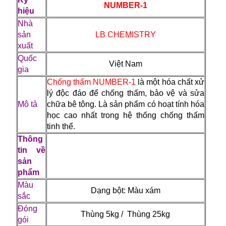
NUMBER-1
hiệu
Nhà
sản
LB CHEMISTRY
xuất
Quốc
Việt Nam
gia
Chống thấm NUMBER-1
là một hóa chất xử
lý độc đáo để chống thấm, bảo vệ và sửa
Mô tả
chữa bê tông. Là sản phẩm có hoạt tính hóa
học cao nhất trong hệ thống chống thấm
tinh thể.
Thông
tin về
sản
phẩm
Màu
Dạng bột: Màu xám
sắc
Đóng
Thùng 5kg / Thùng 25kg
gói