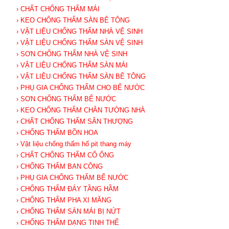
› CHẤT CHỐNG THẤM MÁI
› KEO CHỐNG THẤM SÀN BÊ TÔNG
› VẬT LIỆU CHỐNG THẤM NHÀ VỆ SINH
› VẬT LIỆU CHỐNG THẤM SÀN VỆ SINH
› SƠN CHỐNG THẤM NHÀ VỆ SINH
› VẬT LIỆU CHỐNG THẤM SÀN MÁI
› VẬT LIỆU CHỐNG THẤM SÀN BÊ TÔNG
› PHỤ GIA CHỐNG THẤM CHO BỂ NƯỚC
› SƠN CHỐNG THẤM BỂ NƯỚC
› KEO CHỐNG THẤM CHÂN TƯỜNG NHÀ
› CHẤT CHỐNG THẤM SÂN THƯỢNG
› CHỐNG THẤM BỒN HOA
› Vật liệu chống thấm hố pit thang máy
› CHẤT CHỐNG THẤM CỔ ỐNG
› CHỐNG THẤM BAN CÔNG
› PHỤ GIA CHỐNG THẤM BỂ NƯỚC
› CHỐNG THẤM ĐÁY TẦNG HẦM
› CHỐNG THẤM PHA XI MĂNG
› CHỐNG THẤM SÀN MÁI BỊ NỨT
› CHỐNG THẤM DẠNG TINH THỂ