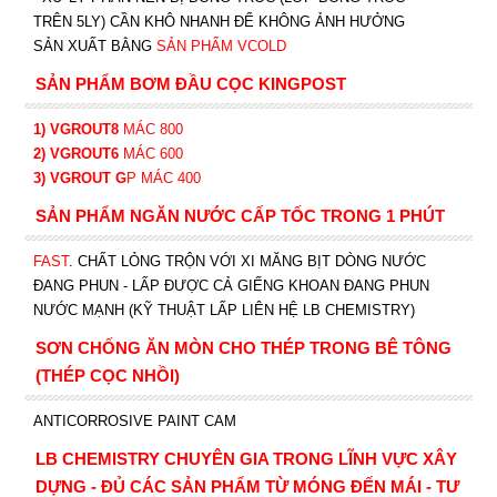
TRÊN 5LY) CẦN KHÔ NHANH ĐỂ KHÔNG ẢNH HƯỞNG
SẢN XUẤT BẰNG
SẢN PHẨM VCOLD
SẢN PHẨM BƠM ĐẦU CỌC KINGPOST
1) VGROUT8
MÁC 800
2) VGROUT6
MÁC 600
3) VGROUT G
P
MÁC 400
SẢN PHẨM NGĂN NƯỚC CẤP TỐC TRONG 1 PHÚT
FAST
. CHẤT LỎNG TRỘN VỚI XI MĂNG BỊT DÒNG NƯỚC
ĐANG PHUN - LẤP ĐƯỢC CẢ GIẾNG KHOAN ĐANG PHUN
NƯỚC MẠNH (KỸ THUẬT LẤP LIÊN HỆ LB CHEMISTRY)
SƠN CHỐNG ĂN MÒN CHO THÉP TRONG BÊ TÔNG
(THÉP CỌC NHỒI)
ANTICORROSIVE PAINT CAM
LB CHEMISTRY CHUYÊN GIA TRONG LĨNH VỰC XÂY
DỰNG - ĐỦ CÁC SẢN PHẨM TỪ MÓNG ĐẾN MÁI - TƯ