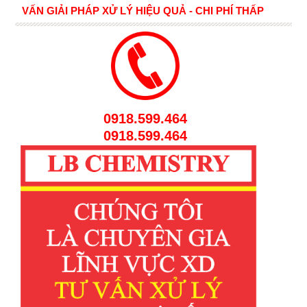
VẤN GIẢI PHÁP XỬ LÝ HIỆU QUẢ - CHI PHÍ THẤP
0918.599.464
0918.599.464