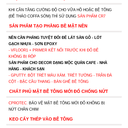
KHI CẦN TĂNG CƯỜNG ĐỘ CHO VỮA HỒ HOẶC BÊ TÔNG
(ĐỂ THÁO COFFA SỚM) THÌ SỬ DỤNG
SẢN PHẨM CR7
SẢN PHẨM TẠO PHẲNG BỀ MẶT NỀN
NỀN CẦN PHẲNG TUYỆT ĐỐI ĐỂ LÁT SÀN GỖ - LÓT
GẠCH NHỰA - SƠN EPOXY
- VFLOOR1
+ PRIMER KẾT NỐI TRƯỚC KHI ĐỔ ĐỂ
KHÔNG BỊ RỘP
SẢN PHẨM CHO DECOR DẠNG MỘC QUÁN CAFE - NHÀ
HÀNG - KHÁCH SẠN
- GPUTTY. BỘT TRÉT MÀU XÁM. TRÉT TƯỜNG - TRẦN ĐÀ
CỘT - BẬC CẦU THANG - BÀN GHẾ BÊ TÔNG
CHẤT PHỦ MẶT BÊ TÔNG MỚI ĐỔ CHỐNG NỨT
CPROTEC
.
BẢO VỆ MẶT BÊ TÔNG MỚI ĐỔ KHÔNG BỊ
NỨT CHÂN CHIM
KEO CẤY THÉP VÀO BÊ TÔNG