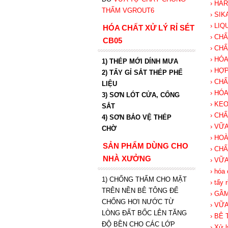
› HA
THẤM VGROUT6
› SI
› LI
HÓA CHẤT XỬ LÝ RỈ SÉT
› CH
CB05
› CH
› HÓ
1) THÉP MỚI DÍNH MƯA
› HỢ
2) TẨY GỈ SẮT THÉP PHẾ
› CH
LIỆU
› HÓ
3) SƠN LÓT CỬA, CỔNG
› KE
SẮT
› CH
4) SƠN BẢO VỆ THÉP
› VỮ
CHỜ
› HO
SẢN PHẨM DÙNG CHO
› CH
NHÀ XƯỞNG
› VỮ
› hóa 
1) CHỐNG THẤM CHO MẶT
› tẩy 
TRÊN NỀN BÊ TÔNG ĐỂ
› GẦM
CHỐNG HƠI NƯỚC TỪ
› VỮ
LÒNG ĐẤT BỐC LÊN TĂNG
› BÊ
ĐỘ BỀN CHO CÁC LỚP
› Xử l