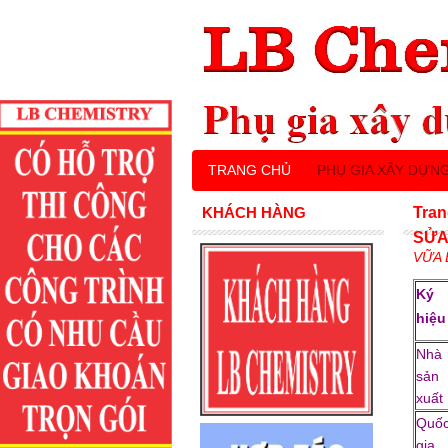
TRANG CHỦ
PHỤ GIA XÂY DỰN
KHÁCH HÀNG
Tran
SỬA
VỮA 
Ký
hiệ
Nhà
sản
xuất
Quố
gia