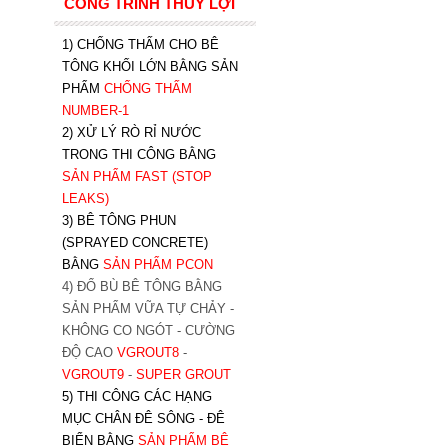
CÔNG TRÌNH THỦY LỢI
1) CHỐNG THẤM CHO BÊ
TÔNG KHỐI LỚN BẰNG SẢN
PHẨM
CHỐNG THẤM
NUMBER-1
2) XỬ LÝ RÒ RỈ NƯỚC
TRONG THI CÔNG BẰNG
SẢN PHẨM FAST (STOP
LEAKS)
3) BÊ TÔNG PHUN
(SPRAYED CONCRETE)
BẰNG
SẢN PHẨM PCON
4) ĐỔ BÙ BÊ TÔNG BẰNG
SẢN PHẨM VỮA TỰ CHẢY -
KHÔNG CO NGÓT - CƯỜNG
ĐỘ CAO
VGROUT8
-
VGROUT9
-
SUPER GROUT
5) THI CÔNG CÁC HẠNG
MỤC CHÂN ĐÊ SÔNG - ĐÊ
BIỂN BẰNG
SẢN PHẨM BÊ