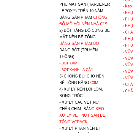
PHỦ MẶT SÀN (HARDENER
› Keo
- EPOXY) TRÊN 10 NĂM
› PH
BẰNG SẢN PHẨM
CHỐNG
› PH
ĐỔ MỒ HÔI NỀN NHÀ C1S
› PH
2) BỘT TĂNG ĐỘ CỨNG BỀ
› CH
MẶT NỀN BÊ TÔNG
› PH
BẰNG SẢN PHẨM BOT
› PH
DẠNG BỘT (TRUYỀN
› VỮ
THỐNG)
› VỮ
- BOT XÁM
› VỮ
- BOT XANH
LÁ CÂY
› VỮ
3) CHỐNG BỤI CHO NỀN
› VỮ
BÊ TÔNG BẰNG
C3M
› CH
4) XỬ LÝ NỀN LỒI LÕM,
› CH
BONG TRÓC
- XỬ LÝ CÁC VẾT NỨT
CHÂN CHIM: BẰNG
K
EO
XỬ LÝ VẾT NỨT SÀN BÊ
TÔNG VCRACK
- XỬ LÝ PHẦN NỀN BỊ