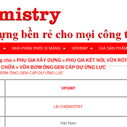
G
NHÀ PHÂN PHỐI XI MĂNG
HỎI/ĐÁP
GIÁ SẢN PHẨ
g chủ
»
PHỤ GIA XÂY DỰNG
»
PHỤ GIA KẾT NỐI, VỮA RÓT
 CHỮA
»
VỮA BƠM ỐNG GEN CÁP DỰ ỨNG LỰC
BƠM ỐNG GEN CÁP DỰ ỨNG LỰC
VPUMP
u
LB CHEMISTRY
c
Việt Nam