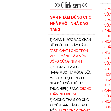
› Vữa
› VỮ
SẢN PHẨM DÙNG CHO
› Vữa
NHÀ PHỐ - NHÀ CAO
› VỮ
TẦNG
› PH
› PH
1) CHẶN NƯỚC VÀO CHÂN
› HO
BỂ PHỐT KHI XÂY BẰNG
› CH
FAST. CHẤT LỎNG TRỘN
› Hóa 
VỚI XI MĂNG LÀM VỮA
› VỮ
ĐÔNG CỨNG NHANH
› VỮ
2)
CHỐNG THẤM CÁC
› VỮ
HẠNG MỤC TỪ MÓNG ĐẾN
› HÓ
MÁI (TỪ THỢ ĐẾN CHỦ
› HÓ
NHÀ ĐỀU CÓ THỂ TỰ
› KE
THỰC HIỆN) BẰNG
CHỐNG
› CH
THẤM NUMBER-1
› VỮ
3)
CHỐNG THẤM CỔ ỐNG
› HÓ
XUYÊN SÀN BẰNG CÁCH
› DU
ĐỖ
VỮA TỰ CHẢY CHỐNG