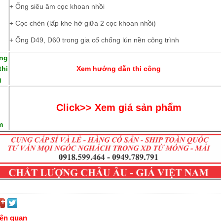
+ Ống siêu âm cọc khoan nhồi
g
+ Cọc chèn (lấp khe hở giữa 2 cọc khoan nhồi)
+ Ống D49, D60 trong gia cố chống lún nền công trình
ng
thi
Xem hướng dẫn thi công
g
Click>> Xem giá sản phẩm
m
iên quan