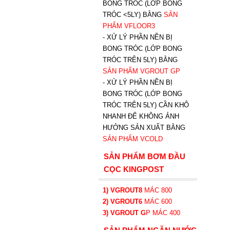
BONG TRÓC (LỚP BONG
TRÓC <5LY) BẰNG
SẢN
PHẨM VFLOOR3
- XỬ LÝ PHẦN NỀN BỊ
BONG TRÓC (LỚP BONG
TRÓC TRÊN 5LY) BẰNG
SẢN PHẨM VGROUT G
P
-
XỬ LÝ PHẦN NỀN BỊ
BONG TRÓC (LỚP BONG
TRÓC TRÊN 5LY) CẦN KHÔ
NHANH ĐỂ KHÔNG ẢNH
HƯỞNG SẢN XUẤT BẰNG
SẢN PHẨM VCOLD
SẢN PHẨM BƠM ĐẦU
CỌC KINGPOST
1) VGROUT8
MÁC 800
2) VGROUT6
MÁC 600
3) VGROUT G
P
MÁC 400