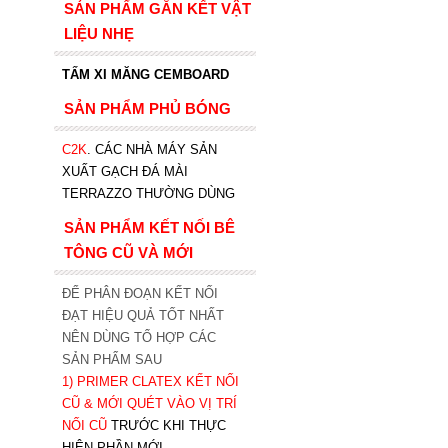
SẢN PHẨM GẮN KẾT VẬT
LIỆU NHẸ
TẤM XI MĂNG CEMBOARD
SẢN PHẨM PHỦ BÓNG
C2K
.
CÁC NHÀ MÁY SẢN
XUẤT GẠCH ĐÁ MÀI
TERRAZZO THƯỜNG DÙNG
SẢN PHẨM KẾT NỐI BÊ
TÔNG CŨ VÀ MỚI
ĐỂ PHÂN ĐOẠN KẾT NỐI
ĐẠT HIỆU QUẢ TỐT NHẤT
NÊN DÙNG TỔ HỢP CÁC
SẢN PHẨM SAU
1)
PRIMER CLATEX KẾT NỐI
CŨ & MỚI QUÉT VÀO VỊ TRÍ
NỐI CŨ
TRƯỚC KHI T
HỰC
HIỆN PHẦN MỚI