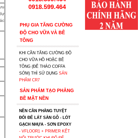
0918.599.464
 ưu
 dự
ác
PHỤ GIA TĂNG CƯỜNG
ĐỘ CHO VỮA VÀ BÊ
TÔNG
KHI CẦN TĂNG CƯỜNG ĐỘ
CHO VỮA HỒ HOẶC BÊ
TÔNG (ĐỂ THÁO COFFA
SỚM) THÌ SỬ DỤNG
SẢN
PHẨM CR7
SẢN PHẨM TẠO PHẲNG
BỀ MẶT NỀN
NỀN CẦN PHẲNG TUYỆT
ĐỐI ĐỂ LÁT SÀN GỖ - LÓT
GẠCH NHỰA - SƠN EPOXY
- VFLOOR1
+ PRIMER KẾT
NỐI TRƯỚC KHI ĐỔ ĐỂ