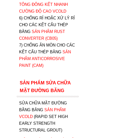
TÔNG ĐÔNG KẾT NHANH
CƯỜNG ĐỘ CAO VCOLD
6) CHỐNG RỈ HOẶC XỬ LÝ RỈ
CHO CÁC KẾT CẤU THÉP
BẰNG
SẢN PHẨM RUST
CONVERTER (CB05)
7) CHỐNG ĂN MÒN CHO CÁC
KẾT CẤU THÉP BẰNG
SẢN
PHẨM ANTICORROSIVE
PAINT (CAM)
SẢN PHẨM SỬA CHỮA
MẶT ĐƯỜNG BĂNG
SỬA CHỮA MẶT ĐƯỜNG
BĂNG BẰNG
SẢN PHẨM
VCOLD
(RAPID SET HIGH
EARLY STRENGTH
STRUCTURAL GROUT)