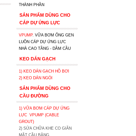
THÀNH PHẦN
SẢN PHẨM DÙNG CHO
CÁP DỰ ỨNG LỰC
VPUMP
. VỮA BƠM ỐNG GEN
LUỒN CÁP DỰ ỨNG LỰC
NHÀ CAO TẦNG - DẦM CẦU
KEO DÁN GẠCH
1)
KEO DÁN GẠCH HỒ BƠI
2)
KEO DÁN NGÓI
SẢN PHẨM DÙNG CHO
CẦU ĐƯỜNG
1) VỮA BƠM CÁP DỰ ỨNG
LỰC
VPUMP (CABLE
GROUT)
2) SỬA CHỮA KHE CO GIÃN
MẶT CẦU BẰNG