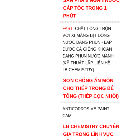
SẢN PHẨM NGĂN NƯỚC
CẤP TỐC TRONG 1
PHÚT
FAST
. CHẤT LỎNG TRỘN
VỚI XI MĂNG BỊT DÒNG
NƯỚC ĐANG PHUN - LẤP
ĐƯỢC CẢ GIẾNG KHOAN
ĐANG PHUN NƯỚC MẠNH
(KỸ THUẬT LẤP LIÊN HỆ
LB CHEMISTRY)
SƠN CHỐNG ĂN MÒN
CHO THÉP TRONG BÊ
TÔNG (THÉP CỌC NHỒI)
ANTICORROSIVE PAINT
CAM
LB CHEMISTRY CHUYÊN
GIA TRONG LĨNH VỰC