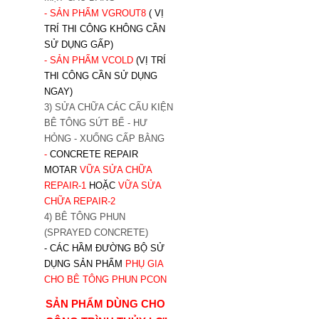
- SẢN PHẨM VGROUT8
( VỊ
TRÍ THI CÔNG KHÔNG CẦN
SỬ DỤNG GẤP)
- SẢN PHẨM VCOLD
(VỊ TRÍ
THI CÔNG CẦN SỬ DỤNG
NGAY)
3) SỬA CHỮA CÁC CẤU KIỆN
BÊ TÔNG SỨT BỂ - HƯ
HỎNG - XUỐNG CẤP BẰNG
-
CONCRETE REPAIR
MOTAR
VỮA SỬA CHỮA
REPAIR-1
HOẶC
V
ỮA SỬA
CHỮA REPAIR-2
4) BÊ TÔNG PHUN
(SPRAYED CONCRETE)
- CÁC HẦM ĐƯỜNG BỘ SỬ
DỤNG SẢN PHẨM
PHỤ GIA
CHO BÊ TÔNG PHUN PCON
SẢN PHẨM DÙNG CHO