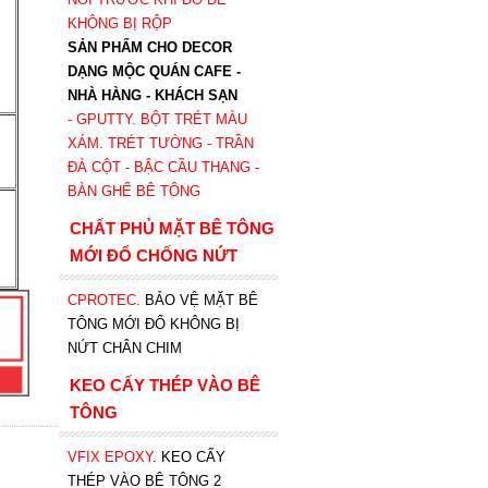
KHÔNG BỊ RỘP
SẢN PHẨM CHO DECOR
DẠNG MỘC QUÁN CAFE -
NHÀ HÀNG - KHÁCH SẠN
- GPUTTY. BỘT TRÉT MÀU
XÁM. TRÉT TƯỜNG - TRẦN
ĐÀ CỘT - BẬC CẦU THANG -
BÀN GHẾ BÊ TÔNG
CHẤT PHỦ MẶT BÊ TÔNG
MỚI ĐỔ CHỐNG NỨT
CPROTEC
.
BẢO VỆ MẶT BÊ
TÔNG MỚI ĐỔ KHÔNG BỊ
NỨT CHÂN CHIM
KEO CẤY THÉP VÀO BÊ
TÔNG
VFIX EPOXY
. KEO CẤY
THÉP VÀO BÊ TÔNG 2