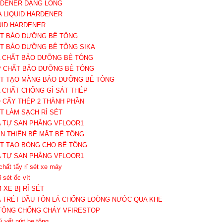
RDENER DẠNG LỎNG
KA LIQUID HARDENER
QUID HARDENER
ẤT BẢO DƯỠNG BÊ TÔNG
ẤT BẢO DƯỠNG BÊ TÔNG SIKA
A CHẤT BẢO DƯỠNG BÊ TÔNG
P CHẤT BẢO DƯỠNG BÊ TÔNG
ẤT TẠO MÀNG BẢO DƯỠNG BÊ TÔNG
A CHẤT CHỐNG GỈ SẮT THÉP
O CẤY THÉP 2 THÀNH PHẦN
ẤT LÀM SẠCH RỈ SÉT
A TỰ SAN PHẲNG VFLOOR1
ÀN THIỆN BỀ MẶT BÊ TÔNG
ẤT TẠO BÓNG CHO BÊ TÔNG
A TỰ SAN PHẲNG VFLOOR1
chất tẩy rỉ sét xe máy
rỉ sét ốc vít
 XE BỊ RỈ SÉT
A TRÉT ĐẦU TÔN LÁ CHỐNG LOÒNG NƯỚC QUA KHE
 TÔNG CHỐNG CHÁY VFIRESTOP
ý vết nứt be tông