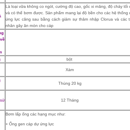
Là loại vữa không co ngót, cường độ cao, gốc xi măng, độ chảy tối
và có thể bơm được. Sản phẩm mang lại độ bền cho các hệ thống
ả
ứng lực căng sau bằng cách giảm sự thâm nhập Clorua và các t
nhân gây ăn mòn cho cáp
ng
 về
m
g
bột
Xám
g
Thùng 20 kg
 sử
12 Tháng
g
Bơm lấp ống các hạng mục như:
+ Ống gen cáp dự ứng lực