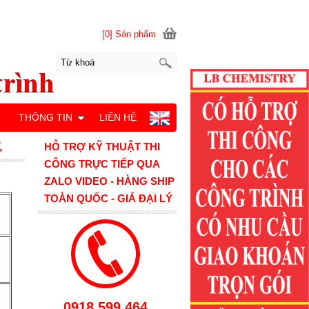
[0] Sản phẩm
M
THÔNG TIN
LIÊN HỆ
,
HỖ TRỢ KỸ THUẬT THI
CÔNG TRỰC TIẾP QUA
ZALO VIDEO - HÀNG SHIP
TOÀN QUỐC - GIÁ ĐẠI LÝ
0918.599.464