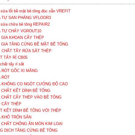
 sửa lỗi bề mặt bê tông đúc sẵn VREFIT
A TỰ SAN PHẲNG VFLOOR3
 sửa chữa bê tông REPAIR2
A TỰ CHẢY VGROUT10
Ụ GIA KHOAN CẤY THÉP
Ụ GIA TĂNG CỨNG BỀ MẶT BÊ TÔNG
Á CHẤT TẨY RỬA SẮT THÉP
ẤT TẨY RỈ CB05
chất tẩy rỉ sắt
A RÓT GỐC XI MĂNG
A RÓT
A KHÔNG CO NGÓT CƯỜNG ĐỘ CAO
A CHẤT KẾT DÍNH BÊ TÔNG
A CHẤT CẤY THÉP VÀO BÊ TÔNG
O CẤY THÉP
ẤT KẾT DÍNH BÊ TÔNG VỚI THÉP
A KHÔ TRỘN SẴN
A CHẤT CHỐNG ĂN MÒN KIM LOẠI
NG DỊCH TĂNG CỨNG BÊ TÔNG