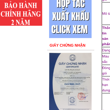
Mô t
Thô
tin
sản
phẩ
GIẤY CHỨNG NHẬN
Dạn
Màu
sắc
Đón
gói
Thời
hạn
dụn