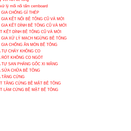
 xử lý mối nối tấm cemboard
Ụ GIA CHỐNG GỈ THÉP
Ụ GIA KẾT NỐI BÊ TÔNG CŨ VÀ MỚI
Ụ GIA KẾT DÍNH BÊ TÔNG CŨ VÀ MỚI
ẤT KẾT DÍNH BÊ TÔNG CŨ VÀ MỚI
Ụ GIA XỬ LÝ MẠCH NGỪNG BÊ TÔNG
Ụ GIA CHỐNG ĂN MÒN BÊ TÔNG
A TỰ CHẢY KHÔNG CO
A RÓT KHÔNG CO NGÓT
A TỰ SAN PHẲNG GỐC XI MĂNG
A SỬA CHỮA BÊ TÔNG
A TĂNG CỨNG
ẤT TĂNG CỨNG BỀ MẶT BÊ TÔNG
ẤT LÀM CỨNG BỀ MẶT BÊ TÔNG