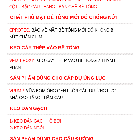
CỘT - BẬC CẦU THANG - BÀN GHẾ BÊ TÔNG
CHẤT PHỦ MẶT BÊ TÔNG MỚI ĐỔ CHỐNG NỨT
CPROTEC
.
BẢO VỆ MẶT BÊ TÔNG MỚI ĐỔ KHÔNG BỊ
NỨT CHÂN CHIM
KEO CẤY THÉP VÀO BÊ TÔNG
VFIX EPOXY
. KEO CẤY THÉP VÀO BÊ TÔNG 2 THÀNH
PHẦN
SẢN PHẨM DÙNG CHO CÁP DỰ ỨNG LỰC
VPUMP
. VỮA BƠM ỐNG GEN LUỒN CÁP DỰ ỨNG LỰC
NHÀ CAO TẦNG - DẦM CẦU
KEO DÁN GẠCH
1)
KEO DÁN GẠCH HỒ BƠI
2)
KEO DÁN NGÓI
SẢN PHẨM DÙNG CHO CẦU ĐƯỜNG