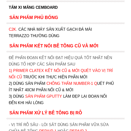
TẤM XI MĂNG CEMBOARD
SẢN PHẨM PHỦ BÓNG
C2K
.
CÁC NHÀ MÁY SẢN XUẤT GẠCH ĐÁ MÀI
TERRAZZO THƯỜNG DÙNG
SẢN PHẨM KẾT NỐI BÊ TÔNG CŨ VÀ MỚI
ĐỂ PHÂN ĐOẠN KẾT NỐI ĐẠT HIỆU QUẢ TỐT NHẤT NÊN
DÙNG TỔ HỢP CÁC SẢN PHẨM SAU
1)
PRIMER CLATEX KẾT NỐI CŨ & MỚI QUÉT VÀO VỊ TRÍ
NỐI CŨ
TRƯỚC KHI T
HỰC HIỆN PHẦN MỚI
2) DÙNG SẢN PHẨM
CHỐNG THẤM NUMBER-1
Q
UÉT PHŨ
ÍT NHẤT 40CM PHẦN NỐI CŨ & MỚI
3) DÙNG
SẢN PHẨM GPUTTY
LÀM ĐẸP LẠI ĐOẠN NỐI
ĐẾN KHI HÀI LÒNG
SẢN PHẨM XỬ LÝ BÊ TÔNG BỊ RỖ
- VỊ TRÍ RỖ SÂU - LÒI SẮT DÙNG SẢN PHẨM VỮA SỬA