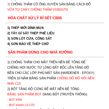
3)
CHỐNG THẤM CỔ ỐNG XUYÊN SÀN BẰNG CÁCH ĐỖ
VỮA TỰ CHẢY CHỐNG THẤM VGROUT6
HÓA CHẤT XỬ LÝ RỈ SÉT CB05
1) THÉP MỚI DÍNH MƯA
2) TẨY GỈ SẮT THÉP PHẾ LIỆU
3) SƠN LÓT CỬA, CỔNG SẮT
4) SƠN BẢO VỆ THÉP CHỜ
SẢN PHẨM DÙNG CHO NHÀ XƯỞNG
1) CHỐNG THẤM CHO MẶT TRÊN NỀN BÊ TÔNG ĐỂ
CHỐNG HƠI NƯỚC TỪ LÒNG ĐẤT BỐC LÊN TĂNG ĐỘ
BỀN CHO CÁC LỚP PHỦ MẶT SÀN (HARDENER - EPOXY)
TRÊN 10 NĂM BẰNG SẢN PHẨM
CHỐNG ĐỔ MỒ HÔI NỀN
NHÀ C1S
2) BỘT TĂNG ĐỘ CỨNG BỀ MẶT NỀN BÊ TÔNG
BẰNG SẢN PHẨM BOT
DẠNG BỘT (TRUYỀN THỐNG)
- BOT XÁM
- BOT XANH
LÁ CÂY