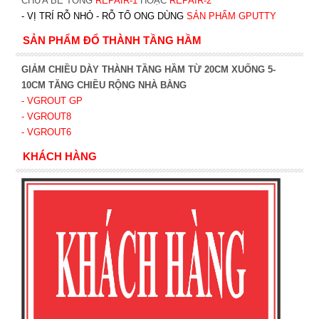
CHỮA BÊ TÔNG
REPAIR-1
HOẶC
REPAIR-2
- VỊ TRÍ RỖ NHỎ - RỖ TỔ ONG DÙNG
SẢN PHẨM GPUTTY
SẢN PHẨM ĐỔ THÀNH TẦNG HẦM
GIẢM CHIỀU DÀY THÀNH TẦNG HẦM TỪ 20CM XUỐNG 5-
10CM TĂNG CHIỀU RỘNG NHÀ BẰNG
- VGROUT G
P
- VGROUT8
- VGROUT6
KHÁCH HÀNG