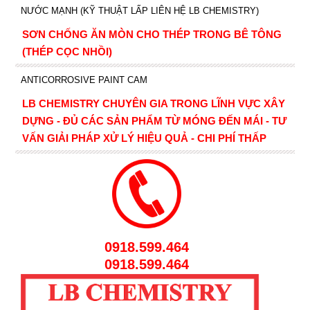
NƯỚC MẠNH (KỸ THUẬT LẤP LIÊN HỆ LB CHEMISTRY)
SƠN CHỐNG ĂN MÒN CHO THÉP TRONG BÊ TÔNG
(THÉP CỌC NHỒI)
ANTICORROSIVE PAINT CAM
LB CHEMISTRY CHUYÊN GIA TRONG LĨNH VỰC XÂY
DỰNG - ĐỦ CÁC SẢN PHẨM TỪ MÓNG ĐẾN MÁI - TƯ
VẤN GIẢI PHÁP XỬ LÝ HIỆU QUẢ - CHI PHÍ THẤP
0918.599.464
0918.599.464