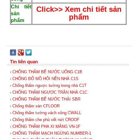
Chi tiết
Click>> Xem chi tiết sản
sản
phẩm
phẩm
Tin liên quan
› CHỐNG THẤM BỂ NƯỚC UỐNG C1B
› CHỐNG ĐỔ MỒ HÔI NỀN NHÀ C1S
› Chống thấm ngược tường trong nhà C1T
› CHỐNG THẤM NGƯỢC TRẦN NHÀ C1C
› CHỐNG THẤM BỂ NƯỚC THẢI SBR
› Chống thấm sàn CFLOOR
› Chống thấm tường vách xông CWALL
› Chống thấm che phủ vết nứt CROOF
› CHỐNG THẤM PHA XI MĂNG VN-1F
› CHỐNG THẤM MẠCH NGỪNG NUMBER-1