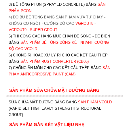
3) BÊ TÔNG PHUN (SPRAYED CONCRETE) BẰNG
SẢN
PHẨM PCON
4) ĐỔ BÙ BÊ TÔNG BẰNG SẢN PHẨM VỮA TỰ CHẢY -
KHÔNG CO NGÓT - CƯỜNG ĐỘ CAO
VGROUT8
-
VGROUT9
-
SUPER GROUT
5) THI CÔNG CÁC HẠNG MỤC CHÂN ĐÊ SÔNG - ĐÊ BIỂN
BẰNG
SẢN PHẨM BÊ TÔNG ĐÔNG KẾT NHANH CƯỜNG
ĐỘ CAO VCOLD
6) CHỐNG RỈ HOẶC XỬ LÝ RỈ CHO CÁC KẾT CẤU THÉP
BẰNG
SẢN PHẨM RUST CONVERTER (CB05)
7) CHỐNG ĂN MÒN CHO CÁC KẾT CẤU THÉP BẰNG
SẢN
PHẨM ANTICORROSIVE PAINT (CAM)
SẢN PHẨM SỬA CHỮA MẶT ĐƯỜNG BĂNG
SỬA CHỮA MẶT ĐƯỜNG BĂNG BẰNG
SẢN PHẨM VCOLD
(RAPID SET HIGH EARLY STRENGTH STRUCTURAL
GROUT)
SẢN PHẨM GẮN KẾT VẬT LIỆU NHẸ