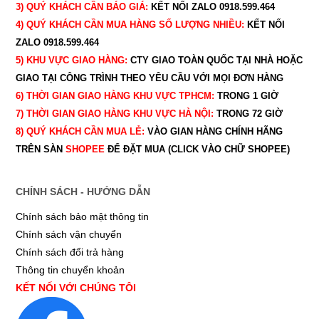
3) QUÝ
KHÁCH CẦN BÁO GIÁ:
KẾT NỐI ZALO 0918.599.464
4) QUÝ
KHÁCH CẦN MUA HÀNG SỐ LƯỢNG NHIỀU:
KẾT NỐI
ZALO 0918.599.464
5) KHU VỰC GIAO HÀNG:
CTY GIAO
TOÀN QUỐC TẠI NHÀ HOẶC
GIAO TẠI CÔNG TRÌNH THEO YÊU CẦU
VỚI MỌI ĐƠN HÀNG
6) THỜI GIAN GIAO HÀNG KHU VỰC TPHCM:
TRONG 1 GIỜ
7) THỜI GIAN GIAO HÀNG KHU VỰC HÀ NỘI:
TRONG 72 GIỜ
8) QUÝ
KHÁCH CẦN MUA LẺ:
VÀO GIAN HÀNG CHÍNH HÃNG
TRÊN SÀN
SHOPEE
ĐỂ ĐẶT MUA (CLICK VÀO CHỮ SHOPEE)
CHÍNH SÁCH - HƯỚNG DẪN
Chính sách bảo mật thông tin
Chính sách vận chuyển
Chính sách đổi trả hàng
Thông tin chuyển khoản
KẾT NỐI VỚI CHÚNG TÔI