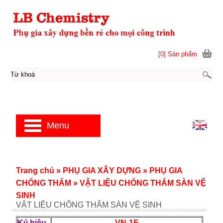
[0] Sản phẩm
Menu
Trang chủ
»
PHỤ GIA XÂY DỰNG
»
PHỤ GIA
CHỐNG THẤM
»
VẬT LIỆU CHỐNG THẤM SÀN VỆ
SINH
VẬT LIỆU CHỐNG THẤM SÀN VỆ SINH
Ký hiệu
VN-1F