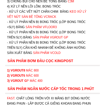
3) CHỐNG BỤI CHO NỀN BÊ TÔNG BẰNG
C3M
4) XỬ LÝ NỀN LỒI LÕM, BONG TRÓC
- XỬ LÝ CÁC VẾT NỨT CHÂN CHIM: BẰNG
K
EO XỬ LÝ
VẾT NỨT SÀN BÊ TÔNG VCRACK
- XỬ LÝ PHẦN NỀN BỊ BONG TRÓC (LỚP BONG TRÓC
<5LY) BẰNG
SẢN PHẨM VFLOOR3
- XỬ LÝ PHẦN NỀN BỊ BONG TRÓC (LỚP BONG TRÓC
TRÊN 5LY) BẰNG
SẢN PHẨM VGROUT G
P
-
XỬ LÝ PHẦN NỀN BỊ BONG TRÓC (LỚP BONG TRÓC
TRÊN 5LY) CẦN KHÔ NHANH ĐỂ KHÔNG ẢNH HƯỞNG
SẢN XUẤT BẰNG
SẢN PHẨM VCOLD
SẢN PHẨM BƠM ĐẦU CỌC KINGPOST
1) VGROUT8
MÁC 800
2) VGROUT6
MÁC 600
3) VGROUT G
P
MÁC 400
SẢN PHẨM NGĂN NƯỚC CẤP TỐC TRONG 1 PHÚT
FAST
. CHẤT LỎNG TRỘN VỚI XI MĂNG BỊT DÒNG NƯỚC
ĐANG PHUN - LẤP ĐƯỢC CẢ GIẾNG KHOAN ĐANG PHUN