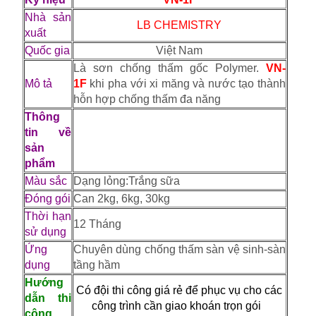
Nhà sản
LB CHEMISTRY
xuất
Quốc gia
Việt Nam
Là sơn chống thấm gốc Polymer.
VN-
Mô tả
1F
khi pha với xi măng và nước tạo thành
hỗn hợp chống thấm đa năng
Thông
tin về
sản
phẩm
Màu sắc
Dạng lỏng:Trắng sữa
Đóng gói
Can 2kg, 6kg, 30kg
Thời hạn
12 Tháng
sử dụng
Ứng
Chuyên dùng chống thấm sàn vệ sinh-sàn
dụng
tầng hầm
Hướng
Có đội thi công giá rẻ để phục vụ cho các
dẫn thi
công trình cần giao khoán trọn gói
công