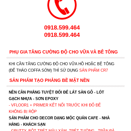
0918.599.464
0918.599.464
PHỤ GIA TĂNG CƯỜNG ĐỘ CHO VỮA VÀ BÊ TÔNG
KHI CẦN TĂNG CƯỜNG ĐỘ CHO VỮA HỒ HOẶC BÊ TÔNG
(ĐỂ THÁO COFFA SỚM) THÌ SỬ DỤNG
SẢN PHẨM CR7
SẢN PHẨM TẠO PHẲNG BỀ MẶT NỀN
NỀN CẦN PHẲNG TUYỆT ĐỐI ĐỂ LÁT SÀN GỖ - LÓT
GẠCH NHỰA - SƠN EPOXY
- VFLOOR1
+ PRIMER KẾT NỐI TRƯỚC KHI ĐỔ ĐỂ
KHÔNG BỊ RỘP
SẢN PHẨM CHO DECOR DẠNG MỘC QUÁN CAFE - NHÀ
HÀNG - KHÁCH SẠN
- GPUTTY. BỘT TRÉT MÀU XÁM. TRÉT TƯỜNG - TRẦN ĐÀ