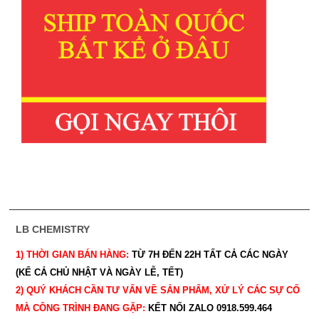
LB CHEMISTRY
1) THỜI GIAN BÁN HÀNG:
TỪ 7H ĐẾN 22H
TẤT CẢ CÁC NGÀY
(KỂ CẢ CHỦ NHẬT VÀ NGÀY LỄ, TẾT)
2) QUÝ KHÁCH CẦN TƯ VẤN VỀ SẢN PHẨM, XỬ LÝ CÁC SỰ CỐ
MÀ CÔNG TRÌNH ĐANG GẶP:
KẾT NỐI ZALO 0918.599.464