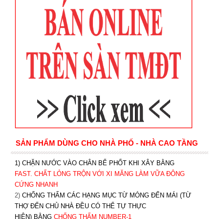
SẢN PHẨM DÙNG CHO NHÀ PHỐ - NHÀ CAO TẦNG
1) CHẶN NƯỚC VÀO CHÂN BỂ PHỐT KHI XÂY BẰNG
FAST. CHẤT LỎNG TRỘN VỚI XI MĂNG LÀM VỮA ĐÔNG
CỨNG NHANH
2)
CHỐNG THẤM CÁC HẠNG MỤC TỪ MÓNG ĐẾN MÁI (TỪ
THỢ ĐẾN CHỦ NHÀ ĐỀU CÓ THỂ TỰ THỰC
HIỆN) BẰNG
CHỐNG THẤM NUMBER-1