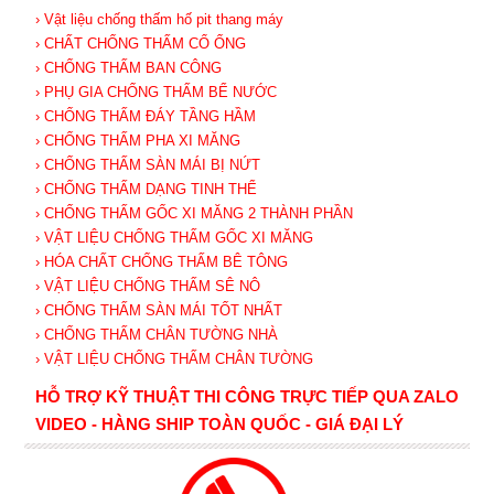
› Vật liệu chống thấm hố pit thang máy
› CHẤT CHỐNG THẤM CỔ ỐNG
› CHỐNG THẤM BAN CÔNG
› PHỤ GIA CHỐNG THẤM BỂ NƯỚC
› CHỐNG THẤM ĐÁY TẦNG HẦM
› CHỐNG THẤM PHA XI MĂNG
› CHỐNG THẤM SÀN MÁI BỊ NỨT
› CHỐNG THẤM DẠNG TINH THỂ
› CHỐNG THẤM GỐC XI MĂNG 2 THÀNH PHẦN
› VẬT LIỆU CHỐNG THẤM GỐC XI MĂNG
› HÓA CHẤT CHỐNG THẤM BÊ TÔNG
› VẬT LIỆU CHỐNG THẤM SÊ NÔ
› CHỐNG THẤM SÀN MÁI TỐT NHẤT
› CHỐNG THẤM CHÂN TƯỜNG NHÀ
› VẬT LIỆU CHỐNG THẤM CHÂN TƯỜNG
HỖ TRỢ KỸ THUẬT THI CÔNG TRỰC TIẾP QUA ZALO
VIDEO - HÀNG SHIP TOÀN QUỐC - GIÁ ĐẠI LÝ