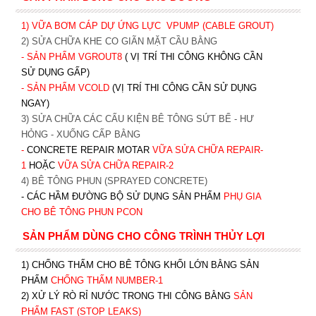
1) VỮA BƠM CÁP DỰ ỨNG LỰC
VPUMP (CABLE GROUT)
2) SỬA CHỮA KHE CO GIÃN MẶT CẦU BẰNG
- SẢN PHẨM VGROUT8
( VỊ TRÍ THI CÔNG KHÔNG CẦN
SỬ DỤNG GẤP)
- SẢN PHẨM VCOLD
(VỊ TRÍ THI CÔNG CẦN SỬ DỤNG
NGAY)
3) SỬA CHỮA CÁC CẤU KIỆN BÊ TÔNG SỨT BỂ - HƯ
HỎNG - XUỐNG CẤP BẰNG
-
CONCRETE REPAIR MOTAR
VỮA SỬA CHỮA REPAIR-
1
HOẶC
V
ỮA SỬA CHỮA REPAIR-2
4) BÊ TÔNG PHUN (SPRAYED CONCRETE)
- CÁC HẦM ĐƯỜNG BỘ SỬ DỤNG SẢN PHẨM
PHỤ GIA
CHO BÊ TÔNG PHUN PCON
SẢN PHẨM DÙNG CHO CÔNG TRÌNH THỦY LỢI
1) CHỐNG THẤM CHO BÊ TÔNG KHỐI LỚN BẰNG SẢN
PHẨM
CHỐNG THẤM NUMBER-1
2) XỬ LÝ RÒ RỈ NƯỚC TRONG THI CÔNG BẰNG
SẢN
PHẨM FAST (STOP LEAKS)