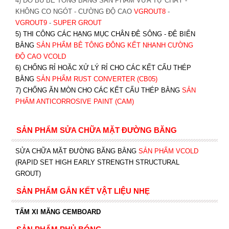
4) ĐỔ BÙ BÊ TÔNG BẰNG SẢN PHẨM VỮA TỰ CHẢY -
KHÔNG CO NGÓT - CƯỜNG ĐỘ CAO
VGROUT8
-
VGROUT9
-
SUPER GROUT
5) THI CÔNG CÁC HẠNG MỤC CHÂN ĐÊ SÔNG - ĐÊ BIỂN
BẰNG
SẢN PHẨM BÊ TÔNG ĐÔNG KẾT NHANH CƯỜNG
ĐỘ CAO VCOLD
6) CHỐNG RỈ HOẶC XỬ LÝ RỈ CHO CÁC KẾT CẤU THÉP
BẰNG
SẢN PHẨM RUST CONVERTER (CB05)
7) CHỐNG ĂN MÒN CHO CÁC KẾT CẤU THÉP BẰNG
SẢN
PHẨM ANTICORROSIVE PAINT (CAM)
SẢN PHẨM SỬA CHỮA MẶT ĐƯỜNG BĂNG
SỬA CHỮA MẶT ĐƯỜNG BĂNG BẰNG
SẢN PHẨM VCOLD
(RAPID SET HIGH EARLY STRENGTH STRUCTURAL
GROUT)
SẢN PHẨM GẮN KẾT VẬT LIỆU NHẸ
TẤM XI MĂNG CEMBOARD