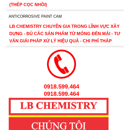
(THÉP CỌC NHỒI)
ANTICORROSIVE PAINT CAM
LB CHEMISTRY CHUYÊN GIA TRONG LĨNH VỰC XÂY
DỰNG - ĐỦ CÁC SẢN PHẨM TỪ MÓNG ĐẾN MÁI - TƯ
VẤN GIẢI PHÁP XỬ LÝ HIỆU QUẢ - CHI PHÍ THẤP
0918.599.464
0918.599.464