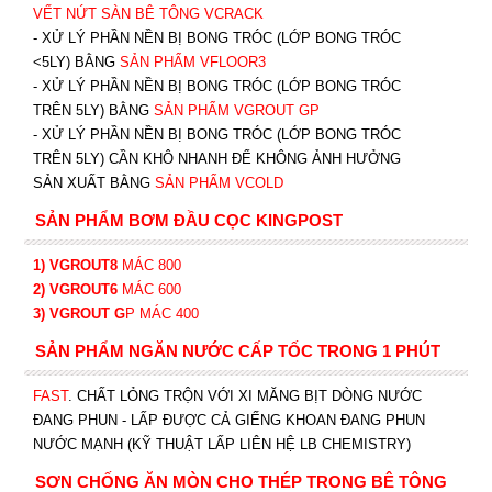
VẾT NỨT SÀN BÊ TÔNG VCRACK
- XỬ LÝ PHẦN NỀN BỊ BONG TRÓC (LỚP BONG TRÓC
<5LY) BẰNG
SẢN PHẨM VFLOOR3
- XỬ LÝ PHẦN NỀN BỊ BONG TRÓC (LỚP BONG TRÓC
TRÊN 5LY) BẰNG
SẢN PHẨM VGROUT G
P
-
XỬ LÝ PHẦN NỀN BỊ BONG TRÓC (LỚP BONG TRÓC
TRÊN 5LY) CẦN KHÔ NHANH ĐỂ KHÔNG ẢNH HƯỞNG
SẢN XUẤT BẰNG
SẢN PHẨM VCOLD
SẢN PHẨM BƠM ĐẦU CỌC KINGPOST
1) VGROUT8
MÁC 800
2) VGROUT6
MÁC 600
3) VGROUT G
P
MÁC 400
SẢN PHẨM NGĂN NƯỚC CẤP TỐC TRONG 1 PHÚT
FAST
. CHẤT LỎNG TRỘN VỚI XI MĂNG BỊT DÒNG NƯỚC
ĐANG PHUN - LẤP ĐƯỢC CẢ GIẾNG KHOAN ĐANG PHUN
NƯỚC MẠNH (KỸ THUẬT LẤP LIÊN HỆ LB CHEMISTRY)
SƠN CHỐNG ĂN MÒN CHO THÉP TRONG BÊ TÔNG