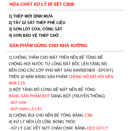
HÓA CHẤT XỬ LÝ RỈ SÉT CB05
1) THÉP MỚI DÍNH MƯA
2) TẨY GỈ SẮT THÉP PHẾ LIỆU
3) SƠN LÓT CỬA, CỔNG SẮT
4) SƠN BẢO VỆ THÉP CHỜ
SẢN PHẨM DÙNG CHO NHÀ XƯỞNG
1) CHỐNG THẤM CHO MẶT TRÊN NỀN BÊ TÔNG ĐỂ
CHỐNG HƠI NƯỚC TỪ LÒNG ĐẤT BỐC LÊN TĂNG ĐỘ
BỀN CHO CÁC LỚP PHỦ MẶT SÀN (HARDENER - EPOXY)
TRÊN 10 NĂM BẰNG SẢN PHẨM
CHỐNG ĐỔ MỒ HÔI NỀN
NHÀ C1S
2) BỘT TĂNG ĐỘ CỨNG BỀ MẶT NỀN BÊ TÔNG
BẰNG SẢN PHẨM BOT
DẠNG BỘT (TRUYỀN THỐNG)
- BOT XÁM
- BOT XANH
LÁ CÂY
3) CHỐNG BỤI CHO NỀN BÊ TÔNG BẰNG
C3M
4) XỬ LÝ NỀN LỒI LÕM, BONG TRÓC
- XỬ LÝ CÁC VẾT NỨT CHÂN CHIM: BẰNG
K
EO XỬ LÝ