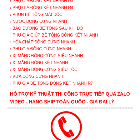
› PHỤ GIA ĐÔNG KẾT NHANH R3
› PHỤ GIA ĐÔNG KẾT NHANH R4
› PHUN BÊ TÔNG MÁI DỐC
› NƯỚC ĐÔNG CỨNG NHANH
› BẢO DƯỠNG BÊ TÔNG SAU KHI ĐỔ
› PHỤ GIA GIÚP BÊ TÔNG ĐÔNG KẾT NHANH
› HÓA CHẤT ĐÔNG CỨNG NHANH
› PHỤ GIA ĐÔNG CỨNG NHANH
› XI MĂNG ĐÔNG CỨNG SIÊU NHANH
› XI MĂNG ĐÔNG KẾT NHANH
› XI MĂNG ĐÔNG CỨNG SIÊU TỐC
› VỮA ĐÔNG CỨNG NHANH
› PHỤ GIA BÊ TÔNG ĐÔNG KẾT NHANH R7
HỖ TRỢ KỸ THUẬT THI CÔNG TRỰC TIẾP QUA ZALO
VIDEO - HÀNG SHIP TOÀN QUỐC - GIÁ ĐẠI LÝ