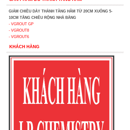
GIẢM CHIỀU DÀY THÀNH TẦNG HẦM TỪ 20CM XUỐNG 5-
10CM TĂNG CHIỀU RỘNG NHÀ BẰNG
- VGROUT G
P
- VGROUT8
- VGROUT6
KHÁCH HÀNG