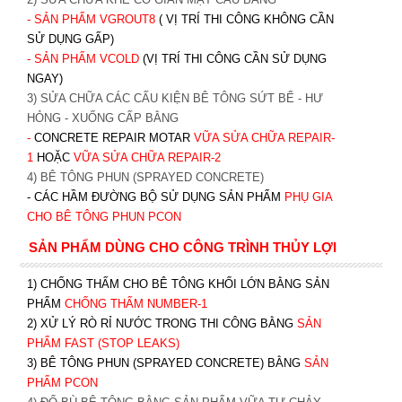
- SẢN PHẨM VGROUT8
( VỊ TRÍ THI CÔNG KHÔNG CẦN
SỬ DỤNG GẤP)
- SẢN PHẨM VCOLD
(VỊ TRÍ THI CÔNG CẦN SỬ DỤNG
NGAY)
3) SỬA CHỮA CÁC CẤU KIỆN BÊ TÔNG SỨT BỂ - HƯ
HỎNG - XUỐNG CẤP BẰNG
-
CONCRETE REPAIR MOTAR
VỮA SỬA CHỮA REPAIR-
1
HOẶC
V
ỮA SỬA CHỮA REPAIR-2
4) BÊ TÔNG PHUN (SPRAYED CONCRETE)
- CÁC HẦM ĐƯỜNG BỘ SỬ DỤNG SẢN PHẨM
PHỤ GIA
CHO BÊ TÔNG PHUN PCON
SẢN PHẨM DÙNG CHO CÔNG TRÌNH THỦY LỢI
1) CHỐNG THẤM CHO BÊ TÔNG KHỐI LỚN BẰNG SẢN
PHẨM
CHỐNG THẤM NUMBER-1
2) XỬ LÝ RÒ RỈ NƯỚC TRONG THI CÔNG BẰNG
SẢN
PHẨM FAST (STOP LEAKS)
3) BÊ TÔNG PHUN (SPRAYED CONCRETE) BẰNG
SẢN
PHẨM PCON