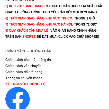
ZALO 0918.599.464
5) KHU VỰC GIAO HÀNG:
CTY GIAO
TOÀN QUỐC TẠI NHÀ HOẶC
GIAO TẠI CÔNG TRÌNH THEO YÊU CẦU
VỚI MỌI ĐƠN HÀNG
6) THỜI GIAN GIAO HÀNG KHU VỰC TPHCM:
TRONG 1 GIỜ
7) THỜI GIAN GIAO HÀNG KHU VỰC HÀ NỘI:
TRONG 72 GIỜ
8) QUÝ
KHÁCH CẦN MUA LẺ:
VÀO GIAN HÀNG CHÍNH HÃNG
TRÊN SÀN
SHOPEE
ĐỂ ĐẶT MUA (CLICK VÀO CHỮ SHOPEE)
CHÍNH SÁCH - HƯỚNG DẪN
Chính sách bảo mật thông tin
Chính sách vận chuyển
Chính sách đổi trả hàng
Thông tin chuyển khoản
KẾT NỐI VỚI CHÚNG TÔI