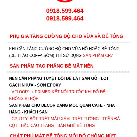
0918.599.464
0918.599.464
PHỤ GIA TĂNG CƯỜNG ĐỘ CHO VỮA VÀ BÊ TÔNG
KHI CẦN TĂNG CƯỜNG ĐỘ CHO VỮA HỒ HOẶC BÊ TÔNG
(ĐỂ THÁO COFFA SỚM) THÌ SỬ DỤNG
SẢN PHẨM CR7
SẢN PHẨM TẠO PHẲNG BỀ MẶT NỀN
NỀN CẦN PHẲNG TUYỆT ĐỐI ĐỂ LÁT SÀN GỖ - LÓT
GẠCH NHỰA - SƠN EPOXY
- VFLOOR1
+ PRIMER KẾT NỐI TRƯỚC KHI ĐỔ ĐỂ
KHÔNG BỊ RỘP
SẢN PHẨM CHO DECOR DẠNG MỘC QUÁN CAFE - NHÀ
HÀNG - KHÁCH SẠN
- GPUTTY. BỘT TRÉT MÀU XÁM. TRÉT TƯỜNG - TRẦN ĐÀ
CỘT - BẬC CẦU THANG - BÀN GHẾ BÊ TÔNG
CHẤT PHỦ MẶT BÊ TÔNG MỚI ĐỔ CHỐNG NỨT