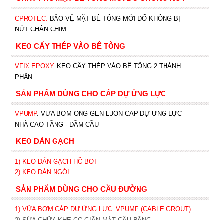
CPROTEC
.
BẢO VỆ MẶT BÊ TÔNG MỚI ĐỔ KHÔNG BỊ
NỨT CHÂN CHIM
KEO CẤY THÉP VÀO BÊ TÔNG
VFIX EPOXY
. KEO CẤY THÉP VÀO BÊ TÔNG 2 THÀNH
PHẦN
SẢN PHẨM DÙNG CHO CÁP DỰ ỨNG LỰC
VPUMP
. VỮA BƠM ỐNG GEN LUỒN CÁP DỰ ỨNG LỰC
NHÀ CAO TẦNG - DẦM CẦU
KEO DÁN GẠCH
1)
KEO DÁN GẠCH HỒ BƠI
2)
KEO DÁN NGÓI
SẢN PHẨM DÙNG CHO CẦU ĐƯỜNG
1) VỮA BƠM CÁP DỰ ỨNG LỰC
VPUMP (CABLE GROUT)
2) SỬA CHỮA KHE CO GIÃN MẶT CẦU BẰNG