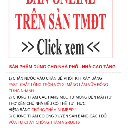
SẢN PHẨM DÙNG CHO NHÀ PHỐ - NHÀ CAO TẦNG
1) CHẶN NƯỚC VÀO CHÂN BỂ PHỐT KHI XÂY BẰNG
FAST. CHẤT LỎNG TRỘN VỚI XI MĂNG LÀM VỮA ĐÔNG
CỨNG NHANH
2)
CHỐNG THẤM CÁC HẠNG MỤC TỪ MÓNG ĐẾN MÁI (TỪ
THỢ ĐẾN CHỦ NHÀ ĐỀU CÓ THỂ TỰ THỰC
HIỆN) BẰNG
CHỐNG THẤM NUMBER-1
3)
CHỐNG THẤM CỔ ỐNG XUYÊN SÀN BẰNG CÁCH ĐỖ
VỮA TỰ CHẢY CHỐNG THẤM VGROUT6