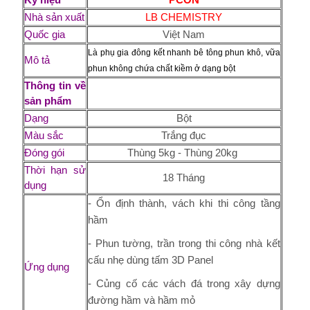
Nhà sản xuất
LB CHEMISTRY
Quốc gia
Việt Nam
Là
phụ gia đông kết nhanh bê tông phun khô
, vữa
Mô tả
phun không chứa chất kiềm ở
dạng bột
Thông tin về
sản phẩm
Dạng
Bột
Màu sắc
Trắng đục
Đóng gói
Thùng 5kg - Thùng 20kg
Thời hạn sử
18 Tháng
dụng
- Ổn định thành, vách khi thi công tầng
hầm
- Phun tường, trần trong thi công nhà kết
cấu nhẹ dùng tấm 3D Panel
Ứng dụng
- Củng cố các vách đá trong xây dựng
đường hầm và hầm mỏ