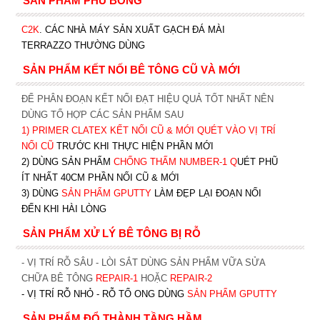
SẢN PHẨM PHỦ BÓNG
C2K
.
CÁC NHÀ MÁY SẢN XUẤT GẠCH ĐÁ MÀI
TERRAZZO THƯỜNG DÙNG
SẢN PHẨM KẾT NỐI BÊ TÔNG CŨ VÀ MỚI
ĐỂ PHÂN ĐOẠN KẾT NỐI ĐẠT HIỆU QUẢ TỐT NHẤT NÊN
DÙNG TỔ HỢP CÁC SẢN PHẨM SAU
1)
PRIMER CLATEX KẾT NỐI CŨ & MỚI QUÉT VÀO VỊ TRÍ
NỐI CŨ
TRƯỚC KHI T
HỰC HIỆN PHẦN MỚI
2) DÙNG SẢN PHẨM
CHỐNG THẤM NUMBER-1
Q
UÉT PHŨ
ÍT NHẤT 40CM PHẦN NỐI CŨ & MỚI
3) DÙNG
SẢN PHẨM GPUTTY
LÀM ĐẸP LẠI ĐOẠN NỐI
ĐẾN KHI HÀI LÒNG
SẢN PHẨM XỬ LÝ BÊ TÔNG BỊ RỖ
- VỊ TRÍ RỖ SÂU - LÒI SẮT DÙNG SẢN PHẨM VỮA SỬA
CHỮA BÊ TÔNG
REPAIR-1
HOẶC
REPAIR-2
- VỊ TRÍ RỖ NHỎ - RỖ TỔ ONG DÙNG
SẢN PHẨM GPUTTY
SẢN PHẨM ĐỔ THÀNH TẦNG HẦM