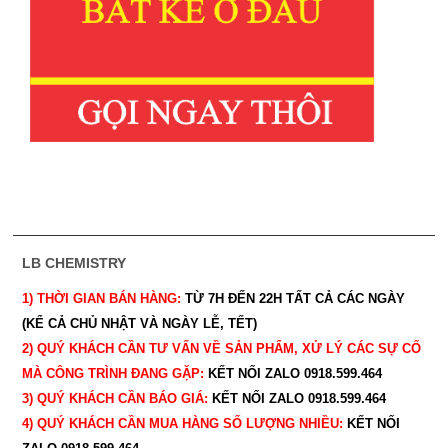
LB CHEMISTRY
1) THỜI GIAN BÁN HÀNG:
TỪ 7H ĐẾN 22H
TẤT CẢ CÁC NGÀY
(KỂ CẢ CHỦ NHẬT VÀ NGÀY LỄ, TẾT)
2) QUÝ KHÁCH CẦN TƯ VẤN VỀ SẢN PHẨM, XỬ LÝ CÁC SỰ CỐ
MÀ CÔNG TRÌNH ĐANG GẶP:
KẾT NỐI ZALO 0918.599.464
3) QUÝ
KHÁCH CẦN BÁO GIÁ:
KẾT NỐI ZALO 0918.599.464
4) QUÝ
KHÁCH CẦN MUA HÀNG SỐ LƯỢNG NHIỀU:
KẾT NỐI