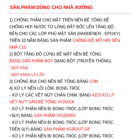
SẢN PHẨM DÙNG CHO NHÀ XƯỞNG
1) CHỐNG THẤM CHO MẶT TRÊN NỀN BÊ TÔNG ĐỂ
CHỐNG HƠI NƯỚC TỪ LÒNG ĐẤT BỐC LÊN TĂNG ĐỘ
BỀN CHO CÁC LỚP PHỦ MẶT SÀN (HARDENER - EPOXY)
TRÊN 10 NĂM BẰNG SẢN PHẨM
CHỐNG ĐỔ MỒ HÔI NỀN
NHÀ C1S
2) BỘT TĂNG ĐỘ CỨNG BỀ MẶT NỀN BÊ TÔNG
BẰNG SẢN PHẨM BOT
DẠNG BỘT (TRUYỀN THỐNG)
- BOT XÁM
- BOT XANH
LÁ CÂY
3) CHỐNG BỤI CHO NỀN BÊ TÔNG BẰNG
C3M
4) XỬ LÝ NỀN LỒI LÕM, BONG TRÓC
- XỬ LÝ CÁC VẾT NỨT CHÂN CHIM: BẰNG
K
EO XỬ LÝ
VẾT NỨT SÀN BÊ TÔNG VCRACK
- XỬ LÝ PHẦN NỀN BỊ BONG TRÓC (LỚP BONG TRÓC
<5LY) BẰNG
SẢN PHẨM VFLOOR3
- XỬ LÝ PHẦN NỀN BỊ BONG TRÓC (LỚP BONG TRÓC
TRÊN 5LY) BẰNG
SẢN PHẨM VGROUT G
P
-
XỬ LÝ PHẦN NỀN BỊ BONG TRÓC (LỚP BONG TRÓC