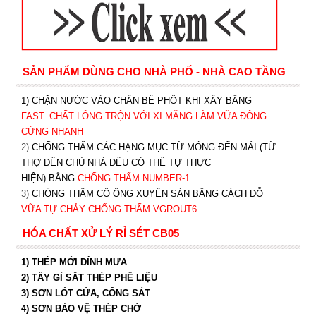
SẢN PHẨM DÙNG CHO NHÀ PHỐ - NHÀ CAO TẦNG
1) CHẶN NƯỚC VÀO CHÂN BỂ PHỐT KHI XÂY BẰNG
FAST. CHẤT LỎNG TRỘN VỚI XI MĂNG LÀM VỮA ĐÔNG
CỨNG NHANH
2)
CHỐNG THẤM CÁC HẠNG MỤC TỪ MÓNG ĐẾN MÁI (TỪ
THỢ ĐẾN CHỦ NHÀ ĐỀU CÓ THỂ TỰ THỰC
HIỆN) BẰNG
CHỐNG THẤM NUMBER-1
3)
CHỐNG THẤM CỔ ỐNG XUYÊN SÀN BẰNG CÁCH ĐỖ
VỮA TỰ CHẢY CHỐNG THẤM VGROUT6
HÓA CHẤT XỬ LÝ RỈ SÉT CB05
1) THÉP MỚI DÍNH MƯA
2) TẨY GỈ SẮT THÉP PHẾ LIỆU
3) SƠN LÓT CỬA, CỔNG SẮT
4) SƠN BẢO VỆ THÉP CHỜ