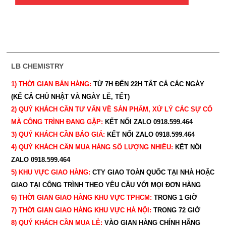
LB CHEMISTRY
1) THỜI GIAN BÁN HÀNG:
TỪ 7H ĐẾN 22H
TẤT CẢ CÁC NGÀY
(KỂ CẢ CHỦ NHẬT VÀ NGÀY LỄ, TẾT)
2) QUÝ KHÁCH CẦN TƯ VẤN VỀ SẢN PHẨM, XỬ LÝ CÁC SỰ CỐ
MÀ CÔNG TRÌNH ĐANG GẶP:
KẾT NỐI ZALO 0918.599.464
3) QUÝ
KHÁCH CẦN BÁO GIÁ:
KẾT NỐI ZALO 0918.599.464
4) QUÝ
KHÁCH CẦN MUA HÀNG SỐ LƯỢNG NHIỀU:
KẾT NỐI
ZALO 0918.599.464
5) KHU VỰC GIAO HÀNG:
CTY GIAO
TOÀN QUỐC TẠI NHÀ HOẶC
GIAO TẠI CÔNG TRÌNH THEO YÊU CẦU
VỚI MỌI ĐƠN HÀNG
6) THỜI GIAN GIAO HÀNG KHU VỰC TPHCM:
TRONG 1 GIỜ
7) THỜI GIAN GIAO HÀNG KHU VỰC HÀ NỘI:
TRONG 72 GIỜ
8) QUÝ
KHÁCH CẦN MUA LẺ:
VÀO GIAN HÀNG CHÍNH HÃNG