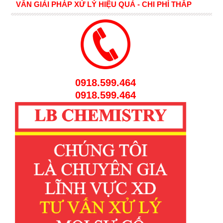
VẤN GIẢI PHÁP XỬ LÝ HIỆU QUẢ - CHI PHÍ THẤP
0918.599.464
0918.599.464