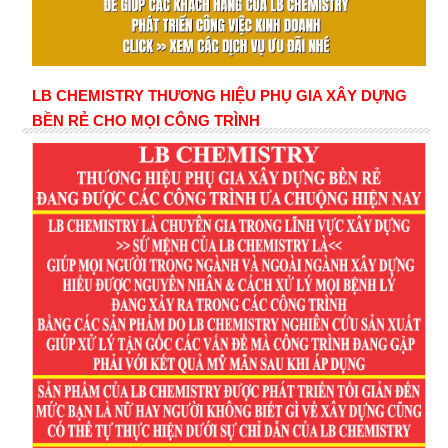
LB CHEMISTRY THƯƠNG HIỆU PHỤ GIA XÂY DỰNG
BỀN RẺ CHO MỌI CÔNG TRÌNH