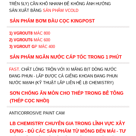
TRÊN 5LY) CẦN KHÔ NHANH ĐỂ KHÔNG ẢNH HƯỞNG
SẢN XUẤT BẰNG
SẢN PHẨM VCOLD
SẢN PHẨM BƠM ĐẦU CỌC KINGPOST
1) VGROUT8
MÁC 800
2) VGROUT6
MÁC 600
3) VGROUT G
P
MÁC 400
SẢN PHẨM NGĂN NƯỚC CẤP TỐC TRONG 1 PHÚT
FAST
. CHẤT LỎNG TRỘN VỚI XI MĂNG BỊT DÒNG NƯỚC
ĐANG PHUN - LẤP ĐƯỢC CẢ GIẾNG KHOAN ĐANG PHUN
NƯỚC MẠNH (KỸ THUẬT LẤP LIÊN HỆ LB CHEMISTRY)
SƠN CHỐNG ĂN MÒN CHO THÉP TRONG BÊ TÔNG
(THÉP CỌC NHỒI)
ANTICORROSIVE PAINT CAM
LB CHEMISTRY CHUYÊN GIA TRONG LĨNH VỰC XÂY
DỰNG - ĐỦ CÁC SẢN PHẨM TỪ MÓNG ĐẾN MÁI - TƯ