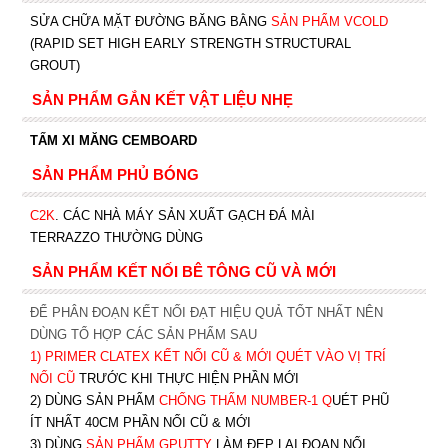
SỬA CHỮA MẶT ĐƯỜNG BĂNG BẰNG
SẢN PHẨM VCOLD
(RAPID SET HIGH EARLY STRENGTH STRUCTURAL
GROUT)
SẢN PHẨM GẮN KẾT VẬT LIỆU NHẸ
TẤM XI MĂNG CEMBOARD
SẢN PHẨM PHỦ BÓNG
C2K
.
CÁC NHÀ MÁY SẢN XUẤT GẠCH ĐÁ MÀI
TERRAZZO THƯỜNG DÙNG
SẢN PHẨM KẾT NỐI BÊ TÔNG CŨ VÀ MỚI
ĐỂ PHÂN ĐOẠN KẾT NỐI ĐẠT HIỆU QUẢ TỐT NHẤT NÊN
DÙNG TỔ HỢP CÁC SẢN PHẨM SAU
1)
PRIMER CLATEX KẾT NỐI CŨ & MỚI QUÉT VÀO VỊ TRÍ
NỐI CŨ
TRƯỚC KHI T
HỰC HIỆN PHẦN MỚI
2) DÙNG SẢN PHẨM
CHỐNG THẤM NUMBER-1
Q
UÉT PHŨ
ÍT NHẤT 40CM PHẦN NỐI CŨ & MỚI
3) DÙNG
SẢN PHẨM GPUTTY
LÀM ĐẸP LẠI ĐOẠN NỐI