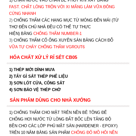
1) CHẶN NƯỚC VÀO CHÂN BỂ PHỐT KHI XÂY BẰNG
FAST. CHẤT LỎNG TRỘN VỚI XI MĂNG LÀM VỮA ĐÔNG
CỨNG NHANH
2)
CHỐNG THẤM CÁC HẠNG MỤC TỪ MÓNG ĐẾN MÁI (TỪ
THỢ ĐẾN CHỦ NHÀ ĐỀU CÓ THỂ TỰ THỰC
HIỆN) BẰNG
CHỐNG THẤM NUMBER-1
3)
CHỐNG THẤM CỔ ỐNG XUYÊN SÀN BẰNG CÁCH ĐỖ
VỮA TỰ CHẢY CHỐNG THẤM VGROUT6
HÓA CHẤT XỬ LÝ RỈ SÉT CB05
1) THÉP MỚI DÍNH MƯA
2) TẨY GỈ SẮT THÉP PHẾ LIỆU
3) SƠN LÓT CỬA, CỔNG SẮT
4) SƠN BẢO VỆ THÉP CHỜ
SẢN PHẨM DÙNG CHO NHÀ XƯỞNG
1) CHỐNG THẤM CHO MẶT TRÊN NỀN BÊ TÔNG ĐỂ
CHỐNG HƠI NƯỚC TỪ LÒNG ĐẤT BỐC LÊN TĂNG ĐỘ
BỀN CHO CÁC LỚP PHỦ MẶT SÀN (HARDENER - EPOXY)
TRÊN 10 NĂM BẰNG SẢN PHẨM
CHỐNG ĐỔ MỒ HÔI NỀN