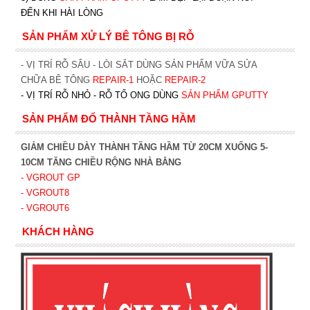
ĐẾN KHI HÀI LÒNG
SẢN PHẨM XỬ LÝ BÊ TÔNG BỊ RỖ
- VỊ TRÍ RỖ SÂU - LÒI SẮT DÙNG SẢN PHẨM VỮA SỬA
CHỮA BÊ TÔNG
REPAIR-1
HOẶC
REPAIR-2
- VỊ TRÍ RỖ NHỎ - RỖ TỔ ONG DÙNG
SẢN PHẨM GPUTTY
SẢN PHẨM ĐỔ THÀNH TẦNG HẦM
GIẢM CHIỀU DÀY THÀNH TẦNG HẦM TỪ 20CM XUỐNG 5-
10CM TĂNG CHIỀU RỘNG NHÀ BẰNG
- VGROUT G
P
- VGROUT8
- VGROUT6
KHÁCH HÀNG