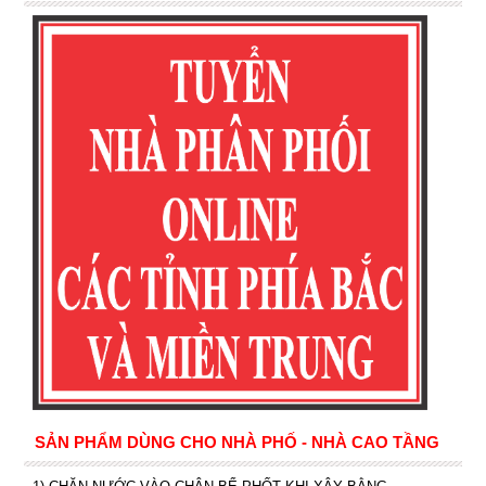
SẢN PHẨM DÙNG CHO NHÀ PHỐ - NHÀ CAO TẦNG