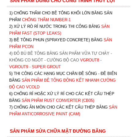
SẢN PHẨM DÙNG CHO CÔNG TRÌNH THỦY LỢI
1) CHỐNG THẤM CHO BÊ TÔNG KHỐI LỚN BẰNG SẢN
PHẨM
CHỐNG THẤM NUMBER-1
2) XỬ LÝ RÒ RỈ NƯỚC TRONG THI CÔNG BẰNG
SẢN
PHẨM FAST (STOP LEAKS)
3) BÊ TÔNG PHUN (SPRAYED CONCRETE) BẰNG
SẢN
PHẨM PCON
4) ĐỔ BÙ BÊ TÔNG BẰNG SẢN PHẨM VỮA TỰ CHẢY -
KHÔNG CO NGÓT - CƯỜNG ĐỘ CAO
VGROUT8
-
VGROUT9
-
SUPER GROUT
5) THI CÔNG CÁC HẠNG MỤC CHÂN ĐÊ SÔNG - ĐÊ BIỂN
BẰNG
SẢN PHẨM BÊ TÔNG ĐÔNG KẾT NHANH CƯỜNG
ĐỘ CAO VCOLD
6) CHỐNG RỈ HOẶC XỬ LÝ RỈ CHO CÁC KẾT CẤU THÉP
BẰNG
SẢN PHẨM RUST CONVERTER (CB05)
7) CHỐNG ĂN MÒN CHO CÁC KẾT CẤU THÉP BẰNG
SẢN
PHẨM ANTICORROSIVE PAINT (CAM)
SẢN PHẨM SỬA CHỮA MẶT ĐƯỜNG BĂNG