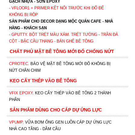
GẠCH NHỰA - SƠN EPOXY
- VFLOOR1
+ PRIMER KẾT NỐI TRƯỚC KHI ĐỔ ĐỂ
KHÔNG BỊ RỘP
SẢN PHẨM CHO DECOR DẠNG MỘC QUÁN CAFE - NHÀ
HÀNG - KHÁCH SẠN
- GPUTTY. BỘT TRÉT MÀU XÁM. TRÉT TƯỜNG - TRẦN ĐÀ
CỘT - BẬC CẦU THANG - BÀN GHẾ BÊ TÔNG
CHẤT PHỦ MẶT BÊ TÔNG MỚI ĐỔ CHỐNG NỨT
CPROTEC
.
BẢO VỆ MẶT BÊ TÔNG MỚI ĐỔ KHÔNG BỊ
NỨT CHÂN CHIM
KEO CẤY THÉP VÀO BÊ TÔNG
VFIX EPOXY
. KEO CẤY THÉP VÀO BÊ TÔNG 2 THÀNH
PHẦN
SẢN PHẨM DÙNG CHO CÁP DỰ ỨNG LỰC
VPUMP
. VỮA BƠM ỐNG GEN LUỒN CÁP DỰ ỨNG LỰC
NHÀ CAO TẦNG - DẦM CẦU