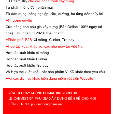
LB Chemistry
cho các công trình xây dựng
Từ phần móng đến phần mái.
Từ dân dụng, công nghiệp, cầu, đường, hạ tầng đến thủy lợi
»
Nhượng quyền
Cửa hàng bán phụ gia xây dựng
(Bán Online 100% ngay tại
nhà). Thu nhập từ 20-50 triệu/tháng
»
Phân phối B2B:
Xi măng, Clinker, Tro bay
»
Hợp tác xuất khẩu với các nhà máy tại Việt Nam
Hợp tác xuất khẩu xi măng
Hợp tác xuất khẩu
Clinker
Hợp tác xuất khẩu
Tro bay
Và Hợp tác xuất khẩu các sản phẩm VLXD khác theo yêu cầu
»
Và các dịch vụ khác hiện đang niêm yết trên Website
VỮA TỰ CHẢY KHÔNG CO MÁC 800 VGROUT8
LB CHEMISTRY. PHỤ GIA XÂY DỰNG BỀN RẺ CHO MỌI
CÔNG TRÌNH. phugiachongtham.net