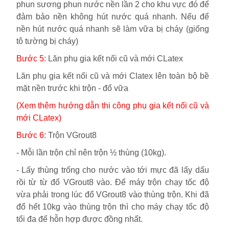
phun sương phun nước nền lần 2 cho khu vực đó để
đảm bảo nền không hút nước quá nhanh. Nếu để
nền hút nước quá nhanh sẽ làm vữa bị cháy (giống
tô tường bị cháy)
Bước 5:
Lăn phụ gia kết nối cũ và mới CLatex
Lăn phụ gia kết nối cũ và mới Clatex lên toàn bộ bề
mặt nền trước khi trộn - đổ vữa
(Xem thêm hướng dẫn thi công phụ gia kết nối cũ và
mới CLatex)
Bước 6:
Trộn VGrout8
-
Mỗi lần trộn chỉ nên trộn ½ thùng (10kg).
-
Lấy thùng trống cho nước vào tới mực đã lấy dấu
rồi từ từ đổ VGrout8 vào. Để máy trộn chạy tốc độ
vừa phải trong lúc đổ VGrout8 vào thùng trộn. Khi đã
đổ hết 10kg vào thùng trộn thì cho máy chạy tốc độ
tối đa để hỗn hợp được đồng nhất.