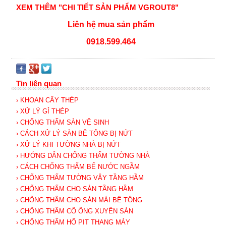
XEM THÊM
"CHI TIẾT SẢN PHẨM VGROUT8"
Liên hệ mua sản phẩm
0918.599.464
Tin liên quan
› KHOAN CẤY THÉP
› XỬ LÝ GỈ THÉP
› CHỐNG THẤM SÀN VỆ SINH
› CÁCH XỬ LÝ SÀN BÊ TÔNG BỊ NỨT
› XỬ LÝ KHI TƯỜNG NHÀ BỊ NỨT
› HƯỚNG DẪN CHỐNG THẤM TƯỜNG NHÀ
› CÁCH CHỐNG THẤM BỂ NƯỚC NGẦM
› CHỐNG THẤM TƯỜNG VÂY TẦNG HẦM
› CHỐNG THẤM CHO SÀN TẦNG HẦM
› CHỐNG THẤM CHO SÀN MÁI BÊ TÔNG
› CHỐNG THẤM CỔ ỐNG XUYÊN SÀN
› CHỐNG THẤM HỐ PIT THANG MÁY