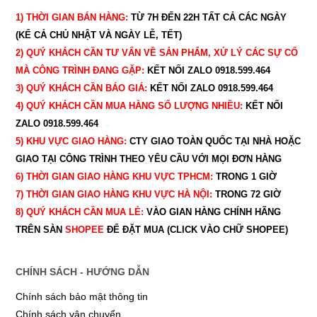
1) THỜI GIAN BÁN HÀNG:
TỪ 7H ĐẾN 22H
TẤT CẢ CÁC NGÀY
(KỂ CẢ CHỦ NHẬT VÀ NGÀY LỄ, TẾT)
2) QUÝ KHÁCH CẦN TƯ VẤN VỀ SẢN PHẨM, XỬ LÝ CÁC SỰ CỐ
MÀ CÔNG TRÌNH ĐANG GẶP:
KẾT NỐI ZALO 0918.599.464
3) QUÝ
KHÁCH CẦN BÁO GIÁ:
KẾT NỐI ZALO 0918.599.464
4) QUÝ
KHÁCH CẦN MUA HÀNG SỐ LƯỢNG NHIỀU:
KẾT NỐI
ZALO 0918.599.464
5) KHU VỰC GIAO HÀNG:
CTY GIAO
TOÀN QUỐC TẠI NHÀ HOẶC
GIAO TẠI CÔNG TRÌNH THEO YÊU CẦU
VỚI MỌI ĐƠN HÀNG
6) THỜI GIAN GIAO HÀNG KHU VỰC TPHCM:
TRONG 1 GIỜ
7) THỜI GIAN GIAO HÀNG KHU VỰC HÀ NỘI:
TRONG 72 GIỜ
8) QUÝ
KHÁCH CẦN MUA LẺ:
VÀO GIAN HÀNG CHÍNH HÃNG
TRÊN SÀN
SHOPEE
ĐỂ ĐẶT MUA (CLICK VÀO CHỮ SHOPEE)
CHÍNH SÁCH - HƯỚNG DẪN
Chính sách bảo mật thông tin
Chính sách vận chuyển