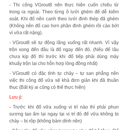
-
Thi công VGrout8 nên thực hiện cuốn chiếu từ
trong ra ngoài. Theo từng ô lưới ghém để dễ kiểm
soát. Khi đổ nên canh theo lưới đinh thép đã ghém
(Không nên đổ cao hơn phần đinh ghém rồi cào bớt
vì vữa rất nặng).
-
VGrout8 sẽ tự động lắng xuống rất nhanh. Vì vậy
trộn xong đến đâu là đổ ngay đến đó. (Nếu để lâu
chưa kịp đổ thì trước khi đổ tiếp phải dùng máy
khuấy trộn lại cho hỗn hợp lỏng đồng nhất)
-
VGrout8 có đặc tính tự chảy – tự san phẳng nên
việc thi công đổ vữa sẽ khá đơn giản khi đã thuần
thục (Bất kỳ ai cũng có thể thực hiện)
Lưu ý:
-
Trước khi đổ vữa xuống vị trí nào thì phải phun
sương tạo ẩm lại ngay tại vị trí đó để vữa không bị
cháy – bị rộp (không bám dính nền)