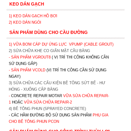
KEO DÁN GẠCH
1)
KEO DÁN GẠCH HỒ BƠI
2)
KEO DÁN NGÓI
SẢN PHẨM DÙNG CHO CẦU ĐƯỜNG
1) VỮA BƠM CÁP DỰ ỨNG LỰC
VPUMP (CABLE GROUT)
2) SỬA CHỮA KHE CO GIÃN MẶT CẦU BẰNG
- SẢN PHẨM VGROUT8
( VỊ TRÍ THI CÔNG KHÔNG CẦN
SỬ DỤNG GẤP)
- SẢN PHẨM VCOLD
(VỊ TRÍ THI CÔNG CẦN SỬ DỤNG
NGAY)
3) SỬA CHỮA CÁC CẤU KIỆN BÊ TÔNG SỨT BỂ - HƯ
HỎNG - XUỐNG CẤP BẰNG
-
CONCRETE REPAIR MOTAR
VỮA SỬA CHỮA REPAIR-
1
HOẶC
V
ỮA SỬA CHỮA REPAIR-2
4) BÊ TÔNG PHUN (SPRAYED CONCRETE)
- CÁC HẦM ĐƯỜNG BỘ SỬ DỤNG SẢN PHẨM
PHỤ GIA
CHO BÊ TÔNG PHUN PCON