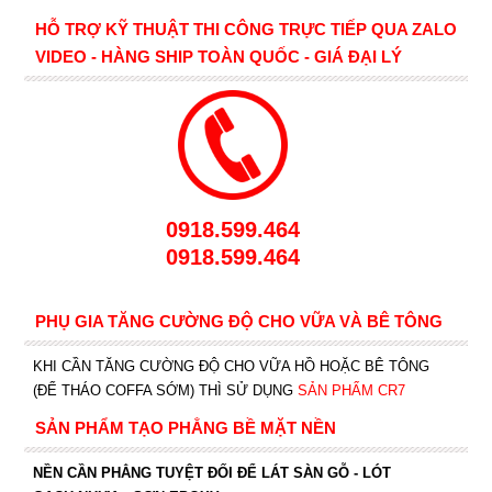
HỖ TRỢ KỸ THUẬT THI CÔNG TRỰC TIẾP QUA ZALO
VIDEO - HÀNG SHIP TOÀN QUỐC - GIÁ ĐẠI LÝ
0918.599.464
0918.599.464
PHỤ GIA TĂNG CƯỜNG ĐỘ CHO VỮA VÀ BÊ TÔNG
KHI CẦN TĂNG CƯỜNG ĐỘ CHO VỮA HỒ HOẶC BÊ TÔNG
(ĐỂ THÁO COFFA SỚM) THÌ SỬ DỤNG
SẢN PHẨM CR7
SẢN PHẨM TẠO PHẲNG BỀ MẶT NỀN
NỀN CẦN PHẲNG TUYỆT ĐỐI ĐỂ LÁT SÀN GỖ - LÓT