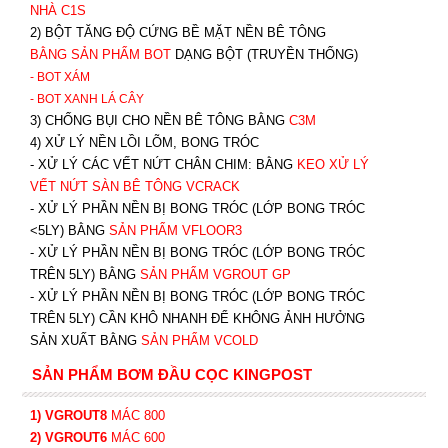
NHÀ C1S
2) BỘT TĂNG ĐỘ CỨNG BỀ MẶT NỀN BÊ TÔNG
BẰNG SẢN PHẨM BOT
DẠNG BỘT (TRUYỀN THỐNG)
- BOT XÁM
- BOT XANH
LÁ CÂY
3) CHỐNG BỤI CHO NỀN BÊ TÔNG BẰNG
C3M
4) XỬ LÝ NỀN LỒI LÕM, BONG TRÓC
- XỬ LÝ CÁC VẾT NỨT CHÂN CHIM: BẰNG
K
EO XỬ LÝ
VẾT NỨT SÀN BÊ TÔNG VCRACK
- XỬ LÝ PHẦN NỀN BỊ BONG TRÓC (LỚP BONG TRÓC
<5LY) BẰNG
SẢN PHẨM VFLOOR3
- XỬ LÝ PHẦN NỀN BỊ BONG TRÓC (LỚP BONG TRÓC
TRÊN 5LY) BẰNG
SẢN PHẨM VGROUT G
P
-
XỬ LÝ PHẦN NỀN BỊ BONG TRÓC (LỚP BONG TRÓC
TRÊN 5LY) CẦN KHÔ NHANH ĐỂ KHÔNG ẢNH HƯỞNG
SẢN XUẤT BẰNG
SẢN PHẨM VCOLD
SẢN PHẨM BƠM ĐẦU CỌC KINGPOST
1) VGROUT8
MÁC 800
2) VGROUT6
MÁC 600