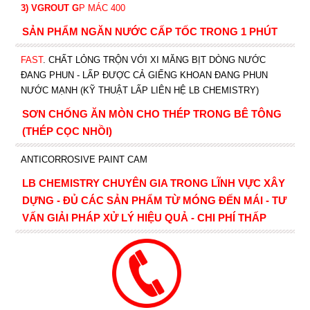
3) VGROUT G
P
MÁC 400
SẢN PHẨM NGĂN NƯỚC CẤP TỐC TRONG 1 PHÚT
FAST
. CHẤT LỎNG TRỘN VỚI XI MĂNG BỊT DÒNG NƯỚC
ĐANG PHUN - LẤP ĐƯỢC CẢ GIẾNG KHOAN ĐANG PHUN
NƯỚC MẠNH (KỸ THUẬT LẤP LIÊN HỆ LB CHEMISTRY)
SƠN CHỐNG ĂN MÒN CHO THÉP TRONG BÊ TÔNG
(THÉP CỌC NHỒI)
ANTICORROSIVE PAINT CAM
LB CHEMISTRY CHUYÊN GIA TRONG LĨNH VỰC XÂY
DỰNG - ĐỦ CÁC SẢN PHẨM TỪ MÓNG ĐẾN MÁI - TƯ
VẤN GIẢI PHÁP XỬ LÝ HIỆU QUẢ - CHI PHÍ THẤP