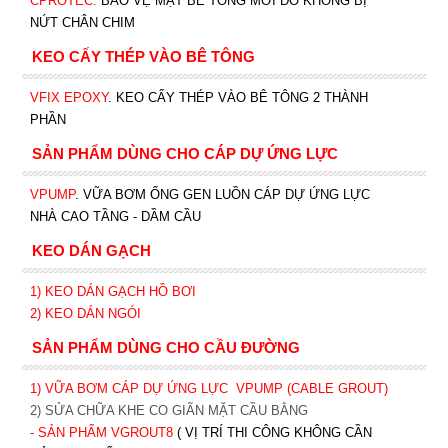
CPROTEC
.
BẢO VỆ MẶT BÊ TÔNG MỚI ĐỔ KHÔNG BỊ
NỨT CHÂN CHIM
KEO CẤY THÉP VÀO BÊ TÔNG
VFIX EPOXY
. KEO CẤY THÉP VÀO BÊ TÔNG 2 THÀNH
PHẦN
SẢN PHẨM DÙNG CHO CÁP DỰ ỨNG LỰC
VPUMP
. VỮA BƠM ỐNG GEN LUỒN CÁP DỰ ỨNG LỰC
NHÀ CAO TẦNG - DẦM CẦU
KEO DÁN GẠCH
1)
KEO DÁN GẠCH HỒ BƠI
2)
KEO DÁN NGÓI
SẢN PHẨM DÙNG CHO CẦU ĐƯỜNG
1) VỮA BƠM CÁP DỰ ỨNG LỰC
VPUMP (CABLE GROUT)
2) SỬA CHỮA KHE CO GIÃN MẶT CẦU BẰNG
- SẢN PHẨM VGROUT8
( VỊ TRÍ THI CÔNG KHÔNG CẦN