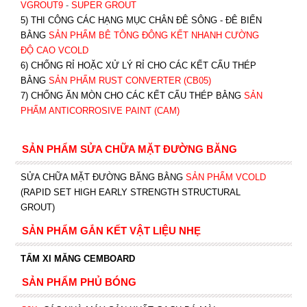
VGROUT9
-
SUPER GROUT
5) THI CÔNG CÁC HẠNG MỤC CHÂN ĐÊ SÔNG - ĐÊ BIỂN
BẰNG
SẢN PHẨM BÊ TÔNG ĐÔNG KẾT NHANH CƯỜNG
ĐỘ CAO VCOLD
6) CHỐNG RỈ HOẶC XỬ LÝ RỈ CHO CÁC KẾT CẤU THÉP
BẰNG
SẢN PHẨM RUST CONVERTER (CB05)
7) CHỐNG ĂN MÒN CHO CÁC KẾT CẤU THÉP BẰNG
SẢN
PHẨM ANTICORROSIVE PAINT (CAM)
SẢN PHẨM SỬA CHỮA MẶT ĐƯỜNG BĂNG
SỬA CHỮA MẶT ĐƯỜNG BĂNG BẰNG
SẢN PHẨM VCOLD
(RAPID SET HIGH EARLY STRENGTH STRUCTURAL
GROUT)
SẢN PHẨM GẮN KẾT VẬT LIỆU NHẸ
TẤM XI MĂNG CEMBOARD
SẢN PHẨM PHỦ BÓNG