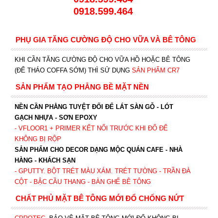
0918.599.464
PHỤ GIA TĂNG CƯỜNG ĐỘ CHO VỮA VÀ BÊ TÔNG
KHI CẦN TĂNG CƯỜNG ĐỘ CHO VỮA HỒ HOẶC BÊ TÔNG
(ĐỂ THÁO COFFA SỚM) THÌ SỬ DỤNG
SẢN PHẨM CR7
SẢN PHẨM TẠO PHẲNG BỀ MẶT NỀN
NỀN CẦN PHẲNG TUYỆT ĐỐI ĐỂ LÁT SÀN GỖ - LÓT
GẠCH NHỰA - SƠN EPOXY
- VFLOOR1
+ PRIMER KẾT NỐI TRƯỚC KHI ĐỔ ĐỂ
KHÔNG BỊ RỘP
SẢN PHẨM CHO DECOR DẠNG MỘC QUÁN CAFE - NHÀ
HÀNG - KHÁCH SẠN
- GPUTTY. BỘT TRÉT MÀU XÁM. TRÉT TƯỜNG - TRẦN ĐÀ
CỘT - BẬC CẦU THANG - BÀN GHẾ BÊ TÔNG
CHẤT PHỦ MẶT BÊ TÔNG MỚI ĐỔ CHỐNG NỨT