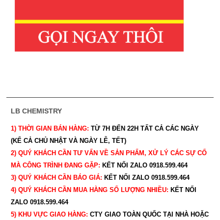
LB CHEMISTRY
1) THỜI GIAN BÁN HÀNG:
TỪ 7H ĐẾN 22H
TẤT CẢ CÁC NGÀY
(KỂ CẢ CHỦ NHẬT VÀ NGÀY LỄ, TẾT)
2) QUÝ KHÁCH CẦN TƯ VẤN VỀ SẢN PHẨM, XỬ LÝ CÁC SỰ CỐ
MÀ CÔNG TRÌNH ĐANG GẶP:
KẾT NỐI ZALO 0918.599.464
3) QUÝ
KHÁCH CẦN BÁO GIÁ:
KẾT NỐI ZALO 0918.599.464
4) QUÝ
KHÁCH CẦN MUA HÀNG SỐ LƯỢNG NHIỀU:
KẾT NỐI
ZALO 0918.599.464
5) KHU VỰC GIAO HÀNG:
CTY GIAO
TOÀN QUỐC TẠI NHÀ HOẶC