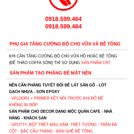
0918.599.464
0918.599.464
PHỤ GIA TĂNG CƯỜNG ĐỘ CHO VỮA VÀ BÊ TÔNG
KHI CẦN TĂNG CƯỜNG ĐỘ CHO VỮA HỒ HOẶC BÊ TÔNG
(ĐỂ THÁO COFFA SỚM) THÌ SỬ DỤNG
SẢN PHẨM CR7
SẢN PHẨM TẠO PHẲNG BỀ MẶT NỀN
NỀN CẦN PHẲNG TUYỆT ĐỐI ĐỂ LÁT SÀN GỖ - LÓT
GẠCH NHỰA - SƠN EPOXY
- VFLOOR1
+ PRIMER KẾT NỐI TRƯỚC KHI ĐỔ ĐỂ
KHÔNG BỊ RỘP
SẢN PHẨM CHO DECOR DẠNG MỘC QUÁN CAFE - NHÀ
HÀNG - KHÁCH SẠN
- GPUTTY. BỘT TRÉT MÀU XÁM. TRÉT TƯỜNG - TRẦN ĐÀ
CỘT - BẬC CẦU THANG - BÀN GHẾ BÊ TÔNG