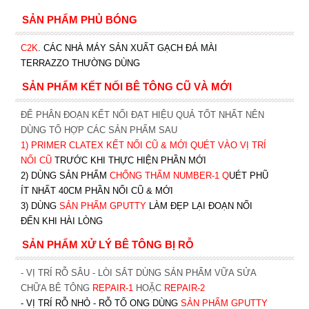
SẢN PHẨM PHỦ BÓNG
C2K
.
CÁC NHÀ MÁY SẢN XUẤT GẠCH ĐÁ MÀI
TERRAZZO THƯỜNG DÙNG
SẢN PHẨM KẾT NỐI BÊ TÔNG CŨ VÀ MỚI
ĐỂ PHÂN ĐOẠN KẾT NỐI ĐẠT HIỆU QUẢ TỐT NHẤT NÊN
DÙNG TỔ HỢP CÁC SẢN PHẨM SAU
1)
PRIMER CLATEX KẾT NỐI CŨ & MỚI QUÉT VÀO VỊ TRÍ
NỐI CŨ
TRƯỚC KHI T
HỰC HIỆN PHẦN MỚI
2) DÙNG SẢN PHẨM
CHỐNG THẤM NUMBER-1
Q
UÉT PHŨ
ÍT NHẤT 40CM PHẦN NỐI CŨ & MỚI
3) DÙNG
SẢN PHẨM GPUTTY
LÀM ĐẸP LẠI ĐOẠN NỐI
ĐẾN KHI HÀI LÒNG
SẢN PHẨM XỬ LÝ BÊ TÔNG BỊ RỖ
- VỊ TRÍ RỖ SÂU - LÒI SẮT DÙNG SẢN PHẨM VỮA SỬA
CHỮA BÊ TÔNG
REPAIR-1
HOẶC
REPAIR-2
- VỊ TRÍ RỖ NHỎ - RỖ TỔ ONG DÙNG
SẢN PHẨM GPUTTY