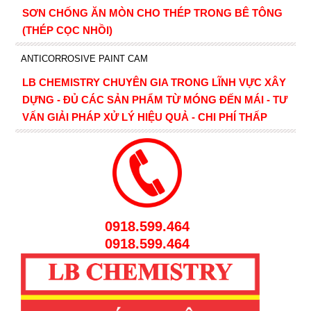
SƠN CHỐNG ĂN MÒN CHO THÉP TRONG BÊ TÔNG
(THÉP CỌC NHỒI)
ANTICORROSIVE PAINT CAM
LB CHEMISTRY CHUYÊN GIA TRONG LĨNH VỰC XÂY
DỰNG - ĐỦ CÁC SẢN PHẨM TỪ MÓNG ĐẾN MÁI - TƯ
VẤN GIẢI PHÁP XỬ LÝ HIỆU QUẢ - CHI PHÍ THẤP
0918.599.464
0918.599.464