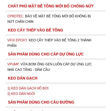
CHẤT PHỦ MẶT BÊ TÔNG MỚI ĐỔ CHỐNG NỨT
CPROTEC
.
BẢO VỆ MẶT BÊ TÔNG MỚI ĐỔ KHÔNG BỊ
NỨT CHÂN CHIM
KEO CẤY THÉP VÀO BÊ TÔNG
VFIX EPOXY
. KEO CẤY THÉP VÀO BÊ TÔNG 2 THÀNH
PHẦN
SẢN PHẨM DÙNG CHO CÁP DỰ ỨNG LỰC
VPUMP
. VỮA BƠM ỐNG GEN LUỒN CÁP DỰ ỨNG LỰC
NHÀ CAO TẦNG - DẦM CẦU
KEO DÁN GẠCH
1)
KEO DÁN GẠCH HỒ BƠI
2)
KEO DÁN NGÓI
SẢN PHẨM DÙNG CHO CẦU ĐƯỜNG