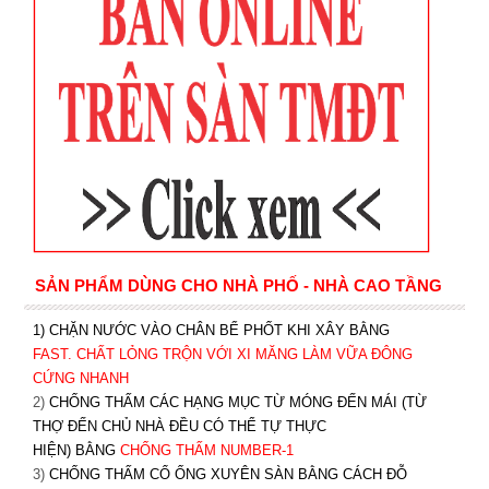
SẢN PHẨM DÙNG CHO NHÀ PHỐ - NHÀ CAO TẦNG
1) CHẶN NƯỚC VÀO CHÂN BỂ PHỐT KHI XÂY BẰNG
FAST. CHẤT LỎNG TRỘN VỚI XI MĂNG LÀM VỮA ĐÔNG
CỨNG NHANH
2)
CHỐNG THẤM CÁC HẠNG MỤC TỪ MÓNG ĐẾN MÁI (TỪ
THỢ ĐẾN CHỦ NHÀ ĐỀU CÓ THỂ TỰ THỰC
HIỆN) BẰNG
CHỐNG THẤM NUMBER-1
3)
CHỐNG THẤM CỔ ỐNG XUYÊN SÀN BẰNG CÁCH ĐỖ