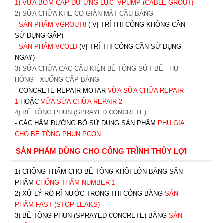
1) VỮA BƠM CÁP DỰ ỨNG LỰC
VPUMP (CABLE GROUT)
2) SỬA CHỮA KHE CO GIÃN MẶT CẦU BẰNG
- SẢN PHẨM VGROUT8
( VỊ TRÍ THI CÔNG KHÔNG CẦN
SỬ DỤNG GẤP)
- SẢN PHẨM VCOLD
(VỊ TRÍ THI CÔNG CẦN SỬ DỤNG
NGAY)
3) SỬA CHỮA CÁC CẤU KIỆN BÊ TÔNG SỨT BỂ - HƯ
HỎNG - XUỐNG CẤP BẰNG
-
CONCRETE REPAIR MOTAR
VỮA SỬA CHỮA REPAIR-
1
HOẶC
V
ỮA SỬA CHỮA REPAIR-2
4) BÊ TÔNG PHUN (SPRAYED CONCRETE)
- CÁC HẦM ĐƯỜNG BỘ SỬ DỤNG SẢN PHẨM
PHỤ GIA
CHO BÊ TÔNG PHUN PCON
SẢN PHẨM DÙNG CHO CÔNG TRÌNH THỦY LỢI
1) CHỐNG THẤM CHO BÊ TÔNG KHỐI LỚN BẰNG SẢN
PHẨM
CHỐNG THẤM NUMBER-1
2) XỬ LÝ RÒ RỈ NƯỚC TRONG THI CÔNG BẰNG
SẢN
PHẨM FAST (STOP LEAKS)
3) BÊ TÔNG PHUN (SPRAYED CONCRETE) BẰNG
SẢN