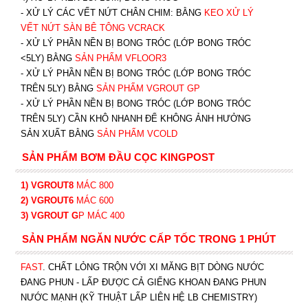
- XỬ LÝ CÁC VẾT NỨT CHÂN CHIM: BẰNG
K
EO XỬ LÝ
VẾT NỨT SÀN BÊ TÔNG VCRACK
- XỬ LÝ PHẦN NỀN BỊ BONG TRÓC (LỚP BONG TRÓC
<5LY) BẰNG
SẢN PHẨM VFLOOR3
- XỬ LÝ PHẦN NỀN BỊ BONG TRÓC (LỚP BONG TRÓC
TRÊN 5LY) BẰNG
SẢN PHẨM VGROUT G
P
-
XỬ LÝ PHẦN NỀN BỊ BONG TRÓC (LỚP BONG TRÓC
TRÊN 5LY) CẦN KHÔ NHANH ĐỂ KHÔNG ẢNH HƯỞNG
SẢN XUẤT BẰNG
SẢN PHẨM VCOLD
SẢN PHẨM BƠM ĐẦU CỌC KINGPOST
1) VGROUT8
MÁC 800
2) VGROUT6
MÁC 600
3) VGROUT G
P
MÁC 400
SẢN PHẨM NGĂN NƯỚC CẤP TỐC TRONG 1 PHÚT
FAST
. CHẤT LỎNG TRỘN VỚI XI MĂNG BỊT DÒNG NƯỚC
ĐANG PHUN - LẤP ĐƯỢC CẢ GIẾNG KHOAN ĐANG PHUN
NƯỚC MẠNH (KỸ THUẬT LẤP LIÊN HỆ LB CHEMISTRY)