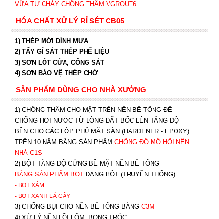
VỮA TỰ CHẢY CHỐNG THẤM VGROUT6
HÓA CHẤT XỬ LÝ RỈ SÉT CB05
1) THÉP MỚI DÍNH MƯA
2) TẨY GỈ SẮT THÉP PHẾ LIỆU
3) SƠN LÓT CỬA, CỔNG SẮT
4) SƠN BẢO VỆ THÉP CHỜ
SẢN PHẨM DÙNG CHO NHÀ XƯỞNG
1) CHỐNG THẤM CHO MẶT TRÊN NỀN BÊ TÔNG ĐỂ
CHỐNG HƠI NƯỚC TỪ LÒNG ĐẤT BỐC LÊN TĂNG ĐỘ
BỀN CHO CÁC LỚP PHỦ MẶT SÀN (HARDENER - EPOXY)
TRÊN 10 NĂM BẰNG SẢN PHẨM
CHỐNG ĐỔ MỒ HÔI NỀN
NHÀ C1S
2) BỘT TĂNG ĐỘ CỨNG BỀ MẶT NỀN BÊ TÔNG
BẰNG SẢN PHẨM BOT
DẠNG BỘT (TRUYỀN THỐNG)
- BOT XÁM
- BOT XANH
LÁ CÂY
3) CHỐNG BỤI CHO NỀN BÊ TÔNG BẰNG
C3M
4) XỬ LÝ NỀN LỒI LÕM, BONG TRÓC