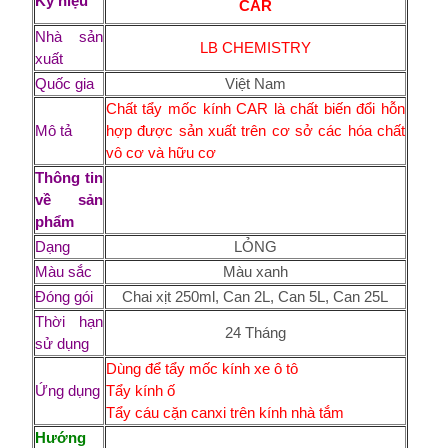
Ký hiệu
CAR
Nhà sản
LB CHEMISTRY
xuất
Quốc gia
Việt Nam
Chất tẩy mốc kính CAR
là chất biến đổi hỗn
Mô tả
hợp được sản xuất trên cơ sở các hóa chất
vô cơ và hữu cơ
Thông tin
về sản
phẩm
Dạng
LỎNG
Màu sắc
Màu xanh
Đóng gói
Chai xịt 250ml, Can 2L, Can 5L, Can 25L
Thời hạn
24 Tháng
sử dụng
Dùng để tẩy mốc kính xe ô tô
Ứng dụng
Tẩy kính ố
Tẩy cáu cặn canxi trên kính nhà tắm
Hướng