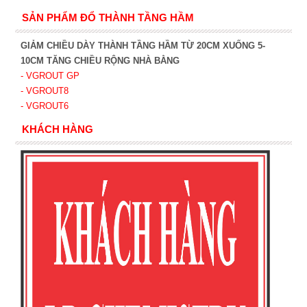
SẢN PHẨM ĐỔ THÀNH TẦNG HẦM
GIẢM CHIỀU DÀY THÀNH TẦNG HẦM TỪ 20CM XUỐNG 5-
10CM TĂNG CHIỀU RỘNG NHÀ BẰNG
- VGROUT G
P
- VGROUT8
- VGROUT6
KHÁCH HÀNG