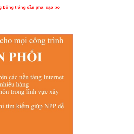
g bông trắng cần phải cạo bỏ