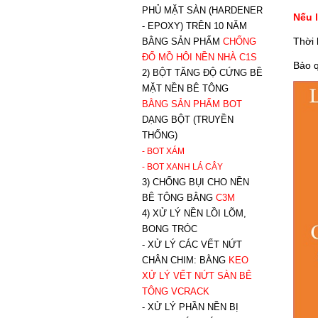
PHỦ MẶT SÀN (HARDENER
Nếu 
- EPOXY) TRÊN 10 NĂM
Thời
BẰNG SẢN PHẨM
CHỐNG
ĐỔ MỒ HÔI NỀN NHÀ C1S
Bảo q
2) BỘT TĂNG ĐỘ CỨNG BỀ
MẶT NỀN BÊ TÔNG
BẰNG SẢN PHẨM BOT
DẠNG BỘT (TRUYỀN
THỐNG)
- BOT XÁM
- BOT XANH
LÁ CÂY
3) CHỐNG BỤI CHO NỀN
BÊ TÔNG BẰNG
C3M
4) XỬ LÝ NỀN LỒI LÕM,
BONG TRÓC
- XỬ LÝ CÁC VẾT NỨT
CHÂN CHIM: BẰNG
K
EO
XỬ LÝ VẾT NỨT SÀN BÊ
TÔNG VCRACK
- XỬ LÝ PHẦN NỀN BỊ