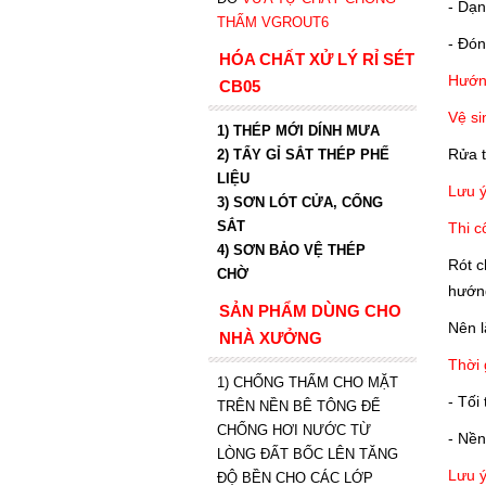
- Dạn
THẤM VGROUT6
- Đón
HÓA CHẤT XỬ LÝ RỈ SÉT
Hướng
CB05
Vệ si
1) THÉP MỚI DÍNH MƯA
Rửa t
2) TẨY GỈ SẮT THÉP PHẾ
LIỆU
Lưu ý
3) SƠN LÓT CỬA, CỔNG
SẮT
Thi c
4) SƠN BẢO VỆ THÉP
Rót c
CHỜ
hướng
SẢN PHẨM DÙNG CHO
Nên l
NHÀ XƯỞNG
Thời 
1) CHỐNG THẤM CHO MẶT
- Tối
TRÊN NỀN BÊ TÔNG ĐỂ
CHỐNG HƠI NƯỚC TỪ
- Nền
LÒNG ĐẤT BỐC LÊN TĂNG
Lưu ý
ĐỘ BỀN CHO CÁC LỚP