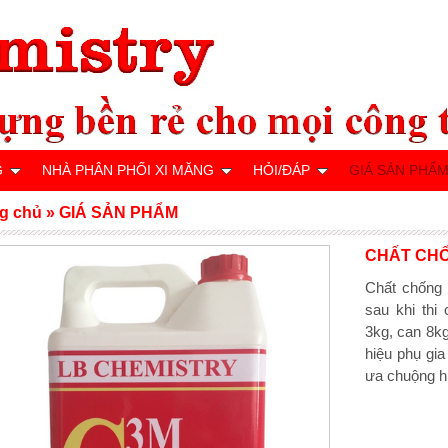
G
NHÀ PHÂN PHỐI XI MĂNG
HỎI/ĐÁP
GIÁ SẢN PHẨ
g chủ
»
GIÁ SẢN PHẨM
CHẤT CHỐ
Chất chống
sau khi thi
3kg, can 8
hiệu phụ gi
ưa chuộng h