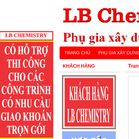
TRANG CHỦ
PHỤ GIA XÂY DỰN
KHÁCH HÀNG
Tran