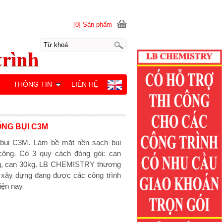
[0] Sản phẩm
M
THÔNG TIN
LIÊN HỆ
NG BỤI C3M
 bụi C3M. Làm bề mặt nền sạch bụi
 công. Có 3 quy cách đóng gói: can
kg, can 30kg. LB CHEMISTRY thương
a xây dựng đang được các công trình
iện nay