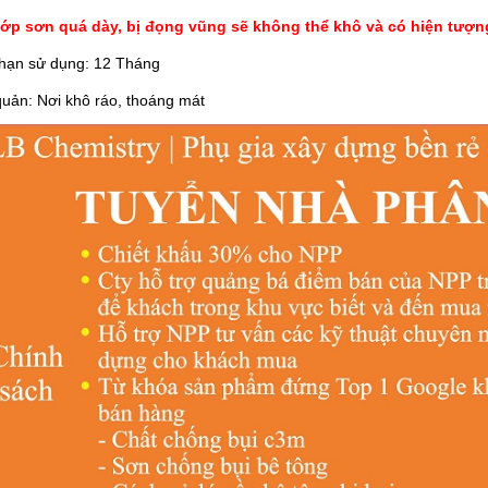
lớp sơn quá dày, bị đọng vũng sẽ không thể khô và có hiện tượn
 hạn sử dụng: 12 Tháng
uản: Nơi khô ráo, thoáng mát