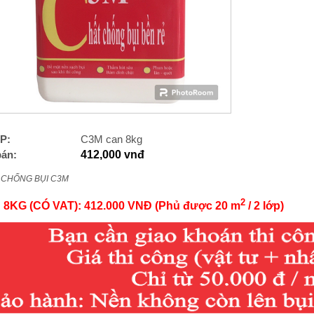
P:
C3M can 8kg
bán:
412,000 vnđ
 CHỐNG BỤI C3M
2
 8KG (CÓ VAT): 412.000 VNĐ
(
Phủ được 20 m
/ 2 lớp)