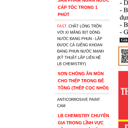
SẢN PHẨM NGĂN NƯỚC
CẤP TỐC TRONG 1
PHÚT
FAST
. CHẤT LỎNG TRỘN
VỚI XI MĂNG BỊT DÒNG
NƯỚC ĐANG PHUN - LẤP
ĐƯỢC CẢ GIẾNG KHOAN
ĐANG PHUN NƯỚC MẠNH
(KỸ THUẬT LẤP LIÊN HỆ
LB CHEMISTRY)
SƠN CHỐNG ĂN MÒN
CHO THÉP TRONG BÊ
TÔNG (THÉP CỌC NHỒI)
ANTICORROSIVE PAINT
CAM
LB CHEMISTRY CHUYÊN
GIA TRONG LĨNH VỰC