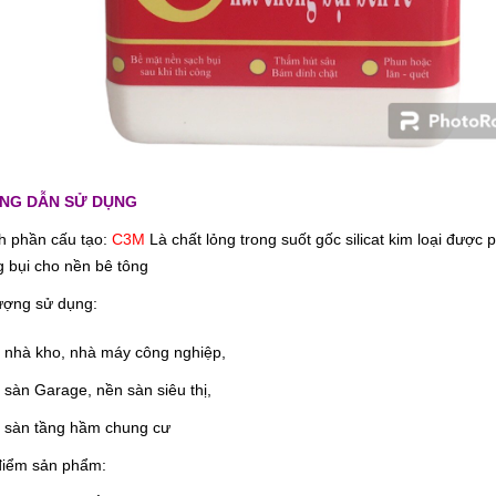
NG DẪN SỬ DỤNG
h ph
ầ
n c
ấ
u t
ạ
o:
C3M
Là chất lỏng trong suốt gốc silicat kim loại được
 bụi cho nền bê tông
ượng sử dụng:
 nhà kho, nhà máy công nghiệp,
 sàn Garage, nền sàn siêu thị,
n sàn tầng hầm chung cư
điểm sản phẩm: