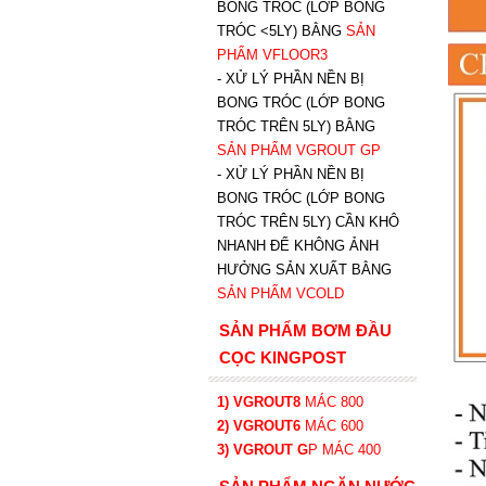
BONG TRÓC (LỚP BONG
TRÓC <5LY) BẰNG
SẢN
PHẨM VFLOOR3
- XỬ LÝ PHẦN NỀN BỊ
BONG TRÓC (LỚP BONG
TRÓC TRÊN 5LY) BẰNG
SẢN PHẨM VGROUT G
P
-
XỬ LÝ PHẦN NỀN BỊ
BONG TRÓC (LỚP BONG
TRÓC TRÊN 5LY) CẦN KHÔ
NHANH ĐỂ KHÔNG ẢNH
HƯỞNG SẢN XUẤT BẰNG
SẢN PHẨM VCOLD
SẢN PHẨM BƠM ĐẦU
CỌC KINGPOST
1) VGROUT8
MÁC 800
2) VGROUT6
MÁC 600
3) VGROUT G
P
MÁC 400