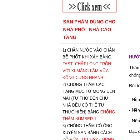
SẢN PHẨM DÙNG CHO
NHÀ PHỐ - NHÀ CAO
TẦNG
1) CHẶN NƯỚC VÀO CHÂN
HƯỚ
BỂ PHỐT KHI XÂY BẰNG
FAST. CHẤT LỎNG TRỘN
Thàn
VỚI XI MĂNG LÀM VỮA
chống
ĐÔNG CỨNG NHANH
2)
CHỐNG THẤM CÁC
Đối t
HẠNG MỤC TỪ MÓNG ĐẾN
MÁI (TỪ THỢ ĐẾN CHỦ
- Nền
NHÀ ĐỀU CÓ THỂ TỰ
- Nền
THỰC HIỆN) BẰNG
CHỐNG
THẤM NUMBER-1
- Nề
3)
CHỐNG THẤM CỔ ỐNG
Đặc 
XUYÊN SÀN BẰNG CÁCH
ĐỖ
VỮA TỰ CHẢY CHỐNG