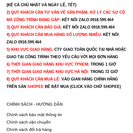
(KỂ CẢ CHỦ NHẬT VÀ NGÀY LỄ, TẾT)
2) QUÝ KHÁCH CẦN TƯ VẤN VỀ SẢN PHẨM, XỬ LÝ CÁC SỰ CỐ
MÀ CÔNG TRÌNH ĐANG GẶP:
KẾT NỐI ZALO 0918.599.464
3) QUÝ
KHÁCH CẦN BÁO GIÁ:
KẾT NỐI ZALO 0918.599.464
4) QUÝ
KHÁCH CẦN MUA HÀNG SỐ LƯỢNG NHIỀU:
KẾT NỐI
ZALO 0918.599.464
5) KHU VỰC GIAO HÀNG:
CTY GIAO
TOÀN QUỐC TẠI NHÀ HOẶC
GIAO TẠI CÔNG TRÌNH THEO YÊU CẦU
VỚI MỌI ĐƠN HÀNG
6) THỜI GIAN GIAO HÀNG KHU VỰC TPHCM:
TRONG 1 GIỜ
7) THỜI GIAN GIAO HÀNG KHU VỰC HÀ NỘI:
TRONG 72 GIỜ
8) QUÝ
KHÁCH CẦN MUA LẺ:
VÀO GIAN HÀNG CHÍNH HÃNG
TRÊN SÀN
SHOPEE
ĐỂ ĐẶT MUA (CLICK VÀO CHỮ SHOPEE)
CHÍNH SÁCH - HƯỚNG DẪN
Chính sách bảo mật thông tin
Chính sách vận chuyển
Chính sách đổi trả hàng