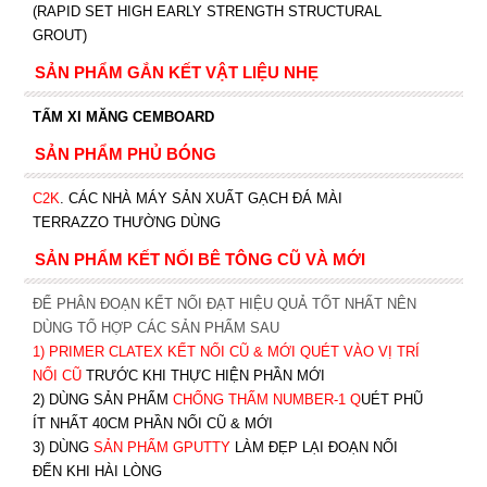
(RAPID SET HIGH EARLY STRENGTH STRUCTURAL
GROUT)
SẢN PHẨM GẮN KẾT VẬT LIỆU NHẸ
TẤM XI MĂNG CEMBOARD
SẢN PHẨM PHỦ BÓNG
C2K
.
CÁC NHÀ MÁY SẢN XUẤT GẠCH ĐÁ MÀI
TERRAZZO THƯỜNG DÙNG
SẢN PHẨM KẾT NỐI BÊ TÔNG CŨ VÀ MỚI
ĐỂ PHÂN ĐOẠN KẾT NỐI ĐẠT HIỆU QUẢ TỐT NHẤT NÊN
DÙNG TỔ HỢP CÁC SẢN PHẨM SAU
1)
PRIMER CLATEX KẾT NỐI CŨ & MỚI QUÉT VÀO VỊ TRÍ
NỐI CŨ
TRƯỚC KHI T
HỰC HIỆN PHẦN MỚI
2) DÙNG SẢN PHẨM
CHỐNG THẤM NUMBER-1
Q
UÉT PHŨ
ÍT NHẤT 40CM PHẦN NỐI CŨ & MỚI
3) DÙNG
SẢN PHẨM GPUTTY
LÀM ĐẸP LẠI ĐOẠN NỐI
ĐẾN KHI HÀI LÒNG