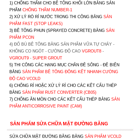
1) CHỐNG THẤM CHO BÊ TÔNG KHỐI LỚN BẰNG SẢN
PHẨM
CHỐNG THẤM NUMBER-1
2) XỬ LÝ RÒ RỈ NƯỚC TRONG THI CÔNG BẰNG
SẢN
PHẨM FAST (STOP LEAKS)
3) BÊ TÔNG PHUN (SPRAYED CONCRETE) BẰNG
SẢN
PHẨM PCON
4) ĐỔ BÙ BÊ TÔNG BẰNG SẢN PHẨM VỮA TỰ CHẢY -
KHÔNG CO NGÓT - CƯỜNG ĐỘ CAO
VGROUT8
-
VGROUT9
-
SUPER GROUT
5) THI CÔNG CÁC HẠNG MỤC CHÂN ĐÊ SÔNG - ĐÊ BIỂN
BẰNG
SẢN PHẨM BÊ TÔNG ĐÔNG KẾT NHANH CƯỜNG
ĐỘ CAO VCOLD
6) CHỐNG RỈ HOẶC XỬ LÝ RỈ CHO CÁC KẾT CẤU THÉP
BẰNG
SẢN PHẨM RUST CONVERTER (CB05)
7) CHỐNG ĂN MÒN CHO CÁC KẾT CẤU THÉP BẰNG
SẢN
PHẨM ANTICORROSIVE PAINT (CAM)
SẢN PHẨM SỬA CHỮA MẶT ĐƯỜNG BĂNG
SỬA CHỮA MẶT ĐƯỜNG BĂNG BẰNG
SẢN PHẨM VCOLD