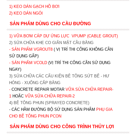
1)
KEO DÁN GẠCH HỒ BƠI
2)
KEO DÁN NGÓI
SẢN PHẨM DÙNG CHO CẦU ĐƯỜNG
1) VỮA BƠM CÁP DỰ ỨNG LỰC
VPUMP (CABLE GROUT)
2) SỬA CHỮA KHE CO GIÃN MẶT CẦU BẰNG
- SẢN PHẨM VGROUT8
( VỊ TRÍ THI CÔNG KHÔNG CẦN
SỬ DỤNG GẤP)
- SẢN PHẨM VCOLD
(VỊ TRÍ THI CÔNG CẦN SỬ DỤNG
NGAY)
3) SỬA CHỮA CÁC CẤU KIỆN BÊ TÔNG SỨT BỂ - HƯ
HỎNG - XUỐNG CẤP BẰNG
-
CONCRETE REPAIR MOTAR
VỮA SỬA CHỮA REPAIR-
1
HOẶC
V
ỮA SỬA CHỮA REPAIR-2
4) BÊ TÔNG PHUN (SPRAYED CONCRETE)
- CÁC HẦM ĐƯỜNG BỘ SỬ DỤNG SẢN PHẨM
PHỤ GIA
CHO BÊ TÔNG PHUN PCON
SẢN PHẨM DÙNG CHO CÔNG TRÌNH THỦY LỢI