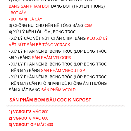
BẰNG SẢN PHẨM BOT
DẠNG BỘT (TRUYỀN THỐNG)
- BOT XÁM
- BOT XANH
LÁ CÂY
3) CHỐNG BỤI CHO NỀN BÊ TÔNG BẰNG
C3M
4) XỬ LÝ NỀN LỒI LÕM, BONG TRÓC
- XỬ LÝ CÁC VẾT NỨT CHÂN CHIM: BẰNG
K
EO XỬ LÝ
VẾT NỨT SÀN BÊ TÔNG VCRACK
- XỬ LÝ PHẦN NỀN BỊ BONG TRÓC (LỚP BONG TRÓC
<5LY) BẰNG
SẢN PHẨM VFLOOR3
- XỬ LÝ PHẦN NỀN BỊ BONG TRÓC (LỚP BONG TRÓC
TRÊN 5LY) BẰNG
SẢN PHẨM VGROUT G
P
-
XỬ LÝ PHẦN NỀN BỊ BONG TRÓC (LỚP BONG TRÓC
TRÊN 5LY) CẦN KHÔ NHANH ĐỂ KHÔNG ẢNH HƯỞNG
SẢN XUẤT BẰNG
SẢN PHẨM VCOLD
SẢN PHẨM BƠM ĐẦU CỌC KINGPOST
1) VGROUT8
MÁC 800
2) VGROUT6
MÁC 600
3) VGROUT G
P
MÁC 400