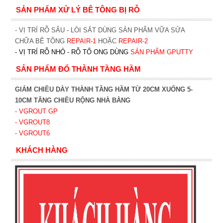
SẢN PHẨM XỬ LÝ BÊ TÔNG BỊ RỖ
- VỊ TRÍ RỖ SÂU - LÒI SẮT DÙNG SẢN PHẨM VỮA SỬA
CHỮA BÊ TÔNG
REPAIR-1
HOẶC
REPAIR-2
- VỊ TRÍ RỖ NHỎ - RỖ TỔ ONG DÙNG
SẢN PHẨM GPUTTY
SẢN PHẨM ĐỔ THÀNH TẦNG HẦM
GIẢM CHIỀU DÀY THÀNH TẦNG HẦM TỪ 20CM XUỐNG 5-
10CM TĂNG CHIỀU RỘNG NHÀ BẰNG
- VGROUT G
P
- VGROUT8
- VGROUT6
KHÁCH HÀNG