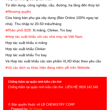
Từ dân dụng, công nghiệp, cầu, đường, hạ tầng đến thủy lợi
»
Nhượng quyền
Cửa hàng bán phụ gia xây dựng
(Bán Online 100% ngay tại
nhà). Thu nhập từ 20-50 triệu/tháng
»
Phân phối B2B:
Xi măng, Clinker, Tro bay
»
Hợp tác xuất khẩu với các nhà máy tại Việt Nam
Hợp tác xuất khẩu xi măng
Hợp tác xuất khẩu
Clinker
Hợp tác xuất khẩu
Tro bay
Và Hợp tác xuất khẩu các sản phẩm VLXD khác theo yêu cầu
»
Và các dịch vụ khác hiện đang niêm yết trên Website
Chống thấm tại quận ninh kiều cần thơ
Chống thấm tại quận ninh kiều cần thơ. LIÊN HỆ 0918.142.548
© Bản quyền thuộc về LB CHEMISTRY CORP
- Powered by
IM Group