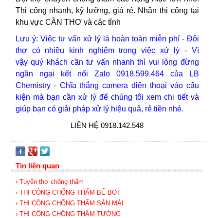
Thi công nhanh, kỹ lưỡng, giá rẻ. Nhận thi công tại
khu vực CẦN THƠ và các tỉnh
Lưu ý: Việc tư vấn xử lý là hoàn toàn miễn phí - Đội
thợ
có nhiều kinh nghiệm trong việc xử lý -
Vì
vậy
quý khách cần tư vấn nhanh thì vui lòng
đừng
ngần ngại kết nối Zalo 0918.599.464 của LB
Chemistry - Chĩa thẳng camera điện thoại vào cấu
kiện mà bạn cần xử lý để chúng tôi xem chi tiết và
giúp bạn có giải pháp xử lý hiệu quả, rẻ tiền nhé.
LIÊN HỆ 0918.142.548
Tin liên quan
› Tuyển thợ chống thấm
› THI CÔNG CHỐNG THẤM BỂ BƠI
› THI CÔNG CHỐNG THẤM SÀN MÁI
› THI CÔNG CHỐNG THẤM TƯỜNG