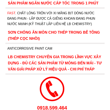
SẢN PHẨM NGĂN NƯỚC CẤP TỐC TRONG 1 PHÚT
FAST
. CHẤT LỎNG TRỘN VỚI XI MĂNG BỊT DÒNG NƯỚC
ĐANG PHUN - LẤP ĐƯỢC CẢ GIẾNG KHOAN ĐANG PHUN
NƯỚC MẠNH (KỸ THUẬT LẤP LIÊN HỆ LB CHEMISTRY)
SƠN CHỐNG ĂN MÒN CHO THÉP TRONG BÊ TÔNG
(THÉP CỌC NHỒI)
ANTICORROSIVE PAINT CAM
LB CHEMISTRY CHUYÊN GIA TRONG LĨNH VỰC XÂY
DỰNG - ĐỦ CÁC SẢN PHẨM TỪ MÓNG ĐẾN MÁI - TƯ
VẤN GIẢI PHÁP XỬ LÝ HIỆU QUẢ - CHI PHÍ THẤP
0918.599.464