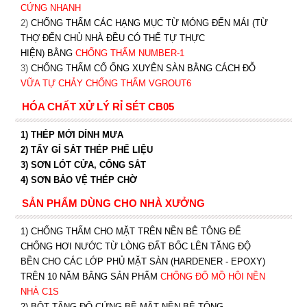
CỨNG NHANH
2)
CHỐNG THẤM CÁC HẠNG MỤC TỪ MÓNG ĐẾN MÁI (TỪ
THỢ ĐẾN CHỦ NHÀ ĐỀU CÓ THỂ TỰ THỰC
HIỆN) BẰNG
CHỐNG THẤM NUMBER-1
3)
CHỐNG THẤM CỔ ỐNG XUYÊN SÀN BẰNG CÁCH ĐỖ
VỮA TỰ CHẢY CHỐNG THẤM VGROUT6
HÓA CHẤT XỬ LÝ RỈ SÉT CB05
1) THÉP MỚI DÍNH MƯA
2) TẨY GỈ SẮT THÉP PHẾ LIỆU
3) SƠN LÓT CỬA, CỔNG SẮT
4) SƠN BẢO VỆ THÉP CHỜ
SẢN PHẨM DÙNG CHO NHÀ XƯỞNG
1) CHỐNG THẤM CHO MẶT TRÊN NỀN BÊ TÔNG ĐỂ
CHỐNG HƠI NƯỚC TỪ LÒNG ĐẤT BỐC LÊN TĂNG ĐỘ
BỀN CHO CÁC LỚP PHỦ MẶT SÀN (HARDENER - EPOXY)
TRÊN 10 NĂM BẰNG SẢN PHẨM
CHỐNG ĐỔ MỒ HÔI NỀN
NHÀ C1S
2) BỘT TĂNG ĐỘ CỨNG BỀ MẶT NỀN BÊ TÔNG