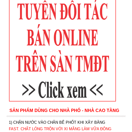
SẢN PHẨM DÙNG CHO NHÀ PHỐ - NHÀ CAO TẦNG
1) CHẶN NƯỚC VÀO CHÂN BỂ PHỐT KHI XÂY BẰNG
FAST. CHẤT LỎNG TRỘN VỚI XI MĂNG LÀM VỮA ĐÔNG