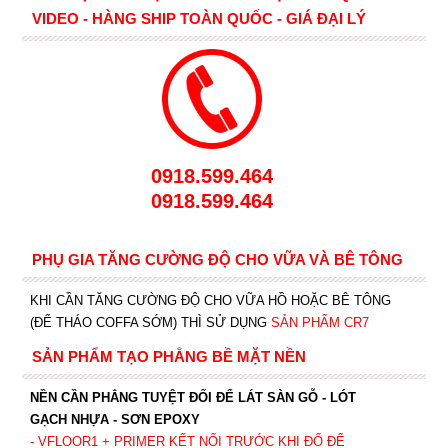
VIDEO - HÀNG SHIP TOÀN QUỐC - GIÁ ĐẠI LÝ
0918.599.464
0918.599.464
PHỤ GIA TĂNG CƯỜNG ĐỘ CHO VỮA VÀ BÊ TÔNG
KHI CẦN TĂNG CƯỜNG ĐỘ CHO VỮA HỒ HOẶC BÊ TÔNG
(ĐỂ THÁO COFFA SỚM) THÌ SỬ DỤNG
SẢN PHẨM CR7
SẢN PHẨM TẠO PHẲNG BỀ MẶT NỀN
NỀN CẦN PHẲNG TUYỆT ĐỐI ĐỂ LÁT SÀN GỖ - LÓT
GẠCH NHỰA - SƠN EPOXY
- VFLOOR1
+ PRIMER KẾT NỐI TRƯỚC KHI ĐỔ ĐỂ