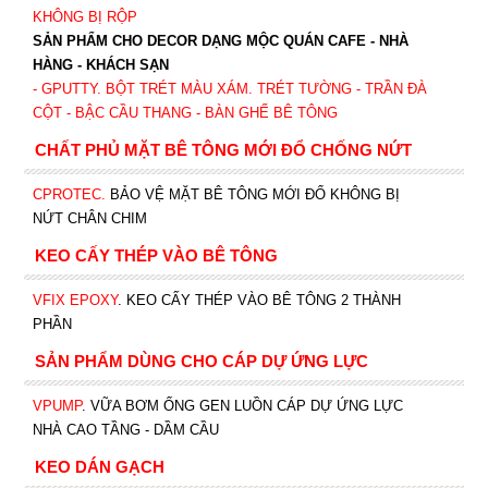
KHÔNG BỊ RỘP
SẢN PHẨM CHO DECOR DẠNG MỘC QUÁN CAFE - NHÀ
HÀNG - KHÁCH SẠN
- GPUTTY. BỘT TRÉT MÀU XÁM. TRÉT TƯỜNG - TRẦN ĐÀ
CỘT - BẬC CẦU THANG - BÀN GHẾ BÊ TÔNG
CHẤT PHỦ MẶT BÊ TÔNG MỚI ĐỔ CHỐNG NỨT
CPROTEC
.
BẢO VỆ MẶT BÊ TÔNG MỚI ĐỔ KHÔNG BỊ
NỨT CHÂN CHIM
KEO CẤY THÉP VÀO BÊ TÔNG
VFIX EPOXY
. KEO CẤY THÉP VÀO BÊ TÔNG 2 THÀNH
PHẦN
SẢN PHẨM DÙNG CHO CÁP DỰ ỨNG LỰC
VPUMP
. VỮA BƠM ỐNG GEN LUỒN CÁP DỰ ỨNG LỰC
NHÀ CAO TẦNG - DẦM CẦU
KEO DÁN GẠCH