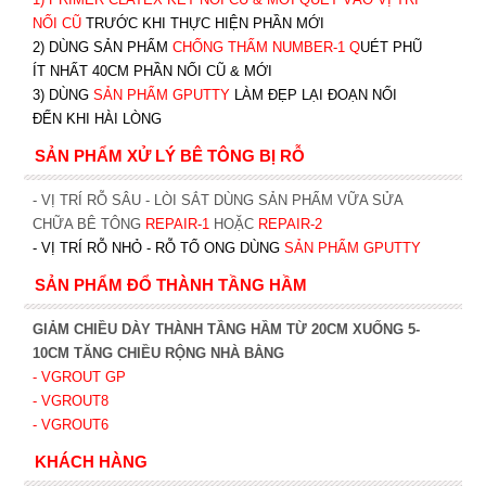
NỐI CŨ
TRƯỚC KHI T
HỰC HIỆN PHẦN MỚI
2) DÙNG SẢN PHẨM
CHỐNG THẤM NUMBER-1
Q
UÉT PHŨ
ÍT NHẤT 40CM PHẦN NỐI CŨ & MỚI
3) DÙNG
SẢN PHẨM GPUTTY
LÀM ĐẸP LẠI ĐOẠN NỐI
ĐẾN KHI HÀI LÒNG
SẢN PHẨM XỬ LÝ BÊ TÔNG BỊ RỖ
- VỊ TRÍ RỖ SÂU - LÒI SẮT DÙNG SẢN PHẨM VỮA SỬA
CHỮA BÊ TÔNG
REPAIR-1
HOẶC
REPAIR-2
- VỊ TRÍ RỖ NHỎ - RỖ TỔ ONG DÙNG
SẢN PHẨM GPUTTY
SẢN PHẨM ĐỔ THÀNH TẦNG HẦM
GIẢM CHIỀU DÀY THÀNH TẦNG HẦM TỪ 20CM XUỐNG 5-
10CM TĂNG CHIỀU RỘNG NHÀ BẰNG
- VGROUT G
P
- VGROUT8
- VGROUT6
KHÁCH HÀNG