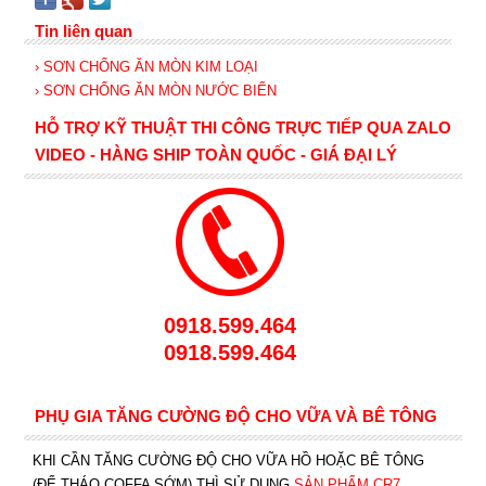
Tin liên quan
› SƠN CHỐNG ĂN MÒN KIM LOẠI
› SƠN CHỐNG ĂN MÒN NƯỚC BIỂN
HỖ TRỢ KỸ THUẬT THI CÔNG TRỰC TIẾP QUA ZALO
VIDEO - HÀNG SHIP TOÀN QUỐC - GIÁ ĐẠI LÝ
0918.599.464
0918.599.464
PHỤ GIA TĂNG CƯỜNG ĐỘ CHO VỮA VÀ BÊ TÔNG
KHI CẦN TĂNG CƯỜNG ĐỘ CHO VỮA HỒ HOẶC BÊ TÔNG
(ĐỂ THÁO COFFA SỚM) THÌ SỬ DỤNG
SẢN PHẨM CR7