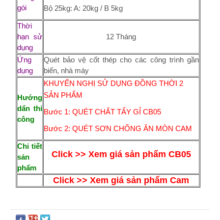
gói
Bộ 25kg: A: 20kg / B 5kg
Thời
hạn sử
12 Tháng
dụng
Ứng
Quét bảo vệ cốt thép cho các công trình gần
dụng
biển, nhà máy
KHUYẾN NGHỊ SỬ DỤNG ĐỒNG THỜI 2
SẢN PHẨM
Hướng
dẩn thi
Bước 1: QUÉT CHẤT TẨY GỈ CB05
công
Bước 2: QUÉT SƠN CHỐNG ĂN MÒN CAM
Chi tiết
Click >> Xem giá sản phẩm CB05
sản
phẩm
Click >> Xem giá sản phẩm Cam