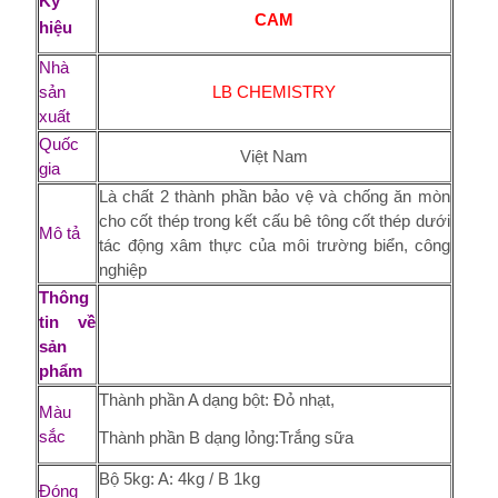
Ký
CAM
hiệu
Nhà
sản
LB CHEMISTRY
xuất
Quốc
Việt Nam
gia
Là chất 2 thành phần bảo vệ và chống ăn mòn
cho cốt thép trong kết cấu bê tông cốt thép dưới
Mô tả
tác động xâm thực của môi trường biển, công
nghiệp
Thông
tin về
sản
phẩm
Thành phần A dạng bột: Đỏ nhạt,
Màu
sắc
Thành phần B dạng lỏng:Trắng sữa
Bộ 5kg: A: 4kg / B 1kg
Đóng