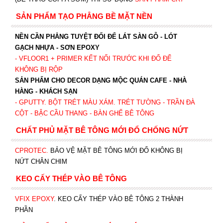
SẢN PHẨM TẠO PHẲNG BỀ MẶT NỀN
NỀN CẦN PHẲNG TUYỆT ĐỐI ĐỂ LÁT SÀN GỖ - LÓT
GẠCH NHỰA - SƠN EPOXY
- VFLOOR1
+ PRIMER KẾT NỐI TRƯỚC KHI ĐỔ ĐỂ
KHÔNG BỊ RỘP
SẢN PHẨM CHO DECOR DẠNG MỘC QUÁN CAFE - NHÀ
HÀNG - KHÁCH SẠN
- GPUTTY. BỘT TRÉT MÀU XÁM. TRÉT TƯỜNG - TRẦN ĐÀ
CỘT - BẬC CẦU THANG - BÀN GHẾ BÊ TÔNG
CHẤT PHỦ MẶT BÊ TÔNG MỚI ĐỔ CHỐNG NỨT
CPROTEC
.
BẢO VỆ MẶT BÊ TÔNG MỚI ĐỔ KHÔNG BỊ
NỨT CHÂN CHIM
KEO CẤY THÉP VÀO BÊ TÔNG
VFIX EPOXY
. KEO CẤY THÉP VÀO BÊ TÔNG 2 THÀNH
PHẦN