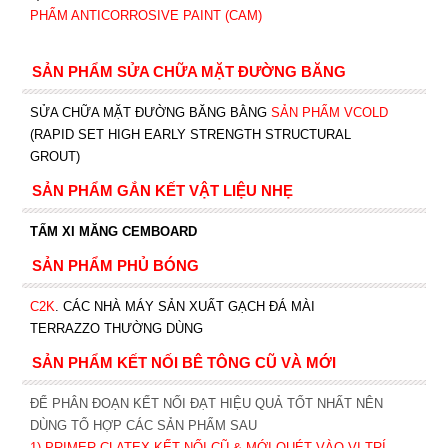
PHẨM ANTICORROSIVE PAINT (CAM)
SẢN PHẨM SỬA CHỮA MẶT ĐƯỜNG BĂNG
SỬA CHỮA MẶT ĐƯỜNG BĂNG BẰNG
SẢN PHẨM VCOLD
(RAPID SET HIGH EARLY STRENGTH STRUCTURAL
GROUT)
SẢN PHẨM GẮN KẾT VẬT LIỆU NHẸ
TẤM XI MĂNG CEMBOARD
SẢN PHẨM PHỦ BÓNG
C2K
.
CÁC NHÀ MÁY SẢN XUẤT GẠCH ĐÁ MÀI
TERRAZZO THƯỜNG DÙNG
SẢN PHẨM KẾT NỐI BÊ TÔNG CŨ VÀ MỚI
ĐỂ PHÂN ĐOẠN KẾT NỐI ĐẠT HIỆU QUẢ TỐT NHẤT NÊN
DÙNG TỔ HỢP CÁC SẢN PHẨM SAU
1)
PRIMER CLATEX KẾT NỐI CŨ & MỚI QUÉT VÀO VỊ TRÍ