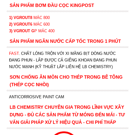
SẢN PHẨM BƠM ĐẦU CỌC KINGPOST
1) VGROUT8
MÁC 800
2) VGROUT6
MÁC 600
3) VGROUT G
P
MÁC 400
SẢN PHẨM NGĂN NƯỚC CẤP TỐC TRONG 1 PHÚT
FAST
. CHẤT LỎNG TRỘN VỚI XI MĂNG BỊT DÒNG NƯỚC
ĐANG PHUN - LẤP ĐƯỢC CẢ GIẾNG KHOAN ĐANG PHUN
NƯỚC MẠNH (KỸ THUẬT LẤP LIÊN HỆ LB CHEMISTRY)
SƠN CHỐNG ĂN MÒN CHO THÉP TRONG BÊ TÔNG
(THÉP CỌC NHỒI)
ANTICORROSIVE PAINT CAM
LB CHEMISTRY CHUYÊN GIA TRONG LĨNH VỰC XÂY
DỰNG - ĐỦ CÁC SẢN PHẨM TỪ MÓNG ĐẾN MÁI - TƯ
VẤN GIẢI PHÁP XỬ LÝ HIỆU QUẢ - CHI PHÍ THẤP