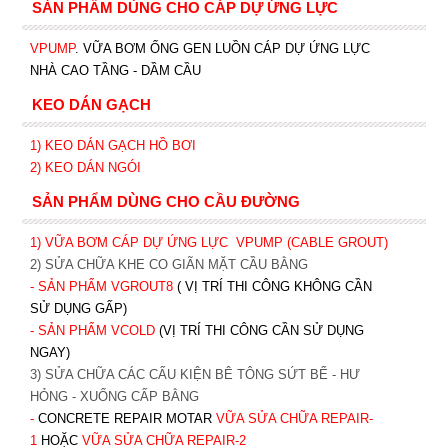
SẢN PHẨM DÙNG CHO CÁP DỰ ỨNG LỰC
VPUMP
. VỮA BƠM ỐNG GEN LUỒN CÁP DỰ ỨNG LỰC
NHÀ CAO TẦNG - DẦM CẦU
KEO DÁN GẠCH
1)
KEO DÁN GẠCH HỒ BƠI
2)
KEO DÁN NGÓI
SẢN PHẨM DÙNG CHO CẦU ĐƯỜNG
1) VỮA BƠM CÁP DỰ ỨNG LỰC
VPUMP (CABLE GROUT)
2) SỬA CHỮA KHE CO GIÃN MẶT CẦU BẰNG
- SẢN PHẨM VGROUT8
( VỊ TRÍ THI CÔNG KHÔNG CẦN
SỬ DỤNG GẤP)
- SẢN PHẨM VCOLD
(VỊ TRÍ THI CÔNG CẦN SỬ DỤNG
NGAY)
3) SỬA CHỮA CÁC CẤU KIỆN BÊ TÔNG SỨT BỂ - HƯ
HỎNG - XUỐNG CẤP BẰNG
-
CONCRETE REPAIR MOTAR
VỮA SỬA CHỮA REPAIR-
1
HOẶC
V
ỮA SỬA CHỮA REPAIR-2