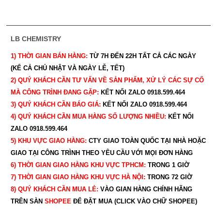
LB CHEMISTRY
1) THỜI GIAN BÁN HÀNG:
TỪ 7H ĐẾN 22H
TẤT CẢ CÁC NGÀY
(KỂ CẢ CHỦ NHẬT VÀ NGÀY LỄ, TẾT)
2) QUÝ KHÁCH CẦN TƯ VẤN VỀ SẢN PHẨM, XỬ LÝ CÁC SỰ CỐ
MÀ CÔNG TRÌNH ĐANG GẶP:
KẾT NỐI ZALO 0918.599.464
3) QUÝ
KHÁCH CẦN BÁO GIÁ:
KẾT NỐI ZALO 0918.599.464
4) QUÝ
KHÁCH CẦN MUA HÀNG SỐ LƯỢNG NHIỀU:
KẾT NỐI
ZALO 0918.599.464
5) KHU VỰC GIAO HÀNG:
CTY GIAO
TOÀN QUỐC TẠI NHÀ HOẶC
GIAO TẠI CÔNG TRÌNH THEO YÊU CẦU
VỚI MỌI ĐƠN HÀNG
6) THỜI GIAN GIAO HÀNG KHU VỰC TPHCM:
TRONG 1 GIỜ
7) THỜI GIAN GIAO HÀNG KHU VỰC HÀ NỘI:
TRONG 72 GIỜ
8) QUÝ
KHÁCH CẦN MUA LẺ:
VÀO GIAN HÀNG CHÍNH HÃNG
TRÊN SÀN
SHOPEE
ĐỂ ĐẶT MUA (CLICK VÀO CHỮ SHOPEE)