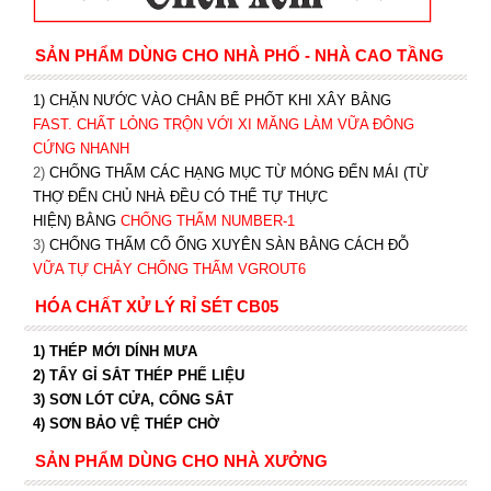
SẢN PHẨM DÙNG CHO NHÀ PHỐ - NHÀ CAO TẦNG
1) CHẶN NƯỚC VÀO CHÂN BỂ PHỐT KHI XÂY BẰNG
FAST. CHẤT LỎNG TRỘN VỚI XI MĂNG LÀM VỮA ĐÔNG
CỨNG NHANH
2)
CHỐNG THẤM CÁC HẠNG MỤC TỪ MÓNG ĐẾN MÁI (TỪ
THỢ ĐẾN CHỦ NHÀ ĐỀU CÓ THỂ TỰ THỰC
HIỆN) BẰNG
CHỐNG THẤM NUMBER-1
3)
CHỐNG THẤM CỔ ỐNG XUYÊN SÀN BẰNG CÁCH ĐỖ
VỮA TỰ CHẢY CHỐNG THẤM VGROUT6
HÓA CHẤT XỬ LÝ RỈ SÉT CB05
1) THÉP MỚI DÍNH MƯA
2) TẨY GỈ SẮT THÉP PHẾ LIỆU
3) SƠN LÓT CỬA, CỔNG SẮT
4) SƠN BẢO VỆ THÉP CHỜ
SẢN PHẨM DÙNG CHO NHÀ XƯỞNG