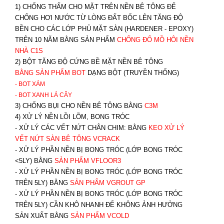
1) CHỐNG THẤM CHO MẶT TRÊN NỀN BÊ TÔNG ĐỂ
CHỐNG HƠI NƯỚC TỪ LÒNG ĐẤT BỐC LÊN TĂNG ĐỘ
BỀN CHO CÁC LỚP PHỦ MẶT SÀN (HARDENER - EPOXY)
TRÊN 10 NĂM BẰNG SẢN PHẨM
CHỐNG ĐỔ MỒ HÔI NỀN
NHÀ C1S
2) BỘT TĂNG ĐỘ CỨNG BỀ MẶT NỀN BÊ TÔNG
BẰNG SẢN PHẨM BOT
DẠNG BỘT (TRUYỀN THỐNG)
- BOT XÁM
- BOT XANH
LÁ CÂY
3) CHỐNG BỤI CHO NỀN BÊ TÔNG BẰNG
C3M
4) XỬ LÝ NỀN LỒI LÕM, BONG TRÓC
- XỬ LÝ CÁC VẾT NỨT CHÂN CHIM: BẰNG
K
EO XỬ LÝ
VẾT NỨT SÀN BÊ TÔNG VCRACK
- XỬ LÝ PHẦN NỀN BỊ BONG TRÓC (LỚP BONG TRÓC
<5LY) BẰNG
SẢN PHẨM VFLOOR3
- XỬ LÝ PHẦN NỀN BỊ BONG TRÓC (LỚP BONG TRÓC
TRÊN 5LY) BẰNG
SẢN PHẨM VGROUT G
P
-
XỬ LÝ PHẦN NỀN BỊ BONG TRÓC (LỚP BONG TRÓC
TRÊN 5LY) CẦN KHÔ NHANH ĐỂ KHÔNG ẢNH HƯỞNG
SẢN XUẤT BẰNG
SẢN PHẨM VCOLD