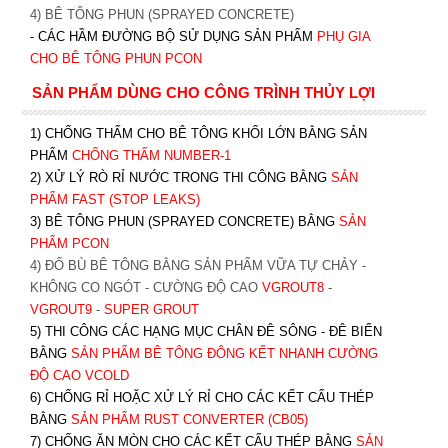
4) BÊ TÔNG PHUN (SPRAYED CONCRETE)
- CÁC HẦM ĐƯỜNG BỘ SỬ DỤNG SẢN PHẨM
PHỤ GIA
CHO BÊ TÔNG PHUN PCON
SẢN PHẨM DÙNG CHO CÔNG TRÌNH THỦY LỢI
1) CHỐNG THẤM CHO BÊ TÔNG KHỐI LỚN BẰNG SẢN
PHẨM
CHỐNG THẤM NUMBER-1
2) XỬ LÝ RÒ RỈ NƯỚC TRONG THI CÔNG BẰNG
SẢN
PHẨM FAST (STOP LEAKS)
3) BÊ TÔNG PHUN (SPRAYED CONCRETE) BẰNG
SẢN
PHẨM PCON
4) ĐỔ BÙ BÊ TÔNG BẰNG SẢN PHẨM VỮA TỰ CHẢY -
KHÔNG CO NGÓT - CƯỜNG ĐỘ CAO
VGROUT8
-
VGROUT9
-
SUPER GROUT
5) THI CÔNG CÁC HẠNG MỤC CHÂN ĐÊ SÔNG - ĐÊ BIỂN
BẰNG
SẢN PHẨM BÊ TÔNG ĐÔNG KẾT NHANH CƯỜNG
ĐỘ CAO VCOLD
6) CHỐNG RỈ HOẶC XỬ LÝ RỈ CHO CÁC KẾT CẤU THÉP
BẰNG
SẢN PHẨM RUST CONVERTER (CB05)
7) CHỐNG ĂN MÒN CHO CÁC KẾT CẤU THÉP BẰNG
SẢN