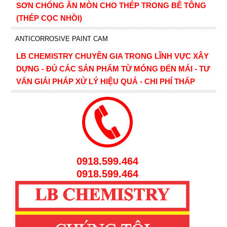
SƠN CHỐNG ĂN MÒN CHO THÉP TRONG BÊ TÔNG
(THÉP CỌC NHỒI)
ANTICORROSIVE PAINT CAM
LB CHEMISTRY CHUYÊN GIA TRONG LĨNH VỰC XÂY
DỰNG - ĐỦ CÁC SẢN PHẨM TỪ MÓNG ĐẾN MÁI - TƯ
VẤN GIẢI PHÁP XỬ LÝ HIỆU QUẢ - CHI PHÍ THẤP
0918.599.464
0918.599.464