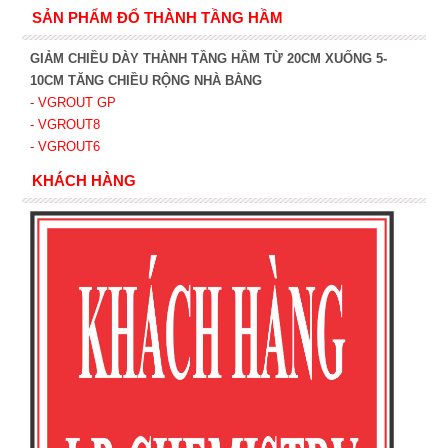
SẢN PHẨM ĐỔ THÀNH TẦNG HẦM
GIẢM CHIỀU DÀY THÀNH TẦNG HẦM TỪ 20CM XUỐNG 5-
10CM TĂNG CHIỀU RỘNG NHÀ BẰNG
- VGROUT G
P
- VGROUT8
- VGROUT6
KHÁCH HÀNG