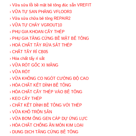
› Vữa sửa lỗi bề mặt bê tông đúc sẵn VREFIT
› VỮA TỰ SAN PHẲNG VFLOOR3
› Vữa sửa chữa bê tông REPAIR2
› VỮA TỰ CHẢY VGROUT10
› PHỤ GIA KHOAN CẤY THÉP
› PHỤ GIA TĂNG CỨNG BỀ MẶT BÊ TÔNG
› HOÁ CHẤT TẨY RỬA SẮT THÉP
› CHẤT TẨY RỈ CB05
› Hóa chất tẩy rỉ sắt
› VỮA RÓT GỐC XI MĂNG
› VỮA RÓT
› VỮA KHÔNG CO NGÓT CƯỜNG ĐỘ CAO
› HÓA CHẤT KẾT DÍNH BÊ TÔNG
› HÓA CHẤT CẤY THÉP VÀO BÊ TÔNG
› KEO CẤY THÉP
› CHẤT KẾT DÍNH BÊ TÔNG VỚI THÉP
› VỮA KHÔ TRỘN SẴN
› VỮA BƠM ỐNG GEN CÁP DỰ ỨNG LỰC
› HÓA CHẤT CHỐNG ĂN MÒN KIM LOẠI
› DUNG DỊCH TĂNG CỨNG BÊ TÔNG