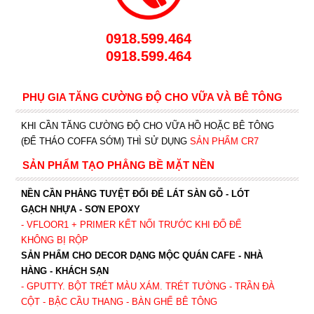
0918.599.464
0918.599.464
PHỤ GIA TĂNG CƯỜNG ĐỘ CHO VỮA VÀ BÊ TÔNG
KHI CẦN TĂNG CƯỜNG ĐỘ CHO VỮA HỒ HOẶC BÊ TÔNG
(ĐỂ THÁO COFFA SỚM) THÌ SỬ DỤNG
SẢN PHẨM CR7
SẢN PHẨM TẠO PHẲNG BỀ MẶT NỀN
NỀN CẦN PHẲNG TUYỆT ĐỐI ĐỂ LÁT SÀN GỖ - LÓT
GẠCH NHỰA - SƠN EPOXY
- VFLOOR1
+ PRIMER KẾT NỐI TRƯỚC KHI ĐỔ ĐỂ
KHÔNG BỊ RỘP
SẢN PHẨM CHO DECOR DẠNG MỘC QUÁN CAFE - NHÀ
HÀNG - KHÁCH SẠN
- GPUTTY. BỘT TRÉT MÀU XÁM. TRÉT TƯỜNG - TRẦN ĐÀ
CỘT - BẬC CẦU THANG - BÀN GHẾ BÊ TÔNG