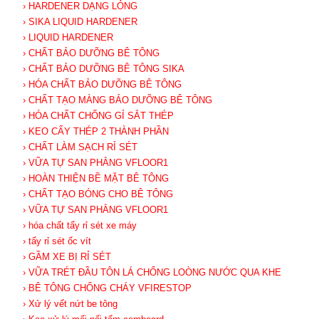
› HARDENER DẠNG LỎNG
› SIKA LIQUID HARDENER
› LIQUID HARDENER
› CHẤT BẢO DƯỠNG BÊ TÔNG
› CHẤT BẢO DƯỠNG BÊ TÔNG SIKA
› HÓA CHẤT BẢO DƯỠNG BÊ TÔNG
› CHẤT TẠO MÀNG BẢO DƯỠNG BÊ TÔNG
› HÓA CHẤT CHỐNG GỈ SẮT THÉP
› KEO CẤY THÉP 2 THÀNH PHẦN
› CHẤT LÀM SẠCH RỈ SÉT
› VỮA TỰ SAN PHẲNG VFLOOR1
› HOÀN THIỆN BỀ MẶT BÊ TÔNG
› CHẤT TẠO BÓNG CHO BÊ TÔNG
› VỮA TỰ SAN PHẲNG VFLOOR1
› hóa chất tẩy rỉ sét xe máy
› tẩy rỉ sét ốc vít
› GẦM XE BỊ RỈ SÉT
› VỮA TRÉT ĐẦU TÔN LÁ CHỐNG LOÒNG NƯỚC QUA KHE
› BÊ TÔNG CHỐNG CHÁY VFIRESTOP
› Xử lý vết nứt be tông