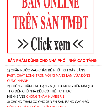
SẢN PHẨM DÙNG CHO NHÀ PHỐ - NHÀ CAO TẦNG
1) CHẶN NƯỚC VÀO CHÂN BỂ PHỐT KHI XÂY BẰNG
FAST. CHẤT LỎNG TRỘN VỚI XI MĂNG LÀM VỮA ĐÔNG
CỨNG NHANH
2)
CHỐNG THẤM CÁC HẠNG MỤC TỪ MÓNG ĐẾN MÁI (TỪ
THỢ ĐẾN CHỦ NHÀ ĐỀU CÓ THỂ TỰ THỰC
HIỆN) BẰNG
CHỐNG THẤM NUMBER-1
3)
CHỐNG THẤM CỔ ỐNG XUYÊN SÀN BẰNG CÁCH ĐỖ