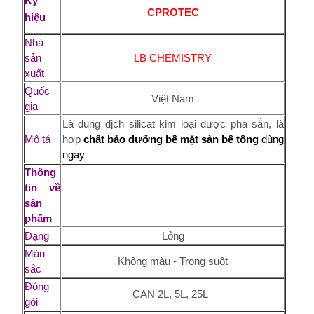
Ký
CPROTEC
hiệu
Nhà
sản
LB CHEMISTRY
xuất
Quốc
Việt Nam
gia
Là dung dịch silicat kim loại được pha sẵn, là
Mô tả
hợp
chất bảo dưỡng bề mặt sàn bê tông
dùng
ngay
Thông
tin về
sản
phẩm
Dạng
Lỏng
Màu
Không màu - Trong suốt
sắc
Đóng
CAN 2L, 5L, 25L
gói