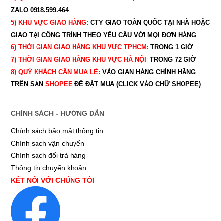
ZALO 0918.599.464
5) KHU VỰC GIAO HÀNG:
CTY GIAO
TOÀN QUỐC TẠI NHÀ HOẶC
GIAO TẠI CÔNG TRÌNH THEO YÊU CẦU
VỚI MỌI ĐƠN HÀNG
6) THỜI GIAN GIAO HÀNG KHU VỰC TPHCM:
TRONG 1 GIỜ
7) THỜI GIAN GIAO HÀNG KHU VỰC HÀ NỘI:
TRONG 72 GIỜ
8) QUÝ
KHÁCH CẦN MUA LẺ:
VÀO GIAN HÀNG CHÍNH HÃNG
TRÊN SÀN
SHOPEE
ĐỂ ĐẶT MUA (CLICK VÀO CHỮ SHOPEE)
CHÍNH SÁCH - HƯỚNG DẪN
Chính sách bảo mật thông tin
Chính sách vận chuyển
Chính sách đổi trả hàng
Thông tin chuyển khoản
KẾT NỐI VỚI CHÚNG TÔI