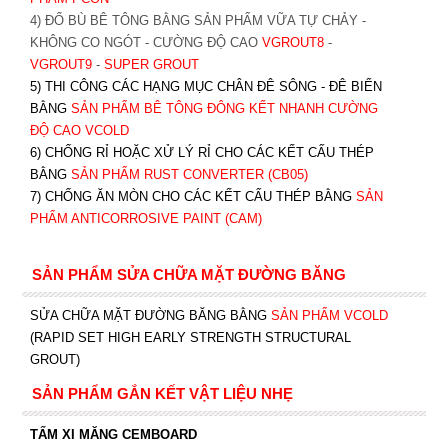
4) ĐỔ BÙ BÊ TÔNG BẰNG SẢN PHẨM VỮA TỰ CHẢY -
KHÔNG CO NGÓT - CƯỜNG ĐỘ CAO
VGROUT8
-
VGROUT9
-
SUPER GROUT
5) THI CÔNG CÁC HẠNG MỤC CHÂN ĐÊ SÔNG - ĐÊ BIỂN
BẰNG
SẢN PHẨM BÊ TÔNG ĐÔNG KẾT NHANH CƯỜNG
ĐỘ CAO VCOLD
6) CHỐNG RỈ HOẶC XỬ LÝ RỈ CHO CÁC KẾT CẤU THÉP
BẰNG
SẢN PHẨM RUST CONVERTER (CB05)
7) CHỐNG ĂN MÒN CHO CÁC KẾT CẤU THÉP BẰNG
SẢN
PHẨM ANTICORROSIVE PAINT (CAM)
SẢN PHẨM SỬA CHỮA MẶT ĐƯỜNG BĂNG
SỬA CHỮA MẶT ĐƯỜNG BĂNG BẰNG
SẢN PHẨM VCOLD
(RAPID SET HIGH EARLY STRENGTH STRUCTURAL
GROUT)
SẢN PHẨM GẮN KẾT VẬT LIỆU NHẸ
TẤM XI MĂNG CEMBOARD