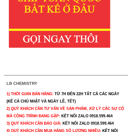
LB CHEMISTRY
1) THỜI GIAN BÁN HÀNG:
TỪ 7H ĐẾN 22H
TẤT CẢ CÁC NGÀY
(KỂ CẢ CHỦ NHẬT VÀ NGÀY LỄ, TẾT)
2) QUÝ KHÁCH CẦN TƯ VẤN VỀ SẢN PHẨM, XỬ LÝ CÁC SỰ CỐ
MÀ CÔNG TRÌNH ĐANG GẶP:
KẾT NỐI ZALO 0918.599.464
3) QUÝ
KHÁCH CẦN BÁO GIÁ:
KẾT NỐI ZALO 0918.599.464
4) QUÝ
KHÁCH CẦN MUA HÀNG SỐ LƯỢNG NHIỀU:
KẾT NỐI