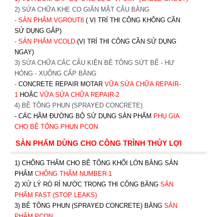
2) SỬA CHỮA KHE CO GIÃN MẶT CẦU BẰNG
- SẢN PHẨM VGROUT8
( VỊ TRÍ THI CÔNG KHÔNG CẦN
SỬ DỤNG GẤP)
- SẢN PHẨM VCOLD
(VỊ TRÍ THI CÔNG CẦN SỬ DỤNG
NGAY)
3) SỬA CHỮA CÁC CẤU KIỆN BÊ TÔNG SỨT BỂ - HƯ
HỎNG - XUỐNG CẤP BẰNG
-
CONCRETE REPAIR MOTAR
VỮA SỬA CHỮA REPAIR-
1
HOẶC
V
ỮA SỬA CHỮA REPAIR-2
4) BÊ TÔNG PHUN (SPRAYED CONCRETE)
- CÁC HẦM ĐƯỜNG BỘ SỬ DỤNG SẢN PHẨM
PHỤ GIA
CHO BÊ TÔNG PHUN PCON
SẢN PHẨM DÙNG CHO CÔNG TRÌNH THỦY LỢI
1) CHỐNG THẤM CHO BÊ TÔNG KHỐI LỚN BẰNG SẢN
PHẨM
CHỐNG THẤM NUMBER-1
2) XỬ LÝ RÒ RỈ NƯỚC TRONG THI CÔNG BẰNG
SẢN
PHẨM FAST (STOP LEAKS)
3) BÊ TÔNG PHUN (SPRAYED CONCRETE) BẰNG
SẢN
PHẨM PCON