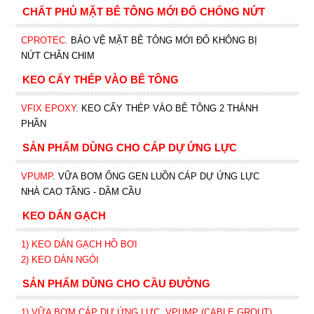
CHẤT PHỦ MẶT BÊ TÔNG MỚI ĐỔ CHỐNG NỨT
CPROTEC
.
BẢO VỆ MẶT BÊ TÔNG MỚI ĐỔ KHÔNG BỊ
NỨT CHÂN CHIM
KEO CẤY THÉP VÀO BÊ TÔNG
VFIX EPOXY
. KEO CẤY THÉP VÀO BÊ TÔNG 2 THÀNH
PHẦN
SẢN PHẨM DÙNG CHO CÁP DỰ ỨNG LỰC
VPUMP
. VỮA BƠM ỐNG GEN LUỒN CÁP DỰ ỨNG LỰC
NHÀ CAO TẦNG - DẦM CẦU
KEO DÁN GẠCH
1)
KEO DÁN GẠCH HỒ BƠI
2)
KEO DÁN NGÓI
SẢN PHẨM DÙNG CHO CẦU ĐƯỜNG
1) VỮA BƠM CÁP DỰ ỨNG LỰC
VPUMP (CABLE GROUT)