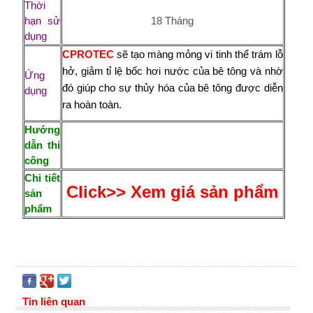
Thời
hạn sử
18 Tháng
dụng
CPROTEC
sẽ tạo màng mỏng vi tinh thể trám lỗ
hở, giảm tỉ lệ bốc hơi nước của bê tông và nhờ
Ứng
đó giúp cho sự thủy hóa của bê tông được diễn
dụng
ra hoàn toàn.
Hướng
dẫn thi
công
Chi tiết
Click>> Xem giá sản phẩm
sản
phẩm
Tin liên quan