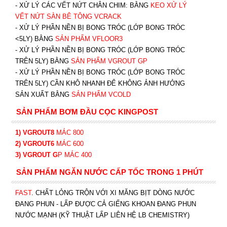
- XỬ LÝ CÁC VẾT NỨT CHÂN CHIM: BẰNG
K
EO XỬ LÝ
VẾT NỨT SÀN BÊ TÔNG VCRACK
- XỬ LÝ PHẦN NỀN BỊ BONG TRÓC (LỚP BONG TRÓC
<5LY) BẰNG
SẢN PHẨM VFLOOR3
- XỬ LÝ PHẦN NỀN BỊ BONG TRÓC (LỚP BONG TRÓC
TRÊN 5LY) BẰNG
SẢN PHẨM VGROUT G
P
-
XỬ LÝ PHẦN NỀN BỊ BONG TRÓC (LỚP BONG TRÓC
TRÊN 5LY) CẦN KHÔ NHANH ĐỂ KHÔNG ẢNH HƯỞNG
SẢN XUẤT BẰNG
SẢN PHẨM VCOLD
SẢN PHẨM BƠM ĐẦU CỌC KINGPOST
1) VGROUT8
MÁC 800
2) VGROUT6
MÁC 600
3) VGROUT G
P
MÁC 400
SẢN PHẨM NGĂN NƯỚC CẤP TỐC TRONG 1 PHÚT
FAST
. CHẤT LỎNG TRỘN VỚI XI MĂNG BỊT DÒNG NƯỚC
ĐANG PHUN - LẤP ĐƯỢC CẢ GIẾNG KHOAN ĐANG PHUN
NƯỚC MẠNH (KỸ THUẬT LẤP LIÊN HỆ LB CHEMISTRY)