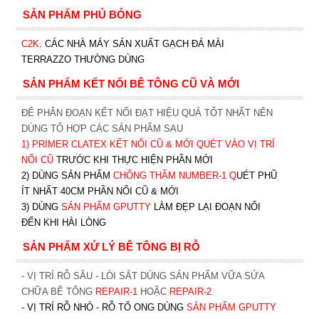
SẢN PHẨM PHỦ BÓNG
C2K
.
CÁC NHÀ MÁY SẢN XUẤT GẠCH ĐÁ MÀI
TERRAZZO THƯỜNG DÙNG
SẢN PHẨM KẾT NỐI BÊ TÔNG CŨ VÀ MỚI
ĐỂ PHÂN ĐOẠN KẾT NỐI ĐẠT HIỆU QUẢ TỐT NHẤT NÊN
DÙNG TỔ HỢP CÁC SẢN PHẨM SAU
1)
PRIMER CLATEX KẾT NỐI CŨ & MỚI QUÉT VÀO VỊ TRÍ
NỐI CŨ
TRƯỚC KHI T
HỰC HIỆN PHẦN MỚI
2) DÙNG SẢN PHẨM
CHỐNG THẤM NUMBER-1
Q
UÉT PHŨ
ÍT NHẤT 40CM PHẦN NỐI CŨ & MỚI
3) DÙNG
SẢN PHẨM GPUTTY
LÀM ĐẸP LẠI ĐOẠN NỐI
ĐẾN KHI HÀI LÒNG
SẢN PHẨM XỬ LÝ BÊ TÔNG BỊ RỖ
- VỊ TRÍ RỖ SÂU - LÒI SẮT DÙNG SẢN PHẨM VỮA SỬA
CHỮA BÊ TÔNG
REPAIR-1
HOẶC
REPAIR-2
- VỊ TRÍ RỖ NHỎ - RỖ TỔ ONG DÙNG
SẢN PHẨM GPUTTY