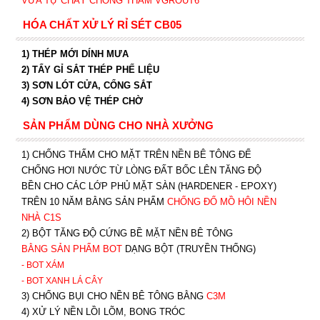
VỮA TỰ CHẢY CHỐNG THẤM VGROUT6
HÓA CHẤT XỬ LÝ RỈ SÉT CB05
1) THÉP MỚI DÍNH MƯA
2) TẨY GỈ SẮT THÉP PHẾ LIỆU
3) SƠN LÓT CỬA, CỔNG SẮT
4) SƠN BẢO VỆ THÉP CHỜ
SẢN PHẨM DÙNG CHO NHÀ XƯỞNG
1) CHỐNG THẤM CHO MẶT TRÊN NỀN BÊ TÔNG ĐỂ
CHỐNG HƠI NƯỚC TỪ LÒNG ĐẤT BỐC LÊN TĂNG ĐỘ
BỀN CHO CÁC LỚP PHỦ MẶT SÀN (HARDENER - EPOXY)
TRÊN 10 NĂM BẰNG SẢN PHẨM
CHỐNG ĐỔ MỒ HÔI NỀN
NHÀ C1S
2) BỘT TĂNG ĐỘ CỨNG BỀ MẶT NỀN BÊ TÔNG
BẰNG SẢN PHẨM BOT
DẠNG BỘT (TRUYỀN THỐNG)
- BOT XÁM
- BOT XANH
LÁ CÂY
3) CHỐNG BỤI CHO NỀN BÊ TÔNG BẰNG
C3M
4) XỬ LÝ NỀN LỒI LÕM, BONG TRÓC