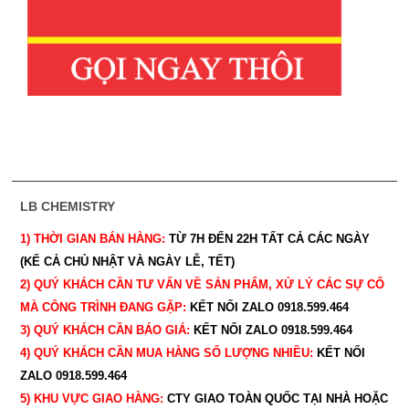
LB CHEMISTRY
1) THỜI GIAN BÁN HÀNG:
TỪ 7H ĐẾN 22H
TẤT CẢ CÁC NGÀY
(KỂ CẢ CHỦ NHẬT VÀ NGÀY LỄ, TẾT)
2) QUÝ KHÁCH CẦN TƯ VẤN VỀ SẢN PHẨM, XỬ LÝ CÁC SỰ CỐ
MÀ CÔNG TRÌNH ĐANG GẶP:
KẾT NỐI ZALO 0918.599.464
3) QUÝ
KHÁCH CẦN BÁO GIÁ:
KẾT NỐI ZALO 0918.599.464
4) QUÝ
KHÁCH CẦN MUA HÀNG SỐ LƯỢNG NHIỀU:
KẾT NỐI
ZALO 0918.599.464
5) KHU VỰC GIAO HÀNG:
CTY GIAO
TOÀN QUỐC TẠI NHÀ HOẶC