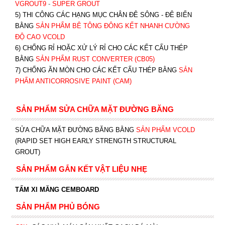
VGROUT9
-
SUPER GROUT
5) THI CÔNG CÁC HẠNG MỤC CHÂN ĐÊ SÔNG - ĐÊ BIỂN
BẰNG
SẢN PHẨM BÊ TÔNG ĐÔNG KẾT NHANH CƯỜNG
ĐỘ CAO VCOLD
6) CHỐNG RỈ HOẶC XỬ LÝ RỈ CHO CÁC KẾT CẤU THÉP
BẰNG
SẢN PHẨM RUST CONVERTER (CB05)
7) CHỐNG ĂN MÒN CHO CÁC KẾT CẤU THÉP BẰNG
SẢN
PHẨM ANTICORROSIVE PAINT (CAM)
SẢN PHẨM SỬA CHỮA MẶT ĐƯỜNG BĂNG
SỬA CHỮA MẶT ĐƯỜNG BĂNG BẰNG
SẢN PHẨM VCOLD
(RAPID SET HIGH EARLY STRENGTH STRUCTURAL
GROUT)
SẢN PHẨM GẮN KẾT VẬT LIỆU NHẸ
TẤM XI MĂNG CEMBOARD
SẢN PHẨM PHỦ BÓNG