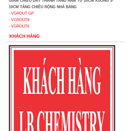
GIẢM CHIỀU DÀY THÀNH TẦNG HẦM TỪ 20CM XUỐNG 5-
10CM TĂNG CHIỀU RỘNG NHÀ BẰNG
- VGROUT G
P
- VGROUT8
- VGROUT6
KHÁCH HÀNG