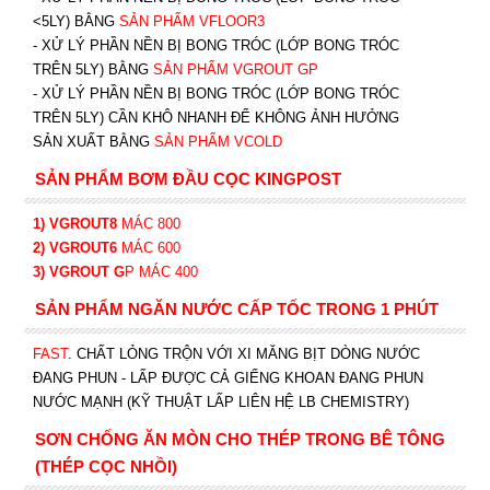
<5LY) BẰNG
SẢN PHẨM VFLOOR3
- XỬ LÝ PHẦN NỀN BỊ BONG TRÓC (LỚP BONG TRÓC
TRÊN 5LY) BẰNG
SẢN PHẨM VGROUT G
P
-
XỬ LÝ PHẦN NỀN BỊ BONG TRÓC (LỚP BONG TRÓC
TRÊN 5LY) CẦN KHÔ NHANH ĐỂ KHÔNG ẢNH HƯỞNG
SẢN XUẤT BẰNG
SẢN PHẨM VCOLD
SẢN PHẨM BƠM ĐẦU CỌC KINGPOST
1) VGROUT8
MÁC 800
2) VGROUT6
MÁC 600
3) VGROUT G
P
MÁC 400
SẢN PHẨM NGĂN NƯỚC CẤP TỐC TRONG 1 PHÚT
FAST
. CHẤT LỎNG TRỘN VỚI XI MĂNG BỊT DÒNG NƯỚC
ĐANG PHUN - LẤP ĐƯỢC CẢ GIẾNG KHOAN ĐANG PHUN
NƯỚC MẠNH (KỸ THUẬT LẤP LIÊN HỆ LB CHEMISTRY)
SƠN CHỐNG ĂN MÒN CHO THÉP TRONG BÊ TÔNG
(THÉP CỌC NHỒI)