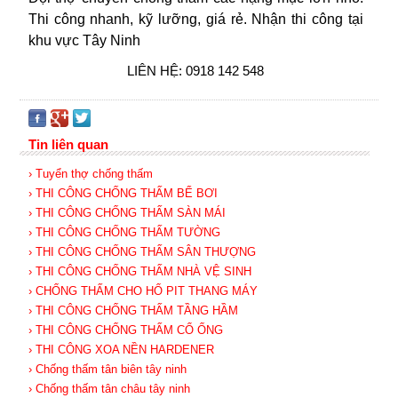
Thi công nhanh, kỹ lưỡng, giá rẻ. Nhận thi công tại
khu vực Tây Ninh
LIÊN HỆ: 0918 142 548
Tin liên quan
› Tuyển thợ chống thấm
› THI CÔNG CHỐNG THẤM BỂ BƠI
› THI CÔNG CHỐNG THẤM SÀN MÁI
› THI CÔNG CHỐNG THẤM TƯỜNG
› THI CÔNG CHỐNG THẤM SÂN THƯỢNG
› THI CÔNG CHỐNG THẤM NHÀ VỆ SINH
› CHỐNG THẤM CHO HỐ PIT THANG MÁY
› THI CÔNG CHỐNG THẤM TẦNG HẦM
› THI CÔNG CHỐNG THẤM CỔ ỐNG
› THI CÔNG XOA NỀN HARDENER
› Chống thấm tân biên tây ninh
› Chống thấm tân châu tây ninh