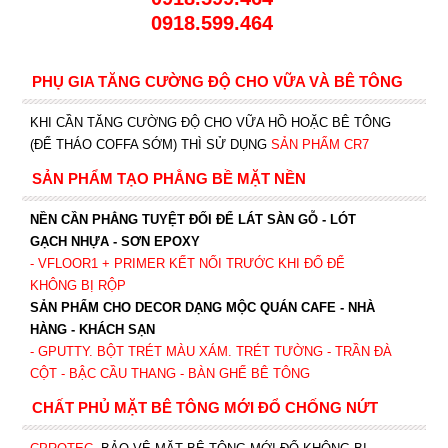
0918.599.464
PHỤ GIA TĂNG CƯỜNG ĐỘ CHO VỮA VÀ BÊ TÔNG
KHI CẦN TĂNG CƯỜNG ĐỘ CHO VỮA HỒ HOẶC BÊ TÔNG
(ĐỂ THÁO COFFA SỚM) THÌ SỬ DỤNG
SẢN PHẨM CR7
SẢN PHẨM TẠO PHẲNG BỀ MẶT NỀN
NỀN CẦN PHẲNG TUYỆT ĐỐI ĐỂ LÁT SÀN GỖ - LÓT
GẠCH NHỰA - SƠN EPOXY
- VFLOOR1
+ PRIMER KẾT NỐI TRƯỚC KHI ĐỔ ĐỂ
KHÔNG BỊ RỘP
SẢN PHẨM CHO DECOR DẠNG MỘC QUÁN CAFE - NHÀ
HÀNG - KHÁCH SẠN
- GPUTTY. BỘT TRÉT MÀU XÁM. TRÉT TƯỜNG - TRẦN ĐÀ
CỘT - BẬC CẦU THANG - BÀN GHẾ BÊ TÔNG
CHẤT PHỦ MẶT BÊ TÔNG MỚI ĐỔ CHỐNG NỨT