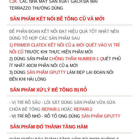
C2K
.
CÁC NHÀ MÁY SẢN XUẤT GẠCH ĐÁ MÀI
TERRAZZO THƯỜNG DÙNG
SẢN PHẨM KẾT NỐI BÊ TÔNG CŨ VÀ MỚI
ĐỂ PHÂN ĐOẠN KẾT NỐI ĐẠT HIỆU QUẢ TỐT NHẤT NÊN
DÙNG TỔ HỢP CÁC SẢN PHẨM SAU
1)
PRIMER CLATEX KẾT NỐI CŨ & MỚI QUÉT VÀO VỊ TRÍ
NỐI CŨ
TRƯỚC KHI T
HỰC HIỆN PHẦN MỚI
2) DÙNG SẢN PHẨM
CHỐNG THẤM NUMBER-1
Q
UÉT PHŨ
ÍT NHẤT 40CM PHẦN NỐI CŨ & MỚI
3) DÙNG
SẢN PHẨM GPUTTY
LÀM ĐẸP LẠI ĐOẠN NỐI
ĐẾN KHI HÀI LÒNG
SẢN PHẨM XỬ LÝ BÊ TÔNG BỊ RỖ
- VỊ TRÍ RỖ SÂU - LÒI SẮT DÙNG SẢN PHẨM VỮA SỬA
CHỮA BÊ TÔNG
REPAIR-1
HOẶC
REPAIR-2
- VỊ TRÍ RỖ NHỎ - RỖ TỔ ONG DÙNG
SẢN PHẨM GPUTTY
SẢN PHẨM ĐỔ THÀNH TẦNG HẦM