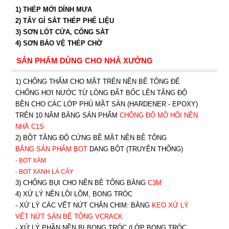
1) THÉP MỚI DÍNH MƯA
2) TẨY GỈ SẮT THÉP PHẾ LIỆU
3) SƠN LÓT CỬA, CỔNG SẮT
4) SƠN BẢO VỆ THÉP CHỜ
SẢN PHẨM DÙNG CHO NHÀ XƯỞNG
1) CHỐNG THẤM CHO MẶT TRÊN NỀN BÊ TÔNG ĐỂ
CHỐNG HƠI NƯỚC TỪ LÒNG ĐẤT BỐC LÊN TĂNG ĐỘ
BỀN CHO CÁC LỚP PHỦ MẶT SÀN (HARDENER - EPOXY)
TRÊN 10 NĂM BẰNG SẢN PHẨM
CHỐNG ĐỔ MỒ HÔI NỀN
NHÀ C1S
2) BỘT TĂNG ĐỘ CỨNG BỀ MẶT NỀN BÊ TÔNG
BẰNG SẢN PHẨM BOT
DẠNG BỘT (TRUYỀN THỐNG)
- BOT XÁM
- BOT XANH
LÁ CÂY
3) CHỐNG BỤI CHO NỀN BÊ TÔNG BẰNG
C3M
4) XỬ LÝ NỀN LỒI LÕM, BONG TRÓC
- XỬ LÝ CÁC VẾT NỨT CHÂN CHIM: BẰNG
K
EO XỬ LÝ
VẾT NỨT SÀN BÊ TÔNG VCRACK
- XỬ LÝ PHẦN NỀN BỊ BONG TRÓC (LỚP BONG TRÓC