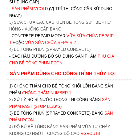
SỬ DỤNG GẤP)
- SẢN PHẨM VCOLD
(VỊ TRÍ THI CÔNG CẦN SỬ DỤNG
NGAY)
3) SỬA CHỮA CÁC CẤU KIỆN BÊ TÔNG SỨT BỂ - HƯ
HỎNG - XUỐNG CẤP BẰNG
-
CONCRETE REPAIR MOTAR
VỮA SỬA CHỮA REPAIR-
1
HOẶC
V
ỮA SỬA CHỮA REPAIR-2
4) BÊ TÔNG PHUN (SPRAYED CONCRETE)
- CÁC HẦM ĐƯỜNG BỘ SỬ DỤNG SẢN PHẨM
PHỤ GIA
CHO BÊ TÔNG PHUN PCON
SẢN PHẨM DÙNG CHO CÔNG TRÌNH THỦY LỢI
1) CHỐNG THẤM CHO BÊ TÔNG KHỐI LỚN BẰNG SẢN
PHẨM
CHỐNG THẤM NUMBER-1
2) XỬ LÝ RÒ RỈ NƯỚC TRONG THI CÔNG BẰNG
SẢN
PHẨM FAST (STOP LEAKS)
3) BÊ TÔNG PHUN (SPRAYED CONCRETE) BẰNG
SẢN
PHẨM PCON
4) ĐỔ BÙ BÊ TÔNG BẰNG SẢN PHẨM VỮA TỰ CHẢY -
KHÔNG CO NGÓT - CƯỜNG ĐỘ CAO
VGROUT8
-