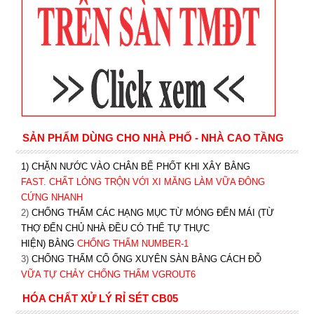
SẢN PHẨM DÙNG CHO NHÀ PHỐ - NHÀ CAO TẦNG
1) CHẶN NƯỚC VÀO CHÂN BỂ PHỐT KHI XÂY BẰNG
FAST. CHẤT LỎNG TRỘN VỚI XI MĂNG LÀM VỮA ĐÔNG
CỨNG NHANH
2)
CHỐNG THẤM CÁC HẠNG MỤC TỪ MÓNG ĐẾN MÁI (TỪ
THỢ ĐẾN CHỦ NHÀ ĐỀU CÓ THỂ TỰ THỰC
HIỆN) BẰNG
CHỐNG THẤM NUMBER-1
3)
CHỐNG THẤM CỔ ỐNG XUYÊN SÀN BẰNG CÁCH ĐỖ
VỮA TỰ CHẢY CHỐNG THẤM VGROUT6
HÓA CHẤT XỬ LÝ RỈ SÉT CB05