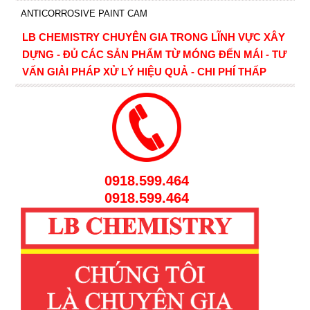
ANTICORROSIVE PAINT CAM
LB CHEMISTRY CHUYÊN GIA TRONG LĨNH VỰC XÂY
DỰNG - ĐỦ CÁC SẢN PHẨM TỪ MÓNG ĐẾN MÁI - TƯ
VẤN GIẢI PHÁP XỬ LÝ HIỆU QUẢ - CHI PHÍ THẤP
0918.599.464
0918.599.464