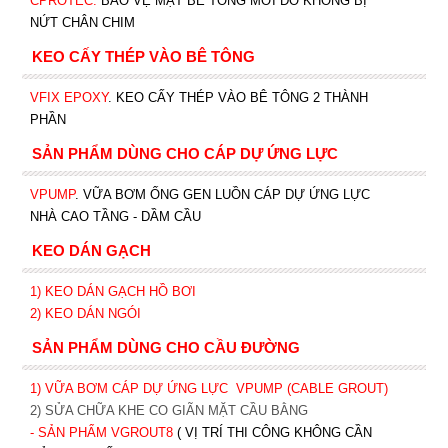
CPROTEC
.
BẢO VỆ MẶT BÊ TÔNG MỚI ĐỔ KHÔNG BỊ
NỨT CHÂN CHIM
KEO CẤY THÉP VÀO BÊ TÔNG
VFIX EPOXY
. KEO CẤY THÉP VÀO BÊ TÔNG 2 THÀNH
PHẦN
SẢN PHẨM DÙNG CHO CÁP DỰ ỨNG LỰC
VPUMP
. VỮA BƠM ỐNG GEN LUỒN CÁP DỰ ỨNG LỰC
NHÀ CAO TẦNG - DẦM CẦU
KEO DÁN GẠCH
1)
KEO DÁN GẠCH HỒ BƠI
2)
KEO DÁN NGÓI
SẢN PHẨM DÙNG CHO CẦU ĐƯỜNG
1) VỮA BƠM CÁP DỰ ỨNG LỰC
VPUMP (CABLE GROUT)
2) SỬA CHỮA KHE CO GIÃN MẶT CẦU BẰNG
- SẢN PHẨM VGROUT8
( VỊ TRÍ THI CÔNG KHÔNG CẦN