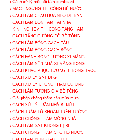
› Cách xử lý mối nối tấm cemboard
› MẠCH NGỪNG THI CÔNG BỂ NƯỚC
› CÁCH LÀM CHẬU HOA NHỎ ĐỂ BÀN
› CÁCH LÀM BỒN TẮM TẠI NHÀ
› KINH NGHIỆM THI CÔNG TẦNG HẦM
› CÁCH TĂNG CƯỜNG ĐỘ BÊ TÔNG
› CÁCH LÀM BÓNG GẠCH TÀU
› CÁCH LÀM BÓNG GẠCH BÔNG
› CÁCH ĐÁNH BÓNG TƯỜNG XI MĂNG
› CÁCH LÀM NỀN NHÀ XI MĂNG BÓNG
› CÁCH KHẮC PHỤC TƯỜNG BỊ BONG TRÓC
› CÁCH XỬ LÝ SẮT BỊ GỈ
› CÁCH XỬ LÝ CHỐNG THẤM CỔ ỐNG
› CÁCH LÀM TƯỜNG GIẢ BÊ TÔNG
› Giải pháp chống thấm sàn mùa mưa
› CÁCH XỬ LÝ TRẦN NHÀ BỊ NỨT
› CÁCH TRÁM LỖ KHOAN TRÊN TƯỜNG
› CÁCH CHỐNG THẤM MÓNG NHÀ
› CÁCH LÀM SẮT KHÔNG BỊ RỈ
› CÁCH CHỐNG THẤM CHO HỒ NƯỚC
› CÁCH LÀM BÓNG GẠCH ĐỎ