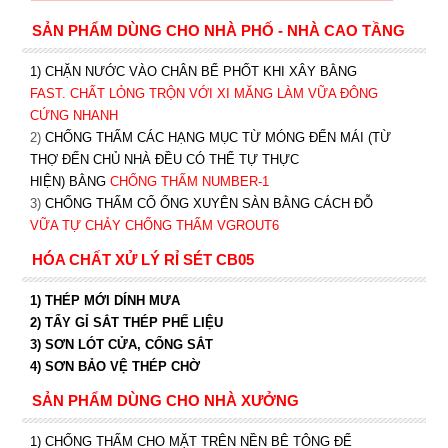
SẢN PHẨM DÙNG CHO NHÀ PHỐ - NHÀ CAO TẦNG
1) CHẶN NƯỚC VÀO CHÂN BỂ PHỐT KHI XÂY BẰNG
FAST. CHẤT LỎNG TRỘN VỚI XI MĂNG LÀM VỮA ĐÔNG
CỨNG NHANH
2)
CHỐNG THẤM CÁC HẠNG MỤC TỪ MÓNG ĐẾN MÁI (TỪ
THỢ ĐẾN CHỦ NHÀ ĐỀU CÓ THỂ TỰ THỰC
HIỆN) BẰNG
CHỐNG THẤM NUMBER-1
3)
CHỐNG THẤM CỔ ỐNG XUYÊN SÀN BẰNG CÁCH ĐỖ
VỮA TỰ CHẢY CHỐNG THẤM VGROUT6
HÓA CHẤT XỬ LÝ RỈ SÉT CB05
1) THÉP MỚI DÍNH MƯA
2) TẨY GỈ SẮT THÉP PHẾ LIỆU
3) SƠN LÓT CỬA, CỔNG SẮT
4) SƠN BẢO VỆ THÉP CHỜ
SẢN PHẨM DÙNG CHO NHÀ XƯỞNG
1) CHỐNG THẤM CHO MẶT TRÊN NỀN BÊ TÔNG ĐỂ