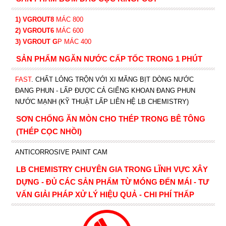
1) VGROUT8
MÁC 800
2) VGROUT6
MÁC 600
3) VGROUT G
P
MÁC 400
SẢN PHẨM NGĂN NƯỚC CẤP TỐC TRONG 1 PHÚT
FAST
. CHẤT LỎNG TRỘN VỚI XI MĂNG BỊT DÒNG NƯỚC
ĐANG PHUN - LẤP ĐƯỢC CẢ GIẾNG KHOAN ĐANG PHUN
NƯỚC MẠNH (KỸ THUẬT LẤP LIÊN HỆ LB CHEMISTRY)
SƠN CHỐNG ĂN MÒN CHO THÉP TRONG BÊ TÔNG
(THÉP CỌC NHỒI)
ANTICORROSIVE PAINT CAM
LB CHEMISTRY CHUYÊN GIA TRONG LĨNH VỰC XÂY
DỰNG - ĐỦ CÁC SẢN PHẨM TỪ MÓNG ĐẾN MÁI - TƯ
VẤN GIẢI PHÁP XỬ LÝ HIỆU QUẢ - CHI PHÍ THẤP