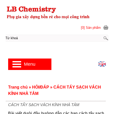
[0] Sản phẩm
Menu
Trang chủ
»
HỎI/ĐÁP
»
CÁCH TẨY SẠCH VÁCH
KÍNH NHÀ TẮM
CÁCH TẨY SẠCH VÁCH KÍNH NHÀ TẮM
Bài viết dưới đây hướng dẫn các bạn cách tẩy sạch