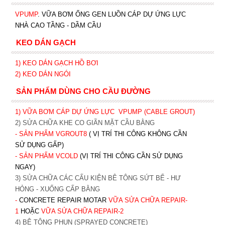
VPUMP
. VỮA BƠM ỐNG GEN LUỒN CÁP DỰ ỨNG LỰC
NHÀ CAO TẦNG - DẦM CẦU
KEO DÁN GẠCH
1)
KEO DÁN GẠCH HỒ BƠI
2)
KEO DÁN NGÓI
SẢN PHẨM DÙNG CHO CẦU ĐƯỜNG
1) VỮA BƠM CÁP DỰ ỨNG LỰC
VPUMP (CABLE GROUT)
2) SỬA CHỮA KHE CO GIÃN MẶT CẦU BẰNG
- SẢN PHẨM VGROUT8
( VỊ TRÍ THI CÔNG KHÔNG CẦN
SỬ DỤNG GẤP)
- SẢN PHẨM VCOLD
(VỊ TRÍ THI CÔNG CẦN SỬ DỤNG
NGAY)
3) SỬA CHỮA CÁC CẤU KIỆN BÊ TÔNG SỨT BỂ - HƯ
HỎNG - XUỐNG CẤP BẰNG
-
CONCRETE REPAIR MOTAR
VỮA SỬA CHỮA REPAIR-
1
HOẶC
V
ỮA SỬA CHỮA REPAIR-2
4) BÊ TÔNG PHUN (SPRAYED CONCRETE)