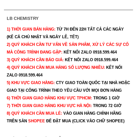
LB CHEMISTRY
1) THỜI GIAN BÁN HÀNG:
TỪ 7H ĐẾN 22H
TẤT CẢ CÁC NGÀY
(KỂ CẢ CHỦ NHẬT VÀ NGÀY LỄ, TẾT)
2) QUÝ KHÁCH CẦN TƯ VẤN VỀ SẢN PHẨM, XỬ LÝ CÁC SỰ CỐ
MÀ CÔNG TRÌNH ĐANG GẶP:
KẾT NỐI ZALO 0918.599.464
3) QUÝ
KHÁCH CẦN BÁO GIÁ:
KẾT NỐI ZALO 0918.599.464
4) QUÝ
KHÁCH CẦN MUA HÀNG SỐ LƯỢNG NHIỀU:
KẾT NỐI
ZALO 0918.599.464
5) KHU VỰC GIAO HÀNG:
CTY GIAO
TOÀN QUỐC TẠI NHÀ HOẶC
GIAO TẠI CÔNG TRÌNH THEO YÊU CẦU
VỚI MỌI ĐƠN HÀNG
6) THỜI GIAN GIAO HÀNG KHU VỰC TPHCM:
TRONG 1 GIỜ
7) THỜI GIAN GIAO HÀNG KHU VỰC HÀ NỘI:
TRONG 72 GIỜ
8) QUÝ
KHÁCH CẦN MUA LẺ:
VÀO GIAN HÀNG CHÍNH HÃNG
TRÊN SÀN
SHOPEE
ĐỂ ĐẶT MUA (CLICK VÀO CHỮ SHOPEE)