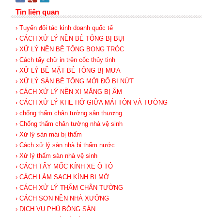
Tin liên quan
› Tuyển đối tác kinh doanh quốc tế
› CÁCH XỬ LÝ NỀN BÊ TÔNG BỊ BỤI
› XỬ LÝ NỀN BÊ TÔNG BONG TRÓC
› Cách tẩy chữ in trên cốc thủy tinh
› XỬ LÝ BỀ MẶT BÊ TÔNG BỊ MƯA
› XỬ LÝ SÀN BÊ TÔNG MỚI ĐỔ BỊ NỨT
› CÁCH XỬ LÝ NỀN XI MĂNG BỊ ẨM
› CÁCH XỬ LÝ KHE HỞ GIỮA MÁI TÔN VÀ TƯỜNG
› chống thấm chân tường sân thượng
› Chống thấm chân tường nhà vệ sinh
› Xử lý sàn mái bị thấm
› Cách xử lý sàn nhà bị thấm nước
› Xử lý thấm sàn nhà vệ sinh
› CÁCH TẨY MỐC KÍNH XE Ô TÔ
› CÁCH LÀM SẠCH KÍNH BỊ MỜ
› CÁCH XỬ LÝ THẤM CHÂN TƯỜNG
› CÁCH SƠN NỀN NHÀ XƯỞNG
› DỊCH VỤ PHỦ BÓNG SÀN