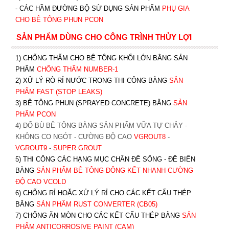
- CÁC HẦM ĐƯỜNG BỘ SỬ DỤNG SẢN PHẨM
PHỤ GIA
CHO BÊ TÔNG PHUN PCON
SẢN PHẨM DÙNG CHO CÔNG TRÌNH THỦY LỢI
1) CHỐNG THẤM CHO BÊ TÔNG KHỐI LỚN BẰNG SẢN
PHẨM
CHỐNG THẤM NUMBER-1
2) XỬ LÝ RÒ RỈ NƯỚC TRONG THI CÔNG BẰNG
SẢN
PHẨM FAST (STOP LEAKS)
3) BÊ TÔNG PHUN (SPRAYED CONCRETE) BẰNG
SẢN
PHẨM PCON
4) ĐỔ BÙ BÊ TÔNG BẰNG SẢN PHẨM VỮA TỰ CHẢY -
KHÔNG CO NGÓT - CƯỜNG ĐỘ CAO
VGROUT8
-
VGROUT9
-
SUPER GROUT
5) THI CÔNG CÁC HẠNG MỤC CHÂN ĐÊ SÔNG - ĐÊ BIỂN
BẰNG
SẢN PHẨM BÊ TÔNG ĐÔNG KẾT NHANH CƯỜNG
ĐỘ CAO VCOLD
6) CHỐNG RỈ HOẶC XỬ LÝ RỈ CHO CÁC KẾT CẤU THÉP
BẰNG
SẢN PHẨM RUST CONVERTER (CB05)
7) CHỐNG ĂN MÒN CHO CÁC KẾT CẤU THÉP BẰNG
SẢN
PHẨM ANTICORROSIVE PAINT (CAM)