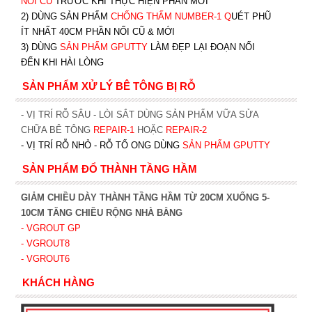
NỐI CŨ
TRƯỚC KHI T
HỰC HIỆN PHẦN MỚI
2) DÙNG SẢN PHẨM
CHỐNG THẤM NUMBER-1
Q
UÉT PHŨ
ÍT NHẤT 40CM PHẦN NỐI CŨ & MỚI
3) DÙNG
SẢN PHẨM GPUTTY
LÀM ĐẸP LẠI ĐOẠN NỐI
ĐẾN KHI HÀI LÒNG
SẢN PHẨM XỬ LÝ BÊ TÔNG BỊ RỖ
- VỊ TRÍ RỖ SÂU - LÒI SẮT DÙNG SẢN PHẨM VỮA SỬA
CHỮA BÊ TÔNG
REPAIR-1
HOẶC
REPAIR-2
- VỊ TRÍ RỖ NHỎ - RỖ TỔ ONG DÙNG
SẢN PHẨM GPUTTY
SẢN PHẨM ĐỔ THÀNH TẦNG HẦM
GIẢM CHIỀU DÀY THÀNH TẦNG HẦM TỪ 20CM XUỐNG 5-
10CM TĂNG CHIỀU RỘNG NHÀ BẰNG
- VGROUT G
P
- VGROUT8
- VGROUT6
KHÁCH HÀNG