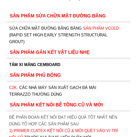
SẢN PHẨM SỬA CHỮA MẶT ĐƯỜNG BĂNG
SỬA CHỮA MẶT ĐƯỜNG BĂNG BẰNG
SẢN PHẨM VCOLD
(RAPID SET HIGH EARLY STRENGTH STRUCTURAL
GROUT)
SẢN PHẨM GẮN KẾT VẬT LIỆU NHẸ
TẤM XI MĂNG CEMBOARD
SẢN PHẨM PHỦ BÓNG
C2K
.
CÁC NHÀ MÁY SẢN XUẤT GẠCH ĐÁ MÀI
TERRAZZO THƯỜNG DÙNG
SẢN PHẨM KẾT NỐI BÊ TÔNG CŨ VÀ MỚI
ĐỂ PHÂN ĐOẠN KẾT NỐI ĐẠT HIỆU QUẢ TỐT NHẤT NÊN
DÙNG TỔ HỢP CÁC SẢN PHẨM SAU
1)
PRIMER CLATEX KẾT NỐI CŨ & MỚI QUÉT VÀO VỊ TRÍ