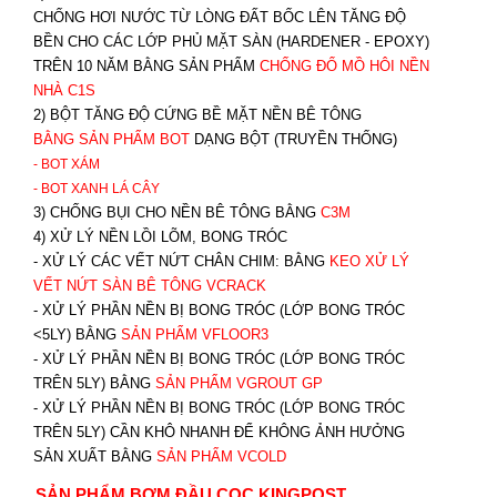
CHỐNG HƠI NƯỚC TỪ LÒNG ĐẤT BỐC LÊN TĂNG ĐỘ
BỀN CHO CÁC LỚP PHỦ MẶT SÀN (HARDENER - EPOXY)
TRÊN 10 NĂM BẰNG SẢN PHẨM
CHỐNG ĐỔ MỒ HÔI NỀN
NHÀ C1S
2) BỘT TĂNG ĐỘ CỨNG BỀ MẶT NỀN BÊ TÔNG
BẰNG SẢN PHẨM BOT
DẠNG BỘT (TRUYỀN THỐNG)
- BOT XÁM
- BOT XANH
LÁ CÂY
3) CHỐNG BỤI CHO NỀN BÊ TÔNG BẰNG
C3M
4) XỬ LÝ NỀN LỒI LÕM, BONG TRÓC
- XỬ LÝ CÁC VẾT NỨT CHÂN CHIM: BẰNG
K
EO XỬ LÝ
VẾT NỨT SÀN BÊ TÔNG VCRACK
- XỬ LÝ PHẦN NỀN BỊ BONG TRÓC (LỚP BONG TRÓC
<5LY) BẰNG
SẢN PHẨM VFLOOR3
- XỬ LÝ PHẦN NỀN BỊ BONG TRÓC (LỚP BONG TRÓC
TRÊN 5LY) BẰNG
SẢN PHẨM VGROUT G
P
-
XỬ LÝ PHẦN NỀN BỊ BONG TRÓC (LỚP BONG TRÓC
TRÊN 5LY) CẦN KHÔ NHANH ĐỂ KHÔNG ẢNH HƯỞNG
SẢN XUẤT BẰNG
SẢN PHẨM VCOLD
SẢN PHẨM BƠM ĐẦU CỌC KINGPOST