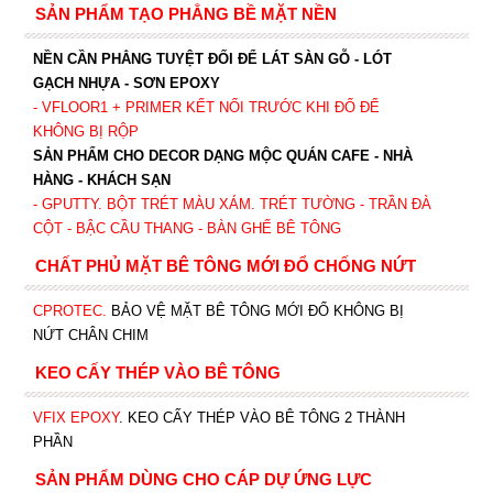
SẢN PHẨM TẠO PHẲNG BỀ MẶT NỀN
NỀN CẦN PHẲNG TUYỆT ĐỐI ĐỂ LÁT SÀN GỖ - LÓT
GẠCH NHỰA - SƠN EPOXY
- VFLOOR1
+ PRIMER KẾT NỐI TRƯỚC KHI ĐỔ ĐỂ
KHÔNG BỊ RỘP
SẢN PHẨM CHO DECOR DẠNG MỘC QUÁN CAFE - NHÀ
HÀNG - KHÁCH SẠN
- GPUTTY. BỘT TRÉT MÀU XÁM. TRÉT TƯỜNG - TRẦN ĐÀ
CỘT - BẬC CẦU THANG - BÀN GHẾ BÊ TÔNG
CHẤT PHỦ MẶT BÊ TÔNG MỚI ĐỔ CHỐNG NỨT
CPROTEC
.
BẢO VỆ MẶT BÊ TÔNG MỚI ĐỔ KHÔNG BỊ
NỨT CHÂN CHIM
KEO CẤY THÉP VÀO BÊ TÔNG
VFIX EPOXY
. KEO CẤY THÉP VÀO BÊ TÔNG 2 THÀNH
PHẦN
SẢN PHẨM DÙNG CHO CÁP DỰ ỨNG LỰC