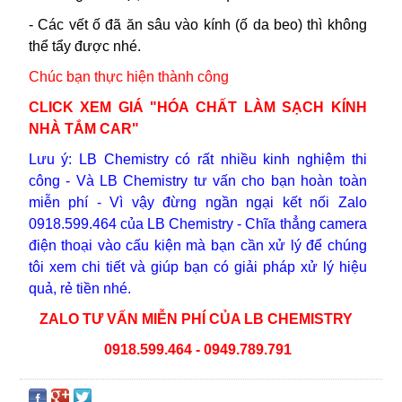
- Các vết ố đã ăn sâu vào kính (ố da beo) thì không
thể tẩy được nhé.
Chúc bạn thực hiện thành công
CLICK XEM GIÁ "HÓA CHẤT LÀM SẠCH KÍNH
NHÀ TẮM CAR"
Lưu ý:
LB Chemistry có rất nhiều kinh nghiệm thi
công - Và
LB Chemistry
tư vấn cho bạn hoàn toàn
miễn phí - Vì vậy đừng ngần ngại kết nối Zalo
0918.599.464 của LB Chemistry - Chĩa thẳng camera
điện thoại vào cấu kiện mà bạn cần xử lý để chúng
tôi xem chi tiết và giúp bạn có giải pháp xử lý hiệu
quả, rẻ tiền nhé.
ZALO TƯ VẤN MIỄN PHÍ CỦA LB CHEMISTRY
0918.599.464 -
0949.789.791