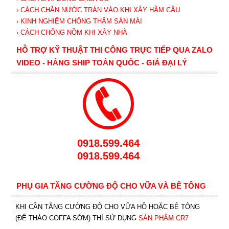
› CÁCH CHẶN NƯỚC TRÀN VÀO KHI XÂY HẦM CẦU
› KINH NGHIỆM CHỐNG THẤM SÀN MÁI
› CÁCH CHỐNG NỒM KHI XÂY NHÀ
HỖ TRỢ KỸ THUẬT THI CÔNG TRỰC TIẾP QUA ZALO
VIDEO - HÀNG SHIP TOÀN QUỐC - GIÁ ĐẠI LÝ
0918.599.464
0918.599.464
PHỤ GIA TĂNG CƯỜNG ĐỘ CHO VỮA VÀ BÊ TÔNG
KHI CẦN TĂNG CƯỜNG ĐỘ CHO VỮA HỒ HOẶC BÊ TÔNG
(ĐỂ THÁO COFFA SỚM) THÌ SỬ DỤNG
SẢN PHẨM CR7