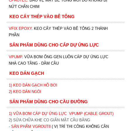
CPROTEC
.
BẢO VỆ MẶT BÊ TÔNG MỚI ĐỔ KHÔNG BỊ
NỨT CHÂN CHIM
KEO CẤY THÉP VÀO BÊ TÔNG
VFIX EPOXY
. KEO CẤY THÉP VÀO BÊ TÔNG 2 THÀNH
PHẦN
SẢN PHẨM DÙNG CHO CÁP DỰ ỨNG LỰC
VPUMP
. VỮA BƠM ỐNG GEN LUỒN CÁP DỰ ỨNG LỰC
NHÀ CAO TẦNG - DẦM CẦU
KEO DÁN GẠCH
1)
KEO DÁN GẠCH HỒ BƠI
2)
KEO DÁN NGÓI
SẢN PHẨM DÙNG CHO CẦU ĐƯỜNG
1) VỮA BƠM CÁP DỰ ỨNG LỰC
VPUMP (CABLE GROUT)
2) SỬA CHỮA KHE CO GIÃN MẶT CẦU BẰNG
- SẢN PHẨM VGROUT8
( VỊ TRÍ THI CÔNG KHÔNG CẦN