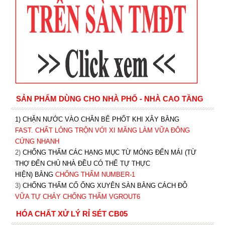
SẢN PHẨM DÙNG CHO NHÀ PHỐ - NHÀ CAO TẦNG
1) CHẶN NƯỚC VÀO CHÂN BỂ PHỐT KHI XÂY BẰNG
FAST. CHẤT LỎNG TRỘN VỚI XI MĂNG LÀM VỮA ĐÔNG
CỨNG NHANH
2)
CHỐNG THẤM CÁC HẠNG MỤC TỪ MÓNG ĐẾN MÁI (TỪ
THỢ ĐẾN CHỦ NHÀ ĐỀU CÓ THỂ TỰ THỰC
HIỆN) BẰNG
CHỐNG THẤM NUMBER-1
3)
CHỐNG THẤM CỔ ỐNG XUYÊN SÀN BẰNG CÁCH ĐỖ
VỮA TỰ CHẢY CHỐNG THẤM VGROUT6
HÓA CHẤT XỬ LÝ RỈ SÉT CB05