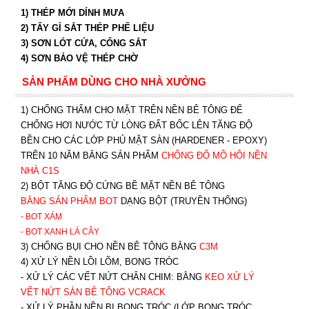
1) THÉP MỚI DÍNH MƯA
2) TẨY GỈ SẮT THÉP PHẾ LIỆU
3) SƠN LÓT CỬA, CỔNG SẮT
4) SƠN BẢO VỆ THÉP CHỜ
SẢN PHẨM DÙNG CHO NHÀ XƯỞNG
1) CHỐNG THẤM CHO MẶT TRÊN NỀN BÊ TÔNG ĐỂ
CHỐNG HƠI NƯỚC TỪ LÒNG ĐẤT BỐC LÊN TĂNG ĐỘ
BỀN CHO CÁC LỚP PHỦ MẶT SÀN (HARDENER - EPOXY)
TRÊN 10 NĂM BẰNG SẢN PHẨM
CHỐNG ĐỔ MỒ HÔI NỀN
NHÀ C1S
2) BỘT TĂNG ĐỘ CỨNG BỀ MẶT NỀN BÊ TÔNG
BẰNG SẢN PHẨM BOT
DẠNG BỘT (TRUYỀN THỐNG)
- BOT XÁM
- BOT XANH
LÁ CÂY
3) CHỐNG BỤI CHO NỀN BÊ TÔNG BẰNG
C3M
4) XỬ LÝ NỀN LỒI LÕM, BONG TRÓC
- XỬ LÝ CÁC VẾT NỨT CHÂN CHIM: BẰNG
K
EO XỬ LÝ
VẾT NỨT SÀN BÊ TÔNG VCRACK
- XỬ LÝ PHẦN NỀN BỊ BONG TRÓC (LỚP BONG TRÓC