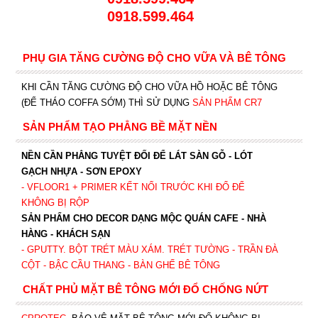
0918.599.464
PHỤ GIA TĂNG CƯỜNG ĐỘ CHO VỮA VÀ BÊ TÔNG
KHI CẦN TĂNG CƯỜNG ĐỘ CHO VỮA HỒ HOẶC BÊ TÔNG
(ĐỂ THÁO COFFA SỚM) THÌ SỬ DỤNG
SẢN PHẨM CR7
SẢN PHẨM TẠO PHẲNG BỀ MẶT NỀN
NỀN CẦN PHẲNG TUYỆT ĐỐI ĐỂ LÁT SÀN GỖ - LÓT
GẠCH NHỰA - SƠN EPOXY
- VFLOOR1
+ PRIMER KẾT NỐI TRƯỚC KHI ĐỔ ĐỂ
KHÔNG BỊ RỘP
SẢN PHẨM CHO DECOR DẠNG MỘC QUÁN CAFE - NHÀ
HÀNG - KHÁCH SẠN
- GPUTTY. BỘT TRÉT MÀU XÁM. TRÉT TƯỜNG - TRẦN ĐÀ
CỘT - BẬC CẦU THANG - BÀN GHẾ BÊ TÔNG
CHẤT PHỦ MẶT BÊ TÔNG MỚI ĐỔ CHỐNG NỨT