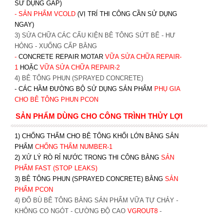
SỬ DỤNG GẤP)
- SẢN PHẨM VCOLD
(VỊ TRÍ THI CÔNG CẦN SỬ DỤNG
NGAY)
3) SỬA CHỮA CÁC CẤU KIỆN BÊ TÔNG SỨT BỂ - HƯ
HỎNG - XUỐNG CẤP BẰNG
-
CONCRETE REPAIR MOTAR
VỮA SỬA CHỮA REPAIR-
1
HOẶC
V
ỮA SỬA CHỮA REPAIR-2
4) BÊ TÔNG PHUN (SPRAYED CONCRETE)
- CÁC HẦM ĐƯỜNG BỘ SỬ DỤNG SẢN PHẨM
PHỤ GIA
CHO BÊ TÔNG PHUN PCON
SẢN PHẨM DÙNG CHO CÔNG TRÌNH THỦY LỢI
1) CHỐNG THẤM CHO BÊ TÔNG KHỐI LỚN BẰNG SẢN
PHẨM
CHỐNG THẤM NUMBER-1
2) XỬ LÝ RÒ RỈ NƯỚC TRONG THI CÔNG BẰNG
SẢN
PHẨM FAST (STOP LEAKS)
3) BÊ TÔNG PHUN (SPRAYED CONCRETE) BẰNG
SẢN
PHẨM PCON
4) ĐỔ BÙ BÊ TÔNG BẰNG SẢN PHẨM VỮA TỰ CHẢY -
KHÔNG CO NGÓT - CƯỜNG ĐỘ CAO
VGROUT8
-