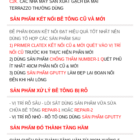
C2K
.
CÁC NHÀ MÁY SẢN XUẤT GẠCH ĐÁ MÀI
TERRAZZO THƯỜNG DÙNG
SẢN PHẨM KẾT NỐI BÊ TÔNG CŨ VÀ MỚI
ĐỂ PHÂN ĐOẠN KẾT NỐI ĐẠT HIỆU QUẢ TỐT NHẤT NÊN
DÙNG TỔ HỢP CÁC SẢN PHẨM SAU
1)
PRIMER CLATEX KẾT NỐI CŨ & MỚI QUÉT VÀO VỊ TRÍ
NỐI CŨ
TRƯỚC KHI T
HỰC HIỆN PHẦN MỚI
2) DÙNG SẢN PHẨM
CHỐNG THẤM NUMBER-1
Q
UÉT PHŨ
ÍT NHẤT 40CM PHẦN NỐI CŨ & MỚI
3) DÙNG
SẢN PHẨM GPUTTY
LÀM ĐẸP LẠI ĐOẠN NỐI
ĐẾN KHI HÀI LÒNG
SẢN PHẨM XỬ LÝ BÊ TÔNG BỊ RỖ
- VỊ TRÍ RỖ SÂU - LÒI SẮT DÙNG SẢN PHẨM VỮA SỬA
CHỮA BÊ TÔNG
REPAIR-1
HOẶC
REPAIR-2
- VỊ TRÍ RỖ NHỎ - RỖ TỔ ONG DÙNG
SẢN PHẨM GPUTTY
SẢN PHẨM ĐỔ THÀNH TẦNG HẦM