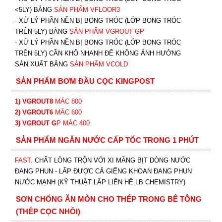
<5LY) BẰNG
SẢN PHẨM VFLOOR3
- XỬ LÝ PHẦN NỀN BỊ BONG TRÓC (LỚP BONG TRÓC
TRÊN 5LY) BẰNG
SẢN PHẨM VGROUT G
P
-
XỬ LÝ PHẦN NỀN BỊ BONG TRÓC (LỚP BONG TRÓC
TRÊN 5LY) CẦN KHÔ NHANH ĐỂ KHÔNG ẢNH HƯỞNG
SẢN XUẤT BẰNG
SẢN PHẨM VCOLD
SẢN PHẨM BƠM ĐẦU CỌC KINGPOST
1) VGROUT8
MÁC 800
2) VGROUT6
MÁC 600
3) VGROUT G
P
MÁC 400
SẢN PHẨM NGĂN NƯỚC CẤP TỐC TRONG 1 PHÚT
FAST
. CHẤT LỎNG TRỘN VỚI XI MĂNG BỊT DÒNG NƯỚC
ĐANG PHUN - LẤP ĐƯỢC CẢ GIẾNG KHOAN ĐANG PHUN
NƯỚC MẠNH (KỸ THUẬT LẤP LIÊN HỆ LB CHEMISTRY)
SƠN CHỐNG ĂN MÒN CHO THÉP TRONG BÊ TÔNG
(THÉP CỌC NHỒI)