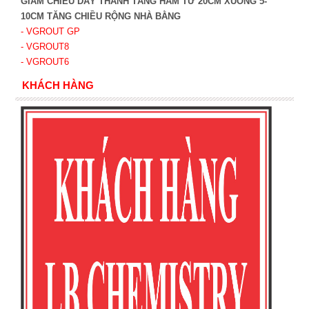
GIẢM CHIỀU DÀY THÀNH TẦNG HẦM TỪ 20CM XUỐNG 5-
10CM TĂNG CHIỀU RỘNG NHÀ BẰNG
- VGROUT G
P
- VGROUT8
- VGROUT6
KHÁCH HÀNG