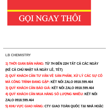
LB CHEMISTRY
1) THỜI GIAN BÁN HÀNG:
TỪ 7H ĐẾN 22H
TẤT CẢ CÁC NGÀY
(KỂ CẢ CHỦ NHẬT VÀ NGÀY LỄ, TẾT)
2) QUÝ KHÁCH CẦN TƯ VẤN VỀ SẢN PHẨM, XỬ LÝ CÁC SỰ CỐ
MÀ CÔNG TRÌNH ĐANG GẶP:
KẾT NỐI ZALO 0918.599.464
3) QUÝ
KHÁCH CẦN BÁO GIÁ:
KẾT NỐI ZALO 0918.599.464
4) QUÝ
KHÁCH CẦN MUA HÀNG SỐ LƯỢNG NHIỀU:
KẾT NỐI
ZALO 0918.599.464
5) KHU VỰC GIAO HÀNG:
CTY GIAO
TOÀN QUỐC TẠI NHÀ HOẶC