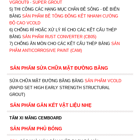
VGROUT9
-
SUPER GROUT
5) THI CÔNG CÁC HẠNG MỤC CHÂN ĐÊ SÔNG - ĐÊ BIỂN
BẰNG
SẢN PHẨM BÊ TÔNG ĐÔNG KẾT NHANH CƯỜNG
ĐỘ CAO VCOLD
6) CHỐNG RỈ HOẶC XỬ LÝ RỈ CHO CÁC KẾT CẤU THÉP
BẰNG
SẢN PHẨM RUST CONVERTER (CB05)
7) CHỐNG ĂN MÒN CHO CÁC KẾT CẤU THÉP BẰNG
SẢN
PHẨM ANTICORROSIVE PAINT (CAM)
SẢN PHẨM SỬA CHỮA MẶT ĐƯỜNG BĂNG
SỬA CHỮA MẶT ĐƯỜNG BĂNG BẰNG
SẢN PHẨM VCOLD
(RAPID SET HIGH EARLY STRENGTH STRUCTURAL
GROUT)
SẢN PHẨM GẮN KẾT VẬT LIỆU NHẸ
TẤM XI MĂNG CEMBOARD
SẢN PHẨM PHỦ BÓNG