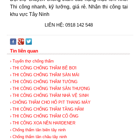
Thi công nhanh, kỹ lưỡng, giá rẻ. Nhận thi công tại
khu vực Tây Ninh
LIÊN HỆ: 0918 142 548
Tin liên quan
› Tuyển thợ chống thấm
› THI CÔNG CHỐNG THẤM BỂ BƠI
› THI CÔNG CHỐNG THẤM SÀN MÁI
› THI CÔNG CHỐNG THẤM TƯỜNG
› THI CÔNG CHỐNG THẤM SÂN THƯỢNG
› THI CÔNG CHỐNG THẤM NHÀ VỆ SINH
› CHỐNG THẤM CHO HỐ PIT THANG MÁY
› THI CÔNG CHỐNG THẤM TẦNG HẦM
› THI CÔNG CHỐNG THẤM CỔ ỐNG
› THI CÔNG XOA NỀN HARDENER
› Chống thấm tân biên tây ninh
› Chống thấm tân châu tây ninh