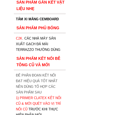
SẢN PHẨM GẮN KẾT VẬT
LIỆU NHẸ
TẤM XI MĂNG CEMBOARD
SẢN PHẨM PHỦ BÓNG
C2K
.
CÁC NHÀ MÁY SẢN
XUẤT GẠCH ĐÁ MÀI
TERRAZZO THƯỜNG DÙNG
SẢN PHẨM KẾT NỐI BÊ
TÔNG CŨ VÀ MỚI
ĐỂ PHÂN ĐOẠN KẾT NỐI
ĐẠT HIỆU QUẢ TỐT NHẤT
NÊN DÙNG TỔ HỢP CÁC
SẢN PHẨM SAU
1)
PRIMER CLATEX KẾT NỐI
CŨ & MỚI QUÉT VÀO VỊ TRÍ
NỐI CŨ
TRƯỚC KHI T
HỰC
HIỆN PHẦN MỚI