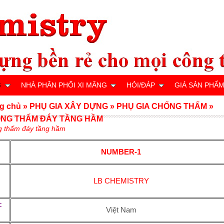
G
NHÀ PHÂN PHỐI XI MĂNG
HỎI/ĐÁP
GIÁ SẢN PHẨ
g chủ
»
PHỤ GIA XÂY DỰNG
»
PHỤ GIA CHỐNG THẤM
»
NG THẤM ĐÁY TẦNG HẦM
g thấm đáy tầng hầm
NUMBER-1
u
LB CHEMISTRY
c
Việt Nam