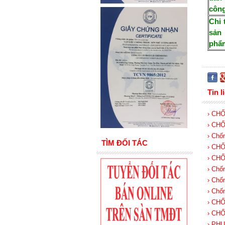
côn
Chi 
sản
phẩ
Tin l
› CH
› CH
› Chố
TÌM ĐỐI TÁC
› CH
› CH
› Chố
› Chố
› Chố
› CH
› CH
› PH