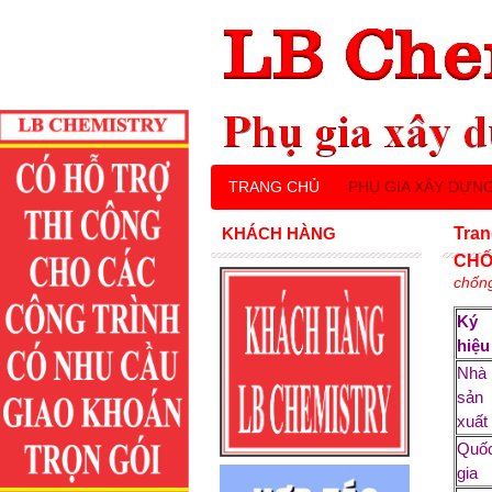
TRANG CHỦ
PHỤ GIA XÂY DỰN
KHÁCH HÀNG
Tran
CHỐ
chốn
Ký
hiệ
Nhà
sản
xuất
Quố
gia