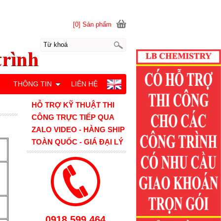
[0] Sản phẩm
M
THÔNG TIN
LIÊN HỆ
HỖ TRỢ KỸ THUẬT THI
CÔNG TRỰC TIẾP QUA
ZALO VIDEO - HÀNG SHIP
TOÀN QUỐC - GIÁ ĐẠI LÝ
0918.599.464