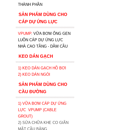
THÀNH PHẦN
SẢN PHẨM DÙNG CHO
CÁP DỰ ỨNG LỰC
VPUMP
. VỮA BƠM ỐNG GEN
LUỒN CÁP DỰ ỨNG LỰC
NHÀ CAO TẦNG - DẦM CẦU
KEO DÁN GẠCH
1)
KEO DÁN GẠCH HỒ BƠI
2)
KEO DÁN NGÓI
SẢN PHẨM DÙNG CHO
CẦU ĐƯỜNG
1) VỮA BƠM CÁP DỰ ỨNG
LỰC
VPUMP (CABLE
GROUT)
2) SỬA CHỮA KHE CO GIÃN
MẶT CẦU BẰNG