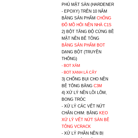
PHỦ MẶT SÀN (HARDENER
- EPOXY) TRÊN 10 NĂM
BẰNG SẢN PHẨM
CHỐNG
ĐỔ MỒ HÔI NỀN NHÀ C1S
2) BỘT TĂNG ĐỘ CỨNG BỀ
MẶT NỀN BÊ TÔNG
BẰNG SẢN PHẨM BOT
DẠNG BỘT (TRUYỀN
THỐNG)
- BOT XÁM
- BOT XANH
LÁ CÂY
3) CHỐNG BỤI CHO NỀN
BÊ TÔNG BẰNG
C3M
4) XỬ LÝ NỀN LỒI LÕM,
BONG TRÓC
- XỬ LÝ CÁC VẾT NỨT
CHÂN CHIM: BẰNG
K
EO
XỬ LÝ VẾT NỨT SÀN BÊ
TÔNG VCRACK
- XỬ LÝ PHẦN NỀN BỊ