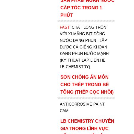
SẢN PHẨM NGĂN NƯỚC
CẤP TỐC TRONG 1
PHÚT
FAST
. CHẤT LỎNG TRỘN
VỚI XI MĂNG BỊT DÒNG
NƯỚC ĐANG PHUN - LẤP
ĐƯỢC CẢ GIẾNG KHOAN
ĐANG PHUN NƯỚC MẠNH
(KỸ THUẬT LẤP LIÊN HỆ
LB CHEMISTRY)
SƠN CHỐNG ĂN MÒN
CHO THÉP TRONG BÊ
TÔNG (THÉP CỌC NHỒI)
ANTICORROSIVE PAINT
CAM
LB CHEMISTRY CHUYÊN
GIA TRONG LĨNH VỰC