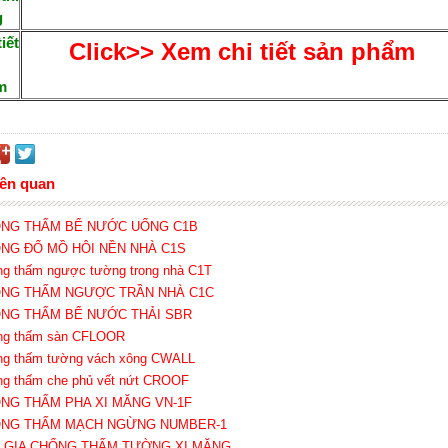
g
tiết
Click>> Xem chi tiết sản phẩm
m
iên quan
ỐNG THẤM BỂ NƯỚC UỐNG C1B
ỐNG ĐỔ MỒ HÔI NỀN NHÀ C1S
ng thấm ngược tường trong nhà C1T
ỐNG THẤM NGƯỢC TRẦN NHÀ C1C
ỐNG THẤM BỂ NƯỚC THẢI SBR
ng thấm sàn CFLOOR
ng thấm tường vách xông CWALL
ng thấm che phủ vết nứt CROOF
ỐNG THẤM PHA XI MĂNG VN-1F
ỐNG THẤM MẠCH NGỪNG NUMBER-1
Ụ GIA CHỐNG THẤM TƯỜNG XI MĂNG