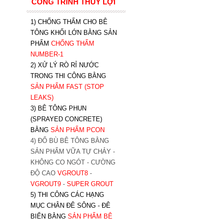
CÔNG TRÌNH THỦY LỢI
1) CHỐNG THẤM CHO BÊ
TÔNG KHỐI LỚN BẰNG SẢN
PHẨM
CHỐNG THẤM
NUMBER-1
2) XỬ LÝ RÒ RỈ NƯỚC
TRONG THI CÔNG BẰNG
SẢN PHẨM FAST (STOP
LEAKS)
3) BÊ TÔNG PHUN
(SPRAYED CONCRETE)
BẰNG
SẢN PHẨM PCON
4) ĐỔ BÙ BÊ TÔNG BẰNG
SẢN PHẨM VỮA TỰ CHẢY -
KHÔNG CO NGÓT - CƯỜNG
ĐỘ CAO
VGROUT8
-
VGROUT9
-
SUPER GROUT
5) THI CÔNG CÁC HẠNG
MỤC CHÂN ĐÊ SÔNG - ĐÊ
BIỂN BẰNG
SẢN PHẨM BÊ