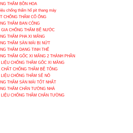
ỐNG THẤM BỒN HOA
 liệu chống thấm hố pit thang máy
ẤT CHỐNG THẤM CỔ ỐNG
ỐNG THẤM BAN CÔNG
Ụ GIA CHỐNG THẤM BỂ NƯỚC
ỐNG THẤM PHA XI MĂNG
ỐNG THẤM SÀN MÁI BỊ NỨT
ỐNG THẤM DẠNG TINH THỂ
ỐNG THẤM GỐC XI MĂNG 2 THÀNH PHẦN
T LIỆU CHỐNG THẤM GỐC XI MĂNG
A CHẤT CHỐNG THẤM BÊ TÔNG
T LIỆU CHỐNG THẤM SÊ NÔ
ỐNG THẤM SÀN MÁI TỐT NHẤT
ỐNG THẤM CHÂN TƯỜNG NHÀ
T LIỆU CHỐNG THẤM CHÂN TƯỜNG