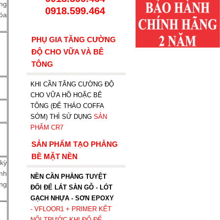
ng
0918.599.464
hóa
PHỤ GIA TĂNG CƯỜNG
ĐỘ CHO VỮA VÀ BÊ
TÔNG
KHI CẦN TĂNG CƯỜNG ĐỘ
CHO VỮA HỒ HOẶC BÊ
TÔNG (ĐỂ THÁO COFFA
SỚM) THÌ SỬ DỤNG
SẢN
PHẨM CR7
SẢN PHẨM TẠO PHẲNG
BỀ MẶT NỀN
 kỳ
inh
NỀN CẦN PHẲNG TUYỆT
ông
ĐỐI ĐỂ LÁT SÀN GỖ - LÓT
GẠCH NHỰA - SƠN EPOXY
- VFLOOR1
+ PRIMER KẾT
NỐI TRƯỚC KHI ĐỔ ĐỂ