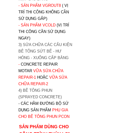
- SẢN PHẨM VGROUT8
( VỊ
TRÍ THI CÔNG KHÔNG CẦN
SỬ DỤNG GẤP)
- SẢN PHẨM VCOLD
(VỊ TRÍ
THI CÔNG CẦN SỬ DỤNG
NGAY)
3) SỬA CHỮA CÁC CẤU KIỆN
BÊ TÔNG SỨT BỂ - HƯ
HỎNG - XUỐNG CẤP BẰNG
-
CONCRETE REPAIR
MOTAR
VỮA SỬA CHỮA
REPAIR-1
HOẶC
V
ỮA SỬA
CHỮA REPAIR-2
4) BÊ TÔNG PHUN
(SPRAYED CONCRETE)
- CÁC HẦM ĐƯỜNG BỘ SỬ
DỤNG SẢN PHẨM
PHỤ GIA
CHO BÊ TÔNG PHUN PCON
SẢN PHẨM DÙNG CHO