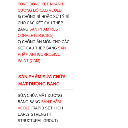
TÔNG ĐÔNG KẾT NHANH
CƯỜNG ĐỘ CAO VCOLD
6) CHỐNG RỈ HOẶC XỬ LÝ RỈ
CHO CÁC KẾT CẤU THÉP
BẰNG
SẢN PHẨM RUST
CONVERTER (CB05)
7) CHỐNG ĂN MÒN CHO CÁC
KẾT CẤU THÉP BẰNG
SẢN
PHẨM ANTICORROSIVE
PAINT (CAM)
SẢN PHẨM SỬA CHỮA
MẶT ĐƯỜNG BĂNG
SỬA CHỮA MẶT ĐƯỜNG
BĂNG BẰNG
SẢN PHẨM
VCOLD
(RAPID SET HIGH
EARLY STRENGTH
STRUCTURAL GROUT)