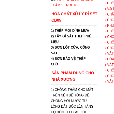
› CH
THẤM VGROUT6
› Vật
HÓA CHẤT XỬ LÝ RỈ SÉT
› CH
CB05
› CH
› PH
1) THÉP MỚI DÍNH MƯA
› CH
2) TẨY GỈ SẮT THÉP PHẾ
› CH
LIỆU
› CH
3) SƠN LÓT CỬA, CỔNG
› CH
SẮT
› VẬ
4) SƠN BẢO VỆ THÉP
› HÓ
CHỜ
› VẬ
› CH
SẢN PHẨM DÙNG CHO
› CH
NHÀ XƯỞNG
› VẬ
1) CHỐNG THẤM CHO MẶT
TRÊN NỀN BÊ TÔNG ĐỂ
CHỐNG HƠI NƯỚC TỪ
LÒNG ĐẤT BỐC LÊN TĂNG
ĐỘ BỀN CHO CÁC LỚP