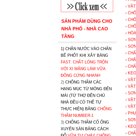
› VẬ
› CH
› CH
SẢN PHẨM DÙNG CHO
› CH
NHÀ PHỐ - NHÀ CAO
› HÓ
TẦNG
› SƠ
› SƠ
1) CHẶN NƯỚC VÀO CHÂN
› CH
BỂ PHỐT KHI XÂY BẰNG
› CH
FAST. CHẤT LỎNG TRỘN
› CH
VỚI XI MĂNG LÀM VỮA
› KE
ĐÔNG CỨNG NHANH
› VẬ
2)
CHỐNG THẤM CÁC
› VẬ
HẠNG MỤC TỪ MÓNG ĐẾN
› SƠ
MÁI (TỪ THỢ ĐẾN CHỦ
› VẬ
NHÀ ĐỀU CÓ THỂ TỰ
› VẬ
THỰC HIỆN) BẰNG
CHỐNG
› PH
THẤM NUMBER-1
› SƠ
3)
CHỐNG THẤM CỔ ỐNG
› KE
XUYÊN SÀN BẰNG CÁCH
› CH
ĐỖ
VỮA TỰ CHẢY CHỐNG