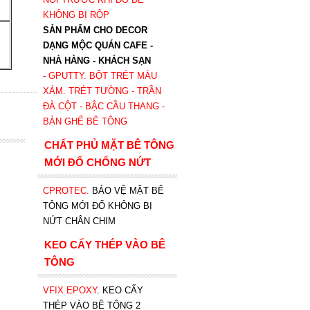
KHÔNG BỊ RỘP
SẢN PHẨM CHO DECOR
DẠNG MỘC QUÁN CAFE -
NHÀ HÀNG - KHÁCH SẠN
- GPUTTY. BỘT TRÉT MÀU
XÁM. TRÉT TƯỜNG - TRẦN
ĐÀ CỘT - BẬC CẦU THANG -
BÀN GHẾ BÊ TÔNG
CHẤT PHỦ MẶT BÊ TÔNG
MỚI ĐỔ CHỐNG NỨT
CPROTEC
.
BẢO VỆ MẶT BÊ
TÔNG MỚI ĐỔ KHÔNG BỊ
NỨT CHÂN CHIM
KEO CẤY THÉP VÀO BÊ
TÔNG
VFIX EPOXY
. KEO CẤY
THÉP VÀO BÊ TÔNG 2