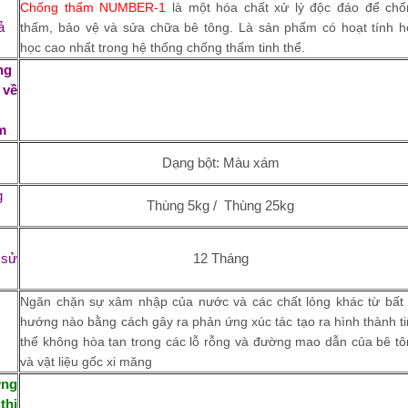
Chống thấm NUMBER-1
là một hóa chất xử lý độc đáo để chố
ả
thấm, bảo vệ và sửa chữa bê tông. Là sản phẩm có hoạt tính 
học cao nhất trong hệ thống chống thấm tinh thể.
ng
 về
m
Dạng bột: Màu xám
g
Thùng 5kg / Thùng 25kg
 sử
12 Tháng
g
Ngăn chặn sự xâm nhập của nước và các chất lỏng khác từ bất
hướng nào bằng cách gây ra phản ứng xúc tác tạo ra hình thành t
g
thể không hòa tan trong các lỗ rỗng và đường mao dẫn của bê t
và vật liệu gốc xi măng
ng
thi