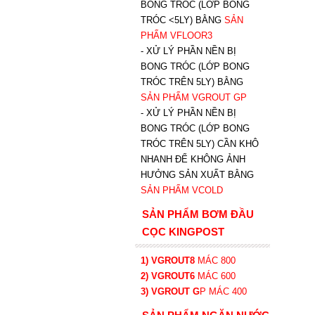
BONG TRÓC (LỚP BONG
TRÓC <5LY) BẰNG
SẢN
PHẨM VFLOOR3
- XỬ LÝ PHẦN NỀN BỊ
BONG TRÓC (LỚP BONG
TRÓC TRÊN 5LY) BẰNG
SẢN PHẨM VGROUT G
P
-
XỬ LÝ PHẦN NỀN BỊ
BONG TRÓC (LỚP BONG
TRÓC TRÊN 5LY) CẦN KHÔ
NHANH ĐỂ KHÔNG ẢNH
HƯỞNG SẢN XUẤT BẰNG
SẢN PHẨM VCOLD
SẢN PHẨM BƠM ĐẦU
CỌC KINGPOST
1) VGROUT8
MÁC 800
2) VGROUT6
MÁC 600
3) VGROUT G
P
MÁC 400