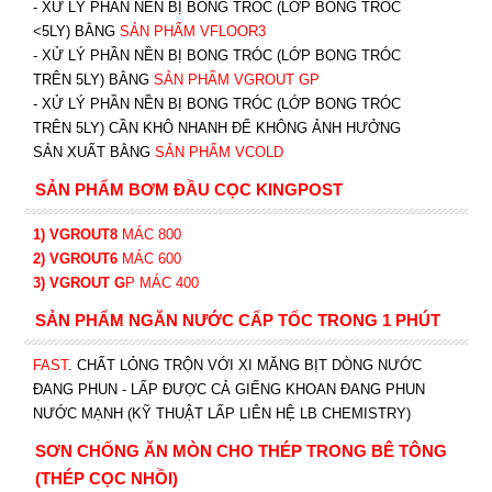
- XỬ LÝ PHẦN NỀN BỊ BONG TRÓC (LỚP BONG TRÓC
<5LY) BẰNG
SẢN PHẨM VFLOOR3
- XỬ LÝ PHẦN NỀN BỊ BONG TRÓC (LỚP BONG TRÓC
TRÊN 5LY) BẰNG
SẢN PHẨM VGROUT G
P
-
XỬ LÝ PHẦN NỀN BỊ BONG TRÓC (LỚP BONG TRÓC
TRÊN 5LY) CẦN KHÔ NHANH ĐỂ KHÔNG ẢNH HƯỞNG
SẢN XUẤT BẰNG
SẢN PHẨM VCOLD
SẢN PHẨM BƠM ĐẦU CỌC KINGPOST
1) VGROUT8
MÁC 800
2) VGROUT6
MÁC 600
3) VGROUT G
P
MÁC 400
SẢN PHẨM NGĂN NƯỚC CẤP TỐC TRONG 1 PHÚT
FAST
. CHẤT LỎNG TRỘN VỚI XI MĂNG BỊT DÒNG NƯỚC
ĐANG PHUN - LẤP ĐƯỢC CẢ GIẾNG KHOAN ĐANG PHUN
NƯỚC MẠNH (KỸ THUẬT LẤP LIÊN HỆ LB CHEMISTRY)
SƠN CHỐNG ĂN MÒN CHO THÉP TRONG BÊ TÔNG
(THÉP CỌC NHỒI)