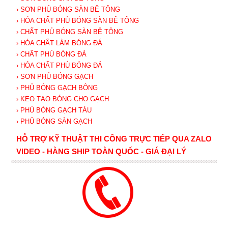
› SƠN PHỦ BÓNG SÀN BÊ TÔNG
› HÓA CHẤT PHỦ BÓNG SÀN BÊ TÔNG
› CHẤT PHỦ BÓNG SÀN BÊ TÔNG
› HÓA CHẤT LÀM BÓNG ĐÁ
› CHẤT PHỦ BÓNG ĐÁ
› HÓA CHẤT PHỦ BÓNG ĐÁ
› SƠN PHỦ BÓNG GẠCH
› PHỦ BÓNG GẠCH BÔNG
› KEO TẠO BÓNG CHO GẠCH
› PHỦ BÓNG GẠCH TÀU
› PHỦ BÓNG SÀN GẠCH
HỖ TRỢ KỸ THUẬT THI CÔNG TRỰC TIẾP QUA ZALO
VIDEO - HÀNG SHIP TOÀN QUỐC - GIÁ ĐẠI LÝ