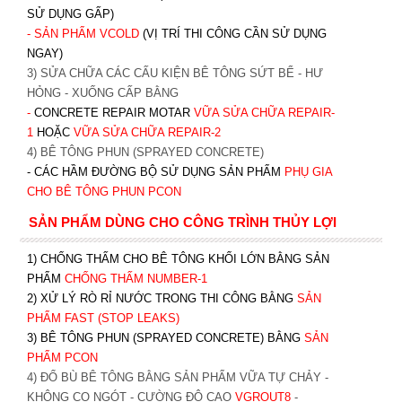
SỬ DỤNG GẤP)
- SẢN PHẨM VCOLD
(VỊ TRÍ THI CÔNG CẦN SỬ DỤNG
NGAY)
3) SỬA CHỮA CÁC CẤU KIỆN BÊ TÔNG SỨT BỂ - HƯ
HỎNG - XUỐNG CẤP BẰNG
-
CONCRETE REPAIR MOTAR
VỮA SỬA CHỮA REPAIR-
1
HOẶC
V
ỮA SỬA CHỮA REPAIR-2
4) BÊ TÔNG PHUN (SPRAYED CONCRETE)
- CÁC HẦM ĐƯỜNG BỘ SỬ DỤNG SẢN PHẨM
PHỤ GIA
CHO BÊ TÔNG PHUN PCON
SẢN PHẨM DÙNG CHO CÔNG TRÌNH THỦY LỢI
1) CHỐNG THẤM CHO BÊ TÔNG KHỐI LỚN BẰNG SẢN
PHẨM
CHỐNG THẤM NUMBER-1
2) XỬ LÝ RÒ RỈ NƯỚC TRONG THI CÔNG BẰNG
SẢN
PHẨM FAST (STOP LEAKS)
3) BÊ TÔNG PHUN (SPRAYED CONCRETE) BẰNG
SẢN
PHẨM PCON
4) ĐỔ BÙ BÊ TÔNG BẰNG SẢN PHẨM VỮA TỰ CHẢY -
KHÔNG CO NGÓT - CƯỜNG ĐỘ CAO
VGROUT8
-