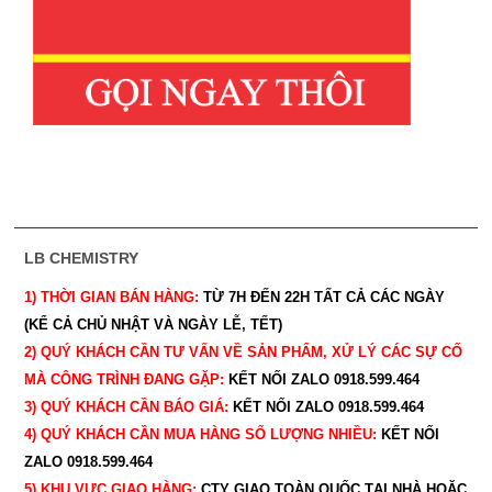
LB CHEMISTRY
1) THỜI GIAN BÁN HÀNG:
TỪ 7H ĐẾN 22H
TẤT CẢ CÁC NGÀY
(KỂ CẢ CHỦ NHẬT VÀ NGÀY LỄ, TẾT)
2) QUÝ KHÁCH CẦN TƯ VẤN VỀ SẢN PHẨM, XỬ LÝ CÁC SỰ CỐ
MÀ CÔNG TRÌNH ĐANG GẶP:
KẾT NỐI ZALO 0918.599.464
3) QUÝ
KHÁCH CẦN BÁO GIÁ:
KẾT NỐI ZALO 0918.599.464
4) QUÝ
KHÁCH CẦN MUA HÀNG SỐ LƯỢNG NHIỀU:
KẾT NỐI
ZALO 0918.599.464
5) KHU VỰC GIAO HÀNG:
CTY GIAO
TOÀN QUỐC TẠI NHÀ HOẶC