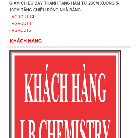
GIẢM CHIỀU DÀY THÀNH TẦNG HẦM TỪ 20CM XUỐNG 5-
10CM TĂNG CHIỀU RỘNG NHÀ BẰNG
- VGROUT G
P
- VGROUT8
- VGROUT6
KHÁCH HÀNG