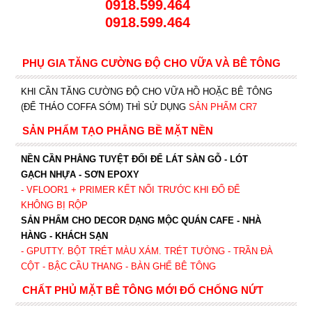
0918.599.464
0918.599.464
PHỤ GIA TĂNG CƯỜNG ĐỘ CHO VỮA VÀ BÊ TÔNG
KHI CẦN TĂNG CƯỜNG ĐỘ CHO VỮA HỒ HOẶC BÊ TÔNG
(ĐỂ THÁO COFFA SỚM) THÌ SỬ DỤNG
SẢN PHẨM CR7
SẢN PHẨM TẠO PHẲNG BỀ MẶT NỀN
NỀN CẦN PHẲNG TUYỆT ĐỐI ĐỂ LÁT SÀN GỖ - LÓT
GẠCH NHỰA - SƠN EPOXY
- VFLOOR1
+ PRIMER KẾT NỐI TRƯỚC KHI ĐỔ ĐỂ
KHÔNG BỊ RỘP
SẢN PHẨM CHO DECOR DẠNG MỘC QUÁN CAFE - NHÀ
HÀNG - KHÁCH SẠN
- GPUTTY. BỘT TRÉT MÀU XÁM. TRÉT TƯỜNG - TRẦN ĐÀ
CỘT - BẬC CẦU THANG - BÀN GHẾ BÊ TÔNG
CHẤT PHỦ MẶT BÊ TÔNG MỚI ĐỔ CHỐNG NỨT