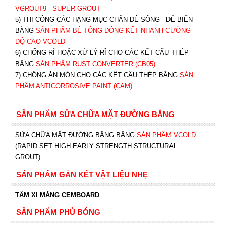
VGROUT9
-
SUPER GROUT
5) THI CÔNG CÁC HẠNG MỤC CHÂN ĐÊ SÔNG - ĐÊ BIỂN
BẰNG
SẢN PHẨM BÊ TÔNG ĐÔNG KẾT NHANH CƯỜNG
ĐỘ CAO VCOLD
6) CHỐNG RỈ HOẶC XỬ LÝ RỈ CHO CÁC KẾT CẤU THÉP
BẰNG
SẢN PHẨM RUST CONVERTER (CB05)
7) CHỐNG ĂN MÒN CHO CÁC KẾT CẤU THÉP BẰNG
SẢN
PHẨM ANTICORROSIVE PAINT (CAM)
SẢN PHẨM SỬA CHỮA MẶT ĐƯỜNG BĂNG
SỬA CHỮA MẶT ĐƯỜNG BĂNG BẰNG
SẢN PHẨM VCOLD
(RAPID SET HIGH EARLY STRENGTH STRUCTURAL
GROUT)
SẢN PHẨM GẮN KẾT VẬT LIỆU NHẸ
TẤM XI MĂNG CEMBOARD
SẢN PHẨM PHỦ BÓNG