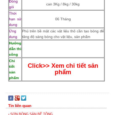
Đóng
can 3Kg / 8kg / 30kg
gói
Thời
hạn sử
06 Tháng
dụng
Ứng
Phủ trên bề mặt các vật liệu thô cần tạo bóng để
dụng
tăng độ sáng bóng cho vật liệu, sản phẩm
Hướng
dẫn thi
công
Chi
Click>> Xem chi tiết sản
tiết
phẩm
sản
phẩm
Tin liên quan
› SƠN BÓNG SÀN BÊ TÔNG