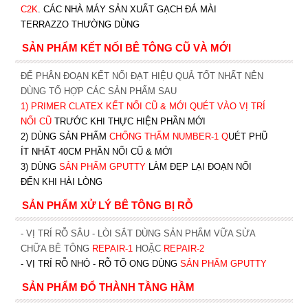
C2K
.
CÁC NHÀ MÁY SẢN XUẤT GẠCH ĐÁ MÀI
TERRAZZO THƯỜNG DÙNG
SẢN PHẨM KẾT NỐI BÊ TÔNG CŨ VÀ MỚI
ĐỂ PHÂN ĐOẠN KẾT NỐI ĐẠT HIỆU QUẢ TỐT NHẤT NÊN
DÙNG TỔ HỢP CÁC SẢN PHẨM SAU
1)
PRIMER CLATEX KẾT NỐI CŨ & MỚI QUÉT VÀO VỊ TRÍ
NỐI CŨ
TRƯỚC KHI T
HỰC HIỆN PHẦN MỚI
2) DÙNG SẢN PHẨM
CHỐNG THẤM NUMBER-1
Q
UÉT PHŨ
ÍT NHẤT 40CM PHẦN NỐI CŨ & MỚI
3) DÙNG
SẢN PHẨM GPUTTY
LÀM ĐẸP LẠI ĐOẠN NỐI
ĐẾN KHI HÀI LÒNG
SẢN PHẨM XỬ LÝ BÊ TÔNG BỊ RỖ
- VỊ TRÍ RỖ SÂU - LÒI SẮT DÙNG SẢN PHẨM VỮA SỬA
CHỮA BÊ TÔNG
REPAIR-1
HOẶC
REPAIR-2
- VỊ TRÍ RỖ NHỎ - RỖ TỔ ONG DÙNG
SẢN PHẨM GPUTTY
SẢN PHẨM ĐỔ THÀNH TẦNG HẦM