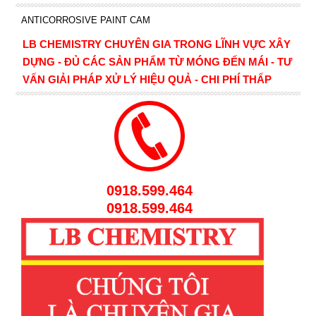
ANTICORROSIVE PAINT CAM
LB CHEMISTRY CHUYÊN GIA TRONG LĨNH VỰC XÂY
DỰNG - ĐỦ CÁC SẢN PHẨM TỪ MÓNG ĐẾN MÁI - TƯ
VẤN GIẢI PHÁP XỬ LÝ HIỆU QUẢ - CHI PHÍ THẤP
0918.599.464
0918.599.464