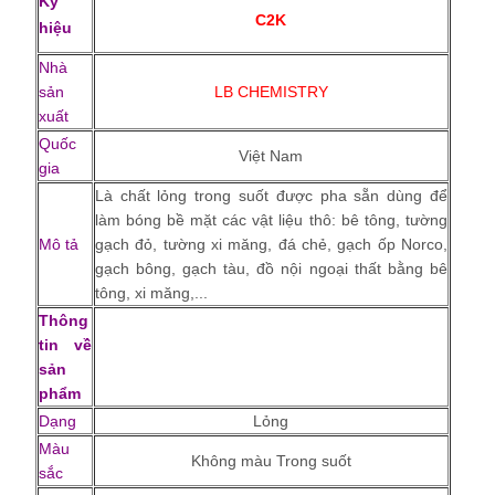
Ký
C2K
hiệu
Nhà
sản
LB CHEMISTRY
xuất
Quốc
Việt Nam
gia
Là chất lỏng trong suốt được pha sẵn dùng để
làm bóng bề mặt các vật liệu thô: bê tông, tường
Mô tả
gạch đỏ, tường xi măng, đá chẻ, gạch ốp Norco,
gạch bông, gạch tàu, đồ nội ngoại thất bằng bê
tông, xi măng,...
Thông
tin về
sản
phẩm
Dạng
Lỏng
Màu
Không màu Trong suốt
sắc