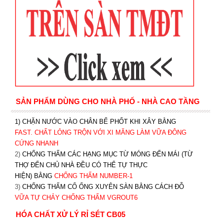
SẢN PHẨM DÙNG CHO NHÀ PHỐ - NHÀ CAO TẦNG
1) CHẶN NƯỚC VÀO CHÂN BỂ PHỐT KHI XÂY BẰNG
FAST. CHẤT LỎNG TRỘN VỚI XI MĂNG LÀM VỮA ĐÔNG
CỨNG NHANH
2)
CHỐNG THẤM CÁC HẠNG MỤC TỪ MÓNG ĐẾN MÁI (TỪ
THỢ ĐẾN CHỦ NHÀ ĐỀU CÓ THỂ TỰ THỰC
HIỆN) BẰNG
CHỐNG THẤM NUMBER-1
3)
CHỐNG THẤM CỔ ỐNG XUYÊN SÀN BẰNG CÁCH ĐỖ
VỮA TỰ CHẢY CHỐNG THẤM VGROUT6
HÓA CHẤT XỬ LÝ RỈ SÉT CB05