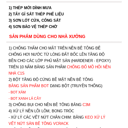
1) THÉP MỚI DÍNH MƯA
2) TẨY GỈ SẮT THÉP PHẾ LIỆU
3) SƠN LÓT CỬA, CỔNG SẮT
4) SƠN BẢO VỆ THÉP CHỜ
SẢN PHẨM DÙNG CHO NHÀ XƯỞNG
1) CHỐNG THẤM CHO MẶT TRÊN NỀN BÊ TÔNG ĐỂ
CHỐNG HƠI NƯỚC TỪ LÒNG ĐẤT BỐC LÊN TĂNG ĐỘ
BỀN CHO CÁC LỚP PHỦ MẶT SÀN (HARDENER - EPOXY)
TRÊN 10 NĂM BẰNG SẢN PHẨM
CHỐNG ĐỔ MỒ HÔI NỀN
NHÀ C1S
2) BỘT TĂNG ĐỘ CỨNG BỀ MẶT NỀN BÊ TÔNG
BẰNG SẢN PHẨM BOT
DẠNG BỘT (TRUYỀN THỐNG)
- BOT XÁM
- BOT XANH
LÁ CÂY
3) CHỐNG BỤI CHO NỀN BÊ TÔNG BẰNG
C3M
4) XỬ LÝ NỀN LỒI LÕM, BONG TRÓC
- XỬ LÝ CÁC VẾT NỨT CHÂN CHIM: BẰNG
K
EO XỬ LÝ
VẾT NỨT SÀN BÊ TÔNG VCRACK