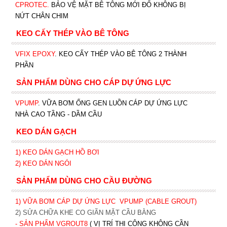
CPROTEC
.
BẢO VỆ MẶT BÊ TÔNG MỚI ĐỔ KHÔNG BỊ
NỨT CHÂN CHIM
KEO CẤY THÉP VÀO BÊ TÔNG
VFIX EPOXY
. KEO CẤY THÉP VÀO BÊ TÔNG 2 THÀNH
PHẦN
SẢN PHẨM DÙNG CHO CÁP DỰ ỨNG LỰC
VPUMP
. VỮA BƠM ỐNG GEN LUỒN CÁP DỰ ỨNG LỰC
NHÀ CAO TẦNG - DẦM CẦU
KEO DÁN GẠCH
1)
KEO DÁN GẠCH HỒ BƠI
2)
KEO DÁN NGÓI
SẢN PHẨM DÙNG CHO CẦU ĐƯỜNG
1) VỮA BƠM CÁP DỰ ỨNG LỰC
VPUMP (CABLE GROUT)
2) SỬA CHỮA KHE CO GIÃN MẶT CẦU BẰNG
- SẢN PHẨM VGROUT8
( VỊ TRÍ THI CÔNG KHÔNG CẦN