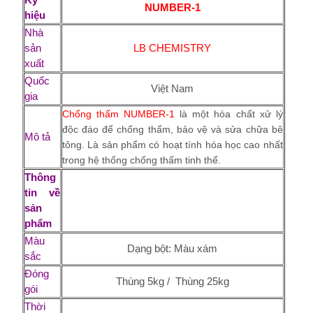
NUMBER-1
hiệu
Nhà
sản
LB CHEMISTRY
xuất
Quốc
Việt Nam
gia
Chống thấm NUMBER-1
là một hóa chất xử lý
độc đáo để chống thấm, bảo vệ và sửa chữa bê
Mô tả
tông. Là sản phẩm có hoạt tính hóa học cao nhất
trong hệ thống chống thấm tinh thể.
Thông
tin về
sản
phẩm
Màu
Dạng bột: Màu xám
sắc
Đóng
Thùng 5kg / Thùng 25kg
gói
Thời