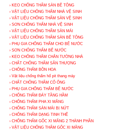
› KEO CHỐNG THẤM SÀN BÊ TÔNG
› VẬT LIỆU CHỐNG THẤM NHÀ VỆ SINH
› VẬT LIỆU CHỐNG THẤM SÀN VỆ SINH
› SƠN CHỐNG THẤM NHÀ VỆ SINH
› VẬT LIỆU CHỐNG THẤM SÀN MÁI
› VẬT LIỆU CHỐNG THẤM SÀN BÊ TÔNG
› PHỤ GIA CHỐNG THẤM CHO BỂ NƯỚC
› SƠN CHỐNG THẤM BỂ NƯỚC
› KEO CHỐNG THẤM CHÂN TƯỜNG NHÀ
› CHẤT CHỐNG THẤM SÂN THƯỢNG
› CHỐNG THẤM BỒN HOA
› Vật liệu chống thấm hố pit thang máy
› CHẤT CHỐNG THẤM CỔ ỐNG
› PHỤ GIA CHỐNG THẤM BỂ NƯỚC
› CHỐNG THẤM ĐÁY TẦNG HẦM
› CHỐNG THẤM PHA XI MĂNG
› CHỐNG THẤM SÀN MÁI BỊ NỨT
› CHỐNG THẤM DẠNG TINH THỂ
› CHỐNG THẤM GỐC XI MĂNG 2 THÀNH PHẦN
› VẬT LIỆU CHỐNG THẤM GỐC XI MĂNG