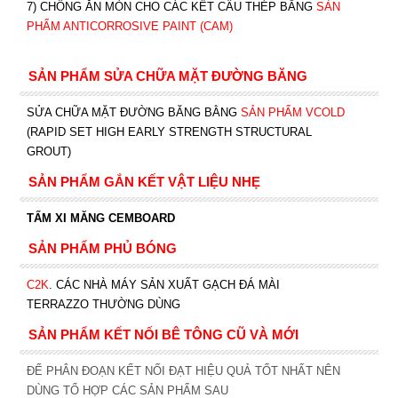
7) CHỐNG ĂN MÒN CHO CÁC KẾT CẤU THÉP BẰNG
SẢN
PHẨM ANTICORROSIVE PAINT (CAM)
SẢN PHẨM SỬA CHỮA MẶT ĐƯỜNG BĂNG
SỬA CHỮA MẶT ĐƯỜNG BĂNG BẰNG
SẢN PHẨM VCOLD
(RAPID SET HIGH EARLY STRENGTH STRUCTURAL
GROUT)
SẢN PHẨM GẮN KẾT VẬT LIỆU NHẸ
TẤM XI MĂNG CEMBOARD
SẢN PHẨM PHỦ BÓNG
C2K
.
CÁC NHÀ MÁY SẢN XUẤT GẠCH ĐÁ MÀI
TERRAZZO THƯỜNG DÙNG
SẢN PHẨM KẾT NỐI BÊ TÔNG CŨ VÀ MỚI
ĐỂ PHÂN ĐOẠN KẾT NỐI ĐẠT HIỆU QUẢ TỐT NHẤT NÊN
DÙNG TỔ HỢP CÁC SẢN PHẨM SAU