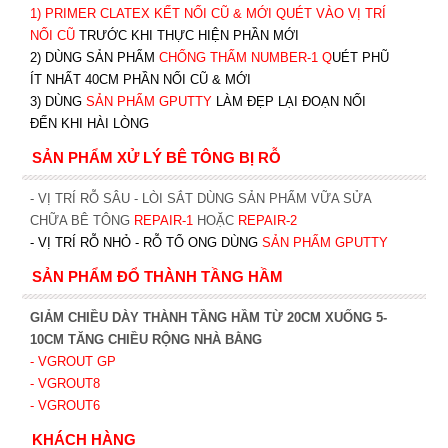
1)
PRIMER CLATEX KẾT NỐI CŨ & MỚI QUÉT VÀO VỊ TRÍ
NỐI CŨ
TRƯỚC KHI T
HỰC HIỆN PHẦN MỚI
2) DÙNG SẢN PHẨM
CHỐNG THẤM NUMBER-1
Q
UÉT PHŨ
ÍT NHẤT 40CM PHẦN NỐI CŨ & MỚI
3) DÙNG
SẢN PHẨM GPUTTY
LÀM ĐẸP LẠI ĐOẠN NỐI
ĐẾN KHI HÀI LÒNG
SẢN PHẨM XỬ LÝ BÊ TÔNG BỊ RỖ
- VỊ TRÍ RỖ SÂU - LÒI SẮT DÙNG SẢN PHẨM VỮA SỬA
CHỮA BÊ TÔNG
REPAIR-1
HOẶC
REPAIR-2
- VỊ TRÍ RỖ NHỎ - RỖ TỔ ONG DÙNG
SẢN PHẨM GPUTTY
SẢN PHẨM ĐỔ THÀNH TẦNG HẦM
GIẢM CHIỀU DÀY THÀNH TẦNG HẦM TỪ 20CM XUỐNG 5-
10CM TĂNG CHIỀU RỘNG NHÀ BẰNG
- VGROUT G
P
- VGROUT8
- VGROUT6
KHÁCH HÀNG