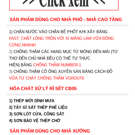
SẢN PHẨM DÙNG CHO NHÀ PHỐ - NHÀ CAO TẦNG
1) CHẶN NƯỚC VÀO CHÂN BỂ PHỐT KHI XÂY BẰNG
FAST. CHẤT LỎNG TRỘN VỚI XI MĂNG LÀM VỮA ĐÔNG
CỨNG NHANH
2)
CHỐNG THẤM CÁC HẠNG MỤC TỪ MÓNG ĐẾN MÁI (TỪ
THỢ ĐẾN CHỦ NHÀ ĐỀU CÓ THỂ TỰ THỰC
HIỆN) BẰNG
CHỐNG THẤM NUMBER-1
3)
CHỐNG THẤM CỔ ỐNG XUYÊN SÀN BẰNG CÁCH ĐỖ
VỮA TỰ CHẢY CHỐNG THẤM VGROUT6
HÓA CHẤT XỬ LÝ RỈ SÉT CB05
1) THÉP MỚI DÍNH MƯA
2) TẨY GỈ SẮT THÉP PHẾ LIỆU
3) SƠN LÓT CỬA, CỔNG SẮT
4) SƠN BẢO VỆ THÉP CHỜ
SẢN PHẨM DÙNG CHO NHÀ XƯỞNG