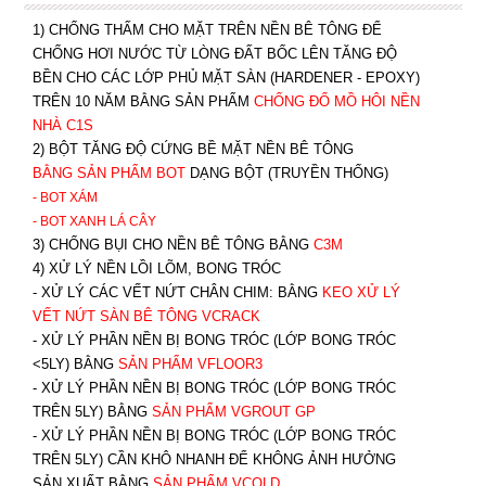
1) CHỐNG THẤM CHO MẶT TRÊN NỀN BÊ TÔNG ĐỂ
CHỐNG HƠI NƯỚC TỪ LÒNG ĐẤT BỐC LÊN TĂNG ĐỘ
BỀN CHO CÁC LỚP PHỦ MẶT SÀN (HARDENER - EPOXY)
TRÊN 10 NĂM BẰNG SẢN PHẨM
CHỐNG ĐỔ MỒ HÔI NỀN
NHÀ C1S
2) BỘT TĂNG ĐỘ CỨNG BỀ MẶT NỀN BÊ TÔNG
BẰNG SẢN PHẨM BOT
DẠNG BỘT (TRUYỀN THỐNG)
- BOT XÁM
- BOT XANH
LÁ CÂY
3) CHỐNG BỤI CHO NỀN BÊ TÔNG BẰNG
C3M
4) XỬ LÝ NỀN LỒI LÕM, BONG TRÓC
- XỬ LÝ CÁC VẾT NỨT CHÂN CHIM: BẰNG
K
EO XỬ LÝ
VẾT NỨT SÀN BÊ TÔNG VCRACK
- XỬ LÝ PHẦN NỀN BỊ BONG TRÓC (LỚP BONG TRÓC
<5LY) BẰNG
SẢN PHẨM VFLOOR3
- XỬ LÝ PHẦN NỀN BỊ BONG TRÓC (LỚP BONG TRÓC
TRÊN 5LY) BẰNG
SẢN PHẨM VGROUT G
P
-
XỬ LÝ PHẦN NỀN BỊ BONG TRÓC (LỚP BONG TRÓC
TRÊN 5LY) CẦN KHÔ NHANH ĐỂ KHÔNG ẢNH HƯỞNG
SẢN XUẤT BẰNG
SẢN PHẨM VCOLD