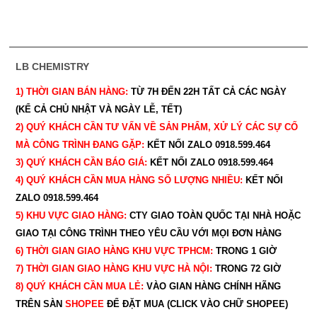
LB CHEMISTRY
1) THỜI GIAN BÁN HÀNG:
TỪ 7H ĐẾN 22H
TẤT CẢ CÁC NGÀY
(KỂ CẢ CHỦ NHẬT VÀ NGÀY LỄ, TẾT)
2) QUÝ KHÁCH CẦN TƯ VẤN VỀ SẢN PHẨM, XỬ LÝ CÁC SỰ CỐ
MÀ CÔNG TRÌNH ĐANG GẶP:
KẾT NỐI ZALO 0918.599.464
3) QUÝ
KHÁCH CẦN BÁO GIÁ:
KẾT NỐI ZALO 0918.599.464
4) QUÝ
KHÁCH CẦN MUA HÀNG SỐ LƯỢNG NHIỀU:
KẾT NỐI
ZALO 0918.599.464
5) KHU VỰC GIAO HÀNG:
CTY GIAO
TOÀN QUỐC TẠI NHÀ HOẶC
GIAO TẠI CÔNG TRÌNH THEO YÊU CẦU
VỚI MỌI ĐƠN HÀNG
6) THỜI GIAN GIAO HÀNG KHU VỰC TPHCM:
TRONG 1 GIỜ
7) THỜI GIAN GIAO HÀNG KHU VỰC HÀ NỘI:
TRONG 72 GIỜ
8) QUÝ
KHÁCH CẦN MUA LẺ:
VÀO GIAN HÀNG CHÍNH HÃNG
TRÊN SÀN
SHOPEE
ĐỂ ĐẶT MUA (CLICK VÀO CHỮ SHOPEE)