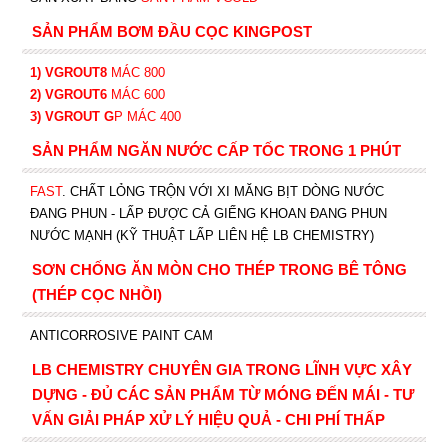
SẢN PHẨM BƠM ĐẦU CỌC KINGPOST
1) VGROUT8
MÁC 800
2) VGROUT6
MÁC 600
3) VGROUT G
P
MÁC 400
SẢN PHẨM NGĂN NƯỚC CẤP TỐC TRONG 1 PHÚT
FAST
. CHẤT LỎNG TRỘN VỚI XI MĂNG BỊT DÒNG NƯỚC
ĐANG PHUN - LẤP ĐƯỢC CẢ GIẾNG KHOAN ĐANG PHUN
NƯỚC MẠNH (KỸ THUẬT LẤP LIÊN HỆ LB CHEMISTRY)
SƠN CHỐNG ĂN MÒN CHO THÉP TRONG BÊ TÔNG
(THÉP CỌC NHỒI)
ANTICORROSIVE PAINT CAM
LB CHEMISTRY CHUYÊN GIA TRONG LĨNH VỰC XÂY
DỰNG - ĐỦ CÁC SẢN PHẨM TỪ MÓNG ĐẾN MÁI - TƯ
VẤN GIẢI PHÁP XỬ LÝ HIỆU QUẢ - CHI PHÍ THẤP