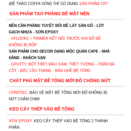
(ĐỂ THÁO COFFA SỚM) THÌ SỬ DỤNG
SẢN PHẨM CR7
SẢN PHẨM TẠO PHẲNG BỀ MẶT NỀN
NỀN CẦN PHẲNG TUYỆT ĐỐI ĐỂ LÁT SÀN GỖ - LÓT
GẠCH NHỰA - SƠN EPOXY
- VFLOOR1
+ PRIMER KẾT NỐI TRƯỚC KHI ĐỔ ĐỂ
KHÔNG BỊ RỘP
SẢN PHẨM CHO DECOR DẠNG MỘC QUÁN CAFE - NHÀ
HÀNG - KHÁCH SẠN
- GPUTTY. BỘT TRÉT MÀU XÁM. TRÉT TƯỜNG - TRẦN ĐÀ
CỘT - BẬC CẦU THANG - BÀN GHẾ BÊ TÔNG
CHẤT PHỦ MẶT BÊ TÔNG MỚI ĐỔ CHỐNG NỨT
CPROTEC
.
BẢO VỆ MẶT BÊ TÔNG MỚI ĐỔ KHÔNG BỊ
NỨT CHÂN CHIM
KEO CẤY THÉP VÀO BÊ TÔNG
VFIX EPOXY
. KEO CẤY THÉP VÀO BÊ TÔNG 2 THÀNH
PHẦN