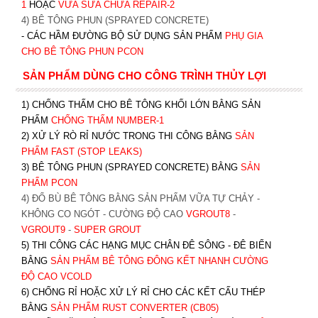
1
HOẶC
V
ỮA SỬA CHỮA REPAIR-2
4) BÊ TÔNG PHUN (SPRAYED CONCRETE)
- CÁC HẦM ĐƯỜNG BỘ SỬ DỤNG SẢN PHẨM
PHỤ GIA
CHO BÊ TÔNG PHUN PCON
SẢN PHẨM DÙNG CHO CÔNG TRÌNH THỦY LỢI
1) CHỐNG THẤM CHO BÊ TÔNG KHỐI LỚN BẰNG SẢN
PHẨM
CHỐNG THẤM NUMBER-1
2) XỬ LÝ RÒ RỈ NƯỚC TRONG THI CÔNG BẰNG
SẢN
PHẨM FAST (STOP LEAKS)
3) BÊ TÔNG PHUN (SPRAYED CONCRETE) BẰNG
SẢN
PHẨM PCON
4) ĐỔ BÙ BÊ TÔNG BẰNG SẢN PHẨM VỮA TỰ CHẢY -
KHÔNG CO NGÓT - CƯỜNG ĐỘ CAO
VGROUT8
-
VGROUT9
-
SUPER GROUT
5) THI CÔNG CÁC HẠNG MỤC CHÂN ĐÊ SÔNG - ĐÊ BIỂN
BẰNG
SẢN PHẨM BÊ TÔNG ĐÔNG KẾT NHANH CƯỜNG
ĐỘ CAO VCOLD
6) CHỐNG RỈ HOẶC XỬ LÝ RỈ CHO CÁC KẾT CẤU THÉP
BẰNG
SẢN PHẨM RUST CONVERTER (CB05)