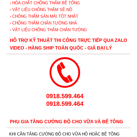
› HÓA CHẤT CHỐNG THẤM BÊ TÔNG
› VẬT LIỆU CHỐNG THẤM SÊ NÔ
› CHỐNG THẤM SÀN MÁI TỐT NHẤT
› CHỐNG THẤM CHÂN TƯỜNG NHÀ
› VẬT LIỆU CHỐNG THẤM CHÂN TƯỜNG
HỖ TRỢ KỸ THUẬT THI CÔNG TRỰC TIẾP QUA ZALO
VIDEO - HÀNG SHIP TOÀN QUỐC - GIÁ ĐẠI LÝ
0918.599.464
0918.599.464
PHỤ GIA TĂNG CƯỜNG ĐỘ CHO VỮA VÀ BÊ TÔNG
KHI CẦN TĂNG CƯỜNG ĐỘ CHO VỮA HỒ HOẶC BÊ TÔNG