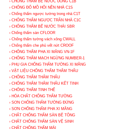
› CHỐNG THẤM BỂ NƯỚC UỐNG C1B
› CHỐNG ĐỔ MỒ HÔI NỀN NHÀ C1S
› Chống thấm ngược tường trong nhà C1T
› CHỐNG THẤM NGƯỢC TRẦN NHÀ C1C
› CHỐNG THẤM BỂ NƯỚC THẢI SBR
› Chống thấm sàn CFLOOR
› Chống thấm tường vách xông CWALL
› Chống thấm che phủ vết nứt CROOF
› CHỐNG THẤM PHA XI MĂNG VN-1F
› CHỐNG THẤM MẠCH NGỪNG NUMBER-1
› PHỤ GIA CHỐNG THẤM TƯỜNG XI MĂNG
› VẬT LIỆU CHỐNG THẤM THẨM THẤU
› CHỐNG THẤM THẨM THẤU
› CHỐNG THẤM THẨM THẤU KẾT TINH
› CHỐNG THẤM TINH THỂ
› HÓA CHẤT CHỐNG THẤM TƯỜNG
› SƠN CHỐNG THẤM TƯỜNG ĐỨNG
› SƠN CHỐNG THẤM PHA XI MĂNG
› CHẤT CHỐNG THẤM SÀN BÊ TÔNG
› CHẤT CHỐNG THẤM SÀN VỆ SINH
› CHẤT CHỐNG THẤM MÁI