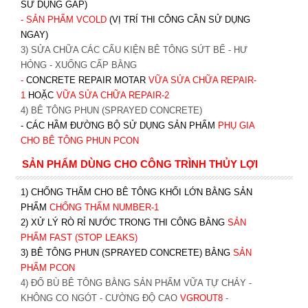
SỬ DỤNG GẤP)
- SẢN PHẨM VCOLD
(VỊ TRÍ THI CÔNG CẦN SỬ DỤNG
NGAY)
3) SỬA CHỮA CÁC CẤU KIỆN BÊ TÔNG SỨT BỂ - HƯ
HỎNG - XUỐNG CẤP BẰNG
-
CONCRETE REPAIR MOTAR
VỮA SỬA CHỮA REPAIR-
1
HOẶC
V
ỮA SỬA CHỮA REPAIR-2
4) BÊ TÔNG PHUN (SPRAYED CONCRETE)
- CÁC HẦM ĐƯỜNG BỘ SỬ DỤNG SẢN PHẨM
PHỤ GIA
CHO BÊ TÔNG PHUN PCON
SẢN PHẨM DÙNG CHO CÔNG TRÌNH THỦY LỢI
1) CHỐNG THẤM CHO BÊ TÔNG KHỐI LỚN BẰNG SẢN
PHẨM
CHỐNG THẤM NUMBER-1
2) XỬ LÝ RÒ RỈ NƯỚC TRONG THI CÔNG BẰNG
SẢN
PHẨM FAST (STOP LEAKS)
3) BÊ TÔNG PHUN (SPRAYED CONCRETE) BẰNG
SẢN
PHẨM PCON
4) ĐỔ BÙ BÊ TÔNG BẰNG SẢN PHẨM VỮA TỰ CHẢY -
KHÔNG CO NGÓT - CƯỜNG ĐỘ CAO
VGROUT8
-