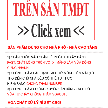
SẢN PHẨM DÙNG CHO NHÀ PHỐ - NHÀ CAO TẦNG
1) CHẶN NƯỚC VÀO CHÂN BỂ PHỐT KHI XÂY BẰNG
FAST. CHẤT LỎNG TRỘN VỚI XI MĂNG LÀM VỮA ĐÔNG
CỨNG NHANH
2)
CHỐNG THẤM CÁC HẠNG MỤC TỪ MÓNG ĐẾN MÁI (TỪ
THỢ ĐẾN CHỦ NHÀ ĐỀU CÓ THỂ TỰ THỰC
HIỆN) BẰNG
CHỐNG THẤM NUMBER-1
3)
CHỐNG THẤM CỔ ỐNG XUYÊN SÀN BẰNG CÁCH ĐỖ
VỮA TỰ CHẢY CHỐNG THẤM VGROUT6
HÓA CHẤT XỬ LÝ RỈ SÉT CB05