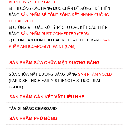
VGROUT9
-
SUPER GROUT
5) THI CÔNG CÁC HẠNG MỤC CHÂN ĐÊ SÔNG - ĐÊ BIỂN
BẰNG
SẢN PHẨM BÊ TÔNG ĐÔNG KẾT NHANH CƯỜNG
ĐỘ CAO VCOLD
6) CHỐNG RỈ HOẶC XỬ LÝ RỈ CHO CÁC KẾT CẤU THÉP
BẰNG
SẢN PHẨM RUST CONVERTER (CB05)
7) CHỐNG ĂN MÒN CHO CÁC KẾT CẤU THÉP BẰNG
SẢN
PHẨM ANTICORROSIVE PAINT (CAM)
SẢN PHẨM SỬA CHỮA MẶT ĐƯỜNG BĂNG
SỬA CHỮA MẶT ĐƯỜNG BĂNG BẰNG
SẢN PHẨM VCOLD
(RAPID SET HIGH EARLY STRENGTH STRUCTURAL
GROUT)
SẢN PHẨM GẮN KẾT VẬT LIỆU NHẸ
TẤM XI MĂNG CEMBOARD
SẢN PHẨM PHỦ BÓNG