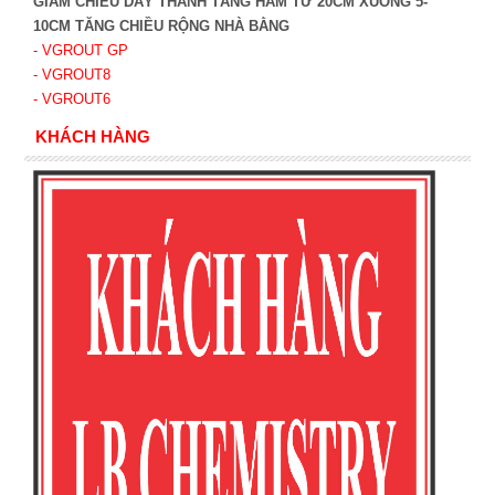
GIẢM CHIỀU DÀY THÀNH TẦNG HẦM TỪ 20CM XUỐNG 5-
10CM TĂNG CHIỀU RỘNG NHÀ BẰNG
- VGROUT G
P
- VGROUT8
- VGROUT6
KHÁCH HÀNG