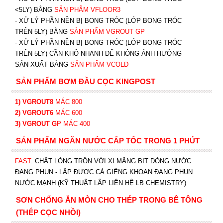
<5LY) BẰNG
SẢN PHẨM VFLOOR3
- XỬ LÝ PHẦN NỀN BỊ BONG TRÓC (LỚP BONG TRÓC
TRÊN 5LY) BẰNG
SẢN PHẨM VGROUT G
P
-
XỬ LÝ PHẦN NỀN BỊ BONG TRÓC (LỚP BONG TRÓC
TRÊN 5LY) CẦN KHÔ NHANH ĐỂ KHÔNG ẢNH HƯỞNG
SẢN XUẤT BẰNG
SẢN PHẨM VCOLD
SẢN PHẨM BƠM ĐẦU CỌC KINGPOST
1) VGROUT8
MÁC 800
2) VGROUT6
MÁC 600
3) VGROUT G
P
MÁC 400
SẢN PHẨM NGĂN NƯỚC CẤP TỐC TRONG 1 PHÚT
FAST
. CHẤT LỎNG TRỘN VỚI XI MĂNG BỊT DÒNG NƯỚC
ĐANG PHUN - LẤP ĐƯỢC CẢ GIẾNG KHOAN ĐANG PHUN
NƯỚC MẠNH (KỸ THUẬT LẤP LIÊN HỆ LB CHEMISTRY)
SƠN CHỐNG ĂN MÒN CHO THÉP TRONG BÊ TÔNG
(THÉP CỌC NHỒI)