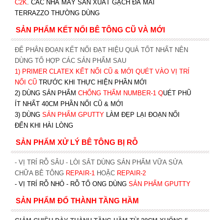
C2K
.
CÁC NHÀ MÁY SẢN XUẤT GẠCH ĐÁ MÀI
TERRAZZO THƯỜNG DÙNG
SẢN PHẨM KẾT NỐI BÊ TÔNG CŨ VÀ MỚI
ĐỂ PHÂN ĐOẠN KẾT NỐI ĐẠT HIỆU QUẢ TỐT NHẤT NÊN
DÙNG TỔ HỢP CÁC SẢN PHẨM SAU
1)
PRIMER CLATEX KẾT NỐI CŨ & MỚI QUÉT VÀO VỊ TRÍ
NỐI CŨ
TRƯỚC KHI T
HỰC HIỆN PHẦN MỚI
2) DÙNG SẢN PHẨM
CHỐNG THẤM NUMBER-1
Q
UÉT PHŨ
ÍT NHẤT 40CM PHẦN NỐI CŨ & MỚI
3) DÙNG
SẢN PHẨM GPUTTY
LÀM ĐẸP LẠI ĐOẠN NỐI
ĐẾN KHI HÀI LÒNG
SẢN PHẨM XỬ LÝ BÊ TÔNG BỊ RỖ
- VỊ TRÍ RỖ SÂU - LÒI SẮT DÙNG SẢN PHẨM VỮA SỬA
CHỮA BÊ TÔNG
REPAIR-1
HOẶC
REPAIR-2
- VỊ TRÍ RỖ NHỎ - RỖ TỔ ONG DÙNG
SẢN PHẨM GPUTTY
SẢN PHẨM ĐỔ THÀNH TẦNG HẦM