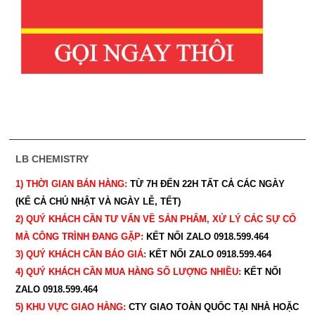
LB CHEMISTRY
1) THỜI GIAN BÁN HÀNG:
TỪ 7H ĐẾN 22H
TẤT CẢ CÁC NGÀY
(KỂ CẢ CHỦ NHẬT VÀ NGÀY LỄ, TẾT)
2) QUÝ KHÁCH CẦN TƯ VẤN VỀ SẢN PHẨM, XỬ LÝ CÁC SỰ CỐ
MÀ CÔNG TRÌNH ĐANG GẶP:
KẾT NỐI ZALO 0918.599.464
3) QUÝ
KHÁCH CẦN BÁO GIÁ:
KẾT NỐI ZALO 0918.599.464
4) QUÝ
KHÁCH CẦN MUA HÀNG SỐ LƯỢNG NHIỀU:
KẾT NỐI
ZALO 0918.599.464
5) KHU VỰC GIAO HÀNG:
CTY GIAO
TOÀN QUỐC TẠI NHÀ HOẶC