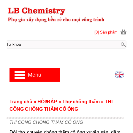
[0] Sản phẩm
Menu
Trang chủ
»
HỎI/ĐÁP
»
Thợ chống thấm
»
THI
CÔNG CHỐNG THẤM CỔ ỐNG
THI CÔNG CHỐNG THẤM CỔ ỐNG
Đội thợ chuyên chống thấm cổ ống xuyên sàn, dầm,