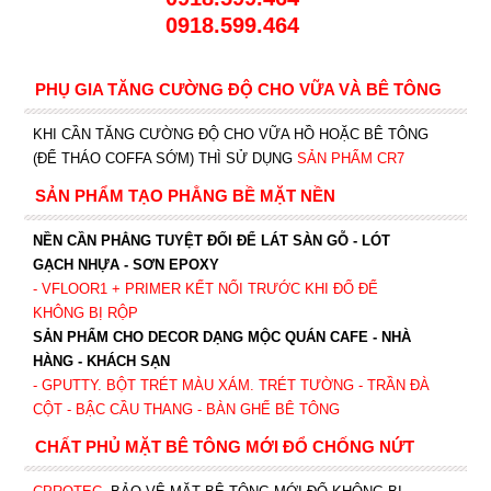
0918.599.464
PHỤ GIA TĂNG CƯỜNG ĐỘ CHO VỮA VÀ BÊ TÔNG
KHI CẦN TĂNG CƯỜNG ĐỘ CHO VỮA HỒ HOẶC BÊ TÔNG
(ĐỂ THÁO COFFA SỚM) THÌ SỬ DỤNG
SẢN PHẨM CR7
SẢN PHẨM TẠO PHẲNG BỀ MẶT NỀN
NỀN CẦN PHẲNG TUYỆT ĐỐI ĐỂ LÁT SÀN GỖ - LÓT
GẠCH NHỰA - SƠN EPOXY
- VFLOOR1
+ PRIMER KẾT NỐI TRƯỚC KHI ĐỔ ĐỂ
KHÔNG BỊ RỘP
SẢN PHẨM CHO DECOR DẠNG MỘC QUÁN CAFE - NHÀ
HÀNG - KHÁCH SẠN
- GPUTTY. BỘT TRÉT MÀU XÁM. TRÉT TƯỜNG - TRẦN ĐÀ
CỘT - BẬC CẦU THANG - BÀN GHẾ BÊ TÔNG
CHẤT PHỦ MẶT BÊ TÔNG MỚI ĐỔ CHỐNG NỨT