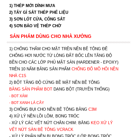
1) THÉP MỚI DÍNH MƯA
2) TẨY GỈ SẮT THÉP PHẾ LIỆU
3) SƠN LÓT CỬA, CỔNG SẮT
4) SƠN BẢO VỆ THÉP CHỜ
SẢN PHẨM DÙNG CHO NHÀ XƯỞNG
1) CHỐNG THẤM CHO MẶT TRÊN NỀN BÊ TÔNG ĐỂ
CHỐNG HƠI NƯỚC TỪ LÒNG ĐẤT BỐC LÊN TĂNG ĐỘ
BỀN CHO CÁC LỚP PHỦ MẶT SÀN (HARDENER - EPOXY)
TRÊN 10 NĂM BẰNG SẢN PHẨM
CHỐNG ĐỔ MỒ HÔI NỀN
NHÀ C1S
2) BỘT TĂNG ĐỘ CỨNG BỀ MẶT NỀN BÊ TÔNG
BẰNG SẢN PHẨM BOT
DẠNG BỘT (TRUYỀN THỐNG)
- BOT XÁM
- BOT XANH
LÁ CÂY
3) CHỐNG BỤI CHO NỀN BÊ TÔNG BẰNG
C3M
4) XỬ LÝ NỀN LỒI LÕM, BONG TRÓC
- XỬ LÝ CÁC VẾT NỨT CHÂN CHIM: BẰNG
K
EO XỬ LÝ
VẾT NỨT SÀN BÊ TÔNG VCRACK
- XỬ LÝ PHẦN NỀN BỊ BONG TRÓC (LỚP BONG TRÓC