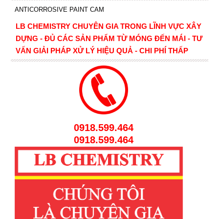
ANTICORROSIVE PAINT CAM
LB CHEMISTRY CHUYÊN GIA TRONG LĨNH VỰC XÂY
DỰNG - ĐỦ CÁC SẢN PHẨM TỪ MÓNG ĐẾN MÁI - TƯ
VẤN GIẢI PHÁP XỬ LÝ HIỆU QUẢ - CHI PHÍ THẤP
0918.599.464
0918.599.464