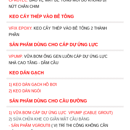
CPROTEC
.
BẢO VỆ MẶT BÊ TÔNG MỚI ĐỔ KHÔNG BỊ
NỨT CHÂN CHIM
KEO CẤY THÉP VÀO BÊ TÔNG
VFIX EPOXY
. KEO CẤY THÉP VÀO BÊ TÔNG 2 THÀNH
PHẦN
SẢN PHẨM DÙNG CHO CÁP DỰ ỨNG LỰC
VPUMP
. VỮA BƠM ỐNG GEN LUỒN CÁP DỰ ỨNG LỰC
NHÀ CAO TẦNG - DẦM CẦU
KEO DÁN GẠCH
1)
KEO DÁN GẠCH HỒ BƠI
2)
KEO DÁN NGÓI
SẢN PHẨM DÙNG CHO CẦU ĐƯỜNG
1) VỮA BƠM CÁP DỰ ỨNG LỰC
VPUMP (CABLE GROUT)
2) SỬA CHỮA KHE CO GIÃN MẶT CẦU BẰNG
- SẢN PHẨM VGROUT8
( VỊ TRÍ THI CÔNG KHÔNG CẦN