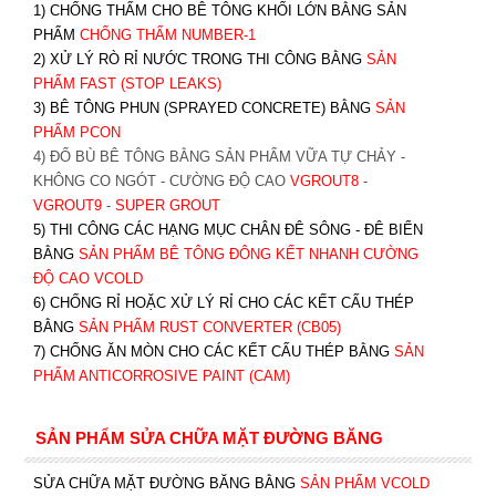
1) CHỐNG THẤM CHO BÊ TÔNG KHỐI LỚN BẰNG SẢN
PHẨM
CHỐNG THẤM NUMBER-1
2) XỬ LÝ RÒ RỈ NƯỚC TRONG THI CÔNG BẰNG
SẢN
PHẨM FAST (STOP LEAKS)
3) BÊ TÔNG PHUN (SPRAYED CONCRETE) BẰNG
SẢN
PHẨM PCON
4) ĐỔ BÙ BÊ TÔNG BẰNG SẢN PHẨM VỮA TỰ CHẢY -
KHÔNG CO NGÓT - CƯỜNG ĐỘ CAO
VGROUT8
-
VGROUT9
-
SUPER GROUT
5) THI CÔNG CÁC HẠNG MỤC CHÂN ĐÊ SÔNG - ĐÊ BIỂN
BẰNG
SẢN PHẨM BÊ TÔNG ĐÔNG KẾT NHANH CƯỜNG
ĐỘ CAO VCOLD
6) CHỐNG RỈ HOẶC XỬ LÝ RỈ CHO CÁC KẾT CẤU THÉP
BẰNG
SẢN PHẨM RUST CONVERTER (CB05)
7) CHỐNG ĂN MÒN CHO CÁC KẾT CẤU THÉP BẰNG
SẢN
PHẨM ANTICORROSIVE PAINT (CAM)
SẢN PHẨM SỬA CHỮA MẶT ĐƯỜNG BĂNG
SỬA CHỮA MẶT ĐƯỜNG BĂNG BẰNG
SẢN PHẨM VCOLD