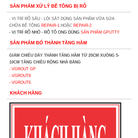
SẢN PHẨM XỬ LÝ BÊ TÔNG BỊ RỖ
- VỊ TRÍ RỖ SÂU - LÒI SẮT DÙNG SẢN PHẨM VỮA SỬA
CHỮA BÊ TÔNG
REPAIR-1
HOẶC
REPAIR-2
- VỊ TRÍ RỖ NHỎ - RỖ TỔ ONG DÙNG
SẢN PHẨM GPUTTY
SẢN PHẨM ĐỔ THÀNH TẦNG HẦM
GIẢM CHIỀU DÀY THÀNH TẦNG HẦM TỪ 20CM XUỐNG 5-
10CM TĂNG CHIỀU RỘNG NHÀ BẰNG
- VGROUT G
P
- VGROUT8
- VGROUT6
KHÁCH HÀNG