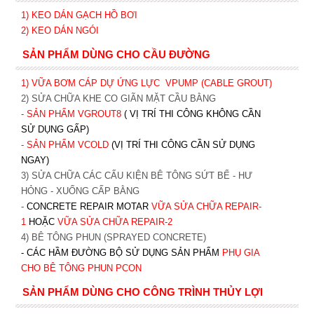
1)
KEO DÁN GẠCH HỒ BƠI
2)
KEO DÁN NGÓI
SẢN PHẨM DÙNG CHO CẦU ĐƯỜNG
1) VỮA BƠM CÁP DỰ ỨNG LỰC
VPUMP (CABLE GROUT)
2) SỬA CHỮA KHE CO GIÃN MẶT CẦU BẰNG
- SẢN PHẨM VGROUT8
( VỊ TRÍ THI CÔNG KHÔNG CẦN
SỬ DỤNG GẤP)
- SẢN PHẨM VCOLD
(VỊ TRÍ THI CÔNG CẦN SỬ DỤNG
NGAY)
3) SỬA CHỮA CÁC CẤU KIỆN BÊ TÔNG SỨT BỂ - HƯ
HỎNG - XUỐNG CẤP BẰNG
-
CONCRETE REPAIR MOTAR
VỮA SỬA CHỮA REPAIR-
1
HOẶC
V
ỮA SỬA CHỮA REPAIR-2
4) BÊ TÔNG PHUN (SPRAYED CONCRETE)
- CÁC HẦM ĐƯỜNG BỘ SỬ DỤNG SẢN PHẨM
PHỤ GIA
CHO BÊ TÔNG PHUN PCON
SẢN PHẨM DÙNG CHO CÔNG TRÌNH THỦY LỢI