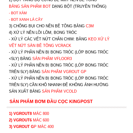
BẰNG SẢN PHẨM BOT
DẠNG BỘT (TRUYỀN THỐNG)
- BOT XÁM
- BOT XANH
LÁ CÂY
3) CHỐNG BỤI CHO NỀN BÊ TÔNG BẰNG
C3M
4) XỬ LÝ NỀN LỒI LÕM, BONG TRÓC
- XỬ LÝ CÁC VẾT NỨT CHÂN CHIM: BẰNG
K
EO XỬ LÝ
VẾT NỨT SÀN BÊ TÔNG VCRACK
- XỬ LÝ PHẦN NỀN BỊ BONG TRÓC (LỚP BONG TRÓC
<5LY) BẰNG
SẢN PHẨM VFLOOR3
- XỬ LÝ PHẦN NỀN BỊ BONG TRÓC (LỚP BONG TRÓC
TRÊN 5LY) BẰNG
SẢN PHẨM VGROUT G
P
-
XỬ LÝ PHẦN NỀN BỊ BONG TRÓC (LỚP BONG TRÓC
TRÊN 5LY) CẦN KHÔ NHANH ĐỂ KHÔNG ẢNH HƯỞNG
SẢN XUẤT BẰNG
SẢN PHẨM VCOLD
SẢN PHẨM BƠM ĐẦU CỌC KINGPOST
1) VGROUT8
MÁC 800
2) VGROUT6
MÁC 600
3) VGROUT G
P
MÁC 400