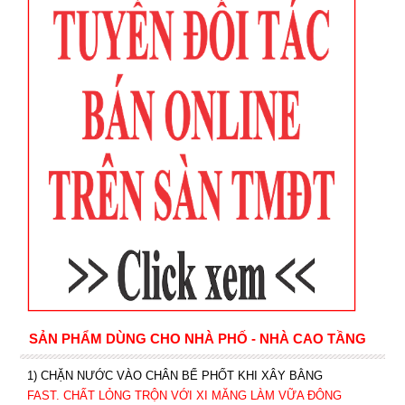
SẢN PHẨM DÙNG CHO NHÀ PHỐ - NHÀ CAO TẦNG
1) CHẶN NƯỚC VÀO CHÂN BỂ PHỐT KHI XÂY BẰNG
FAST. CHẤT LỎNG TRỘN VỚI XI MĂNG LÀM VỮA ĐÔNG