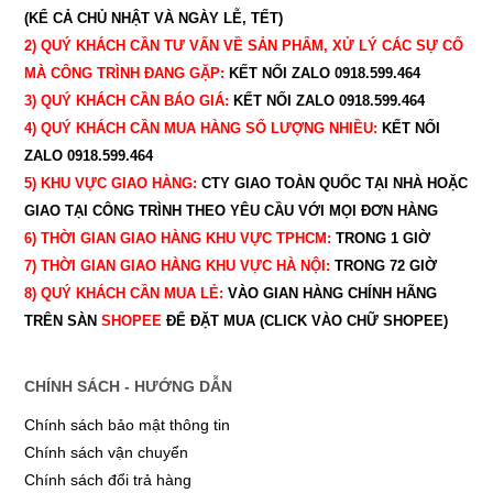
(KỂ CẢ CHỦ NHẬT VÀ NGÀY LỄ, TẾT)
2) QUÝ KHÁCH CẦN TƯ VẤN VỀ SẢN PHẨM, XỬ LÝ CÁC SỰ CỐ
MÀ CÔNG TRÌNH ĐANG GẶP:
KẾT NỐI ZALO 0918.599.464
3) QUÝ
KHÁCH CẦN BÁO GIÁ:
KẾT NỐI ZALO 0918.599.464
4) QUÝ
KHÁCH CẦN MUA HÀNG SỐ LƯỢNG NHIỀU:
KẾT NỐI
ZALO 0918.599.464
5) KHU VỰC GIAO HÀNG:
CTY GIAO
TOÀN QUỐC TẠI NHÀ HOẶC
GIAO TẠI CÔNG TRÌNH THEO YÊU CẦU
VỚI MỌI ĐƠN HÀNG
6) THỜI GIAN GIAO HÀNG KHU VỰC TPHCM:
TRONG 1 GIỜ
7) THỜI GIAN GIAO HÀNG KHU VỰC HÀ NỘI:
TRONG 72 GIỜ
8) QUÝ
KHÁCH CẦN MUA LẺ:
VÀO GIAN HÀNG CHÍNH HÃNG
TRÊN SÀN
SHOPEE
ĐỂ ĐẶT MUA (CLICK VÀO CHỮ SHOPEE)
CHÍNH SÁCH - HƯỚNG DẪN
Chính sách bảo mật thông tin
Chính sách vận chuyển
Chính sách đổi trả hàng