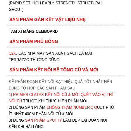
(RAPID SET HIGH EARLY STRENGTH STRUCTURAL
GROUT)
SẢN PHẨM GẮN KẾT VẬT LIỆU NHẸ
TẤM XI MĂNG CEMBOARD
SẢN PHẨM PHỦ BÓNG
C2K
.
CÁC NHÀ MÁY SẢN XUẤT GẠCH ĐÁ MÀI
TERRAZZO THƯỜNG DÙNG
SẢN PHẨM KẾT NỐI BÊ TÔNG CŨ VÀ MỚI
ĐỂ PHÂN ĐOẠN KẾT NỐI ĐẠT HIỆU QUẢ TỐT NHẤT NÊN
DÙNG TỔ HỢP CÁC SẢN PHẨM SAU
1)
PRIMER CLATEX KẾT NỐI CŨ & MỚI QUÉT VÀO VỊ TRÍ
NỐI CŨ
TRƯỚC KHI T
HỰC HIỆN PHẦN MỚI
2) DÙNG SẢN PHẨM
CHỐNG THẤM NUMBER-1
Q
UÉT PHŨ
ÍT NHẤT 40CM PHẦN NỐI CŨ & MỚI
3) DÙNG
SẢN PHẨM GPUTTY
LÀM ĐẸP LẠI ĐOẠN NỐI
ĐẾN KHI HÀI LÒNG