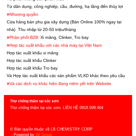
Từ dân dụng, công nghiệp, cầu, đường, hạ tầng đến thủy lợi
»
Nhượng quyền
Cửa hàng bán phụ gia xây dựng
(Bán Online 100% ngay tại
nhà). Thu nhập từ 20-50 triệu/tháng
»
Phân phối B2B:
Xi măng, Clinker, Tro bay
»
Hợp tác xuất khẩu với các nhà máy tại Việt Nam
Hợp tác xuất khẩu xi măng
Hợp tác xuất khẩu
Clinker
Hợp tác xuất khẩu
Tro bay
Và Hợp tác xuất khẩu các sản phẩm VLXD khác theo yêu cầu
»
Và các dịch vụ khác hiện đang niêm yết trên Website
Thợ chống thấm tại sóc sơn
Thợ chống thấm tại sóc sơn. LIÊN HỆ 0918.599.464
© Bản quyền thuộc về LB CHEMISTRY CORP
- Powered by
IM Group