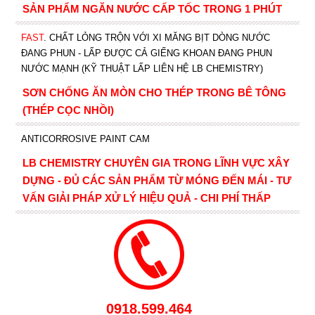
SẢN PHẨM NGĂN NƯỚC CẤP TỐC TRONG 1 PHÚT
FAST
. CHẤT LỎNG TRỘN VỚI XI MĂNG BỊT DÒNG NƯỚC
ĐANG PHUN - LẤP ĐƯỢC CẢ GIẾNG KHOAN ĐANG PHUN
NƯỚC MẠNH (KỸ THUẬT LẤP LIÊN HỆ LB CHEMISTRY)
SƠN CHỐNG ĂN MÒN CHO THÉP TRONG BÊ TÔNG
(THÉP CỌC NHỒI)
ANTICORROSIVE PAINT CAM
LB CHEMISTRY CHUYÊN GIA TRONG LĨNH VỰC XÂY
DỰNG - ĐỦ CÁC SẢN PHẨM TỪ MÓNG ĐẾN MÁI - TƯ
VẤN GIẢI PHÁP XỬ LÝ HIỆU QUẢ - CHI PHÍ THẤP
0918.599.464