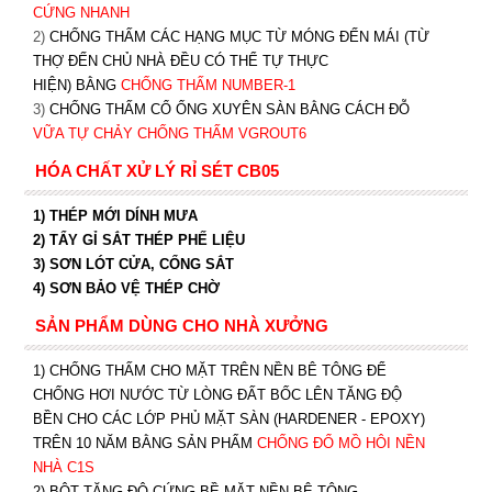
CỨNG NHANH
2)
CHỐNG THẤM CÁC HẠNG MỤC TỪ MÓNG ĐẾN MÁI (TỪ
THỢ ĐẾN CHỦ NHÀ ĐỀU CÓ THỂ TỰ THỰC
HIỆN) BẰNG
CHỐNG THẤM NUMBER-1
3)
CHỐNG THẤM CỔ ỐNG XUYÊN SÀN BẰNG CÁCH ĐỖ
VỮA TỰ CHẢY CHỐNG THẤM VGROUT6
HÓA CHẤT XỬ LÝ RỈ SÉT CB05
1) THÉP MỚI DÍNH MƯA
2) TẨY GỈ SẮT THÉP PHẾ LIỆU
3) SƠN LÓT CỬA, CỔNG SẮT
4) SƠN BẢO VỆ THÉP CHỜ
SẢN PHẨM DÙNG CHO NHÀ XƯỞNG
1) CHỐNG THẤM CHO MẶT TRÊN NỀN BÊ TÔNG ĐỂ
CHỐNG HƠI NƯỚC TỪ LÒNG ĐẤT BỐC LÊN TĂNG ĐỘ
BỀN CHO CÁC LỚP PHỦ MẶT SÀN (HARDENER - EPOXY)
TRÊN 10 NĂM BẰNG SẢN PHẨM
CHỐNG ĐỔ MỒ HÔI NỀN
NHÀ C1S
2) BỘT TĂNG ĐỘ CỨNG BỀ MẶT NỀN BÊ TÔNG