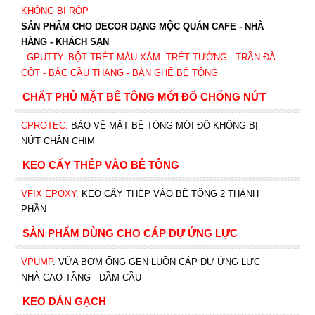
KHÔNG BỊ RỘP
SẢN PHẨM CHO DECOR DẠNG MỘC QUÁN CAFE - NHÀ
HÀNG - KHÁCH SẠN
- GPUTTY. BỘT TRÉT MÀU XÁM. TRÉT TƯỜNG - TRẦN ĐÀ
CỘT - BẬC CẦU THANG - BÀN GHẾ BÊ TÔNG
CHẤT PHỦ MẶT BÊ TÔNG MỚI ĐỔ CHỐNG NỨT
CPROTEC
.
BẢO VỆ MẶT BÊ TÔNG MỚI ĐỔ KHÔNG BỊ
NỨT CHÂN CHIM
KEO CẤY THÉP VÀO BÊ TÔNG
VFIX EPOXY
. KEO CẤY THÉP VÀO BÊ TÔNG 2 THÀNH
PHẦN
SẢN PHẨM DÙNG CHO CÁP DỰ ỨNG LỰC
VPUMP
. VỮA BƠM ỐNG GEN LUỒN CÁP DỰ ỨNG LỰC
NHÀ CAO TẦNG - DẦM CẦU
KEO DÁN GẠCH