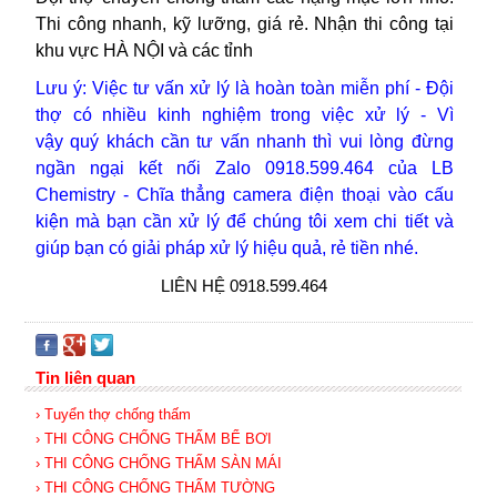
Thi công nhanh, kỹ lưỡng, giá rẻ. Nhận thi công tại
khu vực HÀ NỘI và các tỉnh
Lưu ý: Việc tư vấn xử lý là hoàn toàn miễn phí - Đội
thợ
có nhiều kinh nghiệm trong việc xử lý -
Vì
vậy
quý khách cần tư vấn nhanh thì vui lòng
đừng
ngần ngại kết nối Zalo 0918.599.464 của LB
Chemistry - Chĩa thẳng camera điện thoại vào cấu
kiện mà bạn cần xử lý để chúng tôi xem chi tiết và
giúp bạn có giải pháp xử lý hiệu quả, rẻ tiền nhé.
LIÊN HỆ 0918.599.464
Tin liên quan
› Tuyển thợ chống thấm
› THI CÔNG CHỐNG THẤM BỂ BƠI
› THI CÔNG CHỐNG THẤM SÀN MÁI
› THI CÔNG CHỐNG THẤM TƯỜNG