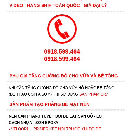
VIDEO - HÀNG SHIP TOÀN QUỐC - GIÁ ĐẠI LÝ
0918.599.464
0918.599.464
PHỤ GIA TĂNG CƯỜNG ĐỘ CHO VỮA VÀ BÊ TÔNG
KHI CẦN TĂNG CƯỜNG ĐỘ CHO VỮA HỒ HOẶC BÊ TÔNG
(ĐỂ THÁO COFFA SỚM) THÌ SỬ DỤNG
SẢN PHẨM CR7
SẢN PHẨM TẠO PHẲNG BỀ MẶT NỀN
NỀN CẦN PHẲNG TUYỆT ĐỐI ĐỂ LÁT SÀN GỖ - LÓT
GẠCH NHỰA - SƠN EPOXY
- VFLOOR1
+ PRIMER KẾT NỐI TRƯỚC KHI ĐỔ ĐỂ