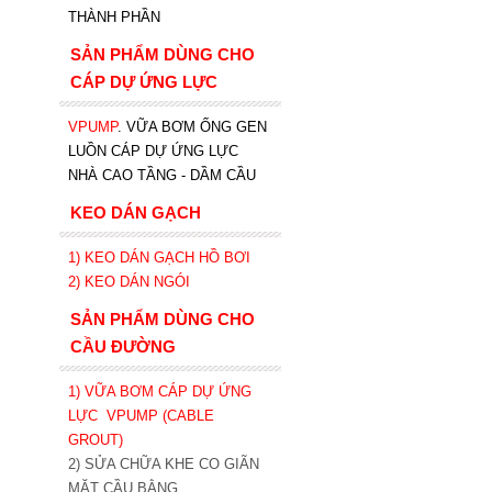
THÀNH PHẦN
SẢN PHẨM DÙNG CHO
CÁP DỰ ỨNG LỰC
VPUMP
. VỮA BƠM ỐNG GEN
LUỒN CÁP DỰ ỨNG LỰC
NHÀ CAO TẦNG - DẦM CẦU
KEO DÁN GẠCH
1)
KEO DÁN GẠCH HỒ BƠI
2)
KEO DÁN NGÓI
SẢN PHẨM DÙNG CHO
CẦU ĐƯỜNG
1) VỮA BƠM CÁP DỰ ỨNG
LỰC
VPUMP (CABLE
GROUT)
2) SỬA CHỮA KHE CO GIÃN
MẶT CẦU BẰNG