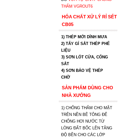
THẤM VGROUT6
HÓA CHẤT XỬ LÝ RỈ SÉT
CB05
1) THÉP MỚI DÍNH MƯA
2) TẨY GỈ SẮT THÉP PHẾ
LIỆU
3) SƠN LÓT CỬA, CỔNG
SẮT
4) SƠN BẢO VỆ THÉP
CHỜ
SẢN PHẨM DÙNG CHO
NHÀ XƯỞNG
1) CHỐNG THẤM CHO MẶT
TRÊN NỀN BÊ TÔNG ĐỂ
CHỐNG HƠI NƯỚC TỪ
LÒNG ĐẤT BỐC LÊN TĂNG
ĐỘ BỀN CHO CÁC LỚP