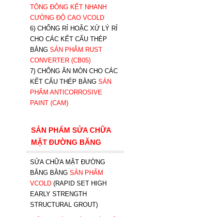
TÔNG ĐÔNG KẾT NHANH
CƯỜNG ĐỘ CAO VCOLD
6) CHỐNG RỈ HOẶC XỬ LÝ RỈ
CHO CÁC KẾT CẤU THÉP
BẰNG
SẢN PHẨM RUST
CONVERTER (CB05)
7) CHỐNG ĂN MÒN CHO CÁC
KẾT CẤU THÉP BẰNG
SẢN
PHẨM ANTICORROSIVE
PAINT (CAM)
SẢN PHẨM SỬA CHỮA
MẶT ĐƯỜNG BĂNG
SỬA CHỮA MẶT ĐƯỜNG
BĂNG BẰNG
SẢN PHẨM
VCOLD
(RAPID SET HIGH
EARLY STRENGTH
STRUCTURAL GROUT)