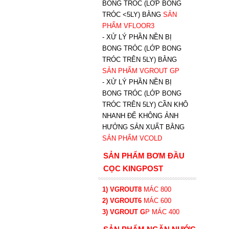
BONG TRÓC (LỚP BONG
TRÓC <5LY) BẰNG
SẢN
PHẨM VFLOOR3
- XỬ LÝ PHẦN NỀN BỊ
BONG TRÓC (LỚP BONG
TRÓC TRÊN 5LY) BẰNG
SẢN PHẨM VGROUT G
P
-
XỬ LÝ PHẦN NỀN BỊ
BONG TRÓC (LỚP BONG
TRÓC TRÊN 5LY) CẦN KHÔ
NHANH ĐỂ KHÔNG ẢNH
HƯỞNG SẢN XUẤT BẰNG
SẢN PHẨM VCOLD
SẢN PHẨM BƠM ĐẦU
CỌC KINGPOST
1) VGROUT8
MÁC 800
2) VGROUT6
MÁC 600
3) VGROUT G
P
MÁC 400