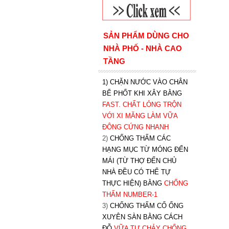
SẢN PHẨM DÙNG CHO
NHÀ PHỐ - NHÀ CAO
TẦNG
1) CHẶN NƯỚC VÀO CHÂN
BỂ PHỐT KHI XÂY BẰNG
FAST. CHẤT LỎNG TRỘN
VỚI XI MĂNG LÀM VỮA
ĐÔNG CỨNG NHANH
2)
CHỐNG THẤM CÁC
HẠNG MỤC TỪ MÓNG ĐẾN
MÁI (TỪ THỢ ĐẾN CHỦ
NHÀ ĐỀU CÓ THỂ TỰ
THỰC HIỆN) BẰNG
CHỐNG
THẤM NUMBER-1
3)
CHỐNG THẤM CỔ ỐNG
XUYÊN SÀN BẰNG CÁCH
ĐỖ
VỮA TỰ CHẢY CHỐNG