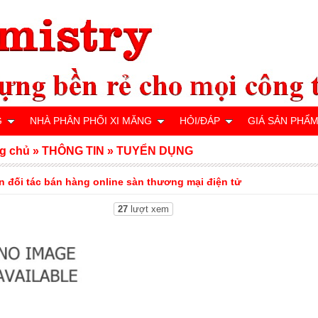
G
NHÀ PHÂN PHỐI XI MĂNG
HỎI/ĐÁP
GIÁ SẢN PHẨ
g chủ
»
THÔNG TIN
»
TUYỂN DỤNG
n đối tác bán hàng online sàn thương mại điện tử
27
lượt xem