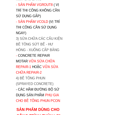
- SẢN PHẨM VGROUT8
( VỊ
TRÍ THI CÔNG KHÔNG CẦN
SỬ DỤNG GẤP)
- SẢN PHẨM VCOLD
(VỊ TRÍ
THI CÔNG CẦN SỬ DỤNG
NGAY)
3) SỬA CHỮA CÁC CẤU KIỆN
BÊ TÔNG SỨT BỂ - HƯ
HỎNG - XUỐNG CẤP BẰNG
-
CONCRETE REPAIR
MOTAR
VỮA SỬA CHỮA
REPAIR-1
HOẶC
V
ỮA SỬA
CHỮA REPAIR-2
4) BÊ TÔNG PHUN
(SPRAYED CONCRETE)
- CÁC HẦM ĐƯỜNG BỘ SỬ
DỤNG SẢN PHẨM
PHỤ GIA
CHO BÊ TÔNG PHUN PCON
SẢN PHẨM DÙNG CHO