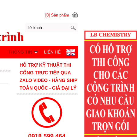
[0] Sản phẩm
M
THÔNG TIN
LIÊN HỆ
HỖ TRỢ KỸ THUẬT THI
CÔNG TRỰC TIẾP QUA
ZALO VIDEO - HÀNG SHIP
TOÀN QUỐC - GIÁ ĐẠI LÝ
0918.599.464