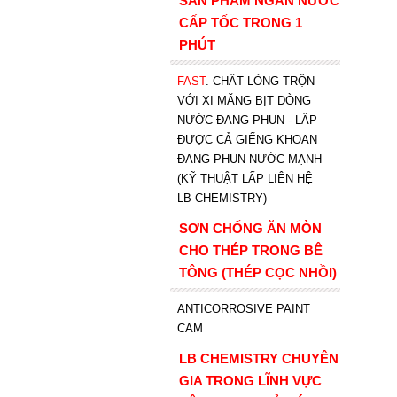
SẢN PHẨM NGĂN NƯỚC
CẤP TỐC TRONG 1
PHÚT
FAST
. CHẤT LỎNG TRỘN
VỚI XI MĂNG BỊT DÒNG
NƯỚC ĐANG PHUN - LẤP
ĐƯỢC CẢ GIẾNG KHOAN
ĐANG PHUN NƯỚC MẠNH
(KỸ THUẬT LẤP LIÊN HỆ
LB CHEMISTRY)
SƠN CHỐNG ĂN MÒN
CHO THÉP TRONG BÊ
TÔNG (THÉP CỌC NHỒI)
ANTICORROSIVE PAINT
CAM
LB CHEMISTRY CHUYÊN
GIA TRONG LĨNH VỰC