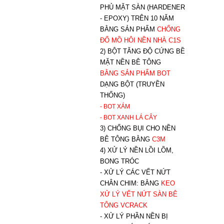
PHỦ MẶT SÀN (HARDENER
- EPOXY) TRÊN 10 NĂM
BẰNG SẢN PHẨM
CHỐNG
ĐỔ MỒ HÔI NỀN NHÀ C1S
2) BỘT TĂNG ĐỘ CỨNG BỀ
MẶT NỀN BÊ TÔNG
BẰNG SẢN PHẨM BOT
DẠNG BỘT (TRUYỀN
THỐNG)
- BOT XÁM
- BOT XANH
LÁ CÂY
3) CHỐNG BỤI CHO NỀN
BÊ TÔNG BẰNG
C3M
4) XỬ LÝ NỀN LỒI LÕM,
BONG TRÓC
- XỬ LÝ CÁC VẾT NỨT
CHÂN CHIM: BẰNG
K
EO
XỬ LÝ VẾT NỨT SÀN BÊ
TÔNG VCRACK
- XỬ LÝ PHẦN NỀN BỊ