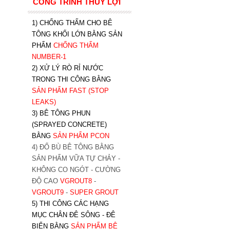
CÔNG TRÌNH THỦY LỢI
1) CHỐNG THẤM CHO BÊ
TÔNG KHỐI LỚN BẰNG SẢN
PHẨM
CHỐNG THẤM
NUMBER-1
2) XỬ LÝ RÒ RỈ NƯỚC
TRONG THI CÔNG BẰNG
SẢN PHẨM FAST (STOP
LEAKS)
3) BÊ TÔNG PHUN
(SPRAYED CONCRETE)
BẰNG
SẢN PHẨM PCON
4) ĐỔ BÙ BÊ TÔNG BẰNG
SẢN PHẨM VỮA TỰ CHẢY -
KHÔNG CO NGÓT - CƯỜNG
ĐỘ CAO
VGROUT8
-
VGROUT9
-
SUPER GROUT
5) THI CÔNG CÁC HẠNG
MỤC CHÂN ĐÊ SÔNG - ĐÊ
BIỂN BẰNG
SẢN PHẨM BÊ