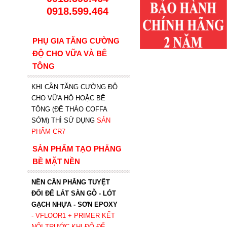
0918.599.464
PHỤ GIA TĂNG CƯỜNG
ĐỘ CHO VỮA VÀ BÊ
TÔNG
KHI CẦN TĂNG CƯỜNG ĐỘ
CHO VỮA HỒ HOẶC BÊ
TÔNG (ĐỂ THÁO COFFA
SỚM) THÌ SỬ DỤNG
SẢN
PHẨM CR7
SẢN PHẨM TẠO PHẲNG
BỀ MẶT NỀN
NỀN CẦN PHẲNG TUYỆT
ĐỐI ĐỂ LÁT SÀN GỖ - LÓT
GẠCH NHỰA - SƠN EPOXY
- VFLOOR1
+ PRIMER KẾT
NỐI TRƯỚC KHI ĐỔ ĐỂ