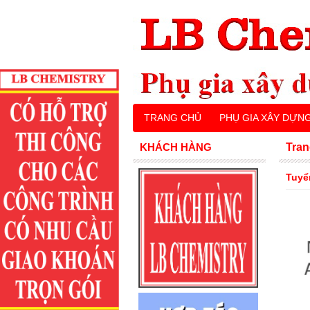
TRANG CHỦ
PHỤ GIA XÂY DỰN
KHÁCH HÀNG
Tran
Tuyể