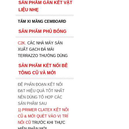
SẢN PHẨM GẮN KẾT VẬT
LIỆU NHẸ
TẤM XI MĂNG CEMBOARD
SẢN PHẨM PHỦ BÓNG
C2K
.
CÁC NHÀ MÁY SẢN
XUẤT GẠCH ĐÁ MÀI
TERRAZZO THƯỜNG DÙNG
SẢN PHẨM KẾT NỐI BÊ
TÔNG CŨ VÀ MỚI
ĐỂ PHÂN ĐOẠN KẾT NỐI
ĐẠT HIỆU QUẢ TỐT NHẤT
NÊN DÙNG TỔ HỢP CÁC
SẢN PHẨM SAU
1)
PRIMER CLATEX KẾT NỐI
CŨ & MỚI QUÉT VÀO VỊ TRÍ
NỐI CŨ
TRƯỚC KHI T
HỰC
HIỆN PHẦN MỚI