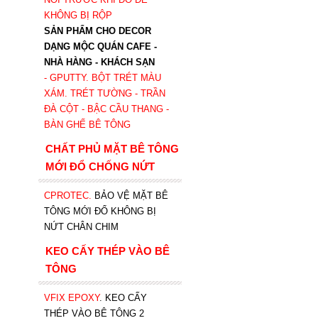
KHÔNG BỊ RỘP
SẢN PHẨM CHO DECOR
DẠNG MỘC QUÁN CAFE -
NHÀ HÀNG - KHÁCH SẠN
- GPUTTY. BỘT TRÉT MÀU
XÁM. TRÉT TƯỜNG - TRẦN
ĐÀ CỘT - BẬC CẦU THANG -
BÀN GHẾ BÊ TÔNG
CHẤT PHỦ MẶT BÊ TÔNG
MỚI ĐỔ CHỐNG NỨT
CPROTEC
.
BẢO VỆ MẶT BÊ
TÔNG MỚI ĐỔ KHÔNG BỊ
NỨT CHÂN CHIM
KEO CẤY THÉP VÀO BÊ
TÔNG
VFIX EPOXY
. KEO CẤY
THÉP VÀO BÊ TÔNG 2